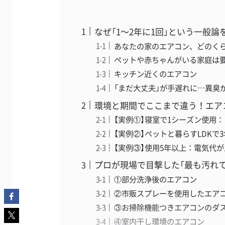
なぜ「1〜2年に1回」という一般
あなたの家のエアコン、どのく
ペットや赤ちゃんがいる家庭は
キッチン近くのエアコン
「まだ大丈夫」が手遅れに…異臭
環境と期間でここまで違う！エア
【実例①】寝室で1シーズン使用
【実例②】ペットと暮らすLDK
【実例③】使用5年以上：電気代
プロが現場で目撃した「最も汚れて
①部分洗浄後のエアコン
②市販スプレーを使用したエア
③お掃除機能つきエアコンのダ
④室内干し環境のエアコン