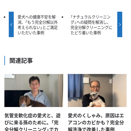
愛犬への健康不安を解
「ナチュラルクリーニン
消、「もう完全分解以外
グ」への疑問を解消し、
考えられない」とご満足
完全分解クリーニングに
いただいた事例
たどり着いた事例
関連記事
気管支軟化症の愛犬と、遊
愛犬のくしゃみ、原因はエ
びに来る孫のために。「完
アコンのカビかも？完全分
全分解クリーニング」でカ
解洗浄で改善した事例