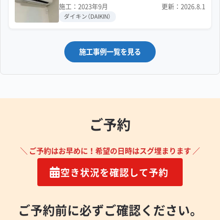
例
施工：2023年9月
更新：2026.8.1
ダイキン（DAIKIN）
施工事例一覧を見る
ご予約
＼ ご予約はお早めに！希望の日時はスグ埋まります ／
空き状況を確認して予約
ご予約前に必ずご確認ください。