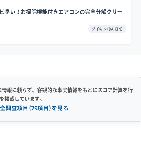
油分」と「湿気」の組み合わせです。まず、国道153号線（
ビ臭い！お掃除機能付きエアコンの完全分解クリー
め、排気ガスには油分を含んだススのような粒子が含まれ
ダイキン（DAIKIN）
に入り込み、空気中を漂います。そして、エアコンが運転
んでしまうのです。
交換器）に少しずつ付着し、ベタベタした膜を作ります。
田、原エリアは、特に湿気が溜まりやすい土地柄です。
な情報に頼らず、客観的な事実情報をもとにスコア計算を行
部で大量の結露水が発生します。この水と先ほどの油膜が
を掲載しています。
化します。こうなると、表面的な洗浄では汚れの芯が残っ
全調査項目（29項目）を見る
感 (8)
利便性・サービス (12)
態で防カビコーティングをすることです。汚れの上から蓋