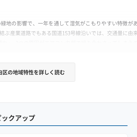
の緑地の影響で、一年を通して湿気がこもりやすい特徴が
結ぶ産業道路でもある国道153号線沿いでは、交通量に由
汚れ」、2つの原因がエアコン内部で組み合わさってしまう
白区の地域特性を詳しく読む
油汚れと天白川の湿気が作る汚れ
る油分が、天白川周辺の湿気とエアコン内部で混ざり合いま
り、表面的な掃除では落とせなくなります。
ピックアップ