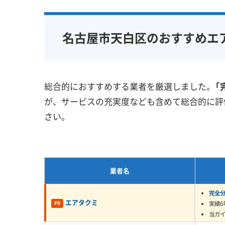
する形になり、内部でカビを育ててしまうこ
完全分解洗浄
部分クリーニング
保証付き
本である油の膜をしっかり洗い流せる、専門的
実績10年以上
資格保有スタッフ
女性スタッ
名古屋市天白区のおすすめエ
家庭用エアコン
業務用エアコン
アレルギー
壁掛け型
天井カセット型
地域密着型
同じ名古屋市内でも、天白区は
お掃除機能付き
る傾向が強いエリアですね。
総合的におすすめする業者を厳選しました。
「
監修 宇賀神
いるときは固いのに、梅雨時
が、サービスの充実度なども含めて総合的に評
るんです。だから「急にカビ臭
さい。
に集中します。見た目はキレ
いるケースは本当に多いですよ
業者名
完全
築40年以上の団地も多い、天白区
エアタクミ
実績6
PR
当ガ