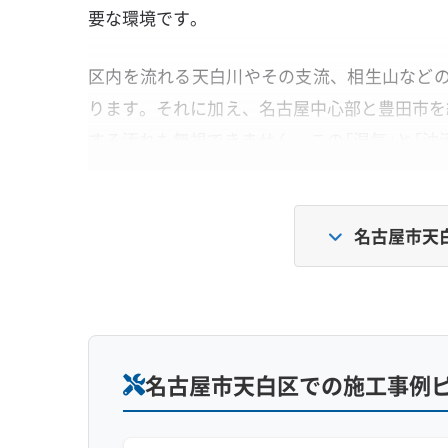
要な環境です。
区内を流れる天白川やその支流、相生山など
ります。それに加え、名古屋中心部と豊田市を
する汚れも無視できません。この「湿気」と「油
です。
名古屋市天
なぜ落ちにくい？ 国道153号線の
国道153号線を通る車の排気ガスに含まれ
す。これが水を弾くベタベタした汚れに変わ
名古屋市天白区での施工事例