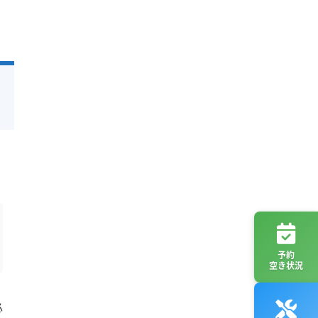
予約
空き状況
必