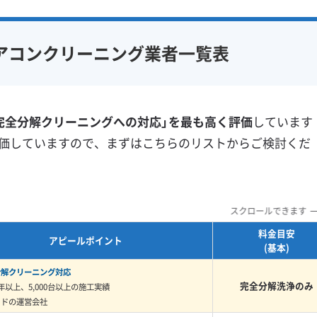
とにもなりかねません。だからこそ、この地域では汚れの
アフターフォロー
定額料金
複数台割引
初回割引
な洗浄技術が大切になります。
フ在籍
エコ洗剤使用
定期メンテナンス
当日予約可能
アコンクリーニング業者一覧表
対策
ハウスダスト除去
即日対応可能
24時間対応
フランチャイズ
土日祝日対応
年末年始対応
特に「油っぽさ」と「湿っぽさ」が混ざ
防カビ・抗菌
消臭処理
この汚れ、実はすごく厄介で、乾いて
完全分解クリーニングへの対応」を最も高く評価
しています
防汚コーティング
になると湿気を吸ってヌルヌルに変わ
価していますので、まずはこちらのリストからご検討くだ
くなった」というご相談が特定の時期
※項目にカーソルを合わせると詳細な説明が表示されます。
イでも、内部にこの汚れの膜が残って
。
スクロールできます
料金目安
アピールポイント
(基本)
分解クリーニング対応
での業者選びの注意点
完全分解洗浄のみ
年以上、5,000台以上の施工実績
イドの運営会社