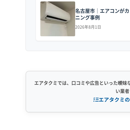
天白区のエアコン汚れを複雑にしているのは、「
名古屋市｜エアコンがカ
田街道）は大型トラックなどの交通量が多いた
ニング事例
ちです。
2026年8月1日
これらの粒子は、窓や換気口から室内に静か
れると、室内の空気と一緒にその粒子を吸い込
吸い込まれた油分は、内部のアルミフィン（熱
方で、天白川や植田川の流域にあたる野並、植
エアタクミでは、口コミや広告といった曖昧
この湿った空気をエアコンが吸い込むと、内
い業者
ざり合うと、水を弾く性質の頑固な汚れに変
エアタクミの
しまい、カビの温床となってしまいます。
専門性・技術力 (9)
信頼性・安心
特に注意したいのが、この油汚れが残った状