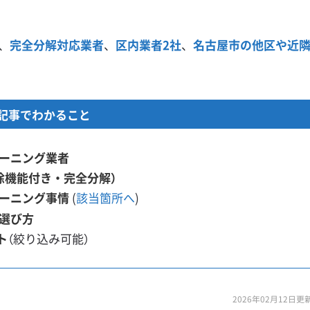
、
完全分解対応業者
、
区内業者2社
、
名古屋市の他区や近
記事でわかること
ーニング業者
除機能付き・完全分解）
ーニング事情
(
該当箇所へ
)
選び方
ト
（絞り込み可能）
2026年02月12日更