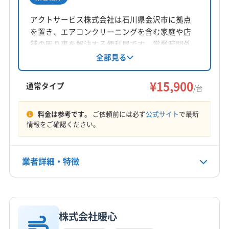
所在地
福井県福井市西谷町13-1-1
アクトサービス株式会社は石川県金沢市に拠点
を置き、エアコンクリーニングを含む家庭や店
対応地域
舗の困り事を解決する便利屋です。営業時間外
三方上中郡若狭町
あわら市
越前市
坂井市
鯖江市
の相談も可能で、丁寧な作業を心がけていま
全部見る
す。石川県公安委員会から古物商許可も取得し
勝山市
小浜市
大野市
敦賀市
福井市
ています。
¥15,900
吉田郡永平寺町
今立郡池田町
三方郡美浜町
通常タイプ
/台
大飯郡おおい町
大飯郡高浜町
丹生郡越前町
もっと見る
南条郡南越前町
(石川県) 加賀市
(石川県) 小松市
料金は参考です。
ご依頼前には必ず
公式サイト
で最新
情報をご確認ください。
営業時間
(石川県) 能美郡川北町
(石川県) 能美市
(石川県) 白山市
9:00～18:00
(石川県) 野々市市
業者詳細・特徴
定休日
日・月
詳細な料金表
業者情報
特徴
電話番号
非公開
株式会社暖心
基本情報
代表者名