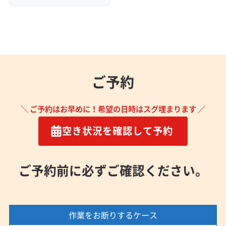
(愛知県) 知多郡東浦町
(愛知県) 知多郡南知多町
(愛知県) 知多郡美浜町
(愛知県) 知多郡武豊町
(愛知県) 知多市
(愛知県) 知立市
(愛知県) 長久手市
(愛知県) 津島市
(愛知県) 東海市
(愛知県) 日進市
(愛知県) 半田市
(愛知県) 尾張旭市
(愛知県) 碧南市
ご予約
(愛知県) 豊橋市
(愛知県) 豊川市
(愛知県) 豊田市
(愛知県) 豊明市
(愛知県) 北設楽郡設楽町
＼ ご予約はお早めに！希望の日時はスグ埋まります ／
(愛知県) 北設楽郡東栄町
(愛知県) 北設楽郡豊根村
(愛知県) 北名古屋市
(愛知県) 名古屋市港区
空き状況を確認して予約
(愛知県) 名古屋市昭和区
(愛知県) 名古屋市瑞穂区
(愛知県) 名古屋市西区
(愛知県) 名古屋市千種区
(愛知県) 名古屋市中区
(愛知県) 名古屋市中川区
ご予約前に必ずご確認ください。
(愛知県) 名古屋市中村区
(愛知県) 名古屋市天白区
(愛知県) 名古屋市東区
(愛知県) 名古屋市南区
(愛知県) 名古屋市熱田区
(愛知県) 名古屋市北区
作業をお断りするケース
(愛知県) 名古屋市名東区
(愛知県) 名古屋市緑区