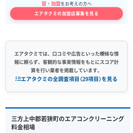
習・加盟
をお考えの方へ
エアタクミの加盟店募集を見る
エアタクミでは、口コミや広告といった曖昧な情
報に頼らず、客観的な事実情報をもとにスコア計
算を行い業者を掲載しています。
エアタクミの全調査項目（29項目）を見る
専門性・技術力 (9)
完全分解洗浄
部分クリーニング
実績10年以上
三方上中郡若狭町のエアコンクリーニング
資格保有スタッフ
家庭用エアコン
業務用エアコン
料金相場