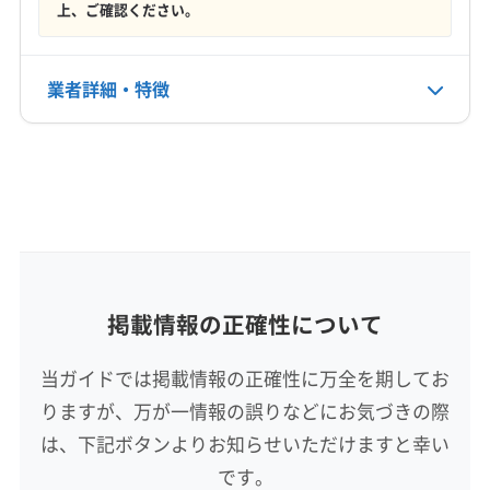
電話番号
上、ご確認ください。
076-268-9399
(石川県) 羽咋郡宝達志水町
(石川県) 羽咋市
(石川県) 加賀市
(石川県) 河北郡津幡町
公式HP
業者詳細・特徴
(石川県) 河北郡内灘町
(石川県) 金沢市
公式サイトを見る
(石川県) 鹿島郡中能登町
(石川県) 七尾市
(石川県) 珠洲市
詳細な料金表
業者情報
特徴
(石川県) 小松市
(石川県) 能美郡川北町
(石川県) 能美市
(石川県) 白山市
(石川県) 鳳珠郡穴水町
(石川県) 鳳珠郡能登町
(石川県) 野々市市
(石川県) 輪島市
基本情報
代表者名
非公開
所在地
掲載情報の正確性について
愛知県名古屋市守山区
当ガイドでは掲載情報の正確性に万全を期してお
対応地域
りますが、万が一情報の誤りなどにお気づきの際
三方上中郡若狭町
小浜市
敦賀市
三方郡美浜町
は、下記ボタンよりお知らせいただけますと幸い
大飯郡おおい町
大飯郡高浜町
(三重県) いなべ市
です。
(三重県) 伊賀市
(三重県) 員弁郡東員町
(三重県) 亀山市