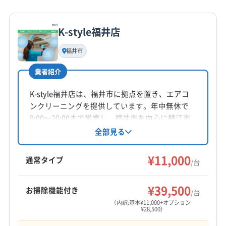
詳細な料金表
業者情報
特徴
公式HP
公式サイトを見る
K-style福井店
基本情報
代表者名
福井市
藤井
業者紹介
所在地
京都府京丹後市網野町網野974-3
K-style福井店は、福井市に拠点を置き、エアコ
ンクリーニングを提供しています。年中無休で
対応地域
9:00〜20:00まで営業し、福井市を中心に鯖江市
三方上中郡若狭町
小浜市
敦賀市
三方郡美浜町
など幅広いエリアに対応。土日祝日対応可能
全部見る
で、防カビ・抗菌コーティングも提供していま
大飯郡おおい町
大飯郡高浜町
(京都府) 綾部市
す。複数台割引やオプションも用意されてお
¥11,000
(京都府) 乙訓郡大山崎町
(京都府) 亀岡市
通常タイプ
/台
り、顧客との関係性を重視した丁寧な作業を心
(京都府) 久世郡久御山町
(京都府) 宮津市
もっと見る
がけています。
(京都府) 京丹後市
(京都府) 京田辺市
¥39,500
お掃除機能付き
/台
営業時間
(京都府) 京都市右京区
(京都府) 京都市下京区
（内訳:基本¥11,000+オプション
¥28,500）
8:00〜17:00
(京都府) 京都市左京区
(京都府) 京都市山科区