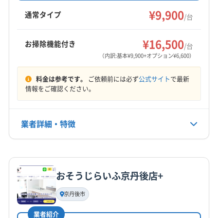
が特徴です。土日祝日も対応可能で、安心して
¥9,900
通常タイプ
/台
依頼できる地域密着型の業者です。
¥16,500
お掃除機能付き
/台
（内訳:基本¥9,900+オプション¥6,600）
料金は参考です。
ご依頼前には必ず
公式サイト
で最新
情報をご確認ください。
業者詳細・特徴
詳細な料金表
業者情報
特徴
おそうじらいふ京丹後店+
基本情報
代表者名
京丹後市
佐々木圭輔
業者紹介