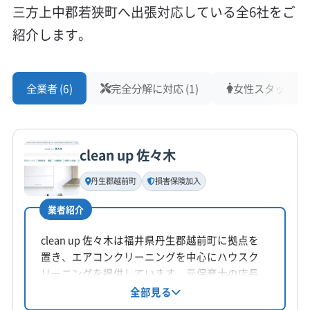
三方上中郡若狭町へ出張対応している全6社をご
紹介します。
全業者 (6)
完全分解に対応 (1)
女性スタッフ在籍 
clean up 佐々木
丹生郡越前町
損害保険加入
業者紹介
clean up 佐々木は福井県丹生郡越前町に拠点を
置き、エアコンクリーニングを中心にハウスク
リーニングを提供しています。元保育士の店長
が在籍し、損害保険に加入済み。丁寧な作業と
全部見る
アフターフォロー、防カビ・抗菌コーティング