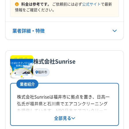
(京都府) 京都市上京区
(京都府) 京都市西京区
料金は参考です。
ご依頼前には必ず
公式サイト
で最新
定休日
(京都府) 京都市中京区
(京都府) 京都市東山区
情報をご確認ください。
不定休
(京都府) 京都市南区
(京都府) 京都市伏見区
(京都府) 京都市北区
(京都府) 向日市
電話番号
業者詳細・特徴
0772-72-2222
(京都府) 船井郡京丹波町
(京都府) 長岡京市
(京都府) 南丹市
(京都府) 八幡市
(京都府) 舞鶴市
詳細な料金表
業者情報
特徴
公式HP
(京都府) 福知山市
(京都府) 与謝郡伊根町
公式サイトを見る
(京都府) 与謝郡与謝野町
(兵庫県) 芦屋市
(兵庫県) 伊丹市
株式会社Sunrise
基本情報
(兵庫県) 加古郡稲美町
(兵庫県) 加古郡播磨町
代表者名
福井市
(兵庫県) 加古川市
(兵庫県) 加東市
(兵庫県) 高砂市
非公開
(兵庫県) 三田市
(兵庫県) 三木市
(兵庫県) 宍粟市
業者紹介
所在地
(兵庫県) 小野市
(兵庫県) 神戸市西区
福井県渕2丁目1103
株式会社Sunriseは福井市に拠点を置き、日髙一
(兵庫県) 神崎郡市川町
(兵庫県) 神崎郡神河町
弘氏が福井県と石川県でエアコンクリーニング
(兵庫県) 神崎郡福崎町
(兵庫県) 西宮市
(兵庫県) 西脇市
対応地域
を提供しています。NPO日本エアコンクリーニ
(兵庫県) 川西市
(兵庫県) 多可郡多可町
(兵庫県) 丹波市
三方上中郡若狭町
あわら市
越前市
坂井市
鯖江市
ング協会認定のエアコンクリーニング士が在
全部見る
(兵庫県) 丹波篠山市
(兵庫県) 朝来市
(兵庫県) 尼崎市
籍。丁寧な作業と分かりやすい説明を心がけ、
勝山市
小浜市
大野市
敦賀市
福井市