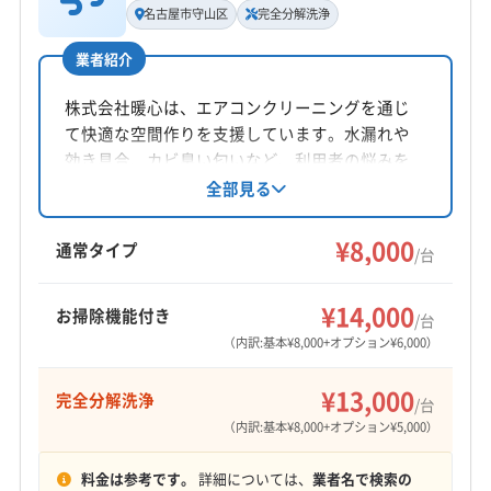
名古屋市守山区
完全分解洗浄
公式HP
非公開
公式サイトを見る
業者紹介
所在地
石川県金沢市畝田西1-197
株式会社暖心は、エアコンクリーニングを通じ
て快適な空間作りを支援しています。水漏れや
対応地域
効き具合、カビ臭い匂いなど、利用者の悩みを
三方上中郡若狭町
あわら市
越前市
坂井市
鯖江市
知識と技術で徹底的に解決。防カビ抗菌コート
全部見る
や完全分解洗浄にも対応し、丁寧な作業とコミ
勝山市
小浜市
大野市
敦賀市
福井市
ュニケーションを心がけている点が特徴です。3
¥8,000
吉田郡永平寺町
今立郡池田町
三方郡美浜町
通常タイプ
/台
ヶ月以内の再洗浄無料保証も魅力です。
大飯郡おおい町
大飯郡高浜町
丹生郡越前町
もっと見る
南条郡南越前町
(富山県) 下新川郡朝日町
¥14,000
お掃除機能付き
/台
営業時間
(富山県) 下新川郡入善町
(富山県) 滑川市
(富山県) 魚津市
（内訳:基本¥8,000+オプション¥6,000）
8:00〜20:00
(富山県) 高岡市
(富山県) 黒部市
(富山県) 射水市
¥13,000
完全分解洗浄
(富山県) 小矢部市
(富山県) 中新川郡舟橋村
/台
定休日
（内訳:基本¥8,000+オプション¥5,000）
(富山県) 中新川郡上市町
(富山県) 中新川郡立山町
なし
(富山県) 砺波市
(富山県) 南砺市
(富山県) 氷見市
料金は参考です。
詳細については、
業者名で検索の
(富山県) 富山市
(石川県) かほく市
(石川県) 羽咋郡志賀町