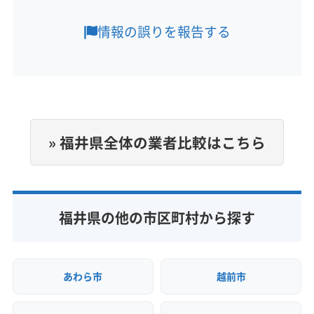
(三重県) 桑名郡木曽岬町
(三重県) 桑名市
もっと見る
情報の誤りを報告する
(三重県) 三重郡菰野町
(三重県) 三重郡川越町
営業時間
(三重県) 三重郡朝日町
(三重県) 四日市市
(三重県) 松阪市
平日、休日いつでも対応可
(三重県) 津市
(三重県) 名張市
(三重県) 鈴鹿市
(岐阜県) 安八郡安八町
(岐阜県) 安八郡神戸町
定休日
(岐阜県) 安八郡輪之内町
(岐阜県) 羽島郡笠松町
年中無休
(岐阜県) 羽島郡岐南町
(岐阜県) 羽島市
» 福井県全体の業者比較はこちら
(岐阜県) 加茂郡坂祝町
(岐阜県) 加茂郡七宗町
電話番号
非公開
(岐阜県) 加茂郡川辺町
(岐阜県) 加茂郡東白川村
(岐阜県) 加茂郡白川町
(岐阜県) 加茂郡八百津町
公式HP
(岐阜県) 加茂郡富加町
(岐阜県) 可児郡御嵩町
福井県の他の市区町村から探す
公式サイトなし
(岐阜県) 可児市
(岐阜県) 海津市
(岐阜県) 各務原市
(岐阜県) 関市
(岐阜県) 岐阜市
(岐阜県) 郡上市
(岐阜県) 恵那市
(岐阜県) 山県市
(岐阜県) 瑞穂市
あわら市
越前市
(岐阜県) 瑞浪市
(岐阜県) 多治見市
(岐阜県) 大垣市
(岐阜県) 大野郡白川村
(岐阜県) 中津川市
(岐阜県) 土岐市