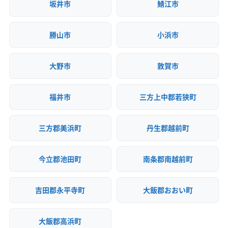
坂井市
鯖江市
(岐阜県) 飛騨市
(岐阜県) 美濃加茂市
(岐阜県) 美濃市
(岐阜県) 不破郡関ケ原町
(岐阜県) 不破郡垂井町
勝山市
小浜市
(岐阜県) 本巣郡北方町
(岐阜県) 本巣市
(岐阜県) 揖斐郡大野町
(岐阜県) 揖斐郡池田町
大野市
敦賀市
(岐阜県) 揖斐郡揖斐川町
(岐阜県) 養老郡養老町
(愛知県) あま市
(愛知県) みよし市
(愛知県) 愛西市
(愛知県) 愛知郡東郷町
(愛知県) 安城市
(愛知県) 一宮市
福井市
三方上中郡若狭町
(愛知県) 稲沢市
(愛知県) 岡崎市
(愛知県) 海部郡蟹江町
(愛知県) 海部郡大治町
(愛知県) 海部郡飛島村
三方郡美浜町
丹生郡越前町
(愛知県) 額田郡幸田町
(愛知県) 蒲郡市
(愛知県) 刈谷市
(愛知県) 岩倉市
(愛知県) 犬山市
(愛知県) 江南市
今立郡池田町
南条郡南越前町
(愛知県) 高浜市
(愛知県) 春日井市
(愛知県) 小牧市
(愛知県) 常滑市
(愛知県) 新城市
(愛知県) 瀬戸市
吉田郡永平寺町
大飯郡おおい町
(愛知県) 清須市
(愛知県) 西春日井郡豊山町
(愛知県) 西尾市
(愛知県) 大府市
(愛知県) 丹羽郡大口町
大飯郡高浜町
(愛知県) 丹羽郡扶桑町
(愛知県) 知多郡阿久比町