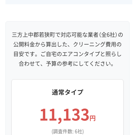
壁掛け型
天井カセット型
お掃除機能付き
信頼性・安心感 (8)
保証付き
アフターフォロー
女性スタッフ在籍
エコ洗剤使用
アレルギー対策
ハウスダスト除去
三方上中郡若狭町で対応可能な業者（全6社）の
地域密着型
フランチャイズ
公開料金から算出した、クリーニング費用の
利便性・サービス (12)
目安です。ご自宅のエアコンタイプと照らし
合わせて、予算の参考にしてください。
定額料金
複数台割引
初回割引
定期メンテナンス
当日予約可能
即日対応可能
24時間対応
土日祝日対応
年末年始対応
防カビ・抗菌
消臭処理
防汚コーティング
通常タイプ
※項目にカーソルを合わせると詳細な説明が表示されます。
11,133
円
(調査件数: 6社)