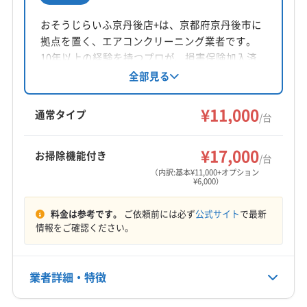
所在地
福井県丹生郡越前町西田中3-612-1
おそうじらいふ京丹後店+は、京都府京丹後市に
拠点を置く、エアコンクリーニング業者です。
対応地域
10年以上の経験を持つプロが、損害保険加入済
三方上中郡若狭町
あわら市
越前市
坂井市
鯖江市
みで安心のサービスを提供。要望に合わせた洗
全部見る
剤を使用し、頑固な汚れも徹底的に除去しま
勝山市
小浜市
大野市
敦賀市
福井市
す。防カビ・抗菌コーティングにも対応。複数
¥11,000
吉田郡永平寺町
今立郡池田町
三方郡美浜町
通常タイプ
/台
台割引やオプションも充実しています。
大飯郡おおい町
大飯郡高浜町
丹生郡越前町
もっと見る
南条郡南越前町
(石川県) 加賀市
¥17,000
お掃除機能付き
/台
営業時間
（内訳:基本¥11,000+オプション
¥6,000）
平日8:00〜18:00 土日祝9:00〜17:00
料金は参考です。
ご依頼前には必ず
公式サイト
で最新
定休日
情報をご確認ください。
不定休
電話番号
業者詳細・特徴
090-5170-9169