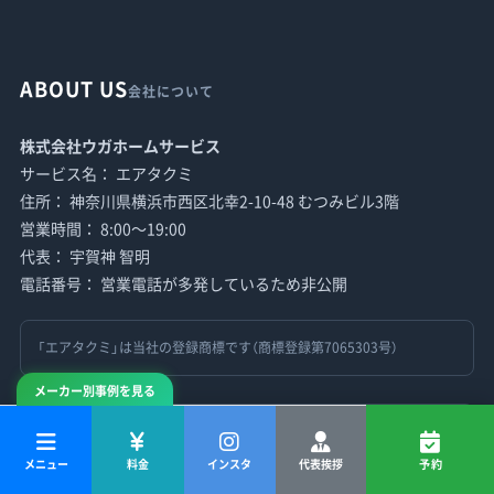
ABOUT US
会社について
株式会社ウガホームサービス
サービス名： エアタクミ
住所： 神奈川県横浜市西区北幸2-10-48 むつみビル3階
営業時間： 8:00〜19:00
代表： 宇賀神 智明
電話番号： 営業電話が多発しているため非公開
「エアタクミ」は当社の登録商標です（商標登録第7065303号）
メーカー別事例を見る
※SEOやHPに関するものも含めすべての営業をお断りしております。
エアコンクリーニングのマッチングサービスに関しても登録は致しま
メニュー
料金
インスタ
代表挨拶
予約
せん。