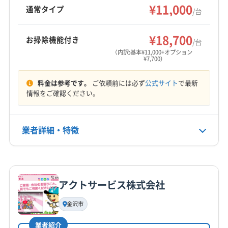
(兵庫県) 美方郡香美町
(兵庫県) 美方郡新温泉町
防カビ・抗菌コーティングにも対応していま
¥11,000
吉田郡永平寺町
今立郡池田町
三方郡美浜町
通常タイプ
/台
す。複数台割引やオプションサービスも充実し
(兵庫県) 豊岡市
(兵庫県) 明石市
(兵庫県) 養父市
大飯郡おおい町
大飯郡高浜町
丹生郡越前町
もっと見る
ています。
(大阪府) 茨木市
(大阪府) 高槻市
(大阪府) 三島郡島本町
南条郡南越前町
¥18,700
お掃除機能付き
/台
(大阪府) 吹田市
(大阪府) 池田市
(大阪府) 豊中市
営業時間
（内訳:基本¥11,000+オプション
(大阪府) 豊能郡能勢町
(大阪府) 豊能郡豊能町
¥7,700）
9:00〜20:00
(大阪府) 枚方市
(大阪府) 箕面市
(鳥取県) 岩美郡岩美町
料金は参考です。
ご依頼前には必ず
公式サイト
で最新
定休日
(鳥取県) 鳥取市
情報をご確認ください。
なし
電話番号
業者詳細・特徴
0776-65-3811
詳細な料金表
業者情報
特徴
公式HP
公式サイトを見る
アクトサービス株式会社
基本情報
代表者名
金沢市
日髙一弘
業者紹介