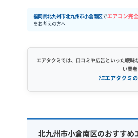
エアコン完
福岡県北九州市北九州市小倉南区
で
をお考えの方へ
エアタクミでは、口コミや広告といった曖昧
い業者
エアタクミの
専門性・技術力 (9)
信頼性・安心
完全分解洗浄
部分クリーニング
保証付き
実績10年以上
資格保有スタッフ
女性スタッ
北九州市小倉南区のおすすめ
家庭用エアコン
業務用エアコン
アレルギー