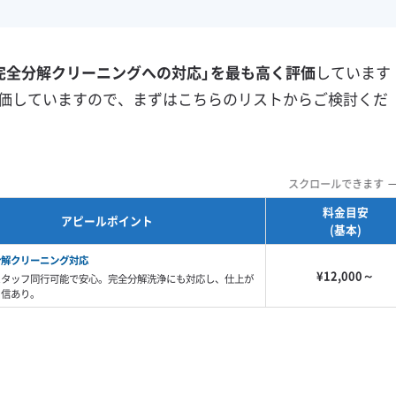
フランチャイズ
土日祝日対応
年末年始対応
防カビ・抗菌
消臭処理
完全分解クリーニングへの対応」を最も高く評価
しています
防汚コーティング
価していますので、まずはこちらのリストからご検討くだ
※項目にカーソルを合わせると詳細な説明が表示されます。
スクロールできます
料金目安
アピールポイント
(基本)
分解クリーニング対応
¥12,000～
スタッフ同行可能で安心。完全分解洗浄にも対応し、仕上が
自信あり。