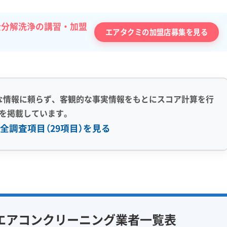
全分解洗浄の講習・加盟
エアタクミの加盟店募集を見る
な情報に頼らず、客観的な事実情報をもとにスコア計算を行
を掲載しています。
全調査項目（29項目）を見る
感 (8)
利便性・サービス (12)
アフターフォロー
定額料金
複数台割引
初回割引
フ在籍
エコ洗剤使用
定期メンテナンス
当日予約可能
エアコンクリーニング業者一覧表
対策
ハウスダスト除去
即日対応可能
24時間対応