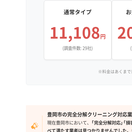
が最も確実な方法です。
通常タイプ
お
11,108
2
この「油と湿気が混ざった汚れ
円
カチに固まっていて、湿度の
監修 宇賀神
(調査件数: 29社)
んです。だから、臭い始める
のように霧が多くて湿度が逃
奥のヌルヌルが残ってしまい
※料金はあくまで
よく寄せられます。
新興住宅地と旧市街地で違う「カビの
豊岡市の完全分解クリーニング対応
現在豊岡市において、
「完全分解対応」「
べて満たす業者は見つかりませんでした。