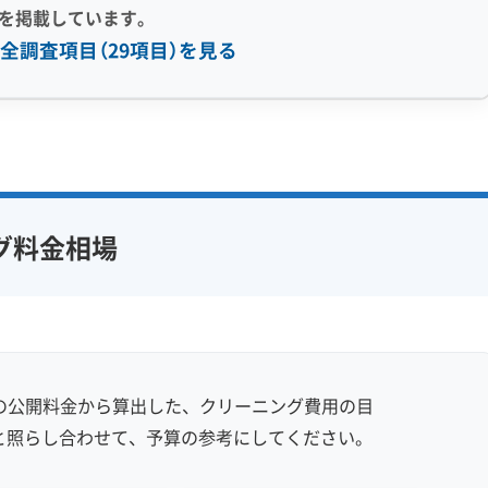
を掲載しています。
全調査項目（29項目）を見る
冷たい空気が底にこもります。そのため、換気などで室内
くい状態が続きます。
感 (8)
利便性・サービス (12)
発生する川霧の湿気を吸い込むことで、内部のホコリが水
へと変化します。
アフターフォロー
定額料金
複数台割引
初回割引
フ在籍
エコ洗剤使用
定期メンテナンス
当日予約可能
グ料金相場
圧洗浄では奥へと押し込まれてしまい、目詰まりの原因に
対策
ハウスダスト除去
即日対応可能
24時間対応
フランチャイズ
土日祝日対応
年末年始対応
防カビ・抗菌
消臭処理
すると、コーティング剤が湿気を吸ってカビの栄養源にな
防汚コーティング
）に溜まる水を排出できずに水溜まりを作り、かえってヌ
）の公開料金から算出した、クリーニング費用の目
※項目にカーソルを合わせると詳細な説明が表示されます。
。
と照らし合わせて、予算の参考にしてください。
はなく、大量の水と分解技術で奥までしっかり洗い流すこ