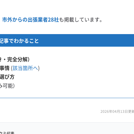
、
市外からの出張業者28社
も掲載しています。
記事でわかること
き・完全分解）
事情
(
該当箇所へ
)
選び方
み可能）
2026年04月13日更
クミ代表