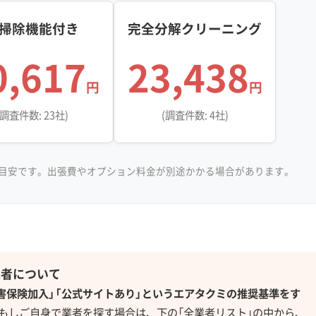
掃除機能付き
完全分解クリーニング
0,617
23,438
」って、実は乾燥している冬場はカチ
円
円
高い梅雨時に一気にヌルヌルに変わる
(調査件数: 23社)
(調査件数: 4社)
時期が毎年同じなんですよね。豊岡市
げにくい環境だと、表面だけ洗っても
、すぐにカビが再発するという相談が
目安です。出張費やオプション料金が別途かかる場合があります。
生え方」
業者について
損害保険加入」「公式サイトあり」というエアタクミの推奨基準をす
もしご自身で業者を探す場合は、下の「全業者リスト」の中から、