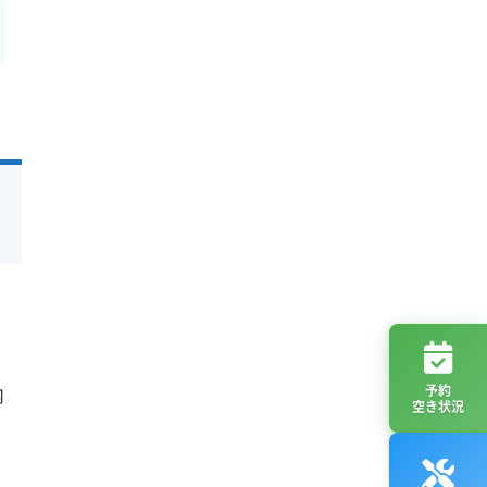
内
予約
空き状況