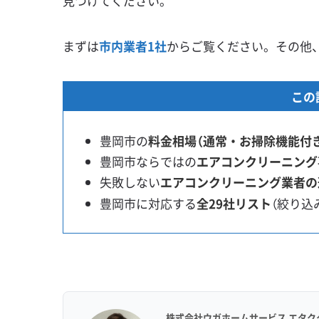
見つけてください。
まずは
市内業者1社
からご覧ください。その他
この
豊岡市の
料金相場（通常・お掃除機能付
豊岡市ならではの
エアコンクリーニング
失敗しない
エアコンクリーニング業者の
豊岡市に対応する
全29社リスト
（絞り込
株式会社ウガホームサービス エタク