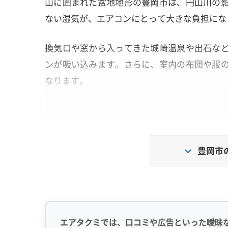
山に囲まれた盆地地形の豊岡市は、円山川の
ない湿気が、エアコンにとって大きな負担にな
換気口や窓から入ってきた城崎温泉や出石な
ンが吸い込みます。さらに、室内の布団や服
なります。
その結果、カビと油が混ざった非常に厄介な汚
豊岡市
川霧と観光渋滞が作る「黒いベタベタ
排気ガスや油煙を含んだホコリが、川霧に
掃除やコーティングでは逆効果になるリスク
エアタクミでは、口コミや広告といった曖昧