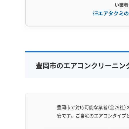
い業者
エアタクミの
豊岡盆地は風が通り抜けにくく、特に夜間は
侵入した車の排気ガスや飲食店の油煙が逃げに
専門性・技術力 (9)
信頼性・安心
エアコンが室内の空気と一緒に、円山川から
と油分をたっぷり含んだ「黒いベタベタ汚れ」
完全分解洗浄
部分クリーニング
保証付き
実績10年以上
資格保有スタッフ
女性スタッ
豊岡市のエアコンクリーニン
この汚れは非常に粘り気が強く、簡易的な高
家庭用エアコン
業務用エアコン
アレルギー
ります。
壁掛け型
天井カセット型
地域密着型
お掃除機能付き
また、良かれと思って防カビコーティングを
ことがあります。エアコン内部（水受け皿など
豊岡市で対応可能な業者（全29社
ヌルした汚れやカビを増やすリスクもあります
安です。ご自宅のエアコンタイプ
豊岡市の環境では、コーティングに頼るので