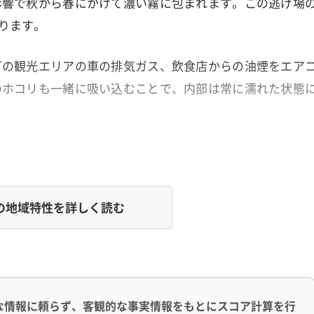
影響で秋から春にかけて濃い霧に包まれます。この逃げ場
ります。
どの観光エリアの車の排気ガス、飲食店からの油煙をエア
のホコリも一緒に吸い込むことで、内部は常に濡れた状態
れが蓄積しやすい地域です。
の地域特性を詳しく読む
汚れ」の正体
よる過剰な湿気でエアコン内部にこびりつき、表面だけの
があります。
な情報に頼らず、客観的な事実情報をもとにスコア計算を行