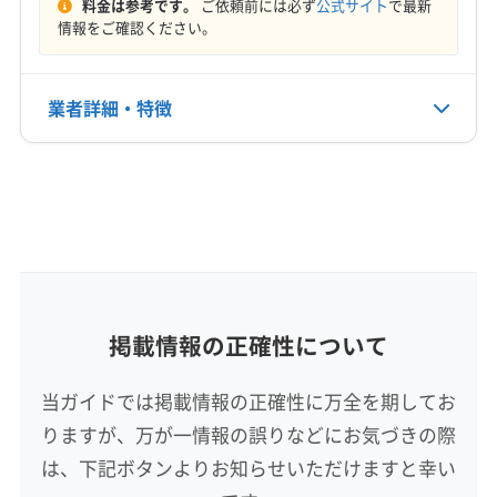
料金は参考です。
ご依頼前には必ず
公式サイト
で最新
を使用。土日祝日も対応可能で、防カビ・抗菌
定休日
情報をご確認ください。
コーティングも提供しています。お客様に満足
年中無休
してもらえる仕上がりを追求し、丁寧に作業す
ることを心掛けています。よろずさんは、岩手
電話番号
業者詳細・特徴
県盛岡市を中心に活動し、エアコンクリーニン
0120-849-243
グを提供しています。年中無休で対応し、花巻
市、北上市など幅広いエリアで出張費無料で対
詳細な料金表
業者情報
特徴
公式HP
応。基本料金は15,000円/台、お掃除機能付きエ
公式サイトを見る
アコンはオプションで5,000円/台で対応可能で
基本情報
す。株式会社堀井建業は、岩手県滝沢市に拠点
代表者名
を置き、年中無休24時間体制でエアコンクリー
堀井清
ニングを提供しています。豊富な経験と知識
で、家庭用から業務用まで幅広く対応。複数台
所在地
掲載情報の正確性について
割引やクレジットカード決済も可能です。土日
岩手県滝沢市大釜高森11-8
祝日も対応で、地域密着型の丁寧なサービスが
当ガイドでは掲載情報の正確性に万全を期してお
魅力です。有限会社山口商店は、岩手県八幡平
対応地域
りますが、万が一情報の誤りなどにお気づきの際
市に拠点を置く地域密着型の老舗です。エアコ
二戸市
一関市
遠野市
奥州市
花巻市
釜石市
ンクリーニングでは、エアコンに詰まったほこ
は、下記ボタンよりお知らせいただけますと幸い
久慈市
宮古市
盛岡市
大船渡市
滝沢市
八幡平市
りやカビを丁寧に除去。料金に関する相談にも