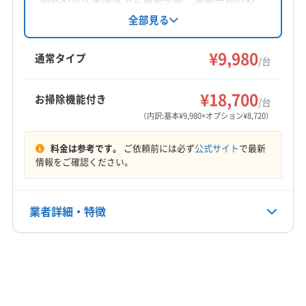
間外や対応地域外でも相談可能。複数台割引や
消臭抗菌コートなどのオプションも用意。徹底
全部見る
した研修を受けたスタッフが、家庭用から店
舗・施設まで対応します。女性スタッフ同行も
¥9,980
通常タイプ
/台
可能です。
¥18,700
お掃除機能付き
/台
（内訳:基本¥9,980+オプション¥8,720）
料金は参考です。
ご依頼前には必ず
公式サイト
で最新
情報をご確認ください。
業者詳細・特徴
詳細な料金表
業者情報
特徴
基本情報
代表者名