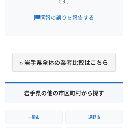
です。
北上市
陸前高田市
下閉伊郡岩泉町
下閉伊郡山田町
応じています。八幡平市、岩手郡岩手町、滝沢
下閉伊郡田野畑村
下閉伊郡普代村
岩手郡葛巻町
もっと見る
市に対応しています。
情報の誤りを報告する
岩手郡岩手町
岩手郡雫石町
気仙郡住田町
営業時間
九戸郡九戸村
九戸郡軽米町
九戸郡野田村
24時間
九戸郡洋野町
紫波郡紫波町
紫波郡矢巾町
上閉伊郡大槌町
西磐井郡平泉町
胆沢郡金ケ崎町
定休日
二戸郡一戸町
和賀郡西和賀町
なし
» 岩手県全体の業者比較はこちら
電話番号
019-681-6288
公式HP
岩手県の他の市区町村から探す
公式サイトを見る
一関市
遠野市