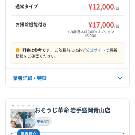
¥12,000
(青森県) 黒石市
(青森県) 三戸郡階上町
通常タイプ
/台
(青森県) 三戸郡五戸町
(青森県) 三戸郡三戸町
もっと見る
(青森県) 三戸郡新郷村
(青森県) 三戸郡田子町
¥17,000
お掃除機能付き
/台
営業時間
(青森県) 三戸郡南部町
(青森県) 三沢市
(青森県) 十和田市
（内訳:基本¥12,000+オプション
¥5,000）
8:00〜17:00
(青森県) 上北郡おいらせ町
(青森県) 上北郡横浜町
(青森県) 上北郡七戸町
(青森県) 上北郡東北町
料金は参考です。
ご依頼前には必ず
公式サイト
で最新
定休日
(青森県) 上北郡野辺地町
(青森県) 上北郡六ヶ所村
情報をご確認ください。
月・火
(青森県) 上北郡六戸町
(青森県) 青森市
(青森県) 東津軽郡平内町
(青森県) 八戸市
(青森県) 平川市
電話番号
業者詳細・特徴
0176-25-1826
詳細な料金表
業者情報
特徴
公式HP
公式サイトを見る
おそうじ革命 岩手盛岡青山店
基本情報
代表者名
滝沢市
中川裕之
業者紹介