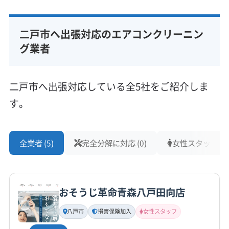
非公開
二戸市へ出張対応のエアコンクリーニン
所在地
岩手県二戸市石切所字大村101
グ業者
対応地域
二戸市
久慈市
八幡平市
岩手郡葛巻町
二戸市へ出張対応している全5社をご紹介しま
岩手郡岩手町
九戸郡九戸村
九戸郡軽米町
す。
九戸郡野田村
九戸郡洋野町
二戸郡一戸町
(青森県) 三戸郡階上町
(青森県) 三戸郡五戸町
もっと見る
(青森県) 三戸郡三戸町
(青森県) 三戸郡新郷村
全業者 (5)
完全分解に対応 (0)
女性スタッフ在籍 
営業時間
(青森県) 三戸郡田子町
(青森県) 三戸郡南部町
9:00〜18:00
(青森県) 三沢市
(青森県) 十和田市
(青森県) 上北郡おいらせ町
(青森県) 八戸市
おそうじ革命青森八戸田向店
定休日
なし
八戸市
損害保険加入
女性スタッフ
電話番号