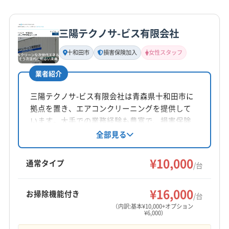
詳細な料金表
業者情報
特徴
三陽テクノサ-ビス有限会社
基本情報
代表者名
十和田市
損害保険加入
女性スタッフ
成谷仁
業者紹介
所在地
青森県八戸市田向館越下1-7
三陽テクノサ-ビス有限会社は青森県十和田市に
拠点を置き、エアコンクリーニングを提供して
対応地域
います。大手での業務経験も豊富で、損害保険
二戸市
久慈市
九戸郡九戸村
九戸郡軽米町
にも加入済み。女性スタッフの同行も可能で、
全部見る
駐車代金は利用者負担なしです。青森県内と岩
九戸郡野田村
九戸郡洋野町
二戸郡一戸町
手県の一部地域に対応し、丁寧な作業を心がけ
¥10,000
(青森県) 三戸郡階上町
(青森県) 三戸郡五戸町
通常タイプ
/台
ています。基本料金10,000円からで、複数台割引
(青森県) 三戸郡三戸町
(青森県) 三戸郡新郷村
もっと見る
やオプションも充実しています。
(青森県) 三戸郡田子町
(青森県) 三戸郡南部町
¥16,000
お掃除機能付き
/台
営業時間
(青森県) 三沢市
(青森県) 十和田市
（内訳:基本¥10,000+オプション
¥6,000）
08:00〜18:00
(青森県) 上北郡おいらせ町
(青森県) 上北郡横浜町