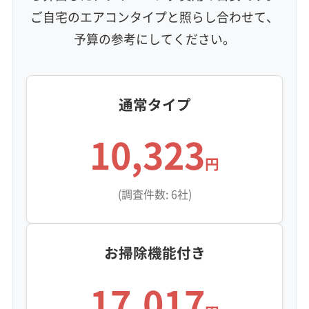
地域密着型
フランチャイズ
ご自宅のエアコンタイプと照らし合わせて、
利便性・サービス (12)
予算の参考にしてください。
定額料金
複数台割引
初回割引
定期メンテナンス
当日予約可能
即日対応可能
24時間対応
土日祝日対応
年末年始対応
防カビ・抗菌
消臭処理
防汚コーティング
通常タイプ
10,323
※項目にカーソルを合わせると詳細な説明が表示されます。
円
(調査件数: 6社)
お掃除機能付き
17,017