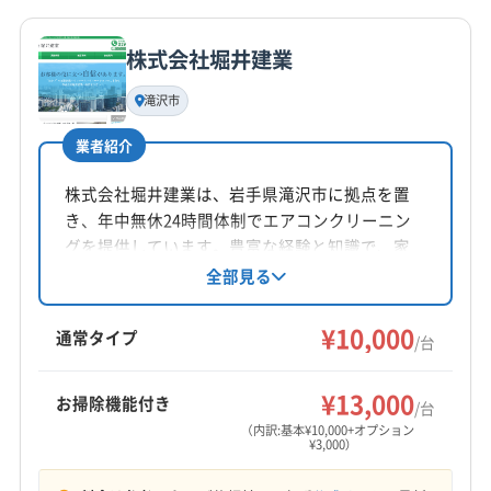
域外でも相談可能。複数台割引や消臭抗菌コー
詳細な料金表
業者情報
特徴
公式HP
トなどのオプションも用意。徹底した研修を受
(青森県) 南津軽郡藤崎町
(青森県) 平川市
公式サイトを見る
けたスタッフが、家庭用から店舗・施設まで対
株式会社堀井建業
(青森県) 北津軽郡鶴田町
(青森県) 北津軽郡板柳町
基本情報
応します。女性スタッフ同行も可能です。おそ
代表者名
滝沢市
うじ隊モリオカは岩手県盛岡市を中心に活動
塚田智也
し、エアコンクリーニングを提供しています。
業者紹介
顧客満足を第一に考え、自社スタッフによる丁
所在地
寧な作業と損害保険への加入で安心を届けま
岩手県滝沢市
株式会社堀井建業は、岩手県滝沢市に拠点を置
す。営業時間外の相談も可能で、年中無休で対
き、年中無休24時間体制でエアコンクリーニン
応しています。ちよかわ設備サービスは、岩手
対応地域
グを提供しています。豊富な経験と知識で、家
県下閉伊郡山田町に拠点を置き、エアコンクリ
二戸市
奥州市
花巻市
盛岡市
滝沢市
八幡平市
庭用から業務用まで幅広く対応。複数台割引や
全部見る
ーニングを提供しています。防カビコート無
クレジットカード決済も可能です。土日祝日も
北上市
岩手郡岩手町
岩手郡雫石町
紫波郡紫波町
料、女性スタッフ同行、損害保険加入済で安
対応で、地域密着型の丁寧なサービスが魅力で
¥10,000
紫波郡矢巾町
胆沢郡金ケ崎町
通常タイプ
心。丁寧な作業を心がけ、確かな技術と安心価
/台
す。
格で対応。給排水指定工事店の住宅設備のプ
もっと見る
ロ、有資格者が対応します。ハウスクリーニン
¥13,000
お掃除機能付き
/台
グのサンキューは、盛岡市を中心にエアコンク
営業時間
（内訳:基本¥10,000+オプション
¥3,000）
リーニングやハウスクリーニングを行う事業者
08:00〜20:00
です。個人宅に特化し、最新の技術と専用洗剤