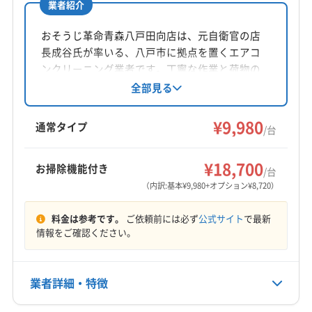
業者紹介
0120-792-406
おそうじ革命青森八戸田向店は、元自衛官の店
公式HP
長成谷氏が率いる、八戸市に拠点を置くエアコ
公式サイトを見る
ンクリーニング業者です。丁寧な作業と荷物の
整頓、エコ洗剤の使用、女性スタッフ対応可
全部見る
能、損害保険加入済みといった点が特徴です。
複数台割引やお得なセットプランも魅力です。
¥9,980
通常タイプ
/台
¥18,700
お掃除機能付き
/台
（内訳:基本¥9,980+オプション¥8,720）
料金は参考です。
ご依頼前には必ず
公式サイト
で最新
情報をご確認ください。
業者詳細・特徴