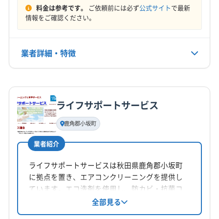
(青森県) 上北郡七戸町
(青森県) 上北郡東北町
料金は参考です。
ご依頼前には必ず
公式サイト
で最新
定休日
(青森県) 上北郡野辺地町
(青森県) 上北郡六ヶ所村
情報をご確認ください。
年中無休
(青森県) 上北郡六戸町
(青森県) 青森市
(青森県) 八戸市
電話番号
業者詳細・特徴
0120-745-182
詳細な料金表
業者情報
特徴
公式HP
公式サイトを見る
ライフサポートサービス
基本情報
代表者名
鹿角郡小坂町
非公開
業者紹介
所在地
青森県十和田市
ライフサポートサービスは秋田県鹿角郡小坂町
に拠点を置き、エアコンクリーニングを提供し
対応地域
ています。エコ洗剤を使用し、防カビ・抗菌コ
二戸市
久慈市
九戸郡軽米町
九戸郡洋野町
ーティングにも対応。土日祝日も対応可能で、
全部見る
丁寧な作業が魅力です。
二戸郡一戸町
(青森県) むつ市
(青森県) 弘前市