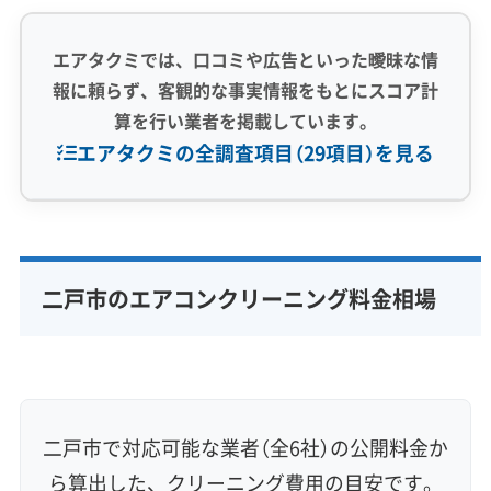
エアタクミでは、口コミや広告といった曖昧な情
報に頼らず、客観的な事実情報をもとにスコア計
算を行い業者を掲載しています。
エアタクミの全調査項目（29項目）を見る
専門性・技術力 (9)
完全分解洗浄
部分クリーニング
実績10年以上
二戸市のエアコンクリーニング料金相場
資格保有スタッフ
家庭用エアコン
業務用エアコン
壁掛け型
天井カセット型
お掃除機能付き
信頼性・安心感 (8)
保証付き
アフターフォロー
女性スタッフ在籍
二戸市で対応可能な業者（全6社）の公開料金か
エコ洗剤使用
アレルギー対策
ハウスダスト除去
ら算出した、クリーニング費用の目安です。