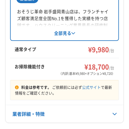
所在地
秋田県鹿角郡小坂町荒谷字上ノ平27-10
おそうじ革命 岩手盛岡青山店は、フランチャイ
ズ顧客満足度全国No.1を獲得した実績を持つ店
対応地域
舗です。ハウスクリーニング業界最長の研修制
二戸市
盛岡市
滝沢市
八幡平市
岩手郡岩手町
度で培った技術力とサービス力で、エアコンク
全部見る
リーニングを中心に盛岡市近郊から岩手県内ま
九戸郡九戸村
二戸郡一戸町
(秋田県) 潟上市
で対応。エコ洗剤使用や損害賠償保険加入で安
¥9,980
(秋田県) 山本郡三種町
(秋田県) 山本郡藤里町
通常タイプ
/台
心。年間実績500台以上の経験豊富な塚田智也氏
(秋田県) 山本郡八峰町
(秋田県) 鹿角郡小坂町
もっと見る
が対応します。おそうじ革命 岩手盛岡飯岡店
(秋田県) 鹿角市
(秋田県) 秋田市
(秋田県) 大館市
¥18,700
お掃除機能付き
は、東北1号店として岩手県内を中心に展開。年
/台
営業時間
(秋田県) 男鹿市
(秋田県) 南秋田郡井川町
間1200台以上のエアコンクリーニング実績があ
（内訳:基本¥9,980+オプション¥8,720）
9:00〜18:00
(秋田県) 南秋田郡五城目町
(秋田県) 南秋田郡大潟村
り、全メーカー対応可能。哺乳瓶にも使えるエ
料金は参考です。
ご依頼前には必ず
公式サイト
で最新
コ洗剤を使用し、女性スタッフ同行も可能で
(秋田県) 南秋田郡八郎潟町
(秋田県) 能代市
定休日
情報をご確認ください。
す。損害賠償保険加入で安心。薪ストーブやサ
(秋田県) 北秋田郡上小阿仁村
(秋田県) 北秋田市
年中無休
ッカーなど様々な話題で、お客様とのコミュニ
(青森県) 五所川原市
(青森県) 弘前市
(青森県) 黒石市
ケーションを大切にしています。おそうじ革命
(青森県) 三戸郡新郷村
(青森県) 三戸郡田子町
業者詳細・特徴
電話番号
青森八戸店は、東北地方の幅広いエリアでエア
0186-22-6151
(青森県) 十和田市
(青森県) 青森市
コンクリーニングを提供。営業時間外や対応地
(青森県) 南津軽郡大鰐町
(青森県) 南津軽郡田舎館村