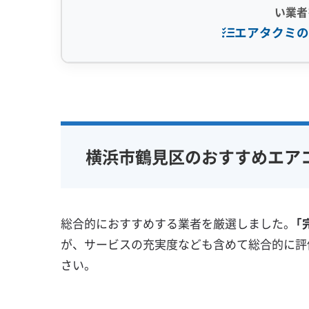
い業者
同じ横浜市内でも、特に鶴見
エアタクミの
ら入り込んだ油分と湿気が混
監修 宇賀神
く、粘り気が強いのが特徴で
専門性・技術力 (9)
信頼性・安心
で、汚れの芯が残ってしまう
専用の洗剤と、それをしっか
完全分解洗浄
部分クリーニング
保証付き
って、根本から汚れを剥がし取
実績10年以上
資格保有スタッフ
女性スタッ
横浜市鶴見区のおすすめエア
家庭用エアコン
業務用エアコン
アレルギー
壁掛け型
天井カセット型
地域密着型
お掃除機能付き
新旧の建物が混在する鶴見区エリア
総合的におすすめする業者を厳選しました。
「
が、サービスの充実度なども含めて総合的に評
さい。
築年数の古い団地から最新のタワーマンシ
性を理解していない業者に依頼すると、洗浄