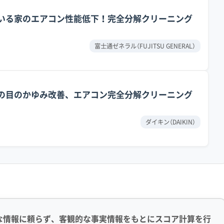
リではありません。まず、首都高速や産業道路を走行する
トのいる家のエアコン性能低下！完全分解クリーニング
の際に窓などから室内に入り込みます。そして、室内の空
込んでしまうのです。
富士通ゼネラル（FUJITSU GENERAL）
）に付着してベタベタした「油の膜」を作ります。次に、鶴
、エアコン内部は常にジメジメした状態になります。
子様の目のかゆみ改善、エアコン完全分解クリーニング
で、空気中のホコリやカビの胞子が強力に捕まえられ、時間
ダイキン（DAIKIN）
変わっていきます。
露水で汚れを洗い流す力を無効にしてしまうため、汚れが
の状態で表面だけを掃除しても、汚れの根本は残ったまま
ます。根本的な解決には、この油分を含んだ汚れを物理的
な情報に頼らず、客観的な事実情報をもとにスコア計算を行