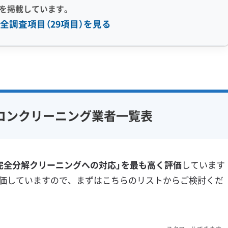
を掲載しています。
区のエアコンは手強いですね。道路か
全調査項目（29項目）を見る
ざった汚れは、ただ黒いだけじゃな
す。普通の洗剤では表面を撫でるだけ
感 (8)
利便性・サービス (12)
。だから、私たちは油汚れに特化した
り洗い流せる高圧洗浄技術の両方を使
アフターフォロー
定額料金
複数台割引
初回割引
ります。
フ在籍
エコ洗剤使用
定期メンテナンス
当日予約可能
コンクリーニング業者一覧表
対策
ハウスダスト除去
即日対応可能
24時間対応
フランチャイズ
土日祝日対応
年末年始対応
防カビ・抗菌
消臭処理
特有の業者選びの注意点
完全分解クリーニングへの対応」を最も高く評価
しています
防汚コーティング
価していますので、まずはこちらのリストからご検討くだ
※項目にカーソルを合わせると詳細な説明が表示されます。
ョンまで住宅タイプが多様なため、建物の構造や機種の特
不足や故障のリスクが高まります。