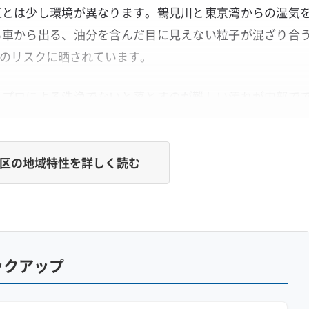
区とは少し環境が異なります。鶴見川と東京湾からの湿気
る車から出る、油分を含んだ目に見えない粒子が混ざり合
重のリスクに晒されています。
、プロによる洗浄でないと落とすのが難しい汚れが内部で
区の地域特性を詳しく読む
ベタベタ汚れ」の正体
」がエアコン内部で粘着膜を作り、そこに湿気で増えたカ
落とせないドロドロの汚れへと悪化します。
ックアップ