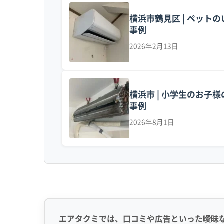
鶴見区のエアコン汚れは、単純なカビやホコ
横浜市鶴見区 | ペッ
両から出る油分を含んだ細かい粒子が、換気
事例
を吸い込むエアコンが、その粒子も一緒に吸い
2026年2月13日
内部に入った油分は、熱交換器（アルミフィン
川や東京湾から供給される豊富な湿気によって
横浜市 | 小学生のお
事例
この「油の膜」と「湿気」が組み合わさること
2026年8月1日
共に黒くて粘り気のある、ドロドロの汚れへと
この汚れは、エアコンが本来持っている、結
らに溜まりやすくなる悪循環に陥ります。こ
ので、かえって状況を悪化させることもあり
完全に除去する以外に方法はありません。
エアタクミでは、口コミや広告といった曖昧