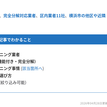
、
完全分解対応業者
、
区内業者11社
、
横浜市の他区や近隣
記事でわかること
ニング業者
機能付き・完全分解）
ニング事情
(
該当箇所へ
)
選び方
（絞り込み可能）
2026年04月28日更