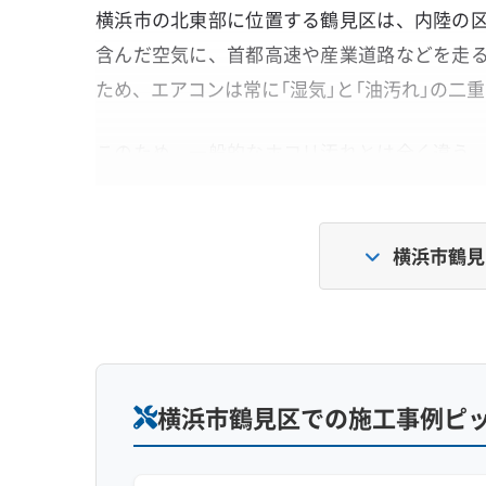
横浜市の北東部に位置する鶴見区は、内陸の
含んだ空気に、首都高速や産業道路などを走
ため、エアコンは常に「湿気」と「油汚れ」の二
このため、一般的なホコリ汚れとは全く違う
きやすいのが最大の特徴です。
横浜市鶴見
道路の油分と川の湿気が作る「黒い
道路などから室内に入り込んだ「見えない油
ビやホコリが固まるため、表面的な掃除では
横浜市鶴見区での施工事例ピ