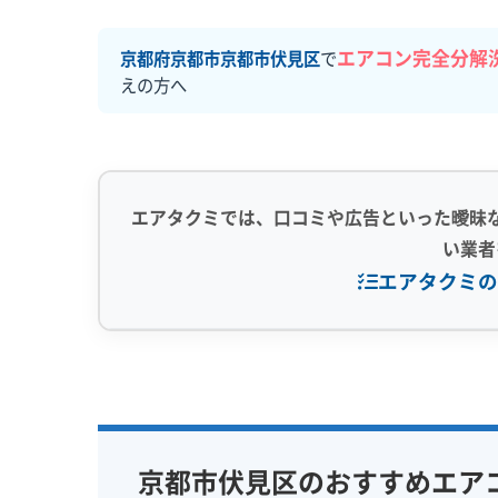
エアコン完全分解
京都府京都市京都市伏見区
で
えの方へ
エアタクミでは、口コミや広告といった曖昧
い業者
エアタクミの
専門性・技術力 (9)
信頼性・安心
完全分解洗浄
部分クリーニング
保証付き
実績10年以上
資格保有スタッフ
女性スタッ
京都市伏見区のおすすめエア
家庭用エアコン
業務用エアコン
アレルギー