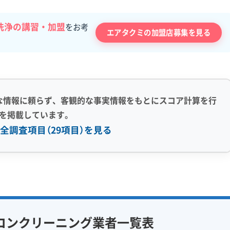
洗浄の講習・加盟
をお考
エアタクミの加盟店募集を見る
な情報に頼らず、客観的な事実情報をもとにスコア計算を行
を掲載しています。
全調査項目（29項目）を見る
感 (8)
利便性・サービス (12)
アフターフォロー
定額料金
複数台割引
初回割引
フ在籍
エコ洗剤使用
定期メンテナンス
当日予約可能
コンクリーニング業者一覧表
対策
ハウスダスト除去
即日対応可能
24時間対応