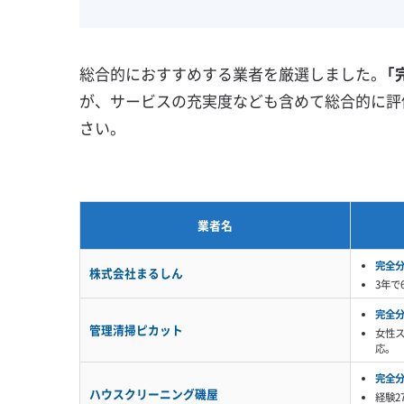
壁掛け型
天井カセット型
地域密着型
お掃除機能付き
総合的におすすめする業者を厳選しました。
「
が、サービスの充実度なども含めて総合的に評
さい。
業者名
完全
株式会社まるしん
3年で
完全
管理清掃ピカット
女性
応。
完全
ハウスクリーニング磯屋
経験2