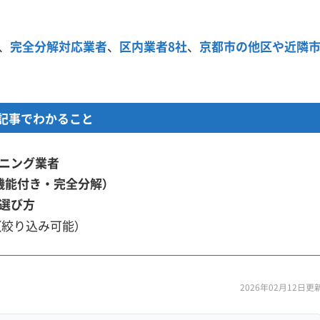
、
完全分解対応業者
、
区内業者8社
、
京都市の他区や近隣
記事でわかること
ニング業者
機能付き・完全分解）
選び方
（絞り込み可能）
2026年02月12日更