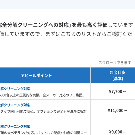
フランチャイズ
土日祝日対応
年末年始対応
防カビ・抗菌
消臭処理
完全分解クリーニングへの対応」を最も高く評価
しています
防汚コーティング
価していますので、まずはこちらのリストからご検討くだ
※項目にカーソルを合わせると詳細な説明が表示されます。
スクロールできます
料金目安
アピールポイント
(基本)
分解クリーニング対応
¥7,700～
6000台以上の圧倒的な実績。全メーカー対応のプロ集団。
分解クリーニング対応
¥11,000～
スタッフ同行可能で安心。オプションで完全分解洗浄にも対
分解クリーニング対応
¥9,000～
7年の大ベテランが対応。ペットへの配慮や独自の消臭コー