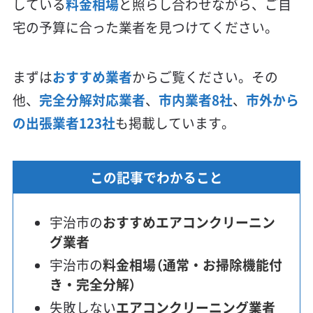
している
料金相場
と照らし合わせながら、ご自
宅の予算に合った業者を見つけてください。
まずは
おすすめ業者
からご覧ください。その
他、
完全分解対応業者
、
市内業者8社
、
市外から
の出張業者123社
も掲載しています。
この記事でわかること
宇治市の
おすすめエアコンクリーニン
グ業者
宇治市の
料金相場（通常・お掃除機能付
き・完全分解）
失敗しない
エアコンクリーニング業者