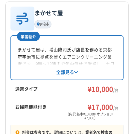
公式サイトなし
まかせて屋
基本情報
代表者名
宇治市
辻直人
業者紹介
所在地
京都府宇治市折居台3-2-62-2 F
まかせて屋は、増山隆司氏が店長を務める京都
府宇治市に拠点を置くエアコンクリーニング業
対応地域
者です。9時〜18時まで年中無休で営業し、土日
宇治市
京田辺市
京都市山科区
京都市南区
祝日も対応可能。自社スタッフが責任を持って
全部見る
作業し、防カビ・抗菌コーティングにも対応し
京都市伏見区
向日市
城陽市
長岡京市
八幡市
ています。複数台割引やアフターフォローも充
¥10,000
通常タイプ
/台
実しており、安心して依頼できます。
営業時間
10:00〜19:00
¥17,000
お掃除機能付き
/台
（内訳:基本¥10,000+オプション
定休日
¥7,000）
不定休
料金は参考です。
詳細については、
業者名で検索の