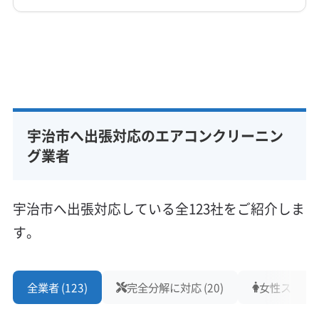
(大阪府) 交野市
(大阪府) 高槻市
(大阪府) 四條畷市
不定休
(大阪府) 守口市
(大阪府) 寝屋川市
(大阪府) 吹田市
詳細な料金表
業者情報
特徴
(大阪府) 池田市
(大阪府) 東大阪市
(大阪府) 八尾市
電話番号
非公開
(大阪府) 豊中市
(大阪府) 枚方市
(大阪府) 箕面市
基本情報
(大阪府) 門真市
(奈良県) 生駒郡安堵町
代表者名
公式HP
寺地永
(奈良県) 生駒郡三郷町
(奈良県) 生駒郡斑鳩町
公式サイトなし
(奈良県) 生駒郡平群町
(奈良県) 生駒市
(奈良県) 奈良市
宇治市へ出張対応のエアコンクリーニン
所在地
(滋賀県) 栗東市
(滋賀県) 守山市
(滋賀県) 草津市
京都府宇治市宇治妙楽175-1
グ業者
(滋賀県) 大津市
対応地域
宇治市
亀岡市
京田辺市
京都市右京区
宇治市へ出張対応している全123社をご紹介しま
京都市下京区
京都市左京区
京都市山科区
す。
京都市上京区
京都市西京区
京都市中京区
京都市東山区
京都市南区
京都市伏見区
京都市北区
もっと見る
向日市
城陽市
長岡京市
八幡市
木津川市
全業者 (123)
完全分解に対応 (20)
女性スタッフ在
営業時間
乙訓郡大山崎町
久世郡久御山町
相楽郡笠置町