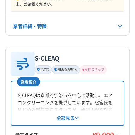
電話番号
上、ご確認ください。
0774-22-3939
公式HP
業者詳細・特徴
公式サイトを見る
詳細な料金表
業者情報
特徴
S-CLEAQ
基本情報
代表者名
宇治市
損害保険加入
女性スタッフ
増山隆司
業者紹介
所在地
京都府宇治市
S-CLEAQは京都府宇治市を中心に活動し、エア
コンクリーニングを提供しています。松宮氏を
対応地域
はじめ経験豊富なスタッフが、親切丁寧な対応
宇治市
亀岡市
京田辺市
京都市右京区
を心がけ、損害保険にも加入済み。お掃除機能
全部見る
付きエアコンにも対応し、防カビ・抗菌コーテ
京都市下京区
京都市左京区
京都市山科区
ィングも実施。土日祝日も対応可能で、女性ス
¥9,000
京都市上京区
京都市西京区
京都市中京区
通常タイプ