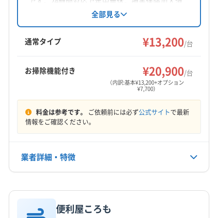
です。24時間対応で年中無休。損害保険加入済
宇治市
京田辺市
京都市右京区
京都市下京区
みです。女性スタッフ同行可能。内部洗浄から
全部見る
部品清掃まで丁寧な作業が特徴です。基本料金
京都市左京区
京都市山科区
京都市上京区
13200円/台から。複数台割引や、お掃除機能付
¥13,200
京都市西京区
京都市中京区
京都市東山区
京都市南区
通常タイプ
/台
きエアコン、室外機洗浄などのオプションも提
京都市伏見区
京都市北区
向日市
城陽市
長岡京市
もっと見る
供しています。
八幡市
木津川市
乙訓郡大山崎町
久世郡久御山町
¥20,900
お掃除機能付き
/台
営業時間
(三重県) 伊賀市
(三重県) 名張市
(兵庫県) 西宮市
（内訳:基本¥13,200+オプション
¥7,700）
8:00〜21:00
(兵庫県) 川西市
(兵庫県) 尼崎市
(兵庫県) 宝塚市
(和歌山県) 岩出市
(和歌山県) 紀の川市
(和歌山県) 橋本市
料金は参考です。
ご依頼前には必ず
公式サイト
で最新
定休日
(和歌山県) 和歌山市
(大阪府) 茨木市
(大阪府) 羽曳野市
情報をご確認ください。
年中無休
(大阪府) 河内長野市
(大阪府) 貝塚市
(大阪府) 岸和田市
(大阪府) 交野市
(大阪府) 高石市
(大阪府) 高槻市
電話番号
業者詳細・特徴
090-3966ｰ4146
(大阪府) 阪南市
(大阪府) 堺市堺区
(大阪府) 堺市西区
(大阪府) 堺市中区
(大阪府) 堺市東区
(大阪府) 堺市南区
詳細な料金表
業者情報
特徴
公式HP
(大阪府) 堺市美原区
(大阪府) 堺市北区
公式サイトを見る
(大阪府) 三島郡島本町
(大阪府) 四條畷市
(大阪府) 守口市
便利屋ころも
基本情報
(大阪府) 松原市
(大阪府) 寝屋川市
(大阪府) 吹田市