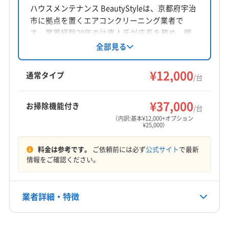
京都府宇治市
ハウスメンテナンス BeautyStyleは、京都府宇治
市に拠点を置くエアコンクリーニング業者で
対応地域
す。業界経験20年の辻直人氏が店長を務め、壁
宇治市
亀岡市
京田辺市
京都市右京区
掛け型エアコンを中心に、エコ洗剤使用や女性
全部見る
スタッフ同行も可能です。宇治市、京都市内な
京都市下京区
京都市左京区
京都市山科区
ど幅広いエリアに対応しています。
¥12,000
京都市上京区
京都市西京区
京都市中京区
通常タイプ
/台
京都市東山区
京都市南区
京都市伏見区
京都市北区
もっと見る
向日市
城陽市
長岡京市
八幡市
木津川市
¥37,000
お掃除機能付き
/台
営業時間
乙訓郡大山崎町
久世郡久御山町
相楽郡笠置町
（内訳:基本¥12,000+オプション
¥25,000）
8:00〜18:00
相楽郡精華町
相楽郡南山城村
相楽郡和束町
綴喜郡井手町
綴喜郡宇治田原町
(大阪府) 高槻市
料金は参考です。
ご依頼前には必ず
公式サイト
で最新
定休日
(大阪府) 枚方市
(奈良県) 生駒市
(滋賀県) 草津市
情報をご確認ください。
なし
(滋賀県) 大津市
電話番号
業者詳細・特徴
非公開
詳細な料金表
業者情報
特徴
公式HP