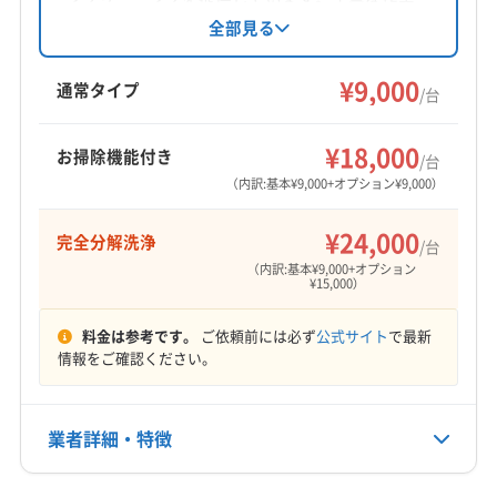
と安心の損害保険加入が特徴。防カビ・抗菌コ
全部見る
ートやペットへの配慮も強みです。家庭用エア
コンに加え、お掃除機能付きエアコンにも対
¥9,000
通常タイプ
/台
応。独自の消臭コートで爽やかな香りを提供し
ます。
¥18,000
お掃除機能付き
/台
（内訳:基本¥9,000+オプション¥9,000）
¥24,000
完全分解洗浄
/台
（内訳:基本¥9,000+オプション
¥15,000）
料金は参考です。
ご依頼前には必ず
公式サイト
で最新
情報をご確認ください。
業者詳細・特徴