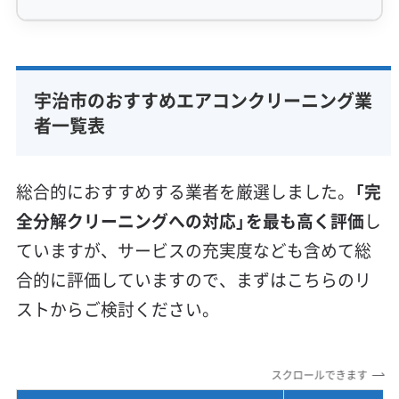
専門性・技術力 (9)
完全分解洗浄
部分クリーニング
実績10年以上
宇治市のおすすめエアコンクリーニング業
資格保有スタッフ
家庭用エアコン
業務用エアコン
者一覧表
壁掛け型
天井カセット型
お掃除機能付き
信頼性・安心感 (8)
総合的におすすめする業者を厳選しました。
「完
保証付き
アフターフォロー
女性スタッフ在籍
全分解クリーニングへの対応」を最も高く評価
し
エコ洗剤使用
アレルギー対策
ハウスダスト除去
ていますが、サービスの充実度なども含めて総
地域密着型
フランチャイズ
合的に評価していますので、まずはこちらのリ
利便性・サービス (12)
ストからご検討ください。
定額料金
複数台割引
初回割引
定期メンテナンス
当日予約可能
即日対応可能
24時間対応
土日祝日対応
スクロールできます
年末年始対応
防カビ・抗菌
消臭処理
防汚コーティング