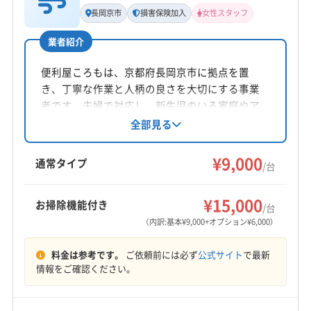
代表者名
長岡京市
損害保険加入
女性スタッフ
(大阪府) 摂津市
(大阪府) 泉佐野市
(大阪府) 泉大津市
上井淳
(大阪府) 泉南郡熊取町
(大阪府) 泉南郡田尻町
業者紹介
所在地
(大阪府) 泉南郡岬町
(大阪府) 泉南市
大阪府守口市佐太中町6-36-3 リ-フハイツ103
便利屋ころもは、京都府長岡京市に拠点を置
(大阪府) 泉北郡忠岡町
(大阪府) 大阪狭山市
き、丁寧な作業と人柄の良さを大切にする事業
(大阪府) 大阪市阿倍野区
(大阪府) 大阪市旭区
対応地域
者です。夫婦で対応し、新生児のいる家庭やア
(大阪府) 大阪市港区
(大阪府) 大阪市此花区
宇治市
亀岡市
京田辺市
京都市右京区
レルギー体質の方にも配慮した洗浄剤を使用。
全部見る
(大阪府) 大阪市住吉区
(大阪府) 大阪市住之江区
損害保険加入済みです。土日祝日も対応し、防
京都市下京区
京都市左京区
京都市山科区
(大阪府) 大阪市城東区
(大阪府) 大阪市生野区
カビ・抗菌コーティングも提供しています。
¥9,000
京都市上京区
京都市西京区
京都市中京区
通常タイプ
/台
(大阪府) 大阪市西区
(大阪府) 大阪市西成区
京都市東山区
京都市南区
京都市伏見区
京都市北区
もっと見る
(大阪府) 大阪市西淀川区
(大阪府) 大阪市大正区
向日市
城陽市
長岡京市
八幡市
木津川市
¥15,000
お掃除機能付き
/台
(大阪府) 大阪市中央区
(大阪府) 大阪市鶴見区
営業時間
乙訓郡大山崎町
久世郡久御山町
相楽郡笠置町
（内訳:基本¥9,000+オプション¥6,000）
(大阪府) 大阪市天王寺区
(大阪府) 大阪市都島区
24時間対応
相楽郡精華町
相楽郡南山城村
相楽郡和束町
(大阪府) 大阪市東住吉区
(大阪府) 大阪市東成区
料金は参考です。
ご依頼前には必ず
公式サイト
で最新
綴喜郡井手町
綴喜郡宇治田原町
(兵庫県) 芦屋市
定休日
情報をご確認ください。
(大阪府) 大阪市東淀川区
(大阪府) 大阪市福島区
(兵庫県) 伊丹市
(兵庫県) 三田市
(兵庫県) 神戸市須磨区
年中無休
(大阪府) 大阪市平野区
(大阪府) 大阪市北区
(兵庫県) 神戸市垂水区
(兵庫県) 神戸市西区
(大阪府) 大阪市淀川区
(大阪府) 大阪市浪速区