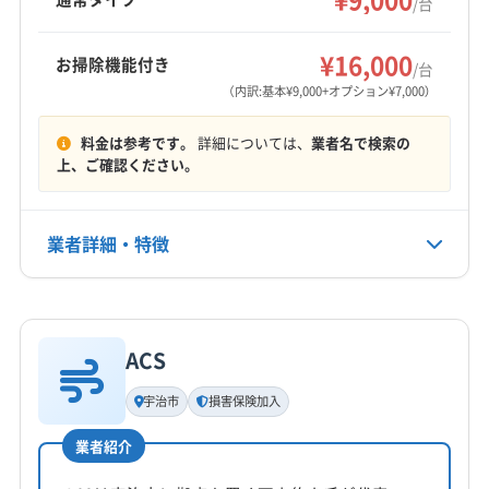
/台
タッフも在籍しています。8時～20時まで年中無
京都市東山区
京都市南区
京都市伏見区
京都市北区
もっと見る
休で営業。丁寧な作業と接客で顧客の満足を追
向日市
城陽市
長岡京市
八幡市
木津川市
¥16,000
お掃除機能付き
求しています。
/台
営業時間
乙訓郡大山崎町
久世郡久御山町
相楽郡笠置町
（内訳:基本¥9,000+オプション¥7,000）
9:00〜18:00
相楽郡精華町
相楽郡南山城村
相楽郡和束町
料金は参考です。
詳細については、
業者名で検索の
綴喜郡井手町
綴喜郡宇治田原町
(大阪府) 茨木市
定休日
上、ご確認ください。
(大阪府) 高槻市
(大阪府) 守口市
(大阪府) 吹田市
年中無休
(大阪府) 摂津市
(大阪府) 大阪市阿倍野区
(大阪府) 大阪市旭区
(大阪府) 大阪市港区
業者詳細・特徴
電話番号
非公開
(大阪府) 大阪市此花区
(大阪府) 大阪市住吉区
(大阪府) 大阪市住之江区
(大阪府) 大阪市城東区
詳細な料金表
業者情報
特徴
公式HP
(大阪府) 大阪市生野区
(大阪府) 大阪市西区
公式サイトなし
ACS
(大阪府) 大阪市西成区
(大阪府) 大阪市西淀川区
基本情報
代表者名
(大阪府) 大阪市大正区
(大阪府) 大阪市中央区
宇治市
損害保険加入
松宮悠也
(大阪府) 大阪市鶴見区
(大阪府) 大阪市天王寺区
業者紹介
(大阪府) 大阪市都島区
(大阪府) 大阪市東住吉区
所在地
(大阪府) 大阪市東成区
(大阪府) 大阪市東淀川区