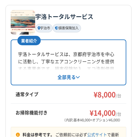
詳細な料金表
業者情報
特徴
宇洛トータルサービス
基本情報
代表者名
宇治市
損害保険加入
磯野敦雄
業者紹介
所在地
京都府宇治市六地蔵奈良町67-1 クラッシィハウス京都
宇洛トータルサービスは、京都府宇治市を中心
六地蔵A227
に活動し、丁寧なエアコンクリーニングを提供
する事業者です。損害保険加入、エコ洗剤使用
対応地域
で安心安全。土日祝日も対応可能で、防カビ・
全部見る
宇治市
亀岡市
京田辺市
京都市右京区
抗菌コーティングも実施。家庭用エアコンに対
応し、1名で作業するため柔軟な対応が可能で
京都市下京区
京都市左京区
京都市山科区
¥8,000
通常タイプ
/台
す。
京都市上京区
京都市西京区
京都市中京区
京都市東山区
京都市南区
京都市伏見区
京都市北区
もっと見る
¥14,000
お掃除機能付き
/台
向日市
城陽市
長岡京市
八幡市
木津川市
（内訳:基本¥8,000+オプション¥6,000）
営業時間
乙訓郡大山崎町
久世郡久御山町
相楽郡笠置町
平日9:00〜18:00 土祝日9:00〜17:00 第一日曜日9:00〜
料金は参考です。
ご依頼前には必ず
公式サイト
で最新
相楽郡精華町
相楽郡南山城村
相楽郡和束町