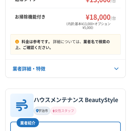
/台
ます。
京都市東山区
京都市南区
京都市伏見区
京都市北区
もっと見る
向日市
城陽市
長岡京市
八幡市
木津川市
¥18,000
お掃除機能付き
/台
営業時間
乙訓郡大山崎町
久世郡久御山町
相楽郡精華町
（内訳:基本¥13,000+オプション
¥5,000）
8:00〜18:00
相楽郡和束町
綴喜郡井手町
綴喜郡宇治田原町
(大阪府) 交野市
(大阪府) 高槻市
(大阪府) 三島郡島本町
料金は参考です。
詳細については、
業者名で検索の
定休日
(大阪府) 豊能郡能勢町
(大阪府) 豊能郡豊能町
上、ご確認ください。
不定休
(大阪府) 枚方市
(奈良県) 生駒市
(奈良県) 奈良市
(滋賀県) 草津市
(滋賀県) 大津市
電話番号
業者詳細・特徴
080-5324-2822
詳細な料金表
業者情報
特徴
公式HP
公式サイトを見る
ハウスメンテナンス BeautyStyle
基本情報
代表者名
宇治市
女性スタッフ
伊地知鈴也
業者紹介
所在地