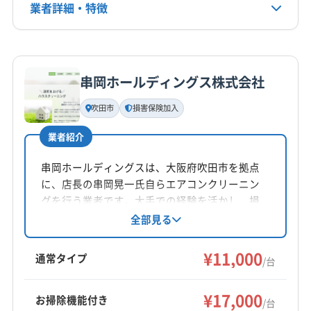
(兵庫県) 神戸市中央区
(兵庫県) 神戸市長田区
業者詳細・特徴
電話番号
(大阪府) 大東市
(大阪府) 池田市
(大阪府) 東大阪市
080-4230-4498
(兵庫県) 神戸市東灘区
(兵庫県) 神戸市灘区
(大阪府) 藤井寺市
(大阪府) 南河内郡河南町
(兵庫県) 神戸市兵庫区
(兵庫県) 神戸市北区
詳細な料金表
業者情報
特徴
(大阪府) 南河内郡千早赤阪村
(大阪府) 南河内郡太子町
公式HP
(兵庫県) 西宮市
(兵庫県) 川西市
(兵庫県) 尼崎市
公式サイトを見る
(大阪府) 柏原市
(大阪府) 八尾市
(大阪府) 富田林市
串岡ホールディングス株式会社
(兵庫県) 宝塚市
(大阪府) 茨木市
(大阪府) 羽曳野市
基本情報
(大阪府) 豊中市
(大阪府) 豊能郡能勢町
代表者名
(大阪府) 河内長野市
(大阪府) 貝塚市
(大阪府) 岸和田市
吹田市
損害保険加入
衣川純司
(大阪府) 豊能郡豊能町
(大阪府) 枚方市
(大阪府) 箕面市
(大阪府) 交野市
(大阪府) 高石市
(大阪府) 高槻市
(大阪府) 門真市
(大阪府) 和泉市
(奈良県) 磯城郡三宅町
業者紹介
(大阪府) 阪南市
(大阪府) 堺市堺区
(大阪府) 堺市西区
所在地
(奈良県) 磯城郡川西町
(奈良県) 磯城郡田原本町
(大阪府) 堺市中区
(大阪府) 堺市東区
(大阪府) 堺市南区
京都府長岡京市
串岡ホールディングスは、大阪府吹田市を拠点
(奈良県) 宇陀郡御杖村
(奈良県) 宇陀郡曽爾村
(大阪府) 堺市美原区
(大阪府) 堺市北区
に、店長の串岡晃一氏自らエアコンクリーニン
(奈良県) 宇陀市
(奈良県) 橿原市
(奈良県) 葛城市
対応地域
(大阪府) 三島郡島本町
(大阪府) 四條畷市
(大阪府) 守口市
グを行う業者です。大手での経験を活かし、損
(奈良県) 吉野郡下市町
(奈良県) 吉野郡下北山村
宇治市
亀岡市
京田辺市
京都市右京区
害保険加入やエコ洗剤使用、防カビ抗菌コート
全部見る
(大阪府) 松原市
(大阪府) 寝屋川市
(大阪府) 吹田市
(奈良県) 吉野郡吉野町
(奈良県) 吉野郡黒滝村
など、安心安全なサービスを提供。顧客に寄り
京都市下京区
京都市左京区
京都市山科区
(大阪府) 摂津市
(大阪府) 泉大津市
(大阪府) 泉北郡忠岡町
添う丁寧なヒアリングとアフターフォローを重
(奈良県) 吉野郡十津川村
(奈良県) 吉野郡上北山村
¥11,000
京都市上京区
京都市西京区
京都市中京区
通常タイプ
(大阪府) 大阪狭山市
(大阪府) 大阪市阿倍野区
/台
視し、明朗会計で追加料金は一切ありません。
(奈良県) 吉野郡川上村
(奈良県) 吉野郡大淀町
京都市東山区
京都市南区
京都市伏見区
京都市北区
(大阪府) 大阪市旭区
(大阪府) 大阪市港区
もっと見る
リピーターも多く、地域に根ざした信頼できる
(奈良県) 吉野郡天川村
(奈良県) 吉野郡東吉野村
向日市
城陽市
長岡京市
八幡市
乙訓郡大山崎町
¥17,000
(大阪府) 大阪市此花区
(大阪府) 大阪市住吉区
お掃除機能付き
存在です。
/台
(奈良県) 吉野郡野迫川村
(奈良県) 五條市
(奈良県) 御所市