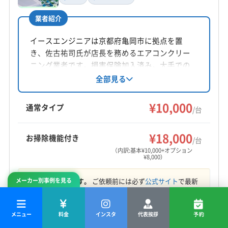
柳瀬
(大阪府) 大阪市生野区
(大阪府) 大阪市西成区
業者紹介
(大阪府) 大阪市西淀川区
(大阪府) 大阪市大正区
所在地
(大阪府) 大阪市鶴見区
(大阪府) 大阪市天王寺区
滋賀県野洲市
イースエンジニアは京都府亀岡市に拠点を置
(大阪府) 大阪市都島区
(大阪府) 大阪市東住吉区
き、佐古祐司氏が店長を務めるエアコンクリー
対応地域
(大阪府) 大阪市東成区
(大阪府) 大阪市東淀川区
ニング業者です。損害保険加入済み。大手での
宇治市
京都市右京区
京都市下京区
京都市左京区
経験を活かし、丁寧な作業とアフターフォロー
全部見る
(大阪府) 大阪市福島区
(大阪府) 大阪市平野区
を心掛けています。24時間年中無休で対応し、
京都市山科区
京都市上京区
京都市西京区
(大阪府) 大阪市淀川区
(大阪府) 大阪市浪速区
防カビ抗菌コートなどオプションも充実してい
¥10,000
京都市中京区
京都市東山区
京都市南区
京都市伏見区
通常タイプ
(大阪府) 大東市
(大阪府) 池田市
(大阪府) 東大阪市
/台
ます。
京都市北区
乙訓郡大山崎町
久世郡久御山町
(大阪府) 藤井寺市
(大阪府) 柏原市
(大阪府) 八尾市
もっと見る
綴喜郡井手町
綴喜郡宇治田原町
(三重県) いなべ市
¥18,000
(大阪府) 富田林市
(大阪府) 豊中市
(大阪府) 枚方市
お掃除機能付き
/台
営業時間
(三重県) 伊賀市
(三重県) 亀山市
(三重県) 三重郡菰野町
(大阪府) 箕面市
(大阪府) 門真市
(奈良県) 香芝市
（内訳:基本¥10,000+オプション
¥8,000）
8:00〜18:00
(三重県) 津市
(三重県) 名張市
(滋賀県) 愛知郡愛荘町
(奈良県) 生駒市
(奈良県) 大和郡山市
(奈良県) 奈良市
(滋賀県) 蒲生郡日野町
(滋賀県) 蒲生郡竜王町
料金は参考です。
ご依頼前には必ず
公式サイト
で最新
メーカー別事例を見る
定休日
(滋賀県) 近江八幡市
(滋賀県) 栗東市
情報をご確認ください。
不定休
(滋賀県) 犬上郡甲良町
(滋賀県) 犬上郡多賀町
メニュー
料金
インスタ
代表挨拶
予約
(滋賀県) 犬上郡豊郷町
(滋賀県) 湖南市
(滋賀県) 甲賀市
電話番号
業者詳細・特徴