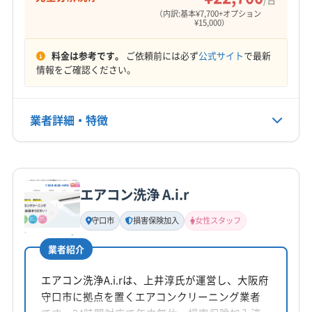
(大阪府) 大阪市鶴見区
(大阪府) 大阪市天王寺区
（内訳:基本¥7,700+オプション
(大阪府) 大阪市都島区
(大阪府) 大阪市東住吉区
¥15,000）
(大阪府) 大阪市東成区
(大阪府) 大阪市東淀川区
料金は参考です。
ご依頼前には必ず
公式サイト
で最新
(大阪府) 大阪市福島区
(大阪府) 大阪市平野区
情報をご確認ください。
(大阪府) 大阪市北区
(大阪府) 大阪市淀川区
(大阪府) 大阪市浪速区
(大阪府) 大東市
(大阪府) 池田市
業者詳細・特徴
(大阪府) 東大阪市
(大阪府) 豊中市
(大阪府) 枚方市
(大阪府) 門真市
(奈良県) 大和郡山市
(奈良県) 大和高田市
詳細な料金表
業者情報
特徴
(奈良県) 奈良市
(滋賀県) 守山市
(滋賀県) 草津市
(滋賀県) 大津市
エアコン洗浄 A.i.r
基本情報
代表者名
守口市
損害保険加入
女性スタッフ
宇崎信也
業者紹介
所在地
奈良県北葛城郡河合町広瀬台2-6-7
エアコン洗浄A.i.rは、上井淳氏が運営し、大阪府
守口市に拠点を置くエアコンクリーニング業者
対応地域