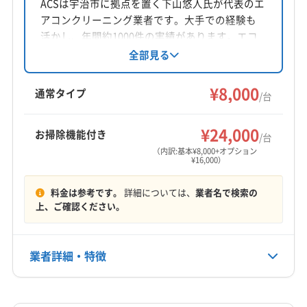
京都府宇治市
ACSは宇治市に拠点を置く下山悠人氏が代表のエ
(大阪府) 大阪市福島区
(大阪府) 大阪市平野区
アコンクリーニング業者です。大手での経験も
対応地域
(大阪府) 大阪市北区
(大阪府) 大阪市淀川区
活かし、年間約1000件の実績があります。エコ
宇治市
京都市右京区
京都市下京区
京都市左京区
洗剤使用や損害保険加入で安心。防カビ・抗菌
全部見る
(大阪府) 大阪市浪速区
(大阪府) 池田市
(大阪府) 豊中市
コーティングにも対応し、丁寧な作業とアフタ
京都市山科区
京都市上京区
京都市西京区
(大阪府) 枚方市
(滋賀県) 栗東市
(滋賀県) 守山市
ーフォローが魅力です。
¥8,000
京都市中京区
京都市東山区
京都市南区
京都市伏見区
通常タイプ
(滋賀県) 草津市
(滋賀県) 大津市
/台
京都市北区
向日市
城陽市
長岡京市
八幡市
もっと見る
久世郡久御山町
(滋賀県) 大津市
¥24,000
お掃除機能付き
/台
営業時間
（内訳:基本¥8,000+オプション
¥16,000）
8:00〜20:00
料金は参考です。
詳細については、
業者名で検索の
定休日
上、ご確認ください。
年中無休
電話番号
業者詳細・特徴
非公開
詳細な料金表
業者情報
特徴
公式HP