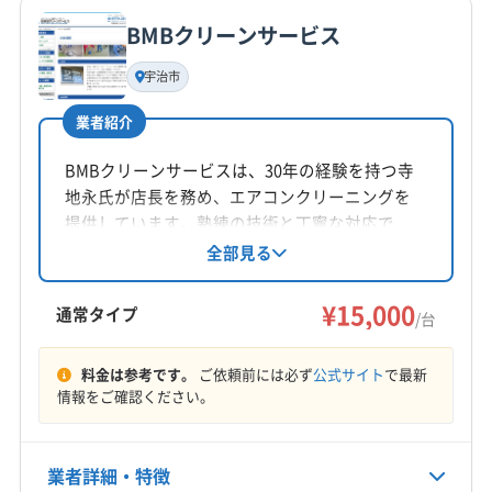
公式サイトなし
BMBクリーンサービス
基本情報
代表者名
宇治市
下山悠人
業者紹介
所在地
京都府宇治市天神台2丁目1-31
BMBクリーンサービスは、30年の経験を持つ寺
地永氏が店長を務め、エアコンクリーニングを
対応地域
提供しています。熟練の技術と丁寧な対応で、
宇治市
京田辺市
京都市右京区
京都市下京区
顧客満足度を重視。宇治市を中心に近畿エリア
全部見る
に対応し、清掃・ゴミ処理など幅広い相談が可
京都市左京区
京都市山科区
京都市上京区
能です。
¥15,000
京都市西京区
京都市中京区
京都市東山区
京都市南区
通常タイプ
/台
京都市伏見区
京都市北区
向日市
城陽市
長岡京市
もっと見る
八幡市
木津川市
乙訓郡大山崎町
相楽郡笠置町
料金は参考です。
ご依頼前には必ず
公式サイト
で最新
情報をご確認ください。
営業時間
相楽郡精華町
相楽郡南山城村
相楽郡和束町
9:00〜19:00
(兵庫県) 伊丹市
(兵庫県) 西宮市
(兵庫県) 川西市
(兵庫県) 尼崎市
(兵庫県) 宝塚市
(大阪府) 茨木市
業者詳細・特徴
定休日