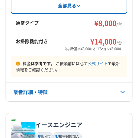
(奈良県) 磯城郡川西町
(奈良県) 磯城郡田原本町
宇治市
京田辺市
京都市南区
京都市伏見区
向日市
保険にも加入済み。基本料金8000円からで、お
全部見る
(奈良県) 宇陀郡御杖村
(奈良県) 宇陀郡曽爾村
掃除機能付きエアコンや室外機洗浄などのオプ
城陽市
長岡京市
八幡市
木津川市
相楽郡笠置町
ションも充実。8時〜18時まで、不定休で営業し
(奈良県) 宇陀市
(奈良県) 橿原市
(奈良県) 葛城市
¥8,000
相楽郡精華町
相楽郡南山城村
相楽郡和束町
通常タイプ
/台
ています。土日祝日も対応可能で、防カビ・抗
(奈良県) 五條市
(奈良県) 御所市
(奈良県) 香芝市
(兵庫県) 芦屋市
(兵庫県) 伊丹市
(兵庫県) 西宮市
もっと見る
菌コーティングも人気です。
(奈良県) 桜井市
(奈良県) 生駒郡安堵町
(兵庫県) 川西市
(兵庫県) 尼崎市
(兵庫県) 宝塚市
¥14,000
お掃除機能付き
/台
(奈良県) 生駒郡三郷町
(奈良県) 生駒郡斑鳩町
営業時間
(和歌山県) 橋本市
(大阪府) 茨木市
(大阪府) 羽曳野市
（内訳:基本¥8,000+オプション¥6,000）
(奈良県) 生駒郡平群町
(奈良県) 生駒市
8:00〜20:00
(大阪府) 河内長野市
(大阪府) 貝塚市
(大阪府) 岸和田市
(奈良県) 大和郡山市
(奈良県) 大和高田市
(奈良県) 天理市
料金は参考です。
ご依頼前には必ず
公式サイト
で最新
(大阪府) 交野市
(大阪府) 高槻市
(大阪府) 堺市堺区
定休日
情報をご確認ください。
(奈良県) 奈良市
(奈良県) 北葛城郡王寺町
(大阪府) 堺市西区
(大阪府) 堺市中区
(大阪府) 堺市東区
年中無休
(奈良県) 北葛城郡河合町
(奈良県) 北葛城郡広陵町
(大阪府) 堺市南区
(大阪府) 堺市美原区
(大阪府) 堺市北区
(奈良県) 北葛城郡上牧町
(大阪府) 四條畷市
(大阪府) 守口市
(大阪府) 松原市
業者詳細・特徴
電話番号
090-6055-2291
(大阪府) 寝屋川市
(大阪府) 吹田市
(大阪府) 摂津市
(大阪府) 泉大津市
(大阪府) 大阪市阿倍野区
詳細な料金表
業者情報
特徴
公式HP
(大阪府) 大阪市旭区
(大阪府) 大阪市港区
公式サイトを見る
イースエンジニア
(大阪府) 大阪市此花区
(大阪府) 大阪市住吉区
基本情報
代表者名
(大阪府) 大阪市住之江区
(大阪府) 大阪市城東区
亀岡市
損害保険加入