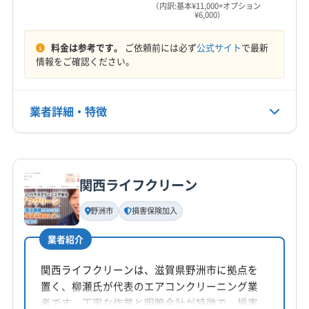
営業時間
久世郡久御山町
(大阪府) 茨木市
(大阪府) 高槻市
(大阪府) 大阪市住之江区
(大阪府) 大阪市城東区
（内訳:基本¥11,000+オプション
¥6,000）
(奈良県) 香芝市
(奈良県) 高市郡高取町
9:00〜18:00
(大阪府) 三島郡島本町
(大阪府) 摂津市
(大阪府) 大阪市生野区
(大阪府) 大阪市西区
(奈良県) 高市郡明日香村
(奈良県) 桜井市
(大阪府) 豊能郡能勢町
(大阪府) 豊能郡豊能町
(大阪府) 大阪市西成区
(大阪府) 大阪市西淀川区
料金は参考です。
ご依頼前には必ず
公式サイト
で最新
定休日
(奈良県) 山辺郡山添村
(奈良県) 生駒郡安堵町
(大阪府) 箕面市
情報をご確認ください。
(大阪府) 大阪市大正区
(大阪府) 大阪市中央区
不定休
(奈良県) 生駒郡三郷町
(奈良県) 生駒郡斑鳩町
(大阪府) 大阪市鶴見区
(大阪府) 大阪市天王寺区
(奈良県) 生駒郡平群町
(奈良県) 生駒市
(大阪府) 大阪市都島区
(大阪府) 大阪市東住吉区
電話番号
業者詳細・特徴
(奈良県) 大和郡山市
(奈良県) 大和高田市
(奈良県) 天理市
非公開
(大阪府) 大阪市東成区
(大阪府) 大阪市東淀川区
(奈良県) 奈良市
(奈良県) 北葛城郡王寺町
(大阪府) 大阪市福島区
(大阪府) 大阪市平野区
詳細な料金表
業者情報
特徴
公式HP
(奈良県) 北葛城郡河合町
(奈良県) 北葛城郡広陵町
(大阪府) 大阪市北区
(大阪府) 大阪市淀川区
公式サイトを見る
(奈良県) 北葛城郡上牧町
(大阪府) 大阪市浪速区
(大阪府) 大東市
(大阪府) 池田市
関西ライフクリーン
基本情報
(大阪府) 東大阪市
(大阪府) 藤井寺市
代表者名
野洲市
損害保険加入
串岡晃一
(大阪府) 南河内郡河南町
(大阪府) 南河内郡千早赤阪村
(大阪府) 南河内郡太子町
(大阪府) 柏原市
(大阪府) 八尾市
業者紹介
所在地
(大阪府) 富田林市
(大阪府) 豊中市
(大阪府) 豊能郡能勢町
大阪府吹田市広芝町4-34号
関西ライフクリーンは、滋賀県野洲市に拠点を
(大阪府) 豊能郡豊能町
(大阪府) 枚方市
(大阪府) 箕面市
置く、柳瀬氏が代表のエアコンクリーニング業
(大阪府) 門真市
(大阪府) 和泉市
(奈良県) 磯城郡三宅町
対応地域
者です。丁寧な作業と明瞭会計が特徴で、損害