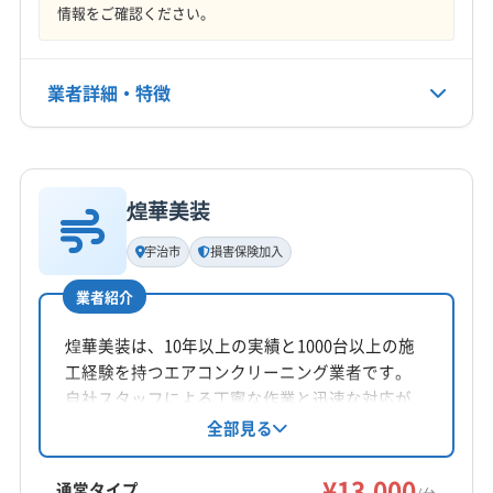
17:00
情報をご確認ください。
(大阪府) 高槻市
(大阪府) 枚方市
(滋賀県) 草津市
(滋賀県) 大津市
定休日
不明
業者詳細・特徴
電話番号
詳細な料金表
業者情報
特徴
090-3945-4670
煌華美装
基本情報
公式HP
代表者名
公式サイトを見る
宇治市
損害保険加入
半田壮平
業者紹介
所在地
京都府宇治市
煌華美装は、10年以上の実績と1000台以上の施
工経験を持つエアコンクリーニング業者です。
対応地域
自社スタッフによる丁寧な作業と迅速な対応が
宇治市
亀岡市
京田辺市
京都市右京区
特徴。営業時間外の相談も可能で、損害保険に
全部見る
加入済みです。伊地知鈴也氏が店長を務め、京
京都市下京区
京都市左京区
京都市山科区
都府宇治市を中心に、近畿エリアに対応してい
¥13,000
京都市上京区
京都市西京区
京都市中京区
通常タイプ