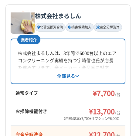
10:00〜23:00
相楽郡精華町
相楽郡南山城村
相楽郡和束町
綴喜郡井手町
綴喜郡宇治田原町
(三重県) 伊賀市
株式会社まるしん
定休日
(兵庫県) 神戸市須磨区
(兵庫県) 神戸市垂水区
木
(兵庫県) 神戸市西区
(兵庫県) 神戸市中央区
北葛城郡河合町
損害保険加入
完全分解洗浄
(兵庫県) 神戸市長田区
(兵庫県) 神戸市東灘区
電話番号
業者紹介
0774-22-0500
(兵庫県) 神戸市灘区
(兵庫県) 神戸市兵庫区
(兵庫県) 神戸市北区
(兵庫県) 尼崎市
(大阪府) 茨木市
株式会社まるしんは、3年間で6000台以上のエア
公式HP
コンクリーニング実績を持つ宇崎信也氏が店長
(大阪府) 交野市
(大阪府) 高槻市
(大阪府) 三島郡島本町
公式サイトを見る
を務めています。全メーカー・全型番に対応
(大阪府) 四條畷市
(大阪府) 守口市
(大阪府) 寝屋川市
し、接客への配慮と迅速なレスポンスが強み。
全部見る
(大阪府) 吹田市
(大阪府) 摂津市
(大阪府) 大阪市阿倍野区
損害保険加入済みです。奈良県北葛城郡河合町
(大阪府) 大阪市旭区
(大阪府) 大阪市港区
を中心に近畿エリアに対応し、年中無休で8:00〜
¥7,700
通常タイプ
/台
(大阪府) 大阪市此花区
(大阪府) 大阪市住吉区
21:00まで営業。完全分解クリーニングや防カビ
(大阪府) 大阪市住之江区
(大阪府) 大阪市城東区
抗菌コーティングも提供しています。
¥13,700
お掃除機能付き
(大阪府) 大阪市生野区
(大阪府) 大阪市西区
/台
（内訳:基本¥7,700+オプション¥6,000）
(大阪府) 大阪市西成区
(大阪府) 大阪市西淀川区
(大阪府) 大阪市大正区
(大阪府) 大阪市中央区
¥22,700
完全分解洗浄
/台