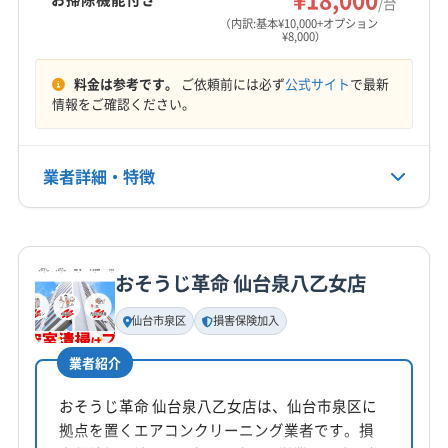
/台
営業時間
刈田郡七ヶ宿町
刈田郡蔵王町
宮城郡七ヶ浜町
（内訳:基本¥10,000+オプション
¥8,000）
9:00〜19:00
宮城郡松島町
宮城郡利府町
黒川郡大郷町
黒川郡大衡村
黒川郡大和町
柴田郡柴田町
料金は参考です。
ご依頼前には必ず
公式サイト
で最新
定休日
柴田郡川崎町
柴田郡村田町
柴田郡大河原町
情報をご確認ください。
不定休
亘理郡山元町
亘理郡亘理町
電話番号
業者詳細・特徴
022-702-8801
詳細な料金表
業者情報
特徴
公式HP
公式サイトを見る
おそうじ革命 仙台泉八乙女店
基本情報
代表者名
仙台市泉区
損害保険加入
木下奈々
業者紹介
所在地
宮城県石巻市
おそうじ革命 仙台泉八乙女店は、仙台市泉区に
拠点を置くエアコンクリーニング業者です。損