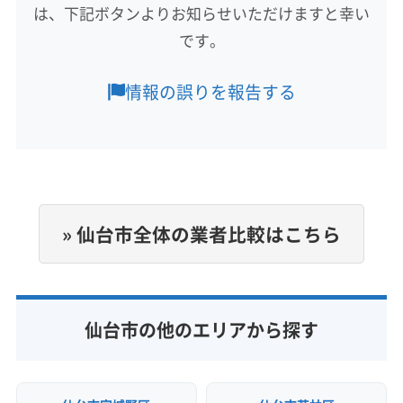
宮城郡松島町
宮城郡利府町
亘理郡山元町
は、下記ボタンよりお知らせいただけますと幸い
もっと見る
亘理郡亘理町
(山形県) 寒河江市
(山形県) 山形市
です。
営業時間
(山形県) 天童市
(山形県) 東根市
10:00〜18:00
情報の誤りを報告する
定休日
年中無休
電話番号
0120-479-517
» 仙台市全体の業者比較はこちら
公式HP
公式サイトを見る
仙台市の他のエリアから探す