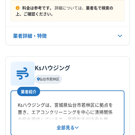
宮城郡利府町
黒川郡大郷町
黒川郡大衡村
料金は参考です。
詳細については、
業者名で検索の
定休日
黒川郡大和町
柴田郡柴田町
柴田郡川崎町
上、ご確認ください。
なし
柴田郡村田町
柴田郡大河原町
本吉郡南三陸町
亘理郡山元町
亘理郡亘理町
(岩手県) 一関市
電話番号
業者詳細・特徴
非公開
詳細な料金表
業者情報
特徴
公式HP
公式サイトなし
Ksハウジング
基本情報
代表者名
仙台市若林区
非公開
業者紹介
所在地
宮城県仙台市若林区
Ksハウジングは、宮城県仙台市若林区に拠点を
置き、エアコンクリーニングを中心に清掃関係
対応地域
全般を提供しています。草野彰氏が店長を務
仙台市若林区
仙台市宮城野区
仙台市青葉区
め、エアコンのカビ臭除去や、抗菌コートな
全部見る
ど、様々なニーズに対応。土日祝日も対応可能
仙台市泉区
仙台市太白区
塩竈市
角田市
岩沼市