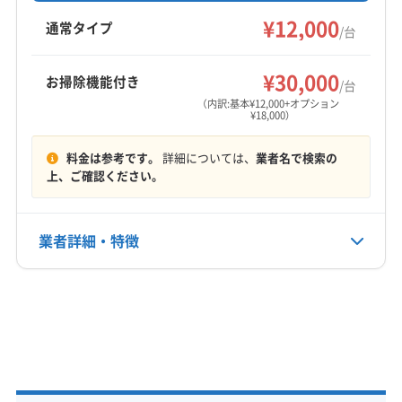
で、丁寧な作業が魅力です。
¥12,000
多賀城市
富谷市
名取市
宮城郡利府町
通常タイプ
/台
柴田郡柴田町
柴田郡村田町
柴田郡大河原町
もっと見る
亘理郡山元町
亘理郡亘理町
¥30,000
お掃除機能付き
/台
営業時間
（内訳:基本¥12,000+オプション
¥18,000）
10:00〜18:00
料金は参考です。
詳細については、
業者名で検索の
定休日
上、ご確認ください。
土・日・祝・年末年始
電話番号
業者詳細・特徴
非公開
詳細な料金表
業者情報
特徴
公式HP
公式サイトなし
基本情報
代表者名
草野彰