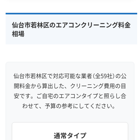
専門性・技術力 (9)
完全分解洗浄
部分クリーニング
実績10年以上
仙台市若林区のエアコンクリーニング料金
資格保有スタッフ
家庭用エアコン
業務用エアコン
相場
壁掛け型
天井カセット型
お掃除機能付き
信頼性・安心感 (8)
保証付き
アフターフォロー
女性スタッフ在籍
エコ洗剤使用
アレルギー対策
ハウスダスト除去
仙台市若林区で対応可能な業者（全59社）の公
地域密着型
フランチャイズ
開料金から算出した、クリーニング費用の目
利便性・サービス (12)
安です。ご自宅のエアコンタイプと照らし合
わせて、予算の参考にしてください。
定額料金
複数台割引
初回割引
定期メンテナンス
当日予約可能
即日対応可能
24時間対応
土日祝日対応
年末年始対応
防カビ・抗菌
消臭処理
防汚コーティング
通常タイプ