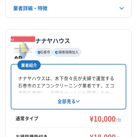
業者詳細・特徴
電話番号
0120-552-897
詳細な料金表
業者情報
特徴
公式HP
公式サイトを見る
ナナヤハウス
基本情報
代表者名
石巻市
損害保険加入
米山幸利
業者紹介
所在地
宮城県仙台市宮城野区鶴ケ谷4-5-11
ナナヤハウスは、木下奈々氏が夫婦で運営する
石巻市のエアコンクリーニング業者です。エコ
対応地域
洗剤を使用し、子供やペットにも配慮したサー
仙台市若林区
仙台市宮城野区
仙台市青葉区
ビスを提供。損害保険加入済みです。夫婦なら
全部見る
ではの連携と丁寧な作業が特徴です。
仙台市泉区
仙台市太白区
塩竈市
角田市
岩沼市
¥10,000
栗原市
石巻市
多賀城市
大崎市
登米市
東松島市
通常タイプ
/台
白石市
富谷市
名取市
伊具郡丸森町
遠田郡美里町
もっと見る
遠田郡涌谷町
加美郡加美町
加美郡色麻町
¥18,000
お掃除機能付き