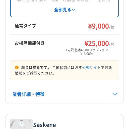
対応地域
害保険加入済み。9時～21時まで営業し、土日祝
仙台市若林区
仙台市宮城野区
仙台市青葉区
日も対応。対応エリアは仙台市を中心に宮城県
全部見る
内です。防カビ・抗菌コーティングも提供して
仙台市泉区
仙台市太白区
塩竈市
気仙沼市
栗原市
います。
¥9,000
石巻市
多賀城市
大崎市
登米市
東松島市
富谷市
通常タイプ
/台
名取市
遠田郡美里町
遠田郡涌谷町
牡鹿郡女川町
もっと見る
宮城郡七ヶ浜町
宮城郡松島町
宮城郡利府町
¥25,000
お掃除機能付き
/台
営業時間
黒川郡大郷町
黒川郡大衡村
黒川郡大和町
（内訳:基本¥9,000+オプション
¥16,000）
10:00〜17:00
本吉郡南三陸町
(岩手県) 一関市
料金は参考です。
ご依頼前には必ず
公式サイト
で最新
定休日
情報をご確認ください。
日・祝
電話番号
業者詳細・特徴
070-2304-4028
詳細な料金表
業者情報
特徴
公式HP
公式サイトを見る
Saskene
基本情報