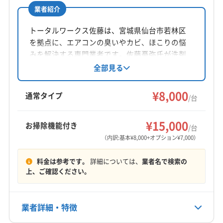
業者紹介
トータルワークス佐藤は、宮城県仙台市若林区
を拠点に、エアコンの臭いやカビ、ほこりの悩
みを解決する専門業者です。佐藤憂弥氏が洗剤
と高圧洗浄機を使用し、安全かつ迅速な作業を
全部見る
提供。宮城県内全域に対応し、防カビ・抗菌コ
ーティングなどのオプションも充実していま
¥8,000
通常タイプ
/台
す。
¥15,000
お掃除機能付き
/台
（内訳:基本¥8,000+オプション¥7,000）
料金は参考です。
詳細については、
業者名で検索の
上、ご確認ください。
業者詳細・特徴