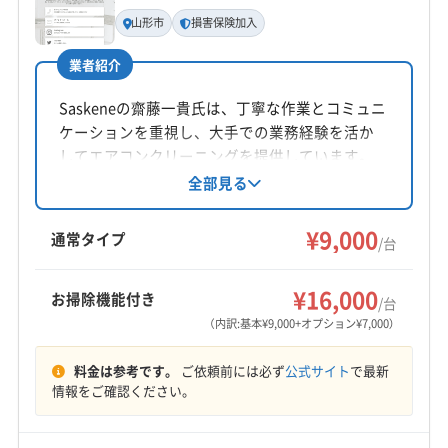
代表者名
山形市
損害保険加入
市原一秀
業者紹介
所在地
宮城県仙台市泉区八乙女中央4-1-12
Saskeneの齋藤一貴氏は、丁寧な作業とコミュニ
ケーションを重視し、大手での業務経験を活か
対応地域
してエアコンクリーニングを提供しています。
仙台市若林区
仙台市宮城野区
仙台市青葉区
複数台割引や損害保険加入といったサービスが
全部見る
特徴です。山形市を中心に宮城県、福島県の一
仙台市泉区
仙台市太白区
塩竈市
多賀城市
名取市
部エリアにも対応しています。
¥9,000
宮城郡利府町
通常タイプ
/台
もっと見る
¥16,000
お掃除機能付き
/台
営業時間
（内訳:基本¥9,000+オプション¥7,000）
9:00〜21:00
料金は参考です。
ご依頼前には必ず
公式サイト
で最新
定休日
情報をご確認ください。
不定休