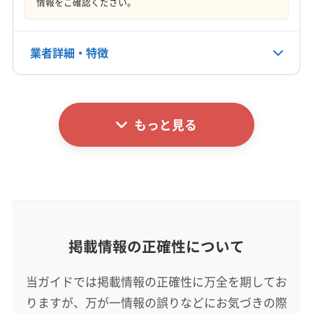
情報をご確認ください。
営業時間
(山形県) 上山市
(山形県) 新庄市
(山形県) 西村山郡河北町
8:00〜18:00
(山形県) 西村山郡西川町
(山形県) 西村山郡大江町
(山形県) 西村山郡朝日町
(山形県) 西置賜郡小国町
業者詳細・特徴
定休日
(山形県) 西置賜郡白鷹町
(山形県) 西置賜郡飯豊町
不定休
(山形県) 村山市
(山形県) 長井市
(山形県) 天童市
詳細な料金表
業者情報
特徴
(山形県) 東根市
(山形県) 東村山郡山辺町
電話番号
070-1142-4669
もっと見る
(山形県) 東村山郡中山町
(山形県) 東置賜郡高畠町
基本情報
(山形県) 東置賜郡川西町
(山形県) 南陽市
代表者名
公式HP
高橋
(山形県) 尾花沢市
(山形県) 米沢市
公式サイトを見る
(山形県) 北村山郡大石田町
(福島県) 伊達郡桑折町
所在地
(福島県) 伊達郡国見町
(福島県) 伊達市
(福島県) 喜多方市
宮城県仙台市青葉区高野原4丁目7-5
(福島県) 福島市
(福島県) 耶麻郡北塩原村
掲載情報の正確性について
対応地域
仙台市若林区
仙台市宮城野区
仙台市青葉区
当ガイドでは掲載情報の正確性に万全を期してお
仙台市泉区
仙台市太白区
塩竈市
岩沼市
多賀城市
りますが、万が一情報の誤りなどにお気づきの際
大崎市
東松島市
富谷市
名取市
宮城郡七ヶ浜町