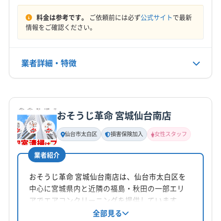
東松島市
白石市
富谷市
名取市
伊具郡丸森町
もっと見る
ています。
遠田郡美里町
遠田郡涌谷町
牡鹿郡女川町
料金は参考です。
ご依頼前には必ず
公式サイト
で最新
情報をご確認ください。
営業時間
加美郡加美町
加美郡色麻町
刈田郡七ヶ宿町
9:00〜22:00
刈田郡蔵王町
宮城郡七ヶ浜町
宮城郡松島町
宮城郡利府町
黒川郡大郷町
黒川郡大衡村
業者詳細・特徴
定休日
黒川郡大和町
柴田郡柴田町
柴田郡川崎町
年中無休
柴田郡村田町
柴田郡大河原町
本吉郡南三陸町
詳細な料金表
業者情報
特徴
亘理郡山元町
亘理郡亘理町
電話番号
非公開
おそうじ革命 宮城仙台南店
基本情報
代表者名
仙台市太白区
損害保険加入
女性スタッフ
公式HP
佐藤大輔
公式サイトを見る
業者紹介
所在地
宮城県宮城郡利府町
おそうじ革命 宮城仙台南店は、仙台市太白区を
中心に宮城県内と近隣の福島・秋田の一部エリ
対応地域
アでエアコンクリーニングを提供しています。
仙台市若林区
仙台市宮城野区
仙台市泉区
作業療法士の資格を持つ店長が在籍し、丁寧な
全部見る