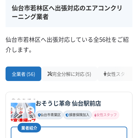
仙台市若林区へ出張対応のエアコンクリ
所在地
宮城県仙台市若林区南小泉4-4-16 アルファコ-トA棟
ーニング業者
205
対応地域
仙台市若林区へ出張対応している全56社をご紹
仙台市若林区
仙台市宮城野区
仙台市青葉区
介します。
仙台市泉区
仙台市太白区
塩竈市
角田市
岩沼市
気仙沼市
栗原市
石巻市
多賀城市
大崎市
登米市
東松島市
白石市
富谷市
名取市
伊具郡丸森町
もっと見る
全業者 (56)
完全分解に対応 (5)
女性スタッフ在籍
遠田郡美里町
遠田郡涌谷町
牡鹿郡女川町
営業時間
加美郡加美町
加美郡色麻町
刈田郡七ヶ宿町
9:00〜17:00
刈田郡蔵王町
宮城郡七ヶ浜町
宮城郡松島町
おそうじ革命 仙台駅前店
宮城郡利府町
黒川郡大郷町
黒川郡大衡村
定休日
黒川郡大和町
柴田郡柴田町
柴田郡川崎町
仙台市青葉区
損害保険加入
女性スタッフ
なし
柴田郡村田町
柴田郡大河原町
本吉郡南三陸町
業者紹介
亘理郡山元町
亘理郡亘理町
電話番号