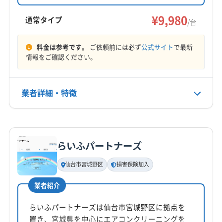
作業と心身の相談にも対応。損害保険加入済み
仙台市太白区
角田市
岩沼市
石巻市
多賀城市
で、女性スタッフ同行も可能です。
¥9,980
大崎市
登米市
東松島市
富谷市
名取市
通常タイプ
/台
伊具郡丸森町
遠田郡美里町
遠田郡涌谷町
もっと見る
加美郡加美町
加美郡色麻町
宮城郡七ヶ浜町
料金は参考です。
ご依頼前には必ず
公式サイト
で最新
情報をご確認ください。
営業時間
宮城郡利府町
黒川郡大郷町
黒川郡大衡村
10:00〜18:00
黒川郡大和町
柴田郡柴田町
柴田郡村田町
柴田郡大河原町
本吉郡南三陸町
亘理郡山元町
業者詳細・特徴
定休日
亘理郡亘理町
なし
詳細な料金表
業者情報
特徴
電話番号
050-1807-8386
らいふパートナーズ
基本情報
代表者名
仙台市宮城野区
損害保険加入
公式HP
髙野恭平
公式サイトを見る
業者紹介
所在地
宮城県仙台市太白区
らいふパートナーズは仙台市宮城野区に拠点を
置き、宮城県を中心にエアコンクリーニングを