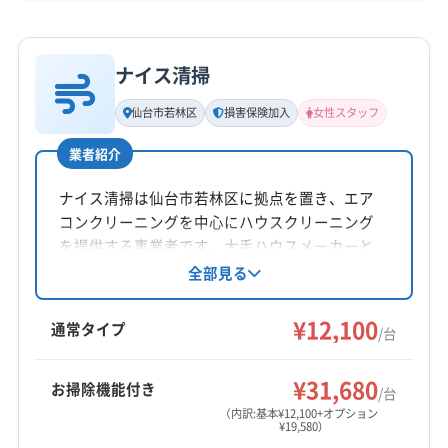
詳細な料金表
業者情報
特徴
ナイス清掃
基本情報
代表者名
仙台市若林区
損害保険加入
女性スタッフ
佐藤憂弥
業者紹介
所在地
宮城県仙台市若林区
ナイス清掃は仙台市若林区に拠点を置き、エア
コンクリーニングを中心にハウスクリーニング
対応地域
を提供する事業者です。大手ハウスメーカーと
仙台市若林区
仙台市宮城野区
仙台市青葉区
の提携実績があり、家庭用から業務用まで幅広
全部見る
く対応。丁寧な作業と損害保険加入で安心のサ
仙台市泉区
仙台市太白区
塩竈市
角田市
岩沼市
ービスを提供します。複数台割引やオプション
¥12,100
気仙沼市
栗原市
石巻市
多賀城市
大崎市
登米市
通常タイプ
/台
にも対応しています。
東松島市
白石市
富谷市
名取市
伊具郡丸森町
もっと見る
遠田郡美里町
遠田郡涌谷町
牡鹿郡女川町
¥31,680
お掃除機能付き
/台
営業時間
加美郡加美町
加美郡色麻町
刈田郡七ヶ宿町
（内訳:基本¥12,100+オプション
¥19,580）
6:00〜23:00
刈田郡蔵王町
宮城郡七ヶ浜町
宮城郡松島町