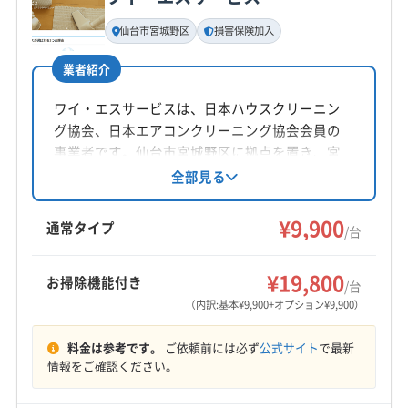
基本情報
(福島県) 二本松市
(福島県) 福島市
(福島県) 本宮市
代表者名
仙台市宮城野区
損害保険加入
(秋田県) 鹿角市
(秋田県) 秋田市
(秋田県) 湯沢市
佐藤大輔
業者紹介
所在地
宮城県仙台市宮城野区小田原2-2-46 高橋ビル1F
ワイ・エスサービスは、日本ハウスクリーニン
グ協会、日本エアコンクリーニング協会会員の
対応地域
事業者です。仙台市宮城野区に拠点を置き、宮
仙台市若林区
仙台市宮城野区
仙台市青葉区
城県を中心にエアコンクリーニングを提供。損
全部見る
害保険加入済みで非喫煙者が訪問します。基本
仙台市泉区
仙台市太白区
塩竈市
岩沼市
石巻市
料金9,900円〜で、消臭抗菌コートや室外機洗浄
¥9,900
多賀城市
大崎市
東松島市
富谷市
名取市
通常タイプ
/台
などのオプションも用意。土日祝日も対応し、
加美郡色麻町
刈田郡蔵王町
宮城郡七ヶ浜町
もっと見る
24時間以内のメッセージ返信が可能です。
宮城郡松島町
宮城郡利府町
黒川郡大郷町
¥19,800
お掃除機能付き
/台
営業時間
黒川郡大衡村
黒川郡大和町
柴田郡柴田町
（内訳:基本¥9,900+オプション¥9,900）
8:00〜24:00
柴田郡川崎町
亘理郡山元町
亘理郡亘理町
料金は参考です。
ご依頼前には必ず
公式サイト
で最新
定休日
情報をご確認ください。
年中無休