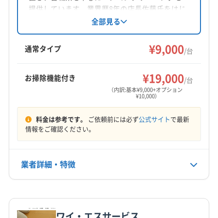
対応地域
提供しています。業界歴8年の店長佐藤氏をはじ
仙台市若林区
仙台市宮城野区
仙台市青葉区
め、6名のスタッフが丁寧な作業を心がけていま
全部見る
す。損害保険加入、カード利用可能で、年中無
仙台市泉区
仙台市太白区
塩竈市
角田市
岩沼市
休で8:00〜24:00まで対応。防カビ抗菌コートな
¥9,000
気仙沼市
栗原市
石巻市
多賀城市
大崎市
登米市
通常タイプ
/台
どのオプションも充実しています。利用者との
東松島市
白石市
富谷市
名取市
伊具郡丸森町
もっと見る
関係作りを大切にし、エアコン清掃以外の困り
遠田郡美里町
遠田郡涌谷町
牡鹿郡女川町
¥19,000
お掃除機能付き
ごとにも対応している点が特徴です。
/台
営業時間
加美郡加美町
加美郡色麻町
刈田郡七ヶ宿町
（内訳:基本¥9,000+オプション
¥10,000）
不明
刈田郡蔵王町
宮城郡七ヶ浜町
宮城郡松島町
宮城郡利府町
黒川郡大郷町
黒川郡大衡村
料金は参考です。
ご依頼前には必ず
公式サイト
で最新
定休日
黒川郡大和町
柴田郡柴田町
柴田郡川崎町
情報をご確認ください。
木
柴田郡村田町
柴田郡大河原町
本吉郡南三陸町
亘理郡山元町
亘理郡亘理町
(福島県) 伊達市
電話番号
業者詳細・特徴
0120-792-547
(福島県) 喜多方市
(福島県) 郡山市
(福島県) 須賀川市
(福島県) 相馬郡新地町
(福島県) 相馬郡飯舘村
詳細な料金表
業者情報
特徴
公式HP
(福島県) 相馬市
(福島県) 田村郡三春町
公式サイトを見る
(福島県) 田村郡小野町
(福島県) 田村市
(福島県) 南相馬市
ワイ・エスサービス