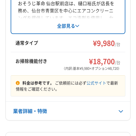
非公開
おそうじ革命 仙台駅前店は、樋口裕氏が店長を
務め、仙台市青葉区を中心にエアコンクリーニ
公式HP
ングを提供しています。エコ洗剤を使用し、女
公式サイトなし
性スタッフ同行も可能。損害保険加入済みでア
全部見る
フターフォローも充実しています。年中無休で
8:00〜21:00まで対応し、土日祝日も依頼可能で
¥9,980
通常タイプ
/台
す。
¥18,700
お掃除機能付き
/台
（内訳:基本¥9,980+オプション¥8,720）
料金は参考です。
ご依頼前には必ず
公式サイト
で最新
情報をご確認ください。
業者詳細・特徴
詳細な料金表
業者情報
特徴