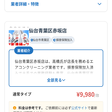
業者詳細・特徴
電話番号
0120-530-478
詳細な料金表
業者情報
特徴
公式HP
公式サイトを見る
仙台青葉区赤坂店
基本情報
代表者名
仙台市青葉区
損害保険加入
齋藤一貴
業者紹介
所在地
山形県山形市小白川町3丁目13-32 パ-プル3 101号室
仙台青葉区赤坂店は、高橋氏が店長を務めるエ
アコンクリーニング業者です。損害保険加入済
対応地域
みで大手での業務経験も豊富。仙台市青葉区高
仙台市若林区
仙台市宮城野区
仙台市青葉区
野原を拠点に、宮城県や山形県の一部エリアに
全部見る
対応しています。基本料金9,980円からで、土日
仙台市泉区
仙台市太白区
角田市
岩沼市
白石市
祝日も対応可能、安心の保証付きです。
¥9,980
富谷市
名取市
刈田郡七ヶ宿町
刈田郡蔵王町
通常タイプ
/台
柴田郡柴田町
柴田郡川崎町
柴田郡村田町
もっと見る
柴田郡大河原町
(山形県) 寒河江市
(山形県) 山形市
料金は参考です。
ご依頼前には必ず
公式サイト
で最新