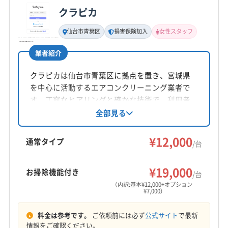
クラピカ
基本情報
代表者名
仙台市青葉区
損害保険加入
女性スタッフ
樋口裕
業者紹介
所在地
宮城県仙台市青葉区本町1-5-28 カ-ニ-プレイス仙台駅
クラピカは仙台市青葉区に拠点を置き、宮城県
前通603号
を中心に活動するエアコンクリーニング業者で
す。丁寧なヒアリングと確かな技術で、利用者
対応地域
の生活環境を快適にすることを目指していま
全部見る
仙台市若林区
仙台市宮城野区
仙台市青葉区
す。2台目以降の割引や抗菌コート、女性スタッ
フ同行可能など、サービスも充実しています。
仙台市泉区
仙台市太白区
塩竈市
岩沼市
多賀城市
¥12,000
通常タイプ
/台
富谷市
名取市
宮城郡七ヶ浜町
宮城郡松島町
宮城郡利府町
もっと見る
¥19,000
お掃除機能付き
/台
（内訳:基本¥12,000+オプション
¥7,000）
営業時間
8:00〜21:00
料金は参考です。
ご依頼前には必ず
公式サイト
で最新
情報をご確認ください。