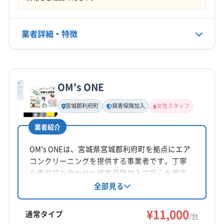
定休日
年中無休
業者詳細・特徴
電話番号
0120-549-526
詳細な料金表
業者情報
特徴
公式HP
OM's ONE
公式サイトを見る
基本情報
代表者名
宮城郡利府町
損害保険加入
女性スタッフ
海山晃
業者紹介
所在地
宮城県仙台市青葉区
OM's ONEは、宮城県宮城郡利府町を拠点にエア
コンクリーニングを提供する事業者です。丁寧
対応地域
な事前打ち合わせと損害保険加入で安心を提供
仙台市若林区
仙台市宮城野区
仙台市青葉区
し、複数台割引も用意されています。土日祝日
全部見る
も対応可能で、女性スタッフが在籍しているた
仙台市泉区
仙台市太白区
塩竈市
角田市
岩沼市
め、一人暮らしの女性も安心して依頼できる点
¥11,000
気仙沼市
栗原市
石巻市
多賀城市
大崎市
登米市
通常タイプ
/台
が特徴です。年末年始を除き年中無休で営業し