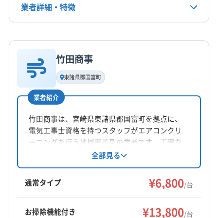
業者詳細・特徴
090-5934-4456
詳細な料金表
業者情報
特徴
公式HP
公式サイトを見る
竹田商事
基本情報
代表者名
東諸県郡国富町
大嶋伸二
業者紹介
所在地
宮崎県宮崎市
竹田商事は、宮崎県東諸県郡国富町を拠点に、
電気工事士資格を持つスタッフがエアコンクリ
対応地域
ーニングを行う地域密着型の業者です。丁寧な
児湯郡木城町
えびの市
宮崎市
小林市
西都市
作業と迅速な対応を心がけ、家庭用から法人ま
全部見る
で幅広く対応。複数台割引やオプションも充実
児湯郡高鍋町
児湯郡新富町
児湯郡西米良村
しており、安心して依頼できます。
¥6,800
児湯郡川南町
児湯郡都農町
東諸県郡綾町
通常タイプ
/台
東諸県郡国富町
もっと見る
¥13,800
お掃除機能付き
/台