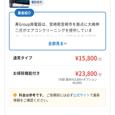
宮崎市
村上正臣
業者紹介
所在地
宮崎県宮崎市
寿Group壽電設は、宮崎県宮崎市を拠点に大嶋伸
二氏がエアコンクリーニングを提供していま
対応地域
す。日本エアコンクリーニング協会会員で認定
児湯郡木城町
えびの市
延岡市
宮崎市
串間市
電気工事従事者の資格も保有。損害賠償保険加
全部見る
入済みです。土日祝日も対応し、防カビ抗菌コ
小林市
西都市
都城市
日向市
日南市
ーティングも提供。丁寧な作業を心がけ、快適
¥15,800
児湯郡高鍋町
児湯郡新富町
児湯郡川南町
通常タイプ
/台
な生活をサポートします。
児湯郡都農町
西諸県郡高原町
東臼杵郡門川町
もっと見る
東諸県郡綾町
東諸県郡国富町
北諸県郡三股町
¥23,800
お掃除機能付き
/台
営業時間
(鹿児島県) 肝属郡肝付町
(鹿児島県) 肝属郡東串良町
（内訳:基本¥15,800+オプション
¥8,000）
9:00〜18:00
(鹿児島県) 志布志市
(鹿児島県) 鹿屋市
(鹿児島県) 曽於市
(鹿児島県) 霧島市
料金は参考です。
ご依頼前には必ず
公式サイト
で最新
定休日
情報をご確認ください。
不定休
電話番号