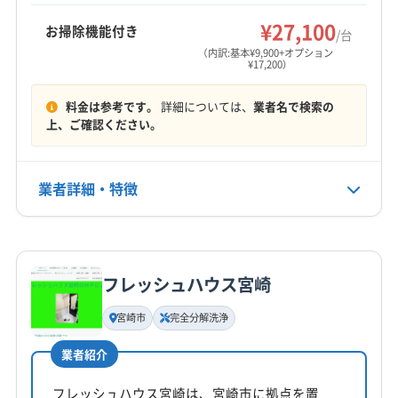
もっと見る
東臼杵郡椎葉村
東臼杵郡美郷町
東臼杵郡門川町
¥27,100
お掃除機能付き
/台
営業時間
東諸県郡綾町
東諸県郡国富町
(大分県) 臼杵市
（内訳:基本¥9,900+オプション
¥17,200）
9:00〜18:00
(大分県) 佐伯市
(大分県) 速見郡日出町
(大分県) 大分市
(大分県) 竹田市
(大分県) 津久見市
(大分県) 別府市
料金は参考です。
詳細については、
業者名で検索の
定休日
(大分県) 豊後大野市
(大分県) 由布市
上、ご確認ください。
不定休
(熊本県) 阿蘇郡高森町
(熊本県) 阿蘇郡産山村
(熊本県) 阿蘇郡小国町
(熊本県) 阿蘇郡西原村
電話番号
業者詳細・特徴
非公開
(熊本県) 阿蘇郡南阿蘇村
(熊本県) 阿蘇郡南小国町
(熊本県) 阿蘇市
(熊本県) 菊池郡菊陽町
詳細な料金表
業者情報
特徴
公式HP
(熊本県) 菊池郡大津町
公式サイトなし
フレッシュハウス宮崎
基本情報
代表者名
宮崎市
完全分解洗浄
山口那輝
業者紹介
所在地
宮崎県西都市
フレッシュハウス宮崎は、宮崎市に拠点を置