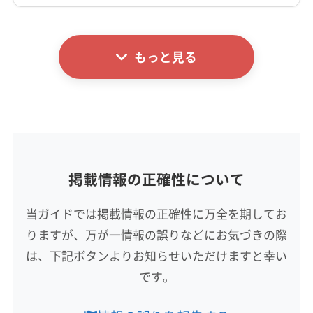
詳細な料金表
業者情報
特徴
もっと見る
基本情報
代表者名
笠井勝司
所在地
宮崎県宮崎市恒久6丁目1-9 MAC城ケ崎コ-ト507
掲載情報の正確性について
対応地域
児湯郡木城町
宮崎市
西都市
都城市
日南市
当ガイドでは掲載情報の正確性に万全を期してお
児湯郡高鍋町
児湯郡新富町
児湯郡川南町
りますが、万が一情報の誤りなどにお気づきの際
東諸県郡綾町
東諸県郡国富町
北諸県郡三股町
は、下記ボタンよりお知らせいただけますと幸い
もっと見る
です。
営業時間
9:00〜18:00