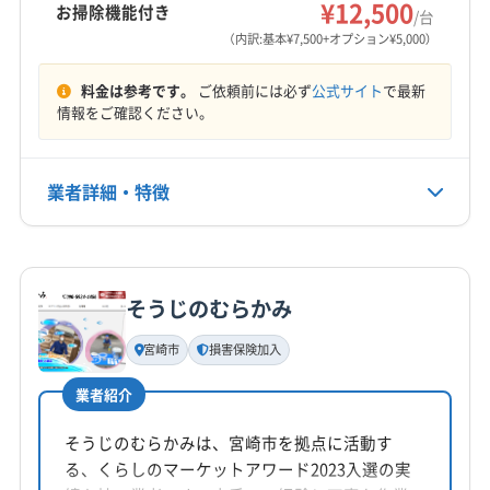
西臼杵郡高千穂町
西臼杵郡日之影町
西諸県郡高原町
¥12,500
お掃除機能付き
/台
営業時間
東臼杵郡諸塚村
東臼杵郡椎葉村
東臼杵郡美郷町
（内訳:基本¥7,500+オプション¥5,000）
6:00〜21:00
東臼杵郡門川町
東諸県郡綾町
東諸県郡国富町
料金は参考です。
ご依頼前には必ず
公式サイト
で最新
北諸県郡三股町
(熊本県) 球磨郡あさぎり町
定休日
情報をご確認ください。
(熊本県) 球磨郡錦町
(熊本県) 球磨郡水上村
なし
(熊本県) 球磨郡相良村
(熊本県) 球磨郡多良木町
(熊本県) 球磨郡湯前町
(熊本県) 人吉市
業者詳細・特徴
電話番号
090-5937-2887
(鹿児島県) 姶良郡湧水町
(鹿児島県) 志布志市
(鹿児島県) 曽於郡大崎町
(鹿児島県) 曽於市
詳細な料金表
業者情報
特徴
公式HP
(鹿児島県) 霧島市
公式サイトを見る
そうじのむらかみ
基本情報
代表者名
宮崎市
損害保険加入
山下秀一郎
業者紹介
所在地
宮崎県宮崎市中津瀬町85 サ-パス中津瀬313
そうじのむらかみは、宮崎市を拠点に活動す
る、くらしのマーケットアワード2023入選の実