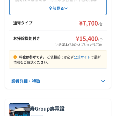
対応地域
績を持つ業者です。大手での経験と丁寧な作業
児湯郡木城町
宮崎市
小林市
西都市
都城市
が強みで、エアコンクリーニングを中心に年間
全部見る
多数の依頼に対応。損害保険加入、医療用洗剤
日向市
日南市
児湯郡高鍋町
児湯郡新富町
の使用、子供やペットへの配慮など、安心でき
¥7,700
児湯郡西米良村
児湯郡川南町
児湯郡都農町
通常タイプ
/台
るサービスを提供しています。
東諸県郡綾町
東諸県郡国富町
もっと見る
¥15,400
お掃除機能付き
/台
営業時間
（内訳:基本¥7,700+オプション¥7,700）
8:00〜17:00
料金は参考です。
ご依頼前には必ず
公式サイト
で最新
定休日
情報をご確認ください。
なし
業者詳細・特徴
電話番号
非公開
詳細な料金表
業者情報
特徴
公式HP
公式サイトを見る
寿Group壽電設
基本情報
代表者名