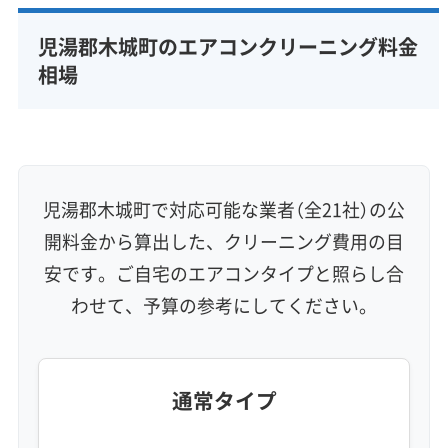
完全分解洗浄
部分クリーニング
実績10年以上
児湯郡木城町のエアコンクリーニング料金
資格保有スタッフ
家庭用エアコン
業務用エアコン
相場
壁掛け型
天井カセット型
お掃除機能付き
信頼性・安心感 (8)
保証付き
アフターフォロー
女性スタッフ在籍
エコ洗剤使用
アレルギー対策
ハウスダスト除去
児湯郡木城町で対応可能な業者（全21社）の公
地域密着型
フランチャイズ
開料金から算出した、クリーニング費用の目
利便性・サービス (12)
安です。ご自宅のエアコンタイプと照らし合
わせて、予算の参考にしてください。
定額料金
複数台割引
初回割引
定期メンテナンス
当日予約可能
即日対応可能
24時間対応
土日祝日対応
年末年始対応
防カビ・抗菌
消臭処理
防汚コーティング
通常タイプ
※項目にカーソルを合わせると詳細な説明が表示されます。