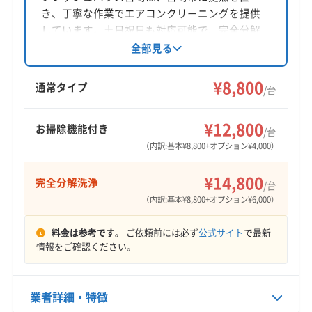
き、丁寧な作業でエアコンクリーニングを提供
対応地域
しています。土日祝日も対応可能で、完全分解
児湯郡木城町
えびの市
延岡市
宮崎市
串間市
洗浄や防カビ・抗菌コーティングなどのオプシ
全部見る
ョンも充実。複数台割引も用意されており、快
小林市
西都市
都城市
日向市
日南市
適な室内空間作りをサポートします。
¥8,800
児湯郡高鍋町
児湯郡新富町
児湯郡西米良村
通常タイプ
/台
児湯郡川南町
児湯郡都農町
西臼杵郡五ヶ瀬町
もっと見る
西臼杵郡高千穂町
西臼杵郡日之影町
西諸県郡高原町
¥12,800
お掃除機能付き
/台
営業時間
東臼杵郡諸塚村
東臼杵郡椎葉村
東臼杵郡美郷町
（内訳:基本¥8,800+オプション¥4,000）
8:00〜18:00
東臼杵郡門川町
東諸県郡綾町
東諸県郡国富町
¥14,800
完全分解洗浄
北諸県郡三股町
(大分県) 宇佐市
(大分県) 臼杵市
/台
定休日
（内訳:基本¥8,800+オプション¥6,000）
(大分県) 杵築市
(大分県) 玖珠郡九重町
年中無休
(大分県) 玖珠郡玖珠町
(大分県) 国東市
(大分県) 佐伯市
料金は参考です。
ご依頼前には必ず
公式サイト
で最新
(大分県) 速見郡日出町
(大分県) 大分市
(大分県) 竹田市
電話番号
情報をご確認ください。
非公開
(大分県) 中津市
(大分県) 津久見市
(大分県) 東国東郡姫島村
(大分県) 日田市
(大分県) 別府市
公式HP
業者詳細・特徴
(大分県) 豊後高田市
(大分県) 豊後大野市
(大分県) 由布市
公式サイトなし