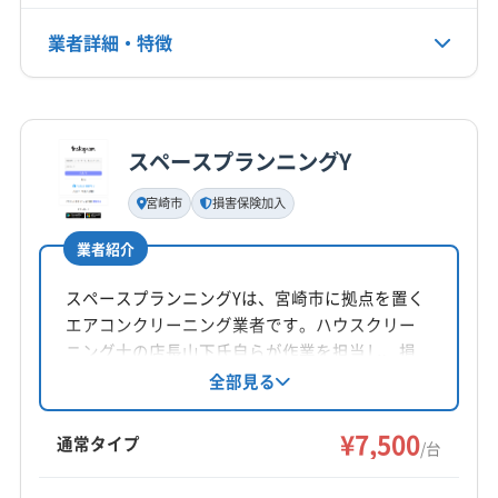
業者詳細・特徴
電話番号
非公開
詳細な料金表
業者情報
特徴
公式HP
公式サイトを見る
スペースプランニングY
基本情報
代表者名
宮崎市
損害保険加入
日 和雄
業者紹介
所在地
宮崎県宮崎市芳士590-2 YsCourt402
スペースプランニングYは、宮崎市に拠点を置く
エアコンクリーニング業者です。ハウスクリー
対応地域
ニング士の店長山下氏自らが作業を担当し、損
児湯郡木城町
えびの市
延岡市
宮崎市
串間市
害保険加入で安心。土日祝日も対応し、防カ
全部見る
ビ・抗菌コーティングも提供しています。6年半
小林市
西都市
都城市
日向市
日南市
の実績と法人対応も行い、丁寧な作業と顧客満
¥7,500
児湯郡高鍋町
児湯郡新富町
児湯郡西米良村
通常タイプ
/台
足を追求しています。
児湯郡川南町
児湯郡都農町
西臼杵郡五ヶ瀬町
もっと見る