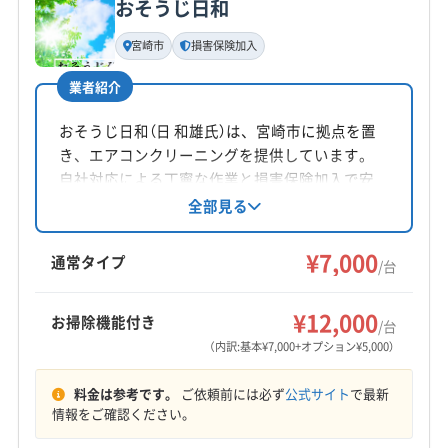
おそうじ日和
基本情報
代表者名
宮崎市
損害保険加入
小野
業者紹介
所在地
宮崎県宮崎市高岡町大字五町211-3 番地
おそうじ日和（日 和雄氏）は、宮崎市に拠点を置
き、エアコンクリーニングを提供しています。
対応地域
自社対応による丁寧な作業と損害保険加入で安
児湯郡木城町
宮崎市
小林市
西都市
都城市
心を提供。基本料金に加え、お掃除機能付きエ
全部見る
アコンや室外機洗浄などのオプションも用意さ
日向市
日南市
児湯郡高鍋町
児湯郡新富町
れています。土日祝日対応可能で、営業時間外
¥7,000
児湯郡西米良村
児湯郡川南町
児湯郡都農町
通常タイプ
/台
の相談も可能です。
西諸県郡高原町
東諸県郡綾町
東諸県郡国富町
もっと見る
北諸県郡三股町
¥12,000
お掃除機能付き
/台
営業時間
（内訳:基本¥7,000+オプション¥5,000）
9:00〜18:00
料金は参考です。
ご依頼前には必ず
公式サイト
で最新
定休日
情報をご確認ください。
なし