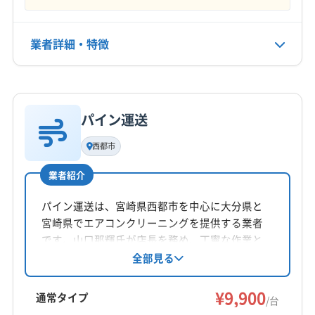
公式HP
業者詳細・特徴
公式サイトなし
詳細な料金表
業者情報
特徴
パイン運送
基本情報
代表者名
西都市
河内玲
業者紹介
所在地
宮崎県延岡市塩浜町4丁目1685-6
パイン運送は、宮崎県西都市を中心に大分県と
宮崎県でエアコンクリーニングを提供する業者
対応地域
です。山口那輝氏が店長を務め、丁寧な作業と
児湯郡木城町
延岡市
宮崎市
西都市
日向市
15分程度の手伝いサービスが魅力。基本料金
全部見る
9900円からで、複数台割引やオプションも充
児湯郡高鍋町
児湯郡新富町
児湯郡西米良村
実。土日祝日も対応可能です。
¥9,900
児湯郡川南町
児湯郡都農町
西臼杵郡五ヶ瀬町
通常タイプ
/台
西臼杵郡高千穂町
西臼杵郡日之影町
東臼杵郡諸塚村