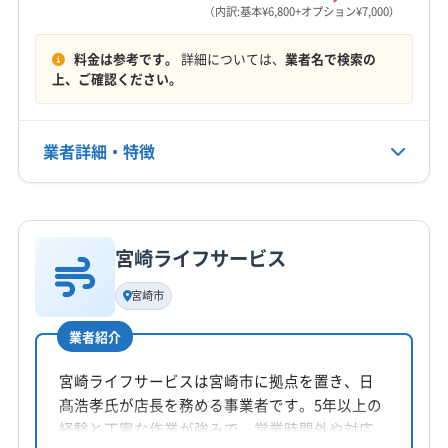
営業時間
（内訳:基本¥6,800+オプション¥7,000）
平日8:00〜18:00
料金は参考です。
詳細については、
業者名で検索の
定休日
上、ご確認ください。
年中無休
業者詳細・特徴
電話番号
070-5275-2212
詳細な料金表
業者情報
特徴
公式HP
公式サイトを見る
宮崎ライフサービス
基本情報
代表者名
宮崎市
竹田貫紀
業者紹介
所在地
宮崎県東諸県郡国富町森永 1760-2
宮崎ライフサービスは宮崎市に拠点を置き、日
髙浩孝氏が店長を務める事業者です。5年以上の
対応地域
経験と丁寧な作業が強みで、営業時間外や対応