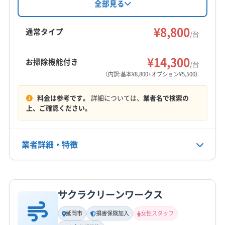
児湯郡木城町
えびの市
延岡市
宮崎市
串間市
地域外でも柔軟に対応可能。汚れに応じた洗剤
全部見る
を使用し、エアコンを丁寧にクリーニングしま
小林市
西都市
都城市
日向市
日南市
す。防カビ・抗菌コーティングも好評です。
¥8,800
児湯郡高鍋町
児湯郡新富町
児湯郡西米良村
通常タイプ
/台
児湯郡川南町
児湯郡都農町
西臼杵郡五ヶ瀬町
もっと見る
西臼杵郡高千穂町
西臼杵郡日之影町
西諸県郡高原町
¥14,300
お掃除機能付き
/台
営業時間
東臼杵郡諸塚村
東臼杵郡椎葉村
東臼杵郡美郷町
（内訳:基本¥8,800+オプション¥5,500）
月曜日〜金曜日 8:00〜20:00 土曜日 8:00〜20:00 日曜
東臼杵郡門川町
東諸県郡綾町
東諸県郡国富町
日 祝日 応相談
料金は参考です。
詳細については、
業者名で検索の
北諸県郡三股町
上、ご確認ください。
定休日
不定休
業者詳細・特徴
電話番号
非公開
詳細な料金表
業者情報
特徴
サクラクリーンワークス
公式HP
基本情報
公式サイトなし
代表者名
延岡市
損害保険加入
女性スタッフ
日髙浩孝