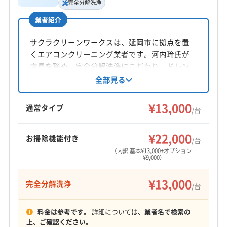
完全分解洗浄
業者紹介
所在地
宮崎県宮崎市田野町甲9901
サクラクリーンワークスは、延岡市に拠点を置
くエアコンクリーニング業者です。河内玲氏が
対応地域
店長を務め、完全分解洗浄にこだわり、ドレン
児湯郡木城町
えびの市
延岡市
宮崎市
串間市
パンや送風ファンまで丁寧に洗浄します。女性
全部見る
小林市
西都市
都城市
日向市
日南市
スタッフ同行可能で、クレジットやPayPayなど
児湯郡高鍋町
児湯郡新富町
児湯郡西米良村
多様な支払い方法に対応。損害保険加入済みで
¥13,000
通常タイプ
/台
児湯郡川南町
児湯郡都農町
西諸県郡高原町
す。
もっと見る
東諸県郡綾町
東諸県郡国富町
北諸県郡三股町
¥22,000
お掃除機能付き
/台
営業時間
(鹿児島県) 姶良郡湧水町
(鹿児島県) 姶良市
（内訳:基本¥13,000+オプション
9:00〜18:00
(鹿児島県) 伊佐市
(鹿児島県) 薩摩郡さつま町
¥9,000）
(鹿児島県) 志布志市
(鹿児島県) 鹿屋市
(鹿児島県) 垂水市
定休日
¥13,000
完全分解洗浄
(鹿児島県) 曽於郡大崎町
(鹿児島県) 曽於市
/台
-
(鹿児島県) 霧島市
料金は参考です。
詳細については、
業者名で検索の
電話番号
上、ご確認ください。
非公開