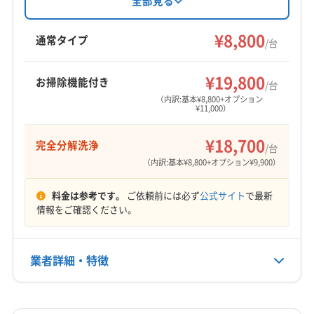
全部見る
どのオプションも充実。土日祝日も対応可能
新潟市西蒲区
新潟市西区
新潟市中央区
新潟市東区
で、TACAの講習を修了したスタッフが在籍して
¥8,800
新潟市南区
新潟市北区
新発田市
北蒲原郡聖籠町
通常タイプ
/台
います。
もっと見る
¥19,800
お掃除機能付き
/台
営業時間
（内訳:基本¥8,800+オプション
¥11,000）
9:00〜20:00
¥18,700
完全分解洗浄
定休日
/台
不定休
（内訳:基本¥8,800+オプション¥9,900）
料金は参考です。
ご依頼前には必ず
公式サイト
で最新
電話番号
情報をご確認ください。
0120-523-015
公式HP
業者詳細・特徴
公式サイトを見る
詳細な料金表
業者情報
特徴