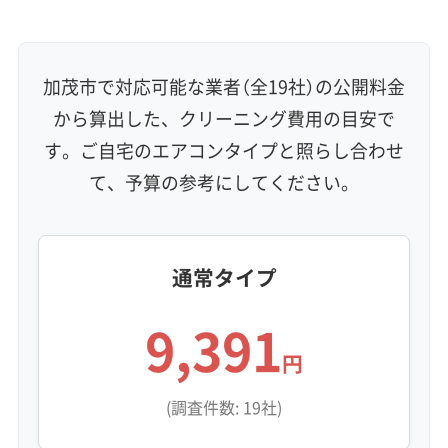
壁掛け型
天井カセット型
お掃除機能付き
信頼性・安心感 (8)
保証付き
アフターフォロー
女性スタッフ在籍
加茂市で対応可能な業者（全19社）の公開料金
エコ洗剤使用
アレルギー対策
ハウスダスト除去
から算出した、クリーニング費用の目安で
地域密着型
フランチャイズ
す。ご自宅のエアコンタイプと照らし合わせ
利便性・サービス (12)
て、予算の参考にしてください。
定額料金
複数台割引
初回割引
定期メンテナンス
当日予約可能
即日対応可能
24時間対応
土日祝日対応
年末年始対応
防カビ・抗菌
消臭処理
防汚コーティング
通常タイプ
9,391
※項目にカーソルを合わせると詳細な説明が表示されます。
円
(調査件数: 19社)