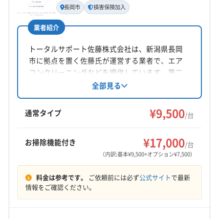
代表者名
長岡市
損害保険加入
進藤聖
業者紹介
所在地
東京都中央区八丁堀3-16-6 八重洲プレイス7 F
トータルサポート佐藤株式会社は、新潟県長岡
市に拠点を置く佐藤氏が運営する業者で、エア
対応地域
コンクリーニングなどを提供しています。第二
加茂市
阿賀野市
見附市
五泉市
新潟市江南区
種電気工事士の資格を持ち、損害保険にも加
全部見る
入。丁寧な対応と事前の作業説明を心掛けてい
新潟市秋葉区
新潟市西蒲区
新潟市西区
新潟市中央区
ます。複数台割引や消臭抗菌コート等のオプシ
¥9,500
新潟市東区
新潟市南区
新潟市北区
新発田市
通常タイプ
/台
ョンも用意しています。
長岡市
刈羽郡刈羽村
西蒲原郡弥彦村
南蒲原郡田上町
もっと見る
北蒲原郡聖籠町
(東京都) 葛飾区
(東京都) 江戸川区
¥17,000
お掃除機能付き
/台
営業時間
(東京都) 江東区
(東京都) 港区
(東京都) 荒川区
（内訳:基本¥9,500+オプション¥7,500）
9:30〜18:30
(東京都) 渋谷区
(東京都) 新宿区
(東京都) 杉並区
料金は参考です。
ご依頼前には必ず
公式サイト
で最新
(東京都) 世田谷区
(東京都) 千代田区
(東京都) 足立区
定休日
情報をご確認ください。
(東京都) 台東区
(東京都) 大田区
(東京都) 中央区
年中無休
(東京都) 中野区
(東京都) 板橋区
(東京都) 品川区