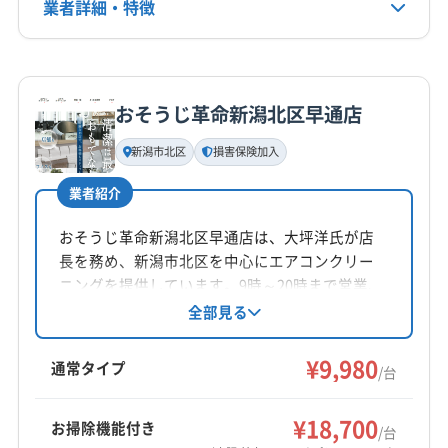
(東京都) 文京区
(東京都) 豊島区
(東京都) 北区
業者詳細・特徴
電話番号
025-201-9881
(東京都) 墨田区
(東京都) 目黒区
(東京都) 練馬区
(神奈川県) 横浜市旭区
(神奈川県) 横浜市磯子区
詳細な料金表
業者情報
特徴
公式HP
(神奈川県) 横浜市栄区
(神奈川県) 横浜市金沢区
公式サイトを見る
おそうじ革命新潟北区早通店
(神奈川県) 横浜市戸塚区
(神奈川県) 横浜市港南区
基本情報
代表者名
(神奈川県) 横浜市港北区
(神奈川県) 横浜市神奈川区
新潟市北区
損害保険加入
佐藤
(神奈川県) 横浜市瀬谷区
(神奈川県) 横浜市西区
業者紹介
(神奈川県) 横浜市青葉区
(神奈川県) 横浜市泉区
所在地
(神奈川県) 横浜市中区
(神奈川県) 横浜市鶴見区
新潟県長岡市
おそうじ革命新潟北区早通店は、大坪洋氏が店
(神奈川県) 横浜市都筑区
(神奈川県) 横浜市南区
長を務め、新潟市北区を中心にエアコンクリー
対応地域
(神奈川県) 横浜市保土ケ谷区
(神奈川県) 横浜市緑区
ニングを提供しています。9時～20時まで営業、
加茂市
阿賀野市
燕市
魚沼市
見附市
五泉市
不定休。阿賀野市など広範囲に対応していま
全部見る
(神奈川県) 川崎市宮前区
(神奈川県) 川崎市幸区
す。基本料金9980円から。損害保険加入済み
三条市
十日町市
小千谷市
上越市
新潟市江南区
(神奈川県) 川崎市高津区
(神奈川県) 川崎市川崎区
で、防カビ抗菌コートにも対応。丁寧な作業と
¥9,980
新潟市秋葉区
新潟市西蒲区
新潟市西区
新潟市中央区
通常タイプ
(神奈川県) 川崎市多摩区
(神奈川県) 川崎市中原区
/台
アフターフォローが魅力です。
新潟市東区
新潟市南区
新潟市北区
長岡市
(神奈川県) 川崎市麻生区
もっと見る
南魚沼市
柏崎市
刈羽郡刈羽村
三島郡出雲崎町
¥18,700
お掃除機能付き
/台
営業時間
西蒲原郡弥彦村
中魚沼郡津南町
南蒲原郡田上町