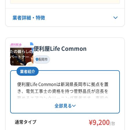
なし
業者詳細・特徴
電話番号
0120-025-199
詳細な料金表
業者情報
特徴
公式HP
公式サイトを見る
便利屋Life Common
基本情報
代表者名
長岡市
上野
業者紹介
所在地
新潟県新潟市東区河渡庚280-1 グランフォルトナ302
便利屋Life Commonは新潟県長岡市に拠点を置
き、電気工事士の資格を持つ菅野晶氏が店長を
対応地域
務めるエアコンクリーニング業者です。事前の
加茂市
阿賀野市
燕市
五泉市
三条市
丁寧な下見と説明、明瞭な料金設定、作業後の
全部見る
アフターフォローを重視。若さと親しみやすさ
新潟市江南区
新潟市秋葉区
新潟市西蒲区
新潟市西区
で、安心・安全・納得のサービスを提供してい
¥9,200
新潟市中央区
新潟市東区
新潟市南区
新潟市北区
通常タイプ
/台
ます。
新発田市
長岡市
北蒲原郡聖籠町