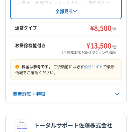
対応地域
を務め、家庭用エアコンを中心に、専用洗剤と
加茂市
阿賀野市
燕市
五泉市
三条市
高圧洗浄機による丁寧な内部洗浄を提供。防カ
全部見る
ビ仕上げも無料です。土日祝日も対応可能で、
新潟市江南区
新潟市秋葉区
新潟市西蒲区
新潟市西区
損害保険加入済みです。
¥8,500
新潟市中央区
新潟市東区
新潟市南区
新潟市北区
通常タイプ
/台
新発田市
村上市
胎内市
岩船郡粟島浦村
もっと見る
岩船郡関川村
西蒲原郡弥彦村
南蒲原郡田上町
¥13,500
お掃除機能付き
/台
営業時間
北蒲原郡聖籠町
（内訳:基本¥8,500+オプション¥5,000）
9:00〜17:00
料金は参考です。
ご依頼前には必ず
公式サイト
で最新
定休日
情報をご確認ください。
年中無休
業者詳細・特徴
電話番号
0254-33-0555
詳細な料金表
業者情報
特徴
公式HP
公式サイトを見る
トータルサポート佐藤株式会社
基本情報