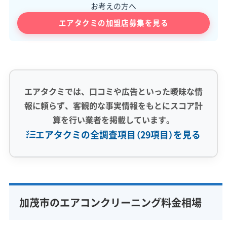
お考えの方へ
エアタクミの加盟店募集を見る
エアタクミでは、口コミや広告といった曖昧な情
報に頼らず、客観的な事実情報をもとにスコア計
算を行い業者を掲載しています。
エアタクミの全調査項目（29項目）を見る
専門性・技術力 (9)
完全分解洗浄
部分クリーニング
実績10年以上
加茂市のエアコンクリーニング料金相場
資格保有スタッフ
家庭用エアコン
業務用エアコン