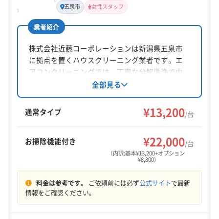
五泉市
女性スタッフ
公式HP
非公開
公式サイトを見る
業者紹介
所在地
新潟県三条市帯織2342-2 エキラボ帯織内
株式会社近藤コーポレーションは新潟県五泉市
に拠点を置くハウスクリーニング業者です。エ
対応地域
アコンクリーニングでは、丁寧な分解洗浄で内
加茂市
燕市
見附市
三条市
長岡市
部の汚れを徹底除去し、防カビ・抗菌コーティ
全部見る
ングにも対応。女性スタッフも在籍しており、
安心感も魅力です。日祝定休、9時～17時まで営
営業時間
¥13,200
通常タイプ
/台
9:00〜17:00
業しています。
¥22,000
お掃除機能付き
定休日
/台
-
（内訳:基本¥13,200+オプション
¥8,800）
電話番号
料金は参考です。
ご依頼前には必ず
公式サイト
で最新
0120-546-157
情報をご確認ください。
公式HP