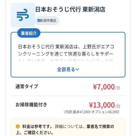
日本おそうじ代行 東新潟店
基本情報
代表者名
新潟市東区
山﨑考一
業者紹介
所在地
新潟県新潟市江南区
日本おそうじ代行 東新潟店は、上野氏がエアコ
ンクリーニングを通じて快適な暮らしをサポー
対応地域
トしています。エアコン以外にレンジフードや
加茂市
阿賀野市
燕市
五泉市
三条市
キッチンなど幅広く対応。特別価格でのサービ
全部見る
スも提供中です。新潟市東区河渡庚に拠点を構
新潟市江南区
新潟市秋葉区
新潟市西蒲区
新潟市西区
え、9時～18時まで不定休で営業。土日祝日も対
¥7,000
新潟市中央区
新潟市東区
新潟市南区
新潟市北区
通常タイプ
/台
応し、防カビ・抗菌コーティングも提供してい
新発田市
西蒲原郡弥彦村
南蒲原郡田上町
もっと見る
ます。
¥13,000
お掃除機能付き
/台
営業時間
（内訳:基本¥7,000+オプション¥6,000）
8:00〜20:00
料金は参考です。
詳細については、
業者名で検索の
定休日
上、ご確認ください。