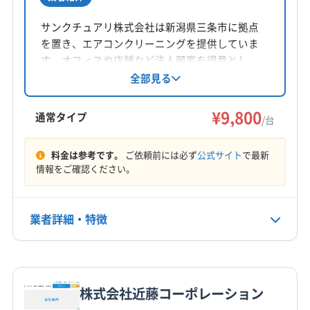
所在地
新潟県新潟市西区寺尾東3-14-59 kage2 F
サンクチュアリ株式会社は新潟県三条市に拠点
を置き、エアコンクリーニングを提供していま
対応地域
す。オフィスや店舗など法人顧客を得意とし、
加茂市
阿賀野市
燕市
見附市
五泉市
三条市
エアコン専用の薬品を使用し丁寧に作業。割引
全部見る
価格で対応中です。喫煙室や油汚れが気になる
十日町市
小千谷市
新潟市江南区
新潟市秋葉区
エアコンの清掃にも対応しています。
¥9,800
新潟市西蒲区
新潟市西区
新潟市中央区
新潟市東区
通常タイプ
/台
新潟市南区
新潟市北区
新発田市
村上市
胎内市
もっと見る
長岡市
柏崎市
刈羽郡刈羽村
岩船郡関川村
料金は参考です。
ご依頼前には必ず
公式サイト
で最新
情報をご確認ください。
営業時間
三島郡出雲崎町
西蒲原郡弥彦村
東蒲原郡阿賀町
8:00〜17:00
南蒲原郡田上町
業者詳細・特徴
定休日
年中無休
詳細な料金表
業者情報
特徴
電話番号
080-9083-3168
株式会社近藤コーポレーション
基本情報
代表者名