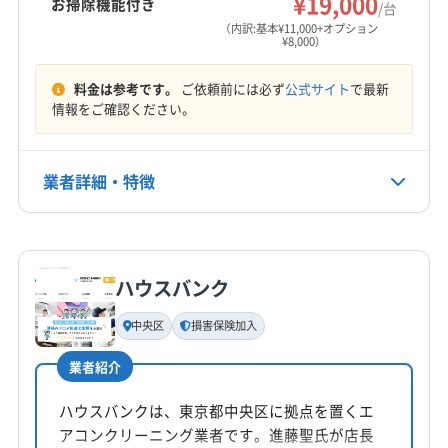
¥19,000
お掃除機能付き
/台
（内訳:基本¥11,000+オプション
¥8,000）
料金は参考です。
ご依頼前には必ず
公式サイト
で最新
情報をご確認ください。
業者詳細・特徴
詳細な料金表
業者情報
特徴
ハウスバンク
基本情報
代表者名
中央区
損害保険加入
小山和孝
業者紹介
所在地
新潟県新発田市岡島191-2
ハウスバンクは、東京都中央区に拠点を置くエ
アコンクリーニング業者です。進藤聖氏が店長