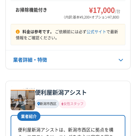
もっと見る
¥17,000
お掃除機能付き
/台
営業時間
（内訳:基本¥9,200+オプション¥7,800）
9:00〜18:00
料金は参考です。
ご依頼前には必ず
公式サイト
で最新
定休日
情報をご確認ください。
不定休
業者詳細・特徴
電話番号
非公開
詳細な料金表
業者情報
特徴
公式HP
公式サイトなし
便利屋新潟アシスト
基本情報
代表者名
新潟市西区
女性スタッフ
菅野晶
業者紹介
所在地
新潟県長岡市乙吉町466 番地3 号
便利屋新潟アシストは、新潟市西区に拠点を構