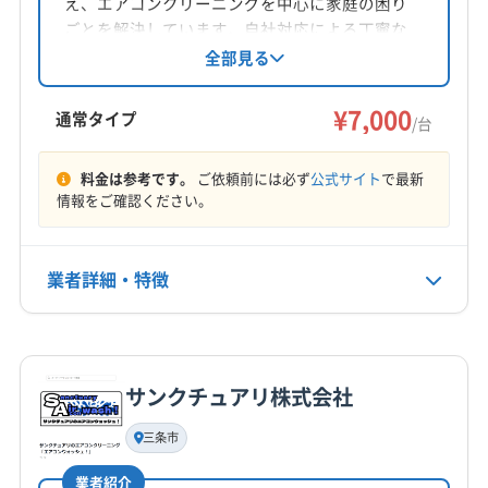
え、エアコンクリーニングを中心に家庭の困り
対応地域
ごとを解決しています。自社対応による丁寧な
加茂市
燕市
見附市
三条市
小千谷市
長岡市
作業と、女性スタッフ同行可能、営業時間外の
全部見る
相談にも対応。大手での業務経験も活かし、安
心と満足を提供します。古物商許可も取得済み
営業時間
¥7,000
通常タイプ
/台
9:00〜23:00
です。
料金は参考です。
ご依頼前には必ず
公式サイト
で最新
定休日
情報をご確認ください。
年中無休
電話番号
業者詳細・特徴
0258-89-6195
詳細な料金表
業者情報
特徴
公式HP
公式サイトを見る
サンクチュアリ株式会社
基本情報
代表者名
三条市
永井和浩
業者紹介