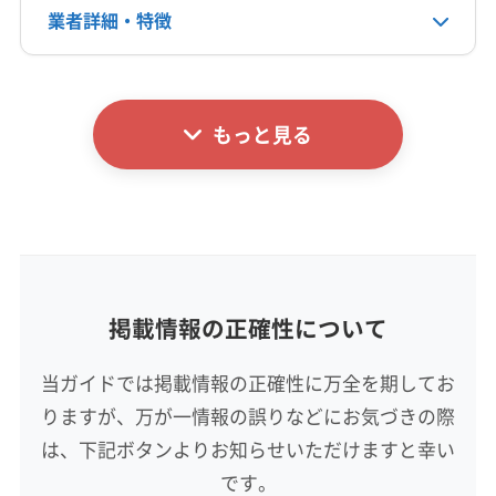
公式サイトを見る
業者詳細・特徴
詳細な料金表
業者情報
特徴
もっと見る
基本情報
代表者名
石井
所在地
新潟県五泉市今泉83
掲載情報の正確性について
対応地域
加茂市
阿賀野市
五泉市
三条市
新潟市江南区
当ガイドでは掲載情報の正確性に万全を期してお
新潟市秋葉区
新潟市西蒲区
新潟市西区
新潟市中央区
りますが、万が一情報の誤りなどにお気づきの際
新潟市東区
新潟市南区
新潟市北区
新発田市
西蒲原郡弥彦村
東蒲原郡阿賀町
南蒲原郡田上町
は、下記ボタンよりお知らせいただけますと幸い
もっと見る
北蒲原郡聖籠町
です。