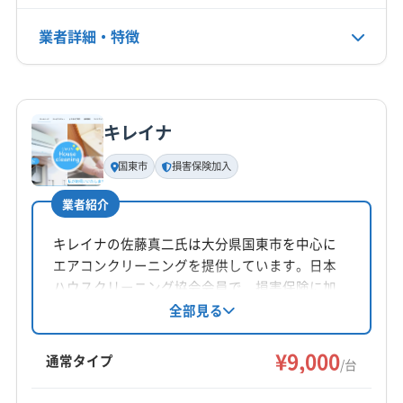
(三重県) 多気郡明和町
(三重県) 鳥羽市
(三重県) 津市
(三重県) 度会郡玉城町
(三重県) 度会郡大紀町
業者詳細・特徴
電話番号
非公開
(三重県) 度会郡度会町
(三重県) 名張市
(三重県) 鈴鹿市
(千葉県) 松戸市
(埼玉県) 越谷市
(埼玉県) 戸田市
詳細な料金表
業者情報
特徴
公式HP
(埼玉県) 三郷市
(埼玉県) 川口市
(埼玉県) 草加市
公式サイトを見る
キレイナ
(埼玉県) 八潮市
(埼玉県) 和光市
(埼玉県) 蕨市
基本情報
代表者名
(山口県) 下関市
(愛知県) あま市
(愛知県) 海部郡蟹江町
国東市
損害保険加入
堺和樹
(愛知県) 海部郡大治町
(愛知県) 海部郡飛島村
業者紹介
(愛知県) 清須市
(愛知県) 大府市
(愛知県) 東海市
所在地
(愛知県) 北名古屋市
(愛知県) 名古屋市港区
大分県別府市
キレイナの佐藤真二氏は大分県国東市を中心に
(愛知県) 名古屋市昭和区
(愛知県) 名古屋市瑞穂区
エアコンクリーニングを提供しています。日本
対応地域
(愛知県) 名古屋市西区
(愛知県) 名古屋市千種区
ハウスクリーニング協会会員で、損害保険に加
宇佐市
臼杵市
杵築市
国東市
佐伯市
大分市
入済み。丁寧な作業と安心の対応が魅力です。
全部見る
(愛知県) 名古屋市中区
(愛知県) 名古屋市中川区
基本料金9,000円からで、お掃除機能付きは
竹田市
中津市
津久見市
日田市
別府市
(愛知県) 名古屋市中村区
(愛知県) 名古屋市東区
16,000円。土日祝日も対応し、防カビ抗菌コート
¥9,000
豊後高田市
豊後大野市
由布市
玖珠郡九重町
通常タイプ
(愛知県) 名古屋市南区
(愛知県) 名古屋市熱田区
/台
も提供しています。
玖珠郡玖珠町
速見郡日出町
東国東郡姫島村
(愛知県) 名古屋市北区
(愛知県) 弥富市
(東京都) 葛飾区
もっと見る