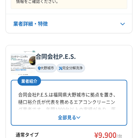
情報をご確認ください。
営業時間
8:00〜20:00
業者詳細・特徴
定休日
なし
詳細な料金表
業者情報
特徴
電話番号
0120-9777-11
合同会社P.E.S.
基本情報
代表者名
大野城市
完全分解洗浄
公式HP
非公開
公式サイトを見る
業者紹介
所在地
福岡県久留米市
合同会社P.E.S.は福岡県大野城市に拠点を置き、
樋口裕介氏が代表を務めるエアコンクリーニン
対応地域
グ業者です。年間1000台以上の実績があり、医
宇佐市
臼杵市
杵築市
国東市
佐伯市
大分市
療機関や老舗旅館からも好評を得ています。エ
全部見る
コ洗浄や高温スチーム洗浄、防カビコーティン
竹田市
中津市
津久見市
日田市
別府市
グなど、丁寧な作業が特徴です。土日祝日も対
¥9,900
豊後高田市
豊後大野市
由布市
玖珠郡九重町
通常タイプ
/台