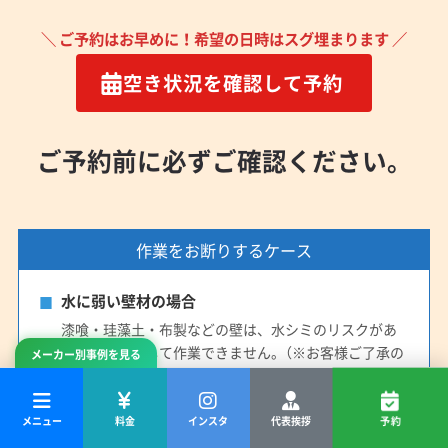
(長崎県) 佐世保市
(長崎県) 大村市
(長崎県) 長崎市
＼ ご予約はお早めに！希望の日時はスグ埋まります ／
(長崎県) 島原市
(長崎県) 諫早市
空き状況を確認して予約
ご予約前に必ずご確認ください。
作業をお断りするケース
水に弱い壁材の場合
漆喰・珪藻土・布製などの壁は、水シミのリスクがあ
るため原則として作業できません。（※お客様ご了承の
メーカー別事例を見る
場合は作業可能です）
安全な環境が作れない場合
メニュー
料金
インスタ
代表挨拶
予約
十分な作業スペースが確保できない、高所で危険が伴