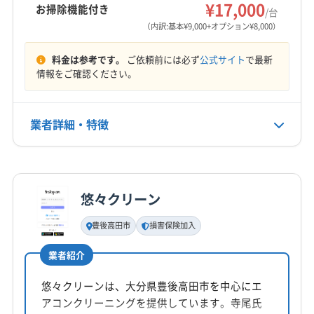
¥17,000
(東京都) 江戸川区
(東京都) 江東区
(東京都) 港区
お掃除機能付き
/台
営業時間
(東京都) 荒川区
(東京都) 渋谷区
(東京都) 新宿区
（内訳:基本¥9,000+オプション¥8,000）
9:00〜18:00
(東京都) 杉並区
(東京都) 世田谷区
(東京都) 千代田区
料金は参考です。
ご依頼前には必ず
公式サイト
で最新
(東京都) 足立区
(東京都) 台東区
(東京都) 大田区
定休日
情報をご確認ください。
(東京都) 中央区
(東京都) 中野区
(東京都) 板橋区
年中無休・なし
(東京都) 品川区
(東京都) 文京区
(東京都) 豊島区
業者詳細・特徴
(東京都) 北区
(東京都) 墨田区
(東京都) 目黒区
電話番号
非公開
(東京都) 練馬区
(福岡県) 鞍手郡鞍手町
詳細な料金表
(福岡県) 遠賀郡芦屋町
(福岡県) 遠賀郡遠賀町
業者情報
特徴
公式HP
(福岡県) 遠賀郡岡垣町
(福岡県) 遠賀郡水巻町
公式サイトを見る
悠々クリーン
(福岡県) 久留米市
(福岡県) 宮若市
(福岡県) 京都郡苅田町
基本情報
代表者名
(福岡県) 三井郡大刀洗町
(福岡県) 宗像市
(福岡県) 春日市
豊後高田市
損害保険加入
佐藤真二
(福岡県) 小郡市
(福岡県) 糟屋郡宇美町
業者紹介
(福岡県) 糟屋郡久山町
(福岡県) 糟屋郡志免町
所在地
(福岡県) 糟屋郡篠栗町
(福岡県) 糟屋郡新宮町
大分県国東市
悠々クリーンは、大分県豊後高田市を中心にエ
(福岡県) 糟屋郡須惠町
(福岡県) 糟屋郡粕屋町
アコンクリーニングを提供しています。寺尾氏