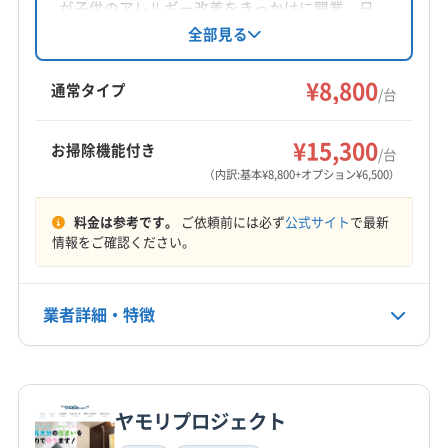
対応地域
が子供のアレルギー改善をきっかけに開業。日
(福岡県) 太宰府市
(福岡県) 大野城市
宇佐市
臼杵市
杵築市
国東市
佐伯市
大分市
本エアコンクリーニング協会会員です。丁寧な
全部見る
(福岡県) 筑紫郡那珂川町
(福岡県) 筑紫野市
作業と損害保険加入で安心。防カビ抗菌コート
竹田市
中津市
津久見市
日田市
別府市
(福岡県) 中間市
(福岡県) 朝倉郡筑前町
(福岡県) 朝倉市
等のオプションも充実しています。土日祝日も
¥8,800
豊後高田市
豊後大野市
由布市
玖珠郡九重町
通常タイプ
(福岡県) 直方市
(福岡県) 田川郡香春町
/台
対応可能です。
玖珠郡玖珠町
速見郡日出町
もっと見る
(福岡県) 田川郡糸田町
(福岡県) 田川郡赤村
¥15,300
(福岡県) 田川郡川崎町
(福岡県) 田川郡大任町
お掃除機能付き
/台
営業時間
（内訳:基本¥8,800+オプション¥6,500）
(福岡県) 田川郡添田町
(福岡県) 田川郡福智町
9:00〜18:00
(福岡県) 田川市
(福岡県) 飯塚市
(福岡県) 福岡市城南区
料金は参考です。
ご依頼前には必ず
公式サイト
で最新
(福岡県) 福岡市西区
(福岡県) 福岡市早良区
定休日
情報をご確認ください。
(福岡県) 福岡市中央区
(福岡県) 福岡市東区
なし
(福岡県) 福岡市南区
(福岡県) 福岡市博多区
業者詳細・特徴
電話番号
(福岡県) 福津市
(福岡県) 北九州市戸畑区
090-2719-1395
(福岡県) 北九州市若松区
(福岡県) 北九州市小倉南区
詳細な料金表
業者情報
特徴
(福岡県) 北九州市小倉北区
(福岡県) 北九州市八幡西区
公式HP
(福岡県) 北九州市八幡東区
(福岡県) 北九州市門司区
公式サイトを見る
ヤモリプロジェクト
基本情報
代表者名