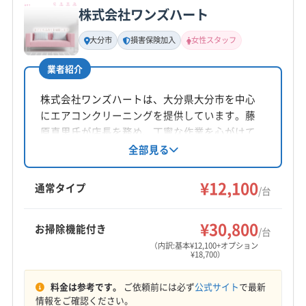
株式会社ワンズハート
基本情報
代表者名
大分市
損害保険加入
女性スタッフ
那木隆宏
業者紹介
所在地
大分県別府市中須賀元町5-2
株式会社ワンズハートは、大分県大分市を中心
にエアコンクリーニングを提供しています。藤
対応地域
原真里氏が店長を務め、丁寧な作業を心がけて
宇佐市
臼杵市
杵築市
国東市
佐伯市
大分市
います。土日祝日も対応可能で、女性スタッフ
全部見る
が在籍。損害保険加入済みです。防カビ・抗菌
竹田市
中津市
津久見市
日田市
別府市
コーティングも特徴です。
¥12,100
豊後高田市
豊後大野市
由布市
玖珠郡九重町
通常タイプ
/台
玖珠郡玖珠町
速見郡日出町
東国東郡姫島村
もっと見る
¥30,800
お掃除機能付き
/台
営業時間
（内訳:基本¥12,100+オプション
¥18,700）
9:00〜19:00
料金は参考です。
ご依頼前には必ず
公式サイト
で最新
定休日
情報をご確認ください。