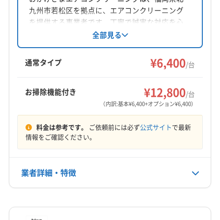
九州市若松区を拠点に、エアコンクリーニング
対応地域
を提供する事業者です。丁寧で誠実な対応を心
宇佐市
臼杵市
杵築市
国東市
大分市
別府市
掛け、独自の品質保証と損害保険で安心を提
全部見る
供。エコ洗剤を使用し、防カビ・抗菌コーティ
由布市
速見郡日出町
ングも対応しています。土日祝日も営業し、地
¥6,400
通常タイプ
/台
域に密着したサービスを展開。シーズン前特価
営業時間
キャンペーンも実施中です。
9:00〜18:00
¥12,800
お掃除機能付き
/台
（内訳:基本¥6,400+オプション¥6,400）
定休日
不定休
料金は参考です。
ご依頼前には必ず
公式サイト
で最新
情報をご確認ください。
電話番号
非公開
業者詳細・特徴
公式HP
公式サイトを見る
詳細な料金表
業者情報
特徴