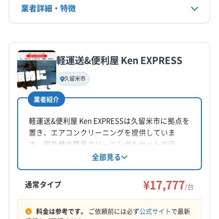
電話番号
業者詳細・特徴
非公開
詳細な料金表
業者情報
特徴
公式HP
公式サイトを見る
軽運送&便利屋 Ken EXPRESS
基本情報
代表者名
久留米市
大崎
業者紹介
所在地
大分県大分市
軽運送&便利屋 Ken EXPRESSは久留米市に拠点を
置き、エアコンクリーニングを提供していま
対応地域
す。室外機の簡易クリーニングもセットで行
宇佐市
臼杵市
杵築市
国東市
佐伯市
大分市
い、顧客が納得するまで丁寧な作業を心がけて
全部見る
います。価格以上のサービスを目指し、福岡県
竹田市
中津市
津久見市
日田市
別府市
を中心とした幅広いエリアに対応、困り事の相
¥17,777
豊後高田市
豊後大野市
由布市
玖珠郡九重町
通常タイプ
/台
談も可能です。
玖珠郡玖珠町
速見郡日出町
東国東郡姫島村
もっと見る
料金は参考です。
ご依頼前には必ず
公式サイト
で最新