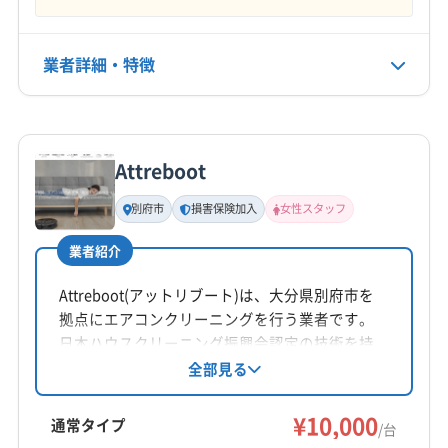
水
電話番号
業者詳細・特徴
090-3883-5963
詳細な料金表
業者情報
特徴
公式HP
公式サイトを見る
Attreboot
基本情報
代表者名
別府市
損害保険加入
女性スタッフ
藤原真里
業者紹介
所在地
大分県大分市高松1-7-36 サンシャイン高城105
Attreboot(アットリブート)は、大分県別府市を
拠点にエアコンクリーニングを行う業者です。
対応地域
日本ハウスクリーニング振興会認定の技術を持
宇佐市
臼杵市
杵築市
国東市
佐伯市
大分市
ち、女性スタッフ同行やクレジットカード決済
全部見る
にも対応。防カビ・抗菌コーティングなどのオ
竹田市
中津市
津久見市
日田市
別府市
プションも用意されています。丁寧な作業と損
¥10,000
豊後高田市
豊後大野市
由布市
玖珠郡九重町
通常タイプ
/台
害保険加入で安心です。