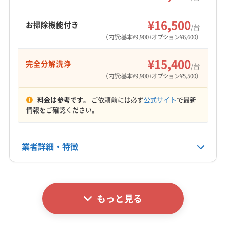
応可能で、完全分解クリーニングや防カビ・抗
玖珠郡玖珠町
速見郡日出町
東国東郡姫島村
もっと見る
菌コーティングも提供しています。
(佐賀県) 伊万里市
(佐賀県) 嬉野市
(佐賀県) 杵島郡江北町
¥16,500
お掃除機能付き
/台
営業時間
(佐賀県) 杵島郡大町町
(佐賀県) 杵島郡白石町
（内訳:基本¥9,900+オプション¥6,600）
不明
(佐賀県) 佐賀市
(佐賀県) 三養基郡みやき町
¥15,400
完全分解洗浄
(佐賀県) 三養基郡基山町
(佐賀県) 三養基郡上峰町
/台
定休日
（内訳:基本¥9,900+オプション¥5,500）
(佐賀県) 鹿島市
(佐賀県) 小城市
不定休
(佐賀県) 神埼郡吉野ヶ里町
(佐賀県) 神埼市
料金は参考です。
ご依頼前には必ず
公式サイト
で最新
(佐賀県) 西松浦郡有田町
(佐賀県) 多久市
(佐賀県) 鳥栖市
電話番号
情報をご確認ください。
非公開
(佐賀県) 唐津市
(佐賀県) 東松浦郡玄海町
(佐賀県) 藤津郡太良町
(佐賀県) 武雄市
公式HP
業者詳細・特徴
(熊本県) 阿蘇郡高森町
(熊本県) 阿蘇郡産山村
公式サイトを見る
(熊本県) 阿蘇郡小国町
(熊本県) 阿蘇郡西原村
詳細な料金表
業者情報
特徴
(熊本県) 阿蘇郡南阿蘇村
(熊本県) 阿蘇郡南小国町
(熊本県) 阿蘇市
(熊本県) 葦北郡芦北町
もっと見る
(熊本県) 葦北郡津奈木町
(熊本県) 宇城市
(熊本県) 宇土市
基本情報
代表者名
(熊本県) 下益城郡美里町
(熊本県) 菊池郡菊陽町
樋口裕介