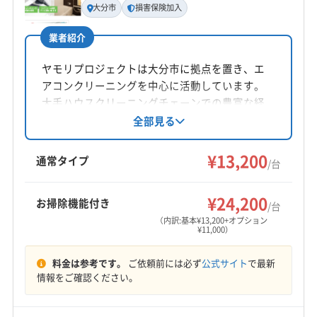
大分市
損害保険加入
寺尾悠司
業者紹介
所在地
大分県豊後高田市来縄57-4
ヤモリプロジェクトは大分市に拠点を置き、エ
アコンクリーニングを中心に活動しています。
対応地域
大手ハウスクリーニングチェーンでの豊富な経
宇佐市
杵築市
国東市
大分市
中津市
別府市
験を活かし、一般家庭でトップの実績を誇りま
全部見る
す。丁寧な作業と安心のアフターフォロー、地
豊後高田市
由布市
速見郡日出町
域に根差したサービスを提供しています。
¥13,200
(福岡県) 築上郡吉富町
(福岡県) 築上郡上毛町
通常タイプ
/台
(福岡県) 豊前市
もっと見る
¥24,200
お掃除機能付き
/台
営業時間
（内訳:基本¥13,200+オプション
¥11,000）
8:00〜18:00
料金は参考です。
ご依頼前には必ず
公式サイト
で最新
定休日
情報をご確認ください。
なし