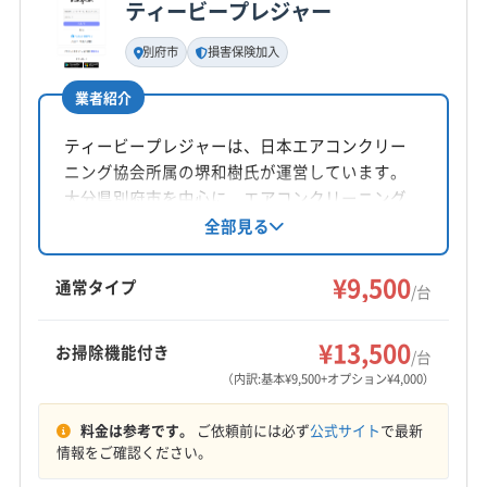
ティービープレジャー
基本情報
代表者名
別府市
損害保険加入
勝井容子
業者紹介
所在地
福岡県北九州市若松区鴨生田三丁目6-16
ティービープレジャーは、日本エアコンクリー
ニング協会所属の堺和樹氏が運営しています。
対応地域
大分県別府市を中心に、エアコンクリーニング
宇佐市
臼杵市
杵築市
国東市
佐伯市
大分市
を提供。丁寧な作業と損害保険加入で安心で
全部見る
す。年中無休で、お掃除機能付きエアコンや消
竹田市
中津市
津久見市
日田市
別府市
臭抗菌コートにも対応。複数台割引や駐車場代
¥9,500
豊後高田市
豊後大野市
由布市
玖珠郡九重町
通常タイプ
/台
金負担などのサービスも提供しています。
玖珠郡玖珠町
速見郡日出町
(三重県) いなべ市
もっと見る
(三重県) 伊賀市
(三重県) 伊勢市
(三重県) 員弁郡東員町
¥13,500
お掃除機能付き
/台
営業時間
(三重県) 亀山市
(三重県) 桑名郡木曽岬町
(三重県) 桑名市
（内訳:基本¥9,500+オプション¥4,000）
9:00〜21:00
(三重県) 三重郡菰野町
(三重県) 三重郡川越町
料金は参考です。
ご依頼前には必ず
公式サイト
で最新
(三重県) 三重郡朝日町
(三重県) 四日市市
(三重県) 松阪市
定休日
情報をご確認ください。
(三重県) 多気郡多気町
(三重県) 多気郡大台町
年中無休