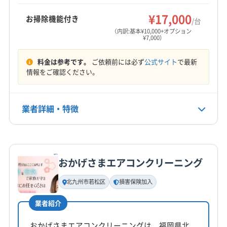
玖珠郡玖珠町
速見郡日出町
東国東郡姫島村
もっと見る
¥17,000
お掃除機能付き
/台
営業時間
（内訳:基本¥10,000+オプション
¥7,000）
9:00〜17:00
料金は参考です。
ご依頼前には必ず
公式サイト
で最新
定休日
情報をご確認ください。
なし
電話番号
業者詳細・特徴
097-511-6934
詳細な料金表
業者情報
特徴
公式HP
公式サイトを見る
おかげさまエアコンクリーニング
基本情報
代表者名
北九州市若松区
損害保険加入
板井謙児
業者紹介
所在地
大分県別府市
おかげさまエアコンクリーニングは、福岡県北