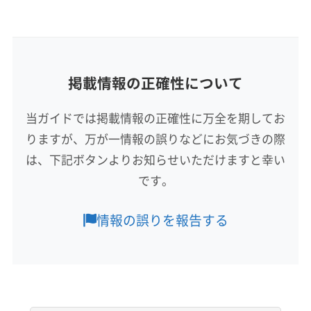
(熊本県) 菊池郡大津町
(熊本県) 菊池市
(熊本県) 球磨郡あさぎり町
(熊本県) 球磨郡球磨村
所在地
福岡県大野城市筒井2丁目18-20-2
(熊本県) 球磨郡錦町
(熊本県) 球磨郡五木村
(熊本県) 球磨郡山江村
(熊本県) 球磨郡水上村
掲載情報の正確性について
対応地域
(熊本県) 球磨郡相良村
(熊本県) 球磨郡多良木町
宇佐市
大分市
中津市
日田市
別府市
由布市
(熊本県) 球磨郡湯前町
(熊本県) 玉名郡玉東町
当ガイドでは掲載情報の正確性に万全を期してお
玖珠郡九重町
玖珠郡玖珠町
(佐賀県) 伊万里市
(熊本県) 玉名郡長洲町
(熊本県) 玉名郡南関町
りますが、万が一情報の誤りなどにお気づきの際
(佐賀県) 嬉野市
(佐賀県) 杵島郡江北町
(熊本県) 玉名郡和水町
(熊本県) 玉名市
(佐賀県) 杵島郡大町町
(佐賀県) 杵島郡白石町
は、下記ボタンよりお知らせいただけますと幸い
もっと見る
(熊本県) 熊本市西区
(熊本県) 熊本市中央区
(佐賀県) 佐賀市
(佐賀県) 三養基郡みやき町
です。
(熊本県) 熊本市東区
(熊本県) 熊本市南区
営業時間
(佐賀県) 三養基郡基山町
(佐賀県) 三養基郡上峰町
(熊本県) 熊本市北区
(熊本県) 荒尾市
(熊本県) 合志市
9:00〜18:00
(佐賀県) 鹿島市
(佐賀県) 小城市
情報の誤りを報告する
(熊本県) 山鹿市
(熊本県) 上益城郡益城町
(佐賀県) 神埼郡吉野ヶ里町
(佐賀県) 神埼市
(熊本県) 上益城郡嘉島町
(熊本県) 上益城郡御船町
定休日
(佐賀県) 西松浦郡有田町
(佐賀県) 多久市
(佐賀県) 鳥栖市
なし
(熊本県) 上益城郡甲佐町
(熊本県) 上益城郡山都町
(佐賀県) 唐津市
(佐賀県) 東松浦郡玄海町
(熊本県) 上天草市
(熊本県) 人吉市
(熊本県) 水俣市
(佐賀県) 藤津郡太良町
(佐賀県) 武雄市
(福岡県) うきは市
電話番号
(熊本県) 天草郡苓北町
(熊本県) 八代郡氷川町