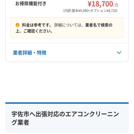
¥18,700
お掃除機能付き
/台
（内訳:基本¥9,980+オプション¥8,720）
料金は参考です。
詳細については、
業者名で検索の
上、ご確認ください。
業者詳細・特徴
詳細な料金表
業者情報
特徴
基本情報
代表者名
田所幸浩
宇佐市へ出張対応のエアコンクリーニン
所在地
大分県宇佐市閤238-8
グ業者