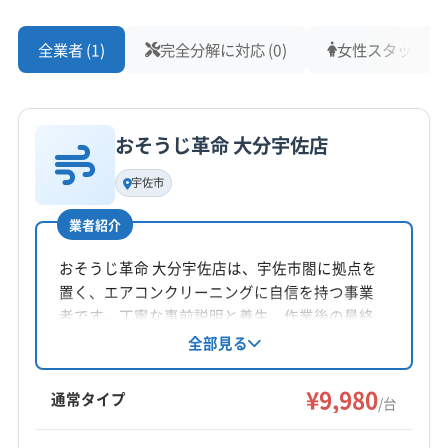
全業者 (1)
完全分解に対応 (0)
女性スタッフ在籍 
おそうじ革命 大分宇佐店
宇佐市
業者紹介
おそうじ革命 大分宇佐店は、宇佐市閤に拠点を
置く、エアコンクリーニングに自信を持つ事業
者です。丁寧な事前説明と養生、作業後の最終
確認を徹底し、顧客満足度を重視。防カビ・抗
全部見る
菌コーティングにも対応しています。9時～20時
まで不定休で営業し、大分県宇佐市を中心に福
¥9,980
通常タイプ
/台
岡県の一部エリアにも対応しています。