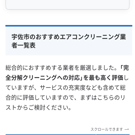
専門性・技術力 (9)
完全分解洗浄
部分クリーニング
実績10年以上
宇佐市のおすすめエアコンクリーニング業
資格保有スタッフ
家庭用エアコン
業務用エアコン
者一覧表
壁掛け型
天井カセット型
お掃除機能付き
信頼性・安心感 (8)
総合的におすすめする業者を厳選しました。
「完
保証付き
アフターフォロー
女性スタッフ在籍
全分解クリーニングへの対応」を最も高く評価
し
エコ洗剤使用
アレルギー対策
ハウスダスト除去
ていますが、サービスの充実度なども含めて総
地域密着型
フランチャイズ
合的に評価していますので、まずはこちらのリ
利便性・サービス (12)
ストからご検討ください。
定額料金
複数台割引
初回割引
定期メンテナンス
当日予約可能
即日対応可能
24時間対応
土日祝日対応
スクロールできます
年末年始対応
防カビ・抗菌
消臭処理
防汚コーティング