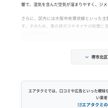
響で、湿気を含んだ空気が溜まりやすく、ジメ
さらに、区内には大阪中央環状線といった主
す。そのため、車の排ガスやタイヤの粉塵に
やすいのです。
この「湿気」と「油汚れ」の2つが、堺市北区の
堺市北区
なぜ幹線道路の『油汚れ』は、湿気で
エアコン内部で発生した結露水が、排ガス
エアタクミでは、口コミや広告といった曖昧
栄養にしてカビが繁殖し、簡単には落ちない
い業者
エアタクミの