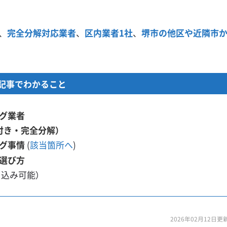
、
完全分解対応業者
、
区内業者1社
、
堺市の他区や近隣市
記事でわかること
グ業者
付き・完全分解）
グ事情
(
該当箇所へ
)
選び方
り込み可能）
2026年02月12日更