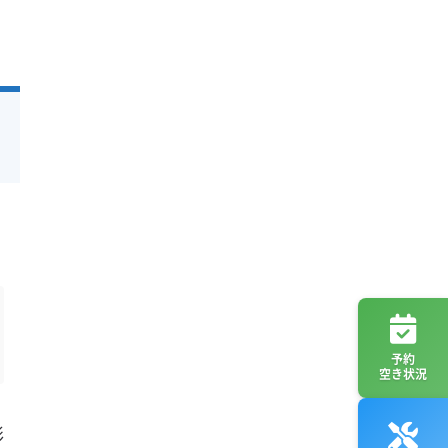
予約
空き状況
影