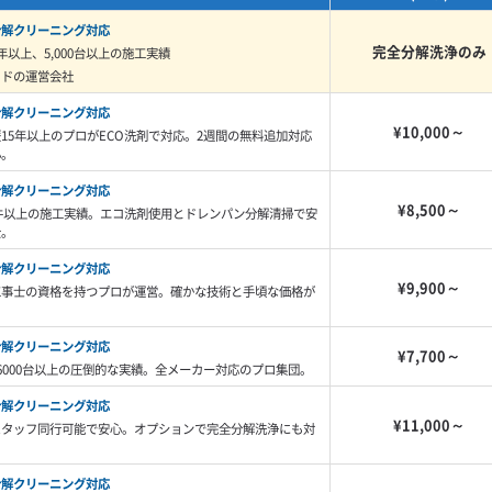
分解クリーニング対応
湿気が混ざった汚れ」は、乾いている
完全分解洗浄のみ
年以上、5,000台以上の施工実績
なると一気にヌルヌルに変わるんで
イドの運営会社
た」というご相談が特定の時期に集中
分解クリーニング対応
¥10,000～
15年以上のプロがECO洗剤で対応。2週間の無料追加対応
傾向は特に北区で強く感じますね。
心。
分解クリーニング対応
¥8,500～
0件以上の施工実績。エコ洗剤使用とドレンパン分解清掃で安
全。
者選びの注意点
分解クリーニング対応
¥9,900～
工事士の資格を持つプロが運営。確かな技術と手頃な価格が
。
分解クリーニング対応
¥7,700～
い戸建ての劣化したエアコンが混在するため、どちらにも
6000台以上の圧倒的な実績。全メーカー対応のプロ集団。
要です。
分解クリーニング対応
¥11,000～
スタッフ同行可能で安心。オプションで完全分解洗浄にも対
らの戸建て住宅が一緒に建ち並んでいます。新しいマンシ
分解クリーニング対応