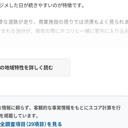
ジメした日が続きやすいのが特徴です。
要な道路が走り、商業施設の周りでは渋滞もよく見られ
含まれる油分が、換気の際にホコリと一緒に室内に入り込
エアコンを汚す大きな原因です。
の地域特性を詳しく読む
『ドロドロのカビ』に変わるのか？
などに含まれる油分を粘着シートのように捕まえ、それを
な情報に頼らず、客観的な事実情報をもとにスコア計算を行
ヌルヌルした膜を作るからです。
を掲載しています。
全調査項目（29項目）を見る