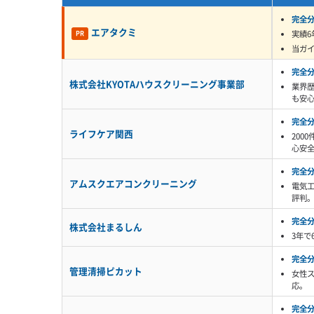
完全
堺市北区でよく見るこの「油と
エアタクミ
実績6
PR
冬はカチカチなのに、梅雨に
当ガ
監修 宇賀神
す。だから「急にカビ臭くなっ
完全
株式会社KYOTAハウスクリーニング事業部
業界歴
します。同じ堺市内でも、この
も安
完全
ライフケア関西
200
心安
新旧の住宅が混在するエリアでの業
完全
アムスクエアコンクリーニング
電気
評判
完全
株式会社まるしん
新しいマンションの複雑なエアコンと、古
3年で
対応できる知識と技術を持った業者選びが重
完全
管理清掃ピカット
女性
応。
堺市北区には、新しいマンションと、昔なが
完全