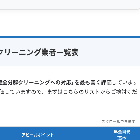
、内部の熱交換器（アルミフィン）は結露で常に濡れた状
内に入ってきた道路の油混じりのホコリ（排ガスやタイヤ
感 (8)
利便性・サービス (12)
まいます。
アフターフォロー
定額料金
複数台割引
初回割引
フ在籍
エコ洗剤使用
定期メンテナンス
当日予約可能
カビにとって絶好の栄養になります。その結果、カビは油
クリーニング業者一覧表
対策
ハウスダスト除去
即日対応可能
24時間対応
ちないドロドロの汚れになってしまうのです。
フランチャイズ
土日祝日対応
年末年始対応
防カビ・抗菌
消臭処理
などと比べて、低地で交通量が多い北区で特に目立ちます
完全分解クリーニングへの対応」を最も高く評価
しています
防汚コーティング
すると、汚れの上に膜を張るだけなので、内部でカビがさ
価していますので、まずはこちらのリストからご検討くだ
※項目にカーソルを合わせると詳細な説明が表示されます。
、表面をなでるだけの洗浄ではなく、汚れの膜を物理的に
スクロールできます
せん。
料金目安
アピールポイント
(基本)