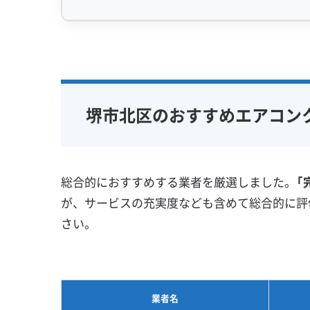
まず、湿度の高い空気をエアコンが吸い込むと
になります。この濡れた部分に、換気などで室
専門性・技術力 (9)
信頼性・安心
粉塵）が吸い寄せられ、ベタッとくっついてし
完全分解洗浄
部分クリーニング
保証付き
実績10年以上
資格保有スタッフ
女性スタッ
ただのホコリと違い、油分は水分と混ざると
堺市北区のおすすめエアコン
家庭用エアコン
業務用エアコン
アレルギー
ホコリを絡め取りながら根を張り、簡単には落
壁掛け型
天井カセット型
地域密着型
お掃除機能付き
この汚れは、同じ堺市内でも、丘陵地の南区
総合的におすすめする業者を厳選しました。
「
この状態で中途半端な防カビコーティングを
が、サービスの充実度なども含めて総合的に評
に繁殖してしまう危険もあります。
さい。
だからこそ、この混ざった汚れを落とすには
がし取るような、徹底した分解洗浄が欠かせま
業者名