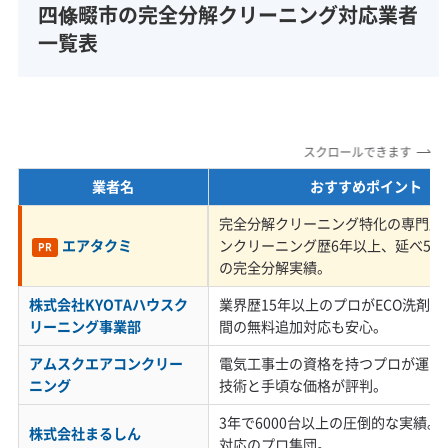
四條畷市の完全分解クリーニング対応業者
水分を吸いやすいため、洗浄時の養生が不十分
一覧表
だと壁にシミが残るリスクがあります。また、
10年以上使っているエアコンはプラスチック部
品が硬化しており、分解時に破損する可能性も
高いため、損害賠償保険への加入はもちろん、
スクロールできます
古い機種の扱いに慣れた業者を選ぶことが大切
業者名
おすすめポイント
です。
完全分解クリーニング特化の専門店
エアタクミ
ンクリーニング歴6年以上、延べ5,0
PR
の完全分解実績。
株式会社KYOTAハウスク
業界歴15年以上のプロがECO洗剤で
生活スタイルとコスト要因（駐車・道
リーニング事業部
間の無料追加対応も安心。
路事情）
アムスクエアコンクリー
電気工事士の資格を持つプロが運営
ニング
技術と手頃な価格が評判。
3年で6000台以上の圧倒的な実績
株式会社まるしん
対応のプロ集団。