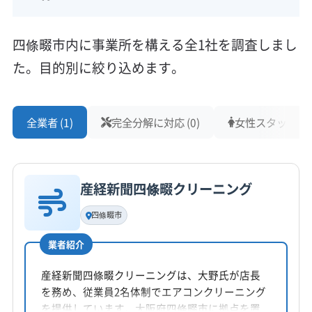
街地の狭い道は、軽自動車でし
四條畷市内に事業所を構える全1社を調査しまし
か入れないこともあります。予
た。目的別に絞り込めます。
約時に「家の前の道は狭いです」
と一言伝えていただくだけで、
当日のトラブルを大きく減らせ
全業者 (1)
完全分解に対応 (0)
女性スタッフ在籍 
ます。
産経新聞四條畷クリーニング
四條畷市でエアコンクリーニングをお考えな
四條畷市
ら、単なるホコリやカビだけでなく、幹線道路
由来の「油汚れ」と山間部の「湿気」が混ざり合っ
業者紹介
た、手強い汚れに対応する必要があります。
産経新聞四條畷クリーニングは、大野氏が店長
を務め、従業員2名体制でエアコンクリーニング
を提供しています。大阪府四條畷市に拠点を置