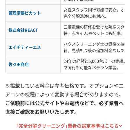
週末の渋滞を避けるための部屋干しや、日
中留守にしがちな生活がカビを増やしま
女性スタッフ同行可能で安心。オプ
管理清掃ピカット
完全分解洗浄にも対応。
す。また、エリアごとの駐車・道路事情が
三菱電機の研修を受けた熟練スタッ
追加料金や作業できないリスクにつながる
株式会社REACT
籍。赤ちゃんやペットにも配慮。
ため、事前の確認が賢明です。
ハウスクリーニング士の資格を持つ
エイチティーエス
籍。見積もり後の追加料金なしで安
24年の経験と5,000台以上の実績
佐々田商店
フ同行も可能なベテラン業者。
生活汚れの特徴
※掲載している料金は参考価格です。オプションやエ
イオンモール四條畷周辺では、週末の渋滞を避
アコンの機種によって変動する場合がありますので、
けて洗濯物を「部屋干し」するご家庭も多く、室
ご依頼前には公式サイトやお電話などで、必ず業者へ
内の湿度が上がってカビが育つ原因になりま
直接ご確認をお願いいたします。
す。また、大阪市内へ通勤される方が多いライ
「完全分解クリーニング」業者の選定基準はこちら