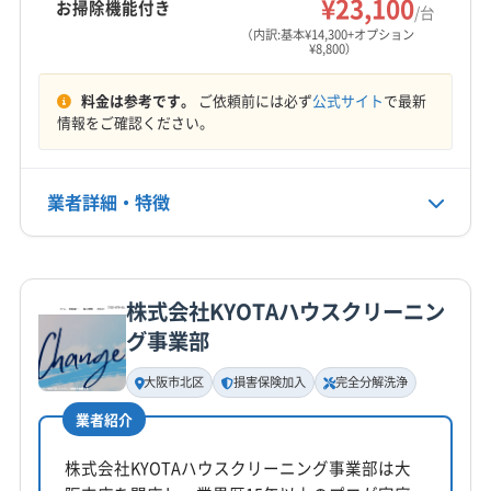
¥23,100
お掃除機能付き
/台
営業時間
大阪市阿倍野区
大阪市旭区
大阪市港区
大阪市此花区
(奈良県) 生駒郡平群町
(奈良県) 生駒市
（内訳:基本¥14,300+オプション
10:00〜17:00
大阪市住吉区
大阪市住之江区
大阪市城東区
¥8,800）
(奈良県) 大和高田市
(奈良県) 奈良市
大阪市生野区
大阪市西区
大阪市西成区
定休日
料金は参考です。
ご依頼前には必ず
公式サイト
で最新
大阪市西淀川区
大阪市大正区
大阪市中央区
不定休
情報をご確認ください。
大阪市鶴見区
大阪市天王寺区
大阪市都島区
大阪市東住吉区
大阪市東成区
大阪市東淀川区
電話番号
072-285-3618
業者詳細・特徴
大阪市福島区
大阪市平野区
大阪市北区
大阪市淀川区
大阪市浪速区
大東市
池田市
東大阪市
藤井寺市
公式HP
柏原市
八尾市
富田林市
豊中市
枚方市
箕面市
詳細な料金表
業者情報
特徴
公式サイトを見る
門真市
和泉市
三島郡島本町
泉南郡熊取町
株式会社KYOTAハウスクリーニン
泉南郡田尻町
泉南郡岬町
泉北郡忠岡町
基本情報
グ事業部
代表者名
南河内郡河南町
南河内郡千早赤阪村
南河内郡太子町
佐々田満央
大阪市北区
損害保険加入
完全分解洗浄
豊能郡能勢町
豊能郡豊能町
(兵庫県) 芦屋市
(兵庫県) 伊丹市
(兵庫県) 西宮市
(兵庫県) 川西市
業者紹介
所在地
(兵庫県) 尼崎市
(兵庫県) 宝塚市
(和歌山県) 紀の川市
大阪府東大阪市新庄2-14-14 アレイkitahashi101
株式会社KYOTAハウスクリーニング事業部は大
(和歌山県) 和歌山市
(奈良県) 宇陀市
(奈良県) 橿原市