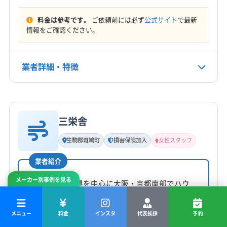
大阪市住吉区
大阪市住之江区
大阪市城東区
大阪市生野区
大阪市西区
大阪市西成区
料金は参考です。
ご依頼前には必ず
公式サイト
で最新
定休日
大阪市西淀川区
大阪市大正区
大阪市中央区
情報をご確認ください。
年中無休
大阪市鶴見区
大阪市天王寺区
大阪市都島区
大阪市東住吉区
大阪市東成区
大阪市東淀川区
電話番号
業者詳細・特徴
090-3966ｰ4146
大阪市福島区
大阪市平野区
大阪市北区
大阪市淀川区
大阪市浪速区
大東市
池田市
東大阪市
藤井寺市
詳細な料金表
業者情報
特徴
公式HP
柏原市
八尾市
富田林市
豊中市
枚方市
箕面市
公式サイトを見る
門真市
和泉市
三島郡島本町
泉南郡熊取町
三栄舎
基本情報
泉南郡田尻町
泉南郡岬町
泉北郡忠岡町
代表者名
生駒郡斑鳩町
損害保険加入
女性スタッフ
南河内郡河南町
南河内郡千早赤阪村
南河内郡太子町
上井淳
豊能郡能勢町
豊能郡豊能町
(三重県) 伊賀市
業者紹介
所在地
(三重県) 名張市
(京都府) 宇治市
(京都府) 乙訓郡大山崎町
メーカー別事例を見る
大阪府守口市佐太中町6-36-3 リ-フハイツ103
三栄舎は奈良県を中心に大阪・京都南部でハウ
(京都府) 久世郡久御山町
(京都府) 京田辺市
スクリーニングを提供しています。20年以上の
(京都府) 京都市右京区
(京都府) 京都市下京区
対応地域
経験を持つ女性代表の江藤氏が訪問。家庭用エ
(京都府) 京都市左京区
(京都府) 京都市山科区
メニュー
料金
インスタ
代表挨拶
予約
四條畷市
茨木市
羽曳野市
河内長野市
貝塚市
アコンクリーニングでは汚れによる追加料金は
全部見る