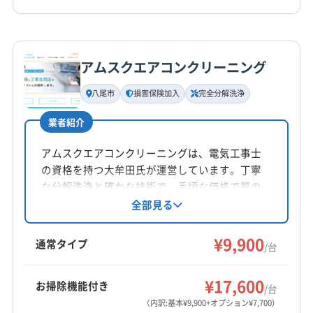
詳細な料金表
業者情報
特徴
アムスクエアコンクリーニング
基本情報
代表者名
八尾市
損害保険加入
完全分解洗浄
非公開
業者紹介
所在地
大阪府大阪市北区梅田1-1-3 大阪駅前第3ビル29 F 1-1-
アムスクエアコンクリーニングは、電気工事士
1号室
の資格を持つ大牟田氏が運営しています。丁寧
な分解洗浄と確かな技術で、手頃な価格で質の
対応地域
高いサービスを提供。エコ洗剤の使用や損害保
全部見る
四條畷市
茨木市
羽曳野市
貝塚市
岸和田市
険加入で安心です。防カビ抗菌コート、アフタ
ーフォローも充実。八尾商工会議所、エアコン
堺市堺区
堺市西区
堺市中区
堺市東区
堺市南区
¥9,900
通常タイプ
/台
クリーニング協会にも所属しています。
堺市美原区
堺市北区
守口市
松原市
寝屋川市
吹田市
摂津市
泉大津市
大阪狭山市
もっと見る
¥17,600
お掃除機能付き
/台
大阪市阿倍野区
大阪市旭区
大阪市港区
大阪市此花区
（内訳:基本¥9,900+オプション¥7,700）