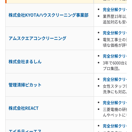
完全分解クリー
この油膜が強力な接着剤となり、空気中のホコ
株式会社KYOTAハウスクリーニング事業部
業界歴15年以上
追加対応も安心
リやカビの胞子をフィンの奥深くに固めて、ベ
完全分解クリー
タベタした粘り気のある汚れに変化させます。
アムスクエアコンクリーニング
電気工事士の資
さらに、東部の山間部からの湿った空気がこの
頃な価格が評判
汚れに水分を与え、カビや菌が繁殖してヌルヌ
完全分解クリー
株式会社まるしん
3年で6000台
ルしたカビの膜を作ります。
プロ集団。
完全分解クリー
この状態で安易に防カビコーティングをする
管理清掃ピカット
女性スタッフ同
洗浄にも対応。
と、内部に残った油汚れやカビを薬剤で閉じ込
完全分解クリー
めてしまい、中で腐敗が進んで「酸っぱい悪臭」
株式会社REACT
三菱電機の研修
の原因になるリスクがあります。だからこそ、
んやペットにも
この地域のエアコンには、汚れを物理的に完全
完全分解クリー
エイチティーエス