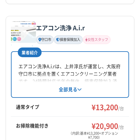
(奈良県) 生駒郡斑鳩町
(奈良県) 生駒郡平群町
詳細な料金表
業者情報
特徴
(奈良県) 生駒市
(奈良県) 大和高田市
(奈良県) 北葛城郡王寺町
(奈良県) 北葛城郡河合町
エアコン洗浄 A.i.r
基本情報
(奈良県) 北葛城郡広陵町
(奈良県) 北葛城郡上牧町
代表者名
守口市
損害保険加入
女性スタッフ
宇崎信也
業者紹介
所在地
奈良県北葛城郡河合町広瀬台2-6-7
エアコン洗浄A.i.rは、上井淳氏が運営し、大阪府
守口市に拠点を置くエアコンクリーニング業者
対応地域
です。24時間対応で年中無休。損害保険加入済
四條畷市
茨木市
羽曳野市
河内長野市
貝塚市
みです。女性スタッフ同行可能。内部洗浄から
全部見る
部品清掃まで丁寧な作業が特徴です。基本料金
岸和田市
交野市
高石市
高槻市
阪南市
堺市堺区
13200円/台から。複数台割引や、お掃除機能付
¥13,200
堺市西区
堺市中区
堺市東区
堺市南区
堺市美原区
通常タイプ
/台
きエアコン、室外機洗浄などのオプションも提
堺市北区
守口市
松原市
寝屋川市
吹田市
摂津市
もっと見る
供しています。
泉佐野市
泉大津市
泉南市
大阪狭山市
¥20,900
お掃除機能付き
/台
営業時間
大阪市阿倍野区
大阪市旭区
大阪市港区
大阪市此花区
（内訳:基本¥13,200+オプション
¥7,700）
8:00〜21:00