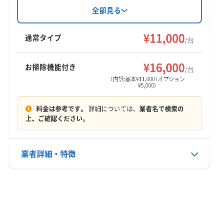
だからこそ、目先の価格の安さや「防カビコー
き、近畿エリアに対応。基本料金11,000円からで
全部見る
ト」といった手軽なオプションだけで業者を選ぶ
複数台割引も利用可能です。年中無休で土日祝
日も対応しており、営業時間外の相談も可能。
のは少し待ってください。
¥11,000
通常タイプ
/台
仕上がりに不満の場合は無料で追加対応してい
ます。
汚れの根本原因を物理的にごっそり取り除ける
¥16,000
お掃除機能付き
/台
（内訳:基本¥11,000+オプション
「完全分解洗浄」の技術があるかどうか。これ
¥5,000）
が、エアコンを長く快適に使うための、最も賢
料金は参考です。
詳細については、
業者名で検索の
明な選択です。
上、ご確認ください。
業者詳細・特徴
参考データ
詳細な料金表
業者情報
特徴
大気汚染常時監視測定局設置状況一覧 - 大阪
府
基本情報
代表者名