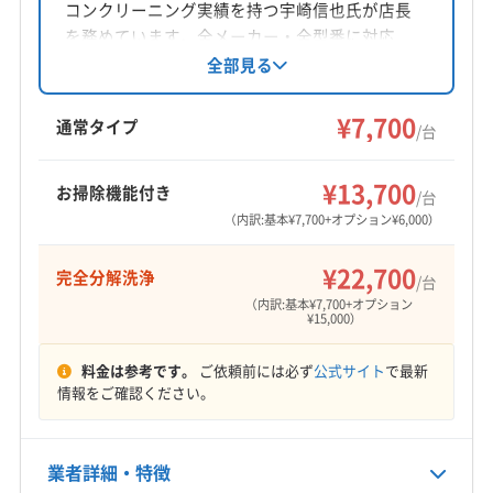
コンクリーニング実績を持つ宇崎信也氏が店長
対応地域
を務めています。全メーカー・全型番に対応
四條畷市
羽曳野市
交野市
堺市堺区
堺市西区
し、接客への配慮と迅速なレスポンスが強み。
全部見る
損害保険加入済みです。奈良県北葛城郡河合町
堺市中区
堺市東区
堺市南区
堺市美原区
堺市北区
を中心に近畿エリアに対応し、年中無休で8:00〜
¥7,700
守口市
松原市
寝屋川市
吹田市
摂津市
通常タイプ
/台
21:00まで営業。完全分解クリーニングや防カビ
大阪狭山市
大阪市阿倍野区
大阪市旭区
大阪市港区
もっと見る
抗菌コーティングも提供しています。
大阪市此花区
大阪市住吉区
大阪市住之江区
¥13,700
お掃除機能付き
/台
営業時間
大阪市城東区
大阪市生野区
大阪市西区
大阪市西成区
（内訳:基本¥7,700+オプション¥6,000）
8:00〜18:00
大阪市西淀川区
大阪市大正区
大阪市中央区
¥22,700
完全分解洗浄
大阪市鶴見区
大阪市天王寺区
大阪市都島区
/台
定休日
（内訳:基本¥7,700+オプション
大阪市東住吉区
大阪市東成区
大阪市東淀川区
不定休
¥15,000）
大阪市福島区
大阪市平野区
大阪市北区
大阪市淀川区
大阪市浪速区
大東市
東大阪市
藤井寺市
柏原市
料金は参考です。
ご依頼前には必ず
公式サイト
で最新
電話番号
情報をご確認ください。
080-7175-4922
八尾市
富田林市
門真市
南河内郡河南町
南河内郡千早赤阪村
南河内郡太子町
(兵庫県) 尼崎市
公式HP
(奈良県) 葛城市
(奈良県) 御所市
(奈良県) 香芝市
業者詳細・特徴
公式サイトを見る
(奈良県) 生駒郡安堵町
(奈良県) 生駒郡三郷町