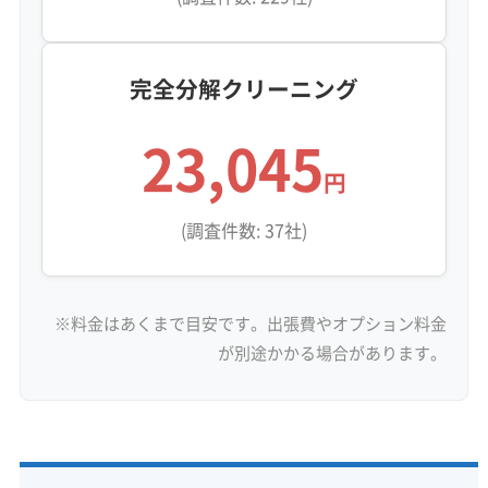
四條畷市は住宅地の特徴が東西で分かれてお
り、業者選びの注意点も異なります。東部の田
完全分解クリーニング
原台やさつきヶ丘といったニュータウンでは、
気密性の高い家に設置された「お掃除機能付きエ
23,045
アコン」が主流です。これらの機種は内部構造が
円
とても複雑なため、経験の浅い作業員では分解
(調査件数: 37社)
できず当日キャンセルになったり、無理に分解
して部品を壊したりするトラブルが懸念されま
す。
※料金はあくまで目安です。出張費やオプション料金
が別途かかる場合があります。
一方、JR四条畷駅周辺の旧市街地では、築年数
の経った木造住宅も多く、壁に「土壁」や「砂壁」
が使われていることがあります。これらの壁は