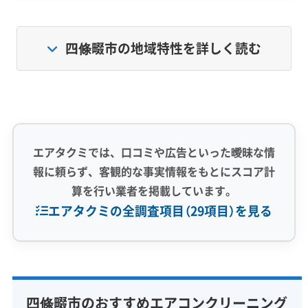
量が多いため、排ガスに含まれる油分を含んだ
ホコリが舞いやすい環境です。
四條畷市の地域特性を詳しく読む
一方で、市の約3分の2を占める東部の山間部（田
原台など）は、緑が豊かで湿気がこもりやすく、
カビや菌が繁殖しやすい条件が揃っています。
このため、四條畷市のエアコンは「油混じりの黒
エアタクミでは、口コミや広告といった曖昧な情
報に頼らず、客観的な事実情報をもとにスコア計
い汚れ」と「湿気によるカビ汚れ」の両方に対応す
算を行い業者を掲載しています。
る必要があります。
エアタクミの全調査項目（29項目）を見る
幹線道路沿いの「油混じりの汚れ」が落
専門性・技術力 (9)
ちにくい理由
完全分解洗浄
部分クリーニング
実績10年以上
四條畷市のおすすめエアコンクリーニング