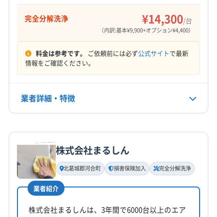
営業時間
大阪市住吉区
大阪市住之江区
大阪市城東区
10:00〜18:00
¥14,300
大阪市生野区
大阪市西区
大阪市西成区
完全分解洗浄
/台
大阪市西淀川区
大阪市大正区
大阪市中央区
（内訳:基本¥9,900+オプション¥4,400）
定休日
大阪市鶴見区
大阪市天王寺区
大阪市都島区
なし
料金は参考です。
ご依頼前には必ず
公式サイト
で最新
大阪市東住吉区
大阪市東成区
大阪市東淀川区
情報をご確認ください。
大阪市福島区
大阪市平野区
大阪市北区
大阪市淀川区
電話番号
0120-675-505
大阪市浪速区
大東市
東大阪市
藤井寺市
柏原市
業者詳細・特徴
八尾市
富田林市
豊中市
箕面市
門真市
和泉市
公式HP
公式サイトを見る
詳細な料金表
業者情報
特徴
株式会社まるしん
基本情報
代表者名
北葛城郡河合町
損害保険加入
完全分解洗浄
大牟田将輝
業者紹介
所在地
大阪府八尾市安中町4丁目3-10
株式会社まるしんは、3年間で6000台以上のエア