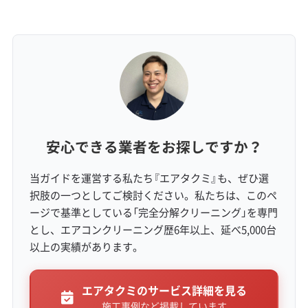
フスタイルでは、日中締め切った室内でエアコ
ン内部が高温多湿になり、カビが一気に増える
こともあります。山間部ではドレンホースから
虫が侵入し、悪臭や故障の原因になるケースも
見られます。
安心できる業者をお探しですか？
駐車・道路事情
当ガイドを運営する私たち『エアタクミ』も、ぜひ選
択肢の一つとしてご検討ください。私たちは、このペ
JR四条畷駅周辺はコインパーキングが比較的安
ージで基準としている「完全分解クリーニング」を専門
いですが、満車のリスクがあります。一方、田
とし、エアコンクリーニング歴6年以上、延べ5,000台
以上の実績があります。
原台などのニュータウンでは時間貸しの駐車場
が見つけにくい傾向があり、業者が駐車場所を
エアタクミのサービス詳細を見る
確保できないと、作業の遅れや高額な駐車料金
施工事例など掲載しています