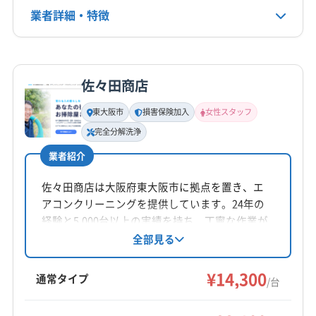
(奈良県) 香芝市
(奈良県) 高市郡高取町
非公開
業者詳細・特徴
大阪市福島区
大阪市平野区
大阪市北区
大阪市淀川区
(奈良県) 高市郡明日香村
(奈良県) 桜井市
大阪市浪速区
大東市
池田市
東大阪市
藤井寺市
公式HP
(奈良県) 生駒郡安堵町
(奈良県) 生駒郡三郷町
柏原市
八尾市
富田林市
豊中市
枚方市
箕面市
詳細な料金表
業者情報
特徴
公式サイトを見る
(奈良県) 生駒郡斑鳩町
(奈良県) 生駒郡平群町
門真市
和泉市
三島郡島本町
泉南郡熊取町
佐々田商店
(奈良県) 生駒市
(奈良県) 大和郡山市
(奈良県) 大和高田市
泉南郡田尻町
泉南郡岬町
泉北郡忠岡町
基本情報
代表者名
(奈良県) 天理市
(奈良県) 奈良市
(奈良県) 北葛城郡王寺町
南河内郡河南町
南河内郡千早赤阪村
南河内郡太子町
東大阪市
損害保険加入
女性スタッフ
辻剛史
(奈良県) 北葛城郡河合町
(奈良県) 北葛城郡広陵町
豊能郡能勢町
豊能郡豊能町
(京都府) 亀岡市
完全分解洗浄
(奈良県) 北葛城郡上牧町
(京都府) 京田辺市
(京都府) 長岡京市
(京都府) 八幡市
業者紹介
所在地
(兵庫県) 芦屋市
(兵庫県) 伊丹市
(兵庫県) 神戸市須磨区
大阪府堺市東区白鷺町1-15-2
佐々田商店は大阪府東大阪市に拠点を置き、エ
(兵庫県) 神戸市垂水区
(兵庫県) 神戸市西区
アコンクリーニングを提供しています。24年の
対応地域
(兵庫県) 神戸市中央区
(兵庫県) 神戸市長田区
経験と5,000台以上の実績を持ち、丁寧な作業が
四條畷市
茨木市
羽曳野市
河内長野市
貝塚市
(兵庫県) 神戸市東灘区
(兵庫県) 神戸市灘区
特徴です。基本料金に加え、お掃除機能付きエ
全部見る
岸和田市
交野市
高石市
高槻市
阪南市
堺市堺区
(兵庫県) 神戸市兵庫区
(兵庫県) 神戸市北区
アコンや室外機洗浄などのオプションも用意。
堺市西区
堺市中区
堺市東区
堺市南区
堺市美原区
(兵庫県) 西宮市
(兵庫県) 川西市
(兵庫県) 尼崎市
女性スタッフの同行も可能です（女性のみの作業
¥14,300
通常タイプ
/台
堺市北区
守口市
松原市
寝屋川市
吹田市
摂津市
は不可）。土日祝日は定休日のため、注意が必要
もっと見る
(兵庫県) 宝塚市
(奈良県) 香芝市
(奈良県) 生駒郡安堵町
です。
泉佐野市
泉大津市
泉南市
大阪狭山市
(奈良県) 生駒郡三郷町
(奈良県) 生駒郡斑鳩町