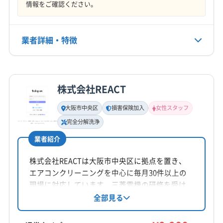
情報をご確認ください。
(奈良県) 香芝市
(奈良県) 高市郡高取町
(奈良県) 高市郡明日香村
(奈良県) 桜井市
業者詳細・特徴
(奈良県) 山辺郡山添村
(奈良県) 生駒郡安堵町
(奈良県) 生駒郡三郷町
(奈良県) 生駒郡斑鳩町
詳細な料金表
業者情報
特徴
(奈良県) 生駒郡平群町
(奈良県) 生駒市
(奈良県) 大和郡山市
(奈良県) 大和高田市
(奈良県) 天理市
株式会社REACT
(奈良県) 奈良市
(奈良県) 北葛城郡王寺町
基本情報
代表者名
大阪市中央区
損害保険加入
女性スタッフ
(奈良県) 北葛城郡河合町
(奈良県) 北葛城郡広陵町
藤本
完全分解洗浄
(奈良県) 北葛城郡上牧町
業者紹介
所在地
奈良県北葛城郡広陵町疋相61-18
株式会社REACTは大阪市中央区に拠点を置き、
エアコンクリーニングを中心に毎月30件以上の
対応地域
現場に対応しています。三菱電機の研修を受け
四條畷市
茨木市
羽曳野市
河内長野市
貝塚市
た熟練スタッフが在籍し、損害保険に加入。女
全部見る
岸和田市
交野市
高石市
高槻市
阪南市
堺市堺区
性スタッフ同行可能で、赤ちゃんやペットがい
堺市西区
堺市中区
堺市東区
堺市南区
堺市美原区
る家庭にも配慮し、丁寧な作業と迅速な対応で