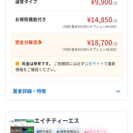
¥9,900
通常タイプ
/台
堺市北区
守口市
松原市
寝屋川市
吹田市
摂津市
快適な空間を提供します。
もっと見る
泉佐野市
泉大津市
泉南市
大阪狭山市
¥14,850
お掃除機能付き
/台
営業時間
大阪市阿倍野区
大阪市旭区
大阪市港区
大阪市此花区
（内訳:基本¥9,900+オプション¥4,950）
9:00〜20:00
大阪市住吉区
大阪市住之江区
大阪市城東区
大阪市生野区
大阪市西区
大阪市西成区
¥18,700
完全分解洗浄
定休日
/台
大阪市西淀川区
大阪市大正区
大阪市中央区
年末年始
（内訳:基本¥9,900+オプション¥8,800）
大阪市鶴見区
大阪市天王寺区
大阪市都島区
大阪市東住吉区
大阪市東成区
大阪市東淀川区
料金は参考です。
ご依頼前には必ず
公式サイト
で最新
電話番号
情報をご確認ください。
080-8329-8302
大阪市福島区
大阪市平野区
大阪市北区
大阪市淀川区
大阪市浪速区
大東市
池田市
東大阪市
藤井寺市
公式HP
柏原市
八尾市
富田林市
豊中市
枚方市
箕面市
業者詳細・特徴
公式サイトを見る
門真市
和泉市
三島郡島本町
泉南郡熊取町
泉南郡田尻町
泉南郡岬町
泉北郡忠岡町
詳細な料金表
業者情報
特徴
(京都府) 京田辺市
(京都府) 京都市右京区
エイチティーエス
(京都府) 京都市下京区
(京都府) 京都市左京区
基本情報
(京都府) 京都市山科区
(京都府) 京都市西京区
代表者名
堺市東区
損害保険加入
女性スタッフ