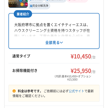
非公開
(京都府) 京都市中京区
(京都府) 京都市東山区
完全分解洗浄
(京都府) 京都市南区
(京都府) 京都市伏見区
業者紹介
所在地
(京都府) 城陽市
(京都府) 八幡市
(京都府) 木津川市
大阪府大阪市中央区
(兵庫県) 芦屋市
(兵庫県) 伊丹市
(兵庫県) 神戸市垂水区
大阪府堺市に拠点を置くエイチティーエスは、
ハウスクリーニング士資格を持つスタッフが在
(兵庫県) 神戸市中央区
(兵庫県) 神戸市長田区
対応地域
籍しています。丁寧な養生と作業を心がけ、東
(兵庫県) 神戸市東灘区
(兵庫県) 神戸市灘区
四條畷市
茨木市
羽曳野市
河内長野市
貝塚市
京海上日動損害保険加入で安心をサポート。基
全部見る
(兵庫県) 神戸市兵庫区
(兵庫県) 西宮市
(兵庫県) 尼崎市
岸和田市
交野市
高石市
高槻市
阪南市
堺市堺区
本料金10450円からで、お掃除機能付きエアコン
(和歌山県) 伊都郡かつらぎ町
(和歌山県) 伊都郡九度山町
堺市西区
堺市中区
堺市東区
堺市南区
堺市美原区
や室外機洗浄等のオプションも提供。見積もり
¥10,450
通常タイプ
/台
(和歌山県) 伊都郡高野町
(和歌山県) 海南市
堺市北区
守口市
松原市
寝屋川市
吹田市
摂津市
後の追加料金なしで、快適な空間作りをサポー
もっと見る
(和歌山県) 岩出市
(和歌山県) 紀の川市
(和歌山県) 橋本市
トしています。
泉佐野市
泉大津市
泉南市
大阪狭山市
¥25,950
お掃除機能付き
/台
(和歌山県) 和歌山市
(奈良県) 磯城郡三宅町
営業時間
大阪市阿倍野区
大阪市旭区
大阪市港区
大阪市此花区
（内訳:基本¥10,450+オプション
9:00〜19:00
(奈良県) 磯城郡川西町
(奈良県) 磯城郡田原本町
大阪市住吉区
大阪市住之江区
大阪市城東区
¥15,500）
(奈良県) 宇陀郡御杖村
(奈良県) 宇陀郡曽爾村
大阪市生野区
大阪市西区
大阪市西成区
定休日
料金は参考です。
ご依頼前には必ず
公式サイト
で最新
(奈良県) 宇陀市
(奈良県) 橿原市
(奈良県) 葛城市
大阪市西淀川区
大阪市大正区
大阪市中央区
不定休
情報をご確認ください。
(奈良県) 吉野郡下市町
(奈良県) 吉野郡吉野町
大阪市鶴見区
大阪市天王寺区
大阪市都島区
(奈良県) 吉野郡大淀町
(奈良県) 五條市
(奈良県) 御所市
大阪市東住吉区
大阪市東成区
大阪市東淀川区
電話番号