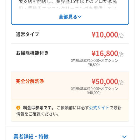
阪支店を開店し、業界歴15年以上のプロが家庭
対応地域
(奈良県) 葛城市
(奈良県) 吉野郡下市町
用・業務用エアコンクリーニングを提供してい
四條畷市
茨木市
高槻市
守口市
寝屋川市
吹田市
(奈良県) 吉野郡下北山村
(奈良県) 吉野郡吉野町
ます。ECO洗剤使用、自社対応、損害保険加入で
全部見る
摂津市
大阪市阿倍野区
大阪市旭区
大阪市港区
(奈良県) 吉野郡黒滝村
(奈良県) 吉野郡十津川村
安心。2週間以内の無料追加対応も行っていま
大阪市此花区
大阪市住吉区
大阪市住之江区
す。インボイス対応で領収書発行可能。価格以
(奈良県) 吉野郡上北山村
(奈良県) 吉野郡川上村
¥10,000
通常タイプ
/台
大阪市城東区
大阪市生野区
大阪市西区
大阪市西成区
上の価値の提供を目指しています。
もっと見る
(奈良県) 吉野郡大淀町
(奈良県) 吉野郡天川村
大阪市西淀川区
大阪市大正区
大阪市中央区
(奈良県) 吉野郡東吉野村
(奈良県) 吉野郡野迫川村
¥16,800
お掃除機能付き
/台
営業時間
大阪市鶴見区
大阪市天王寺区
大阪市都島区
(奈良県) 香芝市
(奈良県) 桜井市
(奈良県) 大和郡山市
（内訳:基本¥10,000+オプション
9:00〜18:00
大阪市東住吉区
大阪市東成区
大阪市東淀川区
¥6,800）
(奈良県) 大和高田市
(奈良県) 天理市
大阪市福島区
大阪市平野区
大阪市北区
大阪市淀川区
定休日
¥50,000
完全分解洗浄
大阪市浪速区
大東市
池田市
東大阪市
八尾市
/台
土・日
（内訳:基本¥10,000+オプション
豊中市
枚方市
箕面市
門真市
¥40,000）
電話番号
090-9546-7574
料金は参考です。
ご依頼前には必ず
公式サイト
で最新
情報をご確認ください。
公式HP
公式サイトを見る
業者詳細・特徴