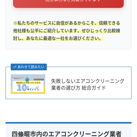
（実費請求）につながる可能性があります。ま
た、四條畷神社周辺や中野新町などの旧市街地
※私たちのサービスに自信があるからこそ、信頼できる
は道が非常に狭く、大きな車で訪問する業者は
他社様も公平にご紹介しています。ぜひじっくり比較検
家の前まで入れず、作業を断られることもある
討し、あなたに最適な一社をお選びください。
ため、予約時に自宅周りの状況を伝えておくと
安心です。
あわせて読みたい
失敗しないエアコンクリーニング
特に田原台のような新しい住宅
業者の選び方 総合ガイド
街では、お客様に駐車スペース
監修 宇賀神
の事前確認をお願いすることが
多いです。コインパーキングが
見つからず、作業時間が遅れる
四條畷市内のエアコンクリーニング業者
のを防ぐためです。また、旧市