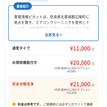
電話番号
非公開
業者紹介
大阪市福島区
大阪市平野区
大阪市北区
大阪市淀川区
大阪市浪速区
大東市
池田市
東大阪市
藤井寺市
管理清掃ピカットは、奈良県北葛城郡広陵町に
公式HP
柏原市
八尾市
富田林市
豊中市
枚方市
箕面市
拠点を置き、エアコンクリーニングを提供して
公式サイトなし
門真市
和泉市
三島郡島本町
泉南郡熊取町
います。損害保険加入で安心。女性スタッフ同
泉南郡田尻町
泉南郡岬町
泉北郡忠岡町
行も可能です。基本料金11000円からで、複数台
全部見る
割引やオプションで消臭抗菌コート、完全分解
南河内郡河南町
南河内郡千早赤阪村
南河内郡太子町
洗浄にも対応しています。9:00〜20:00まで営業
¥11,000
豊能郡能勢町
豊能郡豊能町
(奈良県) 磯城郡三宅町
通常タイプ
/台
し、年末年始は休業です。
(奈良県) 磯城郡川西町
(奈良県) 磯城郡田原本町
(奈良県) 宇陀郡御杖村
(奈良県) 宇陀郡曽爾村
¥20,000
お掃除機能付き
/台
(奈良県) 宇陀市
(奈良県) 橿原市
(奈良県) 葛城市
（内訳:基本¥11,000+オプション
¥9,000）
(奈良県) 吉野郡下市町
(奈良県) 吉野郡下北山村
(奈良県) 吉野郡吉野町
(奈良県) 吉野郡黒滝村
¥21,000
完全分解洗浄
/台
(奈良県) 吉野郡十津川村
(奈良県) 吉野郡上北山村
（内訳:基本¥11,000+オプション
¥10,000）
(奈良県) 吉野郡川上村
(奈良県) 吉野郡大淀町
(奈良県) 吉野郡天川村
(奈良県) 吉野郡東吉野村
料金は参考です。
ご依頼前には必ず
公式サイト
で最新
(奈良県) 吉野郡野迫川村
(奈良県) 五條市
(奈良県) 御所市