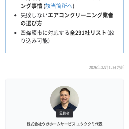
ング事情
(
該当箇所へ
)
失敗しない
エアコンクリーニング業者
の選び方
四條畷市に対応する
全291社リスト
（絞
り込み可能）
2026年02月12日更新
監修者
株式会社ウガホームサービス エタククミ代表