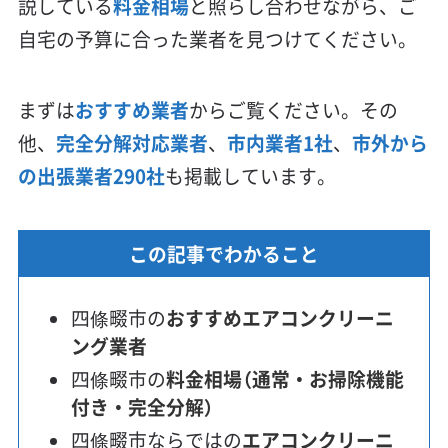
説している
料金相場
と照らし合わせながら、ご
自宅の予算に合った業者を見つけてください。
まずは
おすすめ業者
からご覧ください。その
他、
完全分解対応業者
、
市内業者1社
、
市外から
の出張業者290社
も掲載しています。
この記事でわかること
四條畷市の
おすすめエアコンクリーニ
ング業者
四條畷市の
料金相場（通常・お掃除機能
付き・完全分解）
四條畷市ならではの
エアコンクリーニ