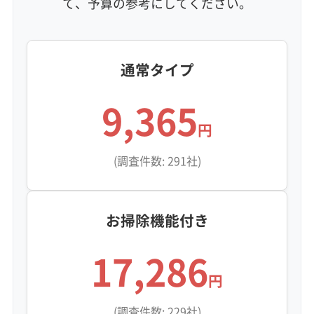
て、予算の参考にしてください。
通常タイプ
ニュータウン・旧市街地エリア特有の
業者選びの注意点
9,365
円
新しい住宅地では複雑な高機能エアコン、
(調査件数: 291社)
昔からの住宅地では劣化した建材という異
なるリスクがあります。それぞれの環境に
お掃除機能付き
対応できる専門知識を持った業者選びが重
17,286
要です。
円
(調査件数: 229社)