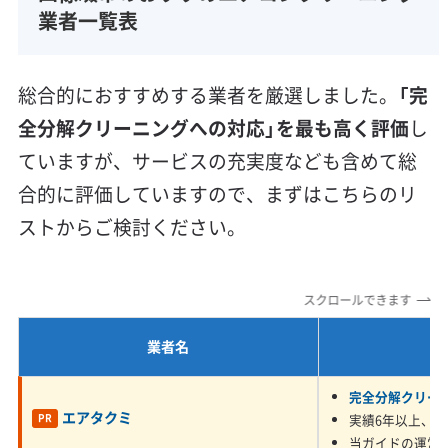
資格保有スタッフ
家庭用エアコン
業務用エアコン
業者一覧表
壁掛け型
天井カセット型
お掃除機能付き
排気ガスに含まれる油分が接着剤の役割を
信頼性・安心感 (8)
総合的におすすめする業者を厳選しました。
「完
して、ホコリやカビを内部に固着させま
保証付き
アフターフォロー
女性スタッフ在籍
全分解クリーニングへの対応」を最も高く評価
し
す。そのため、表面的な洗浄では不十分
エコ洗剤使用
アレルギー対策
ハウスダスト除去
ていますが、サービスの充実度なども含めて総
で、内部まで物理的に除去する「完全分解洗
地域密着型
フランチャイズ
合的に評価していますので、まずはこちらのリ
浄」が不可欠です。
利便性・サービス (12)
ストからご検討ください。
定額料金
複数台割引
初回割引
定期メンテナンス
当日予約可能
即日対応可能
24時間対応
土日祝日対応
四條畷市の平野部、特に国道163号や170号（大阪
スクロールできます
年末年始対応
防カビ・抗菌
消臭処理
防汚コーティング
外環状線）沿いのお宅では、エアコンが排ガスに
業者名
含まれる細かい油分を吸い込んでいます。この
※項目にカーソルを合わせると詳細な説明が表示されます。
油分が内部のアルミフィンに付くと、本来水を
完全分解クリー
エアタクミ
実績6年以上、5,
PR
弾くためのコーティングが効かなくなります。
当ガイドの運営