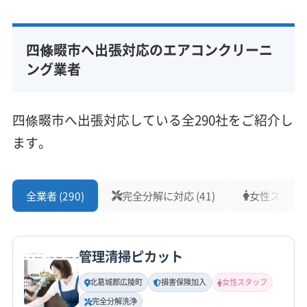
令和３年度 四條畷市通学路等交通安全プロ
大野
グラム 安全対策箇所一覧表
四條畷市へ出張対応のエアコンクリーニ
所在地
大阪府四條畷市江瀬美町2-4
四条畷駅周辺の渋滞情報 - NAVITIME
ング業者
対応地域
田原台4号公園（四條畷市/公園・緑地）の地図
四條畷市
茨木市
羽曳野市
河内長野市
貝塚市
四條畷市へ出張対応している全290社をご紹介し
｜地図マピオン
岸和田市
交野市
高石市
高槻市
阪南市
堺市堺区
ます。
堺市西区
堺市中区
堺市東区
堺市南区
堺市美原区
堺市北区
守口市
松原市
寝屋川市
吹田市
摂津市
もっと見る
泉佐野市
泉大津市
泉南市
大阪狭山市
全業者 (290)
完全分解に対応 (41)
女性スタッフ在
営業時間
大阪市阿倍野区
大阪市旭区
大阪市港区
大阪市此花区
8:00〜18:00
大阪市住吉区
大阪市住之江区
大阪市城東区
大阪市生野区
大阪市西区
大阪市西成区
管理清掃ピカット
定休日
大阪市西淀川区
大阪市大正区
大阪市中央区
なし
北葛城郡広陵町
損害保険加入
女性スタッフ
大阪市鶴見区
大阪市天王寺区
大阪市都島区
完全分解洗浄
大阪市東住吉区
大阪市東成区
大阪市東淀川区