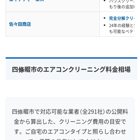
ハウスクリーニ
に除去する「完全分解洗浄」が最も有効な対策で
もり後の追加料
す。
完全分解クリー
佐々田商店
24年の経験と5
も可能なベテラ
国道沿いのお宅から「自分で掃除
したのに臭いが取れない」という
監修 宇賀神
ご相談をよく受けます。これは
四條畷市のエアコンクリーニング料金相場
表面のホコリは取れても、油で
固着した奥のカビの根が残って
いる証拠です。このベタベタし
た汚れは、専門業者の高圧洗浄
四條畷市で対応可能な業者（全291社）の公開料
で物理的に洗い流さないと、根
金から算出した、クリーニング費用の目安で
本的な解決は難しいのが実情で
す。ご自宅のエアコンタイプと照らし合わせ
す。