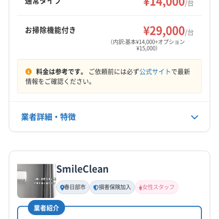
¥14,000
通常タイプ
/台
9時から19時まで営業しています。複数台割引や
さいたま市緑区
ふじみ野市
羽生市
越谷市
桶川市
もっと見る
駐車代負担も魅力です。
加須市
吉川市
久喜市
狭山市
熊谷市
戸田市
¥29,000
お掃除機能付き
/台
営業時間
幸手市
行田市
鴻巣市
坂戸市
三郷市
志木市
（内訳:基本¥14,000+オプション
¥15,000）
9:00〜18:00
春日部市
所沢市
上尾市
新座市
深谷市
川越市
川口市
草加市
秩父市
朝霞市
鶴ヶ島市
東松山市
料金は参考です。
ご依頼前には必ず
公式サイト
で最新
定休日
日高市
入間市
白岡市
八潮市
飯能市
富士見市
情報をご確認ください。
なし
北本市
本庄市
蓮田市
和光市
蕨市
児玉郡上里町
児玉郡神川町
児玉郡美里町
大里郡寄居町
電話番号
業者詳細・特徴
048-975-8618
秩父郡横瀬町
秩父郡皆野町
秩父郡小鹿野町
秩父郡長瀞町
秩父郡東秩父村
南埼玉郡宮代町
詳細な料金表
業者情報
特徴
公式HP
入間郡越生町
入間郡三芳町
入間郡毛呂山町
公式サイトを見る
比企郡ときがわ町
比企郡滑川町
比企郡吉見町
SmileClean
基本情報
比企郡小川町
比企郡川島町
比企郡鳩山町
代表者名
春日部市
損害保険加入
女性スタッフ
比企郡嵐山町
北葛飾郡松伏町
北葛飾郡杉戸町
目黒美貴
北足立郡伊奈町
(東京都) あきる野市
(東京都) 稲城市
業者紹介
所在地
(東京都) 羽村市
(東京都) 葛飾区
(東京都) 御蔵島村