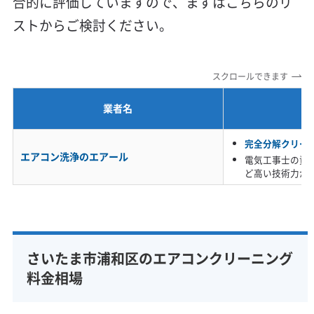
合的に評価していますので、まずはこちらのリ
利便性・サービス (12)
ストからご検討ください。
定額料金
複数台割引
初回割引
定期メンテナンス
当日予約可能
即日対応可能
24時間対応
土日祝日対応
スクロールできます
年末年始対応
防カビ・抗菌
消臭処理
防汚コーティング
業者名
※項目にカーソルを合わせると詳細な説明が表示されます。
完全分解クリー
エアコン洗浄のエアール
電気工事士の資
ど高い技術力が
さいたま市浦和区のエアコンクリーニング
料金相場