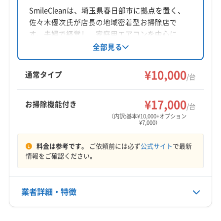
神奈川県相模原市南区
SmileCleanは、埼玉県春日部市に拠点を置く、
(東京都) 江戸川区
(東京都) 江東区
(東京都) 港区
佐々木優次氏が店長の地域密着型お掃除店で
(東京都) 荒川区
(東京都) 国分寺市
(東京都) 国立市
対応地域
す。夫婦で経営し、家庭用エアコンを中心に、
(東京都) 狛江市
(東京都) 三鷹市
(東京都) 三宅島三宅村
さいたま市浦和区
さいたま市岩槻区
さいたま市見沼区
他社で断られる高難度機種にも対応。女性スタ
全部見る
(東京都) 渋谷区
(東京都) 小笠原村
(東京都) 小金井市
ッフの指名も可能で、動物や環境に優しい抗菌
さいたま市桜区
さいたま市西区
さいたま市大宮区
(東京都) 小平市
(東京都) 昭島市
(東京都) 新宿区
消臭除菌コート剤を使用しています。損害保険
¥10,000
さいたま市中央区
さいたま市南区
さいたま市北区
通常タイプ
/台
加入済みです。
(東京都) 新島村
(東京都) 神津島村
(東京都) 杉並区
さいたま市緑区
所沢市
上尾市
川越市
川口市
もっと見る
(東京都) 世田谷区
(東京都) 清瀬市
(東京都) 稲城市
(東京都) 葛飾区
(東京都) 江戸川区
¥17,000
お掃除機能付き
/台
(東京都) 西多摩郡奥多摩町
(東京都) 西多摩郡瑞穂町
営業時間
(東京都) 江東区
(東京都) 港区
(東京都) 荒川区
（内訳:基本¥10,000+オプション
(東京都) 西多摩郡日の出町
(東京都) 西多摩郡檜原村
¥7,000）
平日8:00〜19:00 土日祝9:00〜19:00
(東京都) 国分寺市
(東京都) 国立市
(東京都) 狛江市
(東京都) 西東京市
(東京都) 青ヶ島村
(東京都) 青梅市
(東京都) 三鷹市
(東京都) 渋谷区
(東京都) 小金井市
料金は参考です。
ご依頼前には必ず
公式サイト
で最新
定休日
(東京都) 千代田区
(東京都) 足立区
(東京都) 多摩市
(東京都) 小平市
(東京都) 昭島市
(東京都) 新宿区
情報をご確認ください。
年中無休
(東京都) 台東区
(東京都) 大田区
(東京都) 大島町
(東京都) 杉並区
(東京都) 世田谷区
(東京都) 清瀬市
(東京都) 中央区
(東京都) 中野区
(東京都) 町田市
(東京都) 西東京市
(東京都) 青梅市
(東京都) 千代田区
電話番号
業者詳細・特徴
(東京都) 調布市
(東京都) 東久留米市
(東京都) 東村山市
非公開
(東京都) 足立区
(東京都) 多摩市
(東京都) 台東区
(東京都) 東大和市
(東京都) 日野市
(東京都) 八王子市
(東京都) 大田区
(東京都) 中央区
(東京都) 中野区
詳細な料金表
業者情報
特徴
(東京都) 八丈島八丈町
(東京都) 板橋区
(東京都) 品川区
公式HP