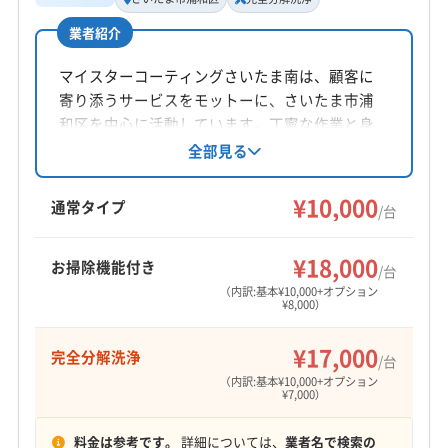
業者紹介
所在地
埼玉県さいたま市浦和区東仲町10-1 スカイフィ-ルド2
マイスターコーティングさいたま南は、顧客に
F
寄り添うサービスをモットーに、さいたま市浦
和区を中心に活動しています。丁寧な作業と身
対応地域
体に優しい洗剤を使用し、安心安全なクリーニ
全部見る
さいたま市浦和区
さいたま市岩槻区
さいたま市見沼区
ングを提供。完全分解や防カビ抗菌コートにも
さいたま市桜区
さいたま市西区
さいたま市大宮区
対応しています。月～土の9時～18時営業、不定
¥10,000
通常タイプ
/台
さいたま市中央区
さいたま市南区
さいたま市北区
休。複数台割引や各種オプションも用意されて
さいたま市緑区
います。
もっと見る
¥18,000
お掃除機能付き
/台
（内訳:基本¥10,000+オプション
営業時間
¥8,000）
9:00〜18:00
¥17,000
完全分解洗浄
/台
定休日
（内訳:基本¥10,000+オプション
土
¥7,000）
料金は参考です。
詳細については、
業者名で検索の
電話番号