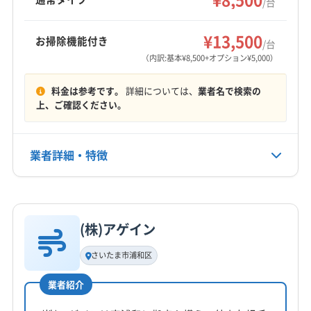
/台
アは埼玉県と東京都の一部です。
さいたま市緑区
ふじみ野市
越谷市
戸田市
志木市
もっと見る
新座市
川口市
草加市
朝霞市
富士見市
和光市
¥13,500
お掃除機能付き
/台
営業時間
蕨市
(東京都) 板橋区
（内訳:基本¥8,500+オプション¥5,000）
9:00〜18:00
料金は参考です。
詳細については、
業者名で検索の
定休日
上、ご確認ください。
不定休
業者詳細・特徴
電話番号
非公開
詳細な料金表
業者情報
特徴
公式HP
公式サイトなし
(株)アゲイン
基本情報
代表者名
さいたま市浦和区
宍戸一智
業者紹介
所在地