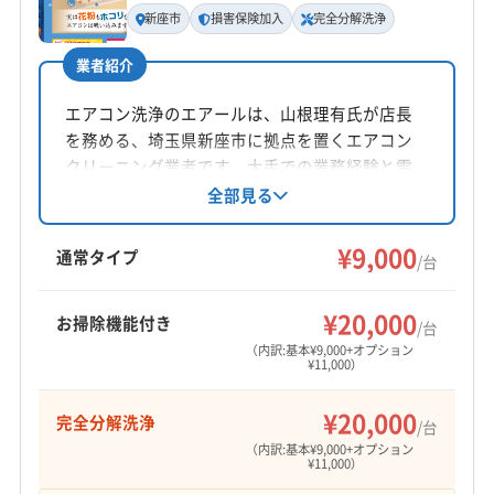
定休日
新座市
損害保険加入
完全分解洗浄
月
業者紹介
電話番号
非公開
エアコン洗浄のエアールは、山根理有氏が店長
を務める、埼玉県新座市に拠点を置くエアコン
公式HP
クリーニング業者です。大手での業務経験と電
公式サイトなし
気工事士の資格を持ち、損害保険加入済み。完
全部見る
全分解洗浄や防カビ抗菌コーティングにも対応
しています。平日土日8:00〜19:00営業で、時間
¥9,000
通常タイプ
/台
外も相談可能です。
¥20,000
お掃除機能付き
/台
（内訳:基本¥9,000+オプション
¥11,000）
¥20,000
完全分解洗浄
/台
（内訳:基本¥9,000+オプション
¥11,000）