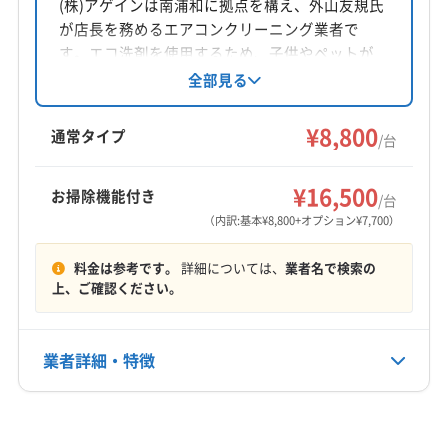
埼玉県さいたま市浦和区
(株)アゲインは南浦和に拠点を構え、外山友規氏
が店長を務めるエアコンクリーニング業者で
対応地域
す。エコ洗剤を使用するため、子供やペットが
さいたま市浦和区
さいたま市岩槻区
さいたま市見沼区
いる家庭でも安心して利用できます。損害保険
全部見る
加入で万が一の事態にも備えています。土日祝
さいたま市桜区
さいたま市西区
さいたま市大宮区
日対応や防カビ・抗菌コーティングも提供し、
¥8,800
さいたま市中央区
さいたま市南区
さいたま市北区
通常タイプ
/台
丁寧な作業で快適な空間作りをサポートしてい
さいたま市緑区
ふじみ野市
越谷市
桶川市
吉川市
もっと見る
ます。
久喜市
狭山市
戸田市
志木市
春日部市
所沢市
¥16,500
お掃除機能付き
/台
営業時間
上尾市
新座市
川越市
川口市
草加市
朝霞市
（内訳:基本¥8,800+オプション¥7,700）
9:00〜18:00
鶴ヶ島市
東松山市
白岡市
富士見市
北本市
料金は参考です。
詳細については、
業者名で検索の
蓮田市
和光市
蕨市
(東京都) 新宿区
(東京都) 杉並区
定休日
上、ご確認ください。
(東京都) 清瀬市
(東京都) 西東京市
(東京都) 足立区
不定休
(東京都) 中野区
(東京都) 東久留米市
(東京都) 板橋区
(東京都) 文京区
(東京都) 豊島区
(東京都) 北区
業者詳細・特徴
電話番号
非公開
(東京都) 練馬区
詳細な料金表
業者情報
特徴
公式HP