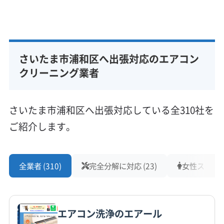
公式サイトなし
基本情報
代表者名
外山友規
さいたま市浦和区へ出張対応のエアコン
所在地
埼玉県さいたま市浦和区岸町5-15-22 ヴィラコ-スト
クリーニング業者
301
対応地域
さいたま市浦和区へ出張対応している全310社を
さいたま市浦和区
さいたま市岩槻区
さいたま市見沼区
ご紹介します。
さいたま市桜区
さいたま市西区
さいたま市大宮区
さいたま市中央区
さいたま市南区
さいたま市北区
さいたま市緑区
戸田市
川口市
蕨市
もっと見る
全業者 (310)
完全分解に対応 (23)
女性スタッフ在
営業時間
9:00〜18:00
エアコン洗浄のエアール