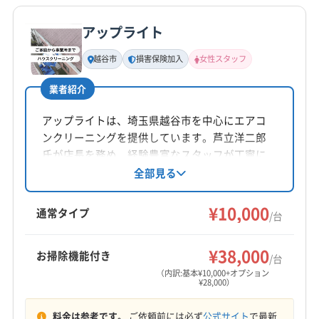
公式HP
(千葉県) 流山市
(東京都) 葛飾区
(東京都) 江戸川区
公式サイトを見る
アップライト
(東京都) 荒川区
(東京都) 新宿区
(東京都) 足立区
基本情報
代表者名
(東京都) 台東区
(東京都) 板橋区
(東京都) 豊島区
越谷市
損害保険加入
女性スタッフ
杉田博信
(東京都) 北区
(東京都) 墨田区
(東京都) 練馬区
業者紹介
(栃木県) 宇都宮市
(栃木県) 佐野市
(栃木県) 小山市
所在地
(栃木県) 足利市
(栃木県) 栃木市
(群馬県) 館林市
埼玉県坂戸市塚越1119-3
アップライトは、埼玉県越谷市を中心にエアコ
(群馬県) 邑楽郡千代田町
(群馬県) 邑楽郡大泉町
ンクリーニングを提供しています。芦立洋二郎
対応地域
(群馬県) 邑楽郡板倉町
(群馬県) 邑楽郡明和町
氏が店長を務め、経験豊富なスタッフが丁寧に
さいたま市浦和区
さいたま市岩槻区
さいたま市見沼区
対応。損害保険加入済みです。基本料金10,000
全部見る
(群馬県) 邑楽郡邑楽町
(茨城県) つくばみらい市
円/台～で、お掃除機能付きエアコン、消臭抗菌
さいたま市桜区
さいたま市西区
さいたま市大宮区
(茨城県) つくば市
(茨城県) 猿島郡境町
コート、室外機洗浄などのオプションも充実。
¥10,000
さいたま市中央区
さいたま市南区
さいたま市北区
通常タイプ
(茨城県) 猿島郡五霞町
(茨城県) 下妻市
/台
土日祝日対応、保証付き、女性スタッフ在籍、
さいたま市緑区
ふじみ野市
桶川市
狭山市
熊谷市
(茨城県) 結城郡八千代町
(茨城県) 結城市
(茨城県) 古河市
もっと見る
防カビ・抗菌コーティングが特徴です。
鴻巣市
坂戸市
志木市
所沢市
上尾市
川越市
¥38,000
(茨城県) 坂東市
(茨城県) 常総市
(茨城県) 筑西市
お掃除機能付き
/台
営業時間
秩父市
朝霞市
鶴ヶ島市
日高市
入間市
飯能市
（内訳:基本¥10,000+オプション
¥28,000）
9:00〜18:00
富士見市
本庄市
和光市
秩父郡横瀬町
秩父郡皆野町
秩父郡小鹿野町
秩父郡長瀞町
料金は参考です。
ご依頼前には必ず
公式サイト
で最新