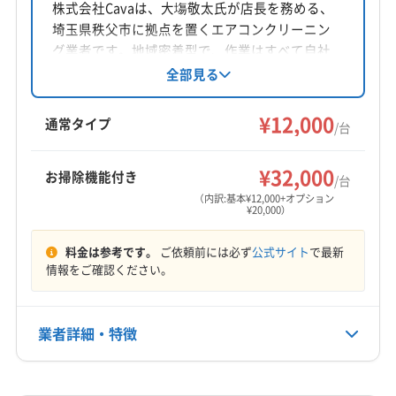
東京都西東京市
株式会社Cavaは、大塲敬太氏が店長を務める、
埼玉県秩父市に拠点を置くエアコンクリーニン
対応地域
グ業者です。地域密着型で、作業はすべて自社
さいたま市浦和区
さいたま市岩槻区
さいたま市見沼区
対応。損害保険加入済みです。女性スタッフの
全部見る
同行も可能。営業時間外や対応地域外でも相談
さいたま市桜区
さいたま市西区
さいたま市大宮区
に応じています。基本料金12,000円からで、複数
¥12,000
さいたま市中央区
さいたま市南区
さいたま市北区
通常タイプ
/台
台割引やオプションも充実しています。
さいたま市緑区
ふじみ野市
狭山市
戸田市
志木市
もっと見る
所沢市
新座市
川越市
川口市
草加市
朝霞市
¥32,000
お掃除機能付き
/台
営業時間
鶴ヶ島市
日高市
入間市
富士見市
和光市
蕨市
（内訳:基本¥12,000+オプション
¥20,000）
8:30〜20:00
入間郡三芳町
(東京都) あきる野市
(東京都) 稲城市
(東京都) 羽村市
(東京都) 国分寺市
(東京都) 国立市
料金は参考です。
ご依頼前には必ず
公式サイト
で最新
定休日
(東京都) 狛江市
(東京都) 三鷹市
(東京都) 小金井市
情報をご確認ください。
不定休
(東京都) 小平市
(東京都) 昭島市
(東京都) 杉並区
(東京都) 清瀬市
(東京都) 西東京市
(東京都) 青梅市
電話番号
業者詳細・特徴
042-454-2760
(東京都) 町田市
(東京都) 調布市
(東京都) 東久留米市
(東京都) 東村山市
(東京都) 東大和市
(東京都) 日野市
詳細な料金表
業者情報
特徴
公式HP
(東京都) 八王子市
(東京都) 板橋区
(東京都) 府中市