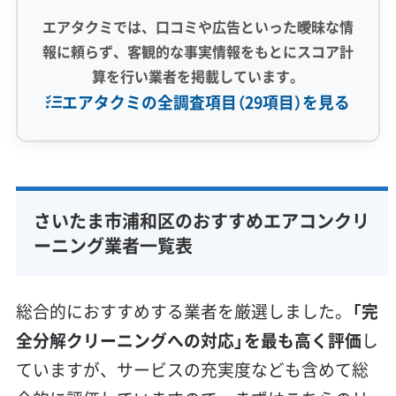
エアタクミでは、口コミや広告といった曖昧な情
報に頼らず、客観的な事実情報をもとにスコア計
算を行い業者を掲載しています。
エアタクミの全調査項目（29項目）を見る
専門性・技術力 (9)
完全分解洗浄
部分クリーニング
実績10年以上
さいたま市浦和区のおすすめエアコンクリ
資格保有スタッフ
家庭用エアコン
業務用エアコン
ーニング業者一覧表
壁掛け型
天井カセット型
お掃除機能付き
信頼性・安心感 (8)
総合的におすすめする業者を厳選しました。
「完
保証付き
アフターフォロー
女性スタッフ在籍
全分解クリーニングへの対応」を最も高く評価
し
エコ洗剤使用
アレルギー対策
ハウスダスト除去
ていますが、サービスの充実度なども含めて総
地域密着型
フランチャイズ