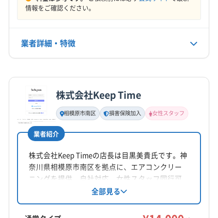
定休日
秩父郡東秩父村
入間郡越生町
入間郡三芳町
情報をご確認ください。
年中無休
入間郡毛呂山町
電話番号
業者詳細・特徴
049-284-8002
詳細な料金表
業者情報
特徴
公式HP
公式サイトを見る
株式会社Keep Time
基本情報
代表者名
相模原市南区
損害保険加入
女性スタッフ
芦立洋二郎
業者紹介
所在地
埼玉県越谷市恩間708-24
株式会社Keep Timeの店長は目黒美貴氏です。神
奈川県相模原市南区を拠点に、エアコンクリー
対応地域
ニングを提供。自社対応、女性スタッフ同行可
さいたま市浦和区
さいたま市岩槻区
さいたま市見沼区
能、損害保険加入済みです。大手での業務経験
全部見る
も豊富で、仕上がりに不満の場合は無料で追加
さいたま市桜区
さいたま市西区
さいたま市大宮区
対応。年中無休で、平日8時から19時、土日祝日
さいたま市中央区
さいたま市南区
さいたま市北区