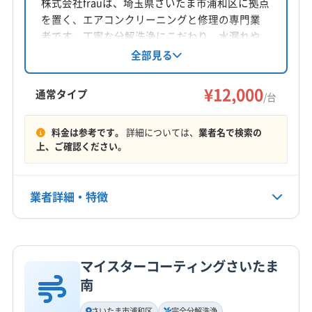
株式会社frauは、埼玉県さいたま市浦和区に拠点
を置く、エアコンクリーニングと修理の専門業
者です。丁寧な分解洗浄にこだわり、水漏れや
機械の故障を防ぐことを目指しています。土曜
全部見る
が定休で、9時から18時まで営業しています。
¥12,000
通常タイプ
/台
料金は参考です。
詳細については、
業者名で検索の
上、ご確認ください。
業者詳細・特徴
詳細な料金表
業者情報
特徴
マイスターコーティングさいたま
基本情報
南
代表者名
加藤
さいたま市浦和区
完全分解洗浄