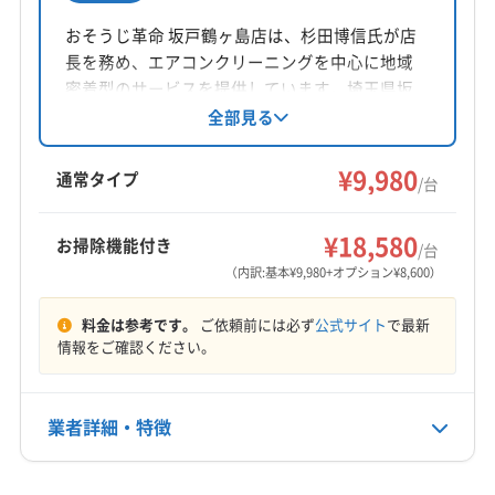
所在地
埼玉県北葛飾郡杉戸町
おそうじ革命 坂戸鶴ヶ島店は、杉田博信氏が店
長を務め、エアコンクリーニングを中心に地域
対応地域
密着型のサービスを提供しています。埼玉県坂
さいたま市浦和区
さいたま市岩槻区
さいたま市見沼区
戸市塚越に拠点を置き、9時〜18時まで年中無休
全部見る
で営業。損害保険加入、女性スタッフ同行可
さいたま市桜区
さいたま市西区
さいたま市大宮区
能、クレジットカード利用可です。基本料金の
¥9,980
さいたま市中央区
さいたま市南区
さいたま市北区
通常タイプ
/台
他、お掃除機能付きエアコンや室外機洗浄など
さいたま市緑区
ふじみ野市
羽生市
越谷市
桶川市
もっと見る
のオプションも充実。鶴ヶ島市や川越市など幅
加須市
吉川市
久喜市
狭山市
熊谷市
戸田市
¥18,580
お掃除機能付き
広いエリアに対応しています。
/台
営業時間
幸手市
行田市
鴻巣市
坂戸市
三郷市
志木市
（内訳:基本¥9,980+オプション¥8,600）
8:00〜20:00
春日部市
所沢市
上尾市
新座市
深谷市
川越市
料金は参考です。
ご依頼前には必ず
公式サイト
で最新
川口市
草加市
秩父市
朝霞市
東松山市
入間市
定休日
情報をご確認ください。
白岡市
八潮市
飯能市
富士見市
北本市
本庄市
日
蓮田市
和光市
蕨市
南埼玉郡宮代町
比企郡吉見町
比企郡川島町
北葛飾郡松伏町
北葛飾郡杉戸町
業者詳細・特徴
電話番号
0480-38-3058
北足立郡伊奈町
(千葉県) 我孫子市
(千葉県) 松戸市
(千葉県) 柏市
(千葉県) 白井市
(千葉県) 野田市
詳細な料金表
業者情報
特徴