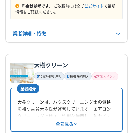
料金は参考です。
ご依頼前には必ず
公式サイト
で最新
情報をご確認ください。
業者詳細・特徴
詳細な料金表
業者情報
特徴
大樹クリーン
基本情報
代表者名
北葛飾郡杉戸町
損害保険加入
女性スタッフ
山根理有
業者紹介
所在地
埼玉県新座市
大樹クリーンは、ハウスクリーニング士の資格
を持つ古谷大樹氏が運営しています。エアコン
対応地域
クリーニングではエコ洗剤を使用し、防カビ・
さいたま市浦和区
さいたま市岩槻区
さいたま市見沼区
抗菌コーティングも実施。女性スタッフ同行も
全部見る
可能で安心して依頼できます。埼玉県北葛飾郡
さいたま市桜区
さいたま市西区
さいたま市大宮区