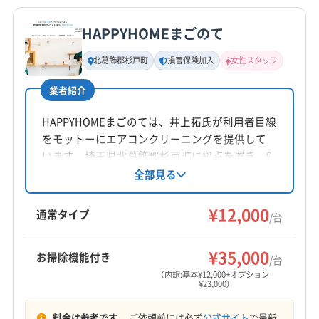
(東京都) 町田市
(東京都) 調布市
(東京都) 東久留米市
公式サイトを見る
(東京都) 府中市
(東京都) 武蔵村山市
(東京都) 武蔵野市
(東京都) 東村山市
(東京都) 東大和市
(東京都) 日野市
HAPPYHOMEまごのて
(東京都) 福生市
(東京都) 文京区
(東京都) 豊島区
基本情報
(東京都) 八王子市
(東京都) 板橋区
(東京都) 品川区
代表者名
(東京都) 北区
(東京都) 墨田区
(東京都) 目黒区
北葛飾郡杉戸町
損害保険加入
女性スタッフ
(東京都) 府中市
(東京都) 武蔵村山市
(東京都) 武蔵野市
佐々木優次
(東京都) 利島村
(東京都) 立川市
(東京都) 練馬区
(東京都) 福生市
(東京都) 文京区
(東京都) 豊島区
業者紹介
所在地
(東京都) 北区
(東京都) 墨田区
(東京都) 目黒区
埼玉県春日部市
HAPPYHOMEまごのては、井上拓氏が利用者目線
(東京都) 立川市
(東京都) 練馬区
(神奈川県) 愛甲郡愛川町
をモットーにエアコンクリーニングを提供して
(神奈川県) 愛甲郡清川村
(神奈川県) 綾瀬市
対応地域
います。埼玉県北葛飾郡杉戸町に拠点を置き、9
(神奈川県) 伊勢原市
(神奈川県) 横須賀市
さいたま市浦和区
さいたま市岩槻区
さいたま市見沼区
時から18時まで年中無休で営業。大手での経験
全部見る
(神奈川県) 横浜市旭区
(神奈川県) 横浜市磯子区
を活かし、損害保険加入済みです。女性スタッ
さいたま市緑区
越谷市
加須市
吉川市
幸手市
(神奈川県) 横浜市栄区
(神奈川県) 横浜市金沢区
フ同行可能。基本料金12,000円で、複数台割引や
¥12,000
三郷市
春日部市
川口市
草加市
白岡市
蓮田市
通常タイプ
/台
掃除機能付きオプションも用意されています。
(神奈川県) 横浜市戸塚区
(神奈川県) 横浜市港南区
南埼玉郡宮代町
北葛飾郡松伏町
北葛飾郡杉戸町
もっと見る
対応エリアは埼玉、東京、茨城、千葉の一部地
(神奈川県) 横浜市港北区
(神奈川県) 横浜市神奈川区
(千葉県) 野田市
(千葉県) 流山市
(茨城県) 猿島郡境町
¥35,000
お掃除機能付き
域です。
/台
(神奈川県) 横浜市瀬谷区
(神奈川県) 横浜市西区
営業時間
(茨城県) 猿島郡五霞町
(茨城県) 坂東市
（内訳:基本¥12,000+オプション
(神奈川県) 横浜市青葉区
(神奈川県) 横浜市泉区
¥23,000）
9:00〜
(神奈川県) 横浜市中区
(神奈川県) 横浜市鶴見区
料金は参考です。
ご依頼前には必ず
公式サイト
で最新