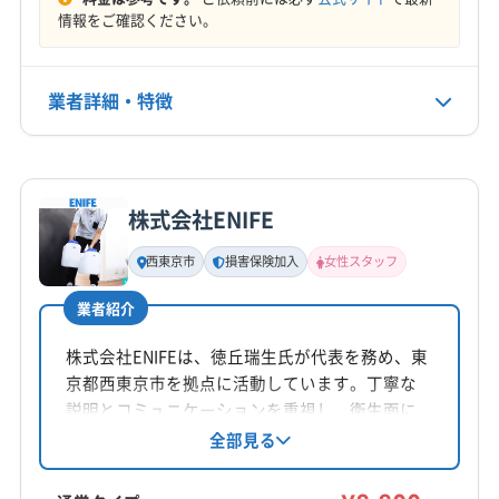
定休日
(神奈川県) 横浜市都筑区
(神奈川県) 横浜市南区
情報をご確認ください。
不定休
(神奈川県) 横浜市保土ケ谷区
(神奈川県) 横浜市緑区
(神奈川県) 海老名市
(神奈川県) 鎌倉市
電話番号
業者詳細・特徴
(神奈川県) 茅ヶ崎市
(神奈川県) 厚木市
0120-793-513
(神奈川県) 高座郡寒川町
(神奈川県) 座間市
詳細な料金表
業者情報
特徴
(神奈川県) 三浦郡葉山町
(神奈川県) 三浦市
公式HP
公式サイトを見る
(神奈川県) 小田原市
(神奈川県) 秦野市
(神奈川県) 逗子市
株式会社ENIFE
(神奈川県) 川崎市宮前区
(神奈川県) 川崎市幸区
基本情報
代表者名
(神奈川県) 川崎市高津区
(神奈川県) 川崎市川崎区
西東京市
損害保険加入
女性スタッフ
井上拓
(神奈川県) 川崎市多摩区
(神奈川県) 川崎市中原区
業者紹介
(神奈川県) 川崎市麻生区
(神奈川県) 相模原市中央区
所在地
埼玉県北葛飾郡杉戸町清地4-2-5
(神奈川県) 相模原市南区
(神奈川県) 相模原市緑区
株式会社ENIFEは、徳丘瑞生氏が代表を務め、東
(神奈川県) 足柄上郡開成町
(神奈川県) 足柄上郡山北町
京都西東京市を拠点に活動しています。丁寧な
対応地域
説明とコミュニケーションを重視し、衛生面に
(神奈川県) 足柄上郡松田町
(神奈川県) 足柄上郡大井町
さいたま市浦和区
羽生市
越谷市
桶川市
加須市
も配慮したエアコンクリーニングを提供。女性
全部見る
(神奈川県) 足柄上郡中井町
(神奈川県) 大和市
スタッフ同行可能で、損害保険加入済みです。
久喜市
熊谷市
幸手市
鴻巣市
坂戸市
三郷市
(神奈川県) 中郡大磯町
(神奈川県) 中郡二宮町
基本料金8,800円からで、オプションで防カビ抗
春日部市
上尾市
川越市
草加市
鶴ヶ島市
白岡市