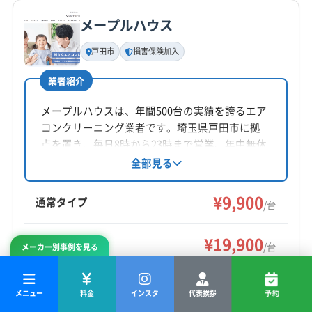
公式サイトを見る
(東京都) 武蔵村山市
(東京都) 武蔵野市
(東京都) 福生市
メープルハウス
基本情報
(東京都) 豊島区
(東京都) 立川市
(東京都) 練馬区
代表者名
戸田市
損害保険加入
大塲敬太
業者紹介
所在地
埼玉県秩父市大野原200-52
メープルハウスは、年間500台の実績を誇るエア
コンクリーニング業者です。埼玉県戸田市に拠
対応地域
点を置き、毎日8時から23時まで営業、年中無休
さいたま市浦和区
さいたま市岩槻区
さいたま市見沼区
で対応。エコ洗剤を使用し、防カビ・抗菌コー
全部見る
ティングも提供しています。損害保険加入済み
さいたま市桜区
さいたま市西区
さいたま市大宮区
で安心のアフターケアも魅力です。
¥9,900
さいたま市中央区
さいたま市南区
さいたま市北区
通常タイプ
/台
さいたま市緑区
ふじみ野市
羽生市
越谷市
桶川市
もっと見る
加須市
吉川市
久喜市
狭山市
熊谷市
戸田市
¥19,900
お掃除機能付き
/台
メーカー別事例を見る
営業時間
幸手市
行田市
鴻巣市
坂戸市
三郷市
志木市
（内訳:基本¥9,900+オプション
¥10,000）
9:00〜17:00
春日部市
所沢市
上尾市
新座市
深谷市
川越市
メニュー
料金
インスタ
代表挨拶
予約
川口市
草加市
秩父市
朝霞市
鶴ヶ島市
東松山市
料金は参考です。
ご依頼前には必ず
公式サイト
で最新
定休日