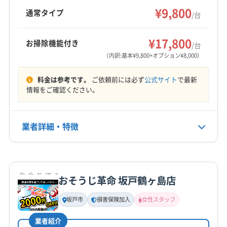
杉戸町に拠点を置き、幅広いエリアに対応。損
¥9,800
さいたま市中央区
さいたま市南区
さいたま市北区
通常タイプ
/台
害保険加入済みで、営業時間外や対応地域外の
さいたま市緑区
ふじみ野市
越谷市
狭山市
戸田市
もっと見る
相談も可能です。丁寧なサービスと細やかなコ
坂戸市
三郷市
志木市
所沢市
上尾市
新座市
¥17,800
お掃除機能付き
ミュニケーションを大切にしています。
/台
営業時間
川越市
川口市
草加市
朝霞市
鶴ヶ島市
東松山市
（内訳:基本¥9,800+オプション¥8,000）
8:00〜19:00
日高市
入間市
八潮市
飯能市
富士見市
和光市
料金は参考です。
ご依頼前には必ず
公式サイト
で最新
蕨市
入間郡三芳町
入間郡毛呂山町
比企郡川島町
定休日
情報をご確認ください。
(東京都) 国分寺市
(東京都) 国立市
(東京都) 三鷹市
不定休
(東京都) 小金井市
(東京都) 小平市
(東京都) 杉並区
(東京都) 清瀬市
(東京都) 西東京市
(東京都) 中野区
業者詳細・特徴
電話番号
090-6142-6542
(東京都) 調布市
(東京都) 東久留米市
(東京都) 東村山市
(東京都) 東大和市
(東京都) 板橋区
(東京都) 府中市
詳細な料金表
業者情報
特徴
公式HP
(東京都) 武蔵村山市
(東京都) 武蔵野市
(東京都) 豊島区
公式サイトを見る
おそうじ革命 坂戸鶴ヶ島店
(東京都) 北区
(東京都) 立川市
(東京都) 練馬区
基本情報
代表者名
坂戸市
損害保険加入
女性スタッフ
古谷大樹
業者紹介