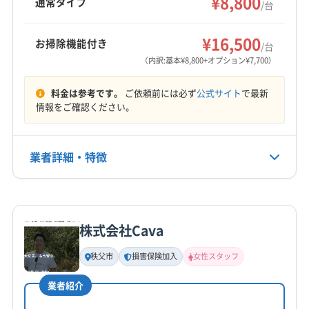
¥8,800
通常タイプ
/台
(神奈川県) 藤沢市
(神奈川県) 南足柄市
(神奈川県) 平塚市
菌コートや室外機洗浄も対応。8:30～20:00まで
八潮市
富士見市
北本市
蓮田市
南埼玉郡宮代町
もっと見る
不定休で営業し、対応エリアは東京、埼玉の一
北葛飾郡松伏町
北葛飾郡杉戸町
北足立郡伊奈町
¥16,500
お掃除機能付き
部地域です。
/台
営業時間
(千葉県) 野田市
(東京都) 足立区
(茨城県) 猿島郡境町
（内訳:基本¥8,800+オプション¥7,700）
9:00〜18:00
(茨城県) 猿島郡五霞町
(茨城県) 下妻市
料金は参考です。
ご依頼前には必ず
公式サイト
で最新
(茨城県) 結城郡八千代町
(茨城県) 結城市
(茨城県) 古河市
定休日
情報をご確認ください。
(茨城県) 坂東市
(茨城県) 守谷市
(茨城県) 常総市
なし
(茨城県) 筑西市
業者詳細・特徴
電話番号
070−1258−0324
詳細な料金表
業者情報
特徴
公式HP
公式サイトを見る
株式会社Cava
基本情報
代表者名
秩父市
損害保険加入
女性スタッフ
徳丘瑞生
業者紹介
所在地