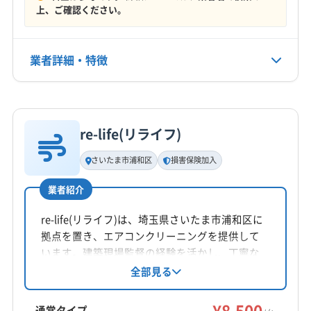
上、ご確認ください。
非公開
公式HP
業者詳細・特徴
公式サイトなし
詳細な料金表
業者情報
特徴
re-life(リライフ)
基本情報
代表者名
さいたま市浦和区
損害保険加入
非公開
業者紹介
所在地
埼玉県さいたま市浦和区
re-life(リライフ)は、埼玉県さいたま市浦和区に
拠点を置き、エアコンクリーニングを提供して
対応地域
います。建築現場監督の経験を活かし、丁寧な
さいたま市浦和区
さいたま市岩槻区
さいたま市見沼区
作業が特徴です。基本料金8,500円からで、複数
全部見る
台割引やオプションも充実。損害保険加入済み
さいたま市桜区
さいたま市西区
さいたま市大宮区
です。9時～18時まで不定休で営業し、対応エリ
¥8,500
さいたま市中央区
さいたま市南区
さいたま市北区
通常タイプ