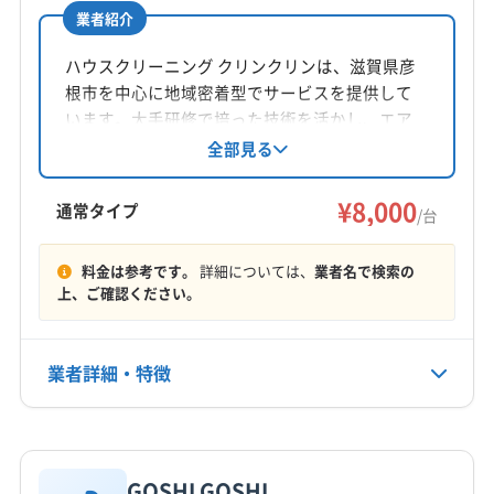
業者紹介
所在地
滋賀県彦根市
ハウスクリーニング クリンクリンは、滋賀県彦
根市を中心に地域密着型でサービスを提供して
対応地域
います。大手研修で培った技術を活かし、エア
彦根市
近江八幡市
栗東市
湖南市
甲賀市
高島市
コンクリーニングを通じて感動と喜びを提供。
全部見る
丁寧な養生と作業説明、清掃を徹底し、衛生面
守山市
草津市
大津市
長浜市
東近江市
米原市
にも配慮しています。土日祝日も対応し、消臭
¥8,000
野洲市
愛知郡愛荘町
蒲生郡日野町
蒲生郡竜王町
通常タイプ
/台
抗菌コートなどのオプションも用意されていま
犬上郡甲良町
犬上郡多賀町
犬上郡豊郷町
もっと見る
す。
(岐阜県) 不破郡関ケ原町
(岐阜県) 不破郡垂井町
料金は参考です。
詳細については、
業者名で検索の
上、ご確認ください。
営業時間
(岐阜県) 本巣郡北方町
(岐阜県) 揖斐郡大野町
9:00〜17:00
(岐阜県) 揖斐郡池田町
(岐阜県) 揖斐郡揖斐川町
(岐阜県) 養老郡養老町
(福井県) 敦賀市
業者詳細・特徴
定休日
年末年始・お盆・不定休
詳細な料金表
業者情報
特徴
電話番号
非公開
GOSHI GOSHI