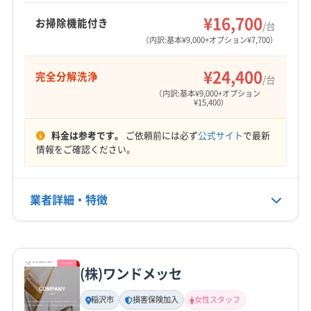
¥16,700
お掃除機能付き
/台
（内訳:基本¥9,000+オプション¥7,700）
¥24,400
完全分解洗浄
/台
（内訳:基本¥9,000+オプション
¥15,400）
料金は参考です。
ご依頼前には必ず
公式サイト
で最新
情報をご確認ください。
業者詳細・特徴
詳細な料金表
業者情報
特徴
(株)ワンドメッセ
基本情報
代表者名
稲沢市
損害保険加入
女性スタッフ
辻井修