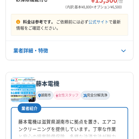
/台
営業時間
（内訳:基本¥8,800+オプション¥6,500）
9:00〜17:00
料金は参考です。
ご依頼前には必ず
公式サイト
で最新
定休日
情報をご確認ください。
不定休
業者詳細・特徴
電話番号
0800-8080-393
詳細な料金表
業者情報
特徴
公式HP
公式サイトを見る
藤本電機
基本情報
代表者名
湖南市
女性スタッフ
完全分解洗浄
石田淳
業者紹介
所在地
滋賀県野洲市乙窪424-20
藤本電機は滋賀県湖南市に拠点を置き、エアコ
ンクリーニングを提供しています。丁寧な作業
対応地域
と安心の損害賠償保険、多様な決済方法が魅力