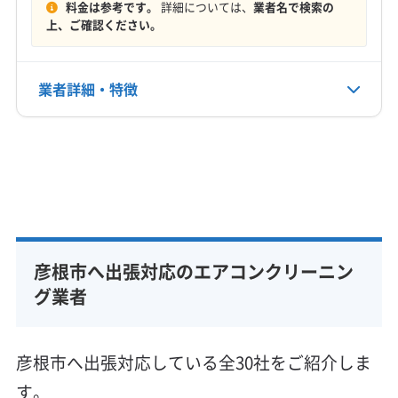
料金は参考です。
詳細については、
業者名で検索の
電話番号
上、ご確認ください。
非公開
公式HP
業者詳細・特徴
公式サイトなし
詳細な料金表
業者情報
特徴
基本情報
代表者名
門野佑飛
彦根市へ出張対応のエアコンクリーニン
所在地
滋賀県彦根市中藪町660-13 フレグランスN102
グ業者
対応地域
彦根市
近江八幡市
長浜市
東近江市
米原市
彦根市へ出張対応している全30社をご紹介しま
愛知郡愛荘町
犬上郡甲良町
犬上郡多賀町
す。