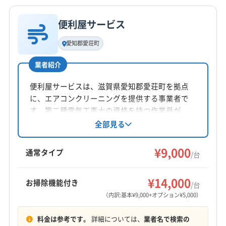
便利屋サービス
基本情報
代表者名
愛知郡愛荘町
非公開
業者紹介
所在地
滋賀県湖南市
便利屋サービスは、滋賀県愛知郡愛荘町を拠点
に、エアコンクリーニングを提供する事業者で
対応地域
す。第二種電気工事士の資格を持つ作業員が、
彦根市
近江八幡市
栗東市
湖南市
甲賀市
守山市
丁寧かつ迅速な作業を心がけています。土日祝
全部見る
日も対応可能で、家庭用・業務用エアコンに対
草津市
大津市
東近江市
野洲市
愛知郡愛荘町
応。複数台割引や、お掃除機能付きエアコン、
¥9,000
蒲生郡日野町
蒲生郡竜王町
犬上郡甲良町
通常タイプ
/台
室外機洗浄などのオプションも用意されていま
犬上郡多賀町
犬上郡豊郷町
(京都府) 宇治市
もっと見る
す。
(京都府) 久世郡久御山町
(京都府) 京田辺市
¥14,000
お掃除機能付き
/台
営業時間
(京都府) 京都市右京区
(京都府) 京都市下京区
（内訳:基本¥9,000+オプション¥5,000）
冬季8:00〜20:00 夏期6:00〜21:00
(京都府) 京都市左京区
(京都府) 京都市山科区
料金は参考です。
詳細については、
業者名で検索の
(京都府) 京都市上京区
(京都府) 京都市西京区