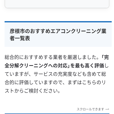
専門性・技術力 (9)
完全分解洗浄
部分クリーニング
実績10年以上
彦根市のおすすめエアコンクリーニング業
資格保有スタッフ
家庭用エアコン
業務用エアコン
者一覧表
壁掛け型
天井カセット型
お掃除機能付き
信頼性・安心感 (8)
総合的におすすめする業者を厳選しました。
「完
保証付き
アフターフォロー
女性スタッフ在籍
全分解クリーニングへの対応」を最も高く評価
し
エコ洗剤使用
アレルギー対策
ハウスダスト除去
ていますが、サービスの充実度なども含めて総
地域密着型
フランチャイズ
合的に評価していますので、まずはこちらのリ
利便性・サービス (12)
ストからご検討ください。
定額料金
複数台割引
初回割引
定期メンテナンス
当日予約可能
即日対応可能
24時間対応
土日祝日対応
スクロールできます
年末年始対応
防カビ・抗菌
消臭処理
防汚コーティング