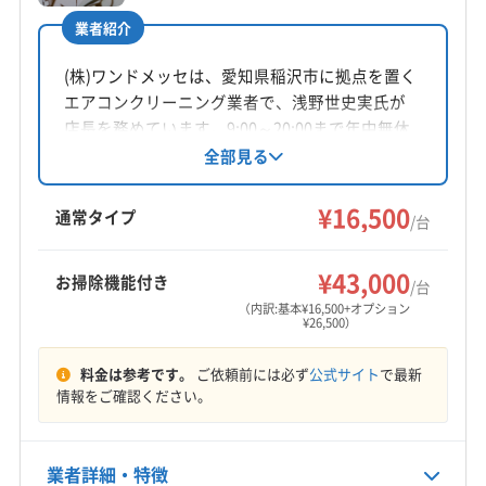
業者紹介
所在地
滋賀県東近江市建部堺町293-6
(株)ワンドメッセは、愛知県稲沢市に拠点を置く
エアコンクリーニング業者で、浅野世史実氏が
対応地域
店長を務めています。9:00～20:00まで年中無休
彦根市
近江八幡市
栗東市
湖南市
甲賀市
守山市
で営業し、壁掛け型エアコンに対応。基本料金
全部見る
は16,500円/台、お掃除機能付きは26,500円/台で
草津市
大津市
長浜市
東近江市
米原市
野洲市
す。損害保険加入済みで、女性スタッフも在籍
¥16,500
愛知郡愛荘町
蒲生郡日野町
蒲生郡竜王町
通常タイプ
/台
しているため、安心して依頼できる点が特徴で
犬上郡甲良町
犬上郡多賀町
犬上郡豊郷町
もっと見る
す。保証付き、土日祝日対応も魅力です。
¥43,000
お掃除機能付き
/台
営業時間
（内訳:基本¥16,500+オプション
¥26,500）
9:00〜18:00
料金は参考です。
ご依頼前には必ず
公式サイト
で最新
定休日
情報をご確認ください。
年中無休
電話番号
業者詳細・特徴
090-3279-7184