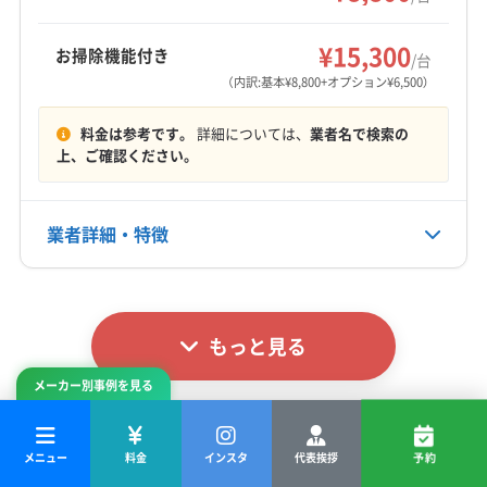
犬上郡甲良町
犬上郡多賀町
犬上郡豊郷町
もっと見る
(三重県) いなべ市
(三重県) 亀山市
(三重県) 桑名市
¥15,300
お掃除機能付き
/台
営業時間
(三重県) 四日市市
(三重県) 津市
(三重県) 鈴鹿市
（内訳:基本¥8,800+オプション¥6,500）
8:00〜19:00
(京都府) 宇治市
(京都府) 京田辺市
(京都府) 京都市右京区
料金は参考です。
詳細については、
業者名で検索の
(京都府) 京都市下京区
(京都府) 京都市左京区
定休日
上、ご確認ください。
(京都府) 京都市山科区
(京都府) 京都市上京区
なし
(京都府) 京都市西京区
(京都府) 京都市中京区
(京都府) 京都市東山区
(京都府) 京都市南区
業者詳細・特徴
電話番号
非公開
(京都府) 京都市伏見区
(京都府) 京都市北区
(京都府) 長岡京市
(岐阜県) 大垣市
(岐阜県) 養老郡養老町
詳細な料金表
業者情報
特徴
公式HP
(福井県) 敦賀市
公式サイトなし
もっと見る
基本情報
代表者名
メーカー別事例を見る
渡邊翔平
所在地
メニュー
料金
インスタ
代表挨拶
予約
滋賀県東近江市