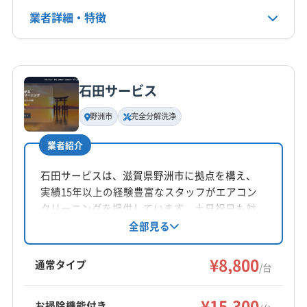
電話番号
業者詳細・特徴
080-1445-3955
詳細な料金表
業者情報
特徴
公式HP
公式サイトを見る
石田サービス
基本情報
代表者名
野洲市
完全分解洗浄
池田
業者紹介
所在地
滋賀県草津市青地町1260-18
石田サービスは、滋賀県野洲市に拠点を構え、
実績15年以上の経験豊富なスタッフがエアコン
対応地域
クリーニングを提供しています。土日祝日も対
彦根市
近江八幡市
栗東市
湖南市
甲賀市
高島市
応可能で、完全分解クリーニングや防カビ・抗
全部見る
菌コーティングも実施。クレジットカードや電
守山市
草津市
大津市
長浜市
東近江市
米原市
子マネー決済にも対応しており、手軽に依頼で
¥8,800
野洲市
愛知郡愛荘町
蒲生郡日野町
蒲生郡竜王町
通常タイプ
/台
きます。
犬上郡甲良町
犬上郡多賀町
犬上郡豊郷町
もっと見る
¥15,300
お掃除機能付き