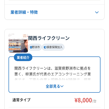
9:00〜20:00
(岐阜県) 各務原市
(岐阜県) 関市
(岐阜県) 岐阜市
(岐阜県) 山県市
(岐阜県) 瑞穂市
(岐阜県) 多治見市
業者詳細・特徴
定休日
(岐阜県) 大垣市
(岐阜県) 美濃市
(岐阜県) 本巣郡北方町
なし
(岐阜県) 本巣市
(岐阜県) 揖斐郡大野町
詳細な料金表
業者情報
特徴
(岐阜県) 揖斐郡池田町
(岐阜県) 揖斐郡揖斐川町
電話番号
0120-56-3388
(岐阜県) 養老郡養老町
(愛知県) あま市
(愛知県) みよし市
関西ライフクリーン
基本情報
(愛知県) 愛西市
(愛知県) 愛知郡東郷町
(愛知県) 安城市
代表者名
野洲市
損害保険加入
公式HP
大西喜代一
(愛知県) 一宮市
(愛知県) 稲沢市
(愛知県) 岡崎市
公式サイトを見る
(愛知県) 海部郡蟹江町
(愛知県) 海部郡大治町
業者紹介
所在地
(愛知県) 海部郡飛島村
(愛知県) 蒲郡市
(愛知県) 刈谷市
滋賀県近江八幡市江頭町433-6
関西ライフクリーンは、滋賀県野洲市に拠点を
(愛知県) 岩倉市
(愛知県) 犬山市
(愛知県) 江南市
置く、柳瀬氏が代表のエアコンクリーニング業
(愛知県) 高浜市
(愛知県) 春日井市
(愛知県) 小牧市
対応地域
者です。丁寧な作業と明瞭会計が特徴で、損害
(愛知県) 常滑市
(愛知県) 瀬戸市
(愛知県) 清須市
彦根市
近江八幡市
栗東市
湖南市
甲賀市
高島市
保険にも加入済み。基本料金8000円からで、お
全部見る
(愛知県) 西春日井郡豊山町
(愛知県) 西尾市
掃除機能付きエアコンや室外機洗浄などのオプ
守山市
草津市
大津市
長浜市
東近江市
米原市
ションも充実。8時〜18時まで、不定休で営業し
(愛知県) 大府市
(愛知県) 丹羽郡大口町
¥8,000
野洲市
愛知郡愛荘町
蒲生郡日野町
蒲生郡竜王町
通常タイプ
/台
ています。土日祝日も対応可能で、防カビ・抗
(愛知県) 丹羽郡扶桑町
(愛知県) 知多市
(愛知県) 知立市
犬上郡甲良町
犬上郡多賀町
犬上郡豊郷町
もっと見る
菌コーティングも人気です。