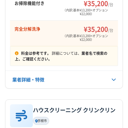
¥35,200
お掃除機能付き
/台
（内訳:基本¥13,200+オプション
¥22,000）
¥35,200
完全分解洗浄
/台
（内訳:基本¥13,200+オプション
¥22,000）
料金は参考です。
詳細については、
業者名で検索の
上、ご確認ください。
業者詳細・特徴
詳細な料金表
業者情報
特徴
ハウスクリーニング クリンクリン
基本情報
代表者名
彦根市
山田悟