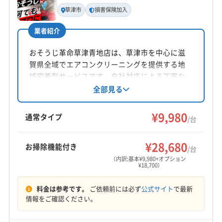
代表者名
草津市
損害保険加入
榎将太
業者紹介
所在地
滋賀県蒲生郡日野町石原1-132
おそうじ革命草津青地店は、草津市を中心に滋
賀県全域でエアコンクリーニングを提供する地
対応地域
域密着型サービスです。自社対応による丁寧な
彦根市
近江八幡市
栗東市
湖南市
甲賀市
守山市
作業と損害保険加入で安心。基本料金9,980円か
全部見る
らで、お掃除機能付きエアコンや室外機洗浄な
草津市
大津市
東近江市
野洲市
愛知郡愛荘町
どのオプションも充実。営業時間外の相談も可
¥9,980
蒲生郡日野町
蒲生郡竜王町
犬上郡甲良町
通常タイプ
/台
能です。
犬上郡多賀町
犬上郡豊郷町
もっと見る
¥28,680
お掃除機能付き
/台
営業時間
（内訳:基本¥9,980+オプション
¥18,700）
8:00〜20:00
料金は参考です。
ご依頼前には必ず
公式サイト
で最新
定休日
情報をご確認ください。
不定休