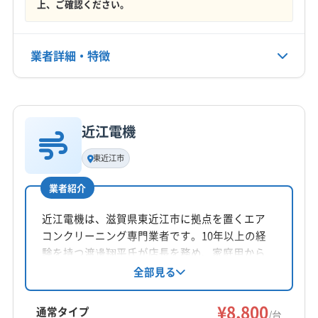
定休日
上、ご確認ください。
(京都府) 京都市中京区
(京都府) 京都市東山区
なし
(京都府) 京都市南区
(京都府) 京都市伏見区
(京都府) 京都市北区
(京都府) 向日市
(京都府) 城陽市
業者詳細・特徴
電話番号
050-3706-5353
(京都府) 長岡京市
(京都府) 綴喜郡井手町
(京都府) 綴喜郡宇治田原町
(京都府) 八幡市
詳細な料金表
業者情報
特徴
公式HP
公式サイトを見る
近江電機
基本情報
代表者名
東近江市
非公開
業者紹介
所在地
滋賀県愛知郡愛荘町
近江電機は、滋賀県東近江市に拠点を置くエア
コンクリーニング専門業者です。10年以上の経
対応地域
験を持つ渡邊翔平氏が店長を務め、家庭用から
彦根市
近江八幡市
栗東市
湖南市
甲賀市
高島市
業務用まで全メーカーのエアコンに対応。防カ
全部見る
ビ・抗菌コートなどのオプションも用意されて
守山市
草津市
大津市
長浜市
東近江市
米原市
います。土日祝日も対応可能です。
¥8,800
野洲市
愛知郡愛荘町
蒲生郡日野町
蒲生郡竜王町
通常タイプ
/台