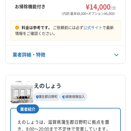
(愛知県) 長久手市
(愛知県) 津島市
(愛知県) 東海市
¥14,000
お掃除機能付き
/台
(愛知県) 日進市
(愛知県) 半田市
(愛知県) 尾張旭市
営業時間
（内訳:基本¥8,000+オプション¥6,000）
8:30〜19:00
(愛知県) 碧南市
(愛知県) 豊橋市
(愛知県) 豊川市
料金は参考です。
ご依頼前には必ず
公式サイト
で最新
(愛知県) 豊田市
(愛知県) 豊明市
(愛知県) 北名古屋市
定休日
情報をご確認ください。
(愛知県) 名古屋市港区
(愛知県) 名古屋市守山区
年中無休
(愛知県) 名古屋市昭和区
(愛知県) 名古屋市瑞穂区
(愛知県) 名古屋市西区
(愛知県) 名古屋市千種区
業者詳細・特徴
電話番号
(愛知県) 名古屋市中区
(愛知県) 名古屋市中川区
090-4276-8904
(愛知県) 名古屋市中村区
(愛知県) 名古屋市天白区
詳細な料金表
業者情報
特徴
公式HP
(愛知県) 名古屋市東区
(愛知県) 名古屋市南区
公式サイトを見る
えのしょう
(愛知県) 名古屋市熱田区
(愛知県) 名古屋市北区
基本情報
代表者名
(愛知県) 名古屋市名東区
(愛知県) 名古屋市緑区
蒲生郡日野町
損害保険加入
柳瀬
(愛知県) 弥富市
業者紹介
所在地
滋賀県野洲市
えのしょうは、滋賀県蒲生郡日野町に拠点を置
き、8:00〜20:00まで不定休で営業しています。