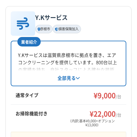
詳細な料金表
業者情報
特徴
(岐阜県) 養老郡養老町
(福井県) 敦賀市
電話番号
非公開
Y.Kサービス
基本情報
代表者名
彦根市
損害保険加入
公式HP
木下光一
公式サイトなし
業者紹介
所在地
滋賀県彦根市正法寺町500-67
Y.Kサービスは滋賀県彦根市に拠点を置き、エア
コンクリーニングを提供しています。800台以上
対応地域
の実績を持ち、自社スタッフによる確かな技術
彦根市
近江八幡市
東近江市
米原市
愛知郡愛荘町
が強みです。作業に不満がある場合は無料で追
全部見る
加対応し、損害保険に加入済み。年中無休で対
蒲生郡日野町
蒲生郡竜王町
犬上郡多賀町
応し、営業時間外の予約相談も可能です。
¥9,000
通常タイプ
/台
営業時間
10:00〜18:00
¥22,000
お掃除機能付き
/台
（内訳:基本¥9,000+オプション
定休日
¥13,000）
年中無休