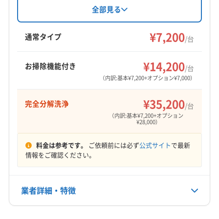
彦根市
近江八幡市
栗東市
湖南市
甲賀市
守山市
です。完全分解洗浄や防カビ抗菌コートなどの
全部見る
オプションも充実。土日祝日対応、女性スタッ
草津市
大津市
東近江市
米原市
野洲市
フ在籍で、幅広いニーズに対応します。
¥7,200
愛知郡愛荘町
蒲生郡日野町
蒲生郡竜王町
通常タイプ
/台
犬上郡甲良町
犬上郡多賀町
犬上郡豊郷町
もっと見る
(京都府) 宇治市
(京都府) 乙訓郡大山崎町
¥14,200
お掃除機能付き
/台
営業時間
(京都府) 久世郡久御山町
(京都府) 京都市右京区
（内訳:基本¥7,200+オプション¥7,000）
9:00〜20:00
(京都府) 京都市下京区
(京都府) 京都市左京区
¥35,200
完全分解洗浄
(京都府) 京都市山科区
(京都府) 京都市上京区
/台
定休日
（内訳:基本¥7,200+オプション
(京都府) 京都市西京区
(京都府) 京都市中京区
年中無休
¥28,000）
(京都府) 京都市東山区
(京都府) 京都市南区
(京都府) 京都市伏見区
(京都府) 京都市北区
料金は参考です。
ご依頼前には必ず
公式サイト
で最新
電話番号
情報をご確認ください。
非公開
(京都府) 向日市
(京都府) 城陽市
(京都府) 長岡京市
(京都府) 八幡市
公式HP
業者詳細・特徴
公式サイトを見る
詳細な料金表
業者情報
特徴