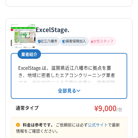
詳細な料金表
業者情報
特徴
公式HP
公式サイトを見る
ExcelStage.
基本情報
代表者名
近江八幡市
損害保険加入
女性スタッフ
浅野世史実
業者紹介
所在地
愛知県稲沢市儀長3-117
ExcelStage.は、滋賀県近江八幡市に拠点を置
き、地域に密着したエアコンクリーニング業者
対応地域
です。自社対応による丁寧な作業と、損害保険
彦根市
近江八幡市
守山市
大津市
長浜市
加入による安心感が魅力。女性スタッフ同行や
全部見る
営業時間外の相談も可能です。防カビ・抗菌コ
東近江市
米原市
(三重県) いなべ市
(三重県) 桑名市
ーティングにも対応し、顧客の快適な暮らしを
¥9,000
(三重県) 四日市市
(岐阜県) 安八郡安八町
通常タイプ
/台
サポートします。
(岐阜県) 安八郡神戸町
(岐阜県) 安八郡輪之内町
もっと見る
(岐阜県) 羽島郡笠松町
(岐阜県) 羽島郡岐南町
料金は参考です。
ご依頼前には必ず
公式サイト
で最新
情報をご確認ください。
営業時間
(岐阜県) 羽島市
(岐阜県) 可児市
(岐阜県) 海津市