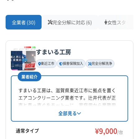
犬上郡豊郷町
もっと見る
全業者 (30)
完全分解に対応 (6)
女性スタッフ在籍
営業時間
8:00〜18:00
すまいる工房
定休日
なし
東近江市
損害保険加入
完全分解洗浄
電話番号
業者紹介
非公開
すまいる工房は、滋賀県東近江市に拠点を置く
公式HP
エアコンクリーニング業者です。辻井代表が正
公式サイトなし
直と真っ直ぐをモットーに、家庭用から業務用
まで幅広いエアコンに対応。損害保険加入済み
全部見る
です。完全分解洗浄や防カビ抗菌コートも提供
し、年間1000台以上の実績があります。
¥9,000
通常タイプ
/台