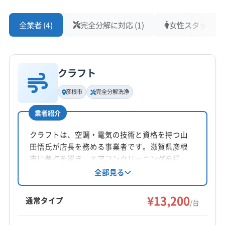
全業者 (4)
完全分解に対応 (1)
女性スタッフ在籍 
クラフト
彦根市
完全分解洗浄
業者紹介
クラフトは、空調・電気の技術と資格を持つ山
田悟氏が店長を務める事業者です。滋賀県彦根
市に拠点を置き、エアコンクリーニングを提
供。完全分解洗浄や防カビ・抗菌コーティング
全部見る
などのオプションも充実しています。丁寧な作
業で信頼できるサービスを目指しています。
¥13,200
通常タイプ
/台