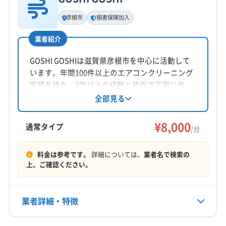
基本情報
代表者名
彦根市
損害保険加入
公式HP
非公開
公式サイトなし
業者紹介
所在地
滋賀県彦根市
GOSHI GOSHIは滋賀県彦根市を中心に活動して
います。年間100件以上のエアコンクリーニング
対応地域
実績を持ち、3年以上の経験と技術で丁寧に作
彦根市
近江八幡市
栗東市
甲賀市
守山市
草津市
業。損害保険加入済みです。基本料金8000円/台
全部見る
で、複数台割引があります。土日祝日も対応可
東近江市
米原市
野洲市
愛知郡愛荘町
能で保証付きです。
¥8,000
蒲生郡日野町
蒲生郡竜王町
(三重県) いなべ市
通常タイプ
/台
(三重県) 伊賀市
(三重県) 桑名市
(三重県) 四日市市
もっと見る
(岐阜県) 安八郡安八町
(岐阜県) 安八郡神戸町
料金は参考です。
詳細については、
業者名で検索の
上、ご確認ください。
営業時間
(岐阜県) 安八郡輪之内町
(岐阜県) 羽島市
(岐阜県) 海津市
土日祝10:00〜16:00
(岐阜県) 瑞穂市
(岐阜県) 大垣市
(岐阜県) 不破郡関ケ原町
(岐阜県) 不破郡垂井町
(岐阜県) 本巣郡北方町
業者詳細・特徴
定休日
(岐阜県) 本巣市
(岐阜県) 揖斐郡大野町
-
(岐阜県) 揖斐郡池田町
(岐阜県) 揖斐郡揖斐川町