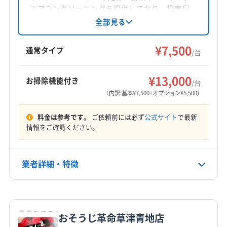
対応地域
エアコンクリーニングを提供しており、損害保
彦根市
近江八幡市
栗東市
湖南市
甲賀市
高島市
険に加入済み。作業や仕上がりに不満がある場
全部見る
合は無料で追加対応しています。基本料金7,500
守山市
草津市
大津市
長浜市
東近江市
米原市
円からで、お掃除機能付きエアコンや室外機洗
¥7,500
野洲市
愛知郡愛荘町
蒲生郡日野町
蒲生郡竜王町
通常タイプ
/台
浄などのオプションも用意。甲賀市など滋賀県
犬上郡甲良町
犬上郡多賀町
犬上郡豊郷町
もっと見る
内広域に対応します。
(三重県) いなべ市
(三重県) 伊賀市
(三重県) 亀山市
¥13,000
お掃除機能付き
/台
営業時間
(三重県) 三重郡菰野町
(三重県) 津市
(三重県) 名張市
（内訳:基本¥7,500+オプション¥5,500）
8:00〜18:00
(京都府) 宇治市
(京都府) 乙訓郡大山崎町
料金は参考です。
ご依頼前には必ず
公式サイト
で最新
(京都府) 久世郡久御山町
(京都府) 京都市右京区
定休日
情報をご確認ください。
(京都府) 京都市下京区
(京都府) 京都市左京区
不定休
(京都府) 京都市山科区
(京都府) 京都市上京区
(京都府) 京都市西京区
(京都府) 京都市中京区
業者詳細・特徴
電話番号
080-8342-3493
(京都府) 京都市東山区
(京都府) 京都市南区
(京都府) 京都市伏見区
(京都府) 京都市北区
詳細な料金表
業者情報
特徴
公式HP
(京都府) 綴喜郡井手町
(京都府) 綴喜郡宇治田原町
公式サイトを見る
おそうじ革命草津青地店
基本情報