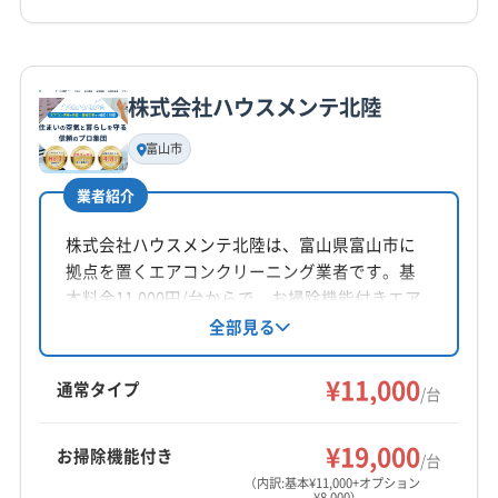
年中無休・なし
詳細な料金表
業者情報
特徴
電話番号
080-5845-7940
株式会社ハウスメンテ北陸
基本情報
代表者名
富山市
公式HP
非公開
公式サイトを見る
業者紹介
所在地
石川県金沢市畝田西1-197
株式会社ハウスメンテ北陸は、富山県富山市に
拠点を置くエアコンクリーニング業者です。基
対応地域
本料金11,000円/台からで、お掃除機能付きエア
魚津市
滑川市
高岡市
黒部市
射水市
小矢部市
コンや室外機洗浄などのオプションも提供。土
全部見る
日祝日対応可能で、夜間作業も相談可能です。
砺波市
南砺市
氷見市
富山市
下新川郡朝日町
丁寧な作業とコロナ対策も実施しており、安心
¥11,000
下新川郡入善町
中新川郡舟橋村
中新川郡上市町
通常タイプ
/台
して依頼できる点が特徴です。
中新川郡立山町
(石川県) かほく市
(石川県) 羽咋郡志賀町
もっと見る
(石川県) 羽咋郡宝達志水町
(石川県) 羽咋市
¥19,000
お掃除機能付き
/台
営業時間
(石川県) 加賀市
(石川県) 河北郡津幡町
（内訳:基本¥11,000+オプション
¥8,000）