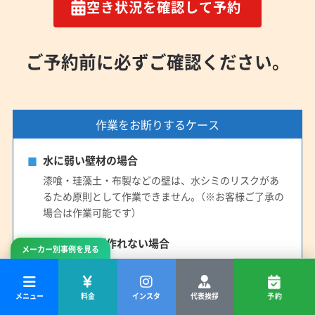
空き状況を確認して予約
ご予約前に必ずご確認ください。
作業をお断りするケース
水に弱い壁材の場合
漆喰・珪藻土・布製などの壁は、水シミのリスクがあ
るため原則として作業できません。（※お客様ご了承の
場合は作業可能です）
安全な環境が作れない場合
メーカー別事例を見る
十分な作業スペースが確保できない、高所で危険が伴
うなど、安全な作業が困難だと判断した場合。
メニュー
料金
インスタ
代表挨拶
予約
対応できない機種