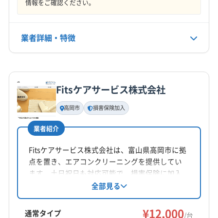
情報をご確認ください。
年中無休
電話番号
業者詳細・特徴
080-3748-2784
詳細な料金表
業者情報
特徴
公式HP
公式サイトを見る
Fitsケアサービス株式会社
基本情報
代表者名
高岡市
損害保険加入
田中知章
業者紹介
所在地
富山県中新川郡上市町
Fitsケアサービス株式会社は、富山県高岡市に拠
点を置き、エアコンクリーニングを提供してい
対応地域
ます。土日祝日も対応可能で、損害保険に加入
魚津市
滑川市
高岡市
黒部市
射水市
小矢部市
済み。防カビ・抗菌コーティングにも対応し、
全部見る
作業や仕上がりに不満がある場合は無料で追加
砺波市
南砺市
氷見市
富山市
下新川郡朝日町
対応しています。丁寧な作業と保証で、快適な
¥12,000
下新川郡入善町
中新川郡舟橋村
中新川郡上市町
通常タイプ
/台