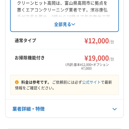
富山県高岡市福岡町赤丸798-35
クリーンヒット高岡は、富山県高岡市に拠点を
置くエアコンクリーニング業者です。濱谷康弘
対応地域
氏が店長を務め、9時から18時まで年中無休で営
魚津市
滑川市
高岡市
黒部市
射水市
小矢部市
業。高岡市を中心に射水市など幅広いエリアに
全部見る
対応しています。損害保険加入済み。基本料金
砺波市
南砺市
氷見市
富山市
下新川郡朝日町
12,000円からで、複数台割引や消臭抗菌コート等
¥12,000
下新川郡入善町
中新川郡舟橋村
中新川郡上市町
通常タイプ
/台
のオプションも用意されています。丁寧な作業
中新川郡立山町
(岐阜県) 高山市
(岐阜県) 大野郡白川村
もっと見る
で快適な空間を提供しています。
(岐阜県) 飛騨市
(石川県) かほく市
(石川県) 羽咋郡志賀町
¥19,000
お掃除機能付き
/台
営業時間
(石川県) 羽咋郡宝達志水町
(石川県) 羽咋市
（内訳:基本¥12,000+オプション
¥7,000）
8:30〜21:30
(石川県) 河北郡津幡町
(石川県) 河北郡内灘町
(石川県) 金沢市
(石川県) 鹿島郡中能登町
(石川県) 七尾市
料金は参考です。
ご依頼前には必ず
公式サイト
で最新
定休日
(石川県) 小松市
(石川県) 能美郡川北町
(石川県) 能美市
情報をご確認ください。
年中無休
(石川県) 白山市
(石川県) 野々市市
電話番号
業者詳細・特徴
0766-73-2113
詳細な料金表
業者情報
特徴
公式HP