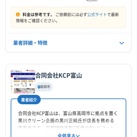
8:00〜20:00
(石川県) 河北郡内灘町
(石川県) 金沢市
(石川県) 鹿島郡中能登町
(石川県) 七尾市
(石川県) 珠洲市
料金は参考です。
ご依頼前には必ず
公式サイト
で最新
定休日
(石川県) 小松市
(石川県) 能美郡川北町
(石川県) 能美市
情報をご確認ください。
なし
(石川県) 白山市
(石川県) 鳳珠郡穴水町
(石川県) 鳳珠郡能登町
(石川県) 野々市市
(石川県) 輪島市
電話番号
業者詳細・特徴
076-268-9399
(福井県) あわら市
(福井県) 越前市
(福井県) 吉田郡永平寺町
(福井県) 今立郡池田町
詳細な料金表
業者情報
特徴
公式HP
(福井県) 坂井市
(福井県) 鯖江市
(福井県) 三方郡美浜町
公式サイトを見る
(福井県) 三方上中郡若狭町
(福井県) 勝山市
合同会社KCP富山
基本情報
(福井県) 小浜市
(福井県) 大飯郡おおい町
代表者名
高岡市
(福井県) 大飯郡高浜町
(福井県) 大野市
黒崎
(福井県) 丹生郡越前町
(福井県) 敦賀市
業者紹介
所在地
(福井県) 南条郡南越前町
(福井県) 福井市
富山県富山市
合同会社KCP富山は、富山県高岡市に拠点を置く
黒川クリーン企画の黒川正純氏が店長を務める
対応地域
事業者です。天然植物洗剤「天使の松」とフィト
魚津市
滑川市
高岡市
黒部市
射水市
小矢部市
ンチッドを使用し、安心安全なハウスクリーニ
全部見る