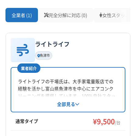
全業者 (1)
完全分解に対応 (0)
女性スタッフ在籍 
ライトライフ
魚津市
業者紹介
ライトライフの干場氏は、大手家電量販店での
経験を活かし富山県魚津市を中心にエアコンク
リーニングを提供しています。100%自社スタッ
フ作業で、ペットがいる家庭にも配慮。富士通
全部見る
ノクリアXは追加料金が必要です。基本料金9500
円からで、お掃除機能付き5000円などのオプシ
¥9,500
通常タイプ
/台
ョンもあります。年中無休で8時〜17時まで対応
しています。