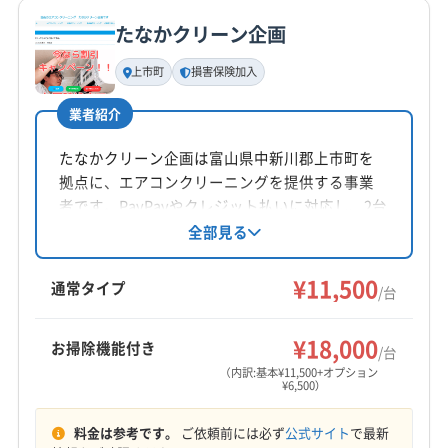
たなかクリーン企画
基本情報
代表者名
上市町
損害保険加入
水口
業者紹介
所在地
富山県富山市寺島635-2
たなかクリーン企画は富山県中新川郡上市町を
拠点に、エアコンクリーニングを提供する事業
対応地域
者です。PayPayやクレジット払いに対応し、2台
魚津市
滑川市
高岡市
黒部市
射水市
小矢部市
以上の依頼で割引があります。エコ洗剤を使用
全部見る
し、防カビ・抗菌コーティングなどのオプショ
砺波市
南砺市
氷見市
富山市
下新川郡朝日町
ンも用意。損害保険加入済みです。9時から19時
¥11,500
下新川郡入善町
中新川郡舟橋村
中新川郡上市町
通常タイプ
/台
まで営業、不定休です。
中新川郡立山町
(石川県) かほく市
(石川県) 羽咋郡志賀町
もっと見る
(石川県) 羽咋郡宝達志水町
(石川県) 羽咋市
¥18,000
お掃除機能付き
/台
営業時間
(石川県) 河北郡津幡町
(石川県) 河北郡内灘町
（内訳:基本¥11,500+オプション
¥6,500）
8:00〜17:00
(石川県) 金沢市
(石川県) 鹿島郡中能登町
(石川県) 七尾市
(石川県) 白山市
(石川県) 野々市市
料金は参考です。
ご依頼前には必ず
公式サイト
で最新
定休日