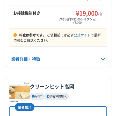
空間作りをサポートしている点が特徴です。
中新川郡立山町
(石川県) かほく市
(石川県) 羽咋市
もっと見る
(石川県) 河北郡津幡町
(石川県) 河北郡内灘町
¥19,000
お掃除機能付き
/台
営業時間
(石川県) 金沢市
(石川県) 小松市
(石川県) 野々市市
（内訳:基本¥12,000+オプション
¥7,000）
9:00〜19:00
料金は参考です。
ご依頼前には必ず
公式サイト
で最新
定休日
情報をご確認ください。
不定休
電話番号
業者詳細・特徴
076-456-6302
詳細な料金表
業者情報
特徴
公式HP
公式サイトを見る
クリーンヒット高岡
基本情報
代表者名
高岡市
損害保険加入
土山裕史
業者紹介
所在地