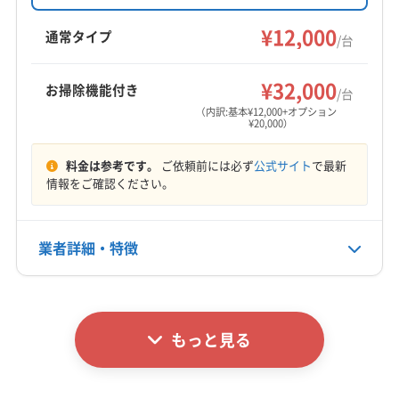
割引やオプションで室外機洗浄も可能です。丁
砺波市
南砺市
氷見市
富山市
中新川郡舟橋村
寧な作業を心がけ、地域密着型で迅速に対応し
¥12,000
中新川郡上市町
中新川郡立山町
通常タイプ
/台
ています。
もっと見る
¥32,000
お掃除機能付き
/台
営業時間
（内訳:基本¥12,000+オプション
¥20,000）
8:30〜19:00
料金は参考です。
ご依頼前には必ず
公式サイト
で最新
定休日
情報をご確認ください。
なし
電話番号
業者詳細・特徴
非公開
詳細な料金表
業者情報
特徴
公式HP
公式サイトなし
もっと見る
基本情報
代表者名
藤田雄斗