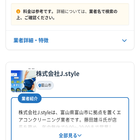
8:00〜17:00
料金は参考です。
詳細については、
業者名で検索の
定休日
上、ご確認ください。
日
業者詳細・特徴
電話番号
090-4849-5097
詳細な料金表
業者情報
特徴
公式HP
公式サイトを見る
株式会社J.style
基本情報
代表者名
富山市
川村正実
業者紹介
所在地
富山県富山市
株式会社J.styleは、富山県富山市に拠点を置くエ
アコンクリーニング業者です。藤田雄斗氏が店
対応地域
長を務め、年中無休で9:00〜20:00まで営業し、
魚津市
滑川市
高岡市
黒部市
射水市
小矢部市
土日祝も対応。基本料金12000円からで、複数台
全部見る