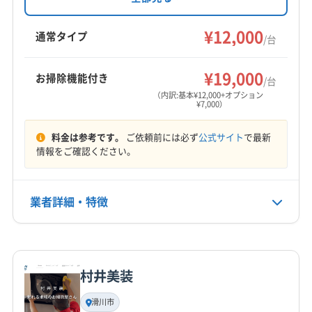
ングを提供。エアコンクリーニング士による丁
砺波市
南砺市
氷見市
富山市
下新川郡朝日町
寧な作業と、地域貢献活動への参加も特徴で
¥12,000
下新川郡入善町
中新川郡舟橋村
中新川郡上市町
通常タイプ
/台
す。
中新川郡立山町
(石川県) かほく市
(石川県) 羽咋市
もっと見る
(石川県) 河北郡津幡町
(石川県) 河北郡内灘町
¥19,000
お掃除機能付き
/台
営業時間
(石川県) 金沢市
(石川県) 小松市
(石川県) 能美郡川北町
（内訳:基本¥12,000+オプション
¥7,000）
9:00〜18:00
(石川県) 能美市
(石川県) 白山市
(石川県) 野々市市
(福井県) あわら市
(福井県) 坂井市
(福井県) 鯖江市
料金は参考です。
ご依頼前には必ず
公式サイト
で最新
定休日
(福井県) 勝山市
(福井県) 大野市
(福井県) 福井市
情報をご確認ください。
不定休
電話番号
業者詳細・特徴
076-456-8502
詳細な料金表
業者情報
特徴
公式HP
公式サイトを見る
村井美装
基本情報
代表者名
滑川市
黒川正純