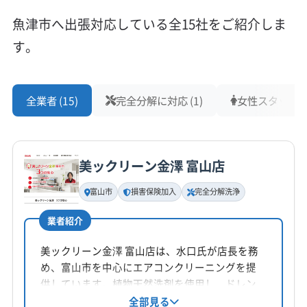
対応地域
魚津市
滑川市
高岡市
黒部市
射水市
小矢部市
魚津市へ出張対応している全15社をご紹介しま
砺波市
南砺市
氷見市
富山市
下新川郡朝日町
す。
下新川郡入善町
中新川郡舟橋村
中新川郡上市町
中新川郡立山町
もっと見る
全業者 (15)
完全分解に対応 (1)
女性スタッフ在籍
営業時間
8:00〜17:00
美ックリーン金澤 富山店
定休日
年中無休
富山市
損害保険加入
完全分解洗浄
電話番号
業者紹介
非公開
美ックリーン金澤 富山店は、水口氏が店長を務
公式HP
め、富山市を中心にエアコンクリーニングを提
公式サイトなし
供しています。植物天然洗剤を使用し、ドレン
パン分解洗浄や完全分解洗浄にも対応。損害保
全部見る