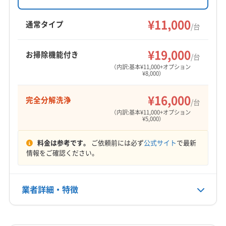
険加入済みです。満足度を重視し、徹底的な分
解洗浄と丁寧な作業が特徴です。仕上がりに自
¥11,000
通常タイプ
/台
信を持っており、満足できない場合は料金を受
け取らない方針であることが最大の強みです。
¥19,000
お掃除機能付き
/台
（内訳:基本¥11,000+オプション
¥8,000）
¥16,000
完全分解洗浄
/台
（内訳:基本¥11,000+オプション
¥5,000）
料金は参考です。
ご依頼前には必ず
公式サイト
で最新
情報をご確認ください。
業者詳細・特徴
詳細な料金表
業者情報
特徴