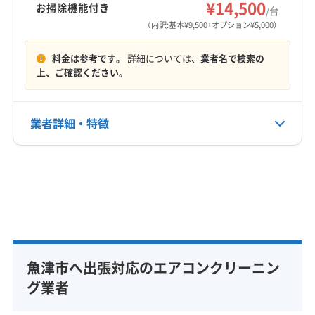
¥14,500
お掃除機能付き
/台
（内訳:基本¥9,500+オプション¥5,000）
料金は参考です。
詳細については、
業者名で検索の
上、ご確認ください。
業者詳細・特徴
詳細な料金表
業者情報
特徴
基本情報
代表者名
干場光
魚津市へ出張対応のエアコンクリーニン
所在地
富山県魚津市出56
グ業者