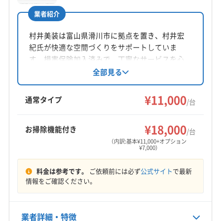
業者紹介
所在地
富山県高岡市二上町422
村井美装は富山県滑川市に拠点を置き、村井宏
紀氏が快適な空間づくりをサポートしていま
対応地域
す。損害保険加入済みで、丁寧なサービスを心
魚津市
滑川市
高岡市
黒部市
射水市
小矢部市
がけています。エアコンクリーニングは1台
全部見る
11,000円から。お掃除機能付きエアコンや室外機
砺波市
南砺市
氷見市
富山市
下新川郡朝日町
洗浄などのオプションも用意されています。魚
¥11,000
下新川郡入善町
中新川郡舟橋村
中新川郡上市町
通常タイプ
/台
津市や富山市など幅広いエリアに対応していま
中新川郡立山町
(石川県) かほく市
(石川県) 羽咋郡志賀町
もっと見る
す。
(石川県) 羽咋郡宝達志水町
(石川県) 羽咋市
¥18,000
お掃除機能付き
/台
営業時間
(石川県) 河北郡津幡町
(石川県) 河北郡内灘町
（内訳:基本¥11,000+オプション
¥7,000）
9:00〜18:00
(石川県) 金沢市
(石川県) 鹿島郡中能登町
(石川県) 七尾市
料金は参考です。
ご依頼前には必ず
公式サイト
で最新
定休日
情報をご確認ください。
不定休
電話番号
業者詳細・特徴