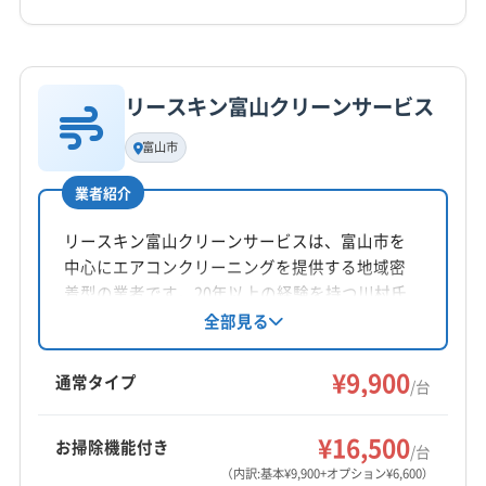
0766-25-2264
詳細な料金表
業者情報
特徴
公式HP
公式サイトを見る
リースキン富山クリーンサービス
基本情報
代表者名
富山市
村井宏紀
業者紹介
所在地
富山県滑川市常盤町1116
リースキン富山クリーンサービスは、富山市を
中心にエアコンクリーニングを提供する地域密
対応地域
着型の業者です。20年以上の経験を持つ川村氏
魚津市
滑川市
黒部市
富山市
下新川郡朝日町
が、家庭用・業務用エアコンに対応し、丁寧な
全部見る
作業と接客で安心と感動を提供しています。土
下新川郡入善町
中新川郡舟橋村
中新川郡上市町
日祝日も対応可能で、防カビ・抗菌コーティン
¥9,900
中新川郡立山町
通常タイプ
/台
グも提供しています。
もっと見る
¥16,500
お掃除機能付き
/台
営業時間
（内訳:基本¥9,900+オプション¥6,600）