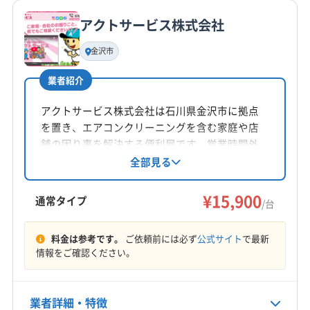
公式サイトを見る
アクトサービス株式会社
基本情報
代表者名
金沢市
濱谷康弘
業者紹介
所在地
富山県高岡市伏木東一宮26-18
アクトサービス株式会社は石川県金沢市に拠点
を置き、エアコンクリーニングを含む家庭や店
対応地域
舗の困り事を解決する便利屋です。営業時間外
魚津市
滑川市
高岡市
射水市
小矢部市
砺波市
の相談も可能で、丁寧な作業を心がけていま
全部見る
す。石川県公安委員会から古物商許可も取得し
南砺市
氷見市
富山市
(石川県) かほく市
ています。
¥15,900
(石川県) 羽咋市
(石川県) 河北郡津幡町
通常タイプ
/台
(石川県) 河北郡内灘町
(石川県) 金沢市
(石川県) 七尾市
もっと見る
料金は参考です。
ご依頼前には必ず
公式サイト
で最新
情報をご確認ください。
営業時間
9:00〜18:00
業者詳細・特徴
定休日