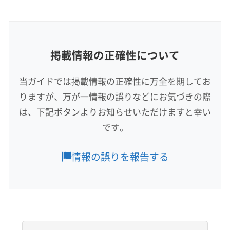
所在地
富山県富山市小杉87 横田ビル3号
掲載情報の正確性について
対応地域
魚津市
滑川市
高岡市
黒部市
射水市
小矢部市
当ガイドでは掲載情報の正確性に万全を期してお
砺波市
南砺市
氷見市
富山市
下新川郡朝日町
りますが、万が一情報の誤りなどにお気づきの際
下新川郡入善町
中新川郡舟橋村
中新川郡上市町
中新川郡立山町
は、下記ボタンよりお知らせいただけますと幸い
もっと見る
です。
営業時間
9:00〜20:00
情報の誤りを報告する
定休日
年中無休
電話番号
076-464-4220