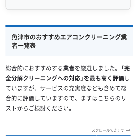
専門性・技術力 (9)
完全分解洗浄
部分クリーニング
実績10年以上
魚津市のおすすめエアコンクリーニング業
資格保有スタッフ
家庭用エアコン
業務用エアコン
者一覧表
壁掛け型
天井カセット型
お掃除機能付き
信頼性・安心感 (8)
総合的におすすめする業者を厳選しました。
「完
保証付き
アフターフォロー
女性スタッフ在籍
全分解クリーニングへの対応」を最も高く評価
し
エコ洗剤使用
アレルギー対策
ハウスダスト除去
ていますが、サービスの充実度なども含めて総
地域密着型
フランチャイズ
合的に評価していますので、まずはこちらのリ
利便性・サービス (12)
ストからご検討ください。
定額料金
複数台割引
初回割引
定期メンテナンス
当日予約可能
即日対応可能
24時間対応
土日祝日対応
スクロールできます
年末年始対応
防カビ・抗菌
消臭処理
防汚コーティング