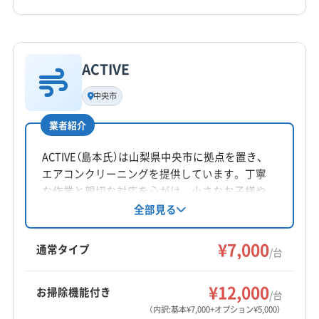
年中無休
詳細な料金表
業者情報
特徴
電話番号
050-3187-7048
ACTIVE
基本情報
代表者名
中央市
公式HP
今村光芳
公式サイトを見る
業者紹介
所在地
山梨県甲斐市中下条1606 番地シルキ-ビル2 F
ACTIVE（島本氏）は山梨県中央市に拠点を置き、
エアコンクリーニングを提供しています。丁寧
対応地域
な作業と親切な対応を心がけ、小さなお子様や
南巨摩郡身延町
甲州市
甲斐市
甲府市
山梨市
ペットがいる家庭でも安心して利用できるよう
全部見る
配慮。全日9時から17時まで対応し、お盆と年末
中央市
笛吹市
南アルプス市
韮崎市
北杜市
年始が定休です。基本料金は一台7,000円、お掃
¥7,000
西八代郡市川三郷町
中巨摩郡昭和町
南巨摩郡早川町
通常タイプ
/台
除機能付きは5,000円で対応しています。
南巨摩郡南部町
南巨摩郡富士川町
もっと見る
¥12,000
お掃除機能付き
/台
営業時間
（内訳:基本¥7,000+オプション¥5,000）