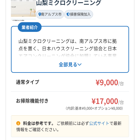
山梨ミクロクリーニング
基本情報
代表者名
南アルプス市
損害保険加入
阿部聖也
業者紹介
所在地
静岡県富士宮市神田川町7-2 坪井アパ-トC-1
山梨ミクロクリーニングは、南アルプス市に拠
点を置く、日本ハウスクリーニング協会と日本
対応地域
エアコンクリーニング協会に加盟している事業
南巨摩郡身延町
南巨摩郡早川町
南巨摩郡南部町
者です。ハウスクリーニング士とエアコンクリ
全部見る
ーニング士の資格を持ち、損害保険にも加入。
南巨摩郡富士川町
(静岡県) 沼津市
(静岡県) 静岡市清水区
土日祝日も対応可能で、防カビ・抗菌コーティ
¥9,000
(静岡県) 富士宮市
(静岡県) 富士市
通常タイプ
/台
ングも提供しています。
もっと見る
¥17,000
お掃除機能付き
/台
営業時間
（内訳:基本¥9,000+オプション¥8,000）
9:00〜17:45
料金は参考です。
ご依頼前には必ず
公式サイト
で最新
定休日
情報をご確認ください。
日・祝・年末年始