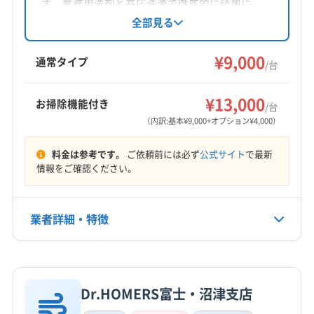
対応地域
す。業務用洗剤と高圧洗浄で徹底的に綺麗に
南巨摩郡身延町
甲州市
甲斐市
甲府市
山梨市
し、家庭用から天井埋め込み型まで対応。消臭
全部見る
除菌にも自信があり、アレルギー対策やウイル
上野原市
大月市
中央市
笛吹市
都留市
ス対策にも対応可能です。電気工事士資格保有
¥9,000
南アルプス市
韮崎市
富士吉田市
北杜市
通常タイプ
/台
スタッフも在籍。丁寧な作業とアフターフォロ
西八代郡市川三郷町
中巨摩郡昭和町
南巨摩郡早川町
もっと見る
ーで安心です。
南巨摩郡南部町
南巨摩郡富士川町
南都留郡山中湖村
¥13,000
お掃除機能付き
/台
営業時間
南都留郡西桂町
南都留郡道志村
南都留郡忍野村
（内訳:基本¥9,000+オプション¥4,000）
6:00〜21:00
南都留郡富士河口湖町
南都留郡鳴沢村
北都留郡小菅村
料金は参考です。
ご依頼前には必ず
公式サイト
で最新
北都留郡丹波山村
(三重県) 伊勢市
(三重県) 志摩市
定休日
情報をご確認ください。
(三重県) 松阪市
(三重県) 多気郡多気町
なし
(三重県) 多気郡大台町
(三重県) 多気郡明和町
(三重県) 鳥羽市
(三重県) 津市
(三重県) 度会郡玉城町
業者詳細・特徴
電話番号
非公開
(三重県) 度会郡大紀町
(三重県) 度会郡度会町
(三重県) 度会郡南伊勢町
(佐賀県) 杵島郡白石町
詳細な料金表
業者情報
特徴
公式HP
(佐賀県) 佐賀市
(佐賀県) 三養基郡みやき町
公式サイトなし
Dr.HOMERS富士・沼津支店
(佐賀県) 三養基郡基山町
(佐賀県) 三養基郡上峰町
基本情報
代表者名
(佐賀県) 小城市
(佐賀県) 神埼郡吉野ヶ里町