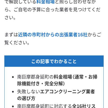
で解説している
料金相場
と照らし合わせなが
ら、ご自宅の予算に合った業者を見つけてくだ
さい。
まずは
近隣の市町村からの出張業者16社
からご
覧ください。
この記事でわかること
南巨摩郡身延町の
料金相場（通常・お掃
除機能付き・完全分解）
失敗しない
エアコンクリーニング業者
の選び方
南巨摩郡身延町に対応する
全16社リス