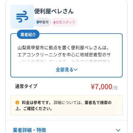
公式HP
公式サイトを見る
便利屋ペレさん
基本情報
代表者名
甲斐市
女性スタッフ
小野知愛
業者紹介
所在地
山梨県南アルプス市鏡中條1646-2
山梨県甲斐市に拠点を置く便利屋ペレさんは、
エアコンクリーニングを中心に地域密着型のサ
対応地域
ービスを提供しています。大手での業務経験を
南巨摩郡身延町
甲州市
甲斐市
甲府市
山梨市
持つ今村光芳氏が店長を務め、女性スタッフも
全部見る
在籍。土日祝日も対応可能で、作業や仕上がり
中央市
笛吹市
南アルプス市
韮崎市
に不満がある場合は無料で追加対応も行ってい
¥7,000
西八代郡市川三郷町
中巨摩郡昭和町
南巨摩郡早川町
通常タイプ
/台
ます。駐車代は店舗負担です。
南巨摩郡南部町
南巨摩郡富士川町
もっと見る
料金は参考です。
詳細については、
業者名で検索の
上、ご確認ください。
営業時間
8:00〜15:00
業者詳細・特徴
定休日