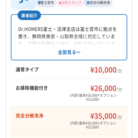
富士宮市
女性スタッフ
完全分解洗浄
廣澤佳仁
(佐賀県) 神埼市
(佐賀県) 鳥栖市
(佐賀県) 唐津市
業者紹介
(和歌山県) 伊都郡かつらぎ町
(和歌山県) 伊都郡九度山町
所在地
(和歌山県) 伊都郡高野町
(和歌山県) 海草郡紀美野町
静岡県焼津市大覚寺2-15-3
Dr.HOMERS富士・沼津支店は富士宮市に拠点を
(和歌山県) 紀の川市
(和歌山県) 橋本市
置き、静岡県東部・山梨県全域に対応していま
対応地域
(埼玉県) 児玉郡上里町
(埼玉県) 児玉郡神川町
す。丁寧な作業を心がけ、自社スタッフによる
南巨摩郡身延町
甲州市
甲斐市
甲府市
山梨市
品質管理を徹底。女性スタッフ同行可能で、時
全部見る
(埼玉県) 児玉郡美里町
(埼玉県) 深谷市
間外や対応地域外の相談にも柔軟に対応し、顧
上野原市
大月市
中央市
笛吹市
都留市
(埼玉県) 大里郡寄居町
(埼玉県) 秩父郡皆野町
客のライフスタイルに合わせたサービスを提供
¥10,000
南アルプス市
韮崎市
富士吉田市
北杜市
通常タイプ
(埼玉県) 秩父郡長瀞町
(埼玉県) 秩父郡東秩父村
/台
します。
西八代郡市川三郷町
中巨摩郡昭和町
南巨摩郡早川町
(埼玉県) 比企郡小川町
(埼玉県) 本庄市
(大阪府) 羽曳野市
もっと見る
南巨摩郡南部町
南巨摩郡富士川町
南都留郡山中湖村
¥26,000
(大阪府) 河内長野市
(大阪府) 貝塚市
(大阪府) 岸和田市
お掃除機能付き
/台
営業時間
南都留郡西桂町
南都留郡道志村
南都留郡忍野村
(大阪府) 高石市
(大阪府) 堺市堺区
(大阪府) 堺市西区
（内訳:基本¥10,000+オプション
¥16,000）
10:00〜22:00
南都留郡富士河口湖町
南都留郡鳴沢村
北都留郡小菅村
(大阪府) 堺市中区
(大阪府) 堺市東区
(大阪府) 堺市南区
北都留郡丹波山村
(神奈川県) 愛甲郡愛川町
(大阪府) 堺市美原区
(大阪府) 堺市北区
(大阪府) 松原市
¥35,000
完全分解洗浄
定休日
/台
(神奈川県) 愛甲郡清川村
(神奈川県) 綾瀬市
(大阪府) 泉大津市
(大阪府) 大阪狭山市
金
（内訳:基本¥10,000+オプション
¥25,000）
(神奈川県) 伊勢原市
(神奈川県) 海老名市
(大阪府) 大阪市阿倍野区
(大阪府) 大阪市住吉区
(神奈川県) 茅ヶ崎市
(神奈川県) 厚木市
(神奈川県) 座間市
(大阪府) 大阪市生野区
(大阪府) 大阪市東住吉区
電話番号