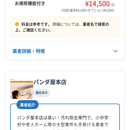
¥14,500
お掃除機能付き
/台
営業時間
（内訳:基本¥6,500+オプション¥8,000）
9:00〜18:00
料金は参考です。
詳細については、
業者名で検索の
定休日
上、ご確認ください。
年末年始
業者詳細・特徴
電話番号
055-242-8222
詳細な料金表
業者情報
特徴
公式HP
公式サイトを見る
パンダ屋本店
基本情報
代表者名
焼津市
鈴木健介
業者紹介
所在地
三重県伊勢市
パンダ屋本店は臭い・汚れ除去専門で、小中学
校や老人ホーム等の大型案件も手掛ける業者で