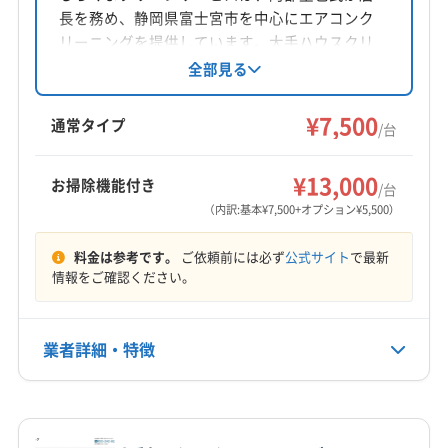
長を務め、静岡県富士宮市を中心にエアコンク
リーニングを提供しています。大手ハウスクリ
ーニングメーカーでの経験を活かし、丁寧な作
全部見る
業と損害保険加入で安心を提供。女性スタッフ
同行可能で、防カビ・抗菌コーティングにも対
¥7,500
通常タイプ
/台
応しています。営業時間外の相談も可能です。
¥13,000
お掃除機能付き
/台
（内訳:基本¥7,500+オプション¥5,500）
料金は参考です。
ご依頼前には必ず
公式サイト
で最新
情報をご確認ください。
業者詳細・特徴
詳細な料金表
業者情報
特徴