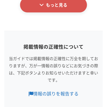
もっと見る
基本情報
代表者名
小松
所在地
山梨県甲斐市
掲載情報の正確性について
対応地域
南巨摩郡身延町
甲州市
甲斐市
甲府市
山梨市
当ガイドでは掲載情報の正確性に万全を期してお
中央市
笛吹市
南アルプス市
韮崎市
りますが、万が一情報の誤りなどにお気づきの際
西八代郡市川三郷町
中巨摩郡昭和町
南巨摩郡富士川町
は、下記ボタンよりお知らせいただけますと幸い
もっと見る
です。
営業時間
9:00〜18:00
情報の誤りを報告する
定休日