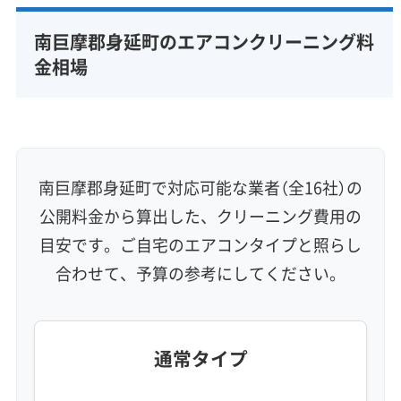
完全分解洗浄
部分クリーニング
実績10年以上
南巨摩郡身延町のエアコンクリーニング料
資格保有スタッフ
家庭用エアコン
業務用エアコン
金相場
壁掛け型
天井カセット型
お掃除機能付き
信頼性・安心感 (8)
保証付き
アフターフォロー
女性スタッフ在籍
エコ洗剤使用
アレルギー対策
ハウスダスト除去
南巨摩郡身延町で対応可能な業者（全16社）の
地域密着型
フランチャイズ
公開料金から算出した、クリーニング費用の
利便性・サービス (12)
目安です。ご自宅のエアコンタイプと照らし
合わせて、予算の参考にしてください。
定額料金
複数台割引
初回割引
定期メンテナンス
当日予約可能
即日対応可能
24時間対応
土日祝日対応
年末年始対応
防カビ・抗菌
消臭処理
防汚コーティング
通常タイプ
※項目にカーソルを合わせると詳細な説明が表示されます。