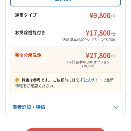
上野原市
大月市
中央市
笛吹市
都留市
り、完全分解清掃や防カビ抗菌コートも対応。
南アルプス市
韮崎市
富士吉田市
北杜市
クオリティを重視し、内部も外装も綺麗に仕上
¥9,800
通常タイプ
/台
西八代郡市川三郷町
中巨摩郡昭和町
南巨摩郡早川町
げます。料金以上のサービスを心掛けている点
もっと見る
が特徴です。
南巨摩郡南部町
南巨摩郡富士川町
南都留郡山中湖村
¥17,800
お掃除機能付き
/台
営業時間
南都留郡西桂町
南都留郡道志村
南都留郡忍野村
（内訳:基本¥9,800+オプション¥8,000）
9:00〜17:00
南都留郡富士河口湖町
南都留郡鳴沢村
北都留郡小菅村
北都留郡丹波山村
¥27,800
完全分解洗浄
定休日
/台
お盆・年末年始
（内訳:基本¥9,800+オプション
¥18,000）
電話番号
料金は参考です。
ご依頼前には必ず
公式サイト
で最新
非公開
情報をご確認ください。
公式HP
公式サイトなし
業者詳細・特徴
詳細な料金表
業者情報
特徴