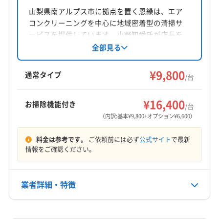
山梨県富士吉田市
山梨県南アルプス市に拠点を置く恩繰は、エア
(静岡県) 静岡市葵区
(静岡県) 静岡市駿河区
コンクリーニングを中心に地域密着型の清掃サ
(静岡県) 静岡市清水区
(静岡県) 袋井市
(静岡県) 島田市
対応地域
ービスを提供しています。小野知愛氏が店長を
(静岡県) 藤枝市
(静岡県) 磐田市
(静岡県) 浜松市中央区
南巨摩郡身延町
甲州市
甲斐市
甲府市
山梨市
務め、家庭用エアコンや壁掛け型の洗浄に対
全部見る
(静岡県) 浜松市浜名区
(静岡県) 富士宮市
(静岡県) 富士市
応、防カビ・抗菌コーティングも実施。土日祝
上野原市
大月市
中央市
笛吹市
都留市
(静岡県) 牧之原市
日も対応可能で、女性スタッフが在籍している
¥9,800
南アルプス市
韮崎市
富士吉田市
北杜市
通常タイプ
/台
点も魅力です。丁寧な作業とコミュニケーショ
西八代郡市川三郷町
中巨摩郡昭和町
南巨摩郡早川町
もっと見る
ンを重視しています。
南巨摩郡南部町
南巨摩郡富士川町
南都留郡山中湖村
¥16,400
お掃除機能付き
/台
営業時間
南都留郡西桂町
南都留郡道志村
南都留郡忍野村
（内訳:基本¥9,800+オプション¥6,600）
9:00〜20:00
南都留郡富士河口湖町
南都留郡鳴沢村
北都留郡小菅村
料金は参考です。
ご依頼前には必ず
公式サイト
で最新
北都留郡丹波山村
(静岡県) 御殿場市
(静岡県) 裾野市
定休日
情報をご確認ください。
不定休
業者詳細・特徴
電話番号
080-6375-2395
詳細な料金表
業者情報
特徴