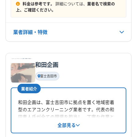
料金は参考です。
詳細については、
業者名で検索の
054-663-6381
(神奈川県) 小田原市
(神奈川県) 秦野市
(大阪府) 大阪市平野区
(大阪府) 藤井寺市
上、ご確認ください。
(神奈川県) 相模原市中央区
(神奈川県) 相模原市南区
(大阪府) 南河内郡河南町
(大阪府) 南河内郡千早赤阪村
公式HP
(神奈川県) 相模原市緑区
(神奈川県) 足柄下郡真鶴町
(大阪府) 南河内郡太子町
(大阪府) 柏原市
(大阪府) 八尾市
公式サイトを見る
業者詳細・特徴
(神奈川県) 足柄下郡湯河原町
(神奈川県) 足柄下郡箱根町
(大阪府) 富田林市
(大阪府) 和泉市
(神奈川県) 足柄上郡開成町
(神奈川県) 足柄上郡山北町
(奈良県) 磯城郡田原本町
(奈良県) 橿原市
(奈良県) 葛城市
詳細な料金表
業者情報
特徴
(神奈川県) 足柄上郡松田町
(神奈川県) 足柄上郡大井町
(奈良県) 五條市
(奈良県) 御所市
(奈良県) 香芝市
(神奈川県) 足柄上郡中井町
(神奈川県) 大和市
(奈良県) 高市郡高取町
(奈良県) 高市郡明日香村
和田企画
基本情報
(神奈川県) 中郡大磯町
(神奈川県) 中郡二宮町
(奈良県) 大和高田市
(奈良県) 北葛城郡河合町
代表者名
(神奈川県) 藤沢市
(神奈川県) 南足柄市
(神奈川県) 平塚市
富士吉田市
(奈良県) 北葛城郡広陵町
(愛知県) あま市
非公開
(静岡県) 伊東市
(静岡県) 伊豆の国市
(静岡県) 伊豆市
(愛知県) みよし市
(愛知県) 愛西市
(愛知県) 愛知郡東郷町
業者紹介
(静岡県) 下田市
(静岡県) 賀茂郡河津町
所在地
(愛知県) 一宮市
(愛知県) 稲沢市
(愛知県) 海部郡蟹江町
静岡県富士宮市
(静岡県) 賀茂郡松崎町
(静岡県) 賀茂郡西伊豆町
和田企画は、富士吉田市に拠点を置く地域密着
(愛知県) 海部郡大治町
(愛知県) 海部郡飛島村
型のエアコンクリーニング業者です。代表の和
(静岡県) 賀茂郡東伊豆町
(静岡県) 賀茂郡南伊豆町
(愛知県) 岩倉市
(愛知県) 犬山市
(愛知県) 江南市
対応地域
田恵人氏が全ての現場を担当し、丁寧な作業と
(静岡県) 掛川市
(静岡県) 菊川市
(静岡県) 御前崎市
(愛知県) 春日井市
(愛知県) 小牧市
(愛知県) 清須市
南巨摩郡身延町
甲府市
中央市
南巨摩郡早川町
接客を心がけています。通常タイプと掃除機能
全部見る
(静岡県) 御殿場市
(静岡県) 三島市
(静岡県) 周智郡森町
(愛知県) 西春日井郡豊山町
(愛知県) 大府市
付きのエアコンに対応。オプションで抗菌コー
南巨摩郡南部町
南巨摩郡富士川町
(静岡県) 沼津市
(静岡県) 駿東郡小山町
(静岡県) 駿東郡清水町
(愛知県) 丹羽郡大口町
(愛知県) 丹羽郡扶桑町