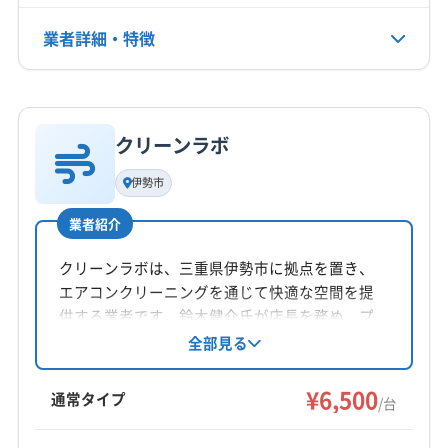
業者詳細・特徴
電話番号
080-1942-6910
詳細な料金表
業者情報
特徴
公式HP
公式サイトを見る
クリーンラボ
基本情報
代表者名
伊勢市
新津雅彦
業者紹介
所在地
山梨県南アルプス市
クリーンラボは、三重県伊勢市に拠点を置き、
エアコンクリーニングを通じて快適な空間を提
対応地域
供する業者です。鈴木健介氏が店長を務め、プ
南巨摩郡身延町
甲州市
甲斐市
甲府市
山梨市
ロの分解洗浄でエアコン内部のカビやホコリを
全部見る
徹底除去。防カビ・抗菌コーティングにも対応
中央市
笛吹市
南アルプス市
韮崎市
北杜市
し、アレルギーやニオイ対策にも効果的です。
¥6,500
西八代郡市川三郷町
中巨摩郡昭和町
南巨摩郡早川町
通常タイプ
/台
万が一の際には無料で再対応し、損害保険にも
南巨摩郡南部町
南巨摩郡富士川町
もっと見る
加入済みです。