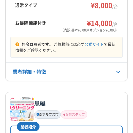
トや室外機洗浄も可能です。営業時間外の予約
¥8,000
(静岡県) 裾野市
(静岡県) 静岡市葵区
通常タイプ
/台
(静岡県) 駿東郡長泉町
(静岡県) 沼津市
(静岡県) 焼津市
(愛知県) 長久手市
(愛知県) 津島市
(愛知県) 東海市
も相談可能。複数台割引もあります。
(静岡県) 静岡市駿河区
(静岡県) 静岡市清水区
もっと見る
(静岡県) 榛原郡吉田町
(静岡県) 榛原郡川根本町
(愛知県) 日進市
(愛知県) 尾張旭市
(愛知県) 豊田市
(静岡県) 富士宮市
(静岡県) 富士市
¥14,000
お掃除機能付き
/台
(静岡県) 裾野市
(静岡県) 静岡市葵区
(愛知県) 豊明市
(愛知県) 北名古屋市
営業時間
（内訳:基本¥8,000+オプション¥6,000）
(静岡県) 静岡市駿河区
(静岡県) 静岡市清水区
(愛知県) 名古屋市港区
(愛知県) 名古屋市守山区
8:00〜17:00
(静岡県) 島田市
(静岡県) 藤枝市
(静岡県) 熱海市
(愛知県) 名古屋市昭和区
(愛知県) 名古屋市瑞穂区
料金は参考です。
ご依頼前には必ず
公式サイト
で最新
(静岡県) 浜松市中央区
(静岡県) 浜松市天竜区
(愛知県) 名古屋市西区
(愛知県) 名古屋市千種区
定休日
情報をご確認ください。
年中無休
(静岡県) 浜松市浜名区
(静岡県) 富士宮市
(静岡県) 富士市
(愛知県) 名古屋市中区
(愛知県) 名古屋市中川区
(静岡県) 牧之原市
(愛知県) 名古屋市中村区
(愛知県) 名古屋市天白区
業者詳細・特徴
電話番号
(愛知県) 名古屋市東区
(愛知県) 名古屋市南区
非公開
(愛知県) 名古屋市熱田区
(愛知県) 名古屋市北区
詳細な料金表
業者情報
特徴
(愛知県) 名古屋市名東区
(愛知県) 名古屋市緑区
公式HP
公式サイトなし
(愛知県) 弥富市
(群馬県) 伊勢崎市
(群馬県) 甘楽郡甘楽町
恩繰
基本情報
(群馬県) 佐波郡玉村町
(群馬県) 邑楽郡千代田町
代表者名
南アルプス市
女性スタッフ
(群馬県) 邑楽郡大泉町
(群馬県) 邑楽郡邑楽町
和田恵人
(静岡県) 掛川市
(静岡県) 菊川市
(静岡県) 御前崎市
業者紹介
所在地
(静岡県) 沼津市
(静岡県) 焼津市
(静岡県) 榛原郡吉田町