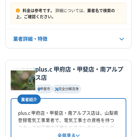
10:00〜17:00
料金は参考です。
詳細については、
業者名で検索の
定休日
上、ご確認ください。
なし
業者詳細・特徴
電話番号
非公開
詳細な料金表
業者情報
特徴
公式HP
公式サイトなし
plus.c 甲府店・甲斐店・南アルプ
基本情報
ス店
代表者名
島本
甲斐市
完全分解洗浄
業者紹介
所在地
山梨県中央市若宮12-10 シャンポ-ルS-2102 号室
plus.c 甲府店・甲斐店・南アルプス店は、山梨県
登録電気工事業者で、電気工事士の資格を持つ
対応地域
スタッフが丁寧で正確なエアコンクリーニング
南巨摩郡身延町
甲州市
甲斐市
甲府市
山梨市
を提供しています。年間1000件以上の実績があ
全部見る