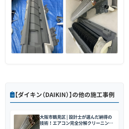
【ダイキン（DAIKIN）】の他の施工事例
大阪市鶴見区 | 設計士が選んだ納得の
技術！エアコン完全分解クリーニング
事例