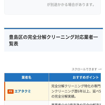
の原因になることがあります。
が別途かかる場合があります。
ご自宅のフィルターが黒っぽく
湿った感じなら、要注意のサイ
ンですね。
豊島区の完全分解クリーニング対応業者一
覧表
古い街と新しい街が混在する豊島区特
有の業者選びの注意点
スクロールできます
業者名
おすすめポイント
新しいタワーマンションと昔ながらの木造
完全分解クリーニング特化の専門店
住宅が混在する豊島区では、業者が両方の
エアタクミ
ンクリーニング歴6年以上、延べ5,0
PR
の完全分解実績。
エアコン構造や設置環境に対応できない
業界希少の3度洗浄や完全分解洗浄