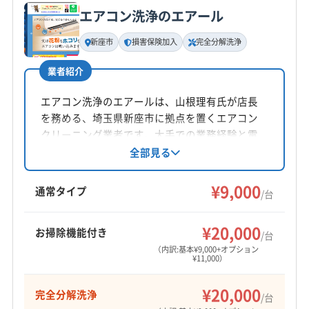
エアコン洗浄のエアール
基本情報
代表者名
新座市
損害保険加入
完全分解洗浄
幡野愛奈
業者紹介
所在地
東京都府中市
エアコン洗浄のエアールは、山根理有氏が店長
を務める、埼玉県新座市に拠点を置くエアコン
対応地域
クリーニング業者です。大手での業務経験と電
豊島区
稲城市
葛飾区
江戸川区
江東区
港区
気工事士の資格を持ち、損害保険加入済み。完
全部見る
全分解洗浄や防カビ抗菌コーティングにも対応
荒川区
国分寺市
国立市
狛江市
三鷹市
渋谷区
しています。平日土日8:00〜19:00営業で、時間
¥9,000
小金井市
小平市
新宿区
杉並区
世田谷区
清瀬市
通常タイプ
/台
外も相談可能です。
西東京市
千代田区
足立区
多摩市
台東区
大田区
もっと見る
中央区
中野区
町田市
調布市
東久留米市
¥20,000
お掃除機能付き
/台
営業時間
東村山市
東大和市
日野市
八王子市
板橋区
（内訳:基本¥9,000+オプション
¥11,000）
9:00〜21:00
品川区
府中市
武蔵村山市
武蔵野市
福生市
文京区
北区
墨田区
目黒区
立川市
練馬区
¥20,000
完全分解洗浄
定休日
/台
(埼玉県) 狭山市
(埼玉県) 志木市
(埼玉県) 所沢市