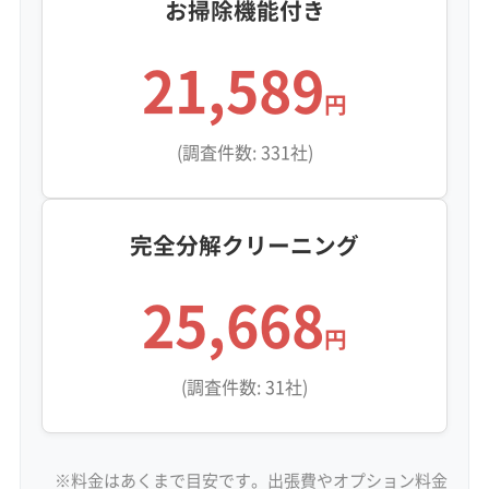
お掃除機能付き
的に取り除く「完全分解洗浄」が最も確実な方法
21,589
です。
円
(調査件数: 331社)
「うちはタワマンじゃないから油
汚れは関係ない」と思われがちで
監修 宇賀神
すが、実はそうとも限りませ
完全分解クリーニング
ん。例えば、1階が飲食店や商店
25,668
になっているマンションの上階
円
や、交通量の多い道路に面した
お部屋では、同じように油分を
(調査件数: 31社)
含んだススが室内に入り込み、
ホコリと混ざってベタベタ汚れ
※料金はあくまで目安です。出張費やオプション料金