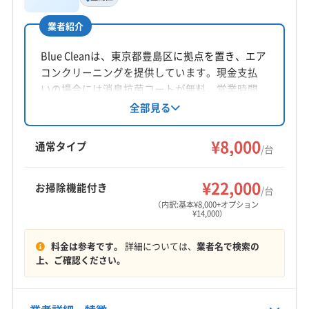
神保弘輝
業者紹介
所在地
東京都豊島区池袋2丁目14-4 池袋TAビル8F
Blue Cleanは、東京都豊島区に拠点を置き、エア
コンクリーニングを提供しています。現金支払
対応地域
いの場合には消臭抗菌コートが無料。営業時間
豊島区
あきる野市
稲城市
羽村市
葛飾区
外や対応地域外でも相談可能です。丁寧な作業
全部見る
と損害保険加入が特徴。土日祝日も対応し、防
江戸川区
江東区
港区
荒川区
国分寺市
国立市
カビ・抗菌コーティングも実施しています。
¥8,000
狛江市
三鷹市
渋谷区
小金井市
小平市
昭島市
通常タイプ
/台
新宿区
杉並区
世田谷区
清瀬市
西東京市
青梅市
もっと見る
千代田区
足立区
多摩市
台東区
大田区
中央区
¥22,000
お掃除機能付き
/台
営業時間
中野区
町田市
調布市
東久留米市
東村山市
（内訳:基本¥8,000+オプション
¥14,000）
9:00〜22:00
東大和市
日野市
八王子市
板橋区
品川区
府中市
武蔵村山市
武蔵野市
福生市
文京区
北区
墨田区
料金は参考です。
詳細については、
業者名で検索の
定休日
目黒区
立川市
練馬区
西多摩郡奥多摩町
上、ご確認ください。
不定休
西多摩郡瑞穂町
西多摩郡日の出町
西多摩郡檜原村
(千葉県) 我孫子市
(千葉県) 習志野市
(千葉県) 松戸市
電話番号