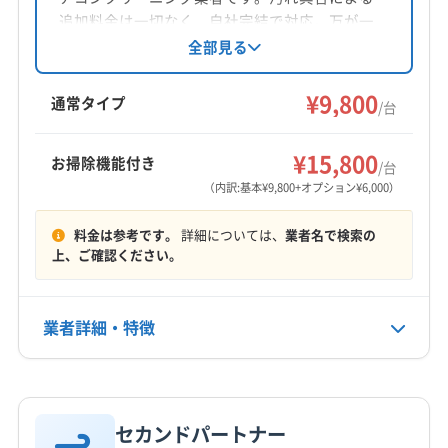
対応地域
追加料金は一切なく、自社完結で対応。万が一
豊島区、特に池袋周辺の駐車料
豊島区
新宿区
世田谷区
足立区
台東区
中野区
の損害保険にも加入済みです。複数台割引や期
全部見る
金は、我々業者にとっても悩み
監修 宇賀神
間限定で防カビ抗菌コート無料キャンペーンも
板橋区
文京区
北区
練馬区
の種です。駐車料金を気にして
実施中です。
¥9,800
通常タイプ
/台
営業時間
作業を急ぐような業者では、丁
9:00〜18:00
寧な分解洗浄はまず期待できま
¥15,800
お掃除機能付き
/台
せん。見積もりの段階で「駐車料
（内訳:基本¥9,800+オプション¥6,000）
定休日
日
金はかかりますか？」と質問した
料金は参考です。
詳細については、
業者名で検索の
際に、「お客様の敷地に停められ
上、ご確認ください。
電話番号
0120-169-520
れば無料ですが、コインパーキ
ング利用時は実費をお願いして
業者詳細・特徴
公式HP
います」と正直に答えてくれる業
公式サイトを見る
詳細な料金表
業者情報
特徴
者は、逆に信頼できる証拠とも
いえます。
セカンドパートナー
基本情報