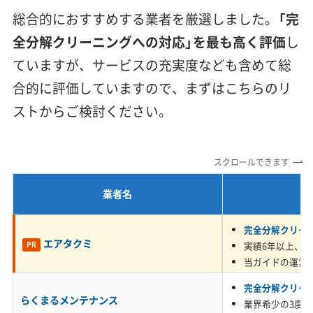
タワマンの「油混じりの粉塵」と木造住
信頼性・安心感 (8)
総合的におすすめする業者を厳選しました。
「完
宅の「湿った綿ボコリ」
保証付き
アフターフォロー
女性スタッフ在籍
全分解クリーニングへの対応」を最も高く評価
し
エコ洗剤使用
アレルギー対策
ハウスダスト除去
ていますが、サービスの充実度なども含めて総
地域密着型
フランチャイズ
合的に評価していますので、まずはこちらのリ
調理の油煙やホコリが固まった汚れも、湿
利便性・サービス (12)
ストからご検討ください。
気でカビが根を張った汚れも、どちらも表
定額料金
複数台割引
初回割引
定期メンテナンス
面的な掃除では根本的な解決になりませ
当日予約可能
即日対応可能
24時間対応
土日祝日対応
ん。
スクロールできます
年末年始対応
防カビ・抗菌
消臭処理
防汚コーティング
業者名
※項目にカーソルを合わせると詳細な説明が表示されます。
豊島区のエアコン汚れは、お住まいのエリアに
完全分解クリー
エアタクミ
実績6年以上、5,
PR
よって性質が大きく2つに分かれます。
当ガイドの運営
完全分解クリー
一つは、南池袋や東池袋のタワーマンションで
らくまるメンテナンス
業界希少の3度