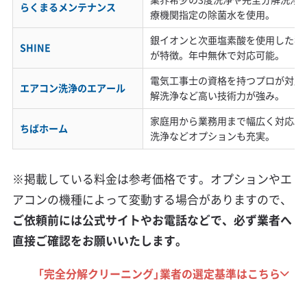
と、思わぬ追加料金や作業トラブルに繋が
らくまるメンテナンス
療機関指定の除菌水を使用。
ることがあります。
銀イオンと次亜塩素酸を使用した独
SHINE
が特徴。年中無休で対応可能。
電気工事士の資格を持つプロが対応
豊島区で業者を選ぶ際には、特有の注意点があ
エアコン洗浄のエアール
解洗浄など高い技術力が強み。
ります。例えばタワーマンションでは、気密性
家庭用から業務用まで幅広く対応。
ちばホーム
が高いがゆえに起こる特有の現象への知識が不
洗浄などオプションも充実。
可欠です。
※掲載している料金は参考価格です。オプションやエ
アコンの機種によって変動する場合がありますので、
特に、換気扇を回した際にエアコンの排水ホー
ご依頼前には公式サイトやお電話などで、必ず業者へ
スから外の空気が逆流し、ポコポコと音がする
直接ご確認をお願いいたします。
問題などへの対処法を知っているかが重要で
「完全分解クリーニング」業者の選定基準はこちら
す。もちろん、お掃除機能付きといった最新機
種への対応力も必須です。