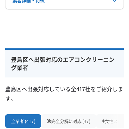
業者詳細・特徴
非公開
(千葉県) 船橋市
(千葉県) 柏市
(千葉県) 野田市
(埼玉県) さいたま市浦和区
(埼玉県) さいたま市岩槻区
詳細な料金表
業者情報
特徴
公式HP
(埼玉県) さいたま市見沼区
(埼玉県) さいたま市桜区
公式サイトなし
(埼玉県) さいたま市西区
(埼玉県) さいたま市大宮区
基本情報
(埼玉県) さいたま市中央区
(埼玉県) さいたま市南区
代表者名
(埼玉県) さいたま市北区
(埼玉県) さいたま市緑区
非公開
(埼玉県) ふじみ野市
(埼玉県) 羽生市
(埼玉県) 越谷市
豊島区へ出張対応のエアコンクリーニン
所在地
(埼玉県) 桶川市
(埼玉県) 加須市
(埼玉県) 吉川市
東京都豊島区
グ業者
(埼玉県) 久喜市
(埼玉県) 狭山市
(埼玉県) 熊谷市
(埼玉県) 戸田市
(埼玉県) 幸手市
(埼玉県) 行田市
対応地域
(埼玉県) 鴻巣市
(埼玉県) 坂戸市
(埼玉県) 三郷市
豊島区
あきる野市
稲城市
羽村市
葛飾区
豊島区へ出張対応している全417社をご紹介しま
(埼玉県) 志木市
(埼玉県) 児玉郡上里町
江戸川区
江東区
港区
荒川区
国分寺市
国立市
す。
(埼玉県) 児玉郡神川町
(埼玉県) 児玉郡美里町
狛江市
三鷹市
渋谷区
小金井市
小平市
昭島市
(埼玉県) 春日部市
(埼玉県) 所沢市
(埼玉県) 上尾市
新宿区
杉並区
世田谷区
清瀬市
西東京市
青梅市
もっと見る
(埼玉県) 新座市
(埼玉県) 深谷市
(埼玉県) 川越市
千代田区
足立区
多摩市
台東区
大田区
中央区
全業者 (417)
完全分解に対応 (37)
女性スタッフ在
(埼玉県) 川口市
(埼玉県) 草加市
(埼玉県) 大里郡寄居町
営業時間
中野区
町田市
調布市
東久留米市
東村山市