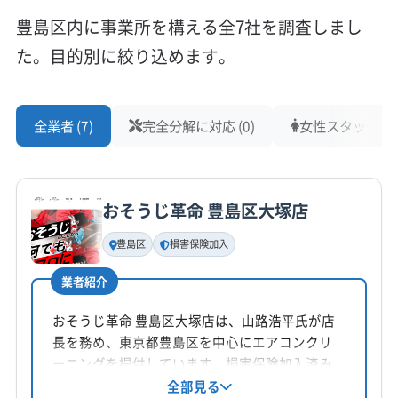
豊島区内に事業所を構える全7社を調査しまし
煙やハウスダストがこもり、お子さんの健康に
た。目的別に絞り込めます。
影響しないか心配、というご相談をよく受けま
す。
全業者 (7)
完全分解に対応 (0)
女性スタッフ在籍 
一方、雑司が谷などのエリアにお住まいの方か
らは、家の構造からくる湿気が原因で、エアコ
おそうじ革命 豊島区大塚店
ンからカビ臭い風が出てくる、といったお悩み
が寄せられる傾向があります。
豊島区
損害保険加入
業者紹介
駐車・道路事情
おそうじ革命 豊島区大塚店は、山路浩平氏が店
長を務め、東京都豊島区を中心にエアコンクリ
ーニングを提供しています。損害保険加入済み
豊島区は、エリアによって駐車環境が全く異な
で、作業は自社対応。万が一仕上がりに不満が
全部見る