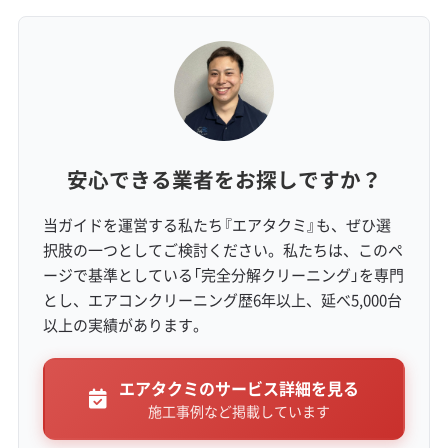
一方で、木造住宅が密集するエリアでは、昔な
がらの家の構造上、作業スペースが非常に限ら
れていたり、エアコンの設置状況が特殊だった
りするケースも珍しくありません。
安心できる業者をお探しですか？
最新機種から少し前の機種まで、両方の分解・
当ガイドを運営する私たち『エアタクミ』も、ぜひ選
択肢の一つとしてご検討ください。私たちは、このペ
組み立てに慣れていて、様々な設置環境に柔軟
ージで基準としている「完全分解クリーニング」を専門
に対応できる技術力のある業者を選ぶことが大
とし、エアコンクリーニング歴6年以上、延べ5,000台
切です。
以上の実績があります。
エアタクミのサービス詳細を見る
施工事例など掲載しています
生活スタイルとコスト要因（駐車・道