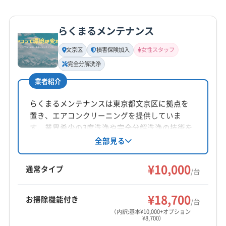
(埼玉県) 秩父郡横瀬町
(埼玉県) 秩父郡皆野町
9:00〜20:00
東大和市
日野市
板橋区
品川区
府中市
(埼玉県) 秩父郡小鹿野町
(埼玉県) 秩父郡長瀞町
武蔵村山市
武蔵野市
福生市
文京区
北区
墨田区
らくまるメンテナンス
定休日
(埼玉県) 秩父郡東秩父村
(埼玉県) 秩父市
(埼玉県) 朝霞市
目黒区
立川市
練馬区
西多摩郡奥多摩町
なし
(埼玉県) 鶴ヶ島市
(埼玉県) 東松山市
文京区
損害保険加入
女性スタッフ
西多摩郡瑞穂町
西多摩郡日の出町
西多摩郡檜原村
(埼玉県) 南埼玉郡宮代町
(埼玉県) 日高市
完全分解洗浄
(千葉県) 浦安市
(千葉県) 我孫子市
(千葉県) 鎌ケ谷市
電話番号
(埼玉県) 入間郡越生町
(埼玉県) 入間郡三芳町
非公開
業者紹介
(千葉県) 香取市
(千葉県) 佐倉市
(千葉県) 四街道市
(埼玉県) 入間郡毛呂山町
(埼玉県) 入間市
(埼玉県) 白岡市
(千葉県) 市川市
(千葉県) 習志野市
(千葉県) 松戸市
らくまるメンテナンスは東京都文京区に拠点を
(埼玉県) 八潮市
(埼玉県) 飯能市
公式HP
(千葉県) 成田市
(千葉県) 千葉市稲毛区
置き、エアコンクリーニングを提供していま
公式サイトなし
(埼玉県) 比企郡ときがわ町
(埼玉県) 比企郡滑川町
(千葉県) 千葉市花見川区
(千葉県) 千葉市若葉区
す。業界希少の3度洗浄や完全分解洗浄の技術を
(埼玉県) 比企郡吉見町
(埼玉県) 比企郡小川町
(千葉県) 千葉市中央区
(千葉県) 千葉市美浜区
持ち、医療機関指定の除菌水を使用。損害保険
全部見る
(埼玉県) 比企郡川島町
(埼玉県) 比企郡鳩山町
加入済みで、女性スタッフ同行や各種決済方法
(千葉県) 千葉市緑区
(千葉県) 船橋市
(千葉県) 柏市
(埼玉県) 比企郡嵐山町
(埼玉県) 富士見市
にも対応しています。丁寧な対応と安心の技術
¥10,000
(千葉県) 白井市
(千葉県) 八街市
(千葉県) 八千代市
通常タイプ
/台
で、快適な空間を提供しています。
(埼玉県) 北葛飾郡松伏町
(埼玉県) 北葛飾郡杉戸町
(千葉県) 流山市
(埼玉県) 越谷市
(埼玉県) 川越市
(埼玉県) 北足立郡伊奈町
(埼玉県) 北本市
(埼玉県) 本庄市
(埼玉県) 川口市
(埼玉県) 草加市
(埼玉県) 蕨市
¥18,700
お掃除機能付き
/台
(埼玉県) 蓮田市
(埼玉県) 和光市
(埼玉県) 蕨市
(神奈川県) 横浜市旭区
(神奈川県) 横浜市磯子区
（内訳:基本¥10,000+オプション
¥8,700）
(神奈川県) 横浜市栄区
(神奈川県) 横浜市金沢区