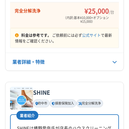
(神奈川県) 横浜市戸塚区
(神奈川県) 横浜市港南区
¥25,000
完全分解洗浄
/台
(神奈川県) 横浜市港北区
(神奈川県) 横浜市神奈川区
（内訳:基本¥10,000+オプション
¥15,000）
(神奈川県) 横浜市瀬谷区
(神奈川県) 横浜市西区
(神奈川県) 横浜市青葉区
(神奈川県) 横浜市泉区
料金は参考です。
ご依頼前には必ず
公式サイト
で最新
(神奈川県) 横浜市中区
(神奈川県) 横浜市鶴見区
情報をご確認ください。
(神奈川県) 横浜市都筑区
(神奈川県) 横浜市南区
(神奈川県) 横浜市保土ケ谷区
(神奈川県) 横浜市緑区
業者詳細・特徴
(神奈川県) 川崎市宮前区
(神奈川県) 川崎市幸区
(神奈川県) 川崎市高津区
(神奈川県) 川崎市川崎区
詳細な料金表
業者情報
特徴
(神奈川県) 川崎市多摩区
(神奈川県) 川崎市中原区
(神奈川県) 川崎市麻生区
(神奈川県) 相模原市中央区
SHINE
(神奈川県) 相模原市南区
(神奈川県) 相模原市緑区
基本情報
代表者名
府中市
損害保険加入
完全分解洗浄
奥井康史
業者紹介
所在地
東京都文京区
SHINEは幡野愛奈氏が店長のハウスクリーニング