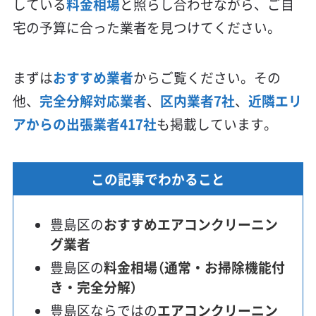
している
料金相場
と照らし合わせながら、ご自
宅の予算に合った業者を見つけてください。
まずは
おすすめ業者
からご覧ください。その
他、
完全分解対応業者
、
区内業者7社
、
近隣エリ
アからの出張業者417社
も掲載しています。
この記事でわかること
豊島区の
おすすめエアコンクリーニン
グ業者
豊島区の
料金相場（通常・お掃除機能付
き・完全分解）
豊島区ならではの
エアコンクリーニン