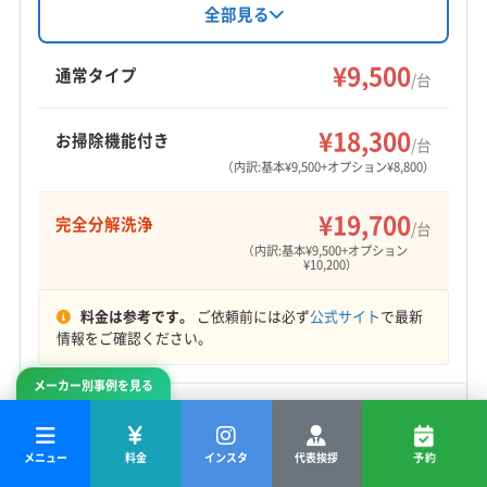
豊島区
国分寺市
国立市
三鷹市
小金井市
小平市
まで幅広く対応。完全分解洗浄や防カビ抗菌コ
全部見る
(神奈川県) 相模原市南区
(神奈川県) 相模原市緑区
ートなどのオプションも充実しています。損害
杉並区
清瀬市
西東京市
中野区
調布市
(神奈川県) 大和市
(神奈川県) 藤沢市
保険加入済みです。
¥9,500
東久留米市
東村山市
東大和市
板橋区
府中市
通常タイプ
/台
武蔵村山市
武蔵野市
北区
立川市
練馬区
もっと見る
(埼玉県) さいたま市浦和区
(埼玉県) さいたま市岩槻区
¥18,300
お掃除機能付き
/台
営業時間
(埼玉県) さいたま市見沼区
(埼玉県) さいたま市桜区
（内訳:基本¥9,500+オプション¥8,800）
8:00〜19:00
(埼玉県) さいたま市西区
(埼玉県) さいたま市大宮区
¥19,700
完全分解洗浄
(埼玉県) さいたま市中央区
(埼玉県) さいたま市南区
/台
定休日
（内訳:基本¥9,500+オプション
(埼玉県) さいたま市北区
(埼玉県) さいたま市緑区
不定休
¥10,200）
(埼玉県) ふじみ野市
(埼玉県) 越谷市
(埼玉県) 狭山市
(埼玉県) 戸田市
(埼玉県) 坂戸市
(埼玉県) 三郷市
料金は参考です。
ご依頼前には必ず
公式サイト
で最新
電話番号
情報をご確認ください。
090-6142-6542
(埼玉県) 志木市
(埼玉県) 所沢市
(埼玉県) 上尾市
(埼玉県) 新座市
(埼玉県) 川越市
(埼玉県) 川口市
メーカー別事例を見る
公式HP
(埼玉県) 草加市
(埼玉県) 朝霞市
(埼玉県) 鶴ヶ島市
業者詳細・特徴
公式サイトを見る
(埼玉県) 東松山市
(埼玉県) 日高市
(埼玉県) 入間郡三芳町
メニュー
料金
インスタ
代表挨拶
予約
(埼玉県) 入間郡毛呂山町
(埼玉県) 入間市
(埼玉県) 八潮市
詳細な料金表
業者情報
特徴