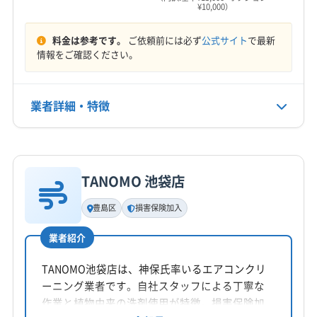
¥10,000）
7:00〜19:00
(神奈川県) 横浜市泉区
(神奈川県) 横浜市中区
武蔵村山市
武蔵野市
文京区
北区
墨田区
目黒区
(神奈川県) 横浜市鶴見区
(神奈川県) 横浜市都筑区
立川市
練馬区
(埼玉県) さいたま市浦和区
料金は参考です。
ご依頼前には必ず
公式サイト
で最新
定休日
(神奈川県) 横浜市南区
(神奈川県) 横浜市保土ケ谷区
(埼玉県) さいたま市岩槻区
(埼玉県) さいたま市見沼区
情報をご確認ください。
なし
(神奈川県) 横浜市緑区
(埼玉県) さいたま市桜区
(埼玉県) さいたま市西区
(埼玉県) さいたま市大宮区
(埼玉県) さいたま市中央区
電話番号
業者詳細・特徴
非公開
(埼玉県) さいたま市南区
(埼玉県) さいたま市北区
(埼玉県) さいたま市緑区
(埼玉県) ふじみ野市
詳細な料金表
業者情報
特徴
公式HP
(埼玉県) 越谷市
(埼玉県) 狭山市
(埼玉県) 戸田市
公式サイトなし
(埼玉県) 三郷市
(埼玉県) 志木市
(埼玉県) 春日部市
TANOMO 池袋店
基本情報
(埼玉県) 所沢市
(埼玉県) 新座市
(埼玉県) 川越市
代表者名
豊島区
損害保険加入
(埼玉県) 川口市
(埼玉県) 草加市
(埼玉県) 朝霞市
藤井義邦
(埼玉県) 入間市
(埼玉県) 富士見市
(埼玉県) 和光市
業者紹介
所在地
(埼玉県) 蕨市
(神奈川県) 横浜市港北区
東京都豊島区巣鴨4-13-19 3 F
TANOMO池袋店は、神保氏率いるエアコンクリ
(神奈川県) 横浜市神奈川区
(神奈川県) 横浜市西区
ーニング業者です。自社スタッフによる丁寧な
(神奈川県) 横浜市青葉区
(神奈川県) 横浜市中区
対応地域
作業と植物由来の洗剤使用が特徴。損害保険加
(神奈川県) 横浜市鶴見区
(神奈川県) 横浜市都筑区