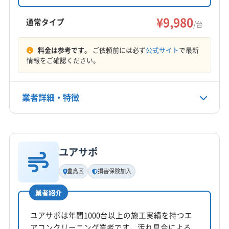
ります。特に「南池袋」周辺は都内でも有数の駐
ある場合は無料で追加対応しています。駐車代
は店舗負担。丁寧な作業と安心の保証で、快適
¥9,980
車料金が高いエリアで、最大料金が4000円を超
通常タイプ
/台
な空間作りをサポートします。
えることも珍しくありません。業者によって
料金は参考です。
ご依頼前には必ず
公式サイト
で最新
は、この駐車料金を別途請求されるケースがあ
情報をご確認ください。
るので注意が必要です。
業者詳細・特徴
逆に「池袋本町」や「長崎」周辺は料金が手頃な一
詳細な料金表
方、道が非常に狭く入り組んでいます。作業車
業者情報
特徴
を停める場所に困るような状況では、落ち着い
ユアサポ
基本情報
た丁寧な作業は期待できません。事前に駐車ス
代表者名
豊島区
損害保険加入
山路浩平
ペースの確保や料金について、業者としっかり
業者紹介
確認しておくことが重要です。
所在地
東京都豊島区北大塚2-16-4 TRUST VALUE 北大塚503号
ユアサポは年間1000台以上の施工実績を持つエ
アコンクリーニング業者です。汚れ具合による