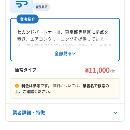
代表者名
豊島区
浅山成一
豊島区のエアコンクリーニングは、お住まいの
業者紹介
所在地
エリアによって汚れの性質が全く異なるのが特
東京都豊島区池袋本町2-36-5202
セカンドパートナーは、東京都豊島区に拠点を
徴です。タワーマンションの「油とホコリ」、木
置き、エアコンクリーニングを提供していま
対応地域
す。年中無休で10:00〜19:00まで受付し、大手で
造住宅の「湿気とカビ」、どちらの汚れにも的確
豊島区
葛飾区
江戸川区
江東区
港区
荒川区
の業務経験豊富な小川氏が対応。1台11,000円か
全部見る
に対応できる技術力が業者には求められます。
らで、複数台割引があります。東京、神奈川、
渋谷区
新宿区
杉並区
世田谷区
千代田区
足立区
埼玉、千葉の一部地域に対応しています。土日
¥11,000
台東区
大田区
中央区
中野区
板橋区
品川区
通常タイプ
/台
祝日も対応可能です。
価格の安さや「防カビコート無料」といった言葉
文京区
北区
墨田区
目黒区
練馬区
もっと見る
(埼玉県) 戸田市
(埼玉県) 川口市
(埼玉県) 和光市
だけで選んでしまうと、汚れの根本が解決しな
料金は参考です。
詳細については、
業者名で検索の
上、ご確認ください。
営業時間
いまま終わってしまうかもしれません。
9:00〜20:00
業者詳細・特徴
頑固な汚れを物理的に取り除ける分解技術はも
定休日
不定休・年末年始
ちろん、地域の駐車事情まで把握して、落ち着
詳細な料金表
業者情報
特徴