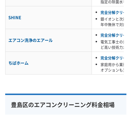
指定の除菌水を
よく見られる「油とホコリが混ざった汚れ」で
す。リビングと一体になったキッチンから出る
完全分解クリー
SHINE
銀イオンと次亜
調理の油煙が、まずエアコン内部にベタベタし
年中無休で対応
た膜を作ります。
完全分解クリー
エアコン洗浄のエアール
電気工事士の資
ど高い技術力が
そこへ、窓や換気口から室内に入り込んだ細か
完全分解クリー
なホコリや、幹線道路の排気ガスに含まれるス
ちばホーム
家庭用から業務
オプションも充
スなどが吸着すると、硬くこびりついた汚れに
変わってしまいます。こうなると、表面的な洗
浄では歯が立ちません。
豊島区のエアコンクリーニング料金相場
もう一つは、池袋本町や長崎などの木造住宅に
多い「湿気を含んだ綿ボコリ」です。布団や衣類