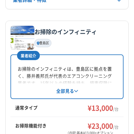
定休日
練馬区
西多摩郡奥多摩町
西多摩郡瑞穂町
年中無休
西多摩郡日の出町
西多摩郡檜原村
(千葉県) 松戸市
詳細な料金表
業者情報
特徴
(千葉県) 千葉市稲毛区
(千葉県) 千葉市花見川区
電話番号
非公開
(千葉県) 千葉市若葉区
(千葉県) 千葉市中央区
お掃除のインフィニティ
基本情報
(千葉県) 千葉市美浜区
(千葉県) 千葉市緑区
(千葉県) 柏市
代表者名
豊島区
公式HP
伊藤教展
(千葉県) 流山市
(埼玉県) さいたま市浦和区
公式サイトなし
(埼玉県) さいたま市岩槻区
(埼玉県) さいたま市見沼区
業者紹介
所在地
(埼玉県) さいたま市桜区
(埼玉県) さいたま市西区
東京都豊島区長崎4-47-8 ハイム長崎202
お掃除のインフィニティは、豊島区に拠点を置
(埼玉県) さいたま市大宮区
(埼玉県) さいたま市中央区
く、藤井義邦氏が代表のエアコンクリーニング
(埼玉県) さいたま市南区
(埼玉県) さいたま市北区
対応地域
業者です。15年以上の経験を持ち、損害保険に
(埼玉県) さいたま市緑区
(神奈川県) 横浜市旭区
豊島区
稲城市
葛飾区
江戸川区
江東区
港区
も加入。非喫煙者で、作業の見学も可能です。
全部見る
(神奈川県) 横浜市磯子区
(神奈川県) 横浜市栄区
防カビ・抗菌コーティングも提供し、利用者の
荒川区
国分寺市
国立市
狛江市
三鷹市
渋谷区
笑顔を追求しています。1日の作業は最大2件ま
(神奈川県) 横浜市金沢区
(神奈川県) 横浜市戸塚区
¥13,000
小金井市
小平市
新宿区
杉並区
世田谷区
清瀬市
通常タイプ
/台
でとし、丁寧な作業を心がけています。
(神奈川県) 横浜市港南区
(神奈川県) 横浜市港北区
西東京市
千代田区
足立区
多摩市
台東区
大田区
もっと見る
(神奈川県) 横浜市神奈川区
(神奈川県) 横浜市瀬谷区
中央区
中野区
町田市
調布市
東久留米市
¥23,000
お掃除機能付き
/台
(神奈川県) 横浜市西区
(神奈川県) 横浜市青葉区
営業時間
東村山市
東大和市
日野市
板橋区
品川区
府中市
（内訳:基本¥13,000+オプション