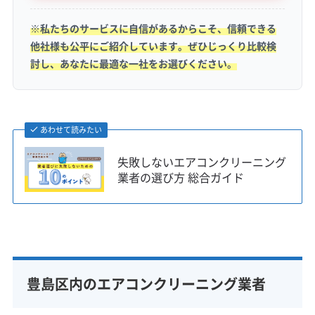
路事情）
※私たちのサービスに自信があるからこそ、信頼できる
他社様も公平にご紹介しています。ぜひじっくり比較検
討し、あなたに最適な一社をお選びください。
タワーマンションでの換気扇利用時の悩み
や、木造住宅の湿気対策といった問題に加
え、エリアによって大きく異なる駐車コス
あわせて読みたい
トが業者選びの重要なポイントになりま
失敗しないエアコンクリーニング
す。
業者の選び方 総合ガイド
お住まいのエリアによるお悩み
豊島区内のエアコンクリーニング業者
南池袋などのタワーマンションにお住まいの子
育て世帯からは、気密性の高い室内で調理の油