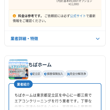
なし
（内訳:基本¥9,000+オプション
¥11,000）
(埼玉県) 新座市
(埼玉県) 川口市
(埼玉県) 朝霞市
(埼玉県) 入間市
(埼玉県) 和光市
(神奈川県) 綾瀬市
電話番号
料金は参考です。
ご依頼前には必ず
公式サイト
で最新
090-1796-0178
(神奈川県) 横浜市旭区
(神奈川県) 横浜市磯子区
情報をご確認ください。
(神奈川県) 横浜市栄区
(神奈川県) 横浜市金沢区
公式HP
(神奈川県) 横浜市戸塚区
(神奈川県) 横浜市港南区
公式サイトを見る
業者詳細・特徴
(神奈川県) 横浜市港北区
(神奈川県) 横浜市神奈川区
(神奈川県) 横浜市瀬谷区
(神奈川県) 横浜市西区
詳細な料金表
業者情報
特徴
(神奈川県) 横浜市青葉区
(神奈川県) 横浜市泉区
(神奈川県) 横浜市中区
(神奈川県) 横浜市鶴見区
ちばホーム
基本情報
(神奈川県) 横浜市都筑区
(神奈川県) 横浜市南区
代表者名
(神奈川県) 横浜市保土ケ谷区
(神奈川県) 横浜市緑区
足立区
損害保険加入
完全分解洗浄
山根理有
(神奈川県) 厚木市
(神奈川県) 座間市
業者紹介
(神奈川県) 川崎市宮前区
(神奈川県) 川崎市幸区
所在地
埼玉県新座市
(神奈川県) 川崎市高津区
(神奈川県) 川崎市川崎区
ちばホームは東京都足立区を中心に一都三県で
エアコンクリーニングを行う業者です。丁寧な
(神奈川県) 川崎市多摩区
(神奈川県) 川崎市中原区
対応地域
作業と迅速な対応を心がけ、家庭用から業務用
(神奈川県) 川崎市麻生区
(神奈川県) 相模原市中央区