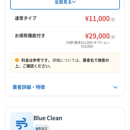
豊島区
葛飾区
江戸川区
江東区
港区
荒川区
入済みです。基本料金11,000円/台で、複数台割
全部見る
(神奈川県) 座間市
(神奈川県) 川崎市宮前区
引があります。対応エリアは東京、埼玉、千葉
渋谷区
新宿区
杉並区
世田谷区
千代田区
足立区
(神奈川県) 川崎市幸区
(神奈川県) 川崎市高津区
の一部地域。営業時間外の予約も相談可能で
¥11,000
台東区
大田区
中央区
中野区
板橋区
品川区
通常タイプ
/台
す。
(神奈川県) 川崎市川崎区
(神奈川県) 川崎市多摩区
文京区
北区
墨田区
目黒区
練馬区
もっと見る
(神奈川県) 川崎市中原区
(神奈川県) 川崎市麻生区
(埼玉県) さいたま市浦和区
(埼玉県) さいたま市岩槻区
¥29,000
お掃除機能付き
/台
(神奈川県) 相模原市中央区
(神奈川県) 相模原市南区
営業時間
(埼玉県) さいたま市見沼区
(埼玉県) さいたま市桜区
（内訳:基本¥11,000+オプション
(神奈川県) 相模原市緑区
(神奈川県) 大和市
¥18,000）
8:00〜19:00
(埼玉県) さいたま市西区
(埼玉県) さいたま市大宮区
(埼玉県) さいたま市中央区
(埼玉県) さいたま市南区
料金は参考です。
詳細については、
業者名で検索の
定休日
(埼玉県) さいたま市北区
(埼玉県) さいたま市緑区
上、ご確認ください。
不定休
(埼玉県) 越谷市
(埼玉県) 戸田市
(埼玉県) 志木市
(埼玉県) 川口市
(埼玉県) 草加市
(埼玉県) 朝霞市
電話番号
業者詳細・特徴
03-6337-9867
(埼玉県) 和光市
(埼玉県) 蕨市
詳細な料金表
業者情報
特徴
公式HP
公式サイトを見る
Blue Clean
基本情報
代表者名
豊島区