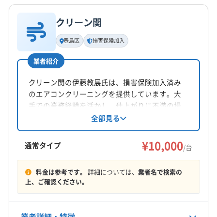
いて作業に集中できる環境を確保してくれる。
電話番号
非公開
クリーン関
そんな信頼できる専門業者を選ぶことが、ご家
基本情報
代表者名
族が安心して過ごせる快適な空気を取り戻すた
豊島区
損害保険加入
公式HP
小川史弥
公式サイトなし
めの、一番の近道です。
業者紹介
所在地
東京都豊島区千早4-31-11-103
クリーン関の伊藤教展氏は、損害保険加入済み
のエアコンクリーニングを提供しています。大
参考データ
対応地域
手での業務経験を活かし、仕上がりに不満の場
豊島区
あきる野市
稲城市
羽村市
葛飾区
合は無料で追加対応。年中無休で、東京、埼
全部見る
東京都木造住宅密集地域整備事業 | 東京都都
玉、神奈川の一部エリアに対応しています。複
御蔵島村
江戸川区
江東区
港区
荒川区
国分寺市
数台割引もあります。
市整備局
¥10,000
国立市
狛江市
三宅島三宅村
渋谷区
小笠原村
通常タイプ
/台
新宿区
新島村
神津島村
杉並区
世田谷区
清瀬市
もっと見る
タイムズ池袋本町第１０ | パーキングをお探
西東京市
青ヶ島村
千代田区
足立区
多摩市
料金は参考です。
詳細については、
業者名で検索の
しならs-park 都内の駐車場検索
上、ご確認ください。
営業時間
台東区
大田区
大島町
中央区
中野区
東久留米市
10:00〜19:00
東大和市
八丈島八丈町
板橋区
品川区
武蔵村山市
タイムズ南池袋(時間貸駐車場)
福生市
文京区
北区
墨田区
目黒区
利島村
業者詳細・特徴