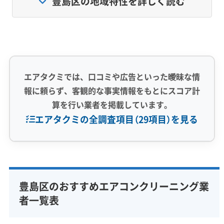
豊島区の地域特性を詳しく読む
ンの汚れ方もお住まいの場所によって大きく異
なります。
例えば、気密性が高く空気がこもりやすいタワ
ーマンションでは、調理時の油煙やハウスダス
エアタクミでは、口コミや広告といった曖昧な情
報に頼らず、客観的な事実情報をもとにスコア計
トが逃げ場を失い、エアコン内部に溜まりがち
算を行い業者を掲載しています。
です。
エアタクミの全調査項目（29項目）を見る
一方で、木造住宅が多いエリアでは、湿気がこ
もりやすく、エアコン内部がカビの温床になり
専門性・技術力 (9)
やすい傾向があります。
完全分解洗浄
部分クリーニング
実績10年以上
豊島区のおすすめエアコンクリーニング業
資格保有スタッフ
家庭用エアコン
業務用エアコン
者一覧表
壁掛け型
天井カセット型
お掃除機能付き