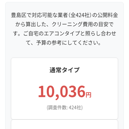
から出るホコリが、エアコン内部で発生した水
と絡み合い、熱交換器（アルミフィン）に湿った
豊島区で対応可能な業者（全424社）の公開料金
じゅうたんのように張り付きます。
から算出した、クリーニング費用の目安で
す。ご自宅のエアコンタイプと照らし合わせ
この湿ったホコリの層は、カビにとって最高の
て、予算の参考にしてください。
繁殖場所です。カビの根が奥まで入り込んでし
まうと、一般的なクリーニングの水圧では汚れ
通常タイプ
を押し込んでしまうことさえあります。
10,036
どちらの汚れも、内部に汚れが残ったまま防カ
円
ビコーティングを施すのは危険です。汚れの上
(調査件数: 424社)
にフタをする形になり、コーティング剤がカビ
のエサとなって、かえって状況を悪化させる可
能性があるからです。だからこそ、汚れを物理