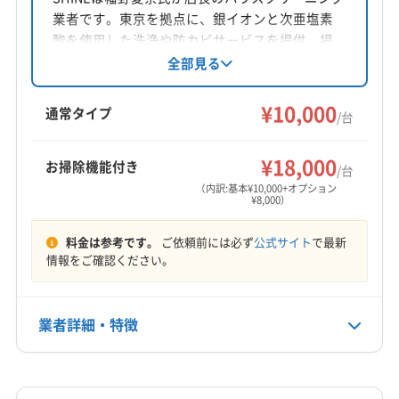
業者です。東京を拠点に、銀イオンと次亜塩素
対応地域
酸を使用した洗浄や防カビサービスを提供。損
豊島区
江東区
港区
荒川区
新宿区
千代田区
害保険加入済みです。基本料金は1台10,000円、
全部見る
お掃除機能付きは8,000円。年中無休で9:00〜
台東区
中央区
中野区
文京区
北区
21:00まで営業し、対応エリアは東京、神奈川、
¥10,000
通常タイプ
/台
埼玉の一部地域です。
営業時間
8:00〜19:00
¥18,000
お掃除機能付き
/台
（内訳:基本¥10,000+オプション
定休日
¥8,000）
なし
料金は参考です。
ご依頼前には必ず
公式サイト
で最新
電話番号
情報をご確認ください。
非公開
公式HP
業者詳細・特徴
公式サイトを見る
詳細な料金表
業者情報
特徴