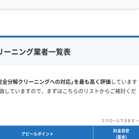
に重なって深刻化します。まず、国道16号などを走る車
油煙が換気扇から漏れ、室内の空気に混じります。エアコ
感 (8)
利便性・サービス (12)
り気の強い油膜ができます。
アフターフォロー
定額料金
複数台割引
初回割引
ら舞い込む土ボコリや、布団・服から出る綿ボコリを強力
フ在籍
エコ洗剤使用
定期メンテナンス
当日予約可能
リーニング業者一覧表
る汚れ方ですが、昭島市が特有なのはここからです。
対策
ハウスダスト除去
即日対応可能
24時間対応
フランチャイズ
土日祝日対応
年末年始対応
不十分なクリーニングで使われた水道水が乾くとき、豊富
防カビ・抗菌
消臭処理
）が残ります。これが接着剤のような役割を果たし、油と
完全分解クリーニングへの対応」を最も高く評価
しています
防汚コーティング
価していますので、まずはこちらのリストからご検討くだ
※項目にカーソルを合わせると詳細な説明が表示されます。
れは、高圧洗浄の水圧だけではなかなか落ちません。表面
残りがちです。この残った汚れの上から防カビ剤を吹き付
スクロールできます
菌が繁殖してイヤなニオイを発生させる原因になります。
料金目安
アピールポイント
びりつきを除去できる「完全分解洗浄」が最も確実な方法
(基本)