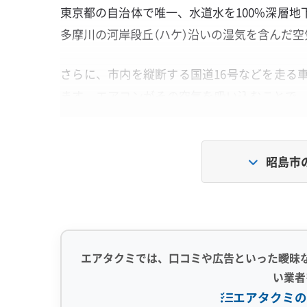
東京都の自治体で唯一、水道水を100%深層
多摩川の河岸段丘（ハケ）沿いの湿気を含んだ
さらに、市内を縦断する国道16号などを走る
ます。エアコンがその空気を吸い込むことで
ったガンコな汚れができてしまうのです。
昭島市
国道16号の油煙と「昭島の水」が作
道路沿いや調理中の油がエアコン内部でベ
ることで、通常の洗浄では落ちない石のよう
エアタクミでは、口コミや広告といった曖昧
い業者
エアタクミの