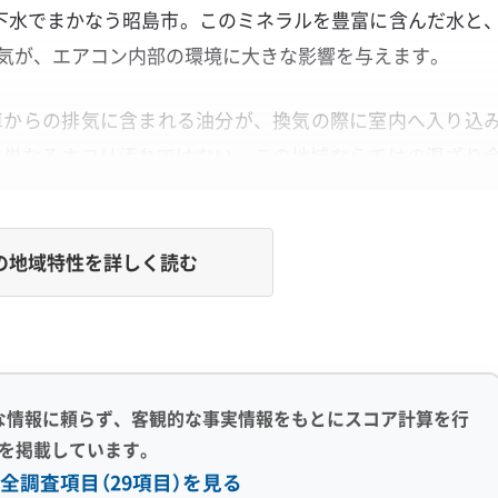
地下水でまかなう昭島市。このミネラルを豊富に含んだ水と
空気が、エアコン内部の環境に大きな影響を与えます。
車からの排気に含まれる油分が、換気の際に室内へ入り込
、単なるホコリ汚れではない、この地域ならではの混ざり
の地域特性を詳しく読む
る、カビを固める汚れの正体
タベタした膜を作り、そこに水道水由来のミネラルが混ざ
に硬い汚れへと変わります。
な情報に頼らず、客観的な事実情報をもとにスコア計算を行
を掲載しています。
全調査項目（29項目）を見る