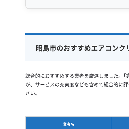
昭島市のエアコン汚れは、複数の原因が段階的
らの排気に含まれる油分や、キッチンの調理
専門性・技術力 (9)
信頼性・安心
がその空気を吸い込むと、内部の熱交換器に粘
完全分解洗浄
部分クリーニング
保証付き
次に、このベタついた油膜が、多摩川方面か
実績10年以上
資格保有スタッフ
女性スタッ
昭島市のおすすめエアコンク
くっつけます。ここまでは他の地域でも見られ
家庭用エアコン
業務用エアコン
アレルギー
壁掛け型
天井カセット型
地域密着型
エアコン内部に溜まる水（結露水）や、過去の
お掃除機能付き
含まれるミネラル分（カルシウムやシリカなど
総合的におすすめする業者を厳選しました。
「
コリをガッチリと固めてしまうのです。
が、サービスの充実度なども含めて総合的に評
さい。
この「油・ホコリ・ミネラル」が一体化した汚
ホコリが取れただけで、奥に固まった汚れが
ても、汚れやカビを閉じ込めるだけで、中で
業者名
からこそ、薬剤で汚れを分解し、物理的にこ