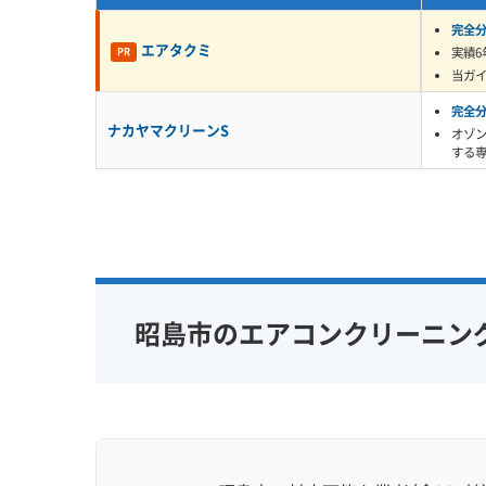
す。
完全
エアタクミ
実績6
PR
当ガ
このミネラル分が混ざった汚
完全
ナカヤマクリーンS
オゾ
です。普通の洗剤だと表面の
する
監修 宇賀神
した芯が残ってしまう。だから
が多いのが、この地域の特徴か
昭島市のエアコンクリーニン
昭和50年代築の団地で注意したい
つつじが丘団地など、市内に多い古い集合
のカビを深刻化させているため、その原因を