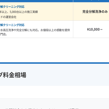
分解クリーニング対応
完全分解洗浄のみ
年以上、5,000台以上の施工実績
イドの運営会社
れは、乾くと本当にカチカチになるん
分解クリーニング対応
¥10,000～
ン水高圧洗浄や完全分解にも対応。お値段以上の感動を提供
油が少し溶けるだけで、中のザラザラ
専門店。
、洗浄後に「まだ臭う」というご相談
もしれませんね。
グ料金相場
業者選びのポイント
住宅では、建物の断熱不足による壁の結露がエアコン内部
理解している業者選びが大切です。