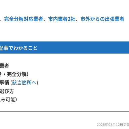
、
完全分解対応業者
、
市内業者2社
、
市外からの出張業者
記事でわかること
業者
き・完全分解）
事情
(
該当箇所へ
)
選び方
込み可能）
2026年02月12日更