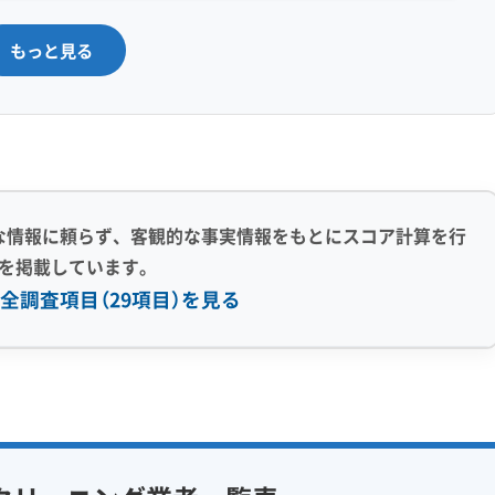
もっと見る
コリと油が混ざった汚れ」は、乾いて
とヌルヌルになるのが特徴です。特に
が湿った状態になると、カビが一気に
ことが多いですね。フィルター掃除だ
な情報に頼らず、客観的な事実情報をもとにスコア計算を行
汚れは取れません。
を掲載しています。
全調査項目（29項目）を見る
注意点
感 (8)
利便性・サービス (12)
アフターフォロー
定額料金
複数台割引
初回割引
住宅ではエアコンのリスクが全く異なり、それぞれに適し
フ在籍
エコ洗剤使用
定期メンテナンス
当日予約可能