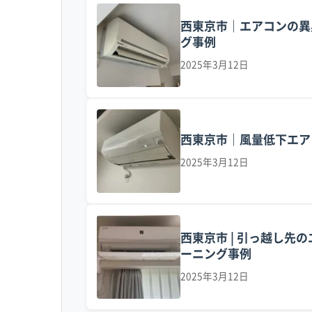
西東京市｜エアコンの異
西東京市の汚れが厄介なのは、複数の原因が
グ事例
細かく、窓や換気口から室内に入り込みます
2025年3月12日
部にまで到達してしまいます。
この土ボコリに、農業で使われる肥料の成分
定打となるのが、青梅街道や新青梅街道とい
西東京市｜風量低下エア
に含まれる油分が室内に入り、エアコンが吸い
2025年3月12日
この「土ボコリ＋栄養分」を油が固めてしまう
のような湿気が多いエリアでは、カビをどん
西東京市 | 引っ越し
グではなかなか落としきれません。
ーニング事例
2025年3月12日
汚れが残ったまま防カビコーティングをして
悪くしてしまうこともあります。だからこそ、