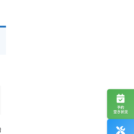
予約
空き状況
増