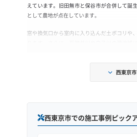
えています。旧田無市と保谷市が合併して誕
として農地が点在しています。
窓や換気口から室内に入り込んだ土ボコリや
ります。さらに、石神井川や白子川の源流域
条件が整っています。この「土ボコリ」と「湿
原因です。
西東京市
関東ローム層の土ボコリと油分が作る
細かい土ボコリとカビの栄養分に、排気ガ
西東京市での施工事例ピック
ないベタベタした汚れがエアコン内部にでき