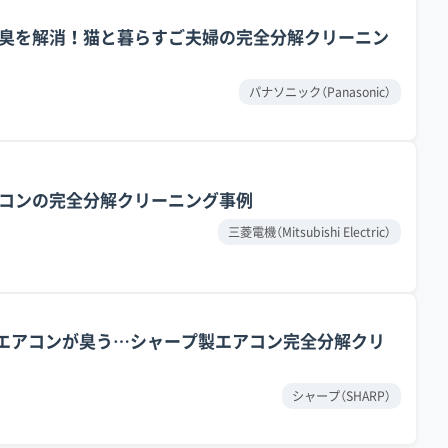
臭を解消！猫と暮らすご夫婦の完全分解クリーニン
重なるからです。まず、関東ローム層の赤土は粒子がとて
。それをエアコンが吸い込むと、フィルターを通り抜けて
パナソニック（Panasonic）
が混ざると、カビにとって最高の栄養になります。そして
った幹線道路の交通量です。道路から舞い上がった排気ガ
コンの完全分解クリーニング事例
込むことで、強力な接着剤の役割を果たします。
三菱電機（Mitsubishi Electric）
のです。こうしてできたベタベタした汚れは、石神井川沿
どん繁殖させます。一度こびりつくと、表面的なクリーニ
先のエアコンが臭う…シャープ製エアコン完全分解クリ
シャープ（SHARP）
も、汚れと湿気を内部に閉じ込めるだけで、かえって状況
高圧洗浄で物理的に汚れを洗い流す「完全分解洗浄」が最