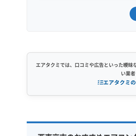
確実な方法です。
西東京市でよく見るこの「土ボ
いるとザラザラ、湿気を含む
監修 宇賀神
梅雨時や夏場、エアコン内部
活動を始めて嫌な臭いを出す
エアタクミでは、口コミや広告といった曖昧
けでは、この奥にこびりついた
い業者
エアタクミの
新旧の住宅が混在するエリア特有の
専門性・技術力 (9)
信頼性・安心
完全分解洗浄
部分クリーニング
保証付き
ひばりヶ丘の高層マンションと保谷の木造
実績10年以上
資格保有スタッフ
女性スタッ