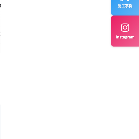
地
施工事例
な
Instagram
い
る