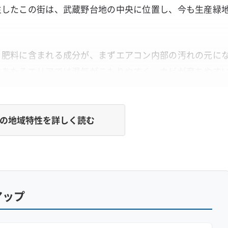
生したこの街は、武蔵野台地の中央に位置し、今も生産緑
、肥料に含まれる成分が、まずエアコン内部の汚れの元に
にあたるエリアでは湿気がこもりやすく、カビが育ちやす
気」が重なる点が、西東京市のエアコンを汚しやすくしてい
の地域特性を詳しく読む
「粘着汚れ」
ス由来の油分が接着剤のように加わるため、簡単には落ち
アップ
てしまいます。