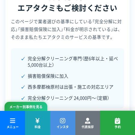
西多摩郡檜原村
あきる野市
稲城市
羽村市
葛飾区
エアタクミもご検討ください
御蔵島村
江戸川区
江東区
港区
荒川区
国分寺市
このページで業者選びの基準にしている「完全分解に対
国立市
狛江市
三鷹市
三宅島三宅村
渋谷区
応」「損害賠償保険に加入」「料金が明示されている」は、
小笠原村
小金井市
小平市
昭島市
新宿区
新島村
もっと見る
そのまま私たちエアタクミのサービスの基準です。
神津島村
杉並区
世田谷区
清瀬市
西東京市
営業時間
青ヶ島村
青梅市
千代田区
足立区
多摩市
台東区
9:00〜20:00
大田区
大島町
中央区
中野区
町田市
調布市
完全分解クリーニング専門（歴6年以上・延べ
東久留米市
東村山市
東大和市
日野市
八王子市
5,000台以上）
定休日
八丈島八丈町
板橋区
品川区
府中市
武蔵村山市
年中無休
損害賠償保険に加入
武蔵野市
福生市
文京区
豊島区
北区
墨田区
西多摩郡檜原村は出張・施工の対応エリア
目黒区
利島村
立川市
練馬区
西多摩郡奥多摩町
電話番号
非公開
西多摩郡瑞穂町
西多摩郡日の出町
完全分解クリーニング 24,000円〜（定額）
(神奈川県) 愛甲郡愛川町
(神奈川県) 愛甲郡清川村
メーカー別事例を見る
公式HP
(神奈川県) 綾瀬市
(神奈川県) 伊勢原市
公式サイトなし
(神奈川県) 横須賀市
(神奈川県) 横浜市旭区
空き状況を見て予約
メニュー
料金
インスタ
代表挨拶
予約
(神奈川県) 横浜市磯子区
(神奈川県) 横浜市栄区