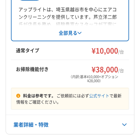
所在地
はなく、この特殊な汚れを根本から剥がし取れ
東京都東大和市仲原3-12-27
アップライトは、埼玉県越谷市を中心にエアコ
る「完全分解」と「高圧洗浄」の技術を持った専門
ンクリーニングを提供しています。芦立洋二郎
対応地域
氏が店長を務め、経験豊富なスタッフが丁寧に
家を選ぶこと。それが、ご家族の健康と快適な
西多摩郡檜原村
あきる野市
稲城市
羽村市
対応。損害保険加入済みです。基本料金10,000
全部見る
暮らしを守るための、最も賢明な選択です。
円/台～で、お掃除機能付きエアコン、消臭抗菌
国分寺市
国立市
狛江市
三鷹市
小金井市
小平市
コート、室外機洗浄などのオプションも充実。
¥10,000
昭島市
杉並区
清瀬市
西東京市
青梅市
多摩市
通常タイプ
/台
土日祝日対応、保証付き、女性スタッフ在籍、
町田市
調布市
東久留米市
東村山市
東大和市
もっと見る
参考データ
防カビ・抗菌コーティングが特徴です。
日野市
八王子市
府中市
武蔵村山市
武蔵野市
¥38,000
お掃除機能付き
/台
営業時間
福生市
立川市
練馬区
西多摩郡奥多摩町
（内訳:基本¥10,000+オプション
第一石産運輸株式会社東京事業部 檜原工場
¥28,000）
9:00〜18:00
西多摩郡瑞穂町
西多摩郡日の出町
(埼玉県) 狭山市
｜Baseconnect
(埼玉県) 所沢市
(埼玉県) 新座市
(埼玉県) 朝霞市
料金は参考です。
ご依頼前には必ず
公式サイト
で最新
定休日
(埼玉県) 日高市
(埼玉県) 入間市
(埼玉県) 飯能市
情報をご確認ください。
不定休
檜原村薪ストーブ設置費補助金交付要綱
(埼玉県) 和光市
電話番号
数馬第一駐車場 - 檜原村観光協会
業者詳細・特徴
090-5789-6227