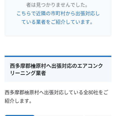
者は見つかりませんでした。
檜原村、特に数馬地区などのエリアは道が狭
こちらで近隣の市町村から出張対応し
く、作業車を家の前に停められないことがよく
ている業者をご紹介しています。
あります。コインパーキングもほとんどないた
め、遠くから重い高圧洗浄機を運ぶだけで、作
業員の体力と時間が奪われてしまいます。
こうした事情から、業者によっては高圧洗浄機
西多摩郡檜原村へ出張対応のエアコンク
リーニング業者
を使わない簡易的な作業で済ませようと考える
かもしれません。業者を選ぶ際は、「高圧洗浄機
を使った本格的な洗浄が可能か」を事前に確認す
西多摩郡檜原村へ出張対応している全80社をご
ることが大切です。
紹介します。