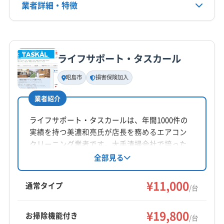
業者詳細・特徴
定休日
八丈島八丈町
板橋区
品川区
府中市
武蔵村山市
なし
武蔵野市
福生市
文京区
豊島区
北区
墨田区
詳細な料金表
業者情報
特徴
目黒区
利島村
立川市
練馬区
西多摩郡奥多摩町
電話番号
048-975-8618
西多摩郡瑞穂町
西多摩郡日の出町
ライフサポート・タスカール
基本情報
(埼玉県) さいたま市浦和区
(埼玉県) さいたま市岩槻区
代表者名
昭島市
損害保険加入
公式HP
非公開
(埼玉県) さいたま市見沼区
(埼玉県) さいたま市桜区
公式サイトを見る
(埼玉県) さいたま市西区
(埼玉県) さいたま市大宮区
業者紹介
所在地
(埼玉県) さいたま市中央区
(埼玉県) さいたま市南区
東京都世田谷区船橋4-39-31
ライフサポート・タスカールは、年間1000件の
(埼玉県) さいたま市北区
(埼玉県) さいたま市緑区
実績を持つ美濃和亮氏が店長を務めるエアコン
(埼玉県) ふじみ野市
(埼玉県) 羽生市
(埼玉県) 越谷市
対応地域
クリーニング業者です。大手清掃会社で培った
(埼玉県) 桶川市
(埼玉県) 加須市
(埼玉県) 吉川市
西多摩郡檜原村
稲城市
葛飾区
江戸川区
江東区
技術を活かし、安全な植物性洗剤を使用。小さ
全部見る
(埼玉県) 久喜市
(埼玉県) 狭山市
(埼玉県) 熊谷市
なお子様やペットがいる家庭でも安心です。防
港区
荒川区
国分寺市
国立市
狛江市
三鷹市
カビ抗菌コートや室外機洗浄などのオプション
(埼玉県) 戸田市
(埼玉県) 幸手市
(埼玉県) 行田市
¥11,000
渋谷区
小金井市
小平市
新宿区
杉並区
世田谷区
通常タイプ
/台
も充実しており、丁寧な作業が特徴です。
(埼玉県) 鴻巣市
(埼玉県) 坂戸市
(埼玉県) 三郷市
清瀬市
西東京市
青梅市
千代田区
足立区
多摩市
もっと見る
(埼玉県) 志木市
(埼玉県) 児玉郡上里町
台東区
大田区
中央区
中野区
町田市
調布市
¥19,800
お掃除機能付き
/台
(埼玉県) 児玉郡神川町
(埼玉県) 児玉郡美里町