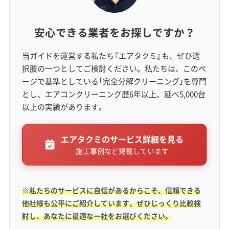
安心できる業者をお探しですか？
生活スタイルとコスト要因（駐車・道
当ガイドを運営する私たち『エアタクミ』も、ぜひ選
路事情）
択肢の一つとしてご検討ください。私たちは、このペ
ージで基準としている「完全分解クリーニング」を専門
とし、エアコンクリーニング歴6年以上、延べ5,000台
以上の実績があります。
移住者世帯が直面する想定外の湿気とカビ
問題や、狭い道路が原因で業者の洗浄品質
エアタクミのサービス詳細を見る
が低下するリスクに注意が必要です。
施工事例など掲載しています
※私たちのサービスに自信があるからこそ、信頼できる
移住者世帯が直面する、想定外の湿気とカビ
他社様も公平にご紹介しています。ぜひじっくり比較検
討し、あなたに最適な一社をお選びください。