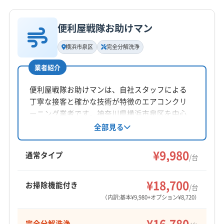
詳細な料金表
業者情報
特徴
公式HP
(埼玉県) さいたま市中央区
(埼玉県) さいたま市南区
公式サイトを見る
便利屋戦隊お助けマン
(埼玉県) さいたま市北区
(埼玉県) さいたま市緑区
基本情報
代表者名
(埼玉県) ふじみ野市
(埼玉県) 越谷市
(埼玉県) 吉川市
横浜市泉区
完全分解洗浄
山口慎二
(埼玉県) 狭山市
(埼玉県) 戸田市
(埼玉県) 三郷市
業者紹介
(埼玉県) 志木市
(埼玉県) 春日部市
(埼玉県) 所沢市
所在地
(埼玉県) 新座市
(埼玉県) 川越市
(埼玉県) 川口市
東京都新宿区西落合2-24-9 グリ-ンパレスK101
便利屋戦隊お助けマンは、自社スタッフによる
(埼玉県) 草加市
(埼玉県) 朝霞市
(埼玉県) 東松山市
丁寧な接客と確かな技術が特徴のエアコンクリ
対応地域
(埼玉県) 日高市
(埼玉県) 入間郡越生町
ーニング業者です。神奈川県横浜市泉区を中心
西多摩郡檜原村
稲城市
葛飾区
江戸川区
江東区
に、東京・神奈川エリアに対応。完全分解洗浄
全部見る
(埼玉県) 入間郡三芳町
(埼玉県) 入間郡毛呂山町
や防カビ・抗菌コーティングにも対応し、小さ
港区
荒川区
国分寺市
国立市
狛江市
三鷹市
(埼玉県) 入間市
(埼玉県) 八潮市
(埼玉県) 飯能市
なお子様がいる家庭でも安心です。
¥9,980
渋谷区
小金井市
小平市
昭島市
新宿区
杉並区
通常タイプ
(埼玉県) 富士見市
(埼玉県) 本庄市
(埼玉県) 和光市
/台
世田谷区
西東京市
千代田区
足立区
多摩市
(埼玉県) 蕨市
(神奈川県) 厚木市
(神奈川県) 川崎市宮前区
もっと見る
台東区
大田区
中央区
中野区
町田市
調布市
¥18,700
(神奈川県) 川崎市幸区
(神奈川県) 川崎市高津区
お掃除機能付き
/台
営業時間
東村山市
東大和市
日野市
八王子市
板橋区
(神奈川県) 川崎市川崎区
(神奈川県) 川崎市多摩区
（内訳:基本¥9,980+オプション¥8,720）
9:00〜20:00
品川区
府中市
武蔵野市
福生市
文京区
豊島区
(神奈川県) 川崎市中原区
(神奈川県) 川崎市麻生区
¥16,780
完全分解洗浄
北区
墨田区
目黒区
立川市
練馬区
(神奈川県) 相模原市中央区
(神奈川県) 相模原市南区