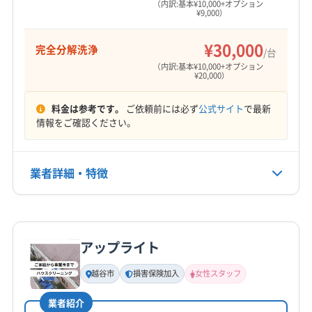
ね。
（内訳:基本¥10,000+オプション
¥9,000）
¥30,000
完全分解洗浄
/台
檜原村のエアコンは、豊かな自然に囲まれてい
（内訳:基本¥10,000+オプション
¥20,000）
るからこそ、「花粉」「石の粉」「薪ストーブの煤」
といった複数の原因が湿気と混ざり合い、他に
料金は参考です。
ご依頼前には必ず
公式サイト
で最新
情報をご確認ください。
はない頑固な汚れが生まれます。
業者詳細・特徴
この汚れが固まった状態で、表面的な掃除や防
カビ剤のスプレーをしても、根本的な解決には
詳細な料金表
業者情報
特徴
なりません。むしろ、問題を悪化させてしまう
アップライト
可能性もあります。
基本情報
代表者名
越谷市
損害保険加入
女性スタッフ
中山翔華
価格や作業時間の手軽さだけで業者を選ぶので
業者紹介