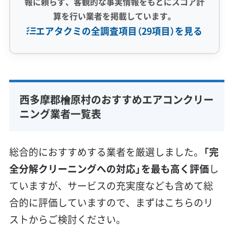
報に頼らず、客観的な事実情報をもとにスコア計
算を行い業者を掲載しています。
所から出る石の粉が室内に侵入し、エアコンが
エアタクミの全調査項目（29項目）を見る
それを吸い込むことで、他では見られないよう
な頑固な汚れが内部で固まってしまうのです。
専門性・技術力 (9)
完全分解洗浄
部分クリーニング
実績10年以上
西多摩郡檜原村のおすすめエアコンクリー
花粉と石の粉が作る「セメント汚れ」の
資格保有スタッフ
家庭用エアコン
業務用エアコン
ニング業者一覧表
正体
壁掛け型
天井カセット型
お掃除機能付き
信頼性・安心感 (8)
総合的におすすめする業者を厳選しました。
「完
保証付き
アフターフォロー
女性スタッフ在籍
春先に飛散する大量の花粉が、エアコン内
全分解クリーニングへの対応」を最も高く評価
し
エコ洗剤使用
アレルギー対策
ハウスダスト除去
ていますが、サービスの充実度なども含めて総
部の水分と結びついてベタベタした汚れに
地域密着型
フランチャイズ
合的に評価していますので、まずはこちらのリ
なり、そこに砕石の硬い粉が混ざること
利便性・サービス (12)
ストからご検討ください。
で、コンクリートのように固まってしまう