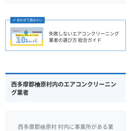
都市部から移住された方から、「檜原村の湿気は
想像以上だった」という声をよく聞きます。都会
あわせて読みたい
と同じ感覚でエアコンを使っていると、あっと
いう間に内部がカビだらけになってしまうこと
失敗しないエアコンクリーニング
業者の選び方 総合ガイド
も珍しくありません。
また、自然豊かな暮らしの象徴でもある薪スト
ーブですが、そこから出る油分を含んだ煤が室
内に広がり、エアコンに吸い込まれると、ベタ
西多摩郡檜原村内のエアコンクリーニン
ベタして落ちにくい汚れの原因になります。
グ業者
狭い道と駐車スペースが品質に影響するリス
ク
西多摩郡檜原村 村内に事業所がある業