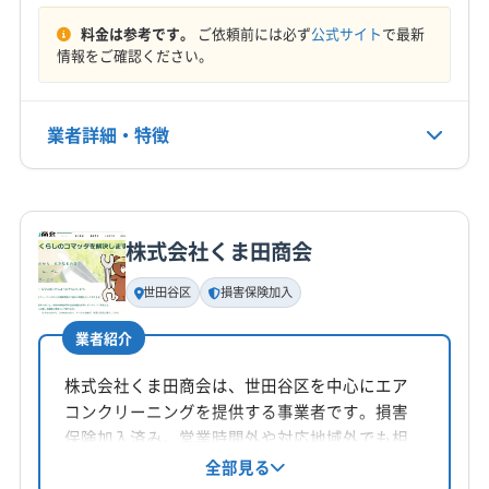
8:00〜19:00
(神奈川県) 愛甲郡愛川町
(神奈川県) 愛甲郡清川村
(神奈川県) 横浜市南区
(神奈川県) 横浜市保土ケ谷区
料金は参考です。
ご依頼前には必ず
公式サイト
で最新
(神奈川県) 相模原市中央区
(神奈川県) 相模原市南区
(神奈川県) 横浜市緑区
(神奈川県) 海老名市
定休日
情報をご確認ください。
(神奈川県) 相模原市緑区
(神奈川県) 厚木市
(神奈川県) 座間市
不定休
(神奈川県) 川崎市宮前区
(神奈川県) 川崎市幸区
業者詳細・特徴
(神奈川県) 川崎市高津区
(神奈川県) 川崎市川崎区
電話番号
090-6114-3421
(神奈川県) 川崎市多摩区
(神奈川県) 川崎市中原区
詳細な料金表
(神奈川県) 川崎市麻生区
(神奈川県) 相模原市中央区
業者情報
特徴
公式HP
(神奈川県) 相模原市南区
(神奈川県) 相模原市緑区
公式サイトを見る
株式会社くま田商会
(神奈川県) 大和市
基本情報
代表者名
世田谷区
損害保険加入
西野敬
業者紹介
所在地
神奈川県川崎市多摩区登戸3816-1 ア-ク登戸10 A
株式会社くま田商会は、世田谷区を中心にエア
コンクリーニングを提供する事業者です。損害
対応地域
保険加入済み。営業時間外や対応地域外でも相
西多摩郡檜原村
あきる野市
稲城市
羽村市
談可能です。丁寧な作業と柔軟な対応で、快適
全部見る