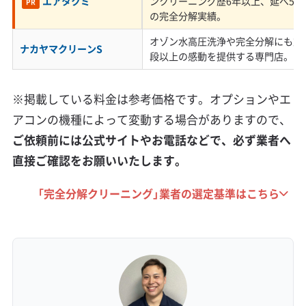
エアタクミ
ンクリーニング歴6年以上、延べ5,0
PR
の完全分解実績。
ずかな隙間から外の空気が入り込みやすいので
オゾン水高圧洗浄や完全分解にも対
す。
ナカヤマクリーンS
段以上の感動を提供する専門店。
そのため、エアコンは室内の空気をきれいにし
※掲載している料金は参考価格です。オプションやエ
ているつもりが、結果的に外の花粉や石の粉を
アコンの機種によって変動する場合がありますので、
吸い込み続けることになります。フィルターの
ご依頼前には公式サイトやお電話などで、必ず業者へ
目詰まりも早く、内部の汚れが溜まるスピード
直接ご確認をお願いいたします。
は都市部のマンションとは比べものになりませ
「完全分解クリーニング」業者の選定基準はこちら
ん。
一般的な「2〜3年に一度の洗浄」というペースで
は、汚れが固まりきって手遅れになることも考
えられます。