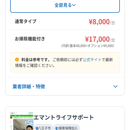
西多摩郡檜原村
あきる野市
稲城市
羽村市
江東区
験を活かし、損害保険にも加入済み。エアコン
全部見る
(埼玉県) 北足立郡伊奈町
(埼玉県) 北本市
(埼玉県) 本庄市
クリーニングは1台8,000円からで、複数台割引や
港区
国分寺市
国立市
狛江市
三鷹市
渋谷区
(埼玉県) 蓮田市
(埼玉県) 和光市
(埼玉県) 蕨市
オプションも充実。東京都日野市を中心に、関
¥8,000
小金井市
小平市
昭島市
新宿区
杉並区
世田谷区
通常タイプ
/台
東エリアに対応しています。丁寧な作業とアフ
清瀬市
西東京市
青梅市
千代田区
多摩市
台東区
もっと見る
ターフォローで安心です。
大田区
中央区
中野区
町田市
調布市
東久留米市
¥17,000
お掃除機能付き
/台
営業時間
東村山市
東大和市
日野市
八王子市
板橋区
（内訳:基本¥8,000+オプション¥9,000）
9:00〜21:00
品川区
府中市
武蔵村山市
武蔵野市
福生市
料金は参考です。
ご依頼前には必ず
公式サイト
で最新
文京区
豊島区
目黒区
立川市
練馬区
定休日
情報をご確認ください。
西多摩郡奥多摩町
西多摩郡瑞穂町
西多摩郡日の出町
不定休
(埼玉県) 狭山市
(埼玉県) 志木市
(埼玉県) 所沢市
(埼玉県) 新座市
(埼玉県) 川越市
(埼玉県) 朝霞市
業者詳細・特徴
電話番号
042-549-0255
(埼玉県) 日高市
(埼玉県) 入間市
(埼玉県) 飯能市
(山梨県) 上野原市
(神奈川県) 川崎市宮前区
詳細な料金表
業者情報
特徴
公式HP
(神奈川県) 川崎市高津区
(神奈川県) 川崎市多摩区
公式サイトを見る
エマントライフサポート
(神奈川県) 川崎市中原区
(神奈川県) 川崎市麻生区
基本情報
代表者名
(神奈川県) 相模原市中央区
(神奈川県) 相模原市南区
八王子市
損害保険加入