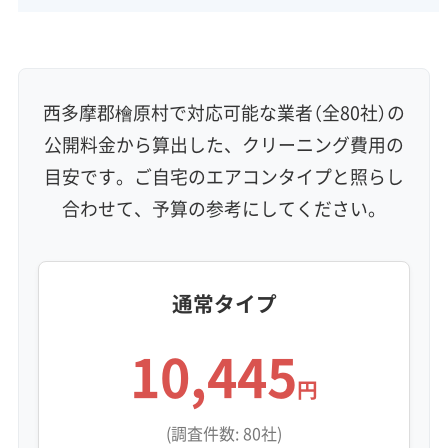
さらに薪ストーブを使うご家庭では、油分を含
んだ煤がこの汚れを覆い、水を弾く膜を作って
しまいます。こうなると洗剤も効きません。
西多摩郡檜原村で対応可能な業者（全80社）の
公開料金から算出した、クリーニング費用の
この固まった汚れを残したまま防カビコーティ
目安です。ご自宅のエアコンタイプと照らし
ング剤をスプレーしても、汚れの下にカビを閉
合わせて、予算の参考にしてください。
じ込めるだけで、悪臭や故障の原因になりかね
ません。根本的に解決するには、高圧洗浄で物
通常タイプ
理的に汚れを剥がし取る「完全分解洗浄」が最も
確実な方法です。
10,445
円
檜原村のような環境で一番やっ
(調査件数: 80社)