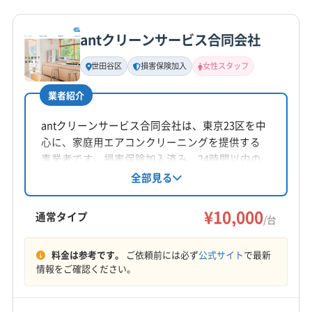
詳細な料金表
業者情報
特徴
公式HP
公式サイトを見る
antクリーンサービス合同会社
基本情報
代表者名
世田谷区
損害保険加入
女性スタッフ
芦立洋二郎
業者紹介
所在地
埼玉県越谷市恩間708-24
antクリーンサービス合同会社は、東京23区を中
心に、家庭用エアコンクリーニングを提供する
対応地域
事業者です。損害保険加入済み。24時間以内の
西多摩郡檜原村
あきる野市
稲城市
羽村市
葛飾区
メッセージ対応や女性スタッフ同行も可能で
全部見る
す。複数台割引もあります。土日祝日も対応し
御蔵島村
江戸川区
江東区
港区
荒川区
国分寺市
ており、丁寧な作業が期待できます。
¥10,000
国立市
狛江市
三鷹市
三宅島三宅村
渋谷区
通常タイプ
/台
小笠原村
小金井市
小平市
昭島市
新宿区
新島村
もっと見る
神津島村
杉並区
世田谷区
清瀬市
西東京市
料金は参考です。
ご依頼前には必ず
公式サイト
で最新
情報をご確認ください。
営業時間
青ヶ島村
青梅市
千代田区
足立区
多摩市
台東区
9:00〜18:00
大田区
大島町
中央区
中野区
町田市
調布市
東久留米市
東村山市
東大和市
日野市
八王子市