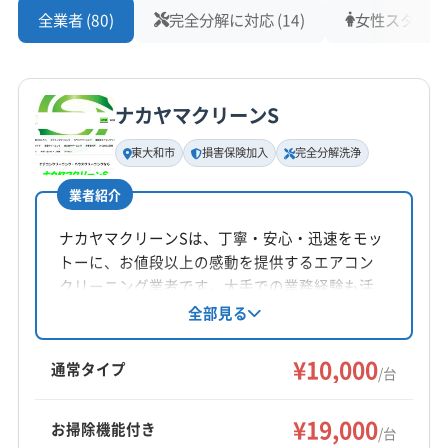
全業者 (80)
完全分解に対応 (14)
女性スタッフ在籍
「駐車スペースがないので、機材
を運ぶのが大変だから追加料金」
監修 宇賀神
とか、「簡易洗浄しかできませ
ナカヤマクリーンS
ん」と言われた、というご相談を
いただくことがあります。特に
東大和市
損害保険加入
完全分解洗浄
檜原村のような道が狭いエリア
業者紹介
では、業者側の都合で作業品質
ナカヤマクリーンSは、丁寧・安心・迅速をモッ
が左右されることがあってはな
トーに、お値段以上の感動を提供するエアコン
りません。事前に駐車場の状況
クリーニング業者です。大手での業務経験も活
かし、家庭用から業務用まで幅広く対応。オゾ
全部見る
を伝え、それでも高圧洗浄機を
ン水高圧洗浄や完全分解にも対応し、エアコン
使った本格的なクリーニングを
内部を徹底的に洗浄します。損害保険加入済み
¥10,000
通常タイプ
/台
です。
しっかりやってくれるか、確認
してから依頼するのが安心です
¥19,000
お掃除機能付き
/台