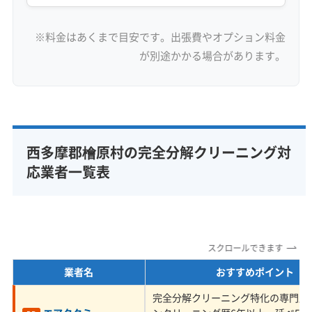
築古住宅が多いエリアで注意したい業
者選び
※料金はあくまで目安です。出張費やオプション料金
が別途かかる場合があります。
隙間の多い古民家では、窓などを閉めてい
ても外の空気が入り込みやすく、エアコン
が花粉やホコリを吸い込むペースが都市部
西多摩郡檜原村の完全分解クリーニング対
応業者一覧表
の住宅よりずっと速いため、定期的な分解
洗浄が欠かせません。
スクロールできます
檜原村でよく見かける築年数が経った木造住宅
業者名
おすすめポイント
は、現在の高気密な家と比べて、どうしても隙
完全分解クリーニング特化の専門店
間が多くなります。窓や扉を閉めていても、わ