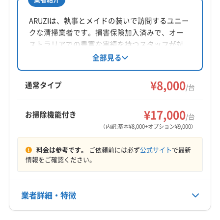
(神奈川県) 茅ヶ崎市
(神奈川県) 厚木市
所在地
(神奈川県) 高座郡寒川町
(神奈川県) 座間市
東京都世田谷区北烏山3-26-17402
ARUZIは、執事とメイドの装いで訪問するユニー
(神奈川県) 小田原市
(神奈川県) 秦野市
クな清掃業者です。損害保険加入済みで、オー
対応地域
(神奈川県) 川崎市宮前区
(神奈川県) 川崎市幸区
ストラリアでの豊富な実績を持つスタッフが対
西多摩郡檜原村
あきる野市
稲城市
羽村市
葛飾区
応。丁寧なヒアリングと柔軟な対応で、顧客満
全部見る
(神奈川県) 川崎市高津区
(神奈川県) 川崎市川崎区
足度を追求しています。基本料金に加え、お掃
江戸川区
江東区
港区
荒川区
国分寺市
国立市
(神奈川県) 川崎市多摩区
(神奈川県) 川崎市中原区
除機能付きエアコンや室外機洗浄などのオプシ
¥8,000
狛江市
三鷹市
渋谷区
小金井市
小平市
昭島市
通常タイプ
(神奈川県) 川崎市麻生区
(神奈川県) 相模原市中央区
/台
ョンも提供。清潔な空間と優越感を提供するサ
新宿区
杉並区
世田谷区
清瀬市
西東京市
青梅市
(神奈川県) 相模原市南区
(神奈川県) 相模原市緑区
もっと見る
ービスです。
千代田区
足立区
多摩市
台東区
大田区
中央区
¥17,000
(神奈川県) 足柄下郡真鶴町
(神奈川県) 足柄下郡湯河原町
お掃除機能付き
/台
営業時間
中野区
町田市
調布市
東久留米市
東村山市
(神奈川県) 足柄下郡箱根町
(神奈川県) 足柄上郡開成町
（内訳:基本¥8,000+オプション¥9,000）
10:00〜19:00
東大和市
日野市
八王子市
板橋区
品川区
府中市
(神奈川県) 足柄上郡山北町
(神奈川県) 足柄上郡松田町
料金は参考です。
ご依頼前には必ず
公式サイト
で最新
武蔵村山市
武蔵野市
福生市
文京区
豊島区
北区
(神奈川県) 足柄上郡大井町
(神奈川県) 足柄上郡中井町
定休日
情報をご確認ください。
墨田区
目黒区
立川市
練馬区
西多摩郡奥多摩町
(神奈川県) 大和市
(神奈川県) 中郡大磯町
水
西多摩郡瑞穂町
西多摩郡日の出町
(神奈川県) 中郡二宮町
(神奈川県) 藤沢市
(埼玉県) さいたま市浦和区
(埼玉県) さいたま市岩槻区
業者詳細・特徴
(神奈川県) 南足柄市
(神奈川県) 平塚市
電話番号
03-6276-0433
(埼玉県) さいたま市見沼区
(埼玉県) さいたま市桜区
(埼玉県) さいたま市西区
(埼玉県) さいたま市大宮区