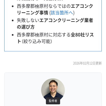
西多摩郡檜原村ならではの
エアコンク
リーニング事情
(
該当箇所へ
)
失敗しない
エアコンクリーニング業者
の選び方
西多摩郡檜原村に対応する
全80社リス
ト
（絞り込み可能）
2026年02月12日更新
監修者