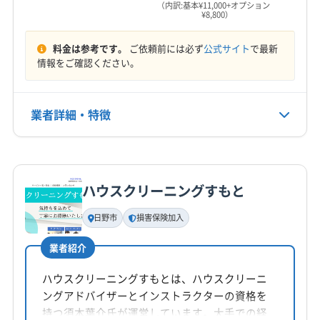
営業時間
東久留米市
東村山市
東大和市
日野市
八王子市
（内訳:基本¥11,000+オプション
¥8,800）
9:30〜18:00（平日）9:30〜16:00（土日祝）
(埼玉県) 春日部市
(埼玉県) 所沢市
(埼玉県) 上尾市
板橋区
品川区
府中市
武蔵村山市
武蔵野市
(埼玉県) 新座市
(埼玉県) 深谷市
(埼玉県) 川越市
文京区
豊島区
北区
墨田区
目黒区
立川市
料金は参考です。
ご依頼前には必ず
公式サイト
で最新
定休日
(埼玉県) 川口市
(埼玉県) 草加市
(埼玉県) 大里郡寄居町
練馬区
西多摩郡奥多摩町
西多摩郡瑞穂町
情報をご確認ください。
日・祝・不定休
(埼玉県) 秩父郡横瀬町
(埼玉県) 秩父郡皆野町
西多摩郡日の出町
(神奈川県) 川崎市宮前区
(埼玉県) 秩父郡小鹿野町
(埼玉県) 秩父郡長瀞町
(神奈川県) 川崎市幸区
(神奈川県) 川崎市高津区
電話番号
業者詳細・特徴
(埼玉県) 秩父郡東秩父村
(埼玉県) 秩父市
(埼玉県) 朝霞市
03-6411-3173
(神奈川県) 川崎市川崎区
(神奈川県) 川崎市多摩区
(埼玉県) 鶴ヶ島市
(埼玉県) 東松山市
(神奈川県) 川崎市中原区
(神奈川県) 川崎市麻生区
詳細な料金表
業者情報
特徴
公式HP
(埼玉県) 南埼玉郡宮代町
(埼玉県) 日高市
公式サイトを見る
(埼玉県) 入間郡越生町
(埼玉県) 入間郡三芳町
ハウスクリーニングすもと
基本情報
(埼玉県) 入間郡毛呂山町
(埼玉県) 入間市
(埼玉県) 白岡市
代表者名
日野市
損害保険加入
(埼玉県) 八潮市
(埼玉県) 飯能市
美濃和亮
(埼玉県) 比企郡ときがわ町
(埼玉県) 比企郡滑川町
業者紹介
所在地
(埼玉県) 比企郡吉見町
(埼玉県) 比企郡小川町
東京都昭島市田中町、1-33-7
ハウスクリーニングすもとは、ハウスクリーニ
(埼玉県) 比企郡川島町
(埼玉県) 比企郡鳩山町
ングアドバイザーとインストラクターの資格を
(埼玉県) 比企郡嵐山町
(埼玉県) 富士見市
対応地域
持つ須本葉介氏が運営しています。大手での経
(埼玉県) 北葛飾郡松伏町
(埼玉県) 北葛飾郡杉戸町