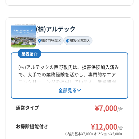
0120-549-562
(埼玉県) さいたま市見沼区
(埼玉県) さいたま市桜区
(埼玉県) さいたま市西区
(埼玉県) さいたま市大宮区
詳細な料金表
業者情報
特徴
公式HP
(埼玉県) さいたま市中央区
(埼玉県) さいたま市南区
公式サイトを見る
(株)アルテック
(埼玉県) さいたま市北区
(埼玉県) さいたま市緑区
基本情報
代表者名
(埼玉県) 狭山市
(埼玉県) 戸田市
(埼玉県) 志木市
川崎市多摩区
損害保険加入
佐藤健斗
(埼玉県) 所沢市
(埼玉県) 新座市
(埼玉県) 川越市
業者紹介
(埼玉県) 朝霞市
(埼玉県) 入間市
(埼玉県) 飯能市
所在地
(埼玉県) 富士見市
(埼玉県) 和光市
(神奈川県) 綾瀬市
東京都八王子市
(株)アルテックの西野敬氏は、損害保険加入済み
(神奈川県) 伊勢原市
(神奈川県) 横浜市旭区
で、大手での業務経験を活かし、専門的なエア
対応地域
(神奈川県) 横浜市磯子区
(神奈川県) 横浜市栄区
コンクリーニングを提供しています。営業時間
西多摩郡檜原村
あきる野市
稲城市
羽村市
外の相談も可能で、作業に不満がある場合は無
全部見る
(神奈川県) 横浜市金沢区
(神奈川県) 横浜市戸塚区
料で追加対応。防カビ・抗菌コーティングにも
国分寺市
国立市
三鷹市
小金井市
小平市
昭島市
(神奈川県) 横浜市港南区
(神奈川県) 横浜市港北区
対応しています。
¥7,000
清瀬市
西東京市
青梅市
多摩市
町田市
調布市
通常タイプ
(神奈川県) 横浜市神奈川区
(神奈川県) 横浜市瀬谷区
/台
東久留米市
東村山市
東大和市
日野市
八王子市
(神奈川県) 横浜市西区
(神奈川県) 横浜市青葉区
もっと見る
府中市
武蔵村山市
武蔵野市
福生市
立川市
¥12,000
(神奈川県) 横浜市泉区
(神奈川県) 横浜市中区
お掃除機能付き
/台
営業時間
西多摩郡奥多摩町
西多摩郡瑞穂町
西多摩郡日の出町
(神奈川県) 横浜市鶴見区
(神奈川県) 横浜市都筑区
（内訳:基本¥7,000+オプション¥5,000）