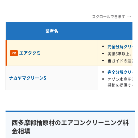
定額料金
複数台割引
初回割引
定期メンテナンス
ため、表面的な掃除では歯が立ちません。
当日予約可能
即日対応可能
24時間対応
土日祝日対応
スクロールできます
年末年始対応
防カビ・抗菌
消臭処理
防汚コーティング
業者名
檜原村のエアコン汚れは、ただのホコリとはわ
※項目にカーソルを合わせると詳細な説明が表示されます。
けが違います。春先になると、スギやヒノキの
完全分解クリー
エアタクミ
実績6年以上、5,
PR
花粉が窓や換気口から室内に入り込み、それを
当ガイドの運営
エアコンが吸い込みます。内部で結露した水と
完全分解クリー
花粉が混ざると、粘り気のある汚れに変化しま
ナカヤマクリーンS
オゾン水高圧洗
感動を提供する
す。
そこへ、同じように室内に入ってきた砕石の硬
い粉がくっつき、乾いたり湿ったりを繰り返す
西多摩郡檜原村のエアコンクリーニング料
うちに、カチカチに固まってしまうのです。
金相場