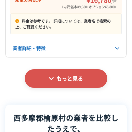
/台
定休日
（内訳:基本¥9,980+オプション¥6,800）
西多摩郡奥多摩町
西多摩郡瑞穂町
西多摩郡日の出町
(神奈川県) 相模原市緑区
(神奈川県) 藤沢市
不定休
(千葉県) 浦安市
(千葉県) 我孫子市
(千葉県) 四街道市
料金は参考です。
詳細については、
業者名で検索の
(千葉県) 市川市
(千葉県) 習志野市
(千葉県) 松戸市
電話番号
上、ご確認ください。
03-6914-4036
(千葉県) 千葉市稲毛区
(千葉県) 千葉市花見川区
(千葉県) 千葉市若葉区
(千葉県) 千葉市中央区
公式HP
業者詳細・特徴
(千葉県) 千葉市美浜区
(千葉県) 千葉市緑区
公式サイトを見る
(千葉県) 船橋市
(千葉県) 柏市
(千葉県) 野田市
詳細な料金表
業者情報
特徴
(千葉県) 流山市
もっと見る
基本情報
代表者名
木船克己
所在地
神奈川県横浜市泉区和泉町7744-1
西多摩郡檜原村の業者を比較し
たうえで、
対応地域