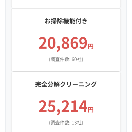
かいなのは、汚れが「層」になっ
監修 宇賀神
ていることです。まず花粉のベ
お掃除機能付き
タベタした層があって、その上
に石の粉がザラザラと乗り、最
20,869
後に薪ストーブの油分がフタを
円
する。こうなると、普通の洗剤
(調査件数: 60社)
では表面の油を弾くだけで、中
の汚れまで全く届きません。だ
からこそ、分解して高圧の水で
完全分解クリーニング
一層ずつ剥がしていく作業が必
25,214
要になるんですよ。
円
(調査件数: 13社)