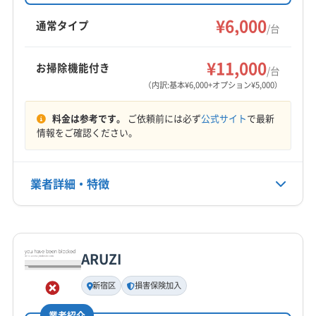
な暮らしをサポートします。現金決済で消臭抗
国分寺市
国立市
狛江市
小平市
昭島市
世田谷区
菌コートが無料になります。
¥6,000
青梅市
多摩市
町田市
調布市
日野市
八王子市
通常タイプ
/台
府中市
福生市
立川市
西多摩郡奥多摩町
もっと見る
西多摩郡瑞穂町
西多摩郡日の出町
¥11,000
お掃除機能付き
/台
営業時間
(神奈川県) 愛甲郡愛川町
(神奈川県) 愛甲郡清川村
（内訳:基本¥6,000+オプション¥5,000）
9:00〜18:00
(神奈川県) 綾瀬市
(神奈川県) 伊勢原市
料金は参考です。
ご依頼前には必ず
公式サイト
で最新
(神奈川県) 横浜市旭区
(神奈川県) 横浜市磯子区
定休日
情報をご確認ください。
(神奈川県) 横浜市栄区
(神奈川県) 横浜市金沢区
年末年始
(神奈川県) 横浜市戸塚区
(神奈川県) 横浜市港南区
(神奈川県) 横浜市港北区
(神奈川県) 横浜市神奈川区
業者詳細・特徴
電話番号
044-932-8930
(神奈川県) 横浜市瀬谷区
(神奈川県) 横浜市西区
(神奈川県) 横浜市青葉区
(神奈川県) 横浜市泉区
詳細な料金表
業者情報
特徴
公式HP
(神奈川県) 横浜市中区
(神奈川県) 横浜市鶴見区
公式サイトを見る
ARUZI
(神奈川県) 横浜市都筑区
(神奈川県) 横浜市南区
基本情報
代表者名
(神奈川県) 横浜市保土ケ谷区
(神奈川県) 横浜市緑区
新宿区
損害保険加入
石田奈緒美
(神奈川県) 海老名市
(神奈川県) 鎌倉市
業者紹介