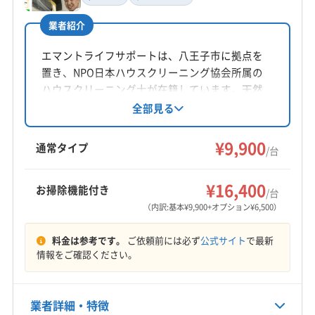
須本葉介
(神奈川県) 相模原市緑区
業者紹介
所在地
東京都日野市
エマントライフサポートは、八王子市に拠点を
置き、NPO日本ハウスクリーニング協会所属の
対応地域
ハウスクリーニング士が在籍しています。天然
西多摩郡檜原村
あきる野市
稲城市
羽村市
葛飾区
エコ洗剤を使用し、エアコンクリーニングを提
全部見る
供。エアコンの他、室外機や防カビ抗菌コート
江戸川区
江東区
港区
荒川区
国分寺市
国立市
のオプションも用意されています。損害保険加
¥9,900
狛江市
三鷹市
渋谷区
小金井市
小平市
昭島市
通常タイプ
/台
入済みで、万が一の際にも安心です。
新宿区
杉並区
世田谷区
清瀬市
西東京市
青梅市
もっと見る
千代田区
足立区
多摩市
台東区
大田区
中央区
¥16,400
お掃除機能付き
/台
営業時間
中野区
町田市
調布市
東久留米市
東村山市
（内訳:基本¥9,900+オプション¥6,500）
8:00〜19:00
東大和市
日野市
八王子市
板橋区
品川区
府中市
料金は参考です。
ご依頼前には必ず
公式サイト
で最新
武蔵村山市
武蔵野市
福生市
文京区
豊島区
北区
定休日
情報をご確認ください。
墨田区
目黒区
立川市
練馬区
西多摩郡奥多摩町
年中無休
西多摩郡瑞穂町
西多摩郡日の出町
(埼玉県) さいたま市浦和区
(埼玉県) さいたま市岩槻区
業者詳細・特徴
電話番号