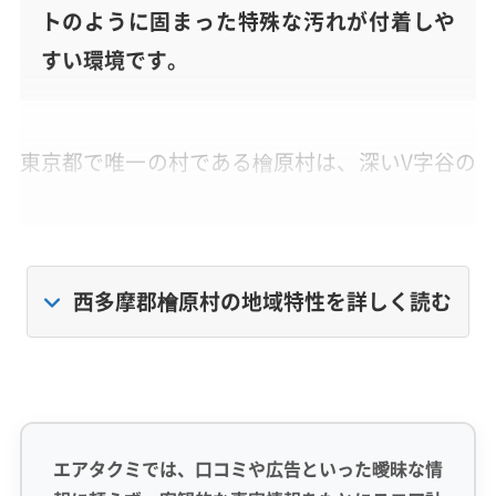
トのように固まった特殊な汚れが付着しや
すい環境です。
東京都で唯一の村である檜原村は、深いV字谷の
地形が特徴です。この地形の影響で湿気がこも
りやすく、特に夜間は冷たく湿った空気が谷底
に溜まりがちになります。
西多摩郡檜原村の地域特性を詳しく読む
そのため、エアコンは常に湿度の高い空気にさ
らされ、内部はカビが繁殖しやすい絶好の環境
になってしまいます。
エアタクミでは、口コミや広告といった曖昧な情
さらに、周辺の山から飛んでくる花粉や、砕石