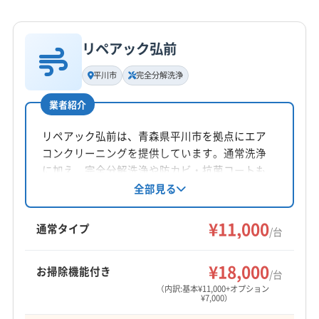
リペアック弘前
平川市
完全分解洗浄
業者紹介
リペアック弘前は、青森県平川市を拠点にエア
コンクリーニングを提供しています。通常洗浄
に加え、完全分解洗浄や防カビ・抗菌コートも
用意。丁寧な作業でエアコンの汚れを徹底的に
全部見る
除去し、長持ちをサポートしています。一般社
団法人エアコンクリーニング協会会員で、第二
¥11,000
通常タイプ
/台
種電気工事士等の資格も保有しています。
¥18,000
お掃除機能付き
/台
（内訳:基本¥11,000+オプション
¥7,000）