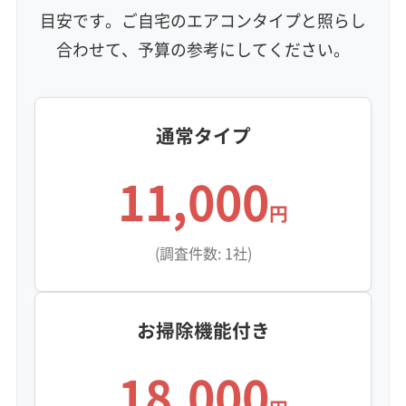
利便性・サービス (12)
目安です。ご自宅のエアコンタイプと照らし
合わせて、予算の参考にしてください。
定額料金
複数台割引
初回割引
定期メンテナンス
当日予約可能
即日対応可能
24時間対応
土日祝日対応
年末年始対応
防カビ・抗菌
消臭処理
防汚コーティング
通常タイプ
※項目にカーソルを合わせると詳細な説明が表示されます。
11,000
円
(調査件数: 1社)
お掃除機能付き
18,000