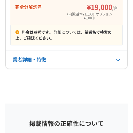
¥19,000
完全分解洗浄
/台
（内訳:基本¥11,000+オプション
¥8,000）
料金は参考です。
詳細については、
業者名で検索の
上、ご確認ください。
業者詳細・特徴
詳細な料金表
業者情報
特徴
基本情報
代表者名
非公開
所在地
掲載情報の正確性について
青森県平川市