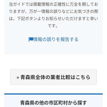
当ガイドでは掲載情報の正確性に万全を期してお
対応地域
りますが、万が一情報の誤りなどにお気づきの際
東津軽郡外ヶ浜町
つがる市
五所川原市
弘前市
は、下記ボタンよりお知らせいただけますと幸い
黒石市
青森市
西津軽郡深浦町
西津軽郡鰺ヶ沢町
です。
中津軽郡西目屋村
東津軽郡今別町
東津軽郡平内町
東津軽郡蓬田村
南津軽郡大鰐町
南津軽郡田舎館村
もっと見る
情報の誤りを報告する
南津軽郡藤崎町
北津軽郡中泊町
北津軽郡鶴田町
営業時間
北津軽郡板柳町
(秋田県) 鹿角郡小坂町
(秋田県) 鹿角市
8:00〜18:00
(秋田県) 大館市
定休日
不定休
» 青森県全体の業者比較はこちら
電話番号
非公開
公式HP
青森県の他の市区町村から探す
公式サイトなし