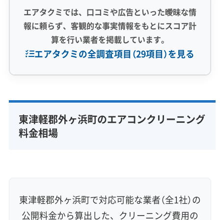
エアタクミでは、口コミや広告といった曖昧な情
報に頼らず、客観的な事実情報をもとにスコア計
算を行い業者を掲載しています。
エアタクミの全調査項目（29項目）を見る
専門性・技術力 (9)
完全分解洗浄
部分クリーニング
実績10年以上
東津軽郡外ヶ浜町のエアコンクリーニング
資格保有スタッフ
家庭用エアコン
業務用エアコン
料金相場
壁掛け型
天井カセット型
お掃除機能付き
信頼性・安心感 (8)
保証付き
アフターフォロー
女性スタッフ在籍
エコ洗剤使用
アレルギー対策
ハウスダスト除去
東津軽郡外ヶ浜町で対応可能な業者（全1社）の
地域密着型
フランチャイズ
公開料金から算出した、クリーニング費用の