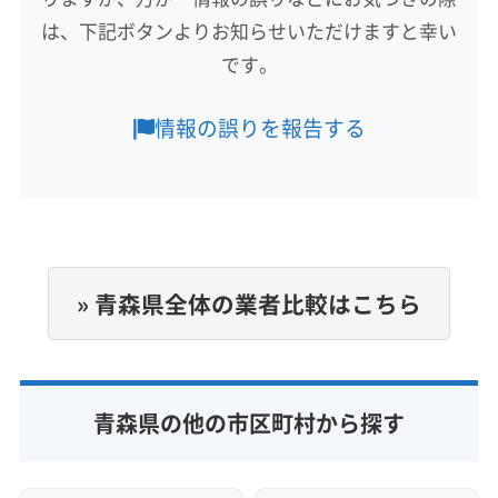
対応地域
は、下記ボタンよりお知らせいただけますと幸い
三戸郡新郷村
むつ市
三沢市
十和田市
八戸市
です。
三戸郡階上町
三戸郡五戸町
三戸郡三戸町
三戸郡田子町
三戸郡南部町
上北郡おいらせ町
情報の誤りを報告する
上北郡横浜町
上北郡七戸町
上北郡東北町
もっと見る
上北郡野辺地町
上北郡六ヶ所村
上北郡六戸町
営業時間
8:00〜18:00
定休日
不定休
» 青森県全体の業者比較はこちら
電話番号
非公開
青森県の他の市区町村から探す
公式HP
公式サイトなし