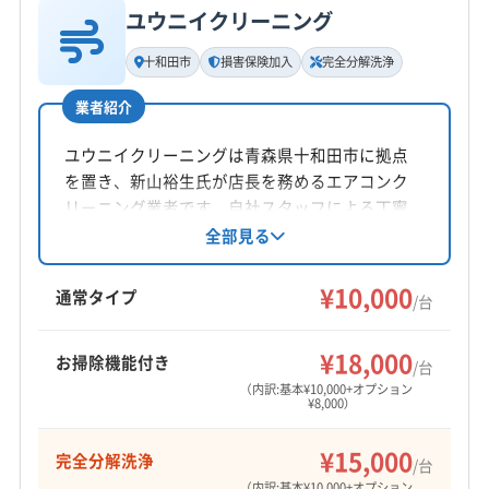
ユウニイクリーニング
基本情報
代表者名
十和田市
損害保険加入
完全分解洗浄
和田智也
業者紹介
所在地
青森県三戸郡五戸町
ユウニイクリーニングは青森県十和田市に拠点
を置き、新山裕生氏が店長を務めるエアコンク
対応地域
リーニング業者です。自社スタッフによる丁寧
三戸郡新郷村
三沢市
十和田市
八戸市
な作業と、損害保険加入で安心を提供。完全分
全部見る
解洗浄や防カビ抗菌コートにも対応していま
三戸郡階上町
三戸郡五戸町
三戸郡三戸町
す。8:00〜18:00まで不定休で営業し、青森県内
¥10,000
三戸郡田子町
三戸郡南部町
上北郡おいらせ町
通常タイプ
/台
を中心に出張サービスを提供しています。
上北郡七戸町
上北郡東北町
上北郡野辺地町
もっと見る
上北郡六戸町
¥18,000
お掃除機能付き
/台
営業時間
（内訳:基本¥10,000+オプション
¥8,000）
9:00〜18:00
¥15,000
完全分解洗浄
定休日
/台
土・日・祝
（内訳:基本¥10,000+オプション