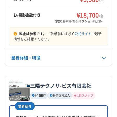
/台
¥18,700
お掃除機能付き
/台
（内訳:基本¥9,980+オプション¥8,720）
料金は参考です。
ご依頼前には必ず
公式サイト
で最新
情報をご確認ください。
業者詳細・特徴
詳細な料金表
業者情報
特徴
三陽テクノサ-ビス有限会社
基本情報
代表者名
十和田市
損害保険加入
女性スタッフ
成谷仁
業者紹介
所在地
青森県八戸市田向館越下1-7