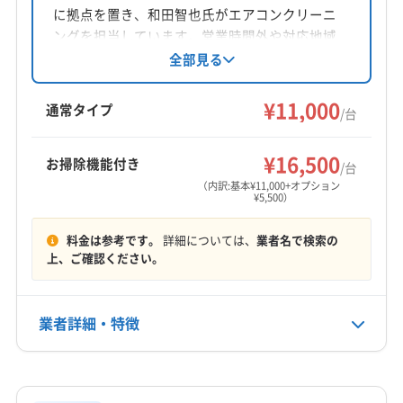
に拠点を置き、和田智也氏がエアコンクリーニ
対応地域
ングを担当しています。営業時間外や対応地域
三戸郡新郷村
三沢市
十和田市
八戸市
外も相談可能。エアコンクリーニング協会認定
全部見る
士が在籍し、防カビ・抗菌コーティングにも対
三戸郡階上町
三戸郡五戸町
三戸郡三戸町
応。丁寧な作業で快適な空間を提供していま
¥11,000
三戸郡田子町
三戸郡南部町
上北郡おいらせ町
通常タイプ
/台
す。
(岩手県) 岩手郡葛巻町
(岩手県) 岩手郡岩手町
もっと見る
(岩手県) 久慈市
(岩手県) 九戸郡九戸村
¥16,500
お掃除機能付き
/台
営業時間
(岩手県) 九戸郡軽米町
(岩手県) 九戸郡野田村
（内訳:基本¥11,000+オプション
¥5,500）
9:00〜18:00
(岩手県) 九戸郡洋野町
(岩手県) 二戸郡一戸町
(岩手県) 二戸市
(岩手県) 八幡平市
料金は参考です。
詳細については、
業者名で検索の
定休日
上、ご確認ください。
なし
電話番号
業者詳細・特徴
0120-792-406
詳細な料金表
業者情報
特徴
公式HP
公式サイトを見る