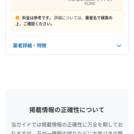
¥5,000）
電話番号
料金は参考です。
詳細については、
業者名で検索の
非公開
上、ご確認ください。
公式HP
公式サイトなし
業者詳細・特徴
詳細な料金表
業者情報
特徴
基本情報
代表者名
新山裕生
所在地
掲載情報の正確性について
青森県十和田市東二十四番町26-12 パステルコ-ト95
west 1-A
当ガイドでは掲載情報の正確性に万全を期してお
りますが、万が一情報の誤りなどにお気づきの際