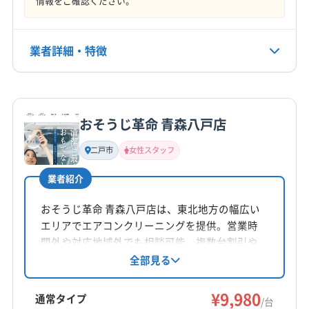
情報をご確認ください。
月・火
電話番号
業者詳細・特徴
0176-25-1826
詳細な料金表
業者情報
特徴
公式HP
公式サイトを見る
おそうじ革命 青森八戸店
基本情報
代表者名
二戸市
女性スタッフ
中川裕之
業者紹介
所在地
秋田県鹿角郡小坂町荒谷字上ノ平27-10
おそうじ革命 青森八戸店は、東北地方の幅広い
エリアでエアコンクリーニングを提供。営業時
対応地域
間外や対応地域外でも相談可能。複数台割引や
三戸郡新郷村
五所川原市
弘前市
黒石市
十和田市
消臭抗菌コートなどのオプションも用意。徹底
全部見る
した研修を受けたスタッフが、家庭用から店
青森市
平川市
三戸郡田子町
南津軽郡大鰐町
舗・施設まで対応します。女性スタッフ同行も
¥9,980
南津軽郡田舎館村
南津軽郡藤崎町
北津軽郡鶴田町
通常タイプ
/台
可能です。