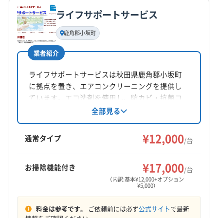
公式サイトを見る
ライフサポートサービス
基本情報
代表者名
鹿角郡小坂町
非公開
業者紹介
所在地
青森県十和田市
ライフサポートサービスは秋田県鹿角郡小坂町
に拠点を置き、エアコンクリーニングを提供し
対応地域
ています。エコ洗剤を使用し、防カビ・抗菌コ
三戸郡新郷村
むつ市
弘前市
黒石市
三沢市
ーティングにも対応。土日祝日も対応可能で、
全部見る
丁寧な作業が魅力です。
十和田市
青森市
八戸市
平川市
三戸郡階上町
¥12,000
三戸郡五戸町
三戸郡三戸町
三戸郡田子町
通常タイプ
/台
三戸郡南部町
上北郡おいらせ町
上北郡横浜町
もっと見る
上北郡七戸町
上北郡東北町
上北郡野辺地町
¥17,000
お掃除機能付き
/台
営業時間
上北郡六ヶ所村
上北郡六戸町
東津軽郡平内町
（内訳:基本¥12,000+オプション
¥5,000）
8:00〜17:00
(岩手県) 久慈市
(岩手県) 九戸郡軽米町
(岩手県) 九戸郡洋野町
(岩手県) 二戸郡一戸町
料金は参考です。
ご依頼前には必ず
公式サイト
で最新
定休日
(岩手県) 二戸市