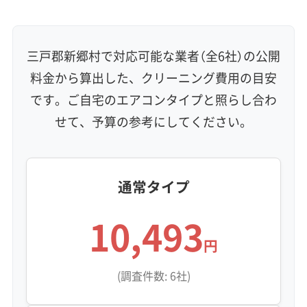
保証付き
アフターフォロー
女性スタッフ在籍
エコ洗剤使用
アレルギー対策
ハウスダスト除去
三戸郡新郷村で対応可能な業者（全6社）の公開
地域密着型
フランチャイズ
料金から算出した、クリーニング費用の目安
利便性・サービス (12)
です。ご自宅のエアコンタイプと照らし合わ
せて、予算の参考にしてください。
定額料金
複数台割引
初回割引
定期メンテナンス
当日予約可能
即日対応可能
24時間対応
土日祝日対応
年末年始対応
防カビ・抗菌
消臭処理
防汚コーティング
通常タイプ
※項目にカーソルを合わせると詳細な説明が表示されます。
10,493
円
(調査件数: 6社)