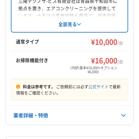
三陽テクノサ-ビス有限会社は青森県十和田市に
拠点を置き、エアコンクリーニングを提供して
対応地域
います。大手での業務経験も豊富で、損害保険
三戸郡新郷村
三沢市
十和田市
青森市
八戸市
にも加入済み。女性スタッフの同行も可能で、
全部見る
駐車代金は利用者負担なしです。青森県内と岩
三戸郡階上町
三戸郡五戸町
三戸郡三戸町
手県の一部地域に対応し、丁寧な作業を心がけ
¥10,000
三戸郡田子町
三戸郡南部町
上北郡おいらせ町
通常タイプ
/台
ています。基本料金10,000円からで、複数台割引
上北郡横浜町
上北郡七戸町
上北郡東北町
もっと見る
やオプションも充実しています。
上北郡野辺地町
上北郡六ヶ所村
上北郡六戸町
¥16,000
お掃除機能付き
/台
営業時間
(岩手県) 久慈市
(岩手県) 九戸郡九戸村
（内訳:基本¥10,000+オプション
¥6,000）
08:00〜18:00
(岩手県) 九戸郡軽米町
(岩手県) 九戸郡野田村
(岩手県) 九戸郡洋野町
(岩手県) 二戸郡一戸町
料金は参考です。
ご依頼前には必ず
公式サイト
で最新
定休日
(岩手県) 二戸市
情報をご確認ください。
年中無休
電話番号
業者詳細・特徴
0120-745-182
詳細な料金表
業者情報
特徴
公式HP