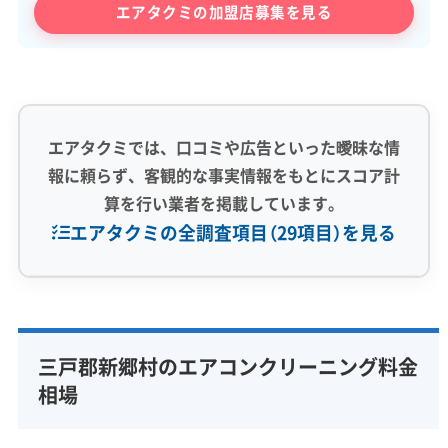
エアタクミの加盟店募集を見る
エアタクミでは、口コミや広告といった曖昧な情
報に頼らず、客観的な事実情報をもとにスコア計
算を行い業者を掲載しています。
エアタクミの全調査項目（29項目）を見る
専門性・技術力 (9)
完全分解洗浄
部分クリーニング
実績10年以上
三戸郡新郷村のエアコンクリーニング料金
資格保有スタッフ
家庭用エアコン
業務用エアコン
相場
壁掛け型
天井カセット型
お掃除機能付き
信頼性・安心感 (8)