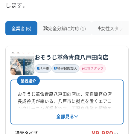
します。
全業者 (6)
完全分解に対応 (1)
女性スタッフ在籍 
おそうじ革命青森八戸田向店
八戸市
損害保険加入
女性スタッフ
業者紹介
おそうじ革命青森八戸田向店は、元自衛官の店
長成谷氏が率いる、八戸市に拠点を置くエアコ
ンクリーニング業者です。丁寧な作業と荷物の
整頓、エコ洗剤の使用、女性スタッフ対応可
全部見る
能、損害保険加入済みといった点が特徴です。
複数台割引やお得なセットプランも魅力です。
¥9,980
通常タイプ