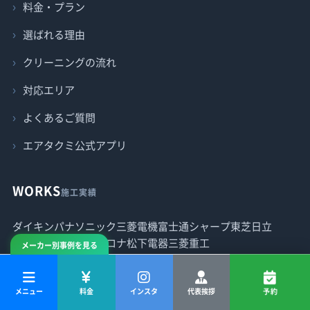
料金・プラン
選ばれる理由
クリーニングの流れ
対応エリア
よくあるご質問
エアタクミ公式アプリ
WORKS
施工実績
ダイキン
パナソニック
三菱電機
富士通
シャープ
東芝
日立
アイリスオーヤマ
コロナ
松下電器
三菱重工
メーカー別事例を見る
メニュー
料金
インスタ
代表挨拶
予約
すべての施工実績を見る