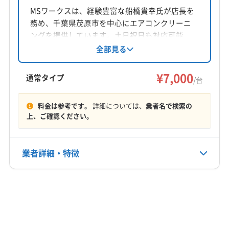
千葉県茂原市
MSワークスは、経験豊富な船橋貴幸氏が店長を
千葉県茂原市庄吉周辺の駐車場 - NAVITIME
務め、千葉県茂原市を中心にエアコンクリーニ
対応地域
ングを提供しています。土日祝日も対応可能
茂原市
いすみ市
旭市
鴨川市
君津市
香取市
で、2台目以降の割引サービスも実施中。丁寧な
全部見る
作業と分かりやすい説明で、安心してエアコン
佐倉市
山武市
四街道市
市原市
勝浦市
成田市
のクリーニングを任せられます。
¥7,000
千葉市稲毛区
千葉市花見川区
千葉市若葉区
通常タイプ
/台
千葉市中央区
千葉市美浜区
千葉市緑区
匝瑳市
もっと見る
袖ケ浦市
大網白里市
銚子市
東金市
八街市
料金は参考です。
詳細については、
業者名で検索の
上、ご確認ください。
営業時間
富津市
富里市
木更津市
夷隅郡御宿町
9:00〜18:00
夷隅郡大多喜町
印旛郡栄町
印旛郡酒々井町
香取郡神崎町
香取郡多古町
香取郡東庄町
業者詳細・特徴
定休日
山武郡横芝光町
山武郡九十九里町
山武郡芝山町
年中無休
長生郡一宮町
長生郡長生村
長生郡長南町
詳細な料金表
業者情報
特徴
長生郡長柄町
長生郡白子町
長生郡睦沢町
電話番号
非公開
基本情報
代表者名
公式HP