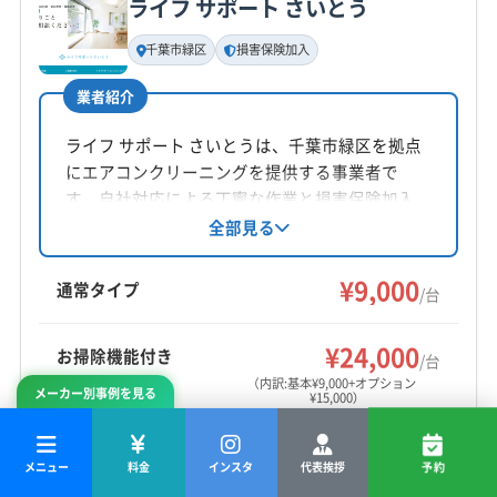
ライフ サポート さいとう
基本情報
代表者名
千葉市緑区
損害保険加入
沼田
業者紹介
所在地
茨城県筑西市下川島790-1 柴山住宅3号棟
ライフ サポート さいとうは、千葉市緑区を拠点
にエアコンクリーニングを提供する事業者で
対応地域
す。自社対応による丁寧な作業と損害保険加入
茂原市
いすみ市
旭市
印西市
浦安市
鎌ケ谷市
済みで安心して依頼できます。大手での業務経
全部見る
験も活かし、営業時間外の相談も可能です。複
君津市
佐倉市
山武市
四街道市
市原市
市川市
数台割引やオプションも用意。古物商許可も取
¥9,000
習志野市
松戸市
成田市
千葉市稲毛区
通常タイプ
/台
得しています。
千葉市花見川区
千葉市若葉区
千葉市中央区
もっと見る
千葉市美浜区
千葉市緑区
船橋市
匝瑳市
¥24,000
お掃除機能付き
/台
営業時間
大網白里市
東金市
白井市
八街市
八千代市
（内訳:基本¥9,000+オプション
メーカー別事例を見る
¥15,000）
9:00〜18:00
富津市
富里市
木更津市
夷隅郡御宿町
夷隅郡大多喜町
印旛郡酒々井町
山武郡横芝光町
料金は参考です。
ご依頼前には必ず
公式サイト
で最新
定休日
メニュー
料金
インスタ
代表挨拶
予約
山武郡九十九里町
山武郡芝山町
長生郡一宮町
情報をご確認ください。
不定休