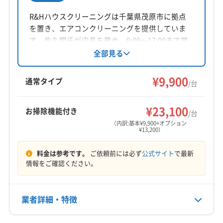
宅でも、部屋干しが原因で湿気がこもり、カビ
所在地
千葉県茂原市
R&Hハウスクリーニングは千葉県茂原市に拠点
が発生しやすくなるなど、同じような悩みを抱
を置き、エアコンクリーニングを提供していま
えていることがあります。
対応地域
す。佐久間氏が店長を務め、9:00〜17:00まで営
茂原市
いすみ市
鴨川市
君津市
山武市
四街道市
業し、日曜・祝日が定休日です。損害保険加入
全部見る
済みで、営業時間外や対応地域外の相談も可
市原市
勝浦市
千葉市稲毛区
千葉市花見川区
能。基本料金は1台9,900円からで、お掃除機能付
¥9,900
千葉市若葉区
千葉市中央区
千葉市美浜区
千葉市緑区
駐車スペースや道路の状況
通常タイプ
/台
きエアコンは13,200円で対応。保証付きです。
袖ケ浦市
大網白里市
東金市
八街市
木更津市
もっと見る
夷隅郡御宿町
夷隅郡大多喜町
山武郡横芝光町
¥23,100
国道128号などの幹線道路沿いは比較的停めやす
お掃除機能付き
/台
営業時間
山武郡九十九里町
山武郡芝山町
長生郡一宮町
（内訳:基本¥9,900+オプション
いですが、緑ヶ丘や萩原町といった高台の住宅
¥13,200）
10:00〜16:00
長生郡長生村
長生郡長南町
長生郡長柄町
街や、旧市街地の一部エリアでは道幅が狭く、
長生郡白子町
長生郡睦沢町
料金は参考です。
ご依頼前には必ず
公式サイト
で最新
定休日
作業車の駐車場所に困ることがあります。
情報をご確認ください。
不定休
電話番号
路上駐車はご近所の迷惑にもなりますので、事
業者詳細・特徴
070-4324-2382
前に自宅前の道路の状況や、車を停められそう