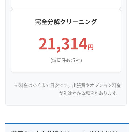
門業者の高圧洗浄で物理的に汚れを剥がし、大
量の水で洗い流す技術が欠かせません。
完全分解クリーニング
21,314
茂原市でよく見かけるこの「油と
円
土ボコリが湿気で固まった汚れ」
監修 宇賀神
(調査件数: 7社)
は、見た目はただのホコリっぽ
い汚れでも、触るとネチャッと
していて、簡単には落ちないん
※料金はあくまで目安です。出張費やオプション料金
です。特に、一宮川沿いなど湿
が別途かかる場合があります。
気が多いエリアでは、この汚れ
がカビの栄養源になってしま
い、梅雨時に一気にカビ臭くな