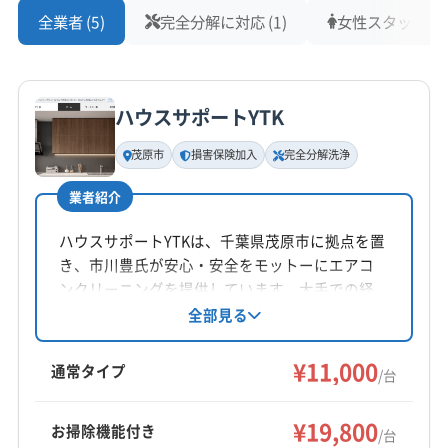
も少なくありません。構造を理解せずに洗浄す
全業者 (5)
完全分解に対応 (1)
女性スタッフ在籍 
ると、お家全体の換気システムに影響を与えて
しまう心配もあります。こうした多様な住宅事
ハウスサポートYTK
情を理解している、経験豊富な業者を選ぶこと
茂原市
損害保険加入
完全分解洗浄
が大切です。
業者紹介
ハウスサポートYTKは、千葉県茂原市に拠点を置
生活スタイルとコスト要因（駐車・道
き、市川豊氏が安心・安全をモットーにエアコ
路事情）
ンクリーニングを提供しています。大手での経
験を活かし、損害保険にも加入。完全分解洗浄
全部見る
や防カビ抗菌コートにも対応。複数台割引や各
種オプションも用意し、丁寧な作業を心掛けて
¥11,000
通常タイプ
/台
湿気が多くカビに悩む世帯が多い一方、住
います。
宅街では道が狭く、業者の作業車が停めに
¥19,800
お掃除機能付き
/台