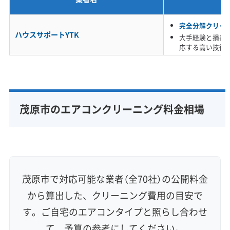
※項目にカーソルを合わせると詳細な説明が表示されます。
完全分解クリー
ハウスサポートYTK
大手経験と損害
茂原市のエアコン汚れは、いくつかの原因が重
応する高い技術
なってやっかいになります。まず、国道128号や
409号を走る車から出る排気ガスには、ベタベタ
した油分が含まれています。
茂原市のエアコンクリーニング料金相場
この油分を含んだ空気が換気などで室内に入
り、エアコンがそれを吸い込むと、内部に薄い
油の膜ができます。そこへ、窓から入ってきた
茂原市で対応可能な業者（全70社）の公開料金
畑の土ボコリや花粉が付くと、油がノリのよう
から算出した、クリーニング費用の目安で
な役割をして、水に溶けにくい頑固な汚れにな
す。ご自宅のエアコンタイプと照らし合わせ
ってしまうのです。
て、予算の参考にしてください。