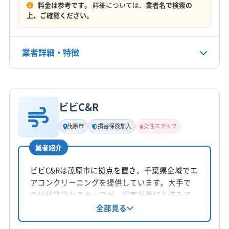
料金は参考です。
詳細については、
業者名で検索の
も対応できることがあります
定休日
上、ご確認ください。
日・祝
よ。
電話番号
業者詳細・特徴
0475-38-0039
千葉県茂原市は、高い湿度と、交通量や農業に
詳細な料金表
業者情報
特徴
公式HP
由来する「油分を含んだ土ボコリ」という、二つ
公式サイトを見る
の悩みを抱えやすい環境です。
ビビC&R
基本情報
代表者名
茂原市
損害保険加入
女性スタッフ
岡田陽介
このような場所で、ただ価格の安さだけで業者
業者紹介
を選んだり、汚れが残ったまま防カビコーティ
所在地
千葉県茂原市
ビビC&Rは茂原市に拠点を置き、千葉県全域でエ
ングをしたりすることは、根本的な解決になり
アコンクリーニングを提供しています。大手で
ません。それどころか、かえってカビを悪化さ
対応地域
の経験豊富なスタッフが、損害保険加入済みで
茂原市
いすみ市
山武市
勝浦市
千葉市稲毛区
安心のサービスを提供。女性スタッフも在籍し
せてしまう危険もあります。
全部見る
ており、土日祝日も対応可能です。防カビ・抗
千葉市花見川区
千葉市若葉区
千葉市中央区