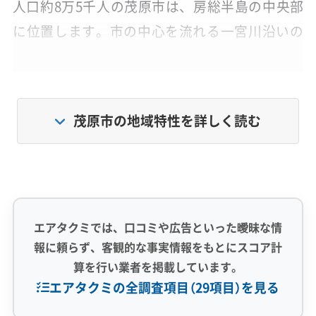
人口約8万5千人の茂原市は、房総半島の中央部
に位置します。市の中心を流れる一宮川沿いの
低地と、東西の丘陵地からなる盆地のような地
形が特徴です。
茂原市の地域特性を詳しく読む
この地形は、川や水田からの湿気が逃げにく
く、ジメジメした空気がこもりやすい原因にな
っています。
さらに、市内を走る国道128号・409号で渋滞時
エアタクミでは、口コミや広告といった曖昧な情
に出る排気ガスには油分が含まれています。こ
報に頼らず、客観的な事実情報をもとにスコア計
算を行い業者を掲載しています。
れが窓や換気口から室内に入り、周辺の農地か
エアタクミの全調査項目（29項目）を見る
ら舞い込んだ土ボコリと混ざり合うことで、エ