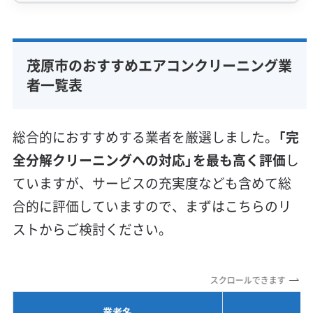
アコン内部に頑固な汚れが溜まりやすい環境が
生まれます。
専門性・技術力 (9)
完全分解洗浄
部分クリーニング
実績10年以上
茂原市のおすすめエアコンクリーニング業
資格保有スタッフ
家庭用エアコン
業務用エアコン
者一覧表
国道128号の『油煙』と一宮川の『湿
壁掛け型
天井カセット型
お掃除機能付き
気』が生む、カビ臭いベタベタ汚れの
信頼性・安心感 (8)
総合的におすすめする業者を厳選しました。
「完
正体
保証付き
アフターフォロー
女性スタッフ在籍
全分解クリーニングへの対応」を最も高く評価
し
エコ洗剤使用
アレルギー対策
ハウスダスト除去
ていますが、サービスの充実度なども含めて総
地域密着型
フランチャイズ
合的に評価していますので、まずはこちらのリ
油分で固められた土ボコリは、エアコン内
利便性・サービス (12)
ストからご検討ください。
部のアルミフィンにガッチリとこびりつき
定額料金
複数台割引
初回割引
定期メンテナンス
ます。そのため、表面をなでるだけの簡易
当日予約可能
即日対応可能
24時間対応
土日祝日対応
的な洗浄では取り除けず、悪臭や故障の原
スクロールできます
年末年始対応
防カビ・抗菌
消臭処理
防汚コーティング
因になります。
業者名