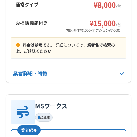
菌コーティングも実施しています。
¥8,000
千葉市美浜区
千葉市緑区
大網白里市
東金市
通常タイプ
/台
だからこそ大切なのは、この地域特有の頑固な
八街市
夷隅郡御宿町
夷隅郡大多喜町
長生郡一宮町
もっと見る
汚れを根こそぎ洗い流せる「分解技術」と「高圧洗
長生郡長生村
長生郡長南町
長生郡長柄町
¥15,000
お掃除機能付き
/台
浄のパワー」です。ご家族の健康と、エアコンを
営業時間
長生郡白子町
長生郡睦沢町
（内訳:基本¥8,000+オプション¥7,000）
8:00〜17:00
一日でも長く快適に使うために、確かな技術を
料金は参考です。
詳細については、
業者名で検索の
持った専門業者を選びましょう。
定休日
上、ご確認ください。
祝・日
業者詳細・特徴
電話番号
参考データ
非公開
詳細な料金表
業者情報
特徴
茂原市の人口 | 千葉県茂原市の公式サイトへ
公式HP
公式サイトなし
ようこそ！
MSワークス
基本情報
代表者名
一般国道１２８号茂原一宮道路二期 - 千葉県
茂原市
田邉
業者紹介
茂原工場 | 企業情報 | 三井化学株式会社
所在地