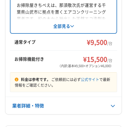
千葉県習志野市鷺沼台3-7-5 プラウド弐番館101号
お掃除屋きちべえは、那須敬次氏が運営する千
葉県山武市に拠点を置くエアコンクリーニング
対応地域
業者です。松の木から抽出した天然エコ洗剤を
茂原市
印西市
浦安市
我孫子市
鎌ケ谷市
佐倉市
使用し、消臭抗菌・防カビコートにも対応。損
全部見る
害保険加入済みです。7:00〜19:00まで不定休で
四街道市
市原市
市川市
習志野市
松戸市
成田市
営業し、千葉県広域と茨城県の一部エリアに対
¥9,500
千葉市稲毛区
千葉市花見川区
千葉市若葉区
通常タイプ
/台
応しています。
千葉市中央区
千葉市美浜区
千葉市緑区
船橋市
もっと見る
袖ケ浦市
大網白里市
東金市
白井市
八街市
¥15,500
お掃除機能付き
/台
営業時間
八千代市
富里市
流山市
印旛郡栄町
（内訳:基本¥9,500+オプション¥6,000）
8:00〜20:00
印旛郡酒々井町
山武郡横芝光町
山武郡九十九里町
料金は参考です。
ご依頼前には必ず
公式サイト
で最新
山武郡芝山町
(東京都) 江戸川区
(東京都) 江東区
定休日
情報をご確認ください。
なし
業者詳細・特徴
電話番号
050-3631-3933
詳細な料金表
業者情報
特徴
公式HP