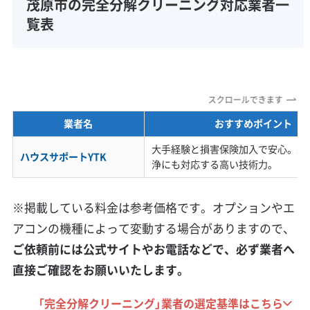
る、というご相談が毎年増えま
茂原市の完全分解クリーニング対応業者一
覧表
すね。
新旧の住宅が混在する茂原市特有の業
スクロールできます
者選びの注意点
業者名
おすすめポイント
大手経験と損害保険加入で安心。完
ハウスサポートYTK
浄にも対応する高い技術力。
1970年代に開発された住宅地と新しい住宅
※掲載している料金は参考価格です。オプションやエ
が混在しているため、古い機種や複雑な設
アコンの機種によって変動する場合がありますので、
置状況に対応できない業者を選んでしまう
ご依頼前には公式サイトやお電話などで、必ず業者へ
と、追加料金や作業を断られるリスクがあ
直接ご確認をお願いいたします。
ります。
「完全分解クリーニング」業者の選定基準はこちら