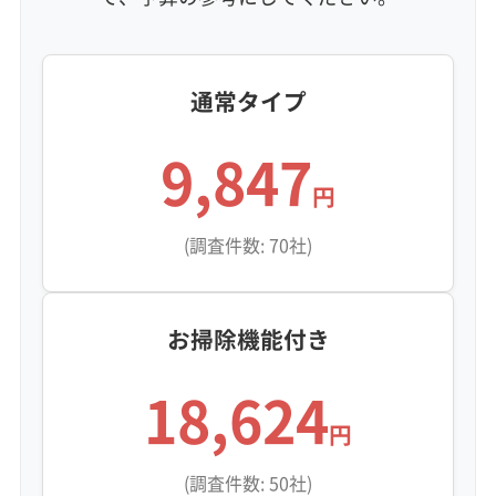
さらに、一宮川流域ならではの高い湿気が、こ
の汚れに常に水分を与え、カビがとても育ちや
通常タイプ
すい環境を作り出します。
9,847
この状態で、汚れを落としきらないまま防カビ
円
コーティングをすると、汚れとカビを内部に閉
(調査件数: 70社)
じ込めてしまう「カビのサンドイッチ」状態にな
りかねません。内部で腐敗が進み、もっと強力
お掃除機能付き
なカビの温床になるリスクがあります。
18,624
この油混じりの固い汚れは、弱い水圧の洗浄で
円
は表面をなでるだけで、逆に汚れを奥へ押し込
(調査件数: 50社)
んでしまうことも。根本的に解決するには、専