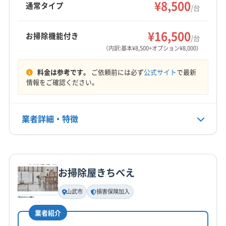
圧洗浄で熱交換器の奥まで洗浄し、消臭抗菌コ
¥8,500
成田市
千葉市稲毛区
千葉市花見川区
千葉市若葉区
通常タイプ
/台
ートや室外機洗浄などのオプションも用意。ク
千葉市中央区
千葉市美浜区
千葉市緑区
船橋市
もっと見る
レジットカードでの支払いが可能です。
袖ケ浦市
大網白里市
東金市
白井市
八街市
¥16,500
お掃除機能付き
/台
営業時間
八千代市
富津市
富里市
木更津市
印旛郡栄町
（内訳:基本¥8,500+オプション¥8,000）
8:00〜19:00
印旛郡酒々井町
長生郡長南町
長生郡長柄町
料金は参考です。
ご依頼前には必ず
公式サイト
で最新
定休日
情報をご確認ください。
不定休
業者詳細・特徴
電話番号
0120-401-479
詳細な料金表
業者情報
特徴
公式HP
公式サイトを見る
お掃除屋きちべえ
基本情報
代表者名
山武市
損害保険加入
高野
業者紹介
所在地