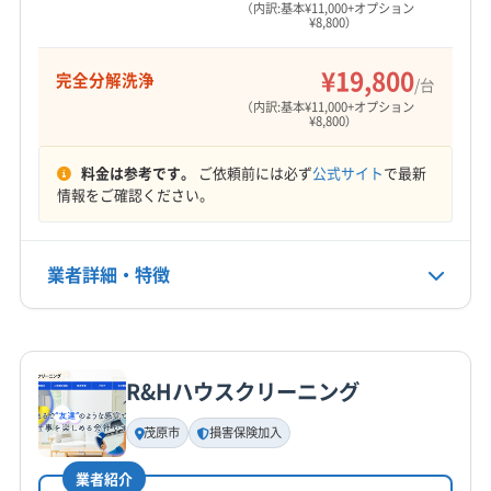
くいといった物理的な問題も潜んでいま
（内訳:基本¥11,000+オプション
¥8,800）
す。
¥19,800
完全分解洗浄
/台
（内訳:基本¥11,000+オプション
¥8,800）
ご家庭ごとのエアコンの悩み
料金は参考です。
ご依頼前には必ず
公式サイト
で最新
情報をご確認ください。
茂原市は全体的に湿度が高く、特に一宮川沿い
の低地にお住まいの場合、床下からの湿気でカ
業者詳細・特徴
ビに悩むご家庭も多いです。アレルギーをお持
詳細な料金表
業者情報
特徴
ちのお子さんやご家族がいると、エアコンから
吹き出すカビの胞子は特に気になりますよね。
R&Hハウスクリーニング
基本情報
代表者名
茂原市
損害保険加入
市川豊
また、緑ヶ丘などの高台にある気密性の高い住
業者紹介