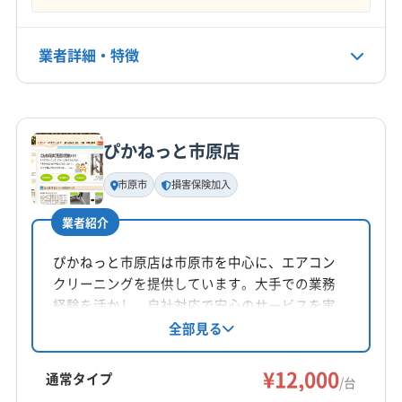
山武郡芝山町
長生郡一宮町
長生郡長生村
不定休
長生郡長南町
長生郡長柄町
長生郡白子町
長生郡睦沢町
(茨城県) 神栖市
業者詳細・特徴
電話番号
070-8940-3752
詳細な料金表
業者情報
特徴
公式HP
公式サイトを見る
ぴかねっと市原店
基本情報
代表者名
市原市
損害保険加入
山田牧夫
業者紹介
所在地
千葉県千葉市中央区松ケ丘町174
ぴかねっと市原店は市原市を中心に、エアコン
クリーニングを提供しています。大手での業務
対応地域
経験を活かし、自社対応で安心のサービスを実
茂原市
印西市
鎌ケ谷市
君津市
佐倉市
山武市
現。損害保険加入済みで、作業や仕上がりに不
全部見る
満があれば無料で追加対応しています。防カ
四街道市
市原市
市川市
習志野市
成田市
ビ・抗菌コーティングにも対応し、土日祝日も
¥12,000
千葉市稲毛区
千葉市花見川区
千葉市若葉区
通常タイプ
/台
対応可能です。
千葉市中央区
千葉市美浜区
千葉市緑区
船橋市