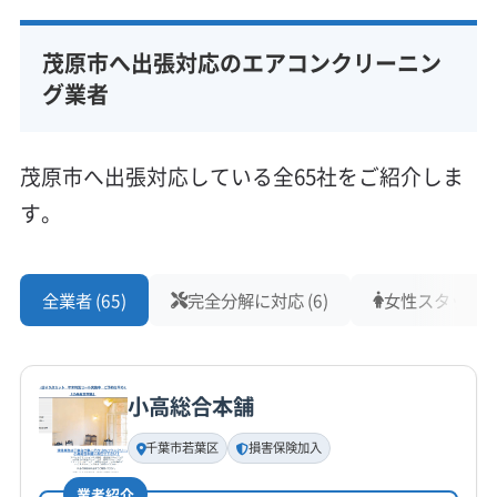
船橋貴幸
公式サイトなし
茂原市へ出張対応のエアコンクリーニン
所在地
千葉県茂原市東郷1558-1 アリュールII101
グ業者
対応地域
茂原市
いすみ市
旭市
印西市
浦安市
我孫子市
茂原市へ出張対応している全65社をご紹介しま
鎌ケ谷市
鴨川市
館山市
君津市
香取市
佐倉市
す。
山武市
四街道市
市原市
市川市
習志野市
勝浦市
松戸市
成田市
千葉市稲毛区
千葉市花見川区
もっと見る
千葉市若葉区
千葉市中央区
千葉市美浜区
千葉市緑区
全業者 (65)
完全分解に対応 (6)
女性スタッフ在籍
営業時間
船橋市
匝瑳市
袖ケ浦市
大網白里市
銚子市
8:00〜20:00
東金市
南房総市
柏市
白井市
八街市
八千代市
富津市
富里市
木更津市
野田市
流山市
小高総合本舗
定休日
安房郡鋸南町
夷隅郡御宿町
夷隅郡大多喜町
なし
印旛郡栄町
印旛郡酒々井町
香取郡神崎町
千葉市若葉区
損害保険加入
香取郡多古町
香取郡東庄町
山武郡横芝光町
電話番号
業者紹介