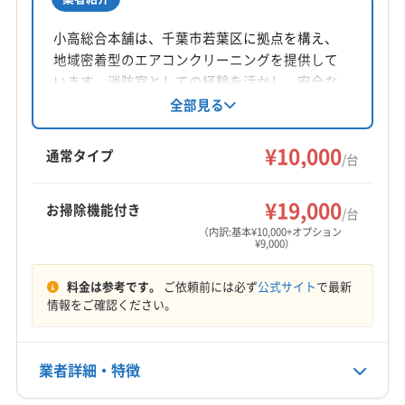
非公開
山武郡九十九里町
山武郡芝山町
長生郡一宮町
長生郡長生村
長生郡長南町
長生郡長柄町
小高総合本舗は、千葉市若葉区に拠点を構え、
公式HP
地域密着型のエアコンクリーニングを提供して
長生郡白子町
長生郡睦沢町
(東京都) あきる野市
公式サイトなし
います。消防官としての経験を活かし、安全な
(東京都) 稲城市
(東京都) 羽村市
(東京都) 葛飾区
洗剤を使用。土日祝日も対応可能で、複数台割
全部見る
(東京都) 御蔵島村
(東京都) 江戸川区
(東京都) 江東区
引や消臭抗菌コートのサービスも提供。丁寧な
(東京都) 港区
(東京都) 荒川区
(東京都) 国分寺市
作業と顧客満足度を重視しています。出張費や
¥10,000
通常タイプ
/台
(東京都) 国立市
(東京都) 狛江市
(東京都) 三鷹市
追加料金は一切なく、保証付きで安心です。
(東京都) 三宅島三宅村
(東京都) 渋谷区
(東京都) 小笠原村
¥19,000
お掃除機能付き
(東京都) 小金井市
(東京都) 小平市
(東京都) 昭島市
/台
（内訳:基本¥10,000+オプション
(東京都) 新宿区
(東京都) 新島村
(東京都) 神津島村
¥9,000）
(東京都) 杉並区
(東京都) 世田谷区
(東京都) 清瀬市
料金は参考です。
ご依頼前には必ず
公式サイト
で最新
(東京都) 西多摩郡奥多摩町
(東京都) 西多摩郡瑞穂町
情報をご確認ください。
(東京都) 西多摩郡日の出町
(東京都) 西多摩郡檜原村
(東京都) 西東京市
(東京都) 青ヶ島村
(東京都) 青梅市
(東京都) 千代田区
(東京都) 足立区
(東京都) 多摩市
業者詳細・特徴
(東京都) 台東区
(東京都) 大田区
(東京都) 大島町