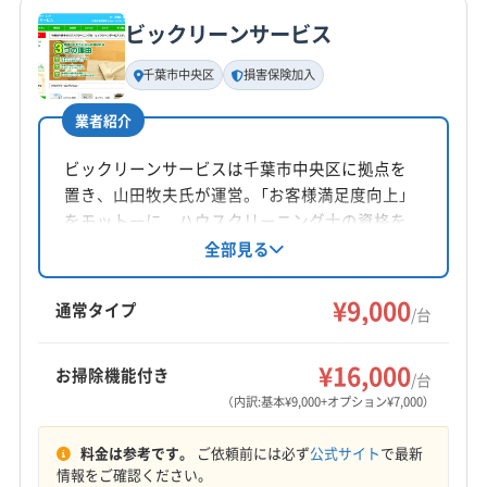
公式サイトを見る
ビックリーンサービス
基本情報
代表者名
千葉市中央区
損害保険加入
那須敬次
業者紹介
所在地
千葉県山武市蓮沼ロ2781-79
ビックリーンサービスは千葉市中央区に拠点を
置き、山田牧夫氏が運営。「お客様満足度向上」
対応地域
をモットーに、ハウスクリーニング士の資格を
茂原市
いすみ市
旭市
印西市
香取市
佐倉市
持ち、丁寧な作業と安心の損害保険で対応。天
全部見る
然植物エコ洗剤を使用し、アレルギーがある方
山武市
四街道市
市原市
成田市
千葉市稲毛区
やペットがいる家庭にも安心して利用できま
¥9,000
千葉市花見川区
千葉市若葉区
千葉市中央区
通常タイプ
/台
す。エアコンクリーニングを通じて快適な空間
千葉市美浜区
千葉市緑区
匝瑳市
袖ケ浦市
もっと見る
を提供しています。
大網白里市
銚子市
東金市
八街市
富里市
¥16,000
お掃除機能付き
/台
営業時間
木更津市
夷隅郡御宿町
夷隅郡大多喜町
印旛郡栄町
（内訳:基本¥9,000+オプション¥7,000）
7:00〜19:00
印旛郡酒々井町
香取郡神崎町
香取郡多古町
料金は参考です。
ご依頼前には必ず
公式サイト
で最新
香取郡東庄町
山武郡横芝光町
山武郡九十九里町
定休日
情報をご確認ください。