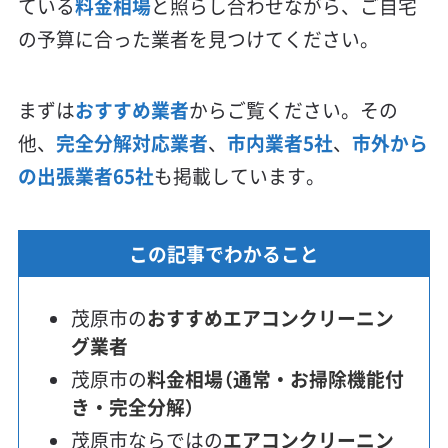
ている
料金相場
と照らし合わせながら、ご自宅
の予算に合った業者を見つけてください。
まずは
おすすめ業者
からご覧ください。その
他、
完全分解対応業者
、
市内業者5社
、
市外から
の出張業者65社
も掲載しています。
この記事でわかること
茂原市の
おすすめエアコンクリーニン
グ業者
茂原市の
料金相場（通常・お掃除機能付
き・完全分解）
茂原市ならではの
エアコンクリーニン