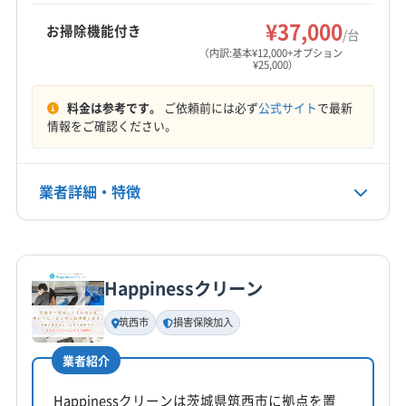
もっと見る
袖ケ浦市
大網白里市
東金市
白井市
八街市
¥37,000
お掃除機能付き
/台
営業時間
八千代市
富津市
富里市
木更津市
山武郡横芝光町
（内訳:基本¥12,000+オプション
¥25,000）
8:00〜19:00
山武郡九十九里町
山武郡芝山町
長生郡一宮町
長生郡長生村
長生郡長南町
長生郡長柄町
料金は参考です。
ご依頼前には必ず
公式サイト
で最新
定休日
長生郡白子町
長生郡睦沢町
情報をご確認ください。
なし
電話番号
業者詳細・特徴
090-8812-3830
詳細な料金表
業者情報
特徴
公式HP
公式サイトを見る
Happinessクリーン
基本情報
代表者名
筑西市
損害保険加入
松永公平
業者紹介
所在地
千葉県市原市市原175-6
Happinessクリーンは茨城県筑西市に拠点を置