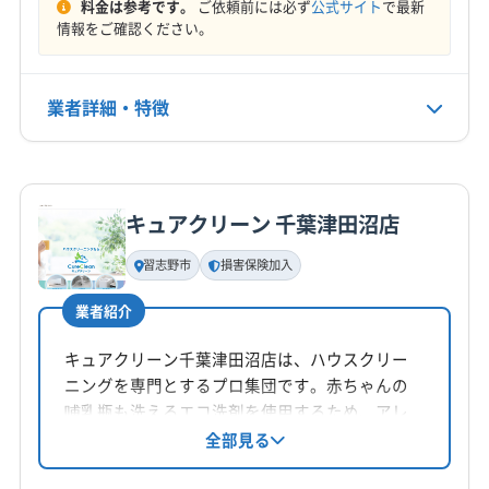
料金は参考です。
ご依頼前には必ず
公式サイト
で最新
夷隅郡御宿町
夷隅郡大多喜町
印旛郡酒々井町
定休日
情報をご確認ください。
香取郡神崎町
香取郡多古町
香取郡東庄町
日・祝・年末年始
山武郡横芝光町
山武郡九十九里町
山武郡芝山町
長生郡一宮町
長生郡長生村
長生郡長南町
業者詳細・特徴
電話番号
090-7010-3709
長生郡長柄町
長生郡白子町
長生郡睦沢町
(東京都) 葛飾区
(東京都) 江戸川区
(東京都) 江東区
詳細な料金表
業者情報
特徴
公式HP
(東京都) 足立区
(東京都) 墨田区
公式サイトを見る
キュアクリーン 千葉津田沼店
基本情報
代表者名
習志野市
損害保険加入
宮山
業者紹介
所在地
千葉県千葉市中央区
キュアクリーン千葉津田沼店は、ハウスクリー
ニングを専門とするプロ集団です。赤ちゃんの
対応地域
哺乳瓶も洗えるエコ洗剤を使用するため、アレ
茂原市
旭市
印西市
浦安市
鎌ケ谷市
君津市
ルギーを持つ方や子供がいる家庭でも安心で
全部見る
す。エアコンクリーニングでは、3〜3.5MPの高
佐倉市
四街道市
市原市
市川市
習志野市
松戸市