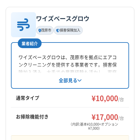
詳細な料金表
業者情報
特徴
な場所があるかなどを業者に伝えておくと、当
公式HP
公式サイトを見る
日の作業がスムーズに進みます。
ワイズベースグロウ
基本情報
代表者名
茂原市
損害保険加入
佐久間
緑ヶ丘や旧市街地など、道が入
業者紹介
所在地
り組んでいるエリアにお伺いす
監修 宇賀神
千葉県茂原市北塚672-26
ワイズベースグロウは、茂原市を拠点にエアコ
る際は、駐車スペースの確認が
ンクリーニングを提供する事業者です。損害保
対応地域
険加入済み。大手での業務経験も活かし、家庭
本当に助かります。事前に「家の
茂原市
君津市
市原市
勝浦市
千葉市稲毛区
用エアコンを中心に丁寧な作業を心がけていま
全部見る
前に停められますよ」と一言いた
す。複数台割引があり、お掃除機能付きエアコ
千葉市花見川区
千葉市若葉区
千葉市中央区
だくだけで、当日の作業がとて
ンのオプションにも対応。予約から作業完了ま
¥10,000
千葉市美浜区
千葉市緑区
袖ケ浦市
銚子市
東金市
通常タイプ
/台
で自社スタッフが対応しています。
もスムーズになるんです。ま
八街市
富津市
木更津市
もっと見る
た、古いエアコンでも諦めずに
¥17,000
お掃除機能付き
/台
営業時間
ご相談ください。経験豊富な業
（内訳:基本¥10,000+オプション
¥7,000）
9:00〜17:00
者なら、他社で断られた機種で