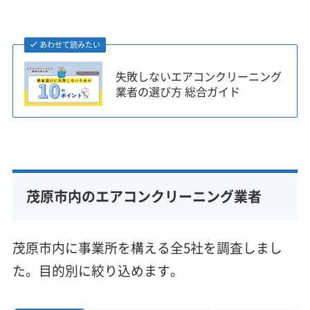
茂原市内には、昔からの市街地に加え、緑ヶ丘
あわせて読みたい
のように1970〜80年代に開発された住宅地と、
失敗しないエアコンクリーニング
最近建てられた気密性の高い住宅が混在してい
業者の選び方 総合ガイド
ます。
古いお家のエアコンは、機種自体が古くて分解
が難しかったり、プラスチックが古くなってい
茂原市内のエアコンクリーニング業者
て部品が壊れやすかったりするため、経験の浅
い業者では対応できないことがあります。
茂原市内に事業所を構える全5社を調査しまし
た。目的別に絞り込めます。
一方で、新しい気密性の高い住宅のエアコン
は、24時間換気システムとつながっていること