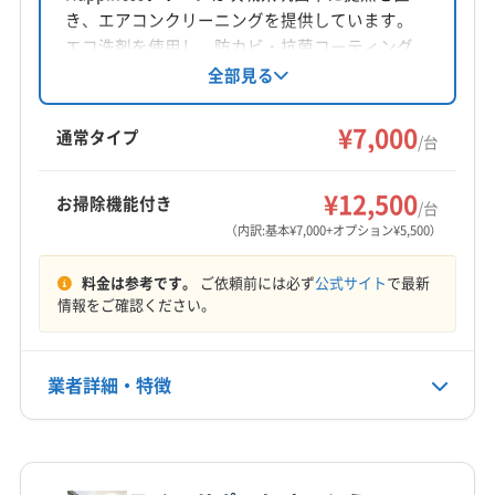
き、エアコンクリーニングを提供しています。
対応地域
エコ洗剤を使用し、防カビ・抗菌コーティング
茂原市
市原市
千葉市稲毛区
千葉市花見川区
にも対応。丁寧な作業と誠実な対応を心がけて
全部見る
おり、損害保険加入済みです。複数台割引や消
千葉市若葉区
千葉市中央区
千葉市美浜区
千葉市緑区
臭抗菌コートなどのオプションも用意されてい
¥7,000
袖ケ浦市
木更津市
通常タイプ
/台
ます。
もっと見る
¥12,500
お掃除機能付き
/台
営業時間
（内訳:基本¥7,000+オプション¥5,500）
不明
料金は参考です。
ご依頼前には必ず
公式サイト
で最新
定休日
情報をご確認ください。
年中無休
業者詳細・特徴
電話番号
0438-63-8394
詳細な料金表
業者情報
特徴
公式HP
公式サイトを見る