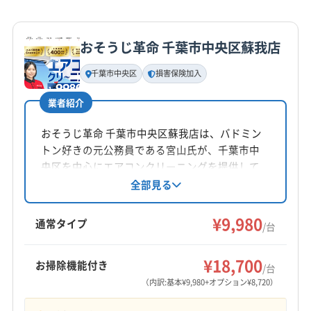
(東京都) 中央区
(東京都) 中野区
(東京都) 町田市
詳細な料金表
業者情報
特徴
(東京都) 調布市
(東京都) 東久留米市
(東京都) 東村山市
おそうじ革命 千葉市中央区蘇我店
(東京都) 東大和市
(東京都) 日野市
(東京都) 八王子市
基本情報
代表者名
(東京都) 八丈島八丈町
(東京都) 板橋区
(東京都) 品川区
千葉市中央区
損害保険加入
小高一夫
(東京都) 府中市
(東京都) 武蔵村山市
(東京都) 武蔵野市
業者紹介
(東京都) 福生市
(東京都) 文京区
(東京都) 豊島区
所在地
(東京都) 北区
(東京都) 墨田区
(東京都) 目黒区
千葉県野呂町1403
おそうじ革命 千葉市中央区蘇我店は、バドミン
(東京都) 利島村
(東京都) 立川市
(東京都) 練馬区
トン好きの元公務員である宮山氏が、千葉市中
対応地域
央区を中心にエアコンクリーニングを提供して
茂原市
いすみ市
旭市
印西市
浦安市
我孫子市
います。エコ洗剤を使用し、防カビ・抗菌コー
全部見る
ティングも実施。損害保険加入済みで、複数台
鎌ケ谷市
君津市
香取市
佐倉市
山武市
四街道市
割引や営業時間外の相談も可能です。
¥9,980
市原市
市川市
習志野市
松戸市
成田市
通常タイプ
/台
千葉市稲毛区
千葉市花見川区
千葉市若葉区
もっと見る
千葉市中央区
千葉市美浜区
千葉市緑区
船橋市
¥18,700
お掃除機能付き
/台
営業時間
匝瑳市
袖ケ浦市
大網白里市
東金市
柏市
白井市
（内訳:基本¥9,980+オプション¥8,720）
8:00〜17:00
八街市
八千代市
富里市
木更津市
野田市