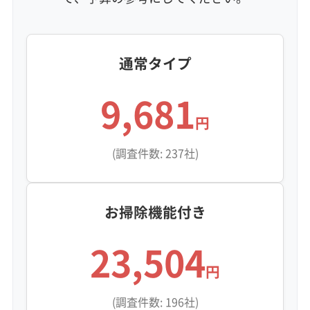
鋼通り周辺からの「鉄粉」をしっかりと捕まえて
しまうのです。
通常タイプ
問題は、冷房運転で発生する水です。この汚れ
9,681
の上で水滴（結露水）ができると、塩分が溶け出
円
して電気を通しやすい状態になります。する
と、鉄粉とアルミフィンの間で微弱な電気が流
(調査件数: 237社)
れ、アルミが急激に溶け出す現象が起こりま
す。これが、内部が白い粉を吹いて劣化する「白
お掃除機能付き
錆」の原因です。
23,504
この汚れの層を残したまま表面的な防カビコー
円
ティングを施すと、湿気や塩分を内部に閉じ込
(調査件数: 196社)