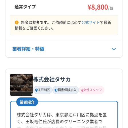
フ同行可能で、安心のサービスが魅力です。
¥8,800
市川市
習志野市
松戸市
成田市
千葉市稲毛区
通常タイプ
/台
千葉市花見川区
千葉市若葉区
千葉市中央区
もっと見る
千葉市美浜区
千葉市緑区
船橋市
匝瑳市
袖ケ浦市
料金は参考です。
ご依頼前には必ず
公式サイト
で最新
情報をご確認ください。
営業時間
大網白里市
東金市
柏市
白井市
八街市
八千代市
8:00〜17:00
富里市
茂原市
木更津市
野田市
夷隅郡御宿町
夷隅郡大多喜町
印旛郡酒々井町
香取郡神崎町
業者詳細・特徴
定休日
香取郡多古町
香取郡東庄町
山武郡横芝光町
日・祝・年末年始
山武郡九十九里町
山武郡芝山町
長生郡一宮町
詳細な料金表
業者情報
特徴
長生郡長生村
長生郡長南町
長生郡長柄町
電話番号
090-7010-3709
長生郡白子町
長生郡睦沢町
(東京都) 葛飾区
株式会社タサカ
基本情報
(東京都) 江戸川区
(東京都) 江東区
(東京都) 足立区
代表者名
江戸川区
損害保険加入
女性スタッフ
公式HP
吉原秀明
(東京都) 墨田区
公式サイトを見る
業者紹介
所在地
千葉県八千代市大和田新田100-1
株式会社タサカは、東京都江戸川区に拠点を置
く、田坂竜仁氏が店長のクリーニング業者で
対応地域