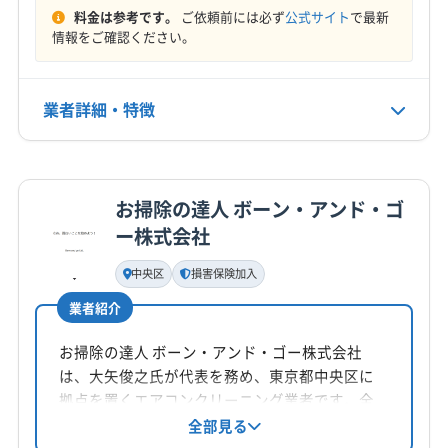
料金は参考です。
ご依頼前には必ず
公式サイト
で最新
情報をご確認ください。
参考データ
業者詳細・特徴
常住人口｜浦安市公式サイト
Untitled - 国土交通省
詳細な料金表
業者情報
特徴
お掃除の達人 ボーン・アンド・ゴ
東京湾岸道路の現況と交通量 - AWS
基本情報
ー株式会社
代表者名
尾前秀幸
中央区
損害保険加入
業者紹介
所在地
千葉県船橋市
お掃除の達人 ボーン・アンド・ゴー株式会社
は、大矢俊之氏が代表を務め、東京都中央区に
対応地域
拠点を置くエアコンクリーニング業者です。全
浦安市
鎌ケ谷市
市川市
習志野市
松戸市
メーカー対応、自然派洗剤使用、損害保険加入
全部見る
千葉市稲毛区
千葉市花見川区
千葉市中央区
済みが特徴です。土日祝日も対応し、24時間以