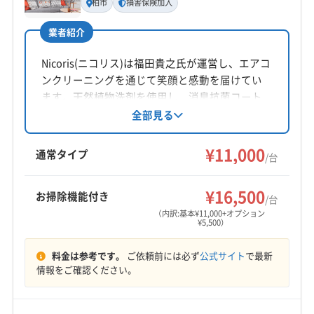
柏市
損害保険加入
田坂竜仁
業者紹介
所在地
東京都江戸川区松江4-27-13
Nicoris(ニコリス)は福田貴之氏が運営し、エアコ
ンクリーニングを通じて笑顔と感動を届けてい
対応地域
ます。天然植物洗剤を使用し、消臭抗菌コート
浦安市
我孫子市
鎌ケ谷市
君津市
四街道市
が無料。損害保険加入済みで、NPO法人日本ハ
全部見る
ウスクリーニング協会の認定ハウスクリーニン
市原市
市川市
習志野市
松戸市
千葉市稲毛区
グ士が訪問します。対応エリアは柏市を中心に
¥11,000
千葉市花見川区
千葉市若葉区
千葉市中央区
通常タイプ
/台
千葉県、茨城県、東京都の一部です。
千葉市美浜区
千葉市緑区
船橋市
袖ケ浦市
柏市
もっと見る
富津市
富里市
木更津市
野田市
流山市
¥16,500
お掃除機能付き
/台
営業時間
(埼玉県) 越谷市
(埼玉県) 吉川市
(埼玉県) 三郷市
（内訳:基本¥11,000+オプション
¥5,500）
10:00〜20:00
(埼玉県) 川口市
(埼玉県) 草加市
(埼玉県) 八潮市
(東京都) 葛飾区
(東京都) 江戸川区
(東京都) 江東区
料金は参考です。
ご依頼前には必ず
公式サイト
で最新
定休日
(東京都) 港区
(東京都) 荒川区
(東京都) 渋谷区
情報をご確認ください。
土・日・祝・お盆・年末年始
(東京都) 新宿区
(東京都) 杉並区
(東京都) 世田谷区
(東京都) 千代田区
(東京都) 足立区
(東京都) 台東区
電話番号