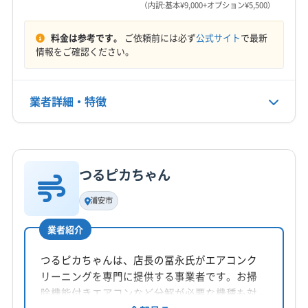
（内訳:基本¥9,000+オプション¥5,500）
子育て世帯が多い浦安市ならではの健康へ
料金は参考です。
ご依頼前には必ず
公式サイト
で最新
情報をご確認ください。
の配慮や、エリアで大きく異なる駐車事情
が、クリーニングの費用や作業品質に関わ
業者詳細・特徴
ってきます。
詳細な料金表
業者情報
特徴
つるピカちゃん
子育て世帯とペットのいるご家庭
基本情報
代表者名
浦安市
非公開
特に新町エリアを中心に子育て世帯が多く暮ら
業者紹介
所在地
す浦安市では、お子様の健康を考えてエアコン
千葉県浦安市
つるピカちゃんは、店長の冨永氏がエアコンク
の清潔さを気にされる方が多いです。内部で増
リーニングを専門に提供する事業者です。お掃
対応地域
除機能付きエアコンなど分解が必要な機種も対
えたカビや、排気ガス・鉄粉などが混ざったホ
浦安市
市川市
習志野市
松戸市
船橋市