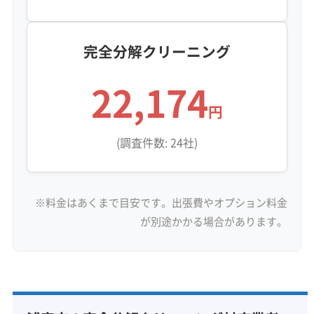
めてしまい、見えない場所でサビをさらに加速
させることにもなりかねません。この汚れは、
完全分解クリーニング
専門業者による完全分解と大量の水を使った洗
浄でなければ、根本から解決することはできま
22,174
せん。
円
(調査件数: 24社)
浦安市でエアコン内部を見る
と、油でベタベタした汚れに、
監修 宇賀神
※料金はあくまで目安です。出張費やオプション料金
鉄粉のザラザラ感が混じってい
が別途かかる場合があります。
るのをよく見かけます。この汚
れが熱交換器にこびりつくと、
熱を伝える効率がガクンと落ち
るんです。だから「設定温度を下