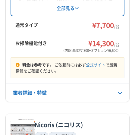
す。家庭用エアコンを中心に、丁寧な作業と損
浦安市
印西市
鎌ケ谷市
佐倉市
四街道市
市川市
害保険加入による安心を提供。女性スタッフの
全部見る
同行も可能で、土日祝日も対応しています。基
習志野市
松戸市
成田市
千葉市稲毛区
本料金7,700円/台で、お掃除機能付きエアコンや
¥7,700
千葉市花見川区
千葉市若葉区
千葉市中央区
通常タイプ
/台
室外機洗浄などのオプションも用意していま
千葉市美浜区
千葉市緑区
船橋市
東金市
白井市
もっと見る
す。
八街市
八千代市
富里市
印旛郡栄町
¥14,300
お掃除機能付き
/台
営業時間
印旛郡酒々井町
(茨城県) 稲敷郡阿見町
（内訳:基本¥7,700+オプション¥6,600）
6:00〜21:00
(茨城県) 稲敷郡河内町
(茨城県) 北相馬郡利根町
料金は参考です。
ご依頼前には必ず
公式サイト
で最新
定休日
情報をご確認ください。
なし
業者詳細・特徴
電話番号
0120-487-365
詳細な料金表
業者情報
特徴
公式HP
公式サイトを見る
Nicoris (ニコリス)
基本情報
代表者名