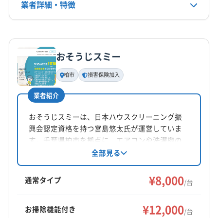
業者詳細・特徴
03-3655-5905
(東京都) 大田区
(東京都) 中央区
(東京都) 中野区
(東京都) 板橋区
(東京都) 品川区
(東京都) 文京区
詳細な料金表
業者情報
特徴
公式HP
(東京都) 豊島区
(東京都) 北区
(東京都) 墨田区
公式サイトを見る
(東京都) 目黒区
(東京都) 練馬区
(茨城県) つくばみらい市
おそうじスミー
基本情報
(茨城県) 牛久市
(茨城県) 取手市
(茨城県) 守谷市
代表者名
柏市
損害保険加入
(茨城県) 常総市
(茨城県) 土浦市
(茨城県) 龍ケ崎市
福田貴之
業者紹介
所在地
千葉県柏市高柳1526-40
おそうじスミーは、日本ハウスクリーニング振
興会認定資格を持つ宮島悠太氏が運営していま
対応地域
す。千葉県柏市を拠点に、エアコンや洗濯機の
浦安市
印西市
我孫子市
鎌ケ谷市
市川市
クリーニングを提供。エコ洗剤を使用し、損害
全部見る
保険にも加入済み。丁寧な作業と接客で、快適
習志野市
松戸市
千葉市稲毛区
千葉市花見川区
な空間作りをサポートしています。土日祝日も
¥8,000
千葉市若葉区
千葉市中央区
千葉市美浜区
千葉市緑区
通常タイプ
/台
対応可能で、消臭抗菌コートなどのオプション
船橋市
柏市
白井市
八千代市
野田市
流山市
もっと見る
も用意しています。
(東京都) 葛飾区
(東京都) 墨田区
(茨城県) 取手市
¥12,000
お掃除機能付き
/台