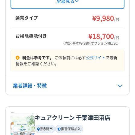
います。エコ洗剤を使用し、防カビ・抗菌コー
全部見る
ティングも実施。損害保険加入済みで、複数台
四街道市
市川市
習志野市
松戸市
千葉市稲毛区
割引や営業時間外の相談も可能です。
¥9,980
千葉市花見川区
千葉市中央区
千葉市美浜区
船橋市
通常タイプ
/台
柏市
白井市
八千代市
野田市
流山市
印旛郡栄町
もっと見る
印旛郡酒々井町
(埼玉県) 三郷市
(東京都) 江戸川区
¥18,700
お掃除機能付き
/台
営業時間
(茨城県) 取手市
(茨城県) 守谷市
(茨城県) 龍ケ崎市
（内訳:基本¥9,980+オプション¥8,720）
9:00〜18:00
料金は参考です。
ご依頼前には必ず
公式サイト
で最新
定休日
情報をご確認ください。
年中無休
業者詳細・特徴
電話番号
080-3717-1869
詳細な料金表
業者情報
特徴
公式HP
公式サイトを見る
キュアクリーン 千葉津田沼店
基本情報
代表者名
習志野市
損害保険加入
宮山