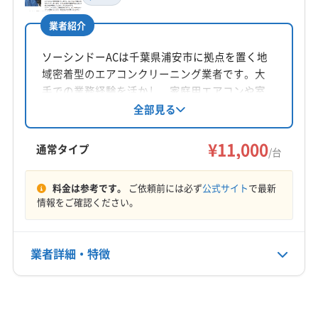
冨永
の確保が難しい場合があります。近くにコイン
業者紹介
所在地
パーキングがないと、駐車料金が別途請求され
千葉県浦安市
ソーシンドーACは千葉県浦安市に拠点を置く地
ることもあります。
域密着型のエアコンクリーニング業者です。大
対応地域
手での業務経験を活かし、家庭用エアコンや室
浦安市
市川市
船橋市
(東京都) 葛飾区
外機の洗浄に対応。複数台割引やコロナ対策も
全部見る
一方で
新町エリア（明海、日の出など）
のタワー
実施しています。受付休業日は火曜日ですが作
(東京都) 江戸川区
(東京都) 江東区
(東京都) 新宿区
マンションでは、来客用駐車場の予約や時間制
業は可能。営業時間外の相談も可能です。
¥11,000
(東京都) 千代田区
(東京都) 足立区
(東京都) 台東区
通常タイプ
/台
限が厳しいことが多く、事前の確認が不可欠で
(東京都) 中央区
(東京都) 文京区
(東京都) 墨田区
もっと見る
す。駐車場の確保について、前もって相談でき
料金は参考です。
ご依頼前には必ず
公式サイト
で最新
情報をご確認ください。
営業時間
る業者を選ぶとスムーズです。
10:00〜16:00
業者詳細・特徴
定休日
特に新町エリアのタワーマンシ
日・祝
詳細な料金表
業者情報
特徴
ョンにお住まいの方にお願いし
監修 宇賀神
電話番号