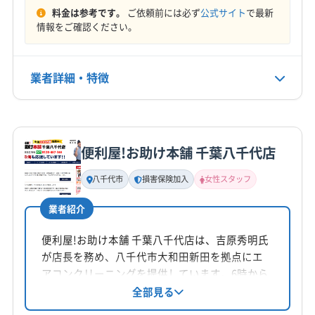
料金は参考です。
ご依頼前には必ず
公式サイト
で最新
電話番号
情報をご確認ください。
047-707-2233
公式HP
業者詳細・特徴
公式サイトを見る
詳細な料金表
業者情報
特徴
便利屋!お助け本舗 千葉八千代店
基本情報
代表者名
八千代市
損害保険加入
女性スタッフ
小高一夫
業者紹介
所在地
千葉県野呂町1403
便利屋!お助け本舗 千葉八千代店は、吉原秀明氏
が店長を務め、八千代市大和田新田を拠点にエ
対応地域
アコンクリーニングを提供しています。6時から
浦安市
いすみ市
旭市
印西市
我孫子市
鎌ケ谷市
21時まで年中無休で営業し、千葉県や茨城県の
全部見る
一部エリアに対応。損害保険加入、女性スタッ
君津市
香取市
佐倉市
山武市
四街道市
市原市