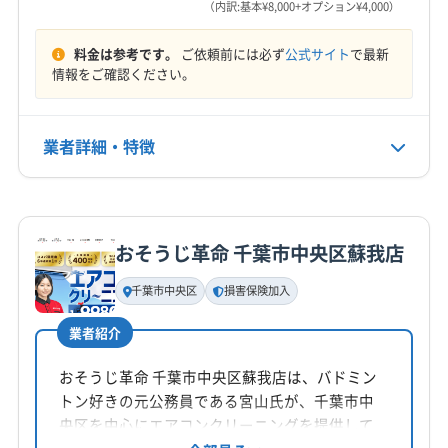
営業時間
(茨城県) 守谷市
（内訳:基本¥8,000+オプション¥4,000）
8:00〜18:00
料金は参考です。
ご依頼前には必ず
公式サイト
で最新
定休日
情報をご確認ください。
年中無休
業者詳細・特徴
電話番号
080-5485-3450
詳細な料金表
業者情報
特徴
公式HP
公式サイトを見る
おそうじ革命 千葉市中央区蘇我店
基本情報
代表者名
千葉市中央区
損害保険加入
宮島悠太
業者紹介
所在地
千葉県柏市中央町5-16 穂高第二ブラザ-ズ柏203
おそうじ革命 千葉市中央区蘇我店は、バドミン
トン好きの元公務員である宮山氏が、千葉市中
対応地域
央区を中心にエアコンクリーニングを提供して
浦安市
印西市
我孫子市
鎌ケ谷市
佐倉市