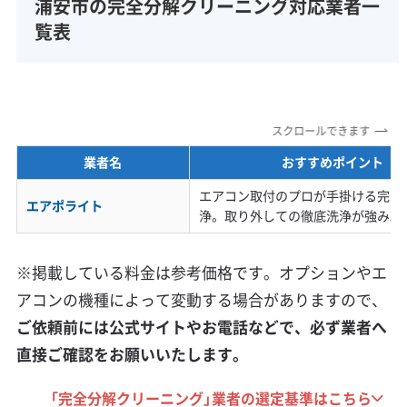
浦安市の完全分解クリーニング対応業者一
げても、なんだか冷えが悪い」と
覧表
いうご相談が非常に多いです
ね。電気代にも直結する問題な
ので、早めの対策がおすすめで
す。
スクロールできます
業者名
おすすめポイント
エアコン取付のプロが手掛ける完全
エアポライト
浄。取り外しての徹底洗浄が強み。
新旧の街並みが混在する浦安市特有の
業者選びの注意点
※掲載している料金は参考価格です。オプションやエ
アコンの機種によって変動する場合がありますので、
ご依頼前には公式サイトやお電話などで、必ず業者へ
直接ご確認をお願いいたします。
新町のタワーマンションにある特殊な設備
や、元町の古い機種など、エリアごとにエ
「完全分解クリーニング」業者の選定基準はこちら