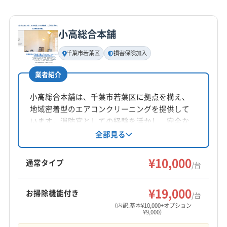
詳細な料金表
業者情報
特徴
公式HP
公式サイトを見る
小高総合本舗
基本情報
代表者名
千葉市若葉区
損害保険加入
折懸寿江
業者紹介
所在地
千葉県船橋市本中山3-21-19 平山ビル3F
小高総合本舗は、千葉市若葉区に拠点を構え、
地域密着型のエアコンクリーニングを提供して
対応地域
います。消防官としての経験を活かし、安全な
浦安市
鎌ケ谷市
市川市
習志野市
松戸市
船橋市
洗剤を使用。土日祝日も対応可能で、複数台割
全部見る
引や消臭抗菌コートのサービスも提供。丁寧な
流山市
(東京都) 葛飾区
(東京都) 江戸川区
作業と顧客満足度を重視しています。出張費や
¥10,000
通常タイプ
/台
追加料金は一切なく、保証付きで安心です。
営業時間
9:00〜18:00
¥19,000
お掃除機能付き
/台
（内訳:基本¥10,000+オプション
定休日
¥9,000）
水