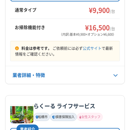
千葉市美浜区
船橋市
柏市
流山市
(埼玉県) 三郷市
内の対応が可能です。丁寧な分解洗浄と防カ
¥9,900
通常タイプ
/台
(東京都) 葛飾区
(東京都) 江戸川区
(東京都) 江東区
ビ・抗菌コートでエアコンを清潔に保ちます。
もっと見る
(東京都) 荒川区
(東京都) 足立区
(東京都) 台東区
¥16,500
お掃除機能付き
/台
営業時間
(東京都) 中央区
(東京都) 墨田区
（内訳:基本¥9,900+オプション¥6,600）
8:00〜18:00
料金は参考です。
ご依頼前には必ず
公式サイト
で最新
定休日
情報をご確認ください。
不定休
電話番号
業者詳細・特徴
090-1702-8837
詳細な料金表
業者情報
特徴
公式HP
公式サイトを見る
らくーる ライフサービス
基本情報
代表者名
船橋市
損害保険加入
女性スタッフ
大矢
業者紹介