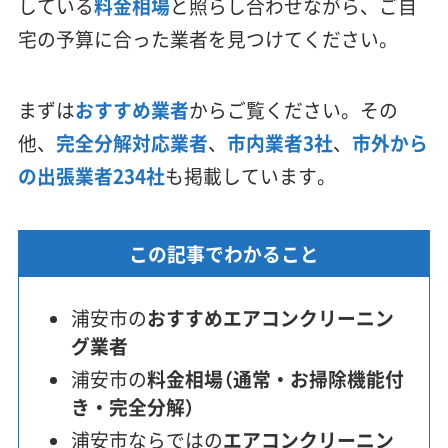
している
料金相場
と照らし合わせながら、ご自
宅の予算に合った業者を見つけてください。
まずは
おすすめ業者
からご覧ください。その
他、
完全分解対応業者
、
市内業者3社
、
市外から
の出張業者234社
も掲載しています。
この記事でわかること
浦安市の
おすすめエアコンクリーニン
グ業者
浦安市の
料金相場（通常・お掃除機能付
き・完全分解）
浦安市ならではの
エアコンクリーニン