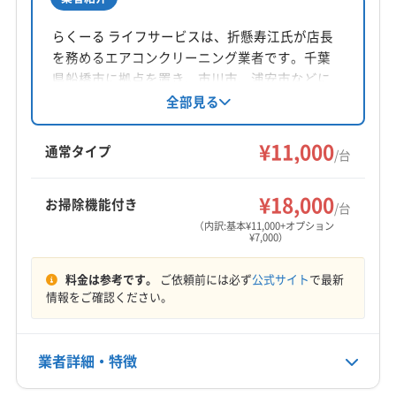
所在地
東京都中央区日本橋兜町17-2 兜町第6 葉山ビル4階
らくーる ライフサービスは、折懸寿江氏が店長
を務めるエアコンクリーニング業者です。千葉
対応地域
県船橋市に拠点を置き、市川市、浦安市などに
浦安市
市川市
船橋市
(東京都) 葛飾区
対応。基本料金11,000円からで、お掃除機能付き
全部見る
エアコンや室外機洗浄などのオプションも提供
(東京都) 江戸川区
(東京都) 江東区
(東京都) 港区
しています。損害保険加入済みで、土日祝日も
¥11,000
(東京都) 荒川区
(東京都) 渋谷区
(東京都) 新宿区
通常タイプ
/台
対応可能。女性スタッフ在籍、防カビ・抗菌コ
(東京都) 杉並区
(東京都) 世田谷区
(東京都) 千代田区
もっと見る
ーティングも特徴です。
(東京都) 足立区
(東京都) 台東区
(東京都) 大田区
¥18,000
お掃除機能付き
/台
営業時間
(東京都) 中央区
(東京都) 中野区
(東京都) 板橋区
（内訳:基本¥11,000+オプション
¥7,000）
9:00〜22:00
(東京都) 品川区
(東京都) 文京区
(東京都) 豊島区
(東京都) 北区
(東京都) 墨田区
(東京都) 目黒区
料金は参考です。
ご依頼前には必ず
公式サイト
で最新
定休日
(東京都) 練馬区
情報をご確認ください。
年中無休
電話番号
業者詳細・特徴
03-6478-6310