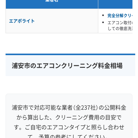
を止められず、エアコンの寿命を縮める原
※項目にカーソルを合わせると詳細な説明が表示されます。
完全分解クリー
因になります。
エアポライト
エアコン取付の
しての徹底洗浄
浦安市のエアコン汚れが厄介なのは、複数の原
因が重なっている点です。まず、湾岸線や国道
浦安市のエアコンクリーニング料金相場
357号線などを通る車からの排気ガスに含まれる
油分が、室内の空気と一緒にエアコン内部へ。
これが熱交換器（アルミフィン）に付いて、ベタ
ベタした膜を作ります。
浦安市で対応可能な業者（全237社）の公開料金
から算出した、クリーニング費用の目安で
この油の膜が接着剤の役割を果たし、同じよう
す。ご自宅のエアコンタイプと照らし合わせ
に室内に入り込んだ東京湾からの「塩分」や、鉄
て、予算の参考にしてください。