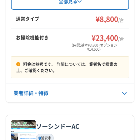
応。市川市、浦安市、船橋市など幅広いエリア
全部見る
コリは、咳やくしゃみなど、身体への影響が心
でサービスを展開。防カビ・抗菌コーティング
(東京都) 葛飾区
(東京都) 江戸川区
(東京都) 江東区
配されます。
にも対応しています。
¥8,800
(東京都) 港区
(東京都) 荒川区
(東京都) 三鷹市
通常タイプ
/台
(東京都) 渋谷区
(東京都) 新宿区
(東京都) 杉並区
もっと見る
また、気密性の高いマンションでペットを飼っ
(東京都) 世田谷区
(東京都) 千代田区
(東京都) 足立区
¥23,400
お掃除機能付き
/台
営業時間
(東京都) 台東区
(東京都) 大田区
(東京都) 中央区
ているとニオイがこもりやすく、その原因がエ
（内訳:基本¥8,800+オプション
¥14,600）
8:00〜20:00
(東京都) 中野区
(東京都) 調布市
(東京都) 板橋区
アコン内部の汚れだった、というケースもよく
(東京都) 品川区
(東京都) 文京区
(東京都) 豊島区
料金は参考です。
詳細については、
業者名で検索の
定休日
あります。
(東京都) 北区
(東京都) 墨田区
(東京都) 目黒区
上、ご確認ください。
不定休
(東京都) 練馬区
(神奈川県) 川崎市宮前区
(神奈川県) 川崎市幸区
(神奈川県) 川崎市高津区
電話番号
業者詳細・特徴
エリアで変わる駐車スペースの問題
非公開
(神奈川県) 川崎市川崎区
(神奈川県) 川崎市多摩区
(神奈川県) 川崎市中原区
(神奈川県) 川崎市麻生区
詳細な料金表
業者情報
特徴
公式HP
駐車環境の違いが、追加料金や作業時間に影響
公式サイトを見る
ソーシンドーAC
することがあります。例えば、
元町エリア（猫
基本情報
代表者名
実、堀江など）
は道が狭く、作業車を停める場所
浦安市