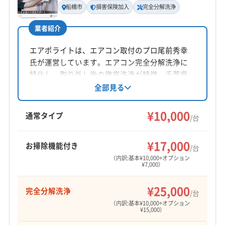
船橋市
損害保険加入
完全分解洗浄
この特殊な汚れは、見た目をきれいにするだけ
電話番号
業者紹介
03-6762-0429
の簡単な掃除や、表面的なコーティングでは根
エアポライトは、エアコン取付のプロ尾前秀幸
本的な解決にはなりません。それどころか、内
公式HP
氏が運営しています。エアコン完全分解洗浄に
部のサビを悪化させてしまうリスクもありま
公式サイトを見る
特化し、取り外し後の徹底洗浄が特徴。千葉県
船橋市を拠点に、関東エリアに対応。損害保険
全部見る
す。
加入済みで、営業時間外の相談も可能です。丁
寧な作業と明朗会計を心掛けています。
¥10,000
通常タイプ
/台
大切なエアコンを長く快適に使い続けるため
に、価格や手軽さだけで業者を選ぶのは禁物で
¥17,000
お掃除機能付き
/台
す。この汚れの性質をよく理解し、完全分解と
（内訳:基本¥10,000+オプション
¥7,000）
大量の水で洗い流せる「本物の技術力」を持つ業
¥25,000
者を選ぶことが、結果的に一番の安心に繋がり
完全分解洗浄
/台
（内訳:基本¥10,000+オプション
ます。
¥15,000）