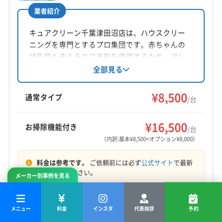
業者紹介
所在地
千葉県千葉市中央区
キュアクリーン千葉津田沼店は、ハウスクリー
ニングを専門とするプロ集団です。赤ちゃんの
対応地域
哺乳瓶も洗えるエコ洗剤を使用するため、アレ
浦安市
旭市
印西市
鎌ケ谷市
君津市
佐倉市
ルギーを持つ方や子供がいる家庭でも安心で
全部見る
す。エアコンクリーニングでは、3〜3.5MPの高
四街道市
市原市
市川市
習志野市
松戸市
成田市
圧洗浄で熱交換器の奥まで洗浄し、消臭抗菌コ
¥8,500
千葉市稲毛区
千葉市花見川区
千葉市若葉区
通常タイプ
/台
ートや室外機洗浄などのオプションも用意。ク
千葉市中央区
千葉市美浜区
千葉市緑区
船橋市
もっと見る
レジットカードでの支払いが可能です。
袖ケ浦市
大網白里市
東金市
白井市
八街市
¥16,500
お掃除機能付き
/台
営業時間
八千代市
富津市
富里市
茂原市
木更津市
（内訳:基本¥8,500+オプション¥8,000）
8:00〜19:00
印旛郡栄町
印旛郡酒々井町
長生郡長南町
料金は参考です。
ご依頼前には必ず
公式サイト
で最新
長生郡長柄町
定休日
情報をご確認ください。
メーカー別事例を見る
不定休
業者詳細・特徴
電話番号
メニュー
料金
インスタ
代表挨拶
予約
0120-401-479