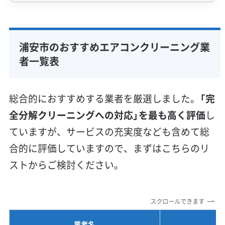
さらに東京湾からの塩分も加わり、内部でこれ
らが混ざり合います。高い湿気で固められた汚
専門性・技術力 (9)
れは、他の地域では見られないような金属部品
完全分解洗浄
部分クリーニング
実績10年以上
浦安市のおすすめエアコンクリーニング業
のサビや、頑固なカビの原因になってしまいま
資格保有スタッフ
家庭用エアコン
業務用エアコン
者一覧表
す。
壁掛け型
天井カセット型
お掃除機能付き
信頼性・安心感 (8)
総合的におすすめする業者を厳選しました。
「完
保証付き
アフターフォロー
女性スタッフ在籍
全分解クリーニングへの対応」を最も高く評価
し
潮風の塩分と鉄粉が作る「サビを呼ぶ
エコ洗剤使用
アレルギー対策
ハウスダスト除去
ていますが、サービスの充実度なども含めて総
ベタベタ汚れ」
地域密着型
フランチャイズ
合的に評価していますので、まずはこちらのリ
利便性・サービス (12)
ストからご検討ください。
定額料金
複数台割引
初回割引
定期メンテナンス
排気ガスの油分が接着剤のように、塩分と
当日予約可能
即日対応可能
24時間対応
土日祝日対応
鉄粉を熱交換器（アルミフィン）に固着させ
スクロールできます
年末年始対応
防カビ・抗菌
消臭処理
防汚コーティング
ます。表面的な掃除では内部の金属のサビ
業者名