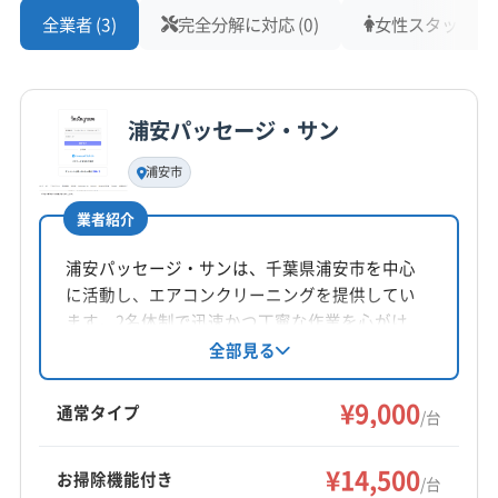
全業者 (3)
完全分解に対応 (0)
女性スタッフ在籍 
と、設定ミスや故障の原因になりかねません。
一方で「元町」エリアの戸建てや「中町」エリアの
浦安パッセージ・サン
団地などでは、今では珍しい古い機種や、壁の
浦安市
中に配管が通っている「隠蔽配管」のケースも見
業者紹介
られます。建物の構造を考えた慎重な作業が必
要です。エリアごとの特徴をよく知る、経験豊
浦安パッセージ・サンは、千葉県浦安市を中心
に活動し、エアコンクリーニングを提供してい
富な業者を選ぶことが大切です。
ます。2名体制で迅速かつ丁寧な作業を心がけ、
エコ洗剤を使用。土日祝日も対応可能で、消臭
全部見る
抗菌コートなどのオプションも用意されていま
す。複数台割引もあります。高圧洗浄で奥の汚
生活スタイルと追加費用の注意点（駐
¥9,000
通常タイプ
/台
れを落とし、快適な空間を提供しています。
車事情など）
¥14,500
お掃除機能付き
/台