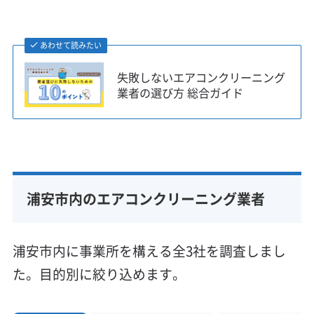
アコンの状況が大きく異なります。知識が
不十分な業者では対応できないリスクがあ
あわせて読みたい
るので注意が必要です。
失敗しないエアコンクリーニング
業者の選び方 総合ガイド
浦安市は「元町・中町・新町」と、街の成り立ち
が大きく異なるエリアに分かれており、それが
業者選びにも影響します。
浦安市内のエアコンクリーニング業者
特に「新町」エリアのタワーマンションは注意が
必要です。気密性が高い設計や24時間換気と連
浦安市内に事業所を構える全3社を調査しまし
動した機種、ドレンアップポンプ（水を強制的に
た。目的別に絞り込めます。
排出するポンプ）付きのエアコンなど、特殊な設
備が多く見られます。構造を理解していない