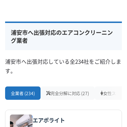
たいのが、駐車場の事前確認で
非公開
基本情報
す。管理組合のルールが厳しく
代表者名
公式HP
非公開
「予約がないと入れません」とな
公式サイトなし
るケースが本当に多いんです。
浦安市へ出張対応のエアコンクリーニン
所在地
当日作業ができなくなるとお互
千葉県浦安市
グ業者
いに残念なので、業者を決める
対応地域
際に駐車場のことを一言伝えて
浦安市
市川市
松戸市
船橋市
(東京都) 葛飾区
浦安市へ出張対応している全234社をご紹介しま
いただくだけで、作業がとても
(東京都) 江戸川区
(東京都) 江東区
(東京都) 港区
す。
スムーズに進みますよ。
(東京都) 荒川区
(東京都) 渋谷区
(東京都) 新宿区
(東京都) 杉並区
(東京都) 世田谷区
(東京都) 千代田区
もっと見る
(東京都) 足立区
(東京都) 台東区
(東京都) 大田区
全業者 (234)
完全分解に対応 (27)
女性スタッフ在
浦安市にお住まいの場合、ご自宅のエアコンは
営業時間
(東京都) 中央区
(東京都) 中野区
(東京都) 板橋区
13:00〜20:00
(東京都) 品川区
(東京都) 文京区
(東京都) 豊島区
「塩分・鉄粉・油分」という、この地域ならでは
(東京都) 北区
(東京都) 墨田区
(東京都) 目黒区
の複数の汚れに常にさらされています。
エアポライト
定休日
(東京都) 練馬区
火・お盆・年末年始