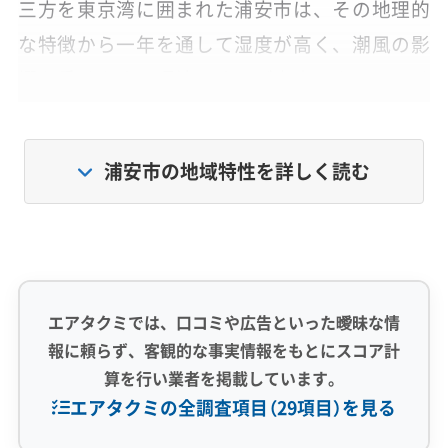
三方を東京湾に囲まれた浦安市は、その地理的
な特徴から一年を通して湿度が高く、潮風の影
響を受けやすい環境です。ご家庭のホコリだけ
でなく、空気中には特有の汚れの原因が潜んで
います。
浦安市の地域特性を詳しく読む
例えば、首都高速湾岸線や国道357号線といった
主要道路からは排気ガスに含まれる油分が、そ
して鉄鋼通り周辺からは微細な鉄粉が飛んでき
ます。これらの成分を含んだ空気が窓や換気口
エアタクミでは、口コミや広告といった曖昧な情
報に頼らず、客観的な事実情報をもとにスコア計
から室内に入り、それをエアコンが吸い込んで
算を行い業者を掲載しています。
しまうのです。
エアタクミの全調査項目（29項目）を見る