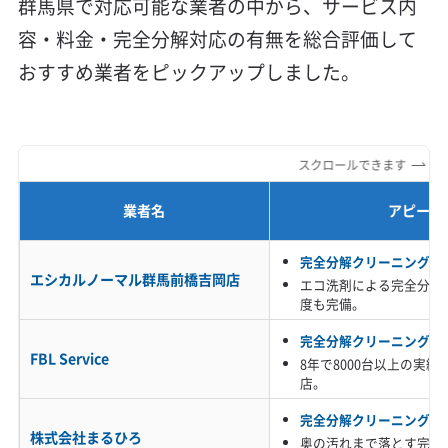
群馬県で対応可能な業者の中から、サービス内
容・料金・完全分解対応の有無を総合評価して
おすすめ業者をピックアップしました。
スクロールできます
業者名
アピール
完全分解クリーニング対
エシカルノーマル群馬前橋吉岡店
エコ洗剤による完全分解
度も完備。
完全分解クリーニング対
FBL Service
8年で8000台以上の実
店。
完全分解クリーニング対
株式会社まるひろ
奥の汚れまで落とす完全