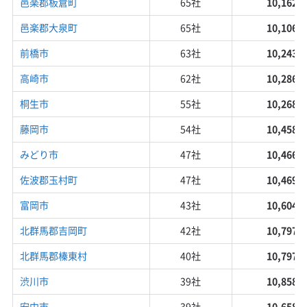
邑楽郡板倉町
65社
10,162円
邑楽郡大泉町
65社
10,106円
前橋市
63社
10,243円
高崎市
62社
10,286円
桐生市
55社
10,268円
藤岡市
54社
10,458円
みどり市
47社
10,466円
佐波郡玉村町
47社
10,469円
富岡市
43社
10,604円
北群馬郡吉岡町
42社
10,797円
北群馬郡榛東村
40社
10,797円
渋川市
39社
10,858円
安中市
39社
10,658円