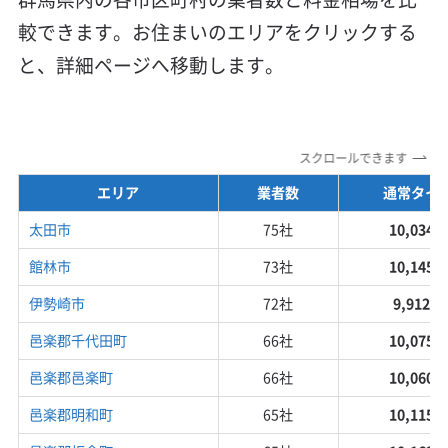
較できます。お住まいのエリアをクリックする
と、詳細ページへ移動します。
スクロールできます
エリア
業者数
通常タイ
太田市
75社
10,034円
館林市
73社
10,145円
伊勢崎市
72社
9,912円
邑楽郡千代田町
66社
10,075円
邑楽郡邑楽町
66社
10,060円
邑楽郡明和町
65社
10,115円