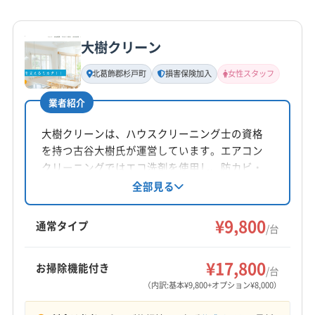
詳細な料金表
業者情報
特徴
大樹クリーン
基本情報
代表者名
北葛飾郡杉戸町
損害保険加入
女性スタッフ
本多
業者紹介
所在地
群馬県館林市
大樹クリーンは、ハウスクリーニング士の資格
を持つ古谷大樹氏が運営しています。エアコン
対応地域
クリーニングではエコ洗剤を使用し、防カビ・
邑楽郡邑楽町
みどり市
伊勢崎市
館林市
桐生市
抗菌コーティングも実施。女性スタッフ同行も
全部見る
可能で安心して依頼できます。埼玉県北葛飾郡
前橋市
太田市
邑楽郡千代田町
邑楽郡大泉町
杉戸町に拠点を置き、幅広いエリアに対応。損
¥9,800
邑楽郡板倉町
邑楽郡明和町
(埼玉県) 羽生市
通常タイプ
/台
害保険加入済みで、営業時間外や対応地域外の
(埼玉県) 加須市
(埼玉県) 久喜市
(埼玉県) 熊谷市
もっと見る
相談も可能です。丁寧なサービスと細やかなコ
(埼玉県) 行田市
(埼玉県) 鴻巣市
(埼玉県) 深谷市
¥17,800
お掃除機能付き
ミュニケーションを大切にしています。
/台
営業時間
(埼玉県) 大里郡寄居町
(埼玉県) 東松山市
（内訳:基本¥9,800+オプション¥8,000）
9:00〜17:00
(埼玉県) 比企郡滑川町
(埼玉県) 比企郡吉見町