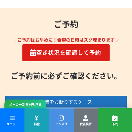
ご予約
＼ ご予約はお早めに！希望の日時はスグ埋まります ／
空き状況を確認して予約
ご予約前に必ずご確認ください。
作業をお断りするケース
メーカー別事例を見る
水に弱い壁材の場合
メニュー
料金
インスタ
代表挨拶
予約
漆喰・珪藻土・布製などの壁は、水シミのリスクがあ
るため原則として作業できません。（※お客様ご了承の