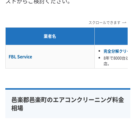
ストからご検討ください。
定額料金
複数台割引
初回割引
定期メンテナンス
当日予約可能
即日対応可能
24時間対応
土日祝日対応
スクロールできます
年末年始対応
防カビ・抗菌
消臭処理
防汚コーティング
業者名
※項目にカーソルを合わせると詳細な説明が表示されます。
完全分解クリー
FBL Service
8年で8000台
店。
邑楽郡邑楽町のエアコンクリーニング料金
相場