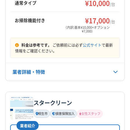
¥10,000
(千葉県) 松戸市
(千葉県) 柏市
(千葉県) 白井市
通常タイプ
/台
(千葉県) 野田市
(千葉県) 流山市
もっと見る
(埼玉県) さいたま市浦和区
(埼玉県) さいたま市岩槻区
¥17,000
お掃除機能付き
/台
営業時間
(埼玉県) さいたま市見沼区
(埼玉県) さいたま市桜区
（内訳:基本¥10,000+オプション
¥7,000）
8:00〜20:00
(埼玉県) さいたま市西区
(埼玉県) さいたま市大宮区
(埼玉県) さいたま市中央区
(埼玉県) さいたま市南区
料金は参考です。
ご依頼前には必ず
公式サイト
で最新
定休日
(埼玉県) さいたま市北区
(埼玉県) さいたま市緑区
情報をご確認ください。
日
(埼玉県) ふじみ野市
(埼玉県) 羽生市
(埼玉県) 越谷市
(埼玉県) 桶川市
(埼玉県) 加須市
(埼玉県) 吉川市
電話番号
業者詳細・特徴
0480-38-3058
(埼玉県) 久喜市
(埼玉県) 狭山市
(埼玉県) 熊谷市
(埼玉県) 戸田市
(埼玉県) 幸手市
(埼玉県) 行田市
詳細な料金表
業者情報
特徴
公式HP
(埼玉県) 鴻巣市
(埼玉県) 坂戸市
(埼玉県) 三郷市
公式サイトを見る
(埼玉県) 志木市
(埼玉県) 春日部市
(埼玉県) 所沢市
スタークリーン
基本情報
(埼玉県) 上尾市
(埼玉県) 新座市
(埼玉県) 深谷市
代表者名
桐生市
損害保険加入
女性スタッフ
(埼玉県) 川越市
(埼玉県) 川口市
(埼玉県) 草加市
石田新市
(埼玉県) 秩父市
(埼玉県) 朝霞市
(埼玉県) 東松山市
業者紹介