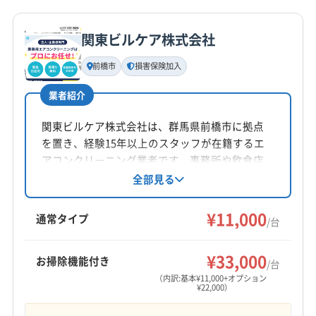
詳細な料金表
業者情報
特徴
公式HP
公式サイトを見る
関東ビルケア株式会社
基本情報
代表者名
前橋市
損害保険加入
星野渉吾
業者紹介
所在地
群馬県桐生市相生町1-84-1
関東ビルケア株式会社は、群馬県前橋市に拠点
を置き、経験15年以上のスタッフが在籍するエ
対応地域
アコンクリーニング業者です。事務所や飲食店
邑楽郡邑楽町
みどり市
安中市
伊勢崎市
館林市
など多様な場所での実績があり、丁寧な作業と
全部見る
明朗会計が特徴。損害保険加入済で安心です。
桐生市
高崎市
渋川市
沼田市
前橋市
太田市
営業時間外や対応地域外の訪問も相談可能で
¥11,000
藤岡市
富岡市
甘楽郡下仁田町
甘楽郡甘楽町
通常タイプ
/台
す。
甘楽郡南牧村
吾妻郡高山村
吾妻郡草津町
もっと見る
吾妻郡中之条町
吾妻郡長野原町
吾妻郡嬬恋村
¥33,000
お掃除機能付き
/台
営業時間
吾妻郡東吾妻町
佐波郡玉村町
多野郡上野村
（内訳:基本¥11,000+オプション
¥22,000）
9:00〜15:00
多野郡神流町
北群馬郡吉岡町
北群馬郡榛東村
邑楽郡千代田町
邑楽郡大泉町
邑楽郡板倉町