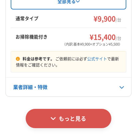
ンクリーニングでは、複数台割引や消臭抗菌コ
全部見る
(埼玉県) 上尾市
(埼玉県) 新座市
(埼玉県) 深谷市
ートなどのオプションも用意されています。年
邑楽郡板倉町
邑楽郡明和町
(埼玉県) さいたま市西区
(埼玉県) 川越市
(埼玉県) 川口市
(埼玉県) 草加市
中無休で、9:00〜18:00まで受付。群馬県や埼玉
¥9,900
(埼玉県) さいたま市北区
(埼玉県) ふじみ野市
通常タイプ
/台
県の広範囲に対応しています。
(埼玉県) 大里郡寄居町
(埼玉県) 秩父郡横瀬町
(埼玉県) 羽生市
(埼玉県) 桶川市
(埼玉県) 加須市
もっと見る
(埼玉県) 秩父郡皆野町
(埼玉県) 秩父郡小鹿野町
(埼玉県) 久喜市
(埼玉県) 狭山市
(埼玉県) 熊谷市
¥15,400
お掃除機能付き
/台
(埼玉県) 秩父郡長瀞町
(埼玉県) 秩父郡東秩父村
営業時間
(埼玉県) 幸手市
(埼玉県) 行田市
(埼玉県) 鴻巣市
（内訳:基本¥9,900+オプション¥5,500）
(埼玉県) 秩父市
(埼玉県) 朝霞市
(埼玉県) 鶴ヶ島市
9:00〜20:00
(埼玉県) 坂戸市
(埼玉県) 志木市
(埼玉県) 児玉郡上里町
(埼玉県) 東松山市
(埼玉県) 南埼玉郡宮代町
料金は参考です。
ご依頼前には必ず
公式サイト
で最新
(埼玉県) 児玉郡神川町
(埼玉県) 児玉郡美里町
定休日
情報をご確認ください。
(埼玉県) 日高市
(埼玉県) 入間郡越生町
(埼玉県) 所沢市
(埼玉県) 上尾市
(埼玉県) 新座市
なし
(埼玉県) 入間郡三芳町
(埼玉県) 入間郡毛呂山町
(埼玉県) 深谷市
(埼玉県) 川越市
(埼玉県) 川口市
(埼玉県) 入間市
(埼玉県) 白岡市
(埼玉県) 八潮市
(埼玉県) 大里郡寄居町
(埼玉県) 秩父郡横瀬町
業者詳細・特徴
電話番号
(埼玉県) 飯能市
(埼玉県) 比企郡ときがわ町
080-7744-9636
(埼玉県) 秩父郡皆野町
(埼玉県) 秩父郡小鹿野町
(埼玉県) 比企郡滑川町
(埼玉県) 比企郡吉見町
(埼玉県) 秩父郡長瀞町
(埼玉県) 秩父郡東秩父村
詳細な料金表
業者情報
特徴
(埼玉県) 比企郡小川町
(埼玉県) 比企郡川島町
公式HP
(埼玉県) 秩父市
(埼玉県) 朝霞市
(埼玉県) 鶴ヶ島市
公式サイトを見る
(埼玉県) 比企郡鳩山町
(埼玉県) 比企郡嵐山町
もっと見る
(埼玉県) 東松山市
(埼玉県) 南埼玉郡宮代町
基本情報
(埼玉県) 富士見市
(埼玉県) 北葛飾郡松伏町
代表者名
(埼玉県) 日高市
(埼玉県) 入間郡越生町
越澤
(埼玉県) 北葛飾郡杉戸町
(埼玉県) 北足立郡伊奈町
(埼玉県) 入間郡三芳町
(埼玉県) 入間郡毛呂山町