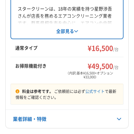
所在地
(埼玉県) 南埼玉郡宮代町
(埼玉県) 入間市
(埼玉県) 白岡市
群馬県前橋市下小出町1-1-20 エクシ-ド原嶋301
スタークリーンは、18年の実績を持つ星野渉吾
(埼玉県) 八潮市
(埼玉県) 飯能市
(埼玉県) 比企郡吉見町
さんが店長を務めるエアコンクリーニング業者
(埼玉県) 比企郡川島町
(埼玉県) 富士見市
対応地域
です。群馬県桐生市を中心に、エアコンの内部
(埼玉県) 北葛飾郡松伏町
(埼玉県) 北葛飾郡杉戸町
邑楽郡邑楽町
みどり市
安中市
伊勢崎市
館林市
を丁寧に洗浄し、カビのコーティング剤サービ
全部見る
(埼玉県) 北足立郡伊奈町
(埼玉県) 北本市
(埼玉県) 本庄市
スやサプライズプレゼントも提供しています。
桐生市
高崎市
渋川市
沼田市
前橋市
太田市
(埼玉県) 蓮田市
(埼玉県) 和光市
(埼玉県) 蕨市
損害保険加入済みで、女性スタッフの対応も可
¥16,500
藤岡市
富岡市
甘楽郡下仁田町
甘楽郡甘楽町
通常タイプ
/台
能です。
(東京都) 葛飾区
(東京都) 江戸川区
(東京都) 荒川区
甘楽郡南牧村
吾妻郡高山村
吾妻郡草津町
もっと見る
(東京都) 新宿区
(東京都) 足立区
(東京都) 台東区
吾妻郡中之条町
吾妻郡長野原町
吾妻郡嬬恋村
¥49,500
お掃除機能付き
/台
(東京都) 板橋区
(東京都) 豊島区
(東京都) 北区
営業時間
吾妻郡東吾妻町
佐波郡玉村町
多野郡上野村
（内訳:基本¥16,500+オプション
(東京都) 墨田区
(東京都) 練馬区
(栃木県) 宇都宮市
¥33,000）
10:00〜18:00
多野郡神流町
北群馬郡吉岡町
北群馬郡榛東村
(栃木県) 佐野市
(栃木県) 小山市
(栃木県) 足利市
邑楽郡千代田町
邑楽郡大泉町
邑楽郡板倉町
料金は参考です。
ご依頼前には必ず
公式サイト
で最新
定休日
(栃木県) 栃木市
(茨城県) つくばみらい市
邑楽郡明和町
利根郡みなかみ町
利根郡昭和村
情報をご確認ください。
年中無休
(茨城県) つくば市
(茨城県) 猿島郡境町
利根郡川場村
利根郡片品村
(茨城県) 猿島郡五霞町
(茨城県) 下妻市
電話番号
業者詳細・特徴
(茨城県) 結城郡八千代町
(茨城県) 結城市
(茨城県) 古河市
027-212-4947
(茨城県) 坂東市
(茨城県) 常総市
(茨城県) 筑西市