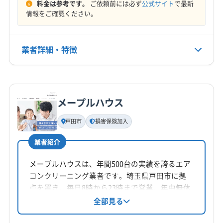
料金は参考です。
ご依頼前には必ず
公式サイト
で最新
定休日
邑楽郡明和町
利根郡みなかみ町
利根郡昭和村
情報をご確認ください。
日
利根郡川場村
利根郡片品村
(埼玉県) 熊谷市
(栃木県) 佐野市
(栃木県) 足利市
(栃木県) 栃木市
電話番号
業者詳細・特徴
0277-32-5557
詳細な料金表
業者情報
特徴
公式HP
公式サイトを見る
メープルハウス
基本情報
代表者名
戸田市
損害保険加入
関弘平
業者紹介
所在地
群馬県六供町1-12-5
メープルハウスは、年間500台の実績を誇るエア
コンクリーニング業者です。埼玉県戸田市に拠
対応地域
点を置き、毎日8時から23時まで営業、年中無休
邑楽郡邑楽町
みどり市
安中市
伊勢崎市
館林市
で対応。エコ洗剤を使用し、防カビ・抗菌コー
全部見る
ティングも提供しています。損害保険加入済み
桐生市
高崎市
渋川市
沼田市
前橋市
太田市