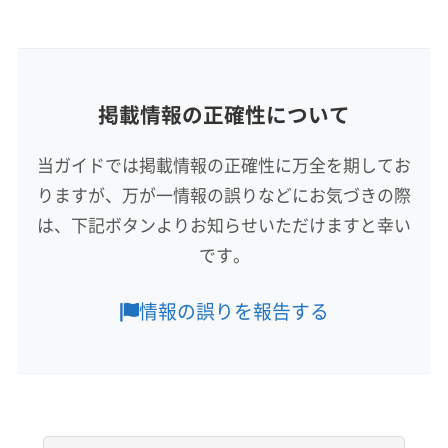
(埼玉県) 北本市
(埼玉県) 本庄市
(埼玉県) 蓮田市
(埼玉県) 入間市
(埼玉県) 白岡市
(埼玉県) 飯能市
所在地
(埼玉県) 和光市
(埼玉県) 蕨市
(栃木県) 佐野市
(埼玉県) 比企郡ときがわ町
(埼玉県) 比企郡滑川町
埼玉県羽生市
(栃木県) 足利市
(茨城県) 古河市
(埼玉県) 比企郡吉見町
(埼玉県) 比企郡小川町
掲載情報の正確性について
対応地域
(埼玉県) 比企郡川島町
(埼玉県) 比企郡鳩山町
邑楽郡邑楽町
館林市
太田市
邑楽郡千代田町
(埼玉県) 比企郡嵐山町
(埼玉県) 富士見市
当ガイドでは掲載情報の正確性に万全を期してお
邑楽郡大泉町
邑楽郡明和町
(埼玉県) 羽生市
(埼玉県) 北足立郡伊奈町
(埼玉県) 北本市
(埼玉県) 本庄市
りますが、万が一情報の誤りなどにお気づきの際
(埼玉県) 加須市
(埼玉県) 行田市
(埼玉県) 蓮田市
(埼玉県) 和光市
(茨城県) 古河市
は、下記ボタンよりお知らせいただけますと幸い
もっと見る
です。
営業時間
9:00〜18:00
情報の誤りを報告する
定休日
年中無休
電話番号
050-3649-8278