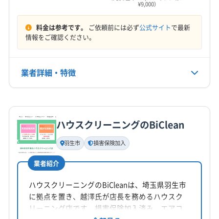
¥9,000）
9:00〜18:00
多野郡神流町
北群馬郡吉岡町
北群馬郡榛東村
邑楽郡千代田町
邑楽郡大泉町
邑楽郡板倉町
料金は参考です。
ご依頼前には必ず
公式サイト
で最新
定休日
邑楽郡明和町
利根郡みなかみ町
利根郡昭和村
情報をご確認ください。
不定休
利根郡川場村
利根郡片品村
(埼玉県) さいたま市浦和区
(埼玉県) さいたま市岩槻区
(埼玉県) さいたま市見沼区
電話番号
業者詳細・特徴
非公開
(埼玉県) さいたま市桜区
(埼玉県) さいたま市西区
(埼玉県) さいたま市大宮区
(埼玉県) さいたま市中央区
詳細な料金表
業者情報
特徴
公式HP
(埼玉県) さいたま市南区
(埼玉県) さいたま市北区
公式サイトを見る
(埼玉県) さいたま市緑区
(埼玉県) ふじみ野市
ハウスクリーニングのBiClean
基本情報
(埼玉県) 羽生市
(埼玉県) 越谷市
(埼玉県) 桶川市
代表者名
羽生市
損害保険加入
(埼玉県) 加須市
(埼玉県) 吉川市
(埼玉県) 久喜市
宮下知也
(埼玉県) 狭山市
(埼玉県) 熊谷市
(埼玉県) 戸田市
業者紹介
所在地
(埼玉県) 幸手市
(埼玉県) 行田市
(埼玉県) 鴻巣市
埼玉県坂戸市末広町9-25
ハウスクリーニングのBiCleanは、埼玉県羽生市
(埼玉県) 坂戸市
(埼玉県) 三郷市
(埼玉県) 志木市
に拠点を置き、越澤氏が店長を務めるハウスク
(埼玉県) 児玉郡上里町
(埼玉県) 児玉郡神川町
対応地域
リーニング店です。損害保険加入済み。エアコ
(埼玉県) 児玉郡美里町
(埼玉県) 春日部市
(埼玉県) 所沢市
邑楽郡邑楽町
邑楽郡千代田町
邑楽郡大泉町