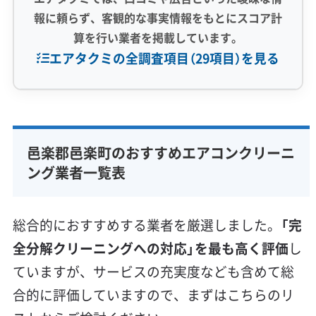
報に頼らず、客観的な事実情報をもとにスコア計
算を行い業者を掲載しています。
エアタクミの全調査項目（29項目）を見る
専門性・技術力 (9)
完全分解洗浄
部分クリーニング
実績10年以上
邑楽郡邑楽町のおすすめエアコンクリーニ
資格保有スタッフ
家庭用エアコン
業務用エアコン
ング業者一覧表
壁掛け型
天井カセット型
お掃除機能付き
信頼性・安心感 (8)
総合的におすすめする業者を厳選しました。
「完
保証付き
アフターフォロー
女性スタッフ在籍
全分解クリーニングへの対応」を最も高く評価
し
エコ洗剤使用
アレルギー対策
ハウスダスト除去
ていますが、サービスの充実度なども含めて総
地域密着型
フランチャイズ
合的に評価していますので、まずはこちらのリ
利便性・サービス (12)