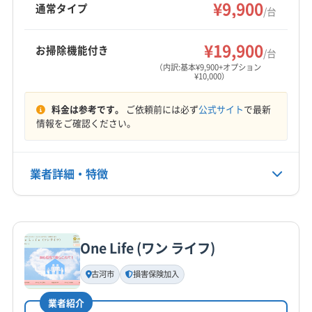
で安心のアフターケアも魅力です。
¥9,900
藤岡市
富岡市
甘楽郡下仁田町
甘楽郡甘楽町
通常タイプ
/台
甘楽郡南牧村
吾妻郡高山村
吾妻郡草津町
もっと見る
吾妻郡中之条町
吾妻郡長野原町
吾妻郡嬬恋村
¥19,900
お掃除機能付き
/台
営業時間
吾妻郡東吾妻町
佐波郡玉村町
多野郡上野村
（内訳:基本¥9,900+オプション
¥10,000）
平日 9:00〜18:00 土日祝 9:00〜17:00
多野郡神流町
北群馬郡吉岡町
北群馬郡榛東村
邑楽郡千代田町
邑楽郡大泉町
邑楽郡板倉町
料金は参考です。
ご依頼前には必ず
公式サイト
で最新
定休日
邑楽郡明和町
利根郡みなかみ町
利根郡昭和村
情報をご確認ください。
年中無休
利根郡川場村
利根郡片品村
(埼玉県) 加須市
(埼玉県) 熊谷市
(埼玉県) 児玉郡上里町
電話番号
業者詳細・特徴
027-225-2326
(埼玉県) 児玉郡神川町
(埼玉県) 児玉郡美里町
(埼玉県) 深谷市
(埼玉県) 大里郡寄居町
(埼玉県) 本庄市
詳細な料金表
業者情報
特徴
公式HP
公式サイトを見る
One Life (ワン ライフ)
基本情報
代表者名
古河市
損害保険加入
非公開
業者紹介