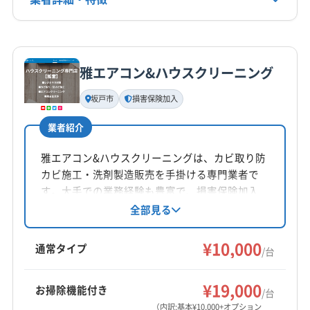
(東京都) 杉並区
(東京都) 清瀬市
(東京都) 西東京市
090-5503-2620
(埼玉県) 比企郡吉見町
(埼玉県) 比企郡川島町
(東京都) 青梅市
(東京都) 千代田区
(東京都) 足立区
(埼玉県) 北葛飾郡松伏町
(埼玉県) 北葛飾郡杉戸町
詳細な料金表
業者情報
特徴
公式HP
(東京都) 台東区
(東京都) 中野区
(東京都) 調布市
(埼玉県) 北足立郡伊奈町
(埼玉県) 北本市
(埼玉県) 蓮田市
公式サイトを見る
雅エアコン&ハウスクリーニング
(東京都) 東久留米市
(東京都) 東村山市
(東京都) 東大和市
(東京都) 葛飾区
(東京都) 足立区
(栃木県) 宇都宮市
基本情報
代表者名
(東京都) 日野市
(東京都) 板橋区
(東京都) 府中市
(栃木県) 下都賀郡壬生町
(栃木県) 下都賀郡野木町
坂戸市
損害保険加入
小林
(東京都) 武蔵村山市
(東京都) 武蔵野市
(東京都) 福生市
(栃木県) 下野市
(栃木県) 河内郡上三川町
(栃木県) 佐野市
業者紹介
(東京都) 文京区
(東京都) 豊島区
(東京都) 北区
(栃木県) 小山市
(栃木県) 足利市
(栃木県) 栃木市
所在地
(東京都) 練馬区
(栃木県) 芳賀郡益子町
(栃木県) 芳賀郡芳賀町
埼玉県深谷市
雅エアコン&ハウスクリーニングは、カビ取り防
(茨城県) つくばみらい市
(茨城県) つくば市
カビ施工・洗剤製造販売を手掛ける専門業者で
対応地域
(茨城県) 猿島郡五霞町
(茨城県) 下妻市
す。大手での業務経験も豊富で、損害保険加入
邑楽郡邑楽町
みどり市
安中市
伊勢崎市
館林市
済み。抗菌防カビコート無料、駐車場代店舗負
全部見る
(茨城県) 結城郡八千代町
(茨城県) 結城市
(茨城県) 古河市
担です。営業時間外や対応地域外でも相談可
桐生市
高崎市
渋川市
沼田市
前橋市
太田市
(茨城県) 坂東市
(茨城県) 桜川市
(茨城県) 守谷市
能。エアコンクリーニングを通じて、安心・安
¥10,000
藤岡市
富岡市
甘楽郡下仁田町
甘楽郡甘楽町
通常タイプ
(茨城県) 常総市
(茨城県) 筑西市
(茨城県) 土浦市
/台
全な住環境を提供している点が特徴です。
甘楽郡南牧村
吾妻郡高山村
吾妻郡草津町
もっと見る
吾妻郡中之条町
吾妻郡長野原町
吾妻郡嬬恋村
¥19,000
お掃除機能付き
/台
営業時間
吾妻郡東吾妻町
佐波郡玉村町
多野郡上野村
（内訳:基本¥10,000+オプション