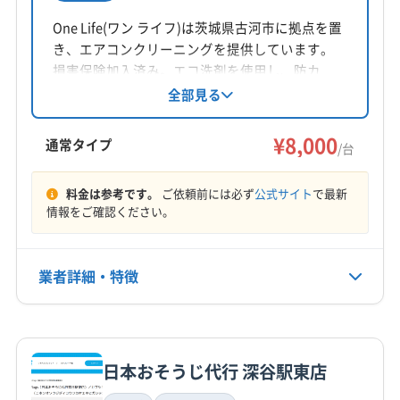
所在地
埼玉県戸田市
One Life(ワン ライフ)は茨城県古河市に拠点を置
き、エアコンクリーニングを提供しています。
対応地域
損害保険加入済み。エコ洗剤を使用し、防カ
邑楽郡邑楽町
館林市
太田市
邑楽郡千代田町
ビ・抗菌コーティングも実施しています。9時～
全部見る
18時まで年中無休で営業し、時間外の相談も可
邑楽郡大泉町
邑楽郡板倉町
邑楽郡明和町
能です。複数台割引や室外機洗浄などのオプシ
¥8,000
(埼玉県) さいたま市浦和区
(埼玉県) さいたま市岩槻区
通常タイプ
/台
ョンも用意。丁寧な作業で快適な空間を提供し
(埼玉県) さいたま市見沼区
(埼玉県) さいたま市桜区
もっと見る
ています。
(埼玉県) さいたま市西区
(埼玉県) さいたま市大宮区
料金は参考です。
ご依頼前には必ず
公式サイト
で最新
情報をご確認ください。
営業時間
(埼玉県) さいたま市中央区
(埼玉県) さいたま市南区
毎日8時〜23時
(埼玉県) さいたま市北区
(埼玉県) さいたま市緑区
(埼玉県) ふじみ野市
(埼玉県) 羽生市
(埼玉県) 越谷市
業者詳細・特徴
定休日
(埼玉県) 桶川市
(埼玉県) 加須市
(埼玉県) 久喜市
年中無休
(埼玉県) 狭山市
(埼玉県) 熊谷市
(埼玉県) 戸田市
詳細な料金表
業者情報
特徴
(埼玉県) 幸手市
(埼玉県) 鴻巣市
(埼玉県) 坂戸市
電話番号
080-3438-1864
(埼玉県) 三郷市
(埼玉県) 志木市
(埼玉県) 春日部市
日本おそうじ代行 深谷駅東店
基本情報
(埼玉県) 所沢市
(埼玉県) 上尾市
(埼玉県) 新座市
代表者名