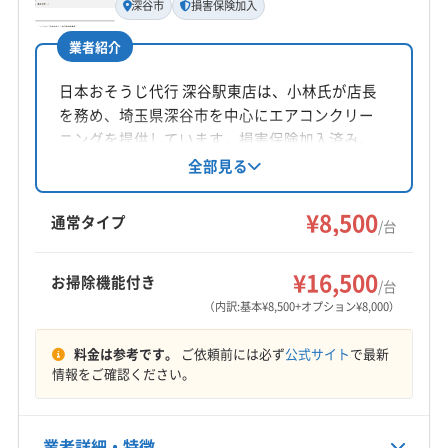
深谷市
損害保険加入
公式HP
長島健一
(埼玉県) 深谷市
(埼玉県) 川越市
(埼玉県) 川口市
公式サイトを見る
(埼玉県) 草加市
(埼玉県) 大里郡寄居町
(埼玉県) 朝霞市
業者紹介
所在地
(埼玉県) 鶴ヶ島市
(埼玉県) 東松山市
(埼玉県) 日高市
茨城県古河市
日本おそうじ代行 深谷駅東店は、小林氏が店長
(埼玉県) 入間郡越生町
(埼玉県) 入間郡三芳町
を務め、埼玉県深谷市を中心にエアコンクリー
(埼玉県) 入間郡毛呂山町
(埼玉県) 入間市
(埼玉県) 八潮市
対応地域
ニングを提供しています。損害保険加入済み。
(埼玉県) 比企郡ときがわ町
(埼玉県) 比企郡滑川町
邑楽郡邑楽町
館林市
邑楽郡千代田町
邑楽郡大泉町
植物性洗剤の使用や営業時間外の相談も可能で
全部見る
(埼玉県) 比企郡吉見町
(埼玉県) 比企郡小川町
す。基本料金8,500円からで、お掃除機能付きエ
邑楽郡板倉町
邑楽郡明和町
(千葉県) 野田市
アコンや室外機洗浄のオプションも用意。丁寧
(埼玉県) 比企郡川島町
(埼玉県) 比企郡鳩山町
¥8,500
(埼玉県) さいたま市浦和区
(埼玉県) さいたま市岩槻区
通常タイプ
/台
な作業で快適な空間づくりをサポートしていま
(埼玉県) 比企郡嵐山町
(埼玉県) 富士見市
(埼玉県) さいたま市見沼区
(埼玉県) さいたま市桜区
もっと見る
す。
(埼玉県) 北葛飾郡松伏町
(埼玉県) 北葛飾郡杉戸町
(埼玉県) さいたま市西区
(埼玉県) さいたま市大宮区
¥16,500
お掃除機能付き
/台
(埼玉県) 北足立郡伊奈町
(埼玉県) 北本市
(埼玉県) 本庄市
営業時間
(埼玉県) さいたま市中央区
(埼玉県) さいたま市南区
（内訳:基本¥8,500+オプション¥8,000）
9:00〜18:00
(埼玉県) 蓮田市
(埼玉県) 和光市
(埼玉県) 蕨市
(埼玉県) さいたま市緑区
(埼玉県) 羽生市
(埼玉県) 桶川市
料金は参考です。
ご依頼前には必ず
公式サイト
で最新
(東京都) あきる野市
(東京都) 羽村市
(東京都) 葛飾区
(埼玉県) 加須市
(埼玉県) 吉川市
(埼玉県) 久喜市
定休日
情報をご確認ください。
(東京都) 江戸川区
(東京都) 江東区
(東京都) 荒川区
(埼玉県) 幸手市
(埼玉県) 行田市
(埼玉県) 鴻巣市
年中無休
(東京都) 国分寺市
(東京都) 国立市
(東京都) 三鷹市
(埼玉県) 春日部市
(埼玉県) 上尾市
(東京都) 小金井市
(東京都) 小平市
(東京都) 昭島市
(埼玉県) 南埼玉郡宮代町
(埼玉県) 白岡市
業者詳細・特徴
電話番号