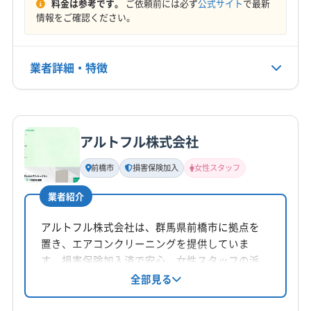
料金は参考です。
ご依頼前には必ず
公式サイト
で最新
(埼玉県) 比企郡小川町
(埼玉県) 比企郡川島町
定休日
情報をご確認ください。
(埼玉県) 比企郡鳩山町
(埼玉県) 比企郡嵐山町
年中無休
(埼玉県) 北足立郡伊奈町
(埼玉県) 本庄市
(栃木県) 下都賀郡壬生町
(栃木県) 下都賀郡野木町
業者詳細・特徴
電話番号
080-7026-0113
(栃木県) 佐野市
(栃木県) 小山市
(栃木県) 真岡市
(栃木県) 足利市
(栃木県) 栃木市
(茨城県) 猿島郡境町
詳細な料金表
業者情報
特徴
公式HP
(茨城県) 猿島郡五霞町
(茨城県) 久慈郡大子町
公式サイトを見る
アルトフル株式会社
基本情報
代表者名
前橋市
損害保険加入
女性スタッフ
古谷大樹
業者紹介
所在地
埼玉県北葛飾郡杉戸町
アルトフル株式会社は、群馬県前橋市に拠点を
置き、エアコンクリーニングを提供していま
対応地域
す。損害保険加入済で安心。女性スタッフの派
邑楽郡邑楽町
館林市
邑楽郡千代田町
邑楽郡大泉町
遣や同行も可能。営業時間外や対応地域外でも
全部見る
相談可能。丁寧な作業と自社対応が強みです。
邑楽郡板倉町
邑楽郡明和町
(千葉県) 我孫子市