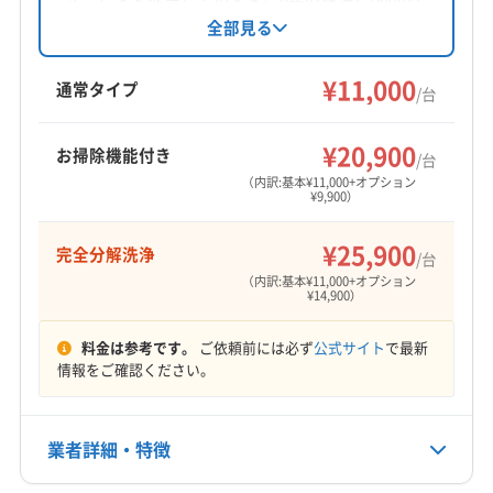
以上の作業実績を持ち、完全分解洗浄や損害保
全部見る
険加入で安心です。土日祝日対応可能で、女性
スタッフも在籍。防カビ・抗菌コーティングに
¥11,000
通常タイプ
/台
も対応し、丁寧な作業を心がけています。
¥20,900
お掃除機能付き
/台
（内訳:基本¥11,000+オプション
¥9,900）
¥25,900
完全分解洗浄
/台
（内訳:基本¥11,000+オプション
¥14,900）
料金は参考です。
ご依頼前には必ず
公式サイト
で最新
情報をご確認ください。
業者詳細・特徴