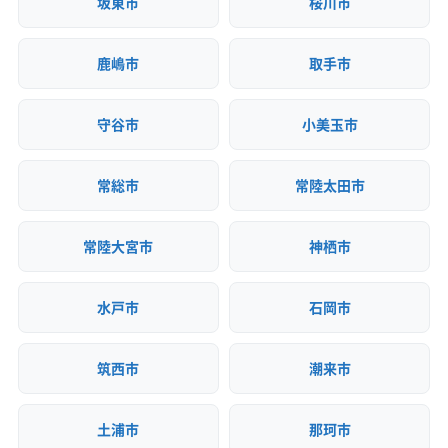
坂東市
桜川市
(神奈川県) 川崎市多摩区
(神奈川県) 川崎市中原区
(神奈川県) 川崎市麻生区
(神奈川県) 相模原市中央区
(神奈川県) 相模原市南区
(神奈川県) 相模原市緑区
鹿嶋市
取手市
(神奈川県) 足柄下郡真鶴町
(神奈川県) 足柄下郡湯河原町
(神奈川県) 足柄下郡箱根町
(神奈川県) 足柄上郡開成町
守谷市
小美玉市
(神奈川県) 足柄上郡山北町
(神奈川県) 足柄上郡松田町
(神奈川県) 足柄上郡大井町
(神奈川県) 足柄上郡中井町
常総市
常陸太田市
(神奈川県) 大和市
(神奈川県) 中郡大磯町
(神奈川県) 中郡二宮町
(神奈川県) 藤沢市
常陸大宮市
神栖市
(神奈川県) 南足柄市
(神奈川県) 平塚市
(群馬県) みどり市
(群馬県) 安中市
(群馬県) 伊勢崎市
水戸市
石岡市
(群馬県) 甘楽郡下仁田町
(群馬県) 甘楽郡甘楽町
(群馬県) 甘楽郡南牧村
(群馬県) 館林市
(群馬県) 桐生市
(群馬県) 吾妻郡高山村
(群馬県) 吾妻郡草津町
筑西市
潮来市
(群馬県) 吾妻郡中之条町
(群馬県) 吾妻郡長野原町
(群馬県) 吾妻郡嬬恋村
(群馬県) 吾妻郡東吾妻町
土浦市
那珂市