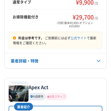
¥9,900
牛久市
結城市
古河市
行方市
高萩市
坂東市
通常タイプ
/台
ています。
(千葉県) 千葉市緑区
(千葉県) 船橋市
(千葉県) 匝瑳市
桜川市
鹿嶋市
取手市
守谷市
小美玉市
常総市
もっと見る
(千葉県) 袖ケ浦市
(千葉県) 大網白里市
(千葉県) 銚子市
常陸太田市
常陸大宮市
神栖市
水戸市
石岡市
¥29,700
お掃除機能付き
/台
(千葉県) 長生郡一宮町
(千葉県) 長生郡長生村
営業時間
筑西市
潮来市
土浦市
那珂市
日立市
鉾田市
（内訳:基本¥9,900+オプション
(千葉県) 長生郡長南町
(千葉県) 長生郡長柄町
¥19,800）
8:00〜17:00
北茨城市
龍ケ崎市
稲敷郡阿見町
稲敷郡河内町
(千葉県) 長生郡白子町
(千葉県) 長生郡睦沢町
稲敷郡美浦村
猿島郡境町
猿島郡五霞町
料金は参考です。
ご依頼前には必ず
公式サイト
で最新
定休日
(千葉県) 東金市
(千葉県) 南房総市
(千葉県) 柏市
結城郡八千代町
東茨城郡茨城町
東茨城郡城里町
情報をご確認ください。
日
(千葉県) 白井市
(千葉県) 八街市
(千葉県) 八千代市
東茨城郡大洗町
那珂郡東海村
北相馬郡利根町
(千葉県) 富津市
(千葉県) 富里市
(千葉県) 茂原市
(千葉県) いすみ市
(千葉県) 旭市
(千葉県) 安房郡鋸南町
電話番号
業者詳細・特徴
(千葉県) 木更津市
(千葉県) 野田市
(千葉県) 流山市
非公開
(千葉県) 夷隅郡御宿町
(千葉県) 夷隅郡大多喜町
(埼玉県) さいたま市浦和区
(埼玉県) さいたま市岩槻区
(千葉県) 印西市
(千葉県) 印旛郡栄町
詳細な料金表
業者情報
特徴
(埼玉県) さいたま市見沼区
(埼玉県) さいたま市桜区
公式HP
(千葉県) 印旛郡酒々井町
(千葉県) 浦安市
公式サイトなし
(埼玉県) さいたま市西区
(埼玉県) さいたま市大宮区
(千葉県) 我孫子市
(千葉県) 鎌ケ谷市
(千葉県) 鴨川市
Apex Act
(埼玉県) さいたま市中央区
(埼玉県) さいたま市南区
基本情報
(千葉県) 館山市
(千葉県) 君津市
(千葉県) 香取郡神崎町
代表者名
(埼玉県) さいたま市北区
(埼玉県) さいたま市緑区
大田原市
女性スタッフ
(千葉県) 香取郡多古町
(千葉県) 香取郡東庄町
星勇治
(埼玉県) ふじみ野市
(埼玉県) 羽生市
(埼玉県) 越谷市
(千葉県) 香取市
(千葉県) 佐倉市
(千葉県) 山武郡横芝光町
業者紹介
(埼玉県) 桶川市
(埼玉県) 加須市
(埼玉県) 吉川市
所在地