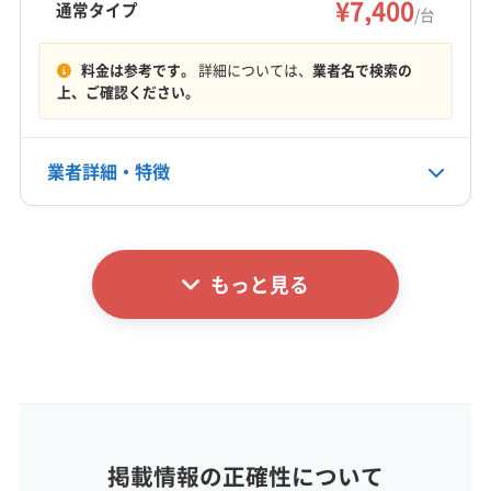
¥7,400
(東京都) 国分寺市
(東京都) 国立市
(東京都) 狛江市
那珂郡東海村
通常タイプ
/台
(栃木県) 芳賀郡市貝町
(栃木県) 芳賀郡芳賀町
活をサポートしています。
(福島県) 西白河郡中島村
(福島県) 西白河郡矢吹町
(東京都) 三鷹市
(東京都) 三宅島三宅村
(東京都) 渋谷区
もっと見る
(栃木県) 芳賀郡茂木町
(栃木県) 矢板市
(福島県) 東白川郡鮫川村
(福島県) 東白川郡棚倉町
(東京都) 小笠原村
(東京都) 小金井市
(東京都) 小平市
料金は参考です。
詳細については、
業者名で検索の
(神奈川県) 愛甲郡愛川町
(神奈川県) 愛甲郡清川村
(福島県) 東白川郡塙町
(福島県) 東白川郡矢祭町
上、ご確認ください。
(東京都) 昭島市
(東京都) 新宿区
(東京都) 新島村
営業時間
(神奈川県) 綾瀬市
(神奈川県) 伊勢原市
(福島県) 南会津郡下郷町
(福島県) 南会津郡只見町
9:00〜19:00
(東京都) 神津島村
(東京都) 杉並区
(東京都) 世田谷区
(神奈川県) 横須賀市
(神奈川県) 横浜市旭区
(福島県) 南会津郡南会津町
(福島県) 南会津郡檜枝岐村
(東京都) 清瀬市
(東京都) 西多摩郡奥多摩町
業者詳細・特徴
定休日
(神奈川県) 横浜市磯子区
(神奈川県) 横浜市栄区
(福島県) 白河市
(福島県) 本宮市
(群馬県) みどり市
(東京都) 西多摩郡瑞穂町
(東京都) 西多摩郡日の出町
なし
(神奈川県) 横浜市金沢区
(神奈川県) 横浜市戸塚区
(群馬県) 館林市
(群馬県) 桐生市
(群馬県) 邑楽郡千代田町
(東京都) 西多摩郡檜原村
(東京都) 西東京市
詳細な料金表
業者情報
特徴
(神奈川県) 横浜市港南区
(神奈川県) 横浜市港北区
(群馬県) 邑楽郡大泉町
(群馬県) 邑楽郡板倉町
(東京都) 青ヶ島村
(東京都) 青梅市
(東京都) 千代田区
電話番号
(神奈川県) 横浜市神奈川区
(神奈川県) 横浜市瀬谷区
(群馬県) 邑楽郡明和町
(群馬県) 邑楽郡邑楽町
非公開
(東京都) 足立区
(東京都) 多摩市
(東京都) 台東区
もっと見る
基本情報
(神奈川県) 横浜市西区
(神奈川県) 横浜市青葉区
(東京都) 大田区
(東京都) 大島町
(東京都) 中央区
代表者名
(神奈川県) 横浜市泉区
(神奈川県) 横浜市中区
公式HP
関田慎司
(東京都) 中野区
(東京都) 町田市
(東京都) 調布市
公式サイトなし
(神奈川県) 横浜市鶴見区
(神奈川県) 横浜市都筑区
(東京都) 東久留米市
(東京都) 東村山市
(東京都) 東大和市
(神奈川県) 横浜市南区
(神奈川県) 横浜市保土ケ谷区
所在地
(東京都) 日野市
(東京都) 八王子市
(東京都) 八丈島八丈町
茨城県那珂郡東海村村松3193-6
(神奈川県) 横浜市緑区
(神奈川県) 海老名市
(東京都) 板橋区
(東京都) 品川区
(東京都) 府中市
(神奈川県) 鎌倉市
(神奈川県) 茅ヶ崎市
(神奈川県) 厚木市
(東京都) 武蔵村山市
(東京都) 武蔵野市
(東京都) 福生市
掲載情報の正確性について
対応地域
(神奈川県) 高座郡寒川町
(神奈川県) 座間市