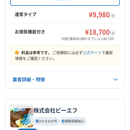
す。損害保険加入済みで、大手での業務経験も
つくば市
ひたちなか市
稲敷市
下妻市
笠間市
豊富。基本料金に加え、お掃除機能付きエアコ
¥9,980
牛久市
結城市
古河市
行方市
坂東市
桜川市
通常タイプ
/台
ンや室外機洗浄などのオプションも用意されて
取手市
守谷市
小美玉市
常総市
水戸市
石岡市
もっと見る
います。2台目以降の割引もあります。
筑西市
土浦市
那珂市
日立市
鉾田市
龍ケ崎市
¥18,700
お掃除機能付き
/台
営業時間
稲敷郡阿見町
稲敷郡河内町
稲敷郡美浦村
（内訳:基本¥9,980+オプション¥8,720）
9:00〜19:00
結城郡八千代町
(千葉県) 印西市
(千葉県) 我孫子市
料金は参考です。
ご依頼前には必ず
公式サイト
で最新
(千葉県) 柏市
(千葉県) 野田市
定休日
情報をご確認ください。
年中無休
業者詳細・特徴
電話番号
0120-936-112
詳細な料金表
業者情報
特徴
公式HP
公式サイトを見る
株式会社ビーエフ
基本情報
代表者名
ひたちなか市
損害保険加入
内田