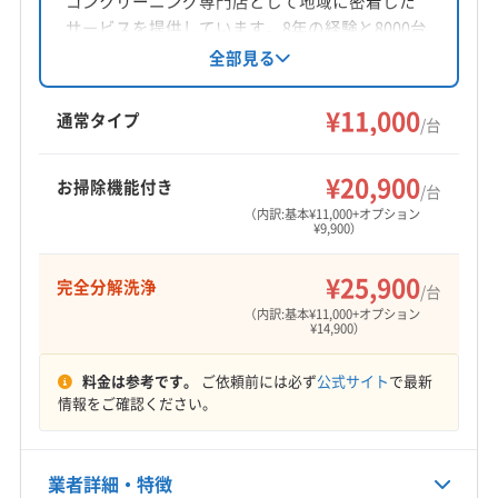
コンクリーニング専門店として地域に密着した
サービスを提供しています。8年の経験と8000台
以上の作業実績を持ち、完全分解洗浄や損害保
全部見る
険加入で安心です。土日祝日対応可能で、女性
スタッフも在籍。防カビ・抗菌コーティングに
¥11,000
通常タイプ
/台
も対応し、丁寧な作業を心がけています。
¥20,900
お掃除機能付き
/台
（内訳:基本¥11,000+オプション
¥9,900）
¥25,900
完全分解洗浄
/台
（内訳:基本¥11,000+オプション
¥14,900）
料金は参考です。
ご依頼前には必ず
公式サイト
で最新
情報をご確認ください。
業者詳細・特徴