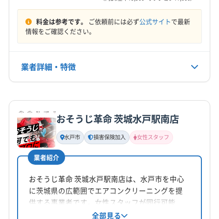
9:00〜17:00
(埼玉県) 比企郡鳩山町
(埼玉県) 比企郡嵐山町
(埼玉県) 北足立郡伊奈町
(埼玉県) 本庄市
料金は参考です。
ご依頼前には必ず
公式サイト
で最新
定休日
情報をご確認ください。
(栃木県) 下都賀郡壬生町
(栃木県) 下都賀郡野木町
年中無休
(栃木県) 佐野市
(栃木県) 小山市
(栃木県) 真岡市
(栃木県) 足利市
(栃木県) 栃木市
(群馬県) みどり市
電話番号
業者詳細・特徴
080-7026-0113
(群馬県) 伊勢崎市
(群馬県) 館林市
(群馬県) 桐生市
(群馬県) 前橋市
(群馬県) 太田市
(群馬県) 邑楽郡千代田町
詳細な料金表
業者情報
特徴
公式HP
(群馬県) 邑楽郡大泉町
(群馬県) 邑楽郡板倉町
公式サイトを見る
(群馬県) 邑楽郡明和町
(群馬県) 邑楽郡邑楽町
おそうじ革命 茨城水戸駅南店
基本情報
代表者名
水戸市
損害保険加入
女性スタッフ
非公開
業者紹介
所在地
茨城県つくば市
おそうじ革命 茨城水戸駅南店は、水戸市を中心
に茨城県の広範囲でエアコンクリーニングを提
対応地域
供する事業者です。女性スタッフが同行可能
久慈郡大子町
かすみがうら市
つくばみらい市
で、一人暮らしの女性も安心して依頼できま
全部見る