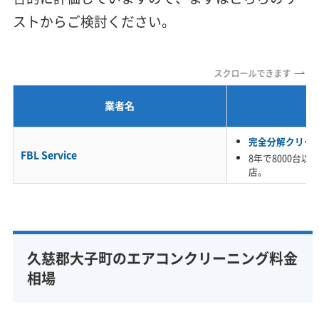
利便性・サービス (12)
ストからご検討ください。
定額料金
複数台割引
初回割引
定期メンテナンス
当日予約可能
即日対応可能
24時間対応
土日祝日対応
スクロールできます
年末年始対応
防カビ・抗菌
消臭処理
防汚コーティング
業者名
※項目にカーソルを合わせると詳細な説明が表示されます。
完全分解クリー
FBL Service
8年で8000台
店。
久慈郡大子町のエアコンクリーニング料金
相場