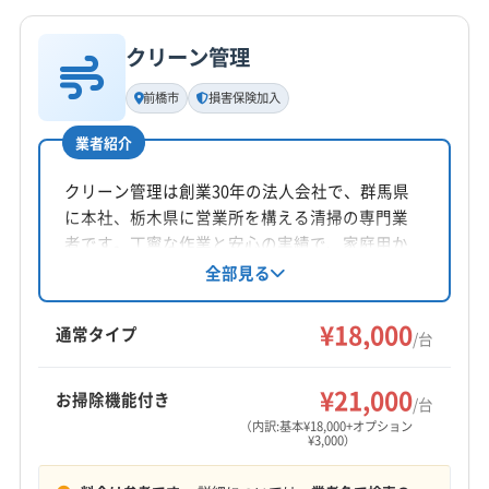
業者情報
特徴
電話番号
090-5206-3400
クリーン管理
基本情報
代表者名
前橋市
損害保険加入
公式HP
染谷祥吾
公式サイトを見る
業者紹介
所在地
千葉県松戸市紙敷1390-2
クリーン管理は創業30年の法人会社で、群馬県
に本社、栃木県に営業所を構える清掃の専門業
対応地域
者です。丁寧な作業と安心の実績で、家庭用か
久慈郡大子町
かすみがうら市
つくばみらい市
ら業務用まで幅広く対応。エアコンクリーニン
全部見る
グは損害保険加入で万が一の時も安心。防カビ
つくば市
ひたちなか市
稲敷市
下妻市
笠間市
抗菌コートや室外機洗浄のオプションも用意。
¥18,000
牛久市
結城市
古河市
行方市
高萩市
坂東市
通常タイプ
/台
関東一円に対応、駐車場代は店舗負担です。
桜川市
鹿嶋市
取手市
守谷市
小美玉市
常総市
もっと見る
常陸太田市
常陸大宮市
神栖市
水戸市
石岡市
¥21,000
お掃除機能付き
/台
営業時間
筑西市
潮来市
土浦市
那珂市
日立市
鉾田市
（内訳:基本¥18,000+オプション
¥3,000）
24時間対応
北茨城市
龍ケ崎市
稲敷郡阿見町
稲敷郡河内町
稲敷郡美浦村
猿島郡境町
猿島郡五霞町