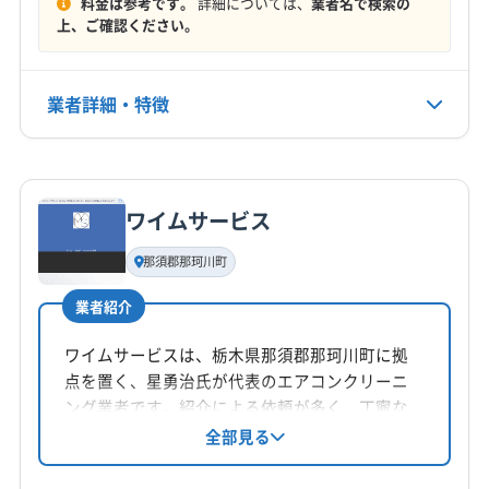
料金は参考です。
詳細については、
業者名で検索の
定休日
結城郡八千代町
東茨城郡茨城町
東茨城郡城里町
上、ご確認ください。
年中無休
東茨城郡大洗町
那珂郡東海村
北相馬郡利根町
(千葉県) いすみ市
(千葉県) 旭市
(千葉県) 安房郡鋸南町
電話番号
業者詳細・特徴
非公開
(千葉県) 夷隅郡御宿町
(千葉県) 夷隅郡大多喜町
(千葉県) 印西市
(千葉県) 印旛郡栄町
詳細な料金表
業者情報
特徴
公式HP
(千葉県) 印旛郡酒々井町
(千葉県) 浦安市
公式サイトなし
(千葉県) 我孫子市
(千葉県) 鎌ケ谷市
(千葉県) 鴨川市
ワイムサービス
基本情報
(千葉県) 館山市
(千葉県) 君津市
(千葉県) 香取郡神崎町
代表者名
那須郡那珂川町
(千葉県) 香取郡多古町
(千葉県) 香取郡東庄町
坂田
(千葉県) 香取市
(千葉県) 佐倉市
(千葉県) 山武郡横芝光町
業者紹介
所在地
(千葉県) 山武郡九十九里町
(千葉県) 山武郡芝山町
群馬県前橋市
ワイムサービスは、栃木県那須郡那珂川町に拠
(千葉県) 山武市
(千葉県) 四街道市
(千葉県) 市原市
点を置く、星勇治氏が代表のエアコンクリーニ
(千葉県) 市川市
(千葉県) 習志野市
(千葉県) 勝浦市
対応地域
ング業者です。紹介による依頼が多く、丁寧な
(千葉県) 松戸市
(千葉県) 成田市
(千葉県) 千葉市稲毛区
久慈郡大子町
かすみがうら市
つくばみらい市
作業が特徴です。小さなお子様やご年配の方に
全部見る
(千葉県) 千葉市花見川区
(千葉県) 千葉市若葉区
も安心なサービスを提供し、女性スタッフの同
つくば市
ひたちなか市
稲敷市
下妻市
笠間市
(千葉県) 千葉市中央区
(千葉県) 千葉市美浜区
行も可能です。防カビコーティングにも対応し