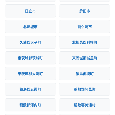
(群馬県) 高崎市
(群馬県) 佐波郡玉村町
(群馬県) 渋川市
(群馬県) 沼田市
(群馬県) 前橋市
(群馬県) 多野郡上野村
日立市
鉾田市
(群馬県) 多野郡神流町
(群馬県) 太田市
(群馬県) 藤岡市
(群馬県) 富岡市
(群馬県) 北群馬郡吉岡町
北茨城市
龍ケ崎市
(群馬県) 北群馬郡榛東村
(群馬県) 邑楽郡千代田町
(群馬県) 邑楽郡大泉町
(群馬県) 邑楽郡板倉町
久慈郡大子町
北相馬郡利根町
(群馬県) 邑楽郡明和町
(群馬県) 邑楽郡邑楽町
(群馬県) 利根郡みなかみ町
(群馬県) 利根郡昭和村
東茨城郡茨城町
東茨城郡城里町
(群馬県) 利根郡川場村
(群馬県) 利根郡片品村
東茨城郡大洗町
猿島郡境町
猿島郡五霞町
稲敷郡阿見町
稲敷郡河内町
稲敷郡美浦村