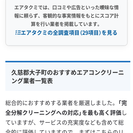
エアタクミでは、口コミや広告といった曖昧な情
報に頼らず、客観的な事実情報をもとにスコア計
算を行い業者を掲載しています。
エアタクミの全調査項目（29項目）を見る
専門性・技術力 (9)
完全分解洗浄
部分クリーニング
実績10年以上
久慈郡大子町のおすすめエアコンクリーニ
資格保有スタッフ
家庭用エアコン
業務用エアコン
ング業者一覧表
壁掛け型
天井カセット型
お掃除機能付き
信頼性・安心感 (8)
総合的におすすめする業者を厳選しました。
「完
保証付き
アフターフォロー
女性スタッフ在籍
全分解クリーニングへの対応」を最も高く評価
し
エコ洗剤使用
アレルギー対策
ハウスダスト除去
ていますが、サービスの充実度なども含めて総
地域密着型
フランチャイズ
合的に評価していますので、まずはこちらのリ