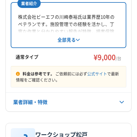
業者紹介
所在地
茨城県水戸市元吉田町1249
株式会社ビーエフの川﨑泰裕氏は業界歴10年の
ベテランです。施設管理での経験を活かし、丁
対応地域
寧な作業と分かりやすい報告が特徴。損害保険
久慈郡大子町
ひたちなか市
笠間市
結城市
行方市
加入済みです。茨城県ひたちなか市を中心に、
全部見る
エアコンクリーニングを通じて安全で快適な暮
高萩市
桜川市
鹿嶋市
小美玉市
常陸太田市
らしをサポートしています。
¥9,000
常陸大宮市
水戸市
石岡市
筑西市
潮来市
那珂市
通常タイプ
/台
日立市
鉾田市
北茨城市
結城郡八千代町
もっと見る
東茨城郡茨城町
東茨城郡城里町
東茨城郡大洗町
料金は参考です。
ご依頼前には必ず
公式サイト
で最新
情報をご確認ください。
営業時間
那珂郡東海村
8:00〜17:30
業者詳細・特徴
定休日
なし
詳細な料金表
業者情報
特徴
電話番号
0800-800-8815
ワークショップ松戸