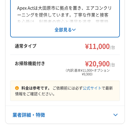
(千葉県) 山武郡九十九里町
(千葉県) 山武郡芝山町
栃木県那須郡那珂川町矢又650
(埼玉県) 久喜市
(埼玉県) 狭山市
(埼玉県) 熊谷市
Apex Actは大田原市に拠点を置き、エアコンクリ
(千葉県) 山武市
(千葉県) 四街道市
(千葉県) 市原市
(埼玉県) 戸田市
(埼玉県) 幸手市
(埼玉県) 行田市
ーニングを提供しています。丁寧な作業と接客
(千葉県) 市川市
(千葉県) 習志野市
(千葉県) 勝浦市
対応地域
を心掛け、利用者の安心と満足を追求。営業時
(埼玉県) 鴻巣市
(埼玉県) 坂戸市
(埼玉県) 三郷市
(千葉県) 松戸市
(千葉県) 成田市
(千葉県) 千葉市稲毛区
久慈郡大子町
常陸大宮市
(栃木県) さくら市
間外の予約や女性スタッフ同行も相談可能で
全部見る
(埼玉県) 志木市
(埼玉県) 児玉郡上里町
(千葉県) 千葉市花見川区
(千葉県) 千葉市若葉区
す。基本料金11,000円からで、複数台割引やオプ
(栃木県) 塩谷郡塩谷町
(栃木県) 塩谷郡高根沢町
(埼玉県) 児玉郡神川町
(埼玉県) 児玉郡美里町
(千葉県) 千葉市中央区
(千葉県) 千葉市美浜区
ションも用意されています。年中無休で対応し
¥11,000
(栃木県) 大田原市
(栃木県) 那須烏山市
通常タイプ
/台
(埼玉県) 春日部市
(埼玉県) 所沢市
(埼玉県) 上尾市
ています。
(千葉県) 千葉市緑区
(千葉県) 船橋市
(千葉県) 匝瑳市
(栃木県) 那須塩原市
(栃木県) 那須郡那珂川町
もっと見る
(埼玉県) 新座市
(埼玉県) 深谷市
(埼玉県) 川越市
(千葉県) 袖ケ浦市
(千葉県) 大網白里市
(千葉県) 銚子市
(栃木県) 那須郡那須町
(栃木県) 芳賀郡益子町
¥20,900
お掃除機能付き
(埼玉県) 川口市
(埼玉県) 草加市
(埼玉県) 大里郡寄居町
/台
(千葉県) 長生郡一宮町
(千葉県) 長生郡長生村
営業時間
(栃木県) 芳賀郡市貝町
(栃木県) 芳賀郡芳賀町
（内訳:基本¥11,000+オプション
(埼玉県) 秩父郡横瀬町
(埼玉県) 秩父郡皆野町
(千葉県) 長生郡長南町
(千葉県) 長生郡長柄町
¥9,900）
8:00〜20:00
(栃木県) 芳賀郡茂木町
(栃木県) 矢板市
(埼玉県) 秩父郡小鹿野町
(埼玉県) 秩父郡長瀞町
(千葉県) 長生郡白子町
(千葉県) 長生郡睦沢町
(埼玉県) 秩父郡東秩父村
(埼玉県) 秩父市
(埼玉県) 朝霞市
料金は参考です。
ご依頼前には必ず
公式サイト
で最新
定休日
(千葉県) 東金市
(千葉県) 南房総市
(千葉県) 柏市
情報をご確認ください。
(埼玉県) 鶴ヶ島市
(埼玉県) 東松山市
不定休
(千葉県) 白井市
(千葉県) 八街市
(千葉県) 八千代市
(埼玉県) 南埼玉郡宮代町
(埼玉県) 日高市
(千葉県) 富津市
(千葉県) 富里市
(千葉県) 茂原市
電話番号
(埼玉県) 入間郡越生町
(埼玉県) 入間郡三芳町
業者詳細・特徴
(千葉県) 木更津市
(千葉県) 野田市
(千葉県) 流山市
0287-92-0047
(埼玉県) 入間郡毛呂山町
(埼玉県) 入間市
(埼玉県) 白岡市
(埼玉県) さいたま市浦和区
(埼玉県) さいたま市岩槻区
(埼玉県) 八潮市
(埼玉県) 飯能市