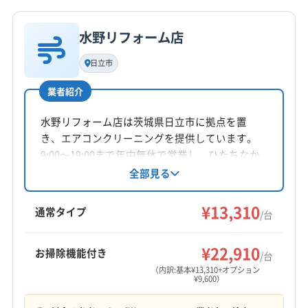
詳細な料金表
業者情報
特徴
(埼玉県) さいたま市見沼区
(埼玉県) さいたま市桜区
公式HP
(埼玉県) 比企郡ときがわ町
(埼玉県) 比企郡滑川町
公式サイトを見る
(埼玉県) さいたま市西区
(埼玉県) さいたま市大宮区
(埼玉県) 比企郡吉見町
(埼玉県) 比企郡小川町
水野リフォーム店
(埼玉県) さいたま市中央区
(埼玉県) さいたま市南区
基本情報
代表者名
(埼玉県) 比企郡川島町
(埼玉県) 比企郡鳩山町
(埼玉県) さいたま市北区
(埼玉県) さいたま市緑区
日立市
非公開
(埼玉県) 比企郡嵐山町
(埼玉県) 富士見市
(埼玉県) ふじみ野市
(埼玉県) 羽生市
(埼玉県) 越谷市
業者紹介
(埼玉県) 北葛飾郡松伏町
(埼玉県) 北葛飾郡杉戸町
(埼玉県) 桶川市
(埼玉県) 加須市
(埼玉県) 吉川市
所在地
(埼玉県) 北足立郡伊奈町
(埼玉県) 北本市
(埼玉県) 本庄市
栃木県大田原市
(埼玉県) 久喜市
(埼玉県) 狭山市
(埼玉県) 熊谷市
水野リフォーム店は茨城県日立市に拠点を置
(埼玉県) 蓮田市
(埼玉県) 和光市
(埼玉県) 蕨市
(埼玉県) 戸田市
(埼玉県) 幸手市
(埼玉県) 行田市
き、エアコンクリーニングを提供しています。
(東京都) あきる野市
(東京都) 稲城市
(東京都) 羽村市
対応地域
9:00〜19:00まで年中無休で営業し、ひたちなか
(埼玉県) 鴻巣市
(埼玉県) 坂戸市
(埼玉県) 三郷市
(東京都) 葛飾区
(東京都) 江戸川区
(東京都) 江東区
久慈郡大子町
つくば市
ひたちなか市
下妻市
市など茨城県内の幅広いエリアに対応。基本料
全部見る
(埼玉県) 志木市
(埼玉県) 児玉郡上里町
金は13,310円/台で複数台割引もあります。オプ
(東京都) 港区
(東京都) 荒川区
(東京都) 国分寺市
笠間市
結城市
古河市
高萩市
坂東市
桜川市
(埼玉県) 児玉郡神川町
(埼玉県) 児玉郡美里町
ションで消臭抗菌コートや室外機洗浄も可能で
¥13,310
(東京都) 国立市
(東京都) 狛江市
(東京都) 三鷹市
鹿嶋市
常陸太田市
常陸大宮市
水戸市
筑西市
通常タイプ
/台
(埼玉県) 春日部市
(埼玉県) 所沢市
(埼玉県) 上尾市
す。土日祝日対応で、防カビ抗菌コーティング
(東京都) 渋谷区
(東京都) 小金井市
(東京都) 小平市
那珂市
日立市
北茨城市
猿島郡境町
猿島郡五霞町
もっと見る
(埼玉県) 新座市
(埼玉県) 深谷市
(埼玉県) 川越市
にも対応しています。
(東京都) 昭島市
(東京都) 新宿区
(東京都) 杉並区
結城郡八千代町
東茨城郡茨城町
東茨城郡城里町
¥22,910
お掃除機能付き
(埼玉県) 川口市
(埼玉県) 草加市
(埼玉県) 大里郡寄居町
/台
(東京都) 世田谷区
(東京都) 清瀬市
(東京都) 西東京市
営業時間
東茨城郡大洗町
那珂郡東海村
(埼玉県) 羽生市
（内訳:基本¥13,310+オプション
(埼玉県) 秩父郡横瀬町
(埼玉県) 秩父郡皆野町
¥9,600）
8:00〜21:00
(東京都) 青梅市
(東京都) 千代田区
(東京都) 足立区
(埼玉県) 加須市
(埼玉県) 吉川市
(埼玉県) 久喜市
(埼玉県) 秩父郡小鹿野町
(埼玉県) 秩父郡長瀞町
(東京都) 多摩市
(東京都) 台東区
(東京都) 大田区
(埼玉県) 幸手市
(埼玉県) 春日部市
(埼玉県) 白岡市