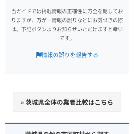
(東京都) 文京区
(東京都) 豊島区
(東京都) 北区
久慈郡大子町
かすみがうら市
つくばみらい市
(神奈川県) 三浦郡葉山町
(神奈川県) 三浦市
(東京都) 墨田区
(東京都) 目黒区
(東京都) 利島村
当ガイドでは掲載情報の正確性に万全を期してお
つくば市
ひたちなか市
稲敷市
下妻市
笠間市
(神奈川県) 小田原市
(神奈川県) 秦野市
(神奈川県) 逗子市
(東京都) 立川市
(東京都) 練馬区
(栃木県) さくら市
りますが、万が一情報の誤りなどにお気づきの際
牛久市
結城市
古河市
行方市
高萩市
坂東市
(神奈川県) 川崎市宮前区
(神奈川県) 川崎市幸区
(栃木県) 宇都宮市
(栃木県) 塩谷郡塩谷町
桜川市
鹿嶋市
取手市
守谷市
小美玉市
常総市
は、下記ボタンよりお知らせいただけますと幸い
もっと見る
(神奈川県) 川崎市高津区
(神奈川県) 川崎市川崎区
(栃木県) 塩谷郡高根沢町
(栃木県) 下都賀郡壬生町
常陸太田市
常陸大宮市
神栖市
水戸市
石岡市
です。
(神奈川県) 川崎市多摩区
(神奈川県) 川崎市中原区
(栃木県) 下都賀郡野木町
(栃木県) 下野市
営業時間
筑西市
潮来市
土浦市
那珂市
日立市
鉾田市
(神奈川県) 川崎市麻生区
(神奈川県) 相模原市中央区
0:00〜24:00
(栃木県) 河内郡上三川町
(栃木県) 佐野市
(栃木県) 鹿沼市
北茨城市
龍ケ崎市
稲敷郡阿見町
稲敷郡河内町
情報の誤りを報告する
(神奈川県) 相模原市南区
(神奈川県) 相模原市緑区
(栃木県) 小山市
(栃木県) 真岡市
(栃木県) 足利市
稲敷郡美浦村
猿島郡境町
猿島郡五霞町
(神奈川県) 足柄下郡真鶴町
(神奈川県) 足柄下郡湯河原町
定休日
(栃木県) 大田原市
(栃木県) 栃木市
(栃木県) 那須烏山市
結城郡八千代町
東茨城郡茨城町
東茨城郡城里町
年中無休
(神奈川県) 足柄下郡箱根町
(神奈川県) 足柄上郡開成町
(栃木県) 那須塩原市
(栃木県) 那須郡那珂川町
東茨城郡大洗町
那珂郡東海村
北相馬郡利根町
(神奈川県) 足柄上郡山北町
(神奈川県) 足柄上郡松田町
(栃木県) 那須郡那須町
(栃木県) 日光市
(栃木県) さくら市
(栃木県) 宇都宮市
電話番号
(神奈川県) 足柄上郡大井町
(神奈川県) 足柄上郡中井町
(栃木県) 芳賀郡益子町
(栃木県) 芳賀郡市貝町
非公開
(栃木県) 塩谷郡塩谷町
(栃木県) 塩谷郡高根沢町
(神奈川県) 大和市
(神奈川県) 中郡大磯町
» 茨城県全体の業者比較はこちら
(栃木県) 芳賀郡芳賀町
(栃木県) 芳賀郡茂木町
(栃木県) 下都賀郡壬生町
(栃木県) 下都賀郡野木町
(神奈川県) 中郡二宮町
(神奈川県) 藤沢市
公式HP
(栃木県) 矢板市
(神奈川県) 愛甲郡愛川町
(栃木県) 下野市
(栃木県) 河内郡上三川町
(栃木県) 佐野市
(神奈川県) 南足柄市
(神奈川県) 平塚市
(群馬県) みどり市
公式サイトなし
(神奈川県) 愛甲郡清川村
(神奈川県) 綾瀬市
(栃木県) 鹿沼市
(栃木県) 小山市
(栃木県) 真岡市
(群馬県) 安中市
(群馬県) 伊勢崎市
(神奈川県) 伊勢原市
(神奈川県) 横須賀市
(栃木県) 足利市
(栃木県) 大田原市
(栃木県) 栃木市
(群馬県) 甘楽郡下仁田町
(群馬県) 甘楽郡甘楽町