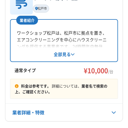
基本情報
代表者名
松戸市
公式HP
川﨑泰裕
公式サイトを見る
業者紹介
所在地
茨城県ひたちなか市釈迦町6-16
ワークショップ松戸は、松戸市に拠点を置き、
エアコンクリーニングを中心にハウスクリーニ
対応地域
ングを提供する事業者です。24時間年中無休
久慈郡大子町
かすみがうら市
つくば市
ひたちなか市
で、茨城県、栃木県、群馬県、埼玉県、千葉
全部見る
県、東京都、神奈川県と幅広いエリアに対応。
笠間市
牛久市
行方市
高萩市
桜川市
鹿嶋市
土日祝日も対応可能で、家の困り事を解決しま
¥10,000
小美玉市
常陸太田市
常陸大宮市
神栖市
水戸市
通常タイプ
/台
す。
石岡市
筑西市
潮来市
土浦市
那珂市
日立市
もっと見る
鉾田市
北茨城市
東茨城郡茨城町
東茨城郡城里町
料金は参考です。
詳細については、
業者名で検索の
上、ご確認ください。
営業時間
東茨城郡大洗町
那珂郡東海村
8:00〜18:00
業者詳細・特徴
定休日
年中無休
詳細な料金表