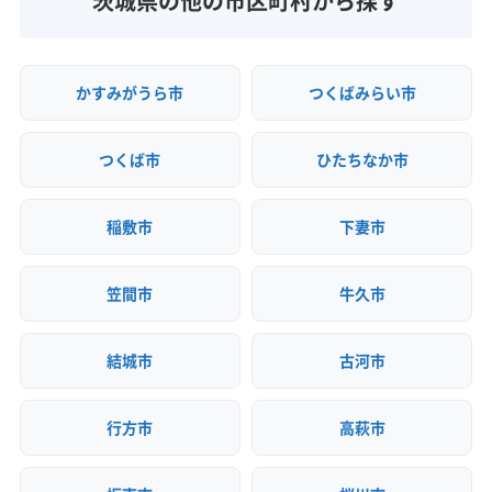
茨城県の他の市区町村から探す
(神奈川県) 横浜市旭区
(神奈川県) 横浜市磯子区
(栃木県) 那須烏山市
(栃木県) 那須塩原市
(群馬県) 甘楽郡南牧村
(群馬県) 館林市
(群馬県) 桐生市
(神奈川県) 横浜市栄区
(神奈川県) 横浜市金沢区
(栃木県) 那須郡那珂川町
(栃木県) 那須郡那須町
(群馬県) 吾妻郡高山村
(群馬県) 吾妻郡草津町
(神奈川県) 横浜市戸塚区
(神奈川県) 横浜市港南区
(栃木県) 日光市
(栃木県) 芳賀郡益子町
(群馬県) 吾妻郡中之条町
(群馬県) 吾妻郡長野原町
かすみがうら市
つくばみらい市
(神奈川県) 横浜市港北区
(神奈川県) 横浜市神奈川区
(栃木県) 芳賀郡市貝町
(栃木県) 芳賀郡芳賀町
(群馬県) 吾妻郡嬬恋村
(群馬県) 吾妻郡東吾妻町
(神奈川県) 横浜市瀬谷区
(神奈川県) 横浜市西区
(栃木県) 芳賀郡茂木町
(栃木県) 矢板市
(群馬県) 高崎市
(群馬県) 佐波郡玉村町
(群馬県) 渋川市
(神奈川県) 横浜市青葉区
(神奈川県) 横浜市泉区
つくば市
ひたちなか市
(群馬県) 沼田市
(群馬県) 前橋市
(群馬県) 多野郡上野村
(神奈川県) 横浜市中区
(神奈川県) 横浜市鶴見区
(群馬県) 多野郡神流町
(群馬県) 太田市
(群馬県) 藤岡市
(神奈川県) 横浜市都筑区
(神奈川県) 横浜市南区
稲敷市
下妻市
(群馬県) 富岡市
(群馬県) 北群馬郡吉岡町
(神奈川県) 横浜市保土ケ谷区
(神奈川県) 横浜市緑区
(群馬県) 北群馬郡榛東村
(群馬県) 邑楽郡千代田町
(神奈川県) 海老名市
(神奈川県) 鎌倉市
笠間市
牛久市
(群馬県) 邑楽郡大泉町
(群馬県) 邑楽郡板倉町
(神奈川県) 茅ヶ崎市
(神奈川県) 厚木市
(群馬県) 邑楽郡明和町
(群馬県) 邑楽郡邑楽町
(神奈川県) 高座郡寒川町
(神奈川県) 座間市
結城市
古河市
(群馬県) 利根郡みなかみ町
(群馬県) 利根郡昭和村
(神奈川県) 三浦郡葉山町
(神奈川県) 三浦市
(群馬県) 利根郡川場村
(群馬県) 利根郡片品村
(神奈川県) 小田原市
(神奈川県) 秦野市
(神奈川県) 逗子市
行方市
高萩市
(神奈川県) 川崎市宮前区
(神奈川県) 川崎市幸区
(神奈川県) 川崎市高津区
(神奈川県) 川崎市川崎区