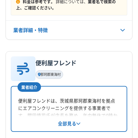
(埼玉県) 秩父郡東秩父村
(埼玉県) 秩父市
(埼玉県) 朝霞市
料金は参考です。
詳細については、
業者名で検索の
定休日
(東京都) 中央区
(東京都) 中野区
(東京都) 町田市
(埼玉県) 蓮田市
(栃木県) さくら市
(栃木県) 宇都宮市
上、ご確認ください。
(埼玉県) 鶴ヶ島市
(埼玉県) 東松山市
なし
(東京都) 調布市
(東京都) 東久留米市
(東京都) 東村山市
(栃木県) 塩谷郡塩谷町
(栃木県) 塩谷郡高根沢町
(埼玉県) 南埼玉郡宮代町
(埼玉県) 日高市
(東京都) 東大和市
(東京都) 日野市
(東京都) 八王子市
(栃木県) 下都賀郡壬生町
(栃木県) 下都賀郡野木町
電話番号
(埼玉県) 入間郡越生町
(埼玉県) 入間郡三芳町
業者詳細・特徴
080-5187-2729
(東京都) 板橋区
(東京都) 品川区
(東京都) 府中市
(栃木県) 下野市
(栃木県) 河内郡上三川町
(栃木県) 佐野市
(埼玉県) 入間郡毛呂山町
(埼玉県) 入間市
(埼玉県) 白岡市
(東京都) 武蔵村山市
(東京都) 武蔵野市
(東京都) 福生市
(栃木県) 鹿沼市
(栃木県) 小山市
(栃木県) 真岡市
(埼玉県) 八潮市
(埼玉県) 飯能市
詳細な料金表
業者情報
特徴
公式HP
(東京都) 文京区
(東京都) 豊島区
(東京都) 北区
(栃木県) 足利市
(栃木県) 大田原市
(栃木県) 栃木市
(埼玉県) 比企郡ときがわ町
(埼玉県) 比企郡滑川町
公式サイトを見る
(東京都) 墨田区
(東京都) 目黒区
(東京都) 立川市
(栃木県) 那須烏山市
(栃木県) 那須塩原市
(埼玉県) 比企郡吉見町
(埼玉県) 比企郡小川町
便利屋フレンド
基本情報
(東京都) 練馬区
(栃木県) さくら市
(栃木県) 宇都宮市
(栃木県) 那須郡那珂川町
(栃木県) 那須郡那須町
代表者名
(埼玉県) 比企郡川島町
(埼玉県) 比企郡鳩山町
那珂郡東海村
(栃木県) 塩谷郡塩谷町
(栃木県) 塩谷郡高根沢町
(栃木県) 日光市
(栃木県) 芳賀郡益子町
水野裕道
(埼玉県) 比企郡嵐山町
(埼玉県) 富士見市
(栃木県) 下都賀郡壬生町
(栃木県) 下都賀郡野木町
(栃木県) 芳賀郡市貝町
(栃木県) 芳賀郡芳賀町
業者紹介
(埼玉県) 北葛飾郡松伏町
(埼玉県) 北葛飾郡杉戸町
所在地
(栃木県) 下野市
(栃木県) 河内郡上三川町
(栃木県) 佐野市
(栃木県) 芳賀郡茂木町
(栃木県) 矢板市
(埼玉県) 北足立郡伊奈町
(埼玉県) 北本市
(埼玉県) 本庄市
茨城県日立市
便利屋フレンドは、茨城県那珂郡東海村を拠点
(栃木県) 鹿沼市
(栃木県) 小山市
(栃木県) 真岡市
(福島県) 河沼郡会津坂下町
(福島県) 河沼郡湯川村
(埼玉県) 蓮田市
(埼玉県) 和光市
(埼玉県) 蕨市
にエアコンクリーニングを提供する事業者で
(栃木県) 足利市
(栃木県) 大田原市
(栃木県) 栃木市
(福島県) 河沼郡柳津町
(福島県) 会津若松市
(東京都) あきる野市
(東京都) 稲城市
(東京都) 羽村市
対応地域
す。関田慎司氏が店長を務め、年中無休で0時か
(栃木県) 那須烏山市
(栃木県) 那須塩原市
(福島県) 岩瀬郡鏡石町
(福島県) 岩瀬郡天栄村
(東京都) 葛飾区
(東京都) 御蔵島村
(東京都) 江戸川区
久慈郡大子町
ひたちなか市
高萩市
常陸太田市
ら24時まで対応。茨城県と栃木県の一部地域で
全部見る
(栃木県) 那須郡那珂川町
(栃木県) 那須郡那須町
(福島県) 郡山市
(福島県) 須賀川市
出張費無料でサービスを提供しています。複数
(東京都) 江東区
(東京都) 港区
(東京都) 荒川区
常陸大宮市
水戸市
那珂市
日立市
北茨城市
(栃木県) 日光市
(栃木県) 芳賀郡益子町
(福島県) 西白河郡西郷村
(福島県) 西白河郡泉崎村
台割引もあり、エアコン掃除を通じて快適な生