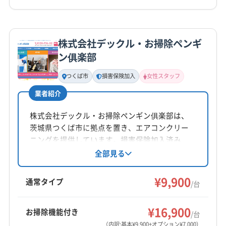
詳細な料金表
業者情報
特徴
株式会社デックル・お掃除ペンギ
基本情報
ン俱楽部
代表者名
本多
つくば市
損害保険加入
女性スタッフ
業者紹介
所在地
群馬県館林市
株式会社デックル・お掃除ペンギン俱楽部は、
茨城県つくば市に拠点を置き、エアコンクリー
対応地域
ニングを提供しています。損害保険加入済み
久慈郡大子町
猿島郡境町
猿島郡五霞町
で、女性スタッフの同行も可能です。基本料金
全部見る
(埼玉県) 羽生市
(埼玉県) 加須市
(埼玉県) 久喜市
9,900円からで、複数台割引や消臭抗菌コートな
(埼玉県) 熊谷市
(埼玉県) 行田市
(埼玉県) 鴻巣市
どのオプションも用意。土日祝日も対応し、年
¥9,900
通常タイプ
/台
(埼玉県) 深谷市
(埼玉県) 大里郡寄居町
(埼玉県) 東松山市
中無休で営業しています。
もっと見る
(埼玉県) 比企郡滑川町
(埼玉県) 比企郡吉見町
¥16,900
お掃除機能付き
/台
営業時間
(埼玉県) 比企郡小川町
(埼玉県) 比企郡川島町
（内訳:基本¥9,900+オプション¥7,000）