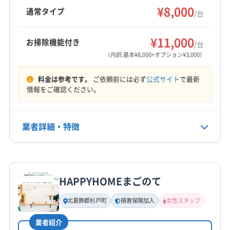
待以上のサービスを心がけています。
¥8,000
土浦市
鉾田市
稲敷郡阿見町
稲敷郡河内町
通常タイプ
/台
稲敷郡美浦村
もっと見る
¥11,000
お掃除機能付き
/台
営業時間
（内訳:基本¥8,000+オプション¥3,000）
9:00〜18:00
料金は参考です。
ご依頼前には必ず
公式サイト
で最新
定休日
情報をご確認ください。
不定休
業者詳細・特徴
電話番号
0120-792-410
詳細な料金表
業者情報
特徴
公式HP
公式サイトを見る
HAPPYHOMEまごのて
基本情報
代表者名
北葛飾郡杉戸町
損害保険加入
女性スタッフ
非公開
業者紹介