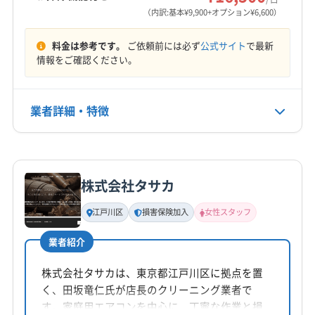
営業時間
（内訳:基本¥9,900+オプション¥6,600）
9:00〜18:00
料金は参考です。
ご依頼前には必ず
公式サイト
で最新
定休日
情報をご確認ください。
不定休
業者詳細・特徴
電話番号
0120-537-176
詳細な料金表
業者情報
特徴
公式HP
公式サイトを見る
株式会社タサカ
基本情報
代表者名
江戸川区
損害保険加入
女性スタッフ
高橋
業者紹介
所在地
茨城県桜川市
株式会社タサカは、東京都江戸川区に拠点を置
く、田坂竜仁氏が店長のクリーニング業者で
対応地域
す。家庭用エアコンを中心に、丁寧な作業と損