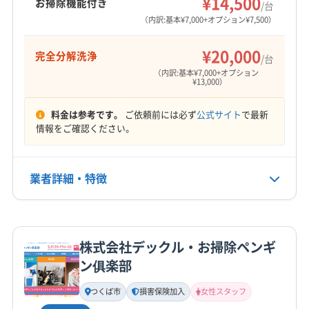
¥14,500
お掃除機能付き
/台
(埼玉県) 大里郡寄居町
(埼玉県) 秩父郡横瀬町
（内訳:基本¥7,000+オプション¥7,500）
(埼玉県) 秩父郡皆野町
(埼玉県) 秩父郡小鹿野町
(埼玉県) 秩父郡長瀞町
(埼玉県) 秩父郡東秩父村
¥20,000
完全分解洗浄
/台
(埼玉県) 東松山市
(埼玉県) 南埼玉郡宮代町
（内訳:基本¥7,000+オプション
¥13,000）
(埼玉県) 入間郡越生町
(埼玉県) 入間郡三芳町
(埼玉県) 入間郡毛呂山町
(埼玉県) 八潮市
(埼玉県) 飯能市
料金は参考です。
ご依頼前には必ず
公式サイト
で最新
(埼玉県) 比企郡ときがわ町
(埼玉県) 比企郡滑川町
情報をご確認ください。
(埼玉県) 比企郡吉見町
(埼玉県) 比企郡小川町
(埼玉県) 比企郡川島町
(埼玉県) 比企郡鳩山町
業者詳細・特徴
(埼玉県) 比企郡嵐山町
(埼玉県) 富士見市
(埼玉県) 北葛飾郡松伏町
(埼玉県) 北葛飾郡杉戸町
詳細な料金表
業者情報
特徴
(埼玉県) 北本市
(埼玉県) 本庄市
(埼玉県) 蓮田市
株式会社デックル・お掃除ペンギ
(埼玉県) 和光市
(東京都) 葛飾区
(東京都) 江戸川区
基本情報
ン俱楽部
(東京都) 江東区
(東京都) 港区
(東京都) 荒川区
代表者名
(東京都) 新宿区
(東京都) 千代田区
(東京都) 足立区
岩田
つくば市
損害保険加入
女性スタッフ
(東京都) 台東区
(東京都) 中央区
(東京都) 文京区