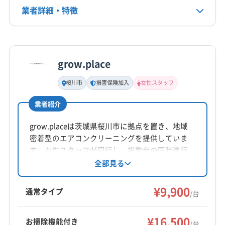
定休日
業者詳細・特徴
(埼玉県) 南埼玉郡宮代町
(埼玉県) 白岡市
(埼玉県) 八潮市
なし
(埼玉県) 富士見市
(埼玉県) 北葛飾郡松伏町
詳細な料金表
業者情報
特徴
(埼玉県) 北葛飾郡杉戸町
(埼玉県) 北足立郡伊奈町
電話番号
070−1258−0324
(埼玉県) 北本市
(埼玉県) 蓮田市
(東京都) 足立区
grow.place
基本情報
代表者名
公式HP
桜川市
損害保険加入
女性スタッフ
非公開
公式サイトを見る
業者紹介
所在地
茨城県つくばみらい市
grow.placeは茨城県桜川市に拠点を置き、地域
密着型のエアコンクリーニングを提供していま
対応地域
す。女性スタッフが同行し、複数台の同時進行
守谷市
かすみがうら市
つくばみらい市
つくば市
も可能。メーカーサービスマン出身のスタッフ
全部見る
が在籍しており、損害保険加入済みです。防カ
稲敷市
下妻市
牛久市
坂東市
取手市
小美玉市
ビ・抗菌コーティングにも対応し、丁寧な作業
¥9,900
常総市
石岡市
筑西市
土浦市
龍ケ崎市
通常タイプ
/台
とアフターフォローで快適な空間を実現してい
稲敷郡阿見町
稲敷郡河内町
稲敷郡美浦村
もっと見る
ます。
(栃木県) 下野市
(栃木県) 河内郡上三川町
(栃木県) 真岡市
¥16,500
お掃除機能付き
/台