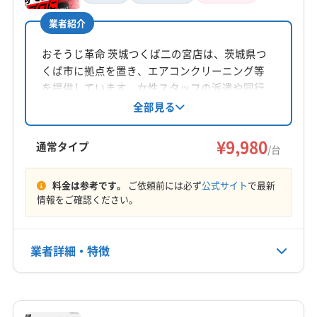
田坂竜仁
業者紹介
所在地
東京都江戸川区松江4-27-13
おそうじ革命 茨城つくば二の宮店は、茨城県つ
くば市に拠点を置き、エアコンクリーニング等
対応地域
を提供しています。女性スタッフの派遣や同行
守谷市
つくばみらい市
牛久市
取手市
常総市
が可能で、損害保険にも加入済み。営業時間外
全部見る
や対応地域外でも相談可能です。つくば市を中
土浦市
龍ケ崎市
(千葉県) 浦安市
(千葉県) 我孫子市
心に、筑西市、取手市など幅広いエリアに対応
¥9,980
(千葉県) 鎌ケ谷市
(千葉県) 君津市
(千葉県) 四街道市
通常タイプ
/台
しています。
(千葉県) 市原市
(千葉県) 市川市
(千葉県) 習志野市
もっと見る
(千葉県) 松戸市
(千葉県) 千葉市稲毛区
料金は参考です。
ご依頼前には必ず
公式サイト
で最新
情報をご確認ください。
営業時間
(千葉県) 千葉市花見川区
(千葉県) 千葉市若葉区
10:00〜20:00
(千葉県) 千葉市中央区
(千葉県) 千葉市美浜区
(千葉県) 千葉市緑区
(千葉県) 船橋市
(千葉県) 袖ケ浦市
業者詳細・特徴
定休日
(千葉県) 柏市
(千葉県) 富津市
(千葉県) 富里市
土・日・祝・お盆・年末年始
(千葉県) 木更津市
(千葉県) 野田市
(千葉県) 流山市
詳細な料金表
業者情報
特徴
(埼玉県) 越谷市
(埼玉県) 吉川市
(埼玉県) 三郷市
電話番号