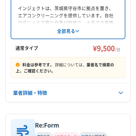
茨城県守谷市
インジェクトは、茨城県守谷市に拠点を置き、
エアコンクリーニングを提供しています。自社
対応地域
対応による丁寧な作業が特徴で、大手での業務
守谷市
かすみがうら市
つくばみらい市
つくば市
経験も豊富です。損害保険加入済みで、女性ス
全部見る
タッフの同行も可能。年中無休で、茨城県、埼
稲敷市
下妻市
牛久市
坂東市
取手市
常総市
玉県、千葉県、東京都の一部エリアに対応して
¥9,500
石岡市
土浦市
龍ケ崎市
稲敷郡阿見町
通常タイプ
/台
います。
稲敷郡河内町
稲敷郡美浦村
北相馬郡利根町
もっと見る
(千葉県) 印西市
(千葉県) 浦安市
(千葉県) 我孫子市
料金は参考です。
詳細については、
業者名で検索の
上、ご確認ください。
営業時間
(千葉県) 鎌ケ谷市
(千葉県) 佐倉市
(千葉県) 市川市
08:00〜20:00
(千葉県) 習志野市
(千葉県) 松戸市
(千葉県) 成田市
(千葉県) 千葉市稲毛区
(千葉県) 千葉市花見川区
業者詳細・特徴
定休日
(千葉県) 千葉市中央区
(千葉県) 千葉市美浜区
年中無休
(千葉県) 船橋市
(千葉県) 柏市
(千葉県) 白井市
詳細な料金表
業者情報
特徴
(千葉県) 八千代市
(千葉県) 野田市
(千葉県) 流山市
電話番号
非公開
(埼玉県) 越谷市
(埼玉県) 吉川市
(埼玉県) 三郷市
Re:Form
基本情報
(埼玉県) 春日部市
(埼玉県) 川口市
(埼玉県) 草加市
代表者名