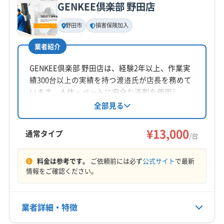
03-3655-5905
(埼玉県) 川口市
(埼玉県) 草加市
(埼玉県) 八潮市
GENKEE倶楽部 野田店
基本情報
(東京都) 葛飾区
(東京都) 江戸川区
(東京都) 江東区
代表者名
野田市
損害保険加入
公式HP
小針
(東京都) 港区
(東京都) 荒川区
(東京都) 渋谷区
公式サイトを見る
(東京都) 新宿区
(東京都) 杉並区
(東京都) 世田谷区
業者紹介
所在地
(東京都) 千代田区
(東京都) 足立区
(東京都) 台東区
茨城県つくば市二の宮4-6-1 小野崎アパ-ト9-203
GENKEE倶楽部 野田店は、経験2年以上、作業実
(東京都) 大田区
(東京都) 中央区
(東京都) 中野区
績300台以上の実績を持つ渡邉氏が店長を務めて
(東京都) 板橋区
(東京都) 品川区
(東京都) 文京区
対応地域
います。人体・ペットに安全な洗剤を使用し、
(東京都) 豊島区
(東京都) 北区
(東京都) 墨田区
守谷市
つくばみらい市
つくば市
稲敷市
下妻市
損害保険にも加入済み。千葉県野田市を中心
全部見る
(東京都) 目黒区
(東京都) 練馬区
に、エアコンクリーニングを通じて快適な生活
牛久市
坂東市
取手市
常総市
筑西市
土浦市
をサポートしています。土日祝日も対応し、防
¥13,000
龍ケ崎市
稲敷郡阿見町
稲敷郡河内町
稲敷郡美浦村
通常タイプ
/台
カビ・抗菌コーティングも実施しています。
もっと見る
料金は参考です。
ご依頼前には必ず
公式サイト
で最新
情報をご確認ください。
営業時間
8:00〜19:00
業者詳細・特徴
定休日
水