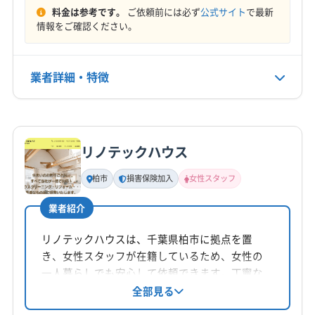
(千葉県) 柏市
(千葉県) 野田市
料金は参考です。
ご依頼前には必ず
公式サイト
で最新
定休日
情報をご確認ください。
年中無休
電話番号
業者詳細・特徴
0120-936-112
詳細な料金表
業者情報
特徴
公式HP
公式サイトを見る
リノテックハウス
基本情報
代表者名
柏市
損害保険加入
女性スタッフ
横山
業者紹介
所在地
茨城県かすみがうら市牛渡2976-11
リノテックハウスは、千葉県柏市に拠点を置
き、女性スタッフが在籍しているため、女性の
対応地域
一人暮らしでも安心して依頼できます。丁寧な
守谷市
かすみがうら市
つくばみらい市
つくば市
作業と損害保険加入で、万が一の際も安心。防
全部見る
カビ・抗菌コーティングにも対応。利用者の期
下妻市
牛久市
行方市
小美玉市
水戸市
石岡市