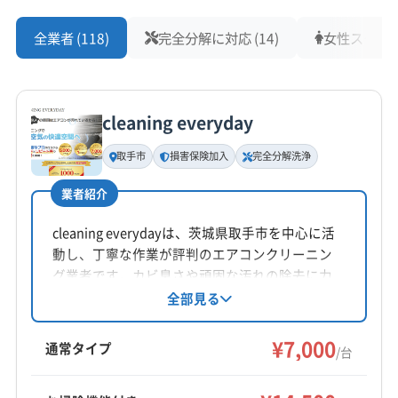
北相馬郡利根町
(千葉県) 印西市
(千葉県) 我孫子市
もっと見る
(千葉県) 白井市
(千葉県) 八街市
(千葉県) 八千代市
(千葉県) 鎌ケ谷市
(千葉県) 佐倉市
(千葉県) 市川市
全業者 (118)
完全分解に対応 (14)
女性スタッフ在
(千葉県) 富津市
(千葉県) 富里市
(千葉県) 茂原市
営業時間
(千葉県) 松戸市
(千葉県) 成田市
(千葉県) 船橋市
(千葉県) 木更津市
(千葉県) 野田市
(千葉県) 流山市
9:00〜19:00
(千葉県) 柏市
(千葉県) 白井市
(千葉県) 八千代市
(埼玉県) さいたま市浦和区
(埼玉県) さいたま市岩槻区
(千葉県) 野田市
(千葉県) 流山市
(埼玉県) さいたま市見沼区
(埼玉県) さいたま市桜区
cleaning everyday
定休日
年中無休
(埼玉県) さいたま市西区
(埼玉県) さいたま市大宮区
取手市
損害保険加入
完全分解洗浄
(埼玉県) さいたま市中央区
(埼玉県) さいたま市南区
電話番号
(埼玉県) さいたま市北区
(埼玉県) さいたま市緑区
業者紹介
非公開
(埼玉県) ふじみ野市
(埼玉県) 羽生市
(埼玉県) 越谷市
cleaning everydayは、茨城県取手市を中心に活
(埼玉県) 桶川市
(埼玉県) 加須市
(埼玉県) 久喜市
公式HP
動し、丁寧な作業が評判のエアコンクリーニン
(埼玉県) 狭山市
(埼玉県) 戸田市
(埼玉県) 幸手市
公式サイトなし
グ業者です。カビ臭さや頑固な汚れの除去に力
(埼玉県) 行田市
(埼玉県) 鴻巣市
(埼玉県) 三郷市
を入れ、完全分解洗浄や防カビ・抗菌コーティ
全部見る
(埼玉県) 志木市
(埼玉県) 児玉郡上里町
ングにも対応。損害保険加入済みです。毎日10
時から20時まで営業しており、見積もり相談も
(埼玉県) 児玉郡神川町
(埼玉県) 児玉郡美里町
¥7,000
通常タイプ
/台
気軽にできる点が特徴です。
(埼玉県) 春日部市
(埼玉県) 上尾市
(埼玉県) 新座市
(埼玉県) 深谷市
(埼玉県) 川口市
(埼玉県) 草加市