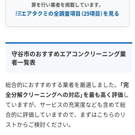
算を行い業者を掲載しています。
エアタクミの全調査項目（29項目）を見る
専門性・技術力 (9)
完全分解洗浄
部分クリーニング
実績10年以上
守谷市のおすすめエアコンクリーニング業
資格保有スタッフ
家庭用エアコン
業務用エアコン
者一覧表
壁掛け型
天井カセット型
お掃除機能付き
信頼性・安心感 (8)
総合的におすすめする業者を厳選しました。
「完
保証付き
アフターフォロー
女性スタッフ在籍
全分解クリーニングへの対応」を最も高く評価
し
エコ洗剤使用
アレルギー対策
ハウスダスト除去
ていますが、サービスの充実度なども含めて総
地域密着型
フランチャイズ
合的に評価していますので、まずはこちらのリ
利便性・サービス (12)
ストからご検討ください。
定額料金
複数台割引
初回割引
定期メンテナンス