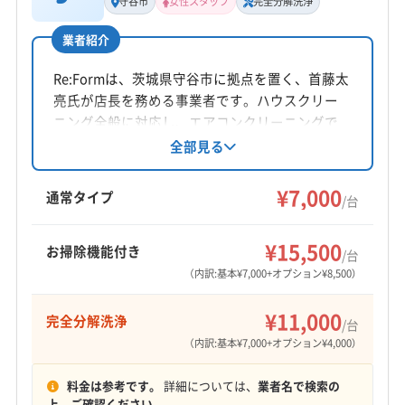
守谷市
女性スタッフ
完全分解洗浄
公式HP
非公開
(埼玉県) 八潮市
(東京都) 葛飾区
(東京都) 江戸川区
公式サイトなし
(東京都) 江東区
(東京都) 荒川区
(東京都) 足立区
業者紹介
所在地
(東京都) 台東区
(東京都) 墨田区
茨城県守谷市
Re:Formは、茨城県守谷市に拠点を置く、首藤太
亮氏が店長を務める事業者です。ハウスクリー
対応地域
ニング全般に対応し、エアコンクリーニングで
守谷市
つくばみらい市
つくば市
ひたちなか市
はオリジナルの洗剤を使用、女性スタッフの同
全部見る
行も可能です。大手での業務経験も豊富で、丁
稲敷市
下妻市
牛久市
結城市
古河市
行方市
寧な作業が魅力です。年中無休で対応していま
¥7,000
鹿嶋市
取手市
常総市
常陸大宮市
神栖市
水戸市
通常タイプ
/台
す。
石岡市
筑西市
潮来市
土浦市
那珂市
鉾田市
もっと見る
龍ケ崎市
稲敷郡阿見町
稲敷郡河内町
稲敷郡美浦村
¥15,500
お掃除機能付き
/台
営業時間
猿島郡境町
猿島郡五霞町
久慈郡大子町
（内訳:基本¥7,000+オプション¥8,500）
8:00〜21:00
結城郡八千代町
(千葉県) いすみ市
(千葉県) 旭市
¥11,000
完全分解洗浄
(千葉県) 安房郡鋸南町
(千葉県) 夷隅郡御宿町
/台
定休日
（内訳:基本¥7,000+オプション¥4,000）
(千葉県) 夷隅郡大多喜町
(千葉県) 印西市
なし
(千葉県) 印旛郡栄町
(千葉県) 印旛郡酒々井町
料金は参考です。
詳細については、
業者名で検索の
(千葉県) 浦安市
(千葉県) 我孫子市
(千葉県) 鎌ケ谷市
電話番号
上、ご確認ください。