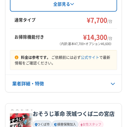
守谷市
かすみがうら市
つくばみらい市
つくば市
害保険加入による安心を提供。女性スタッフの
全部見る
同行も可能で、土日祝日も対応しています。基
ひたちなか市
下妻市
笠間市
牛久市
結城市
本料金7,700円/台で、お掃除機能付きエアコンや
¥7,700
坂東市
桜川市
小美玉市
常総市
常陸太田市
通常タイプ
/台
室外機洗浄などのオプションも用意していま
常陸大宮市
水戸市
石岡市
筑西市
土浦市
那珂市
もっと見る
す。
日立市
鉾田市
稲敷郡阿見町
結城郡八千代町
¥14,300
お掃除機能付き
/台
営業時間
東茨城郡茨城町
東茨城郡城里町
東茨城郡大洗町
（内訳:基本¥7,700+オプション¥6,600）
9:00〜18:00
那珂郡東海村
料金は参考です。
ご依頼前には必ず
公式サイト
で最新
定休日
情報をご確認ください。
不定休
業者詳細・特徴
電話番号
非公開
詳細な料金表
業者情報
特徴
公式HP
公式サイトを見る
おそうじ革命 茨城つくば二の宮店
基本情報
代表者名
つくば市
損害保険加入
女性スタッフ