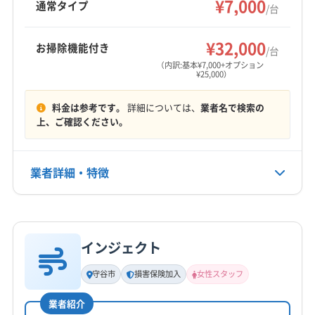
¥7,000
通常タイプ
/台
リアに対応。土日祝日対応や防カビ抗菌コーテ
ィングも魅力です。
¥32,000
お掃除機能付き
/台
（内訳:基本¥7,000+オプション
¥25,000）
料金は参考です。
詳細については、
業者名で検索の
上、ご確認ください。
業者詳細・特徴
詳細な料金表
業者情報
特徴
インジェクト
基本情報
代表者名
守谷市
損害保険加入
女性スタッフ
非公開
業者紹介
所在地