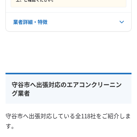
非公開
(千葉県) 鴨川市
(千葉県) 館山市
(千葉県) 君津市
(千葉県) 香取郡神崎町
(千葉県) 香取郡多古町
公式HP
業者詳細・特徴
(千葉県) 香取郡東庄町
(千葉県) 香取市
(千葉県) 佐倉市
公式サイトなし
(千葉県) 山武郡横芝光町
(千葉県) 山武郡九十九里町
詳細な料金表
業者情報
特徴
(千葉県) 山武郡芝山町
(千葉県) 山武市
(千葉県) 四街道市
(千葉県) 市原市
(千葉県) 市川市
(千葉県) 習志野市
(千葉県) 勝浦市
(千葉県) 松戸市
(千葉県) 成田市
基本情報
代表者名
(千葉県) 千葉市稲毛区
(千葉県) 千葉市花見川区
首藤太亮
(千葉県) 千葉市若葉区
(千葉県) 千葉市中央区
(千葉県) 千葉市美浜区
(千葉県) 千葉市緑区
守谷市へ出張対応のエアコンクリーニン
所在地
茨城県守谷市松ケ丘4-18-8-202
(千葉県) 船橋市
(千葉県) 匝瑳市
(千葉県) 袖ケ浦市
グ業者
(千葉県) 大網白里市
(千葉県) 銚子市
対応地域
(千葉県) 長生郡一宮町
(千葉県) 長生郡長生村
守谷市
つくばみらい市
つくば市
稲敷市
下妻市
守谷市へ出張対応している全118社をご紹介しま
(千葉県) 長生郡長南町
(千葉県) 長生郡長柄町
牛久市
古河市
坂東市
取手市
常総市
土浦市
す。
(千葉県) 長生郡白子町
(千葉県) 長生郡睦沢町
龍ケ崎市
稲敷郡阿見町
稲敷郡河内町
稲敷郡美浦村
(千葉県) 東金市
(千葉県) 南房総市
(千葉県) 柏市