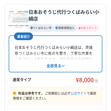
詳細な料金表
業者情報
特徴
公式HP
(神奈川県) 横浜市栄区
(神奈川県) 横浜市金沢区
公式サイトを見る
(神奈川県) 横浜市戸塚区
(神奈川県) 横浜市港南区
日本おそうじ代行つくばみらい小
基本情報
絹店
(神奈川県) 横浜市港北区
(神奈川県) 横浜市神奈川区
代表者名
(神奈川県) 横浜市瀬谷区
(神奈川県) 横浜市西区
井上拓
つくばみらい市
損害保険加入
女性スタッフ
(神奈川県) 横浜市青葉区
(神奈川県) 横浜市泉区
業者紹介
所在地
(神奈川県) 横浜市中区
(神奈川県) 横浜市鶴見区
埼玉県北葛飾郡杉戸町清地4-2-5
(神奈川県) 横浜市都筑区
(神奈川県) 横浜市南区
日本おそうじ代行つくばみらい小絹店は、茨城
(神奈川県) 横浜市保土ケ谷区
(神奈川県) 横浜市緑区
県つくばみらい市に拠点を置き、丁寧な作業を
対応地域
心掛けている事業者です。福祉施設での経験を
(神奈川県) 厚木市
(神奈川県) 座間市
守谷市
下妻市
結城市
古河市
坂東市
常総市
活かしたきめ細やかな対応が特徴で、女性スタ
全部見る
(神奈川県) 相模原市中央区
(神奈川県) 相模原市南区
筑西市
猿島郡境町
猿島郡五霞町
結城郡八千代町
ッフが対応。エアコンクリーニングでは、カビ
(神奈川県) 相模原市緑区
(神奈川県) 大和市
(千葉県) 野田市
(埼玉県) さいたま市浦和区
や細菌から健康を守り、電気代の節約もサポー
¥8,000
通常タイプ
/台
(埼玉県) 羽生市
(埼玉県) 越谷市
(埼玉県) 桶川市
トしています。消臭・抗菌・防カビコートも提
もっと見る
供しています。
(埼玉県) 加須市
(埼玉県) 久喜市
(埼玉県) 熊谷市
料金は参考です。
ご依頼前には必ず
公式サイト
で最新
営業時間
(埼玉県) 幸手市
(埼玉県) 鴻巣市
(埼玉県) 坂戸市
情報をご確認ください。
9:00〜18:00
(埼玉県) 三郷市
(埼玉県) 春日部市
(埼玉県) 上尾市
(埼玉県) 川越市
(埼玉県) 草加市
(埼玉県) 鶴ヶ島市