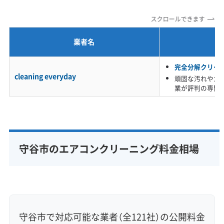
当日予約可能
即日対応可能
24時間対応
土日祝日対応
スクロールできます
年末年始対応
防カビ・抗菌
消臭処理
防汚コーティング
業者名
※項目にカーソルを合わせると詳細な説明が表示されます。
完全分解クリー
cleaning everyday
頑固な汚れやカ
業が評判の専門
守谷市のエアコンクリーニング料金相場
守谷市で対応可能な業者（全121社）の公開料金