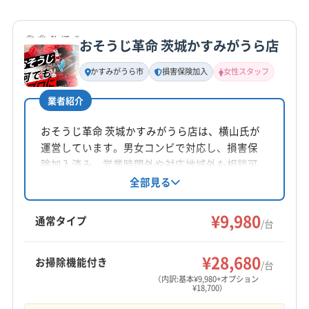
詳細な料金表
業者情報
特徴
公式HP
(東京都) 足立区
(東京都) 台東区
(東京都) 墨田区
公式サイトを見る
おそうじ革命 茨城かすみがうら店
基本情報
代表者名
かすみがうら市
損害保険加入
女性スタッフ
非公開
業者紹介
所在地
茨城県つくば市
おそうじ革命 茨城かすみがうら店は、横山氏が
運営しています。男女コンビで対応し、損害保
対応地域
険加入済み。営業時間外や対応地域外も相談可
守谷市
かすみがうら市
つくばみらい市
つくば市
能です。女性スタッフの派遣や同行も可能。基
全部見る
本料金9,980円〜。茨城県かすみがうら市を中心
ひたちなか市
稲敷市
下妻市
笠間市
牛久市
にエアコンクリーニングを提供しています。
¥9,980
結城市
古河市
行方市
坂東市
桜川市
取手市
通常タイプ
/台
小美玉市
常総市
水戸市
石岡市
筑西市
土浦市
もっと見る
那珂市
日立市
鉾田市
龍ケ崎市
稲敷郡阿見町
¥28,680
お掃除機能付き
/台
営業時間
稲敷郡河内町
稲敷郡美浦村
久慈郡大子町
（内訳:基本¥9,980+オプション
¥18,700）
9:00〜19:00
結城郡八千代町
(千葉県) 印西市
(千葉県) 我孫子市