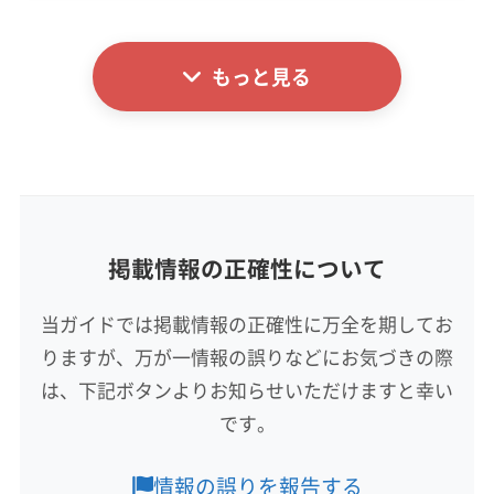
詳細な料金表
業者情報
特徴
電話番号
0120-792-409
もっと見る
基本情報
代表者名
公式HP
渡邉
公式サイトを見る
所在地
千葉県野田市野田667
掲載情報の正確性について
対応地域
守谷市
坂東市
(千葉県) 柏市
(千葉県) 野田市
当ガイドでは掲載情報の正確性に万全を期してお
(千葉県) 流山市
(埼玉県) 春日部市
りますが、万が一情報の誤りなどにお気づきの際
営業時間
は、下記ボタンよりお知らせいただけますと幸い
8:30〜18:00
です。
定休日
情報の誤りを報告する
年中無休