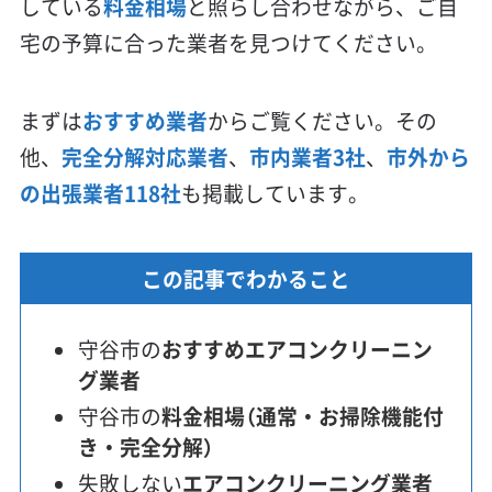
している
料金相場
と照らし合わせながら、ご自
宅の予算に合った業者を見つけてください。
まずは
おすすめ業者
からご覧ください。その
他、
完全分解対応業者
、
市内業者3社
、
市外から
の出張業者118社
も掲載しています。
この記事でわかること
守谷市の
おすすめエアコンクリーニン
グ業者
守谷市の
料金相場（通常・お掃除機能付
き・完全分解）
失敗しない
エアコンクリーニング業者