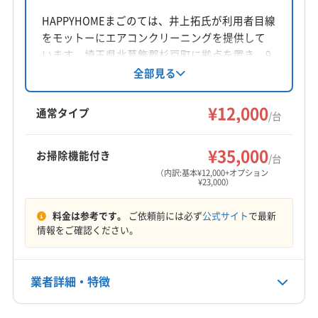
所在地
千葉県柏市増尾1-5-17
HAPPYHOMEまごのては、井上拓氏が利用者目線
をモットーにエアコンクリーニングを提供して
対応地域
います。埼玉県北葛飾郡杉戸町に拠点を置き、9
守谷市
つくばみらい市
つくば市
稲敷市
牛久市
時から18時まで年中無休で営業。大手での経験
全部見る
を活かし、損害保険加入済みです。女性スタッ
取手市
龍ケ崎市
稲敷郡阿見町
稲敷郡河内町
フ同行可能。基本料金12,000円で、複数台割引や
¥12,000
稲敷郡美浦村
北相馬郡利根町
(千葉県) 印西市
通常タイプ
/台
掃除機能付きオプションも用意されています。
(千葉県) 我孫子市
(千葉県) 鎌ケ谷市
(千葉県) 市川市
もっと見る
対応エリアは埼玉、東京、茨城、千葉の一部地
(千葉県) 習志野市
(千葉県) 松戸市
(千葉県) 千葉市稲毛区
¥35,000
お掃除機能付き
域です。
/台
営業時間
(千葉県) 千葉市花見川区
(千葉県) 千葉市若葉区
（内訳:基本¥12,000+オプション
¥23,000）
10:00〜18:00
(千葉県) 千葉市中央区
(千葉県) 千葉市美浜区
(千葉県) 千葉市緑区
(千葉県) 船橋市
(千葉県) 柏市
料金は参考です。
ご依頼前には必ず
公式サイト
で最新
定休日
(千葉県) 白井市
(千葉県) 八千代市
(千葉県) 野田市
情報をご確認ください。
日・祝
(千葉県) 流山市
(東京都) 町田市
(東京都) 日野市
(東京都) 八王子市
(東京都) 府中市
(東京都) 立川市
電話番号
業者詳細・特徴
0120-896-970
(神奈川県) 愛甲郡愛川町
(神奈川県) 愛甲郡清川村
(神奈川県) 横浜市旭区
(神奈川県) 横浜市磯子区