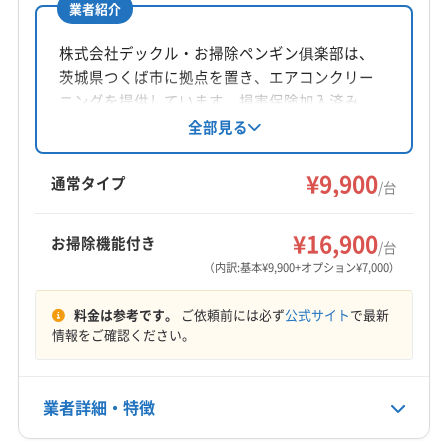
業者紹介
所在地
(東京都) 北区
(東京都) 墨田区
茨城県取手市寺田4818-10
株式会社デックル・お掃除ペンギン俱楽部は、
茨城県つくば市に拠点を置き、エアコンクリー
対応地域
ニングを提供しています。損害保険加入済み
守谷市
つくばみらい市
つくば市
牛久市
坂東市
で、女性スタッフの同行も可能です。基本料金
全部見る
取手市
常総市
龍ケ崎市
稲敷郡河内町
9,900円からで、複数台割引や消臭抗菌コートな
北相馬郡利根町
(千葉県) 印西市
(千葉県) 印旛郡栄町
どのオプションも用意。土日祝日も対応し、年
¥9,900
通常タイプ
/台
(千葉県) 印旛郡酒々井町
(千葉県) 我孫子市
中無休で営業しています。
もっと見る
(千葉県) 鎌ケ谷市
(千葉県) 佐倉市
(千葉県) 四街道市
¥16,900
お掃除機能付き
/台
営業時間
(千葉県) 市川市
(千葉県) 習志野市
(千葉県) 松戸市
（内訳:基本¥9,900+オプション¥7,000）
10:00〜20:00
(千葉県) 千葉市稲毛区
(千葉県) 千葉市花見川区
(千葉県) 千葉市美浜区
(千葉県) 船橋市
(千葉県) 柏市
料金は参考です。
ご依頼前には必ず
公式サイト
で最新
定休日
情報をご確認ください。
(千葉県) 白井市
(千葉県) 八千代市
(千葉県) 野田市
不定休
(千葉県) 流山市
(埼玉県) 越谷市
(埼玉県) 吉川市
(埼玉県) 三郷市
(埼玉県) 川口市
(埼玉県) 草加市
電話番号
業者詳細・特徴
080-2162-9228
(埼玉県) 八潮市
(埼玉県) 北葛飾郡松伏町
(東京都) 葛飾区
(東京都) 江戸川区
(東京都) 江東区
(東京都) 荒川区