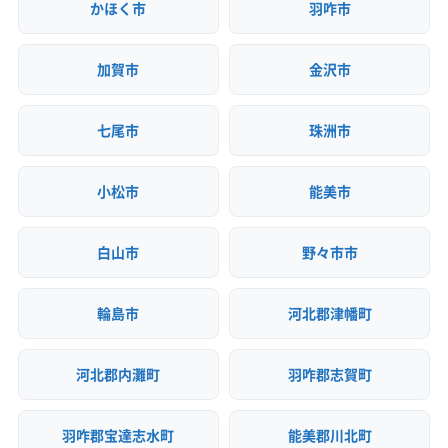
かほく市
羽咋市
加賀市
金沢市
七尾市
珠洲市
小松市
能美市
白山市
野々市市
輪島市
河北郡津幡町
河北郡内灘町
羽咋郡志賀町
羽咋郡宝達志水町
能美郡川北町