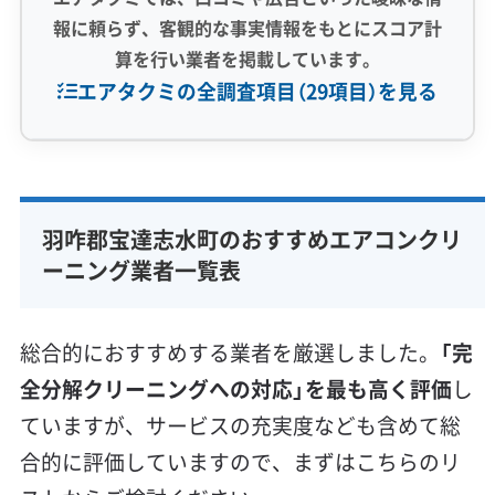
報に頼らず、客観的な事実情報をもとにスコア計
算を行い業者を掲載しています。
エアタクミの全調査項目（29項目）を見る
専門性・技術力 (9)
完全分解洗浄
部分クリーニング
実績10年以上
羽咋郡宝達志水町のおすすめエアコンクリ
資格保有スタッフ
家庭用エアコン
業務用エアコン
ーニング業者一覧表
壁掛け型
天井カセット型
お掃除機能付き
信頼性・安心感 (8)
総合的におすすめする業者を厳選しました。
「完
保証付き
アフターフォロー
女性スタッフ在籍
全分解クリーニングへの対応」を最も高く評価
し
エコ洗剤使用
アレルギー対策
ハウスダスト除去
ていますが、サービスの充実度なども含めて総
地域密着型
フランチャイズ
合的に評価していますので、まずはこちらのリ
利便性・サービス (12)