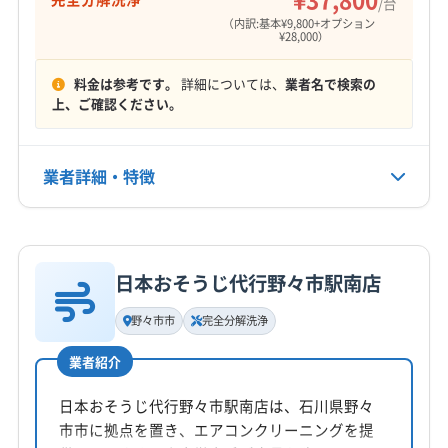
/台
定休日
（内訳:基本¥9,800+オプション
(富山県) 砺波市
(富山県) 南砺市
(富山県) 氷見市
年中無休
¥28,000）
(富山県) 富山市
(岐阜県) 高山市
(岐阜県) 大野郡白川村
(岐阜県) 飛騨市
料金は参考です。
詳細については、
業者名で検索の
電話番号
上、ご確認ください。
0766-73-2113
公式HP
業者詳細・特徴
公式サイトを見る
詳細な料金表
業者情報
特徴
日本おそうじ代行野々市駅南店
基本情報
代表者名
野々市市
完全分解洗浄
非公開
業者紹介
所在地
石川県河北郡内灘町
日本おそうじ代行野々市駅南店は、石川県野々
市市に拠点を置き、エアコンクリーニングを提