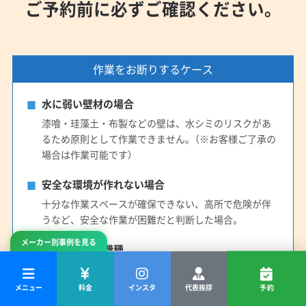
ご予約前に必ずご確認ください。
作業をお断りするケース
水に弱い壁材の場合
漆喰・珪藻土・布製などの壁は、水シミのリスクがあ
るため原則として作業できません。（※お客様ご了承の
場合は作業可能です）
安全な環境が作れない場合
十分な作業スペースが確保できない、高所で危険が伴
うなど、安全な作業が困難だと判断した場合。
メーカー別事例を見る
対応できない機種
一部の特殊な機種や、構造上分解が困難な「お掃除機能
付きエアコン」は対応できない場合がございます。ご予
メニュー
料金
インスタ
代表挨拶
予約
約後にご確認させていただきます。