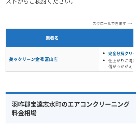
ストからご検討ください。
定額料金
複数台割引
初回割引
定期メンテナンス
当日予約可能
即日対応可能
24時間対応
土日祝日対応
スクロールできます
年末年始対応
防カビ・抗菌
消臭処理
防汚コーティング
業者名
※項目にカーソルを合わせると詳細な説明が表示されます。
完全分解クリー
美ックリーン金澤 富山店
仕上がりに満足
信がうかがえる
羽咋郡宝達志水町のエアコンクリーニング
料金相場