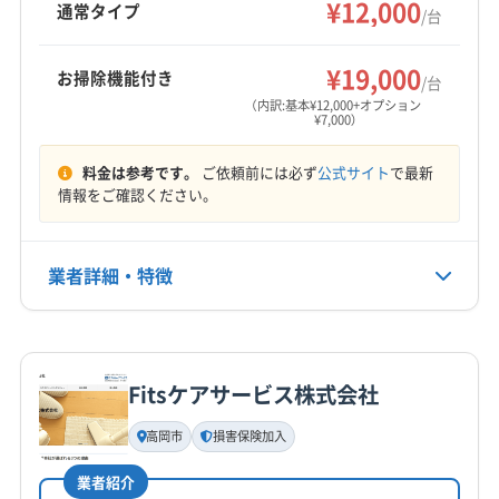
¥12,000
輪島市
羽咋郡志賀町
河北郡津幡町
河北郡内灘町
通常タイプ
/台
寧な作業が魅力です。
鹿島郡中能登町
能美郡川北町
鳳珠郡穴水町
もっと見る
鳳珠郡能登町
(富山県) 高岡市
(富山県) 射水市
¥19,000
お掃除機能付き
/台
営業時間
(富山県) 小矢部市
(富山県) 砺波市
(富山県) 南砺市
（内訳:基本¥12,000+オプション
¥7,000）
8:00〜18:00
(富山県) 氷見市
(富山県) 富山市
(岐阜県) 大野郡白川村
(福井県) あわら市
(福井県) 越前市
料金は参考です。
ご依頼前には必ず
公式サイト
で最新
定休日
(福井県) 吉田郡永平寺町
(福井県) 今立郡池田町
情報をご確認ください。
なし
(福井県) 坂井市
(福井県) 鯖江市
(福井県) 勝山市
(福井県) 大野市
(福井県) 丹生郡越前町
電話番号
業者詳細・特徴
076-227-9497
(福井県) 南条郡南越前町
(福井県) 福井市
詳細な料金表
業者情報
特徴
公式HP
公式サイトを見る
Fitsケアサービス株式会社
基本情報
代表者名
高岡市
損害保険加入
清水真治
業者紹介