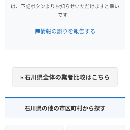
鹿島郡中能登町
能美郡川北町
鳳珠郡穴水町
は、下記ボタンよりお知らせいただけますと幸い
もっと見る
鳳珠郡能登町
(富山県) 下新川郡朝日町
です。
営業時間
(富山県) 下新川郡入善町
(富山県) 滑川市
(富山県) 魚津市
8:00〜20:00
(富山県) 高岡市
(富山県) 黒部市
(富山県) 射水市
情報の誤りを報告する
(富山県) 小矢部市
(富山県) 中新川郡舟橋村
定休日
(富山県) 中新川郡上市町
(富山県) 中新川郡立山町
なし
(富山県) 砺波市
(富山県) 南砺市
(富山県) 氷見市
(富山県) 富山市
(福井県) あわら市
(福井県) 越前市
電話番号
076-268-9399
(福井県) 吉田郡永平寺町
(福井県) 今立郡池田町
» 石川県全体の業者比較はこちら
(福井県) 坂井市
(福井県) 鯖江市
(福井県) 三方郡美浜町
公式HP
(福井県) 三方上中郡若狭町
(福井県) 勝山市
公式サイトを見る
(福井県) 小浜市
(福井県) 大飯郡おおい町
(福井県) 大飯郡高浜町
(福井県) 大野市
石川県の他の市区町村から探す
(福井県) 丹生郡越前町
(福井県) 敦賀市
(福井県) 南条郡南越前町
(福井県) 福井市