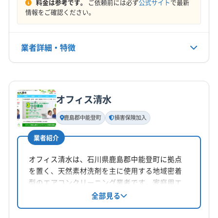
料金は参考です。
ご依頼前には必ず
公式サイト
で最新
定休日
(富山県) 富山市
情報をご確認ください。
年中無休
電話番号
業者詳細・特徴
080-3748-2784
詳細な料金表
業者情報
特徴
公式HP
公式サイトを見る
オフィス清水
基本情報
代表者名
鹿島郡中能登町
損害保険加入
小村尚之
業者紹介
所在地
石川県野々市市藤平田1丁目234204
オフィス清水は、石川県鹿島郡中能登町に拠点
を置く、天然素材洗剤を主に使用する地域密着
対応地域
型のエアコンクリーニング業者です。家庭用エ
羽咋郡宝達志水町
かほく市
羽咋市
加賀市
金沢市
アコンの壁掛け型に対応し、エコ洗剤使用、防
全部見る
カビ・抗菌コーティング、保証付き等の特徴が
七尾市
珠洲市
小松市
能美市
白山市
野々市市
あります。夫婦で訪問し、環境にも配慮した丁