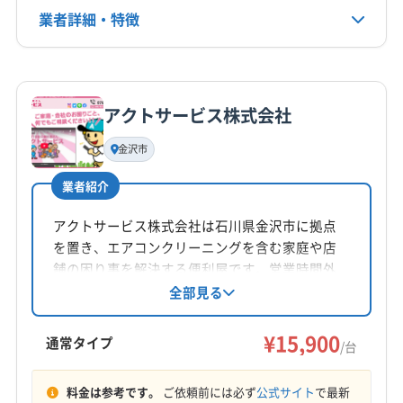
電話番号
業者詳細・特徴
非公開
詳細な料金表
業者情報
特徴
公式HP
公式サイトなし
アクトサービス株式会社
基本情報
代表者名
金沢市
猪谷
業者紹介
所在地
石川県金沢市普正寺町4-26-55
アクトサービス株式会社は石川県金沢市に拠点
を置き、エアコンクリーニングを含む家庭や店
対応地域
舗の困り事を解決する便利屋です。営業時間外
羽咋郡宝達志水町
かほく市
羽咋市
加賀市
金沢市
の相談も可能で、丁寧な作業を心がけていま
全部見る
す。石川県公安委員会から古物商許可も取得し
七尾市
珠洲市
小松市
能美市
白山市
野々市市
ています。
¥15,900
輪島市
羽咋郡志賀町
河北郡津幡町
河北郡内灘町
通常タイプ
/台
鹿島郡中能登町
能美郡川北町
鳳珠郡穴水町
もっと見る
鳳珠郡能登町
(富山県) 高岡市
(富山県) 小矢部市
料金は参考です。
ご依頼前には必ず
公式サイト
で最新