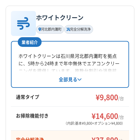
詳細な料金表
業者情報
特徴
公式HP
公式サイトを見る
ホワイトクリーン
基本情報
代表者名
河北郡内灘町
完全分解洗浄
土山裕史
業者紹介
所在地
富山県高岡市福岡町赤丸798-35
ホワイトクリーンは石川県河北郡内灘町を拠点
に、5時から24時まで年中無休でエアコンクリー
対応地域
ニングを提供しています。複数台割引や消臭抗
羽咋郡宝達志水町
かほく市
羽咋市
金沢市
七尾市
菌コートなどのオプションも充実。経験豊富な
全部見る
スタッフが丁寧な作業を心掛けています。アレ
小松市
能美市
白山市
野々市市
羽咋郡志賀町
ルギー対策やペットを飼っている方にもおすす
¥9,800
河北郡津幡町
河北郡内灘町
鹿島郡中能登町
通常タイプ
/台
めです。
能美郡川北町
(富山県) 下新川郡朝日町
もっと見る
(富山県) 下新川郡入善町
(富山県) 滑川市
(富山県) 魚津市
¥14,600
お掃除機能付き
/台
営業時間
(富山県) 高岡市
(富山県) 黒部市
(富山県) 射水市
（内訳:基本¥9,800+オプション¥4,800）
8:30〜21:30
(富山県) 小矢部市
(富山県) 中新川郡舟橋村
¥37,800
完全分解洗浄
(富山県) 中新川郡上市町
(富山県) 中新川郡立山町