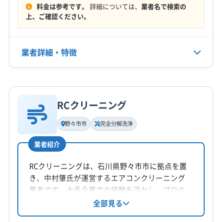
料金は参考です。
詳細については、
業者名で検索の
定休日
上、ご確認ください。
-
電話番号
業者詳細・特徴
非公開
詳細な料金表
業者情報
特徴
公式HP
公式サイトなし
RCクリーニング
基本情報
代表者名
野々市市
完全分解洗浄
中村明博
業者紹介
所在地
石川県金沢市
RCクリーニングは、石川県野々市市に拠点を置
き、中村肇氏が運営するエアコンクリーニング
対応地域
業者です。大手企業での経験を活かし、プロの
羽咋郡宝達志水町
かほく市
羽咋市
加賀市
金沢市
技術を手頃な価格で提供。土日祝日も対応し、
全部見る
完全分解洗浄や防カビ・抗菌コーティングも可
七尾市
小松市
能美市
白山市
野々市市