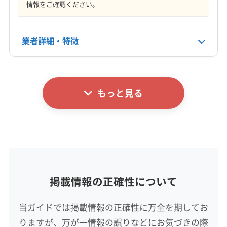
情報をご確認ください。
営業時間
(富山県) 砺波市
(富山県) 南砺市
(富山県) 氷見市
8:00〜18:00
業者詳細・特徴
定休日
不定休
詳細な料金表
業者情報
特徴
電話番号
0120-303-131
もっと見る
基本情報
代表者名
公式HP
非公開
公式サイトを見る
所在地
石川県金沢市畝田西1-197
掲載情報の正確性について
対応地域
羽咋郡宝達志水町
かほく市
羽咋市
加賀市
金沢市
当ガイドでは掲載情報の正確性に万全を期してお
七尾市
珠洲市
小松市
能美市
白山市
野々市市
りますが、万が一情報の誤りなどにお気づきの際
輪島市
羽咋郡志賀町
河北郡津幡町
河北郡内灘町