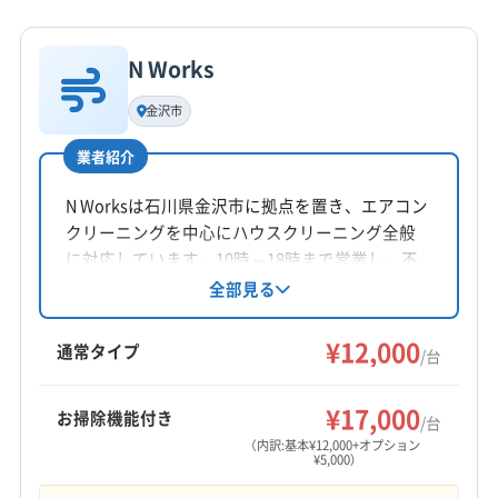
詳細な料金表
業者情報
特徴
N Works
基本情報
代表者名
金沢市
山本誉士
業者紹介
所在地
石川県野々市市
N Worksは石川県金沢市に拠点を置き、エアコン
クリーニングを中心にハウスクリーニング全般
対応地域
に対応しています。10時～18時まで営業し、不
羽咋郡宝達志水町
かほく市
羽咋市
加賀市
金沢市
定休。基本料金12000円/台で、複数台割引があ
全部見る
ります。有料駐車場代は店舗負担で、営業時間
七尾市
珠洲市
小松市
能美市
白山市
野々市市
外や対応地域外の相談も可能です。
¥12,000
輪島市
羽咋郡志賀町
河北郡津幡町
河北郡内灘町
通常タイプ
/台
鹿島郡中能登町
能美郡川北町
鳳珠郡穴水町
もっと見る
鳳珠郡能登町
(富山県) 小矢部市
(富山県) 砺波市
¥17,000
お掃除機能付き
/台
営業時間
(福井県) あわら市
(福井県) 勝山市
（内訳:基本¥12,000+オプション
¥5,000）
9:00〜20:00