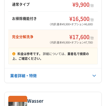
能です。作業結果に不満の場合は無料サポート
¥9,900
羽咋郡志賀町
河北郡津幡町
河北郡内灘町
通常タイプ
/台
があり、安全な洗剤を使用するなど、顧客満足
鹿島郡中能登町
能美郡川北町
もっと見る
度を重視しています。
¥16,500
お掃除機能付き
/台
営業時間
（内訳:基本¥9,900+オプション¥6,600）
10:00〜18:00
¥17,600
完全分解洗浄
/台
定休日
（内訳:基本¥9,900+オプション¥7,700）
不定休
料金は参考です。
詳細については、
業者名で検索の
電話番号
上、ご確認ください。
非公開
公式HP
業者詳細・特徴
公式サイトなし
詳細な料金表
業者情報
特徴
Wasser
基本情報