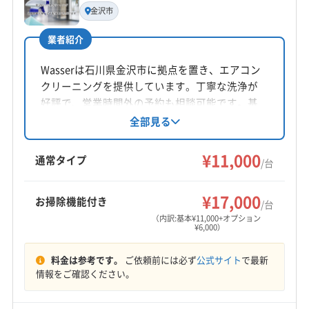
代表者名
金沢市
中村肇
業者紹介
所在地
石川県野々市市
Wasserは石川県金沢市に拠点を置き、エアコン
クリーニングを提供しています。丁寧な洗浄が
対応地域
好評で、営業時間外の予約も相談可能です。基
羽咋郡宝達志水町
かほく市
羽咋市
加賀市
金沢市
本料金は11,000円/台で、お掃除機能付きエアコ
全部見る
ンや室外機洗浄などのオプションも用意。防カ
七尾市
小松市
能美市
白山市
野々市市
輪島市
ビ・抗菌コーティングにも対応しています。
¥11,000
羽咋郡志賀町
河北郡津幡町
河北郡内灘町
通常タイプ
/台
鹿島郡中能登町
能美郡川北町
鳳珠郡穴水町
もっと見る
鳳珠郡能登町
(富山県) 高岡市
(富山県) 小矢部市
¥17,000
お掃除機能付き
/台
営業時間
(富山県) 砺波市
(富山県) 南砺市
(富山県) 氷見市
（内訳:基本¥11,000+オプション
¥6,000）
7:00〜22:00
(富山県) 富山市
(福井県) あわら市
(福井県) 吉田郡永平寺町
(福井県) 坂井市
(福井県) 鯖江市
料金は参考です。
ご依頼前には必ず
公式サイト
で最新
定休日
(福井県) 勝山市
(福井県) 大野市
(福井県) 福井市
情報をご確認ください。
なし