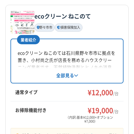
詳細な料金表
業者情報
特徴
ecoクリーン ねこのて
基本情報
代表者名
野々市市
損害保険加入
水口
業者紹介
所在地
富山県富山市寺島635-2
ecoクリーン ねこのては石川県野々市市に拠点を
置き、小村尚之氏が店長を務めるハウスクリー
対応地域
ニング業者です。天然植物洗剤とヒノキの消臭
羽咋郡宝達志水町
かほく市
羽咋市
金沢市
七尾市
抗菌加工を使用し、安心安全なサービスを提
全部見る
供。お掃除機能付きエアコンの分解洗浄にも対
白山市
野々市市
羽咋郡志賀町
河北郡津幡町
応し、損害保険にも加入済みです。土日祝日も
¥12,000
河北郡内灘町
鹿島郡中能登町
(富山県) 下新川郡朝日町
通常タイプ
/台
対応可能で、消臭抗菌コート等のオプションも
(富山県) 下新川郡入善町
(富山県) 滑川市
(富山県) 魚津市
もっと見る
用意されています。
(富山県) 高岡市
(富山県) 黒部市
(富山県) 射水市
¥19,000
お掃除機能付き
/台
営業時間
(富山県) 小矢部市
(富山県) 中新川郡舟橋村
（内訳:基本¥12,000+オプション
¥7,000）
8:00〜17:00
(富山県) 中新川郡上市町
(富山県) 中新川郡立山町
(富山県) 砺波市
(富山県) 南砺市
(富山県) 氷見市