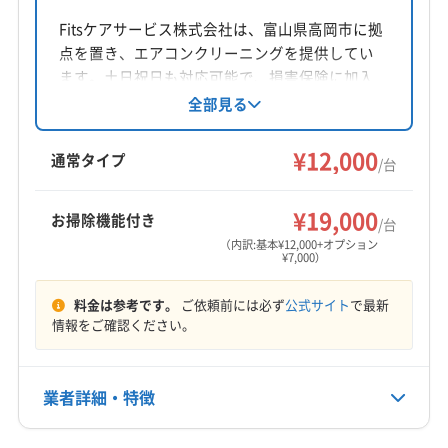
所在地
石川県鹿島郡中能登町黒氏ヲ部183-1
Fitsケアサービス株式会社は、富山県高岡市に拠
点を置き、エアコンクリーニングを提供してい
対応地域
ます。土日祝日も対応可能で、損害保険に加入
羽咋郡宝達志水町
かほく市
羽咋市
金沢市
七尾市
済み。防カビ・抗菌コーティングにも対応し、
全部見る
作業や仕上がりに不満がある場合は無料で追加
珠洲市
白山市
輪島市
羽咋郡志賀町
河北郡津幡町
対応しています。丁寧な作業と保証で、快適な
¥12,000
河北郡内灘町
鹿島郡中能登町
鳳珠郡穴水町
通常タイプ
/台
空間作りをサポートしている点が特徴です。
鳳珠郡能登町
(富山県) 高岡市
(富山県) 射水市
もっと見る
(富山県) 小矢部市
(富山県) 氷見市
¥19,000
お掃除機能付き
/台
営業時間
（内訳:基本¥12,000+オプション
¥7,000）
9:00〜18:00
料金は参考です。
ご依頼前には必ず
公式サイト
で最新
定休日
情報をご確認ください。
不定休
電話番号
業者詳細・特徴
0767-74-1689