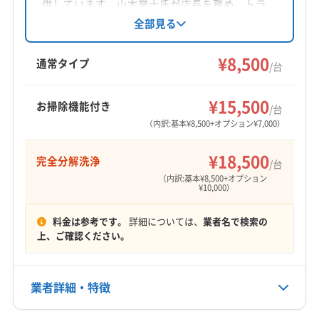
対応地域
供しています。山本誉士氏が店長を務め、トラ
羽咋郡宝達志水町
かほく市
羽咋市
加賀市
金沢市
ブルゼロの実績と丁寧な対応が特徴です。基本
全部見る
料金は1台8500円からで、複数台割引やオプショ
七尾市
小松市
能美市
白山市
野々市市
ンも充実。完全分解洗浄や防カビ・抗菌コーテ
¥8,500
羽咋郡志賀町
河北郡津幡町
河北郡内灘町
通常タイプ
/台
ィングにも対応し、快適な空間作りをサポート
鹿島郡中能登町
能美郡川北町
(富山県) 高岡市
もっと見る
します。
(富山県) 射水市
(富山県) 小矢部市
(富山県) 砺波市
¥15,500
お掃除機能付き
/台
営業時間
(富山県) 南砺市
(富山県) 氷見市
（内訳:基本¥8,500+オプション¥7,000）
5:00〜24:00
¥18,500
完全分解洗浄
/台
定休日
（内訳:基本¥8,500+オプション
年中無休
¥10,000）
料金は参考です。
詳細については、
業者名で検索の
電話番号
上、ご確認ください。
非公開
公式HP
業者詳細・特徴
公式サイトなし