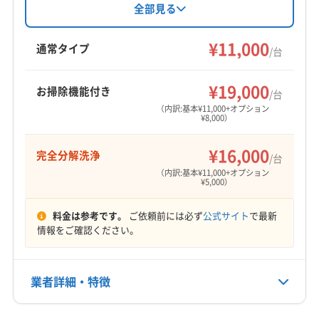
パン分解洗浄や完全分解洗浄にも対応。損害保
全部見る
険加入済みです。満足度を重視し、徹底的な分
解洗浄と丁寧な作業が特徴です。仕上がりに自
¥11,000
通常タイプ
/台
信を持っており、満足できない場合は料金を受
け取らない方針であることが最大の強みです。
¥19,000
お掃除機能付き
/台
（内訳:基本¥11,000+オプション
¥8,000）
¥16,000
完全分解洗浄
/台
（内訳:基本¥11,000+オプション
¥5,000）
料金は参考です。
ご依頼前には必ず
公式サイト
で最新
情報をご確認ください。
業者詳細・特徴