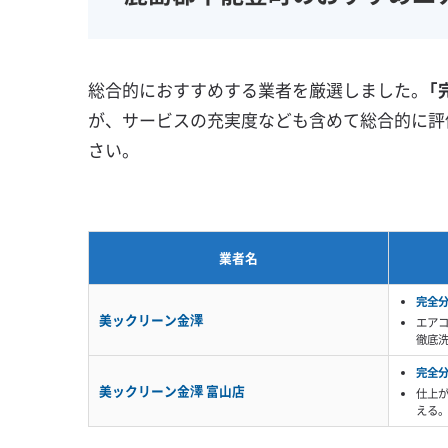
壁掛け型
天井カセット型
地域密着型
お掃除機能付き
総合的におすすめする業者を厳選しました。
「
が、サービスの充実度なども含めて総合的に評
さい。
業者名
完全
美ックリーン金澤
エア
徹底
完全
美ックリーン金澤 富山店
仕上
える