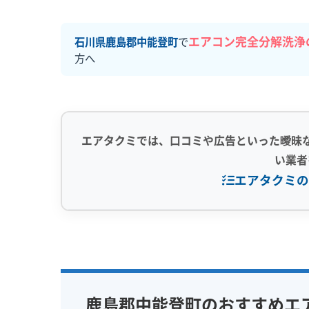
エアコン完全分解洗浄
石川県鹿島郡中能登町
で
方へ
エアタクミでは、口コミや広告といった曖昧
い業者
エアタクミの
専門性・技術力 (9)
信頼性・安心
完全分解洗浄
部分クリーニング
保証付き
実績10年以上
資格保有スタッフ
女性スタッ
鹿島郡中能登町のおすすめエ
家庭用エアコン
業務用エアコン
アレルギー