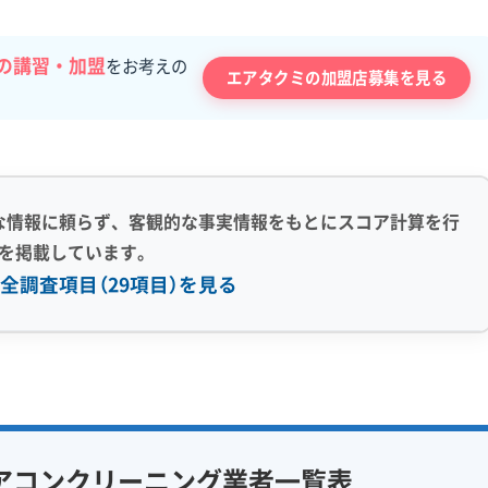
の講習・加盟
をお考えの
エアタクミの加盟店募集を見る
な情報に頼らず、客観的な事実情報をもとにスコア計算を行
を掲載しています。
全調査項目（29項目）を見る
感 (8)
利便性・サービス (12)
アフターフォロー
定額料金
複数台割引
初回割引
フ在籍
エコ洗剤使用
定期メンテナンス
当日予約可能
アコンクリーニング業者一覧表
対策
ハウスダスト除去
即日対応可能
24時間対応