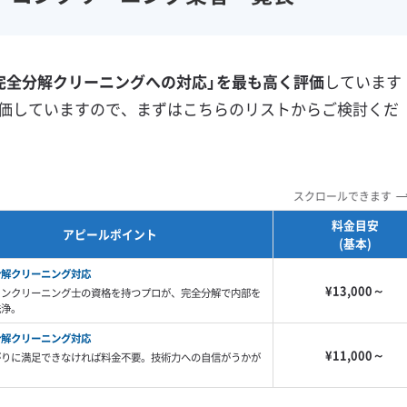
フランチャイズ
土日祝日対応
年末年始対応
防カビ・抗菌
消臭処理
完全分解クリーニングへの対応」を最も高く評価
しています
防汚コーティング
価していますので、まずはこちらのリストからご検討くだ
※項目にカーソルを合わせると詳細な説明が表示されます。
スクロールできます
料金目安
アピールポイント
(基本)
分解クリーニング対応
¥13,000～
コンクリーニング士の資格を持つプロが、完全分解で内部を
洗浄。
分解クリーニング対応
¥11,000～
がりに満足できなければ料金不要。技術力への自信がうかが
。