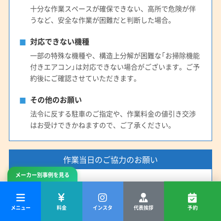
十分な作業スペースが確保できない、高所で危険が伴
うなど、安全な作業が困難だと判断した場合。
対応できない機種
一部の特殊な機種や、構造上分解が困難な「お掃除機能
付きエアコン」は対応できない場合がございます。ご予
約後にご確認させていただきます。
その他のお願い
法令に反する駐車のご指定や、作業料金の値引き交渉
はお受けできかねますので、ご了承ください。
作業当日のご協力のお願い
メーカー別事例を見る
作業スペースの確保
エアコン真下に2畳ほどのスペースと、分解部品を置く
メニュー
料金
インスタ
代表挨拶
予約
場所が必要です。周辺の家具等は事前にご移動をお願
いいたします。