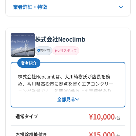
公式HP
業者詳細・特徴
公式サイトなし
詳細な料金表
業者情報
特徴
株式会社Neoclimb
基本情報
代表者名
高松市
女性スタッフ
非公開
業者紹介
所在地
香川県高松市西春日町1593-2
株式会社Neoclimbは、大川純樹氏が店長を務
め、香川県高松市に拠点を置くエアコンクリー
対応地域
ニング業者です。年間300件以上の実績があり、
観音寺市
さぬき市
丸亀市
高松市
坂出市
三豊市
顧客の要望に合わせた丁寧な作業を心がけてい
全部見る
ます。女性スタッフの指定や営業時間外の予約
善通寺市
東かがわ市
綾歌郡綾川町
綾歌郡宇多津町
も相談可能です。防カビ・抗菌コーティングに
¥10,000
香川郡直島町
仲多度郡まんのう町
仲多度郡琴平町
通常タイプ
/台
も対応しています。
仲多度郡多度津町
木田郡三木町
もっと見る
¥15,000
お掃除機能付き
/台