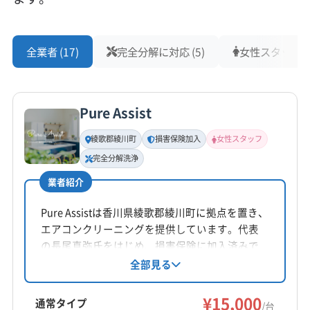
全業者 (17)
完全分解に対応 (5)
女性スタッフ在籍
Pure Assist
綾歌郡綾川町
損害保険加入
女性スタッフ
完全分解洗浄
業者紹介
Pure Assistは香川県綾歌郡綾川町に拠点を置き、
エアコンクリーニングを提供しています。代表
の長尾真弥氏をはじめ、損害保険に加入済みで
す。女性スタッフの同行も可能。完全分解洗浄
全部見る
にも対応し、丁寧な作業が特徴です。東かがわ
市や高松市など香川県内が対応エリアです。
¥15,000
通常タイプ
/台