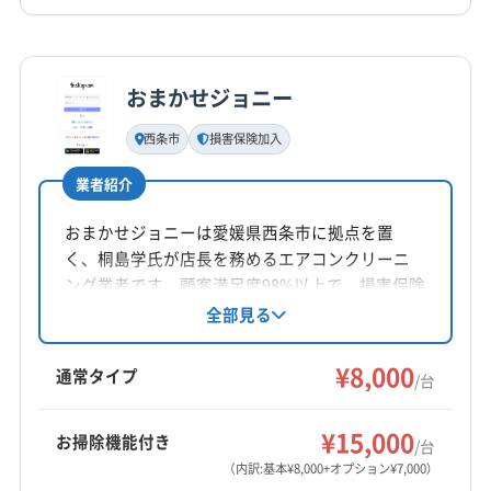
0120-159-028
詳細な料金表
業者情報
特徴
公式HP
公式サイトを見る
おまかせジョニー
基本情報
代表者名
西条市
損害保険加入
末本彬
業者紹介
所在地
香川県高松市
おまかせジョニーは愛媛県西条市に拠点を置
く、桐島学氏が店長を務めるエアコンクリーニ
対応地域
ング業者です。顧客満足度98%以上で、損害保険
観音寺市
さぬき市
丸亀市
高松市
坂出市
三豊市
に加入済み。土日祝日も対応可能で、防カビ・
全部見る
抗菌コーティングも実施しています。クレジッ
善通寺市
東かがわ市
綾歌郡綾川町
綾歌郡宇多津町
トカード払いにも対応。丁寧な作業でエアコン
¥8,000
香川郡直島町
仲多度郡まんのう町
仲多度郡琴平町
通常タイプ
/台
を綺麗に仕上げます。
仲多度郡多度津町
木田郡三木町
もっと見る
¥15,000
お掃除機能付き
/台
営業時間
（内訳:基本¥8,000+オプション¥7,000）
8:00〜19:00