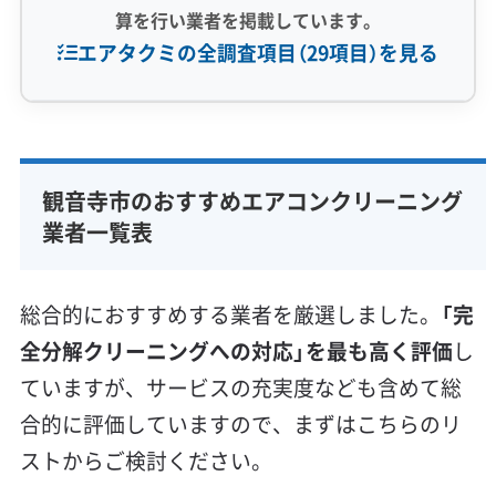
算を行い業者を掲載しています。
エアタクミの全調査項目（29項目）を見る
専門性・技術力 (9)
完全分解洗浄
部分クリーニング
実績10年以上
観音寺市のおすすめエアコンクリーニング
資格保有スタッフ
家庭用エアコン
業務用エアコン
業者一覧表
壁掛け型
天井カセット型
お掃除機能付き
信頼性・安心感 (8)
総合的におすすめする業者を厳選しました。
「完
保証付き
アフターフォロー
女性スタッフ在籍
全分解クリーニングへの対応」を最も高く評価
し
エコ洗剤使用
アレルギー対策
ハウスダスト除去
ていますが、サービスの充実度なども含めて総
地域密着型
フランチャイズ
合的に評価していますので、まずはこちらのリ
利便性・サービス (12)
ストからご検討ください。
定額料金
複数台割引
初回割引
定期メンテナンス