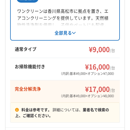
所在地
愛媛県新居浜市
ワンクリーンは香川県高松市に拠点を置き、エ
アコンクリーニングを提供しています。天然植
対応地域
物性洗浄剤を使用し、子供やペットにも配慮。
観音寺市
三豊市
善通寺市
(愛媛県) 今治市
完全分解洗浄や防カビ・抗菌コートにも対応し
全部見る
ています。損害保険加入済み。9時〜18時まで営
(愛媛県) 四国中央市
(愛媛県) 松山市
(愛媛県) 新居浜市
業し、火・水曜定休。丁寧な作業を心がけてい
¥9,000
(愛媛県) 西条市
(愛媛県) 東温市
通常タイプ
/台
ます。
もっと見る
¥16,000
お掃除機能付き
/台
営業時間
（内訳:基本¥9,000+オプション¥7,000）
8:30〜18:00
¥17,000
完全分解洗浄
/台
定休日
（内訳:基本¥9,000+オプション¥8,000）
日・祝・不定休
料金は参考です。
詳細については、
業者名で検索の
電話番号
上、ご確認ください。
非公開