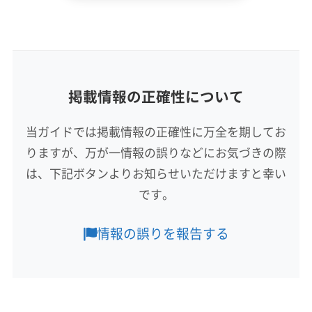
戎野巧治
所在地
香川県高松市
掲載情報の正確性について
対応地域
観音寺市
さぬき市
丸亀市
高松市
坂出市
三豊市
当ガイドでは掲載情報の正確性に万全を期してお
善通寺市
東かがわ市
綾歌郡綾川町
綾歌郡宇多津町
りますが、万が一情報の誤りなどにお気づきの際
香川郡直島町
仲多度郡まんのう町
仲多度郡琴平町
仲多度郡多度津町
木田郡三木町
(岡山県) 岡山市中区
は、下記ボタンよりお知らせいただけますと幸い
もっと見る
(岡山県) 岡山市東区
(岡山県) 岡山市南区
です。
営業時間
(岡山県) 岡山市北区
(岡山県) 玉野市
(岡山県) 倉敷市
8:00〜20:00
(徳島県) 阿波市
(徳島県) 吉野川市
情報の誤りを報告する
(徳島県) 三好郡東みよし町
(徳島県) 三好市
定休日
(徳島県) 徳島市
(徳島県) 板野郡松茂町
なし
(徳島県) 板野郡上板町
(徳島県) 板野郡板野町
(徳島県) 板野郡北島町
(徳島県) 板野郡藍住町
電話番号