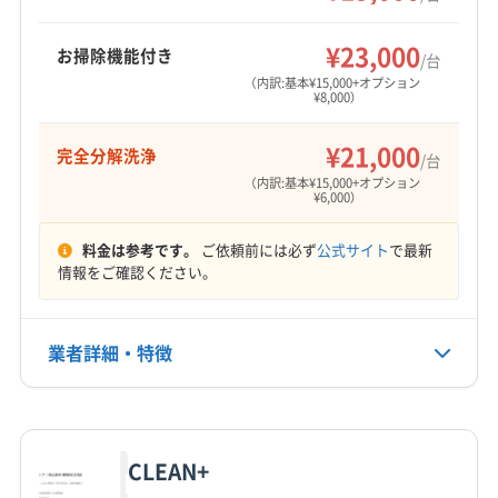
¥23,000
お掃除機能付き
/台
（内訳:基本¥15,000+オプション
¥8,000）
¥21,000
完全分解洗浄
/台
（内訳:基本¥15,000+オプション
¥6,000）
料金は参考です。
ご依頼前には必ず
公式サイト
で最新
情報をご確認ください。
業者詳細・特徴
詳細な料金表
業者情報
特徴
CLEAN+
基本情報
代表者名