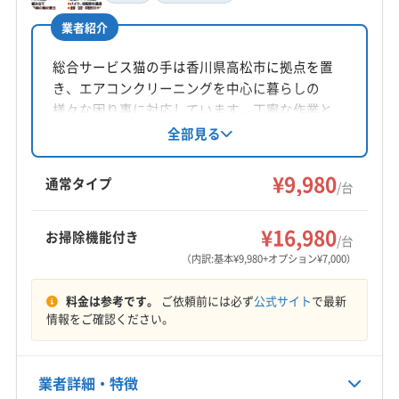
業者紹介
所在地
香川県高松市国分寺町新名675-14
総合サービス猫の手は香川県高松市に拠点を置
き、エアコンクリーニングを中心に暮らしの
対応地域
様々な困り事に対応しています。丁寧な作業と
観音寺市
さぬき市
丸亀市
高松市
坂出市
三豊市
誠実な対応を心がけ、360度回転ノズルや損害保
全部見る
険加入など、安心して依頼できる点が魅力。基
善通寺市
東かがわ市
綾歌郡綾川町
綾歌郡宇多津町
本料金に加え、お掃除機能付きエアコンや室外
¥9,980
仲多度郡まんのう町
仲多度郡琴平町
仲多度郡多度津町
通常タイプ
/台
機洗浄などのオプションも用意されています。
木田郡三木町
もっと見る
アフターフォローも無料です。
¥16,980
お掃除機能付き
/台
営業時間
（内訳:基本¥9,980+オプション¥7,000）
9:00〜18:00
料金は参考です。
ご依頼前には必ず
公式サイト
で最新
定休日
情報をご確認ください。
年中無休
業者詳細・特徴
電話番号