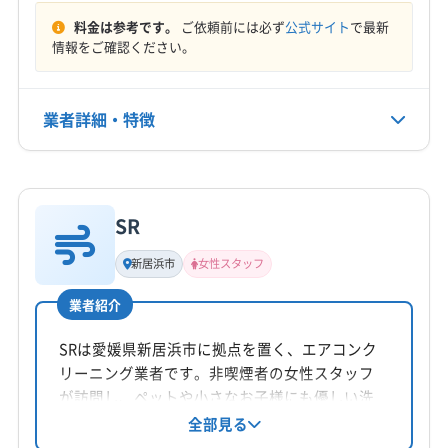
料金は参考です。
ご依頼前には必ず
公式サイト
で最新
定休日
情報をご確認ください。
年中無休
業者詳細・特徴
電話番号
080-3168-9151
詳細な料金表
業者情報
特徴
公式HP
公式サイトを見る
SR
基本情報
代表者名
新居浜市
女性スタッフ
桐島学
業者紹介
所在地
愛媛県西条市
SRは愛媛県新居浜市に拠点を置く、エアコンク
リーニング業者です。非喫煙者の女性スタッフ
対応地域
が訪問し、ペットや小さなお子様にも優しい洗
観音寺市
坂出市
三豊市
善通寺市
剤を使用。防カビ・抗菌コーティングにも対応
全部見る
しています。新居浜市を中心に今治市、松山市
仲多度郡まんのう町
仲多度郡琴平町
仲多度郡多度津町