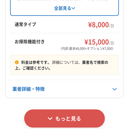
氏が年間3000台以上の実績を誇り、丁寧な作業
観音寺市
さぬき市
丸亀市
高松市
坂出市
三豊市
と仕上がりの良さで評判です。大手での経験も
全部見る
活かし、損害保険に加入済み。防カビ抗菌コー
善通寺市
東かがわ市
綾歌郡綾川町
綾歌郡宇多津町
トなどオプションも充実しています。年中無休
¥8,000
仲多度郡まんのう町
仲多度郡琴平町
仲多度郡多度津町
通常タイプ
/台
で幅広いエリアに対応しています。
木田郡三木町
もっと見る
¥15,000
お掃除機能付き
/台
営業時間
（内訳:基本¥8,000+オプション¥7,000）
10:00〜20:00
料金は参考です。
詳細については、
業者名で検索の
定休日
上、ご確認ください。
-
業者詳細・特徴
電話番号
080-6287-7776
詳細な料金表
業者情報
特徴
公式HP
公式サイトを見る
もっと見る
基本情報
代表者名