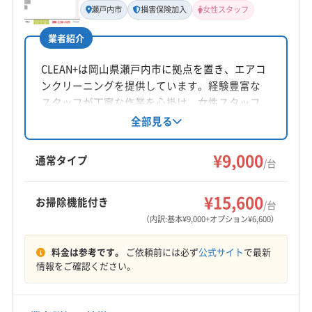
瀬戸内市
損害保険加入
女性スタッフ
長尾真弥
業者紹介
所在地
香川県綾歌郡綾川町羽床下924-5
CLEAN+は岡山県瀬戸内市に拠点を置き、エアコ
ンクリーニングを提供しています。経験豊富な
対応地域
スタッフが丁寧な作業を心掛け、女性スタッフ
観音寺市
さぬき市
丸亀市
高松市
坂出市
三豊市
の同行も可能です。基本料金は1台9000円から
全部見る
で、複数台割引や消臭抗菌コートなどのオプシ
善通寺市
東かがわ市
綾歌郡綾川町
綾歌郡宇多津町
ョンも用意されています。損害保険加入済みで
¥9,000
仲多度郡まんのう町
仲多度郡琴平町
仲多度郡多度津町
通常タイプ
/台
す。
木田郡三木町
もっと見る
¥15,600
お掃除機能付き
/台
営業時間
（内訳:基本¥9,000+オプション¥6,600）
お客様のご都合に可能な限り合わせます！
料金は参考です。
ご依頼前には必ず
公式サイト
で最新
定休日
情報をご確認ください。
不定休