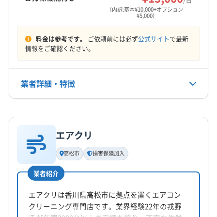
営業時間
（内訳:基本¥10,000+オプション
¥5,000）
9:00〜18:00
料金は参考です。
ご依頼前には必ず
公式サイト
で最新
定休日
情報をご確認ください。
火・水・不明
電話番号
業者詳細・特徴
非公開
詳細な料金表
業者情報
特徴
公式HP
公式サイトなし
エアクリ
基本情報
代表者名
高松市
損害保険加入
大川純樹
業者紹介
所在地
香川県高松市香南町池内793-1
エアクリは香川県高松市に拠点を置くエアコン
クリーニング専門店です。業界経験22年の戎野
対応地域