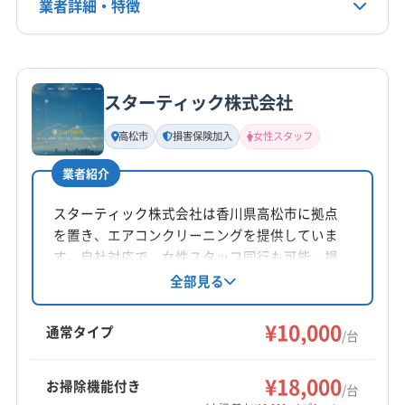
業者詳細・特徴
電話番号
080-6583-2441
詳細な料金表
業者情報
特徴
公式HP
公式サイトを見る
スターティック株式会社
基本情報
代表者名
高松市
損害保険加入
女性スタッフ
木下直弥
業者紹介
所在地
岡山県邑久町豊安69-1
スターティック株式会社は香川県高松市に拠点
を置き、エアコンクリーニングを提供していま
対応地域
す。自社対応で、女性スタッフ同行も可能。損
観音寺市
さぬき市
丸亀市
高松市
坂出市
三豊市
害保険加入済みです。基本料金10,000円からで、
全部見る
複数台割引やオプションも充実。感染症対策も
善通寺市
東かがわ市
綾歌郡綾川町
綾歌郡宇多津町
徹底し、快適な生活をサポートします。
¥10,000
香川郡直島町
小豆郡小豆島町
小豆郡土庄町
通常タイプ
/台
仲多度郡まんのう町
仲多度郡琴平町
仲多度郡多度津町
もっと見る
木田郡三木町
(兵庫県) たつの市
(兵庫県) 赤穂市
¥18,000
お掃除機能付き
/台
営業時間
(兵庫県) 相生市
(兵庫県) 姫路市
(兵庫県) 揖保郡太子町