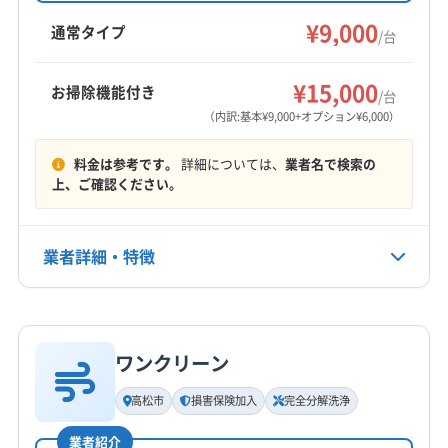
など幅広いエリアでサービスを提供していま
¥9,000
(愛媛県) 伊予郡松前町
(愛媛県) 伊予郡砥部町
通常タイプ
/台
す。
(愛媛県) 伊予市
(愛媛県) 喜多郡内子町
(愛媛県) 今治市
もっと見る
(愛媛県) 四国中央市
(愛媛県) 松山市
¥15,000
お掃除機能付き
/台
営業時間
(愛媛県) 上浮穴郡久万高原町
(愛媛県) 新居浜市
（内訳:基本¥9,000+オプション¥6,000）
9:00〜20:00
(愛媛県) 西条市
(愛媛県) 西予市
(愛媛県) 大洲市
料金は参考です。
詳細については、
業者名で検索の
(愛媛県) 東温市
(高知県) 香南市
(高知県) 香美市
定休日
上、ご確認ください。
(高知県) 高知市
(高知県) 土佐市
(高知県) 南国市
なし
業者詳細・特徴
電話番号
非公開
詳細な料金表
業者情報
特徴
公式HP
公式サイトを見る
ワンクリーン
基本情報
代表者名
高松市
損害保険加入
完全分解洗浄
横井幸子
業者紹介