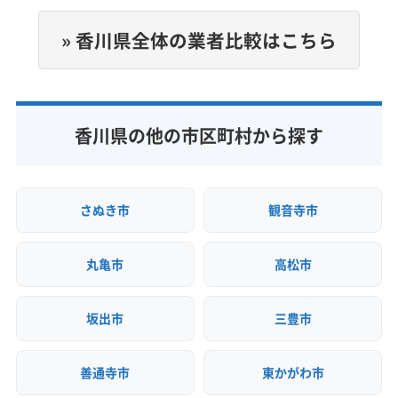
非公開
(徳島県) 美馬郡つるぎ町
(徳島県) 美馬市
» 香川県全体の業者比較はこちら
(徳島県) 名西郡神山町
(徳島県) 名西郡石井町
公式HP
(徳島県) 名東郡佐那河内村
(徳島県) 鳴門市
公式サイトなし
(愛媛県) 四国中央市
香川県の他の市区町村から探す
さぬき市
観音寺市
丸亀市
高松市
坂出市
三豊市
善通寺市
東かがわ市