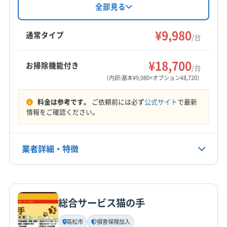
観音寺市
さぬき市
丸亀市
高松市
坂出市
三豊市
用し、徹底的な分解洗浄でカビや汚れを除去。
全部見る
損害保険加入済みで、仕上がりに不満の場合は
善通寺市
東かがわ市
綾歌郡綾川町
綾歌郡宇多津町
無料で追加対応しています。クレジットカード
¥9,980
仲多度郡まんのう町
仲多度郡琴平町
仲多度郡多度津町
通常タイプ
/台
や電子マネーにも対応。年中無休で9時～18時ま
木田郡三木町
(徳島県) 徳島市
(徳島県) 板野郡松茂町
もっと見る
で営業しています。
(徳島県) 板野郡上板町
(徳島県) 板野郡板野町
¥18,700
お掃除機能付き
/台
営業時間
(徳島県) 板野郡北島町
(徳島県) 板野郡藍住町
（内訳:基本¥9,980+オプション¥8,720）
平日10:00〜17:00 土日12:00〜16:00
(愛媛県) 四国中央市
(愛媛県) 新居浜市
料金は参考です。
ご依頼前には必ず
公式サイト
で最新
定休日
情報をご確認ください。
年末年始・祝
業者詳細・特徴
電話番号
087-83-3676
詳細な料金表
業者情報
特徴
公式HP
公式サイトを見る
総合サービス猫の手
基本情報
代表者名
高松市
損害保険加入
内野雅隆