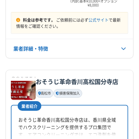
（内訳:基本¥10,000+オプション
¥8,000）
8:00〜18:00
(岡山県) 井原市
(岡山県) 英田郡西粟倉村
(岡山県) 岡山市中区
(岡山県) 岡山市東区
料金は参考です。
ご依頼前には必ず
公式サイト
で最新
定休日
(岡山県) 岡山市南区
(岡山県) 岡山市北区
情報をご確認ください。
年中無休
(岡山県) 加賀郡吉備中央町
(岡山県) 笠岡市
(岡山県) 久米郡久米南町
(岡山県) 久米郡美咲町
電話番号
業者詳細・特徴
非公開
(岡山県) 玉野市
(岡山県) 高梁市
(岡山県) 勝田郡勝央町
(岡山県) 勝田郡奈義町
(岡山県) 小田郡矢掛町
詳細な料金表
業者情報
特徴
公式HP
(岡山県) 新見市
(岡山県) 真庭郡新庄村
(岡山県) 真庭市
公式サイトを見る
(岡山県) 瀬戸内市
(岡山県) 赤磐市
(岡山県) 浅口郡里庄町
おそうじ革命香川高松国分寺店
基本情報
(岡山県) 浅口市
(岡山県) 倉敷市
(岡山県) 総社市
代表者名
高松市
損害保険加入
(岡山県) 津山市
(岡山県) 都窪郡早島町
吉田英樹
(岡山県) 苫田郡鏡野町
(岡山県) 備前市
(岡山県) 美作市
業者紹介
所在地
(岡山県) 和気郡和気町
(広島県) 福山市
香川県高松市鬼無町山口773-5
おそうじ革命香川高松国分寺店は、香川県全域
でハウスクリーニングを提供するプロ集団で
対応地域
す。エアコンクリーニングでは、エコ洗剤を使