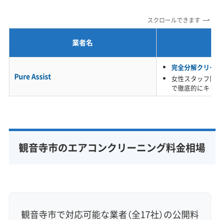
当日予約可能
即日対応可能
24時間対応
土日祝日対応
スクロールできます
年末年始対応
防カビ・抗菌
消臭処理
防汚コーティング
業者名
※項目にカーソルを合わせると詳細な説明が表示されます。
完全分解クリー
Pure Assist
女性スタッフ同
で徹底的にキレ
観音寺市のエアコンクリーニング料金相場
観音寺市で対応可能な業者（全17社）の公開料