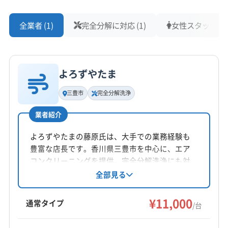
全業者 (1)
完全分解に対応 (1)
女性スタッフ在籍 
よろずやたま
三豊市
完全分解洗浄
業者紹介
よろずやたまの藤原氏は、大手での業務経験も
豊富な店長です。香川県三豊市を中心に、エア
コンクリーニングを提供。完全分解洗浄にも対
応し、作業や仕上がりに不満の場合は無料で追
全部見る
加対応しています。営業時間外の相談も可能で
す。
¥11,000
通常タイプ
/台