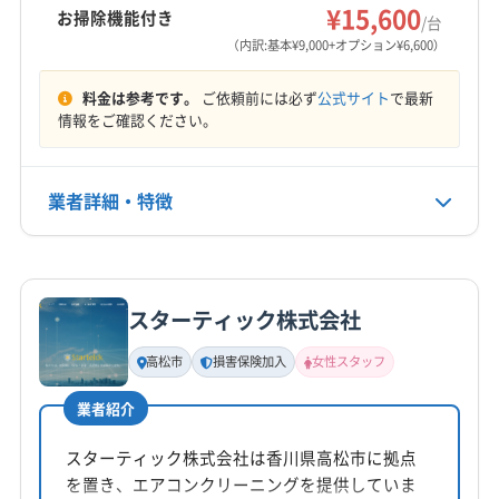
¥15,600
お掃除機能付き
/台
営業時間
（内訳:基本¥9,000+オプション¥6,600）
お客様のご都合に可能な限り合わせます！
料金は参考です。
ご依頼前には必ず
公式サイト
で最新
定休日
情報をご確認ください。
不定休
業者詳細・特徴
電話番号
080-6583-2441
詳細な料金表
業者情報
特徴
公式HP
公式サイトを見る
スターティック株式会社
基本情報
代表者名
高松市
損害保険加入
女性スタッフ
木下直弥
業者紹介
所在地
岡山県邑久町豊安69-1
スターティック株式会社は香川県高松市に拠点
を置き、エアコンクリーニングを提供していま