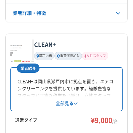
業者詳細・特徴
詳細な料金表
業者情報
特徴
CLEAN+
基本情報
代表者名
瀬戸内市
損害保険加入
女性スタッフ
長尾真弥
業者紹介
所在地
香川県綾歌郡綾川町羽床下924-5
CLEAN+は岡山県瀬戸内市に拠点を置き、エアコ
ンクリーニングを提供しています。経験豊富な
対応地域
スタッフが丁寧な作業を心掛け、女性スタッフ
三豊市
さぬき市
観音寺市
丸亀市
高松市
坂出市
の同行も可能です。基本料金は1台9000円から
全部見る
で、複数台割引や消臭抗菌コートなどのオプシ
善通寺市
東かがわ市
綾歌郡綾川町
綾歌郡宇多津町
ョンも用意されています。損害保険加入済みで
¥9,000
仲多度郡まんのう町
仲多度郡琴平町
仲多度郡多度津町
通常タイプ
/台
す。
木田郡三木町
もっと見る