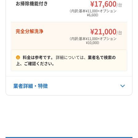
¥17,600
お掃除機能付き
/台
（内訳:基本¥11,000+オプション
¥6,600）
¥21,000
完全分解洗浄
/台
（内訳:基本¥11,000+オプション
¥10,000）
料金は参考です。
詳細については、
業者名で検索の
上、ご確認ください。
業者詳細・特徴
詳細な料金表
業者情報
特徴
基本情報
代表者名
藤原崇雅