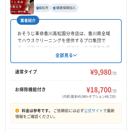
基本情報
(岡山県) 浅口市
(岡山県) 倉敷市
(岡山県) 総社市
代表者名
高松市
損害保険加入
(岡山県) 津山市
(岡山県) 都窪郡早島町
吉田英樹
(岡山県) 苫田郡鏡野町
(岡山県) 備前市
(岡山県) 美作市
業者紹介
所在地
(岡山県) 和気郡和気町
(広島県) 福山市
香川県高松市鬼無町山口773-5
おそうじ革命香川高松国分寺店は、香川県全域
でハウスクリーニングを提供するプロ集団で
対応地域
す。エアコンクリーニングでは、エコ洗剤を使
三豊市
さぬき市
観音寺市
丸亀市
高松市
坂出市
用し、徹底的な分解洗浄でカビや汚れを除去。
全部見る
損害保険加入済みで、仕上がりに不満の場合は
善通寺市
東かがわ市
綾歌郡綾川町
綾歌郡宇多津町
無料で追加対応しています。クレジットカード
¥9,980
仲多度郡まんのう町
仲多度郡琴平町
仲多度郡多度津町
通常タイプ
/台
や電子マネーにも対応。年中無休で9時～18時ま
木田郡三木町
(徳島県) 徳島市
(徳島県) 板野郡松茂町
もっと見る
で営業しています。
(徳島県) 板野郡上板町
(徳島県) 板野郡板野町
¥18,700
お掃除機能付き
/台
営業時間
(徳島県) 板野郡北島町
(徳島県) 板野郡藍住町
（内訳:基本¥9,980+オプション¥8,720）
平日10:00〜17:00 土日12:00〜16:00
(愛媛県) 四国中央市
(愛媛県) 新居浜市
料金は参考です。
ご依頼前には必ず
公式サイト
で最新
定休日
情報をご確認ください。
年末年始・祝