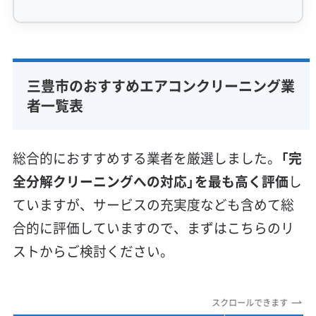
専門性・技術力 (9)
完全分解洗浄
部分クリーニング
実績10年以上
三豊市のおすすめエアコンクリーニング業
資格保有スタッフ
家庭用エアコン
業務用エアコン
者一覧表
壁掛け型
天井カセット型
お掃除機能付き
信頼性・安心感 (8)
総合的におすすめする業者を厳選しました。
「完
保証付き
アフターフォロー
女性スタッフ在籍
全分解クリーニングへの対応」を最も高く評価
し
エコ洗剤使用
アレルギー対策
ハウスダスト除去
ていますが、サービスの充実度なども含めて総
地域密着型
フランチャイズ
合的に評価していますので、まずはこちらのリ
利便性・サービス (12)
ストからご検討ください。
定額料金
複数台割引
初回割引
定期メンテナンス
当日予約可能
即日対応可能
24時間対応
土日祝日対応
スクロールできます
年末年始対応
防カビ・抗菌
消臭処理
防汚コーティング