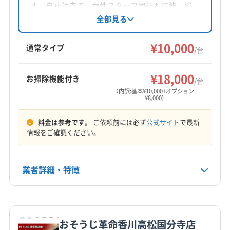
対応地域
す。自社対応で、女性スタッフ同行も可能。損
三豊市
さぬき市
観音寺市
丸亀市
高松市
坂出市
害保険加入済みです。基本料金10,000円からで、
全部見る
複数台割引やオプションも充実。感染症対策も
善通寺市
東かがわ市
綾歌郡綾川町
綾歌郡宇多津町
徹底し、快適な生活をサポートします。
¥10,000
香川郡直島町
小豆郡小豆島町
小豆郡土庄町
通常タイプ
/台
仲多度郡まんのう町
仲多度郡琴平町
仲多度郡多度津町
もっと見る
木田郡三木町
(兵庫県) たつの市
(兵庫県) 赤穂市
¥18,000
お掃除機能付き
/台
営業時間
(兵庫県) 相生市
(兵庫県) 姫路市
(兵庫県) 揖保郡太子町
（内訳:基本¥10,000+オプション
¥8,000）
8:00〜18:00
(岡山県) 井原市
(岡山県) 英田郡西粟倉村
(岡山県) 岡山市中区
(岡山県) 岡山市東区
料金は参考です。
ご依頼前には必ず
公式サイト
で最新
定休日
(岡山県) 岡山市南区
(岡山県) 岡山市北区
情報をご確認ください。
年中無休
(岡山県) 加賀郡吉備中央町
(岡山県) 笠岡市
(岡山県) 久米郡久米南町
(岡山県) 久米郡美咲町
電話番号
業者詳細・特徴
非公開
(岡山県) 玉野市
(岡山県) 高梁市
(岡山県) 勝田郡勝央町
(岡山県) 勝田郡奈義町
(岡山県) 小田郡矢掛町
詳細な料金表
業者情報
特徴
公式HP
(岡山県) 新見市
(岡山県) 真庭郡新庄村
(岡山県) 真庭市
公式サイトを見る
(岡山県) 瀬戸内市
(岡山県) 赤磐市
(岡山県) 浅口郡里庄町
おそうじ革命香川高松国分寺店