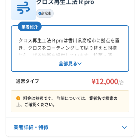
クロス再生工法 R pro
基本情報
代表者名
高松市
大川純樹
業者紹介
所在地
香川県高松市香南町池内793-1
クロス再生工法 R proは香川県高松市に拠点を置
き、クロスをコーティングして貼り替えと同様
対応地域
に仕上げる技術を提供しています。抗菌・消
三豊市
さぬき市
観音寺市
丸亀市
高松市
坂出市
臭・防カビ効果も期待できます。賃貸物件清掃
全部見る
の経験が豊富で、丁寧な作業をモットーとして
善通寺市
東かがわ市
綾歌郡綾川町
綾歌郡宇多津町
います。土日祝日も対応可能で、顧客とのコミ
¥12,000
仲多度郡まんのう町
仲多度郡琴平町
仲多度郡多度津町
通常タイプ
/台
ュニケーションを大切にする地域密着型の業者
木田郡三木町
もっと見る
です。
料金は参考です。
詳細については、
業者名で検索の
上、ご確認ください。
営業時間
10:00〜20:00
業者詳細・特徴
定休日
-