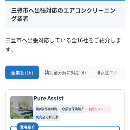
三豊市へ出張対応のエアコンクリーニン
所在地
香川県三豊市財田町財田上1466
グ業者
対応地域
三豊市
さぬき市
観音寺市
丸亀市
高松市
坂出市
三豊市へ出張対応している全16社をご紹介しま
善通寺市
東かがわ市
綾歌郡綾川町
綾歌郡宇多津町
す。
仲多度郡まんのう町
仲多度郡琴平町
仲多度郡多度津町
木田郡三木町
もっと見る
全業者 (16)
完全分解に対応 (4)
女性スタッフ在籍
営業時間
9:00〜20:00
Pure Assist
定休日
年中無休
綾歌郡綾川町
損害保険加入
女性スタッフ
完全分解洗浄
電話番号
非公開
業者紹介