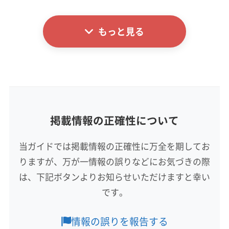
詳細な料金表
業者情報
特徴
電話番号
080-6287-7776
もっと見る
基本情報
代表者名
公式HP
新田亮平
公式サイトを見る
所在地
香川県高松市香川町浅野3017-6
掲載情報の正確性について
対応地域
三豊市
さぬき市
観音寺市
丸亀市
高松市
坂出市
当ガイドでは掲載情報の正確性に万全を期してお
善通寺市
東かがわ市
綾歌郡綾川町
綾歌郡宇多津町
りますが、万が一情報の誤りなどにお気づきの際
香川郡直島町
仲多度郡まんのう町
仲多度郡琴平町
仲多度郡多度津町
木田郡三木町
は、下記ボタンよりお知らせいただけますと幸い
もっと見る
です。
営業時間
8:00〜20:00
情報の誤りを報告する