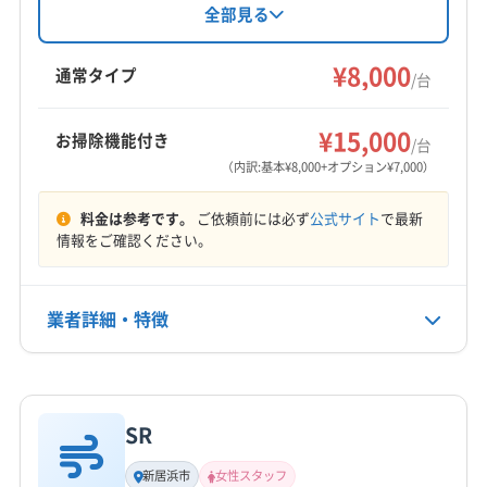
三豊市
さぬき市
観音寺市
丸亀市
高松市
坂出市
に加入済み。土日祝日も対応可能で、防カビ・
全部見る
抗菌コーティングも実施しています。クレジッ
善通寺市
東かがわ市
綾歌郡綾川町
綾歌郡宇多津町
トカード払いにも対応。丁寧な作業でエアコン
¥8,000
香川郡直島町
仲多度郡まんのう町
仲多度郡琴平町
通常タイプ
/台
を綺麗に仕上げます。
仲多度郡多度津町
木田郡三木町
もっと見る
¥15,000
お掃除機能付き
/台
営業時間
（内訳:基本¥8,000+オプション¥7,000）
8:00〜19:00
料金は参考です。
ご依頼前には必ず
公式サイト
で最新
定休日
情報をご確認ください。
年中無休
業者詳細・特徴
電話番号
080-3168-9151
詳細な料金表
業者情報
特徴
公式HP
公式サイトを見る
SR
基本情報
代表者名
新居浜市
女性スタッフ
桐島学