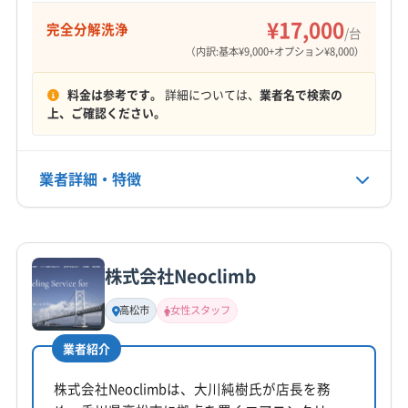
¥17,000
完全分解洗浄
/台
定休日
（内訳:基本¥9,000+オプション¥8,000）
日・祝・不定休
料金は参考です。
詳細については、
業者名で検索の
電話番号
上、ご確認ください。
非公開
公式HP
業者詳細・特徴
公式サイトなし
詳細な料金表
業者情報
特徴
株式会社Neoclimb
基本情報
代表者名
高松市
女性スタッフ
非公開
業者紹介
所在地
香川県高松市西春日町1593-2
株式会社Neoclimbは、大川純樹氏が店長を務