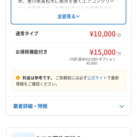
め、香川県高松市に拠点を置くエアコンクリー
対応地域
ニング業者です。年間300件以上の実績があり、
三豊市
さぬき市
観音寺市
丸亀市
高松市
坂出市
顧客の要望に合わせた丁寧な作業を心がけてい
全部見る
ます。女性スタッフの指定や営業時間外の予約
善通寺市
東かがわ市
綾歌郡綾川町
綾歌郡宇多津町
も相談可能です。防カビ・抗菌コーティングに
¥10,000
香川郡直島町
仲多度郡まんのう町
仲多度郡琴平町
通常タイプ
/台
も対応しています。
仲多度郡多度津町
木田郡三木町
もっと見る
¥15,000
お掃除機能付き
/台
営業時間
（内訳:基本¥10,000+オプション
¥5,000）
9:00〜18:00
料金は参考です。
ご依頼前には必ず
公式サイト
で最新
定休日
情報をご確認ください。
火・水・不明
電話番号
業者詳細・特徴
非公開
詳細な料金表
業者情報
特徴
公式HP
公式サイトなし