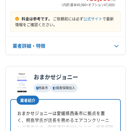
営業時間
（内訳:基本¥9,980+オプション¥7,000）
9:00〜18:00
料金は参考です。
ご依頼前には必ず
公式サイト
で最新
定休日
情報をご確認ください。
年中無休
業者詳細・特徴
電話番号
0120-159-028
詳細な料金表
業者情報
特徴
公式HP
公式サイトを見る
おまかせジョニー
基本情報
代表者名
西条市
損害保険加入
末本彬
業者紹介
所在地
香川県高松市
おまかせジョニーは愛媛県西条市に拠点を置
く、桐島学氏が店長を務めるエアコンクリーニ
対応地域
ング業者です。顧客満足度98%以上で、損害保険