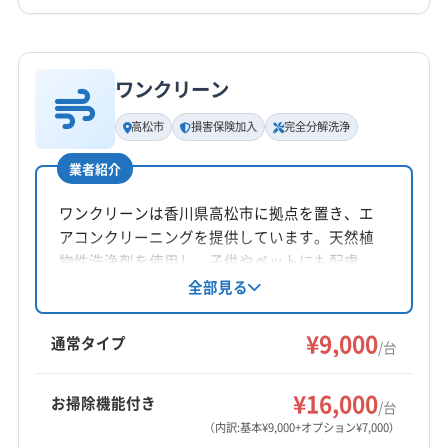
非公開
詳細な料金表
業者情報
特徴
公式HP
公式サイトを見る
ワンクリーン
基本情報
代表者名
高松市
損害保険加入
完全分解洗浄
横井幸子
業者紹介
所在地
愛媛県新居浜市
ワンクリーンは香川県高松市に拠点を置き、エ
アコンクリーニングを提供しています。天然植
対応地域
物性洗浄剤を使用し、子供やペットにも配慮。
三豊市
観音寺市
善通寺市
(愛媛県) 今治市
完全分解洗浄や防カビ・抗菌コートにも対応し
全部見る
ています。損害保険加入済み。9時〜18時まで営
(愛媛県) 四国中央市
(愛媛県) 松山市
(愛媛県) 新居浜市
業し、火・水曜定休。丁寧な作業を心がけてい
¥9,000
(愛媛県) 西条市
(愛媛県) 東温市
通常タイプ
/台
ます。
もっと見る
¥16,000
お掃除機能付き
/台
営業時間
（内訳:基本¥9,000+オプション¥7,000）
8:30〜18:00