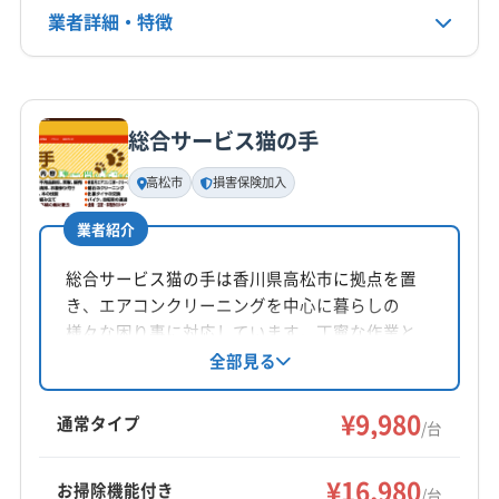
業者詳細・特徴
電話番号
087-83-3676
詳細な料金表
業者情報
特徴
公式HP
公式サイトを見る
総合サービス猫の手
基本情報
代表者名
高松市
損害保険加入
内野雅隆
業者紹介
所在地
香川県高松市国分寺町新名675-14
総合サービス猫の手は香川県高松市に拠点を置
き、エアコンクリーニングを中心に暮らしの
対応地域
様々な困り事に対応しています。丁寧な作業と
三豊市
さぬき市
観音寺市
丸亀市
高松市
坂出市
誠実な対応を心がけ、360度回転ノズルや損害保
全部見る
険加入など、安心して依頼できる点が魅力。基
善通寺市
東かがわ市
綾歌郡綾川町
綾歌郡宇多津町
本料金に加え、お掃除機能付きエアコンや室外
¥9,980
仲多度郡まんのう町
仲多度郡琴平町
仲多度郡多度津町
通常タイプ
/台
機洗浄などのオプションも用意されています。
木田郡三木町
もっと見る
アフターフォローも無料です。
¥16,980
お掃除機能付き
/台