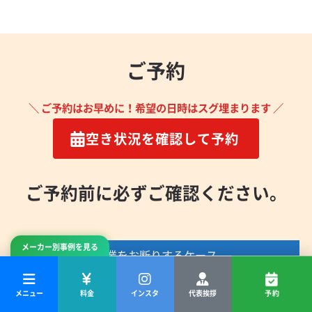
ご予約
＼ ご予約はお早めに！希望の日時はスグ埋まります ／
空き状況を確認して予約
ご予約前に必ずご確認ください。
メーカー別事例を見る
作業をお断りするケース
水に弱い壁材の場合
メニュー
料金
インスタ
代表挨拶
予約
漆喰・珪藻土・布製などの壁は、水シミのリスクがあ