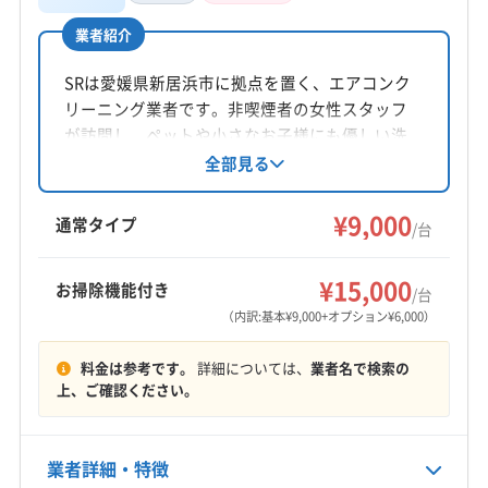
業者紹介
所在地
愛媛県西条市
SRは愛媛県新居浜市に拠点を置く、エアコンク
リーニング業者です。非喫煙者の女性スタッフ
対応地域
が訪問し、ペットや小さなお子様にも優しい洗
三豊市
観音寺市
坂出市
善通寺市
剤を使用。防カビ・抗菌コーティングにも対応
全部見る
しています。新居浜市を中心に今治市、松山市
仲多度郡まんのう町
仲多度郡琴平町
仲多度郡多度津町
など幅広いエリアでサービスを提供していま
¥9,000
(愛媛県) 伊予郡松前町
(愛媛県) 伊予郡砥部町
通常タイプ
/台
す。
(愛媛県) 伊予市
(愛媛県) 喜多郡内子町
(愛媛県) 今治市
もっと見る
(愛媛県) 四国中央市
(愛媛県) 松山市
¥15,000
お掃除機能付き
/台
営業時間
(愛媛県) 上浮穴郡久万高原町
(愛媛県) 新居浜市
（内訳:基本¥9,000+オプション¥6,000）
9:00〜20:00
(愛媛県) 西条市
(愛媛県) 西予市
(愛媛県) 大洲市
料金は参考です。
詳細については、
業者名で検索の
(愛媛県) 東温市
(高知県) 香南市
(高知県) 香美市
定休日
上、ご確認ください。
(高知県) 高知市
(高知県) 土佐市
(高知県) 南国市
なし
業者詳細・特徴
電話番号