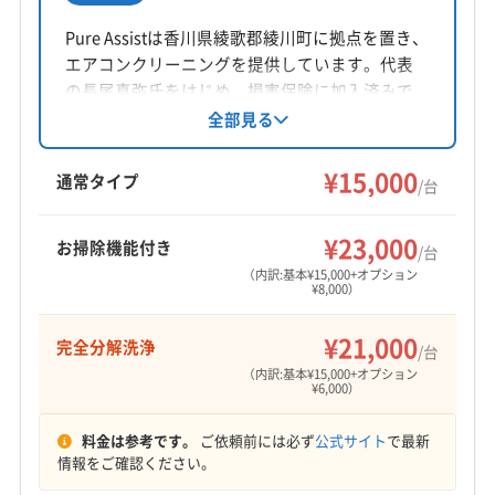
Pure Assistは香川県綾歌郡綾川町に拠点を置き、
公式HP
エアコンクリーニングを提供しています。代表
公式サイトなし
の長尾真弥氏をはじめ、損害保険に加入済みで
す。女性スタッフの同行も可能。完全分解洗浄
全部見る
にも対応し、丁寧な作業が特徴です。東かがわ
市や高松市など香川県内が対応エリアです。
¥15,000
通常タイプ
/台
¥23,000
お掃除機能付き
/台
（内訳:基本¥15,000+オプション
¥8,000）
¥21,000
完全分解洗浄
/台
（内訳:基本¥15,000+オプション
¥6,000）
料金は参考です。
ご依頼前には必ず
公式サイト
で最新
情報をご確認ください。