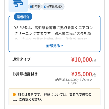
基本情報
代表者名
香南市
損害保険加入
井上
業者紹介
所在地
高知県南国市緑ケ丘1丁目401-2 県営住宅十市団地R1-
YS.R &Dは、高知県香南市に拠点を置くエアコン
203
クリーニング業者です。鈴木栄二氏が店長を務
め、大手での業務経験も豊富。作業外注はな
対応地域
く、仕上がりに不満の場合は無料で追加対応し
全部見る
安芸郡奈半利町
安芸市
香南市
香美市
高知市
ています。対応エリアは高知県全域。基本料金
10,000円/台で、お掃除機能付きは15,000円/台で
土佐市
南国市
安芸郡安田町
安芸郡芸西村
¥10,000
通常タイプ
/台
す。営業時間外や対応地域外でも相談可能で、
安芸郡田野町
安芸郡東洋町
安芸郡馬路村
親切丁寧な対応が魅力です。
安芸郡北川村
もっと見る
¥25,000
お掃除機能付き
/台
（内訳:基本¥10,000+オプション
¥15,000）
営業時間
8:00〜21:00
料金は参考です。
詳細については、
業者名で検索の
上、ご確認ください。
定休日
年末年始・お盆・不明