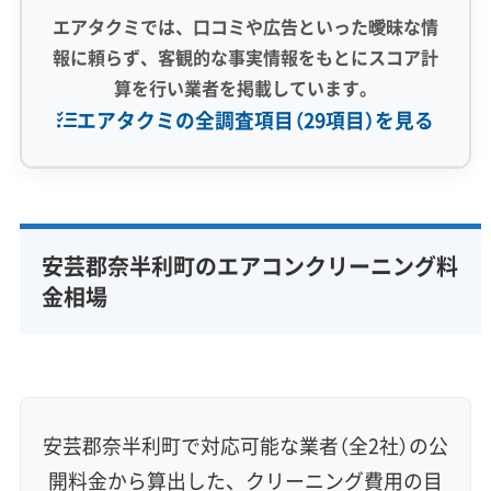
エアタクミでは、口コミや広告といった曖昧な情
報に頼らず、客観的な事実情報をもとにスコア計
算を行い業者を掲載しています。
エアタクミの全調査項目（29項目）を見る
専門性・技術力 (9)
完全分解洗浄
部分クリーニング
実績10年以上
安芸郡奈半利町のエアコンクリーニング料
資格保有スタッフ
家庭用エアコン
業務用エアコン
金相場
壁掛け型
天井カセット型
お掃除機能付き
信頼性・安心感 (8)
保証付き
アフターフォロー
女性スタッフ在籍
エコ洗剤使用
アレルギー対策
ハウスダスト除去
安芸郡奈半利町で対応可能な業者（全2社）の公
地域密着型
フランチャイズ
開料金から算出した、クリーニング費用の目