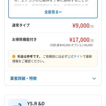
特徴です。損害保険加入済み。営業時間外の予
約も相談可能です。高知県南国市を中心に、エ
全部見る
アコンクリーニングを通じて快適な生活空間づ
くりをサポートしています。
¥9,000
通常タイプ
/台
¥17,000
お掃除機能付き
/台
（内訳:基本¥9,000+オプション¥8,000）
料金は参考です。
ご依頼前には必ず
公式サイト
で最新
情報をご確認ください。
業者詳細・特徴
詳細な料金表
業者情報
特徴
YS.R &D