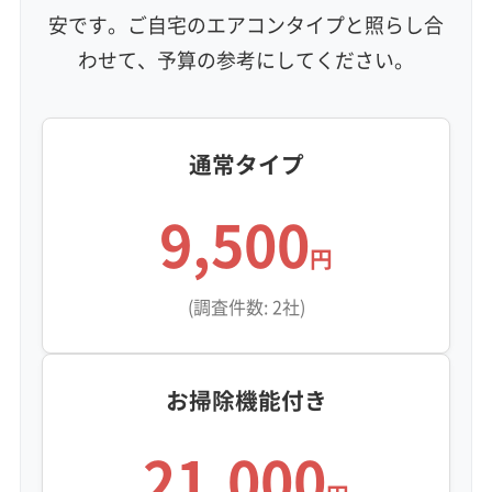
利便性・サービス (12)
安です。ご自宅のエアコンタイプと照らし合
わせて、予算の参考にしてください。
定額料金
複数台割引
初回割引
定期メンテナンス
当日予約可能
即日対応可能
24時間対応
土日祝日対応
年末年始対応
防カビ・抗菌
消臭処理
防汚コーティング
通常タイプ
※項目にカーソルを合わせると詳細な説明が表示されます。
9,500
円
(調査件数: 2社)
お掃除機能付き
21,000