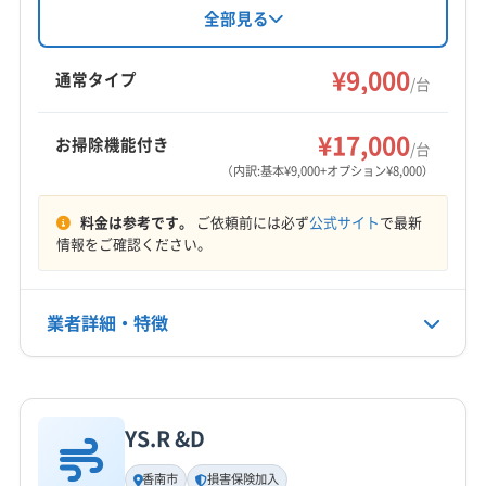
約も相談可能です。高知県南国市を中心に、エ
全部見る
アコンクリーニングを通じて快適な生活空間づ
くりをサポートしています。
¥9,000
通常タイプ
/台
¥17,000
お掃除機能付き
/台
（内訳:基本¥9,000+オプション¥8,000）
料金は参考です。
ご依頼前には必ず
公式サイト
で最新
情報をご確認ください。
業者詳細・特徴
詳細な料金表
業者情報
特徴
YS.R &D
基本情報
代表者名
香南市
損害保険加入