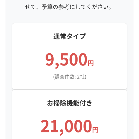
せて、予算の参考にしてください。
定額料金
複数台割引
初回割引
定期メンテナンス
当日予約可能
即日対応可能
24時間対応
土日祝日対応
年末年始対応
防カビ・抗菌
消臭処理
防汚コーティング
通常タイプ
※項目にカーソルを合わせると詳細な説明が表示されます。
9,500
円
(調査件数: 2社)
お掃除機能付き
21,000
円