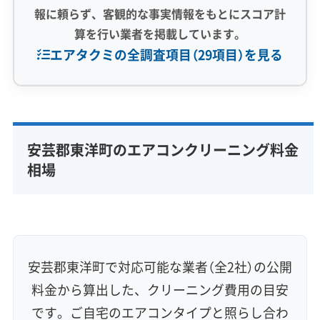
報に頼らず、客観的な事実情報をもとにスコア計
算を行い業者を掲載しています。
エアタクミの全調査項目（29項目）を見る
専門性・技術力 (9)
完全分解洗浄
部分クリーニング
実績10年以上
安芸郡東洋町のエアコンクリーニング料金
資格保有スタッフ
家庭用エアコン
業務用エアコン
相場
壁掛け型
天井カセット型
お掃除機能付き
信頼性・安心感 (8)
保証付き
アフターフォロー
女性スタッフ在籍
エコ洗剤使用
アレルギー対策
ハウスダスト除去
安芸郡東洋町で対応可能な業者（全2社）の公開
地域密着型
フランチャイズ
料金から算出した、クリーニング費用の目安
利便性・サービス (12)
です。ご自宅のエアコンタイプと照らし合わ