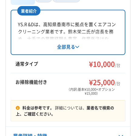
井上
業者紹介
所在地
高知県南国市緑ケ丘1丁目401-2 県営住宅十市団地R1-
YS.R &Dは、高知県香南市に拠点を置くエアコン
203
クリーニング業者です。鈴木栄二氏が店長を務
め、大手での業務経験も豊富。作業外注はな
対応地域
く、仕上がりに不満の場合は無料で追加対応し
全部見る
安芸郡東洋町
安芸市
香南市
香美市
高知市
ています。対応エリアは高知県全域。基本料金
10,000円/台で、お掃除機能付きは15,000円/台で
土佐市
南国市
安芸郡安田町
安芸郡芸西村
¥10,000
通常タイプ
/台
す。営業時間外や対応地域外でも相談可能で、
安芸郡田野町
安芸郡奈半利町
安芸郡馬路村
親切丁寧な対応が魅力です。
安芸郡北川村
もっと見る
¥25,000
お掃除機能付き
/台
（内訳:基本¥10,000+オプション
¥15,000）
営業時間
8:00〜21:00
料金は参考です。
詳細については、
業者名で検索の
上、ご確認ください。
定休日
年末年始・お盆・不明
業者詳細・特徴