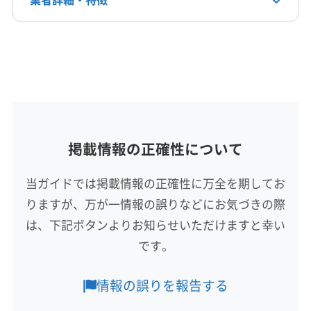
電話番号
非公開
詳細な料金表
業者情報
特徴
公式HP
公式サイトを見る
基本情報
代表者名
鈴木栄二
所在地
掲載情報の正確性について
高知県香南市野市町母代寺435-21
当ガイドでは掲載情報の正確性に万全を期してお
対応地域
りますが、万が一情報の誤りなどにお気づきの際
安芸郡東洋町
安芸市
香南市
香美市
高知市
は、下記ボタンよりお知らせいただけますと幸い
須崎市
土佐市
南国市
安芸郡安田町
安芸郡芸西村
です。
安芸郡田野町
安芸郡奈半利町
安芸郡馬路村
安芸郡北川村
もっと見る
情報の誤りを報告する
営業時間