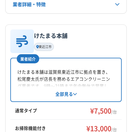
業者詳細・特徴
(東京都) 墨田区
(東京都) 目黒区
(東京都) 練馬区
電話番号
070-5498-4043
(福岡県) 鞍手郡鞍手町
(福岡県) 遠賀郡芦屋町
詳細な料金表
(福岡県) 遠賀郡遠賀町
(福岡県) 遠賀郡岡垣町
業者情報
特徴
公式HP
(福岡県) 遠賀郡水巻町
(福岡県) 久留米市
(福岡県) 宮若市
公式サイトを見る
けたまる本舗
(福岡県) 京都郡苅田町
(福岡県) 三井郡大刀洗町
基本情報
代表者名
(福岡県) 宗像市
(福岡県) 春日市
(福岡県) 小郡市
東近江市
片桐隼
(福岡県) 糟屋郡宇美町
(福岡県) 糟屋郡久山町
業者紹介
(福岡県) 糟屋郡志免町
(福岡県) 糟屋郡篠栗町
所在地
(福岡県) 糟屋郡新宮町
(福岡県) 糟屋郡須惠町
滋賀県栗東市上鈎258-7
けたまる本舗は滋賀県東近江市に拠点を置き、
(福岡県) 糟屋郡粕屋町
(福岡県) 太宰府市
松尾慶太氏が店長を務めるエアコンクリーニン
対応地域
グ業者です。9時〜21時まで年中無休で営業し、
(福岡県) 大野城市
(福岡県) 筑紫郡那珂川町
三重郡朝日町
いなべ市
伊賀市
亀山市
桑名市
土日祝日も対応可能。2台以上の依頼で消臭抗菌
全部見る
(福岡県) 筑紫野市
(福岡県) 中間市
(福岡県) 朝倉郡筑前町
コートが無料になるサービスや、駐車料金を負
四日市市
津市
名張市
鈴鹿市
員弁郡東員町
(福岡県) 朝倉市
(福岡県) 直方市
(福岡県) 田川郡香春町
担するなどの特典があります。防カビ・抗菌コ
¥7,500
桑名郡木曽岬町
三重郡菰野町
三重郡川越町
通常タイプ
(福岡県) 田川郡糸田町
(福岡県) 田川郡赤村
/台
ーティングにも対応し、損害保険に加入済みで
(京都府) 宇治市
(京都府) 乙訓郡大山崎町
もっと見る
(福岡県) 田川郡川崎町
(福岡県) 田川郡大任町
す。
(京都府) 久世郡久御山町
(京都府) 京田辺市
¥13,000
(福岡県) 田川郡添田町
(福岡県) 田川郡福智町
お掃除機能付き
/台