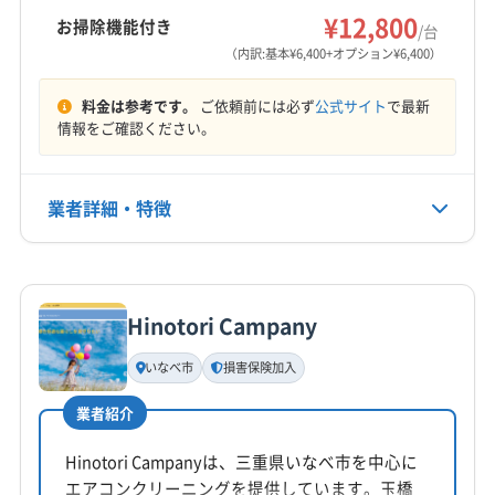
キャンペーンも実施中です。
多気郡多気町
多気郡大台町
多気郡明和町
¥12,800
お掃除機能付き
/台
営業時間
度会郡玉城町
度会郡大紀町
度会郡度会町
（内訳:基本¥6,400+オプション¥6,400）
9:00〜18:00
度会郡南伊勢町
南牟婁郡紀宝町
南牟婁郡御浜町
料金は参考です。
ご依頼前には必ず
公式サイト
で最新
北牟婁郡紀北町
定休日
情報をご確認ください。
年中無休
業者詳細・特徴
電話番号
090-3310-0441
詳細な料金表
業者情報
特徴
公式HP
公式サイトを見る
Hinotori Campany
基本情報
代表者名
いなべ市
損害保険加入
勝井容子
業者紹介
所在地
福岡県北九州市若松区鴨生田三丁目6-16
Hinotori Campanyは、三重県いなべ市を中心に
エアコンクリーニングを提供しています。玉橋