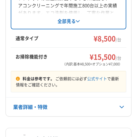
アコンクリーニングで年間施工800台以上の実績
があります。エコ洗剤を使用し、丁寧な作業と
女性スタッフ同行で安心。万が一に備え損害保
全部見る
険にも加入済みです。消臭抗菌コートは無料。
9:00～19:00まで対応し、不定休です。
¥8,500
通常タイプ
/台
¥15,500
お掃除機能付き
/台
（内訳:基本¥8,500+オプション¥7,000）
料金は参考です。
ご依頼前には必ず
公式サイト
で最新
情報をご確認ください。
業者詳細・特徴
詳細な料金表
業者情報
特徴