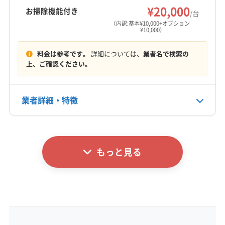
多気郡明和町
度会郡玉城町
度会郡大紀町
¥20,000
お掃除機能付き
/台
営業時間
度会郡度会町
(岐阜県) 安八郡安八町
（内訳:基本¥10,000+オプション
¥10,000）
8:00〜22:00
(岐阜県) 安八郡神戸町
(岐阜県) 安八郡輪之内町
(岐阜県) 羽島郡笠松町
(岐阜県) 羽島郡岐南町
料金は参考です。
詳細については、
業者名で検索の
定休日
(岐阜県) 羽島市
(岐阜県) 可児市
(岐阜県) 海津市
上、ご確認ください。
なし
(岐阜県) 岐阜市
(岐阜県) 大垣市
(岐阜県) 美濃加茂市
(岐阜県) 不破郡関ケ原町
(岐阜県) 不破郡垂井町
電話番号
業者詳細・特徴
090-1419-5822
(岐阜県) 養老郡養老町
(愛知県) あま市
(愛知県) 海部郡蟹江町
(愛知県) 海部郡大治町
詳細な料金表
業者情報
特徴
公式HP
(愛知県) 海部郡飛島村
(愛知県) 弥富市
公式サイトを見る
もっと見る
基本情報
代表者名
岡本
所在地
三重県四日市市高角町1117