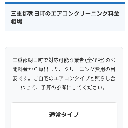
完全分解洗浄
部分クリーニング
実績10年以上
三重郡朝日町のエアコンクリーニング料金
資格保有スタッフ
家庭用エアコン
業務用エアコン
相場
壁掛け型
天井カセット型
お掃除機能付き
信頼性・安心感 (8)
保証付き
アフターフォロー
女性スタッフ在籍
エコ洗剤使用
アレルギー対策
ハウスダスト除去
三重郡朝日町で対応可能な業者（全46社）の公
地域密着型
フランチャイズ
開料金から算出した、クリーニング費用の目
利便性・サービス (12)
安です。ご自宅のエアコンタイプと照らし合
わせて、予算の参考にしてください。
定額料金
複数台割引
初回割引
定期メンテナンス
当日予約可能
即日対応可能
24時間対応
土日祝日対応
年末年始対応
防カビ・抗菌
消臭処理
防汚コーティング
通常タイプ
※項目にカーソルを合わせると詳細な説明が表示されます。