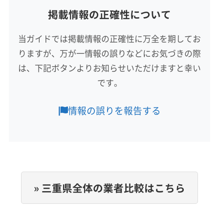
掲載情報の正確性について
対応地域
三重郡朝日町
いなべ市
伊勢市
亀山市
桑名市
当ガイドでは掲載情報の正確性に万全を期してお
四日市市
松阪市
津市
名張市
鈴鹿市
りますが、万が一情報の誤りなどにお気づきの際
員弁郡東員町
桑名郡木曽岬町
三重郡菰野町
三重郡川越町
(岐阜県) 羽島市
(岐阜県) 岐阜市
は、下記ボタンよりお知らせいただけますと幸い
もっと見る
(岐阜県) 大垣市
(岐阜県) 揖斐郡大野町
です。
営業時間
(岐阜県) 揖斐郡池田町
(岐阜県) 揖斐郡揖斐川町
24時間営業
(愛知県) あま市
(愛知県) 愛西市
(愛知県) 一宮市
情報の誤りを報告する
(愛知県) 稲沢市
(愛知県) 岩倉市
(愛知県) 江南市
定休日
(愛知県) 春日井市
(愛知県) 小牧市
(愛知県) 清須市
年中無休
(愛知県) 長久手市
(愛知県) 津島市
(愛知県) 東海市
(愛知県) 日進市
(愛知県) 尾張旭市
(愛知県) 豊明市
電話番号
非公開
(愛知県) 北名古屋市
(愛知県) 名古屋市港区
» 三重県全体の業者比較はこちら
(愛知県) 名古屋市守山区
(愛知県) 名古屋市昭和区
公式HP
(愛知県) 名古屋市瑞穂区
(愛知県) 名古屋市西区
公式サイトなし
(愛知県) 名古屋市千種区
(愛知県) 名古屋市中区