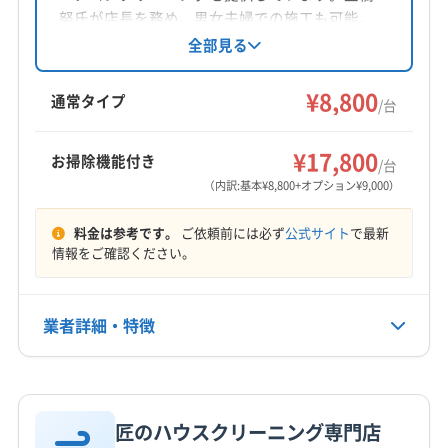
対応地域
努氏が店長を務め、男女夫婦での施工も可能。
三重郡朝日町
いなべ市
伊賀市
伊勢市
亀山市
損害保険加入済みです。夜間や鍵預かりにも対
全部見る
応。防カビ抗菌コートなどオプションも充実し
桑名市
四日市市
松阪市
鳥羽市
津市
名張市
ています。猫好きの方にもおすすめです。
¥8,800
鈴鹿市
員弁郡東員町
桑名郡木曽岬町
三重郡菰野町
通常タイプ
/台
三重郡川越町
多気郡多気町
多気郡大台町
もっと見る
多気郡明和町
度会郡玉城町
度会郡大紀町
¥17,800
お掃除機能付き
/台
営業時間
度会郡度会町
(千葉県) 松戸市
(埼玉県) 越谷市
（内訳:基本¥8,800+オプション¥9,000）
9:00〜21:00
(埼玉県) 戸田市
(埼玉県) 三郷市
(埼玉県) 川口市
料金は参考です。
ご依頼前には必ず
公式サイト
で最新
(埼玉県) 草加市
(埼玉県) 八潮市
(埼玉県) 和光市
定休日
情報をご確認ください。
(埼玉県) 蕨市
(大分県) 宇佐市
(大分県) 臼杵市
年中無休
(大分県) 杵築市
(大分県) 玖珠郡九重町
(大分県) 玖珠郡玖珠町
(大分県) 国東市
(大分県) 佐伯市
業者詳細・特徴
電話番号
非公開
(大分県) 速見郡日出町
(大分県) 大分市
(大分県) 竹田市
(大分県) 中津市
(大分県) 津久見市
(大分県) 日田市
詳細な料金表
業者情報
特徴
公式HP
(大分県) 別府市
(大分県) 豊後高田市
(大分県) 豊後大野市
公式サイトを見る
匠のハウスクリーニング専門店
(大分県) 由布市
(山口県) 下関市
(愛知県) あま市
基本情報