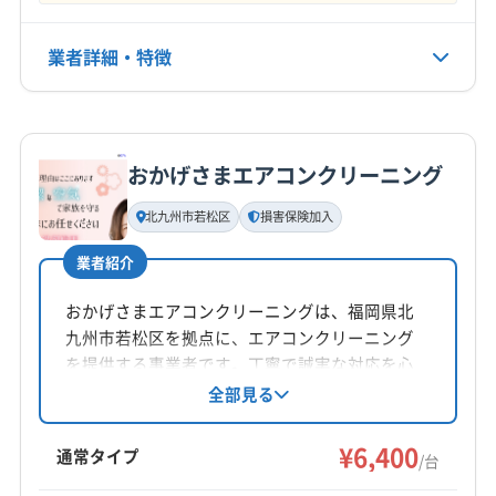
電話番号
業者詳細・特徴
070-2314-7044
詳細な料金表
業者情報
特徴
公式HP
公式サイトを見る
おかげさまエアコンクリーニング
基本情報
代表者名
北九州市若松区
損害保険加入
吉田裕樹
業者紹介
所在地
三重県津市
おかげさまエアコンクリーニングは、福岡県北
九州市若松区を拠点に、エアコンクリーニング
対応地域
を提供する事業者です。丁寧で誠実な対応を心
三重郡朝日町
いなべ市
伊賀市
伊勢市
亀山市
掛け、独自の品質保証と損害保険で安心を提
全部見る
供。エコ洗剤を使用し、防カビ・抗菌コーティ
熊野市
桑名市
四日市市
志摩市
松阪市
鳥羽市
ングも対応しています。土日祝日も営業し、地
¥6,400
津市
尾鷲市
名張市
鈴鹿市
員弁郡東員町
通常タイプ
/台
域に密着したサービスを展開。シーズン前特価
桑名郡木曽岬町
三重郡菰野町
三重郡川越町
もっと見る