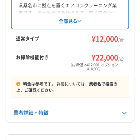
(滋賀県) 野洲市
県桑名市に拠点を置くエアコンクリーニング業
対応地域
者です。元大手清掃会社出身で、安心安全かつ
三重郡朝日町
いなべ市
桑名市
四日市市
安価で高品質なサービスを提供。土日祝日も対
全部見る
応可能で、防カビ・抗菌コーティングも行って
員弁郡東員町
桑名郡木曽岬町
三重郡菰野町
います。複数台割引やオプションも充実してい
¥12,000
三重郡川越町
(岐阜県) 海津市
(岐阜県) 養老郡養老町
通常タイプ
/台
ます。
(愛知県) あま市
(愛知県) 愛西市
(愛知県) 津島市
もっと見る
(愛知県) 弥富市
¥22,000
お掃除機能付き
/台
営業時間
（内訳:基本¥12,000+オプション
¥10,000）
9:00〜18:00
料金は参考です。
詳細については、
業者名で検索の
定休日
上、ご確認ください。
土・日・祝
電話番号
業者詳細・特徴
非公開
詳細な料金表
業者情報
特徴
公式HP
公式サイトなし