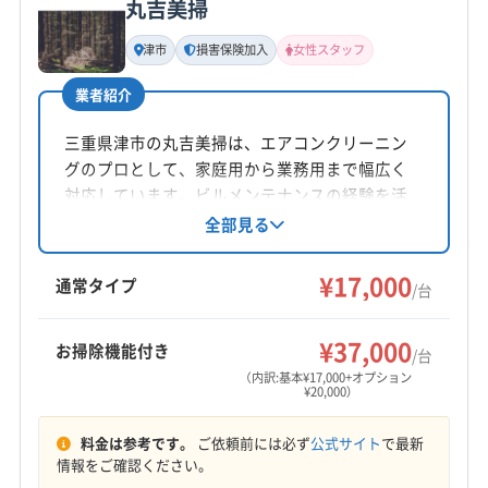
丸吉美掃
基本情報
代表者名
津市
損害保険加入
女性スタッフ
非公開
業者紹介
所在地
三重県鈴鹿市
三重県津市の丸吉美掃は、エアコンクリーニン
グのプロとして、家庭用から業務用まで幅広く
対応地域
対応しています。ビルメンテナンスの経験を活
三重郡朝日町
いなべ市
伊賀市
亀山市
桑名市
かし、エコ洗剤使用や損害保険加入で安心安全
全部見る
を提供。女性スタッフ同行可能で、丁寧な作業
四日市市
松阪市
津市
名張市
鈴鹿市
と明瞭な料金設定が魅力です。
¥17,000
員弁郡東員町
桑名郡木曽岬町
三重郡菰野町
通常タイプ
/台
三重郡川越町
(岐阜県) 海津市
(岐阜県) 養老郡養老町
もっと見る
¥37,000
お掃除機能付き
/台
営業時間
（内訳:基本¥17,000+オプション
¥20,000）
9:00〜19:00
料金は参考です。
ご依頼前には必ず
公式サイト
で最新
定休日
情報をご確認ください。
不定休