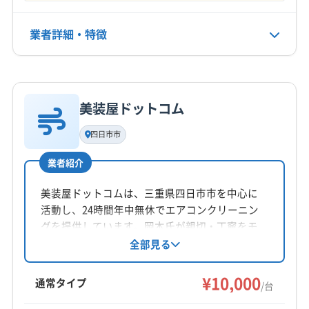
不定休
業者詳細・特徴
電話番号
非公開
詳細な料金表
業者情報
特徴
公式HP
公式サイトなし
美装屋ドットコム
基本情報
代表者名
四日市市
服部純幸
業者紹介
所在地
三重県四日市市川尻町2314-6
美装屋ドットコムは、三重県四日市市を中心に
活動し、24時間年中無休でエアコンクリーニン
対応地域
グを提供しています。岡本氏が親切・丁寧をモ
三重郡朝日町
いなべ市
伊賀市
伊勢市
亀山市
ットーに、エコ洗剤の使用や防カビ・抗菌コー
全部見る
ティングにも対応。複数台割引やオプションも
桑名市
四日市市
松阪市
津市
名張市
鈴鹿市
充実しており、料金以上のサービスを提供して
¥10,000
員弁郡東員町
桑名郡木曽岬町
三重郡菰野町
通常タイプ
/台
います。
三重郡川越町
多気郡多気町
多気郡大台町
もっと見る