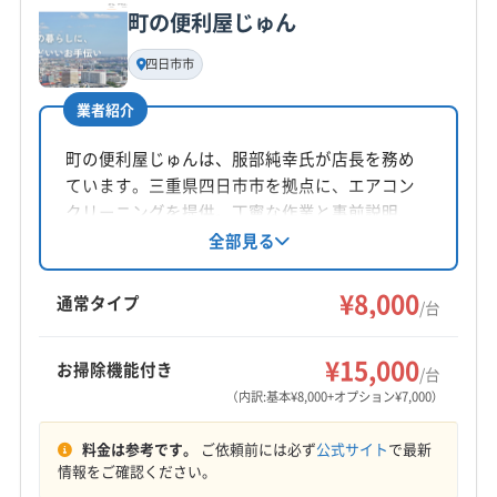
町の便利屋じゅん
基本情報
代表者名
四日市市
大谷純也
業者紹介
所在地
三重県桑名市
町の便利屋じゅんは、服部純幸氏が店長を務め
ています。三重県四日市市を拠点に、エアコン
対応地域
クリーニングを提供。丁寧な作業と事前説明、
三重郡朝日町
いなべ市
桑名市
四日市市
鈴鹿市
完了後の確認で安心を提供しています。三重県
全部見る
全域に対応し、夜間も相談可能です。基本料金
員弁郡東員町
桑名郡木曽岬町
三重郡菰野町
8000円から。オプションで抗菌コートや室外機
¥8,000
三重郡川越町
(愛知県) 海部郡蟹江町
通常タイプ
/台
洗浄もあります。
(愛知県) 海部郡大治町
(愛知県) 海部郡飛島村
もっと見る
(愛知県) 津島市
(愛知県) 弥富市
¥15,000
お掃除機能付き
/台
営業時間
（内訳:基本¥8,000+オプション¥7,000）
9:00〜17:00
料金は参考です。
ご依頼前には必ず
公式サイト
で最新
定休日
情報をご確認ください。