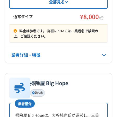
三重郡朝日町
いなべ市
伊賀市
亀山市
桑名市
場合の無料追加対応が魅力。基本料金8000円か
全部見る
(滋賀県) 大津市
(滋賀県) 長浜市
(滋賀県) 東近江市
らで、複数台割引も利用可能です。（対応エリ
四日市市
津市
名張市
鈴鹿市
員弁郡東員町
(滋賀県) 彦根市
(滋賀県) 米原市
(滋賀県) 野洲市
ア：三重県、愛知県、岐阜県の一部）
¥8,000
桑名郡木曽岬町
三重郡菰野町
三重郡川越町
通常タイプ
/台
(京都府) 宇治市
(京都府) 京都市右京区
もっと見る
(京都府) 京都市下京区
(京都府) 京都市左京区
料金は参考です。
詳細については、
業者名で検索の
上、ご確認ください。
営業時間
(京都府) 京都市山科区
(京都府) 京都市上京区
09:00〜21:00
(京都府) 京都市西京区
(京都府) 京都市中京区
(京都府) 京都市東山区
(京都府) 京都市南区
業者詳細・特徴
定休日
(京都府) 京都市伏見区
(京都府) 京都市北区
年中無休
(滋賀県) 愛知郡愛荘町
(滋賀県) 蒲生郡日野町
詳細な料金表
業者情報
特徴
(滋賀県) 蒲生郡竜王町
(滋賀県) 近江八幡市
電話番号
非公開
(滋賀県) 栗東市
(滋賀県) 犬上郡甲良町
掃除屋 Big Hope
基本情報
(滋賀県) 犬上郡多賀町
(滋賀県) 犬上郡豊郷町
代表者名
桑名市
公式HP
非公開
(滋賀県) 湖南市
(滋賀県) 甲賀市
(滋賀県) 守山市
公式サイトなし
(滋賀県) 草津市
(滋賀県) 大津市
(滋賀県) 長浜市
業者紹介
所在地
(滋賀県) 東近江市
(滋賀県) 彦根市
(滋賀県) 米原市
三重県いなべ市大安町中央ケ丘2丁目2973-16
掃除屋 Big Hopeは、大谷純也氏が運営し、三重