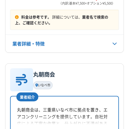
営業時間
(京都府) 京都市右京区
(京都府) 京都市下京区
（内訳:基本¥7,500+オプション¥5,500）
(福岡県) 田川市
(福岡県) 飯塚市
(福岡県) 福岡市城南区
5:00〜21:00
(京都府) 京都市左京区
(京都府) 京都市山科区
(福岡県) 福岡市西区
(福岡県) 福岡市早良区
料金は参考です。
詳細については、
業者名で検索の
(京都府) 京都市上京区
(京都府) 京都市西京区
(福岡県) 福岡市中央区
(福岡県) 福岡市東区
定休日
上、ご確認ください。
(京都府) 京都市中京区
(京都府) 京都市東山区
(福岡県) 福岡市南区
(福岡県) 福岡市博多区
不定休
(京都府) 京都市南区
(京都府) 京都市伏見区
(福岡県) 福津市
(福岡県) 北九州市戸畑区
(京都府) 京都市北区
(京都府) 向日市
(京都府) 城陽市
業者詳細・特徴
電話番号
(福岡県) 北九州市若松区
(福岡県) 北九州市小倉南区
非公開
(京都府) 相楽郡笠置町
(京都府) 相楽郡精華町
(福岡県) 北九州市小倉北区
(福岡県) 北九州市八幡西区
(京都府) 相楽郡南山城村
(京都府) 相楽郡和束町
詳細な料金表
業者情報
特徴
(福岡県) 北九州市八幡東区
(福岡県) 北九州市門司区
公式HP
(京都府) 長岡京市
(京都府) 綴喜郡井手町
公式サイトなし
丸朝商会
(京都府) 綴喜郡宇治田原町
(京都府) 八幡市
基本情報
代表者名
(京都府) 木津川市
(滋賀県) 愛知郡愛荘町
いなべ市
松尾慶太
(滋賀県) 蒲生郡日野町
(滋賀県) 蒲生郡竜王町
業者紹介
(滋賀県) 近江八幡市
(滋賀県) 栗東市
所在地
(滋賀県) 犬上郡甲良町
(滋賀県) 犬上郡多賀町
滋賀県東近江市
丸朝商会は、三重県いなべ市に拠点を置き、エ
(滋賀県) 犬上郡豊郷町
(滋賀県) 湖南市
(滋賀県) 甲賀市
アコンクリーニングを提供しています。自社対
対応地域
(滋賀県) 高島市
(滋賀県) 守山市
(滋賀県) 草津市
応による丁寧な作業と、仕上がりに不満がある