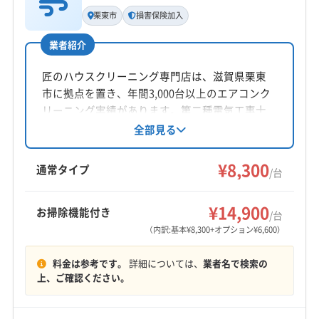
代表者名
(愛知県) 海部郡蟹江町
(愛知県) 海部郡大治町
栗東市
損害保険加入
玉橋努
(愛知県) 海部郡飛島村
(愛知県) 清須市
(愛知県) 大府市
業者紹介
(愛知県) 東海市
(愛知県) 北名古屋市
所在地
(愛知県) 名古屋市港区
(愛知県) 名古屋市昭和区
三重県いなべ市
匠のハウスクリーニング専門店は、滋賀県栗東
(愛知県) 名古屋市瑞穂区
(愛知県) 名古屋市西区
市に拠点を置き、年間3,000台以上のエアコンク
対応地域
(愛知県) 名古屋市千種区
(愛知県) 名古屋市中区
リーニング実績があります。第二種電気工事士
三重郡朝日町
いなべ市
桑名市
四日市市
鈴鹿市
の資格を持ち、損害保険にも加入済み。丁寧な
全部見る
(愛知県) 名古屋市中川区
(愛知県) 名古屋市中村区
作業と顧客目線を大切にし、安心安全なサービ
員弁郡東員町
桑名郡木曽岬町
三重郡菰野町
(愛知県) 名古屋市東区
(愛知県) 名古屋市南区
スを提供します。防カビ・抗菌コーティングな
¥8,300
三重郡川越町
(岐阜県) 羽島郡笠松町
(岐阜県) 羽島市
通常タイプ
(愛知県) 名古屋市熱田区
(愛知県) 名古屋市北区
/台
どのオプションも用意されています。
(岐阜県) 海津市
(岐阜県) 養老郡養老町
(愛知県) あま市
(愛知県) 弥富市
(東京都) 葛飾区
(東京都) 江戸川区
もっと見る
(愛知県) 愛西市
(愛知県) 海部郡蟹江町
¥14,900
(東京都) 江東区
(東京都) 港区
(東京都) 荒川区
お掃除機能付き
/台
営業時間
(愛知県) 海部郡大治町
(愛知県) 海部郡飛島村
(東京都) 渋谷区
(東京都) 新宿区
(東京都) 杉並区
（内訳:基本¥8,300+オプション¥6,600）
9:00〜18:00
(愛知県) 津島市
(愛知県) 弥富市
(東京都) 世田谷区
(東京都) 千代田区
(東京都) 足立区
料金は参考です。
詳細については、
業者名で検索の
(東京都) 台東区
(東京都) 大田区
(東京都) 中央区
定休日
上、ご確認ください。
(東京都) 中野区
(東京都) 板橋区
(東京都) 品川区
不定休
(東京都) 文京区
(東京都) 豊島区
(東京都) 北区