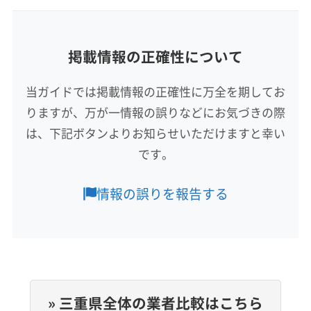
(愛知県) 知多郡美浜町
(愛知県) 知多郡武豊町
(岐阜県) 関市
(岐阜県) 岐阜市
(岐阜県) 郡上市
非公開
(愛知県) 知多市
(愛知県) 知立市
(愛知県) 長久手市
(岐阜県) 山県市
(岐阜県) 瑞穂市
(岐阜県) 瑞浪市
(愛知県) 津島市
(愛知県) 田原市
(愛知県) 東海市
所在地
(岐阜県) 多治見市
(岐阜県) 大垣市
(岐阜県) 大野郡白川村
掲載情報の正確性について
愛知県名古屋市北区
(愛知県) 日進市
(愛知県) 半田市
(愛知県) 尾張旭市
(岐阜県) 美濃加茂市
(岐阜県) 美濃市
(愛知県) 碧南市
(愛知県) 豊橋市
(愛知県) 豊川市
(岐阜県) 不破郡関ケ原町
(岐阜県) 不破郡垂井町
当ガイドでは掲載情報の正確性に万全を期してお
対応地域
(愛知県) 豊田市
(愛知県) 豊明市
(愛知県) 北設楽郡設楽町
(岐阜県) 本巣郡北方町
(岐阜県) 本巣市
りますが、万が一情報の誤りなどにお気づきの際
南牟婁郡御浜町
いなべ市
伊賀市
伊勢市
亀山市
(愛知県) 北設楽郡東栄町
(愛知県) 北設楽郡豊根村
(岐阜県) 揖斐郡大野町
(岐阜県) 揖斐郡池田町
は、下記ボタンよりお知らせいただけますと幸い
熊野市
桑名市
四日市市
志摩市
松阪市
鳥羽市
(愛知県) 北名古屋市
(愛知県) 名古屋市港区
(岐阜県) 揖斐郡揖斐川町
(岐阜県) 養老郡養老町
です。
津市
尾鷲市
名張市
鈴鹿市
員弁郡東員町
(愛知県) 名古屋市守山区
(愛知県) 名古屋市昭和区
(愛知県) あま市
(愛知県) みよし市
(愛知県) 愛西市
桑名郡木曽岬町
三重郡菰野町
三重郡川越町
もっと見る
(愛知県) 名古屋市瑞穂区
(愛知県) 名古屋市西区
(愛知県) 愛知郡東郷町
(愛知県) 安城市
(愛知県) 一宮市
情報の誤りを報告する
三重郡朝日町
多気郡多気町
多気郡大台町
(愛知県) 名古屋市千種区
(愛知県) 名古屋市中区
(愛知県) 稲沢市
(愛知県) 岡崎市
(愛知県) 海部郡蟹江町
営業時間
多気郡明和町
度会郡玉城町
度会郡大紀町
(愛知県) 名古屋市中川区
(愛知県) 名古屋市中村区
(愛知県) 海部郡大治町
(愛知県) 海部郡飛島村
9:00〜17:00
度会郡度会町
度会郡南伊勢町
南牟婁郡紀宝町
(愛知県) 名古屋市天白区
(愛知県) 名古屋市東区
(愛知県) 額田郡幸田町
(愛知県) 蒲郡市
(愛知県) 刈谷市
北牟婁郡紀北町
(岐阜県) 安八郡安八町
(愛知県) 名古屋市南区
(愛知県) 名古屋市熱田区
(愛知県) 岩倉市
(愛知県) 犬山市
(愛知県) 江南市
定休日
(岐阜県) 安八郡神戸町
(岐阜県) 安八郡輪之内町
(愛知県) 名古屋市北区
(愛知県) 名古屋市名東区
なし
(愛知県) 高浜市
(愛知県) 春日井市
(愛知県) 小牧市
(岐阜県) 羽島郡笠松町
(岐阜県) 羽島郡岐南町
(愛知県) 名古屋市緑区
(愛知県) 弥富市
» 三重県全体の業者比較はこちら
(愛知県) 常滑市
(愛知県) 新城市
(愛知県) 瀬戸市
(岐阜県) 羽島市
(岐阜県) 下呂市
(岐阜県) 加茂郡坂祝町