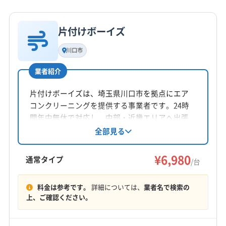
詳細な料金表
業者情報
特徴
公式HP
公式サイトなし
片付けボーイズ
基本情報
代表者名
川口市
木下拓朗
業者紹介
所在地
三重県鳥羽市菅島町56
片付けボーイズは、埼玉県川口市を拠点にエア
コンクリーニングを提供する事業者です。24時
対応地域
間年中無休で対応し、中部・近畿エリアへ出張
南牟婁郡御浜町
いなべ市
伊賀市
伊勢市
亀山市
費無料でサービスを提供。基本料金6,980円から
全部見る
で、消臭抗菌コートや室外機洗浄などのオプシ
熊野市
桑名市
四日市市
志摩市
松阪市
鳥羽市
ョンも用意されています。自社スタッフによる
¥6,980
津市
尾鷲市
名張市
鈴鹿市
員弁郡東員町
通常タイプ
/台
丁寧な作業と、営業時間外の柔軟な対応が魅力
桑名郡木曽岬町
三重郡菰野町
三重郡川越町
もっと見る
です。
三重郡朝日町
多気郡多気町
多気郡大台町
料金は参考です。
詳細については、
業者名で検索の
上、ご確認ください。
営業時間
多気郡明和町
度会郡玉城町
度会郡大紀町
8:00〜20:00
度会郡度会町
度会郡南伊勢町
南牟婁郡紀宝町