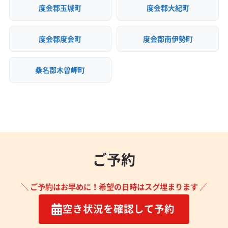
度会郡玉城町
度会郡大紀町
(愛知県) 北設楽郡東栄町
(愛知県) 北設楽郡豊根村
(愛知県) 北名古屋市
(愛知県) 名古屋市港区
度会郡度会町
度会郡南伊勢町
(愛知県) 名古屋市守山区
(愛知県) 名古屋市昭和区
(愛知県) 名古屋市瑞穂区
(愛知県) 名古屋市西区
桑名郡木曽岬町
(愛知県) 名古屋市千種区
(愛知県) 名古屋市中区
(愛知県) 名古屋市中川区
(愛知県) 名古屋市中村区
(愛知県) 名古屋市天白区
(愛知県) 名古屋市東区
(愛知県) 名古屋市南区
(愛知県) 名古屋市熱田区
(愛知県) 名古屋市北区
(愛知県) 名古屋市名東区
(愛知県) 名古屋市緑区
(愛知県) 弥富市
ご予約
＼ ご予約はお早めに！希望の日時はスグ埋まります ／
空き状況を確認して予約