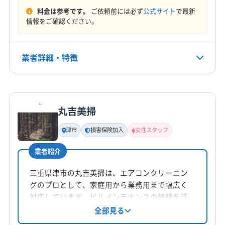
料金は参考です。
ご依頼前には必ず
公式サイト
で最新
情報をご確認ください。
業者詳細・特徴
詳細な料金表
業者情報
特徴
丸吉美掃
基本情報
代表者名
津市
損害保険加入
女性スタッフ
非公開
業者紹介
所在地
三重県伊勢市
三重県津市の丸吉美掃は、エアコンクリーニン
グのプロとして、家庭用から業務用まで幅広く
対応地域
対応しています。ビルメンテナンスの経験を活
南牟婁郡御浜町
伊賀市
伊勢市
亀山市
熊野市
かし、エコ洗剤使用や損害保険加入で安心安全
全部見る
を提供。女性スタッフ同行可能で、丁寧な作業
四日市市
志摩市
松阪市
津市
尾鷲市
名張市