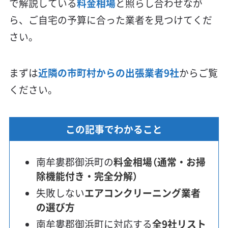
で解説している
料金相場
と照らし合わせなが
ら、ご自宅の予算に合った業者を見つけてくだ
さい。
まずは
近隣の市町村からの出張業者9社
からご覧
ください。
この記事でわかること
南牟婁郡御浜町の
料金相場（通常・お掃
除機能付き・完全分解）
失敗しない
エアコンクリーニング業者
の選び方
南牟婁郡御浜町に対応する
全9社リスト