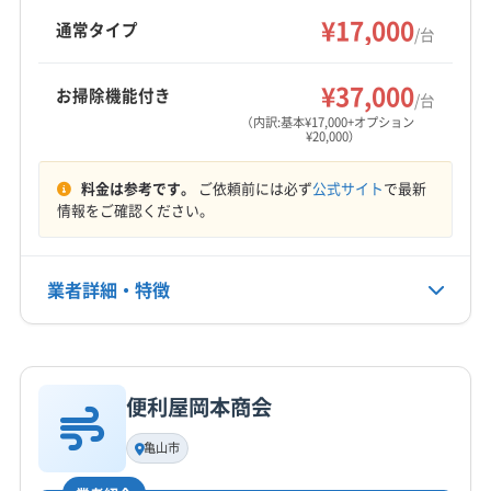
と明瞭な料金設定が魅力です。
¥17,000
鈴鹿市
多気郡多気町
多気郡大台町
多気郡明和町
通常タイプ
/台
度会郡玉城町
度会郡大紀町
度会郡度会町
もっと見る
度会郡南伊勢町
南牟婁郡紀宝町
北牟婁郡紀北町
¥37,000
お掃除機能付き
/台
営業時間
（内訳:基本¥17,000+オプション
¥20,000）
9:00〜20:00
料金は参考です。
ご依頼前には必ず
公式サイト
で最新
定休日
情報をご確認ください。
年中無休
電話番号
業者詳細・特徴
非公開
詳細な料金表
業者情報
特徴
公式HP
公式サイトを見る
便利屋岡本商会
基本情報
代表者名
亀山市
吉田裕樹