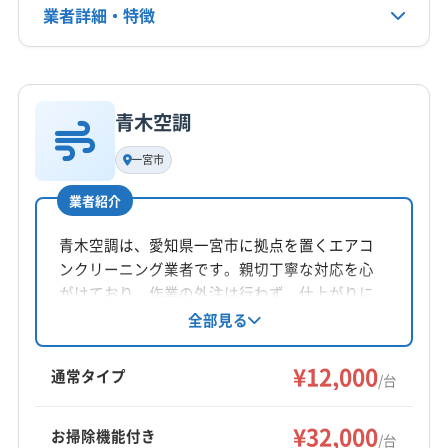
北牟婁郡紀北町
(愛知県) あま市
(愛知県) みよし市
業者詳細・特徴
定休日
(愛知県) 愛西市
(愛知県) 愛知郡東郷町
(愛知県) 安城市
なし
(愛知県) 一宮市
(愛知県) 稲沢市
(愛知県) 岡崎市
詳細な料金表
業者情報
特徴
(愛知県) 海部郡蟹江町
(愛知県) 海部郡大治町
電話番号
非公開
(愛知県) 海部郡飛島村
(愛知県) 額田郡幸田町
青木空調
基本情報
(愛知県) 蒲郡市
(愛知県) 刈谷市
(愛知県) 岩倉市
代表者名
一宮市
公式HP
非公開
(愛知県) 犬山市
(愛知県) 江南市
(愛知県) 高浜市
公式サイトなし
(愛知県) 春日井市
(愛知県) 小牧市
(愛知県) 常滑市
業者紹介
所在地
(愛知県) 新城市
(愛知県) 瀬戸市
(愛知県) 清須市
埼玉県川口市
青木空調は、愛知県一宮市に拠点を置くエアコ
(愛知県) 西春日井郡豊山町
(愛知県) 西尾市
ンクリーニング業者です。親切丁寧な対応を心
(愛知県) 大府市
(愛知県) 丹羽郡大口町
対応地域
がけており、作業の外注は行わず、仕上がりに
(愛知県) 丹羽郡扶桑町
(愛知県) 知多郡阿久比町
南牟婁郡御浜町
いなべ市
伊賀市
伊勢市
亀山市
不満がある場合は無料で追加対応。営業時間外
全部見る
(愛知県) 知多郡東浦町
(愛知県) 知多郡南知多町
の相談も可能です。訪問時の駐車代は全額負
熊野市
桑名市
四日市市
志摩市
松阪市
鳥羽市
担。基本料金は12,000円/台、お掃除機能付きは
(愛知県) 知多郡美浜町
(愛知県) 知多郡武豊町
¥12,000
津市
尾鷲市
名張市
鈴鹿市
員弁郡東員町
通常タイプ
/台
20,000円/台、室外機洗浄は5,000円/台で、土日
(愛知県) 知多市
(愛知県) 知立市
(愛知県) 長久手市
桑名郡木曽岬町
三重郡菰野町
三重郡川越町
もっと見る
祝日も対応しています。
(愛知県) 津島市
(愛知県) 田原市
(愛知県) 東海市
三重郡朝日町
多気郡多気町
多気郡大台町
¥32,000
お掃除機能付き
/台