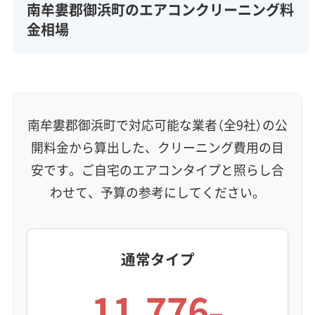
完全分解洗浄
部分クリーニング
実績10年以上
南牟婁郡御浜町のエアコンクリーニング料
資格保有スタッフ
家庭用エアコン
業務用エアコン
金相場
壁掛け型
天井カセット型
お掃除機能付き
信頼性・安心感 (8)
保証付き
アフターフォロー
女性スタッフ在籍
エコ洗剤使用
アレルギー対策
ハウスダスト除去
南牟婁郡御浜町で対応可能な業者（全9社）の公
地域密着型
フランチャイズ
開料金から算出した、クリーニング費用の目
利便性・サービス (12)
安です。ご自宅のエアコンタイプと照らし合
わせて、予算の参考にしてください。
定額料金
複数台割引
初回割引
定期メンテナンス
当日予約可能
即日対応可能
24時間対応
土日祝日対応
年末年始対応
防カビ・抗菌
消臭処理
防汚コーティング
通常タイプ
※項目にカーソルを合わせると詳細な説明が表示されます。
11,776