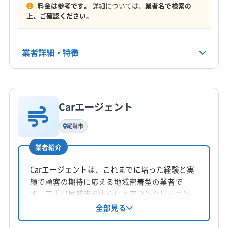
料金は参考です。
詳細については、
業者名で検索の
北牟婁郡紀北町
定休日
上、ご確認ください。
日
業者詳細・特徴
電話番号
非公開
詳細な料金表
業者情報
特徴
公式HP
公式サイトなし
Carエージェント
基本情報
代表者名
尾鷲市
下北暢一郎
業者紹介
所在地
三重県伊勢市
Carエージェントは、これまでに培った経験と実
績で顧客の期待に応える地域密着型の業者で
対応地域
す。三重県尾鷲市を中心にエアコンクリーニン
南牟婁郡御浜町
伊賀市
伊勢市
亀山市
四日市市
グを提供し、迅速な対応を心がけています。基
全部見る
本料金に加え、お掃除機能付きエアコンのオプ
志摩市
松阪市
鳥羽市
津市
鈴鹿市
多気郡多気町