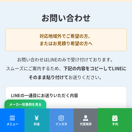
お問い合わせ
対応地域外でご希望の方、
またはお見積り希望の方へ
お問い合わせはLINEのみで受け付けております。
スムーズにご案内するため、
下記の内容をコピーしてLINEに
そのまま貼り付けて
お送りください。
LINEの一通目にお送りいただく内容
メーカー別事例を見る
① お名前
② お住まいの市町村（例：横浜市西区、川口市 など）
③ エアコンの設置状況がわかる写真
メニュー
料金
インスタ
代表挨拶
予約
④ 型番がわかる写真