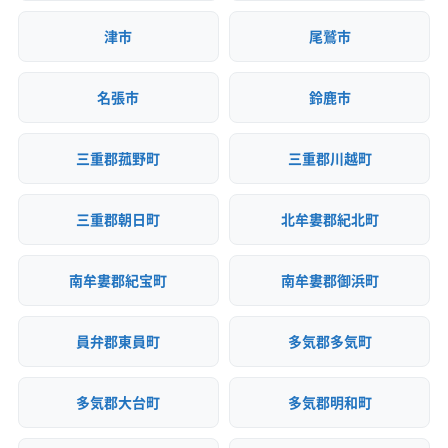
(愛知県) 名古屋市天白区
(愛知県) 名古屋市東区
(愛知県) 稲沢市
(愛知県) 岡崎市
(愛知県) 海部郡蟹江町
津市
尾鷲市
(愛知県) 名古屋市南区
(愛知県) 名古屋市熱田区
(愛知県) 海部郡大治町
(愛知県) 海部郡飛島村
(愛知県) 名古屋市北区
(愛知県) 名古屋市名東区
(愛知県) 額田郡幸田町
(愛知県) 蒲郡市
(愛知県) 刈谷市
名張市
鈴鹿市
(愛知県) 名古屋市緑区
(愛知県) 弥富市
(愛知県) 岩倉市
(愛知県) 犬山市
(愛知県) 江南市
(愛知県) 高浜市
(愛知県) 春日井市
(愛知県) 小牧市
三重郡菰野町
三重郡川越町
(愛知県) 常滑市
(愛知県) 新城市
(愛知県) 瀬戸市
(愛知県) 清須市
(愛知県) 西春日井郡豊山町
三重郡朝日町
北牟婁郡紀北町
(愛知県) 西尾市
(愛知県) 大府市
(愛知県) 丹羽郡大口町
(愛知県) 丹羽郡扶桑町
(愛知県) 知多郡阿久比町
(愛知県) 知多郡東浦町
(愛知県) 知多郡南知多町
南牟婁郡紀宝町
南牟婁郡御浜町
(愛知県) 知多郡美浜町
(愛知県) 知多郡武豊町
(愛知県) 知多市
(愛知県) 知立市
(愛知県) 長久手市
員弁郡東員町
多気郡多気町
(愛知県) 津島市
(愛知県) 田原市
(愛知県) 東海市
(愛知県) 日進市
(愛知県) 半田市
(愛知県) 尾張旭市
多気郡大台町
多気郡明和町
(愛知県) 碧南市
(愛知県) 豊橋市
(愛知県) 豊川市
(愛知県) 豊田市
(愛知県) 豊明市
(愛知県) 北設楽郡設楽町