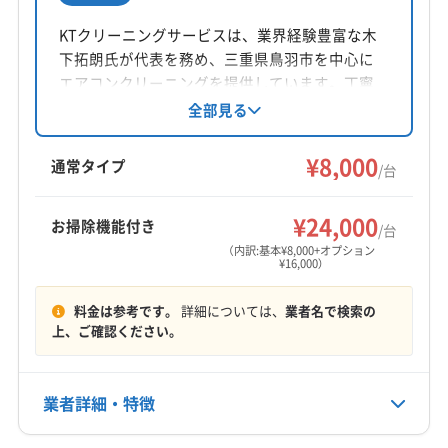
所在地
三重県尾鷲市林町15-9
KTクリーニングサービスは、業界経験豊富な木
下拓朗氏が代表を務め、三重県鳥羽市を中心に
対応地域
エアコンクリーニングを提供しています。丁寧
南牟婁郡御浜町
伊勢市
亀山市
熊野市
四日市市
な作業とアフターフォローを重視し、土日祝日
全部見る
も対応。複数台割引や、お掃除機能付きエアコ
松阪市
津市
尾鷲市
鈴鹿市
多気郡多気町
ンへの対応も可能です。安心の仕上がりチェッ
¥8,000
多気郡大台町
多気郡明和町
度会郡玉城町
通常タイプ
/台
クで、快適な空間作りをサポートします。
度会郡大紀町
度会郡度会町
度会郡南伊勢町
もっと見る
南牟婁郡紀宝町
北牟婁郡紀北町
(和歌山県) 新宮市
¥24,000
お掃除機能付き
/台
営業時間
(大阪府) 守口市
(大阪府) 寝屋川市
(大阪府) 門真市
（内訳:基本¥8,000+オプション
¥16,000）
10:00〜18:00
料金は参考です。
詳細については、
業者名で検索の
定休日
上、ご確認ください。
日・祝
電話番号
業者詳細・特徴
非公開