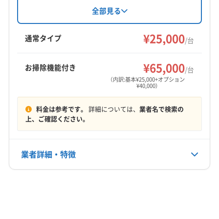
(岐阜県) 不破郡関ケ原町
(岐阜県) 不破郡垂井町
対応地域
も豊富。仕上がりに不満の場合は無料で追加対
全部見る
(岐阜県) 本巣郡北方町
(岐阜県) 本巣市
南牟婁郡御浜町
いなべ市
伊賀市
伊勢市
亀山市
応しています。基本料金は1台25,000円で、複数
(岐阜県) 揖斐郡大野町
(岐阜県) 揖斐郡池田町
台割引や消臭抗菌コート等のオプションもあり
熊野市
桑名市
四日市市
志摩市
松阪市
鳥羽市
¥25,000
通常タイプ
/台
ます。土日祝日も対応しており、名古屋市とそ
(岐阜県) 揖斐郡揖斐川町
(岐阜県) 養老郡養老町
津市
尾鷲市
名張市
鈴鹿市
員弁郡東員町
の周辺地域でエアコンの悩みを解決していま
(愛知県) あま市
(愛知県) みよし市
(愛知県) 愛西市
桑名郡木曽岬町
三重郡菰野町
三重郡川越町
もっと見る
¥65,000
お掃除機能付き
す。
/台
(愛知県) 愛知郡東郷町
(愛知県) 安城市
(愛知県) 一宮市
三重郡朝日町
多気郡多気町
多気郡大台町
（内訳:基本¥25,000+オプション
(愛知県) 稲沢市
(愛知県) 岡崎市
(愛知県) 海部郡蟹江町
¥40,000）
営業時間
多気郡明和町
度会郡玉城町
度会郡大紀町
8:00〜17:00
(愛知県) 海部郡大治町
(愛知県) 海部郡飛島村
度会郡度会町
度会郡南伊勢町
南牟婁郡紀宝町
料金は参考です。
詳細については、
業者名で検索の
(愛知県) 額田郡幸田町
(愛知県) 蒲郡市
(愛知県) 刈谷市
北牟婁郡紀北町
(岐阜県) 安八郡安八町
上、ご確認ください。
定休日
(愛知県) 岩倉市
(愛知県) 犬山市
(愛知県) 江南市
(岐阜県) 安八郡神戸町
(岐阜県) 安八郡輪之内町
なし
(愛知県) 高浜市
(愛知県) 春日井市
(愛知県) 小牧市
(岐阜県) 羽島郡笠松町
(岐阜県) 羽島郡岐南町
業者詳細・特徴
(愛知県) 常滑市
(愛知県) 新城市
(愛知県) 瀬戸市
(岐阜県) 羽島市
(岐阜県) 加茂郡坂祝町
電話番号
(愛知県) 清須市
(愛知県) 西春日井郡豊山町
非公開
(岐阜県) 加茂郡七宗町
(岐阜県) 加茂郡川辺町
詳細な料金表
業者情報
特徴
(愛知県) 西尾市
(愛知県) 大府市
(愛知県) 丹羽郡大口町
(岐阜県) 加茂郡東白川村
(岐阜県) 加茂郡白川町
公式HP
(愛知県) 丹羽郡扶桑町
(愛知県) 知多郡阿久比町
(岐阜県) 加茂郡八百津町
(岐阜県) 加茂郡富加町
公式サイトなし
(愛知県) 知多郡東浦町
(愛知県) 知多郡南知多町
基本情報
(岐阜県) 可児郡御嵩町
(岐阜県) 可児市
(岐阜県) 各務原市
代表者名