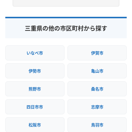
電話番号
(愛知県) 清須市
(愛知県) 西春日井郡豊山町
非公開
(岐阜県) 加茂郡七宗町
(岐阜県) 加茂郡川辺町
(愛知県) 西尾市
(愛知県) 大府市
(愛知県) 丹羽郡大口町
(岐阜県) 加茂郡東白川村
(岐阜県) 加茂郡白川町
(愛知県) 丹羽郡扶桑町
(愛知県) 知多郡阿久比町
公式HP
(岐阜県) 加茂郡八百津町
(岐阜県) 加茂郡富加町
三重県の他の市区町村から探す
公式サイトなし
(愛知県) 知多郡東浦町
(愛知県) 知多郡南知多町
(岐阜県) 可児郡御嵩町
(岐阜県) 可児市
(岐阜県) 海津市
(愛知県) 知多郡美浜町
(愛知県) 知多郡武豊町
(岐阜県) 各務原市
(岐阜県) 関市
(岐阜県) 岐阜市
(愛知県) 知多市
(愛知県) 知立市
(愛知県) 長久手市
(岐阜県) 郡上市
(岐阜県) 恵那市
(岐阜県) 高山市
いなべ市
伊賀市
(愛知県) 津島市
(愛知県) 田原市
(愛知県) 東海市
(岐阜県) 山県市
(岐阜県) 瑞穂市
(岐阜県) 瑞浪市
(愛知県) 日進市
(愛知県) 半田市
(愛知県) 尾張旭市
(岐阜県) 多治見市
(岐阜県) 大垣市
(岐阜県) 大野郡白川村
(愛知県) 碧南市
(愛知県) 豊橋市
(愛知県) 豊川市
伊勢市
亀山市
(岐阜県) 中津川市
(岐阜県) 土岐市
(岐阜県) 飛騨市
(愛知県) 豊田市
(愛知県) 豊明市
(愛知県) 北設楽郡設楽町
(岐阜県) 美濃加茂市
(岐阜県) 美濃市
(愛知県) 北設楽郡東栄町
(愛知県) 北設楽郡豊根村
熊野市
桑名市
(岐阜県) 不破郡関ケ原町
(岐阜県) 不破郡垂井町
(愛知県) 北名古屋市
(愛知県) 名古屋市港区
(岐阜県) 本巣郡北方町
(岐阜県) 本巣市
(愛知県) 名古屋市守山区
(愛知県) 名古屋市昭和区
四日市市
志摩市
(岐阜県) 揖斐郡大野町
(岐阜県) 揖斐郡池田町
(愛知県) 名古屋市瑞穂区
(愛知県) 名古屋市西区
(岐阜県) 揖斐郡揖斐川町
(岐阜県) 養老郡養老町
(愛知県) 名古屋市千種区
(愛知県) 名古屋市中区
(愛知県) あま市
(愛知県) みよし市
(愛知県) 愛西市
松阪市
鳥羽市
(愛知県) 名古屋市中川区
(愛知県) 名古屋市中村区
(愛知県) 愛知郡東郷町
(愛知県) 安城市
(愛知県) 一宮市