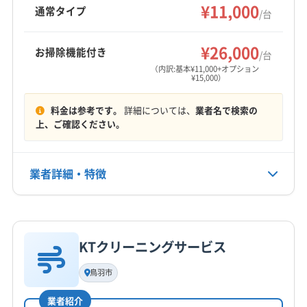
ションも用意。営業時間は10:00～18:00で、定休
¥11,000
多気郡大台町
多気郡明和町
度会郡玉城町
通常タイプ
/台
日は日曜日と祝日です。
度会郡大紀町
度会郡度会町
度会郡南伊勢町
もっと見る
南牟婁郡紀宝町
北牟婁郡紀北町
¥26,000
お掃除機能付き
/台
営業時間
（内訳:基本¥11,000+オプション
¥15,000）
8:00〜20:00
料金は参考です。
詳細については、
業者名で検索の
定休日
上、ご確認ください。
年中無休
電話番号
業者詳細・特徴
非公開
詳細な料金表
業者情報
特徴
公式HP
公式サイトなし
KTクリーニングサービス
基本情報
代表者名
鳥羽市
内山義尊
業者紹介