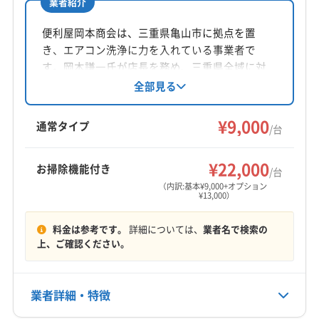
業者紹介
所在地
三重県津市
便利屋岡本商会は、三重県亀山市に拠点を置
き、エアコン洗浄に力を入れている事業者で
対応地域
す。岡本謙一氏が店長を務め、三重県全域に対
南牟婁郡御浜町
いなべ市
伊賀市
伊勢市
亀山市
応。安心できる洗浄剤を使用し、丁寧な作業を
全部見る
心がけています。基本料金に加え、お掃除機能
熊野市
桑名市
四日市市
志摩市
松阪市
鳥羽市
付きエアコンや室外機洗浄などのオプションも
¥9,000
津市
尾鷲市
名張市
鈴鹿市
員弁郡東員町
通常タイプ
/台
提供しています。
桑名郡木曽岬町
三重郡菰野町
三重郡川越町
もっと見る
三重郡朝日町
多気郡多気町
多気郡大台町
¥22,000
お掃除機能付き
/台
営業時間
多気郡明和町
度会郡玉城町
度会郡大紀町
（内訳:基本¥9,000+オプション
¥13,000）
9:00〜18:00
度会郡度会町
度会郡南伊勢町
南牟婁郡紀宝町
北牟婁郡紀北町
料金は参考です。
詳細については、
業者名で検索の
定休日
上、ご確認ください。
年中無休
電話番号
業者詳細・特徴
090-3310-0441