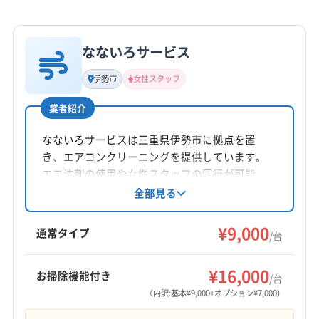
詳細な料金表
業者情報
特徴
公式HP
公式サイトを見る
なないろサービス
基本情報
代表者名
伊勢市
女性スタッフ
岡本謙一
業者紹介
所在地
三重県亀山市本町4丁目9-14
なないろサービスは三重県伊勢市に拠点を置
き、エアコンクリーニングを提供しています。
対応地域
エコ洗剤の使用や女性スタッフの同行が可能
南牟婁郡御浜町
いなべ市
伊賀市
伊勢市
亀山市
で、小さなお子様やペットがいる家庭でも安心
全部見る
です。丁寧な作業を心掛け、日常清掃のアドバ
熊野市
桑名市
四日市市
志摩市
松阪市
鳥羽市
イスも行っています。
¥9,000
津市
尾鷲市
名張市
鈴鹿市
員弁郡東員町
通常タイプ
/台
桑名郡木曽岬町
三重郡菰野町
三重郡川越町
もっと見る
三重郡朝日町
多気郡多気町
多気郡大台町
¥16,000
お掃除機能付き
/台
営業時間
多気郡明和町
度会郡玉城町
度会郡大紀町
（内訳:基本¥9,000+オプション¥7,000）
9:00〜20:00
度会郡度会町
度会郡南伊勢町
南牟婁郡紀宝町