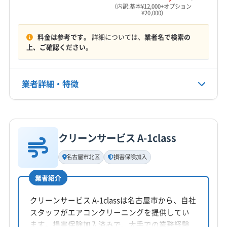
(愛知県) 日進市
(愛知県) 半田市
(愛知県) 尾張旭市
営業時間
多気郡明和町
度会郡玉城町
度会郡大紀町
（内訳:基本¥12,000+オプション
¥20,000）
24時間対応可
(愛知県) 碧南市
(愛知県) 豊橋市
(愛知県) 豊川市
度会郡度会町
度会郡南伊勢町
南牟婁郡紀宝町
(愛知県) 豊田市
(愛知県) 豊明市
(愛知県) 北設楽郡設楽町
北牟婁郡紀北町
(岐阜県) 安八郡安八町
料金は参考です。
詳細については、
業者名で検索の
定休日
(愛知県) 北設楽郡東栄町
(愛知県) 北設楽郡豊根村
(岐阜県) 安八郡神戸町
(岐阜県) 安八郡輪之内町
上、ご確認ください。
年中無休
(愛知県) 北名古屋市
(愛知県) 名古屋市港区
(岐阜県) 羽島郡笠松町
(岐阜県) 羽島郡岐南町
(愛知県) 名古屋市守山区
(愛知県) 名古屋市昭和区
(岐阜県) 羽島市
(岐阜県) 下呂市
(岐阜県) 加茂郡坂祝町
電話番号
業者詳細・特徴
(愛知県) 名古屋市瑞穂区
(愛知県) 名古屋市西区
非公開
(岐阜県) 加茂郡七宗町
(岐阜県) 加茂郡川辺町
(愛知県) 名古屋市千種区
(愛知県) 名古屋市中区
(岐阜県) 加茂郡東白川村
(岐阜県) 加茂郡白川町
詳細な料金表
業者情報
特徴
公式HP
(愛知県) 名古屋市中川区
(愛知県) 名古屋市中村区
(岐阜県) 加茂郡八百津町
(岐阜県) 加茂郡富加町
公式サイトなし
(愛知県) 名古屋市天白区
(愛知県) 名古屋市東区
(岐阜県) 可児郡御嵩町
(岐阜県) 可児市
(岐阜県) 海津市
クリーンサービス A-1class
基本情報
(愛知県) 名古屋市南区
(愛知県) 名古屋市熱田区
(岐阜県) 各務原市
(岐阜県) 関市
(岐阜県) 岐阜市
代表者名
名古屋市北区
損害保険加入
(愛知県) 名古屋市北区
(愛知県) 名古屋市名東区
(岐阜県) 郡上市
(岐阜県) 恵那市
(岐阜県) 高山市
青木一真
(愛知県) 名古屋市緑区
(愛知県) 弥富市
(岐阜県) 山県市
(岐阜県) 瑞穂市
(岐阜県) 瑞浪市
業者紹介
所在地
(岐阜県) 多治見市
(岐阜県) 大垣市
(岐阜県) 大野郡白川村
愛知県一宮市木曽川町玉ノ井字大縄場七ノ切9-4
クリーンサービス A-1classは名古屋市から、自社
(岐阜県) 中津川市
(岐阜県) 土岐市
(岐阜県) 飛騨市
SPACEV103
スタッフがエアコンクリーニングを提供してい
(岐阜県) 美濃加茂市
(岐阜県) 美濃市
ます。損害保険加入済みで、大手での業務経験