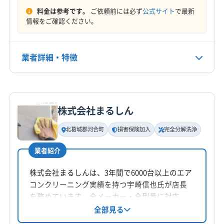
(大阪府) 高槻市
(大阪府) 堺市堺区
(大阪府) 堺市西区
なし
料金は参考です。
ご依頼前には必ず
公式サイト
で最新
(大阪府) 堺市中区
(大阪府) 堺市東区
(大阪府) 堺市南区
情報をご確認ください。
(大阪府) 堺市美原区
(大阪府) 堺市北区
(大阪府) 守口市
電話番号
0120-407-548
(大阪府) 松原市
(大阪府) 寝屋川市
(大阪府) 吹田市
業者詳細・特徴
(大阪府) 摂津市
(大阪府) 大阪狭山市
公式HP
(大阪府) 大阪市阿倍野区
(大阪府) 大阪市旭区
公式サイトを見る
詳細な料金表
(大阪府) 大阪市港区
(大阪府) 大阪市此花区
業者情報
特徴
(大阪府) 大阪市住吉区
(大阪府) 大阪市住之江区
株式会社まるしん
(大阪府) 大阪市城東区
(大阪府) 大阪市生野区
基本情報
代表者名
(大阪府) 大阪市西区
(大阪府) 大阪市西成区
北葛城郡河合町
損害保険加入
完全分解洗浄
大牟田将輝
(大阪府) 大阪市西淀川区
(大阪府) 大阪市大正区
業者紹介
(大阪府) 大阪市中央区
(大阪府) 大阪市鶴見区
所在地
(大阪府) 大阪市天王寺区
(大阪府) 大阪市都島区
大阪府八尾市安中町4丁目3-10
株式会社まるしんは、3年間で6000台以上のエア
(大阪府) 大阪市東住吉区
(大阪府) 大阪市東成区
コンクリーニング実績を持つ宇崎信也氏が店長
対応地域
を務めています。全メーカー・全型番に対応
(大阪府) 大阪市東淀川区
(大阪府) 大阪市福島区
北葛城郡広陵町
葛城市
御所市
香芝市
生駒市
し、接客への配慮と迅速なレスポンスが強み。
全部見る
(大阪府) 大阪市平野区
(大阪府) 大阪市北区
損害保険加入済みです。奈良県北葛城郡河合町
大和高田市
生駒郡安堵町
生駒郡三郷町
生駒郡斑鳩町