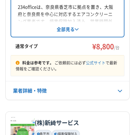
(大阪府) 大阪市此花区
(大阪府) 大阪市住吉区
大阪府守口市大久保町1-45-15
234officeは、奈良県香芝市に拠点を置き、大阪
(大阪府) 大阪市住之江区
(大阪府) 大阪市城東区
府と奈良県を中心に対応するエアコンクリーニ
(大阪府) 大阪市生野区
(大阪府) 大阪市西区
対応地域
ング業者です。損害保険加入済み。営業時間外
(大阪府) 大阪市西成区
(大阪府) 大阪市西淀川区
北葛城郡広陵町
宇陀市
橿原市
葛城市
五條市
や対応地域外の相談も可能です。基本料金は1台
全部見る
8,800円からで、消臭抗菌コートや室外機洗浄な
(大阪府) 大阪市大正区
(大阪府) 大阪市中央区
御所市
香芝市
桜井市
生駒市
大和高田市
天理市
どのオプションも用意されています。土日祝日
¥8,800
(大阪府) 大阪市鶴見区
(大阪府) 大阪市天王寺区
奈良市
磯城郡三宅町
磯城郡川西町
磯城郡田原本町
通常タイプ
/台
対応、保証付き、防カビ・抗菌コーティングが
(大阪府) 大阪市都島区
(大阪府) 大阪市東住吉区
生駒郡安堵町
生駒郡三郷町
生駒郡斑鳩町
もっと見る
特徴です。
(大阪府) 大阪市東成区
(大阪府) 大阪市東淀川区
生駒郡平群町
大和郡山市
北葛城郡王寺町
料金は参考です。
ご依頼前には必ず
公式サイト
で最新
情報をご確認ください。
(大阪府) 大阪市福島区
(大阪府) 大阪市平野区
営業時間
北葛城郡河合町
北葛城郡上牧町
(兵庫県) 芦屋市
9:00～18:00
(大阪府) 大阪市北区
(大阪府) 大阪市淀川区
(兵庫県) 尼崎市
(大阪府) 茨木市
(大阪府) 羽曳野市
(大阪府) 大阪市浪速区
(大阪府) 大東市
(大阪府) 池田市
(大阪府) 河内長野市
(大阪府) 貝塚市
(大阪府) 岸和田市
業者詳細・特徴
定休日
(大阪府) 東大阪市
(大阪府) 藤井寺市
(大阪府) 交野市
(大阪府) 高石市
(大阪府) 高槻市
年中無休
(大阪府) 南河内郡河南町
(大阪府) 南河内郡千早赤阪村
(大阪府) 阪南市
(大阪府) 堺市堺区
(大阪府) 堺市西区
詳細な料金表
業者情報
特徴
(大阪府) 南河内郡太子町
(大阪府) 柏原市
(大阪府) 八尾市
(大阪府) 堺市中区
(大阪府) 堺市東区
(大阪府) 堺市南区
電話番号
080-4077-9049
(大阪府) 富田林市
(大阪府) 豊中市
(大阪府) 豊能郡能勢町
(大阪府) 堺市美原区
(大阪府) 堺市北区
(株)新綺サービス
基本情報
(大阪府) 豊能郡豊能町
(大阪府) 枚方市
(大阪府) 箕面市
(大阪府) 三島郡島本町
(大阪府) 四條畷市
(大阪府) 守口市
代表者名
香芝市
損害保険加入