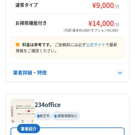
険加入で安心を提供。複数台割引や駐車場代負
(兵庫県) 神戸市垂水区
(兵庫県) 神戸市西区
¥9,000
磯城郡川西町
磯城郡田原本町
生駒郡安堵町
通常タイプ
/台
(大阪府) 大阪市天王寺区
(大阪府) 大阪市都島区
担も魅力です。
(兵庫県) 神戸市中央区
(兵庫県) 神戸市長田区
生駒郡三郷町
生駒郡斑鳩町
生駒郡平群町
大和郡山市
もっと見る
(大阪府) 大阪市東住吉区
(大阪府) 大阪市東成区
(兵庫県) 神戸市東灘区
(兵庫県) 神戸市灘区
北葛城郡王寺町
北葛城郡河合町
北葛城郡上牧町
¥14,000
お掃除機能付き
/台
(大阪府) 大阪市東淀川区
(大阪府) 大阪市福島区
(兵庫県) 神戸市兵庫区
(兵庫県) 神戸市北区
営業時間
(大阪府) 羽曳野市
(大阪府) 交野市
(大阪府) 四條畷市
（内訳:基本¥9,000+オプション¥5,000）
(大阪府) 大阪市平野区
(大阪府) 大阪市北区
8:00〜19:00
(兵庫県) 西宮市
(兵庫県) 川西市
(兵庫県) 尼崎市
(大阪府) 守口市
(大阪府) 松原市
(大阪府) 寝屋川市
(大阪府) 大阪市淀川区
(大阪府) 大阪市浪速区
料金は参考です。
ご依頼前には必ず
公式サイト
で最新
(兵庫県) 宝塚市
(大阪府) 茨木市
(大阪府) 羽曳野市
(大阪府) 大阪市阿倍野区
(大阪府) 大阪市城東区
(大阪府) 大東市
(大阪府) 池田市
(大阪府) 東大阪市
定休日
情報をご確認ください。
(大阪府) 河内長野市
(大阪府) 貝塚市
(大阪府) 岸和田市
(大阪府) 大阪市生野区
(大阪府) 大阪市天王寺区
不定休
(大阪府) 藤井寺市
(大阪府) 南河内郡河南町
(大阪府) 交野市
(大阪府) 高石市
(大阪府) 高槻市
(大阪府) 大阪市都島区
(大阪府) 大阪市東成区
(大阪府) 南河内郡千早赤阪村
(大阪府) 南河内郡太子町
(大阪府) 阪南市
(大阪府) 堺市堺区
(大阪府) 堺市西区
(大阪府) 大阪市平野区
(大阪府) 大阪市浪速区
業者詳細・特徴
電話番号
(大阪府) 柏原市
(大阪府) 八尾市
(大阪府) 富田林市
(大阪府) 堺市中区
(大阪府) 堺市東区
(大阪府) 堺市南区
0745-43-6626
(大阪府) 大東市
(大阪府) 東大阪市
(大阪府) 藤井寺市
(大阪府) 豊中市
(大阪府) 豊能郡能勢町
(大阪府) 堺市美原区
(大阪府) 堺市北区
(大阪府) 柏原市
(大阪府) 八尾市
(大阪府) 枚方市
詳細な料金表
業者情報
特徴
(大阪府) 豊能郡豊能町
(大阪府) 枚方市
(大阪府) 箕面市
公式HP
(大阪府) 三島郡島本町
(大阪府) 四條畷市
(大阪府) 守口市
(大阪府) 門真市
公式サイトを見る
(大阪府) 門真市
(大阪府) 和泉市
234office
(大阪府) 松原市
(大阪府) 寝屋川市
(大阪府) 吹田市
基本情報
代表者名
(大阪府) 摂津市
(大阪府) 泉大津市
(大阪府) 泉北郡忠岡町
香芝市
損害保険加入
池田直樹
(大阪府) 大阪狭山市
(大阪府) 大阪市阿倍野区
業者紹介
(大阪府) 大阪市旭区
(大阪府) 大阪市港区
所在地