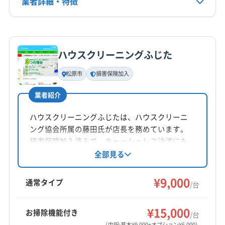
業者詳細・特徴
(大阪府) 大阪市淀川区
(大阪府) 大阪市浪速区
非公開
(大阪府) 大東市
(大阪府) 池田市
(大阪府) 東大阪市
詳細な料金表
業者情報
特徴
公式HP
(大阪府) 藤井寺市
(大阪府) 南河内郡河南町
公式サイトを見る
(大阪府) 南河内郡千早赤阪村
(大阪府) 南河内郡太子町
ハウスクリーニングふじた
基本情報
(大阪府) 柏原市
(大阪府) 八尾市
(大阪府) 富田林市
代表者名
松原市
損害保険加入
(大阪府) 豊中市
(大阪府) 豊能郡能勢町
黒嶋楽二
(大阪府) 豊能郡豊能町
(大阪府) 枚方市
(大阪府) 箕面市
業者紹介
所在地
(大阪府) 門真市
(大阪府) 和泉市
(滋賀県) 草津市
奈良県香芝市五ケ所512-1
ハウスクリーニングふじたは、ハウスクリーニ
(滋賀県) 大津市
ング協会所属の藤田氏が店長を務めています。
対応地域
損害保険加入済みで、キャッシュレス決済にも
北葛城郡広陵町
宇陀市
橿原市
葛城市
五條市
対応。丁寧な説明とビフォーアフターの写真
全部見る
で、綺麗になったことを実感できます。汚水持
御所市
香芝市
桜井市
生駒市
大和高田市
天理市
ち帰り、エコ洗剤使用、防カビ抗菌コートにも
¥9,000
奈良市
磯城郡三宅町
磯城郡川西町
磯城郡田原本町
通常タイプ
/台
対応しています。大阪府松原市を中心に、エア
宇陀郡御杖村
宇陀郡曽爾村
吉野郡下市町
もっと見る
コンクリーニングを提供しています。
吉野郡下北山村
吉野郡吉野町
吉野郡黒滝村
¥15,000
お掃除機能付き
/台
営業時間
吉野郡十津川村
吉野郡上北山村
吉野郡川上村
（内訳:基本¥9,000+オプション¥6,000）