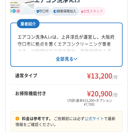
エアコン洗浄 A.i.r
基本情報
(大阪府) 大阪市東淀川区
(大阪府) 大阪市福島区
代表者名
守口市
損害保険加入
女性スタッフ
宇崎信也
(大阪府) 大阪市平野区
(大阪府) 大阪市北区
(大阪府) 大阪市淀川区
(大阪府) 大阪市浪速区
業者紹介
所在地
(大阪府) 大東市
(大阪府) 東大阪市
(大阪府) 藤井寺市
奈良県北葛城郡河合町広瀬台2-6-7
エアコン洗浄A.i.rは、上井淳氏が運営し、大阪府
(大阪府) 南河内郡河南町
(大阪府) 南河内郡千早赤阪村
守口市に拠点を置くエアコンクリーニング業者
(大阪府) 南河内郡太子町
(大阪府) 柏原市
(大阪府) 八尾市
対応地域
です。24時間対応で年中無休。損害保険加入済
(大阪府) 富田林市
(大阪府) 門真市
北葛城郡広陵町
宇陀市
橿原市
葛城市
五條市
みです。女性スタッフ同行可能。内部洗浄から
全部見る
部品清掃まで丁寧な作業が特徴です。基本料金
御所市
香芝市
桜井市
生駒市
大和高田市
天理市
13200円/台から。複数台割引や、お掃除機能付
¥13,200
奈良市
磯城郡三宅町
磯城郡川西町
磯城郡田原本町
通常タイプ
/台
きエアコン、室外機洗浄などのオプションも提
宇陀郡御杖村
宇陀郡曽爾村
吉野郡下市町
もっと見る
供しています。
吉野郡下北山村
吉野郡吉野町
吉野郡黒滝村
¥20,900
お掃除機能付き
/台
営業時間
吉野郡十津川村
吉野郡上北山村
吉野郡川上村
（内訳:基本¥13,200+オプション
¥7,700）
8:00〜21:00
吉野郡大淀町
吉野郡天川村
吉野郡東吉野村
吉野郡野迫川村
高市郡高取町
高市郡明日香村
料金は参考です。
ご依頼前には必ず
公式サイト
で最新
定休日
山辺郡山添村
生駒郡安堵町
生駒郡三郷町
情報をご確認ください。
年中無休
生駒郡斑鳩町
生駒郡平群町
大和郡山市