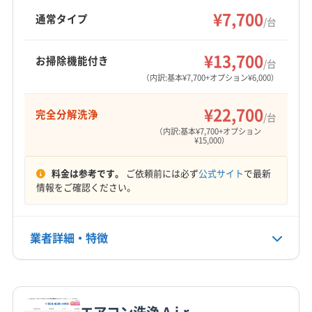
(大阪府) 大阪市淀川区
(大阪府) 大阪市浪速区
を中心に近畿エリアに対応し、年中無休で8:00〜
¥7,700
生駒郡平群町
北葛城郡王寺町
北葛城郡河合町
通常タイプ
(大阪府) 大東市
(大阪府) 池田市
(大阪府) 東大阪市
/台
21:00まで営業。完全分解クリーニングや防カビ
北葛城郡上牧町
(兵庫県) 尼崎市
(大阪府) 羽曳野市
もっと見る
(大阪府) 藤井寺市
(大阪府) 柏原市
(大阪府) 八尾市
抗菌コーティングも提供しています。
(大阪府) 交野市
(大阪府) 堺市堺区
(大阪府) 堺市西区
¥13,700
(大阪府) 富田林市
(大阪府) 豊中市
(大阪府) 枚方市
お掃除機能付き
/台
営業時間
(大阪府) 堺市中区
(大阪府) 堺市東区
(大阪府) 堺市南区
（内訳:基本¥7,700+オプション¥6,000）
(大阪府) 箕面市
(大阪府) 門真市
(大阪府) 和泉市
8:00〜18:00
(大阪府) 堺市美原区
(大阪府) 堺市北区
(大阪府) 四條畷市
¥22,700
完全分解洗浄
(大阪府) 守口市
(大阪府) 松原市
(大阪府) 寝屋川市
/台
定休日
（内訳:基本¥7,700+オプション
(大阪府) 吹田市
(大阪府) 摂津市
(大阪府) 大阪狭山市
不定休
¥15,000）
(大阪府) 大阪市阿倍野区
(大阪府) 大阪市旭区
(大阪府) 大阪市港区
(大阪府) 大阪市此花区
料金は参考です。
ご依頼前には必ず
公式サイト
で最新
電話番号
情報をご確認ください。
080-7175-4922
(大阪府) 大阪市住吉区
(大阪府) 大阪市住之江区
(大阪府) 大阪市城東区
(大阪府) 大阪市生野区
公式HP
(大阪府) 大阪市西区
(大阪府) 大阪市西成区
業者詳細・特徴
公式サイトを見る
(大阪府) 大阪市西淀川区
(大阪府) 大阪市大正区
(大阪府) 大阪市中央区
(大阪府) 大阪市鶴見区
詳細な料金表
業者情報
特徴
(大阪府) 大阪市天王寺区
(大阪府) 大阪市都島区
(大阪府) 大阪市東住吉区
(大阪府) 大阪市東成区