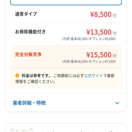
(大阪府) 大阪市中央区
(大阪府) 大阪市鶴見区
し、ドレンパン分解清掃や損害保険加入など、
(大阪府) 大阪市住之江区
(大阪府) 大阪市城東区
安心安全なサービスを提供します。
(大阪府) 大阪市天王寺区
(大阪府) 大阪市都島区
¥8,500
通常タイプ
/台
(大阪府) 大阪市生野区
(大阪府) 大阪市西区
(大阪府) 大阪市東住吉区
(大阪府) 大阪市東成区
(大阪府) 大阪市西成区
(大阪府) 大阪市西淀川区
(大阪府) 大阪市東淀川区
(大阪府) 大阪市福島区
¥13,500
お掃除機能付き
(大阪府) 大阪市大正区
(大阪府) 大阪市中央区
/台
(大阪府) 大阪市平野区
(大阪府) 大阪市北区
（内訳:基本¥8,500+オプション¥5,000）
(大阪府) 大阪市鶴見区
(大阪府) 大阪市天王寺区
(大阪府) 大阪市淀川区
(大阪府) 大阪市浪速区
(大阪府) 大阪市都島区
(大阪府) 大阪市東住吉区
(大阪府) 大東市
(大阪府) 池田市
(大阪府) 東大阪市
¥15,500
完全分解洗浄
/台
(大阪府) 大阪市東成区
(大阪府) 大阪市東淀川区
(大阪府) 藤井寺市
(大阪府) 柏原市
(大阪府) 八尾市
（内訳:基本¥8,500+オプション¥7,000）
(大阪府) 大阪市福島区
(大阪府) 大阪市平野区
(大阪府) 富田林市
(大阪府) 豊中市
(大阪府) 枚方市
(大阪府) 大阪市北区
(大阪府) 大阪市淀川区
料金は参考です。
ご依頼前には必ず
公式サイト
で最新
(大阪府) 箕面市
(大阪府) 門真市
(大阪府) 和泉市
情報をご確認ください。
(大阪府) 大阪市浪速区
(大阪府) 南河内郡河南町
(大阪府) 南河内郡千早赤阪村
(大阪府) 南河内郡太子町
(大阪府) 柏原市
(大阪府) 八尾市
(大阪府) 富田林市
業者詳細・特徴
詳細な料金表
業者情報
特徴