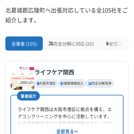
対応地域
(大阪府) 交野市
(大阪府) 高石市
(大阪府) 高槻市
北葛城郡広陵町
宇陀市
橿原市
葛城市
五條市
北葛城郡広陵町へ出張対応している全105社をご
(大阪府) 阪南市
(大阪府) 堺市堺区
(大阪府) 堺市西区
御所市
香芝市
桜井市
生駒市
大和高田市
天理市
紹介します。
(大阪府) 堺市中区
(大阪府) 堺市東区
(大阪府) 堺市南区
奈良市
磯城郡三宅町
磯城郡川西町
磯城郡田原本町
(大阪府) 堺市美原区
(大阪府) 堺市北区
宇陀郡御杖村
宇陀郡曽爾村
吉野郡大淀町
もっと見る
(大阪府) 三島郡島本町
(大阪府) 四條畷市
(大阪府) 守口市
高市郡高取町
高市郡明日香村
山辺郡山添村
全業者 (105)
完全分解に対応 (20)
女性スタッフ在
(大阪府) 松原市
(大阪府) 寝屋川市
(大阪府) 吹田市
営業時間
生駒郡安堵町
生駒郡三郷町
生駒郡斑鳩町
(大阪府) 摂津市
(大阪府) 泉佐野市
(大阪府) 泉大津市
9:00〜18:00
生駒郡平群町
大和郡山市
北葛城郡王寺町
(大阪府) 泉南郡熊取町
(大阪府) 泉南郡田尻町
北葛城郡河合町
北葛城郡上牧町
(京都府) 相楽郡笠置町
(大阪府) 泉南郡岬町
(大阪府) 泉南市
ライフケア関西
定休日
(京都府) 相楽郡精華町
(京都府) 相楽郡南山城村
年末年始
(大阪府) 泉北郡忠岡町
(大阪府) 大阪狭山市
(京都府) 相楽郡和束町
(京都府) 木津川市
大阪市港区
損害保険加入
完全分解洗浄
(大阪府) 大阪市阿倍野区
(大阪府) 大阪市旭区
(大阪府) 羽曳野市
(大阪府) 河内長野市
(大阪府) 堺市堺区
電話番号
(大阪府) 大阪市港区
(大阪府) 大阪市此花区
業者紹介
非公開
(大阪府) 堺市西区
(大阪府) 堺市中区
(大阪府) 堺市東区
(大阪府) 大阪市住吉区
(大阪府) 大阪市住之江区
(大阪府) 堺市南区
(大阪府) 堺市美原区
(大阪府) 堺市北区
ライフケア関西は大阪市港区に拠点を構え、エ
(大阪府) 大阪市城東区
(大阪府) 大阪市生野区
公式HP
アコンクリーニングを中心に活動しています。
(大阪府) 松原市
(大阪府) 大阪市阿倍野区
(大阪府) 大阪市西区
(大阪府) 大阪市西成区
公式サイトを見る
大手家電量販店での業務委託経験があり、2000
(大阪府) 大阪市旭区
(大阪府) 大阪市港区
(大阪府) 大阪市西淀川区
(大阪府) 大阪市大正区
件以上の施工実績があります。エコ洗剤を使用
全部見る
(大阪府) 大阪市此花区
(大阪府) 大阪市住吉区