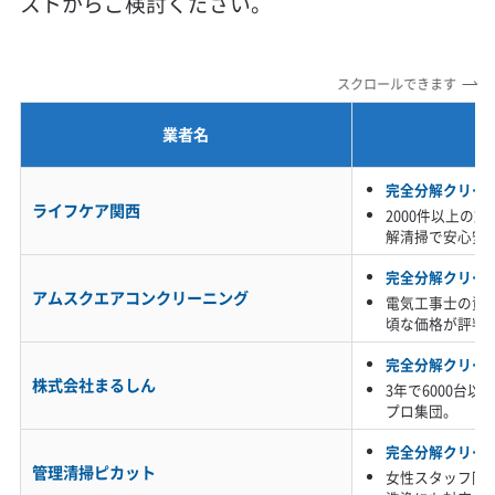
ストからご検討ください。
定額料金
複数台割引
初回割引
定期メンテナンス
当日予約可能
即日対応可能
24時間対応
土日祝日対応
スクロールできます
年末年始対応
防カビ・抗菌
消臭処理
防汚コーティング
業者名
※項目にカーソルを合わせると詳細な説明が表示されます。
完全分解クリー
ライフケア関西
2000件以上の
解清掃で安心安
完全分解クリー
アムスクエアコンクリーニング
電気工事士の資
頃な価格が評判
完全分解クリー
株式会社まるしん
3年で6000台
プロ集団。
完全分解クリー
管理清掃ピカット
女性スタッフ同