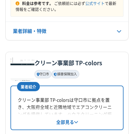
生駒郡三郷町
生駒郡斑鳩町
生駒郡平群町
大和郡山市
料金は参考です。
ご依頼前には必ず
公式サイト
で最新
(大阪府) 阪南市
(大阪府) 堺市堺区
(大阪府) 堺市西区
情報をご確認ください。
営業時間
北葛城郡王寺町
北葛城郡河合町
北葛城郡上牧町
(大阪府) 堺市中区
(大阪府) 堺市東区
(大阪府) 堺市南区
24時間対応
(京都府) 宇治市
(京都府) 乙訓郡大山崎町
(京都府) 亀岡市
(大阪府) 堺市美原区
(大阪府) 堺市北区
(京都府) 久世郡久御山町
(京都府) 京田辺市
業者詳細・特徴
定休日
(大阪府) 三島郡島本町
(大阪府) 四條畷市
(大阪府) 守口市
(京都府) 京都市右京区
(京都府) 京都市下京区
年中無休
(大阪府) 松原市
(大阪府) 寝屋川市
(大阪府) 吹田市
(京都府) 京都市左京区
(京都府) 京都市山科区
詳細な料金表
業者情報
特徴
(大阪府) 摂津市
(大阪府) 泉佐野市
(大阪府) 泉大津市
(京都府) 京都市上京区
(京都府) 京都市西京区
電話番号
(大阪府) 泉南郡熊取町
(大阪府) 泉南郡田尻町
080-4230-4498
(京都府) 京都市中京区
(京都府) 京都市東山区
クリーン事業部 TP-colors
基本情報
(大阪府) 泉南郡岬町
(大阪府) 泉南市
(京都府) 京都市南区
(京都府) 京都市伏見区
代表者名
守口市
損害保険加入
(大阪府) 泉北郡忠岡町
(大阪府) 大阪狭山市
公式HP
江藤
(京都府) 京都市北区
(京都府) 向日市
(京都府) 城陽市
公式サイトを見る
(大阪府) 大阪市阿倍野区
(大阪府) 大阪市旭区
(京都府) 相楽郡笠置町
(京都府) 相楽郡精華町
業者紹介
所在地
(大阪府) 大阪市港区
(大阪府) 大阪市此花区
(京都府) 相楽郡南山城村
(京都府) 相楽郡和束町
奈良県生駒郡斑鳩町
クリーン事業部 TP-colorsは守口市に拠点を置
(大阪府) 大阪市住吉区
(大阪府) 大阪市住之江区
(京都府) 長岡京市
(京都府) 綴喜郡井手町
き、大阪府全域と近隣地域でエアコンクリーニ
(大阪府) 大阪市城東区
(大阪府) 大阪市生野区
(京都府) 綴喜郡宇治田原町
(京都府) 八幡市
対応地域
ングを提供しています。ハウスクリーニング振
(大阪府) 大阪市西区
(大阪府) 大阪市西成区
(京都府) 木津川市
(兵庫県) 芦屋市
(兵庫県) 伊丹市
北葛城郡広陵町
橿原市
葛城市
香芝市
桜井市
興会認定資格を持つ店長池田氏が、エコ洗剤を
全部見る
(大阪府) 大阪市西淀川区
(大阪府) 大阪市大正区
(兵庫県) 三田市
(兵庫県) 神戸市須磨区
使用し、消臭抗菌コート無料サービスや損害保
生駒市
大和高田市
天理市
奈良市
磯城郡三宅町
(大阪府) 大阪市中央区
(大阪府) 大阪市鶴見区