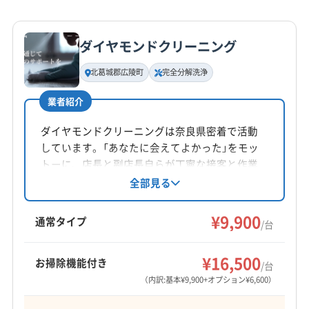
詳細な料金表
業者情報
特徴
ダイヤモンドクリーニング
基本情報
代表者名
北葛城郡広陵町
完全分解洗浄
藤本
業者紹介
所在地
奈良県北葛城郡広陵町疋相61-18
ダイヤモンドクリーニングは奈良県密着で活動
しています。「あなたに会えてよかった」をモッ
対応地域
トーに、店長と副店長自らが丁寧な接客と作業
北葛城郡広陵町
宇陀市
橿原市
葛城市
五條市
を提供。2回洗浄、エコ洗剤使用、完全分解クリ
全部見る
ーニング、防カビ抗菌コートが特徴です。年間
御所市
香芝市
桜井市
生駒市
大和高田市
天理市
500台以上の実績があり、損害保険加入済み。エ
¥9,900
奈良市
磯城郡三宅町
磯城郡川西町
磯城郡田原本町
通常タイプ
/台
アコン洗浄スクール講師も務める技術力が強み
宇陀郡御杖村
宇陀郡曽爾村
吉野郡下市町
もっと見る
です。
吉野郡吉野町
吉野郡大淀町
高市郡高取町
¥16,500
お掃除機能付き
/台
営業時間
高市郡明日香村
生駒郡安堵町
生駒郡三郷町
（内訳:基本¥9,900+オプション¥6,600）
9:00〜20:00
生駒郡斑鳩町
生駒郡平群町
大和郡山市