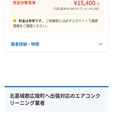
¥15,400
完全分解洗浄
北葛城郡王寺町
北葛城郡河合町
北葛城郡上牧町
/台
定休日
（内訳:基本¥9,900+オプション¥5,500）
(京都府) 京田辺市
(京都府) 京都市右京区
年末年始
(京都府) 京都市下京区
(京都府) 京都市左京区
料金は参考です。
ご依頼前には必ず
公式サイト
で最新
(京都府) 京都市山科区
(京都府) 京都市西京区
電話番号
情報をご確認ください。
080-8329-8302
(京都府) 京都市中京区
(京都府) 京都市東山区
(京都府) 京都市南区
(京都府) 京都市伏見区
公式HP
業者詳細・特徴
(京都府) 城陽市
(京都府) 八幡市
(京都府) 木津川市
公式サイトを見る
(兵庫県) 芦屋市
(兵庫県) 伊丹市
(兵庫県) 神戸市垂水区
詳細な料金表
業者情報
特徴
(兵庫県) 神戸市中央区
(兵庫県) 神戸市長田区
(兵庫県) 神戸市東灘区
(兵庫県) 神戸市灘区
(兵庫県) 神戸市兵庫区
(兵庫県) 西宮市
(兵庫県) 尼崎市
基本情報
代表者名
(和歌山県) 伊都郡かつらぎ町
(和歌山県) 伊都郡九度山町
田頭駿一
(和歌山県) 伊都郡高野町
(和歌山県) 海南市
(和歌山県) 岩出市
(和歌山県) 紀の川市
(和歌山県) 橋本市
北葛城郡広陵町へ出張対応のエアコンク
所在地
奈良県北葛城郡広陵町
(和歌山県) 和歌山市
(大阪府) 茨木市
(大阪府) 羽曳野市
リーニング業者
(大阪府) 河内長野市
(大阪府) 貝塚市
(大阪府) 岸和田市