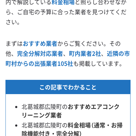
内で解説している
料金相場
と照らし合わせなが
ら、ご自宅の予算に合った業者を見つけてくだ
さい。
まずは
おすすめ業者
からご覧ください。その
他、
完全分解対応業者
、
町内業者2社
、
近隣の市
町村からの出張業者105社
も掲載しています。
この記事でわかること
北葛城郡広陵町の
おすすめエアコンク
リーニング業者
北葛城郡広陵町の
料金相場（通常・お掃
除機能付き・完全分解）