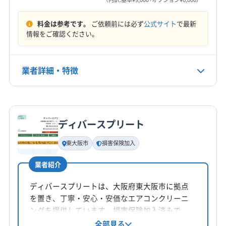
平日10:00〜17:00 日曜日11:00〜16:00
吉野郡大淀町
吉野郡天川村
吉野郡東吉野村
料金は参考です。
ご依頼前には必ず
公式サイト
で最新
吉野郡野迫川村
高市郡高取町
高市郡明日香村
定休日
情報をご確認ください。
山辺郡山添村
生駒郡安堵町
生駒郡三郷町
なし
生駒郡斑鳩町
生駒郡平群町
大和郡山市
北葛城郡王寺町
北葛城郡河合町
北葛城郡上牧町
業者詳細・特徴
電話番号
0745-43-8160
(京都府) 宇治市
(京都府) 京田辺市
(京都府) 城陽市
(京都府) 相楽郡笠置町
(京都府) 相楽郡精華町
詳細な料金表
業者情報
特徴
公式HP
(京都府) 相楽郡南山城村
(京都府) 相楽郡和束町
公式サイトを見る
ディバースプリート
(京都府) 木津川市
(兵庫県) 西宮市
(兵庫県) 尼崎市
基本情報
代表者名
(兵庫県) 宝塚市
(大阪府) 羽曳野市
(大阪府) 堺市堺区
東大阪市
損害保険加入
藤田勇一
(大阪府) 堺市西区
(大阪府) 堺市中区
(大阪府) 堺市東区
業者紹介
(大阪府) 堺市南区
(大阪府) 堺市美原区
(大阪府) 堺市北区
所在地
(大阪府) 松原市
(大阪府) 大阪市阿倍野区
大阪府松原市三宅中2-1-7 ベルデフラッツ松野103
ディバースプリートは、大阪府東大阪市に拠点
(大阪府) 大阪市旭区
(大阪府) 大阪市港区
を置き、丁寧・安心・安価なエアコンクリーニ
対応地域
(大阪府) 大阪市此花区
(大阪府) 大阪市住吉区
ングを提供しています。損害保険加入済みで、
北葛城郡広陵町
橿原市
葛城市
五條市
御所市
作業は自社対応。大手での業務経験も活かし、
全部見る
(大阪府) 大阪市住之江区
(大阪府) 大阪市城東区