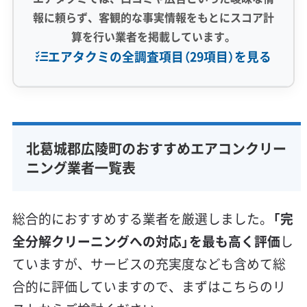
報に頼らず、客観的な事実情報をもとにスコア計
算を行い業者を掲載しています。
エアタクミの全調査項目（29項目）を見る
専門性・技術力 (9)
完全分解洗浄
部分クリーニング
実績10年以上
北葛城郡広陵町のおすすめエアコンクリー
資格保有スタッフ
家庭用エアコン
業務用エアコン
ニング業者一覧表
壁掛け型
天井カセット型
お掃除機能付き
信頼性・安心感 (8)
総合的におすすめする業者を厳選しました。
「完
保証付き
アフターフォロー
女性スタッフ在籍
全分解クリーニングへの対応」を最も高く評価
し
エコ洗剤使用
アレルギー対策
ハウスダスト除去
ていますが、サービスの充実度なども含めて総
地域密着型
フランチャイズ
合的に評価していますので、まずはこちらのリ
利便性・サービス (12)