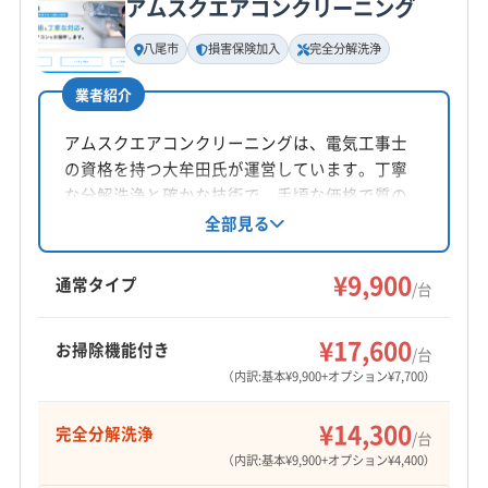
アムスクエアコンクリーニング
基本情報
代表者名
八尾市
損害保険加入
完全分解洗浄
稲垣利彦
業者紹介
所在地
大阪府大阪市港区三先1-10-26 ラパンジ-ル朝潮橋501
アムスクエアコンクリーニングは、電気工事士
号
の資格を持つ大牟田氏が運営しています。丁寧
な分解洗浄と確かな技術で、手頃な価格で質の
対応地域
高いサービスを提供。エコ洗剤の使用や損害保
全部見る
北葛城郡広陵町
生駒市
生駒郡安堵町
生駒郡三郷町
険加入で安心です。防カビ抗菌コート、アフタ
ーフォローも充実。八尾商工会議所、エアコン
生駒郡斑鳩町
生駒郡平群町
北葛城郡王寺町
¥9,900
通常タイプ
/台
クリーニング協会にも所属しています。
北葛城郡河合町
北葛城郡上牧町
(兵庫県) 芦屋市
(兵庫県) 伊丹市
(兵庫県) 神戸市中央区
もっと見る
¥17,600
お掃除機能付き
/台
(兵庫県) 神戸市東灘区
(兵庫県) 神戸市灘区
（内訳:基本¥9,900+オプション¥7,700）
営業時間
(兵庫県) 神戸市兵庫区
(兵庫県) 西宮市
(兵庫県) 川西市
8:00〜20:00
¥14,300
(兵庫県) 尼崎市
(兵庫県) 宝塚市
(大阪府) 茨木市
完全分解洗浄
/台
(大阪府) 羽曳野市
(大阪府) 交野市
(大阪府) 高石市
（内訳:基本¥9,900+オプション¥4,400）
定休日