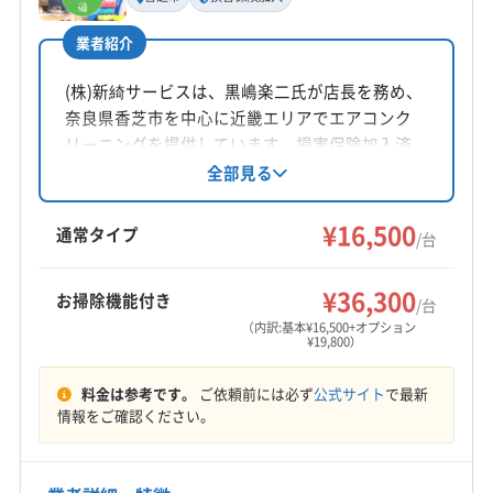
公式HP
非公開
(大阪府) 門真市
(大阪府) 和泉市
(大阪府) 松原市
(大阪府) 寝屋川市
(大阪府) 吹田市
公式サイトを見る
(大阪府) 摂津市
(大阪府) 泉佐野市
(大阪府) 泉大津市
業者紹介
所在地
(大阪府) 泉南郡熊取町
(大阪府) 泉南郡田尻町
奈良県香芝市
(株)新綺サービスは、黒嶋楽二氏が店長を務め、
(大阪府) 泉南郡岬町
(大阪府) 泉南市
奈良県香芝市を中心に近畿エリアでエアコンク
(大阪府) 泉北郡忠岡町
(大阪府) 大阪狭山市
対応地域
リーニングを提供しています。損害保険加入済
(大阪府) 大阪市阿倍野区
(大阪府) 大阪市旭区
北葛城郡広陵町
橿原市
葛城市
御所市
香芝市
みで、作業に不満がある場合は追加対応も可
全部見る
(大阪府) 大阪市港区
(大阪府) 大阪市此花区
能。基本料金16500円からで、お掃除機能付きや
桜井市
大和高田市
磯城郡三宅町
磯城郡川西町
室外機洗浄などのオプションも充実。土日祝日
(大阪府) 大阪市住吉区
(大阪府) 大阪市住之江区
¥16,500
磯城郡田原本町
高市郡高取町
高市郡明日香村
通常タイプ
/台
対応、保証付き、防カビ・抗菌コーティングが
(大阪府) 大阪市城東区
(大阪府) 大阪市生野区
北葛城郡王寺町
北葛城郡河合町
北葛城郡上牧町
もっと見る
特徴です。
(大阪府) 大阪市西区
(大阪府) 大阪市西成区
(大阪府) 羽曳野市
(大阪府) 藤井寺市
¥36,300
お掃除機能付き
/台
(大阪府) 大阪市西淀川区
(大阪府) 大阪市大正区
営業時間
(大阪府) 南河内郡河南町
(大阪府) 南河内郡千早赤阪村
（内訳:基本¥16,500+オプション
¥19,800）
9:00〜17:00
(大阪府) 大阪市中央区
(大阪府) 大阪市鶴見区
(大阪府) 南河内郡太子町
(大阪府) 柏原市
(大阪府) 八尾市
(大阪府) 大阪市天王寺区
(大阪府) 大阪市都島区
料金は参考です。
ご依頼前には必ず
公式サイト
で最新
定休日
(大阪府) 大阪市東住吉区
(大阪府) 大阪市東成区
情報をご確認ください。
年中無休
(大阪府) 大阪市東淀川区
(大阪府) 大阪市福島区
(大阪府) 大阪市平野区
(大阪府) 大阪市北区
電話番号