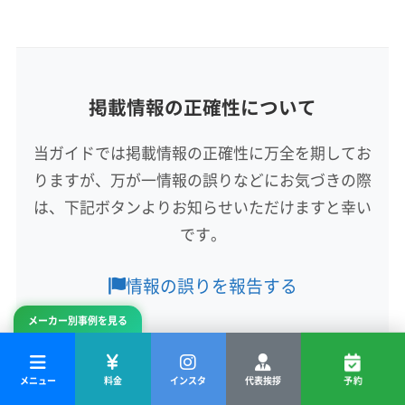
(大阪府) 泉北郡忠岡町
(大阪府) 大阪狭山市
所在地
(大阪府) 大阪市阿倍野区
(大阪府) 大阪市旭区
大阪府東大阪市
(大阪府) 大阪市港区
(大阪府) 大阪市此花区
(大阪府) 大阪市住吉区
(大阪府) 大阪市住之江区
掲載情報の正確性について
対応地域
(大阪府) 大阪市城東区
(大阪府) 大阪市生野区
北葛城郡広陵町
橿原市
葛城市
五條市
香芝市
(大阪府) 大阪市西区
(大阪府) 大阪市西成区
当ガイドでは掲載情報の正確性に万全を期してお
桜井市
生駒市
大和高田市
天理市
奈良市
(大阪府) 大阪市西淀川区
(大阪府) 大阪市大正区
りますが、万が一情報の誤りなどにお気づきの際
生駒郡安堵町
生駒郡三郷町
生駒郡斑鳩町
(大阪府) 大阪市中央区
(大阪府) 大阪市鶴見区
生駒郡平群町
大和郡山市
北葛城郡王寺町
は、下記ボタンよりお知らせいただけますと幸い
もっと見る
(大阪府) 大阪市天王寺区
(大阪府) 大阪市都島区
北葛城郡河合町
北葛城郡上牧町
(京都府) 京田辺市
です。
(大阪府) 大阪市東住吉区
(大阪府) 大阪市東成区
営業時間
(京都府) 南丹市
(京都府) 木津川市
(兵庫県) 神戸市中央区
(大阪府) 大阪市東淀川区
(大阪府) 大阪市福島区
8:00〜20:00
(兵庫県) 神戸市東灘区
(兵庫県) 神戸市灘区
情報の誤りを報告する
(大阪府) 大阪市平野区
(大阪府) 大阪市北区
(兵庫県) 西宮市
(兵庫県) 川西市
(兵庫県) 尼崎市
定休日
メーカー別事例を見る
(大阪府) 大阪市淀川区
(大阪府) 大阪市浪速区
(兵庫県) 宝塚市
(大阪府) 茨木市
(大阪府) 羽曳野市
年中無休
(大阪府) 大東市
(大阪府) 池田市
(大阪府) 東大阪市
(大阪府) 岸和田市
(大阪府) 交野市
(大阪府) 高石市
(大阪府) 藤井寺市
(大阪府) 南河内郡河南町
(大阪府) 高槻市
(大阪府) 堺市堺区
(大阪府) 堺市西区
メニュー
料金
インスタ
代表挨拶
予約
電話番号
(大阪府) 南河内郡千早赤阪村
(大阪府) 南河内郡太子町