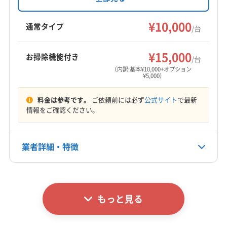
営業時間外や対応地域外の相談にも柔軟に対応
香芝市
生駒市
大和高田市
天理市
奈良市
(大阪府) 大阪市生野区
(大阪府) 大阪市西区
しています。基本料金10,000円からで、複数台割
¥10,000
磯城郡三宅町
磯城郡川西町
磯城郡田原本町
通常タイプ
(大阪府) 大阪市西成区
(大阪府) 大阪市西淀川区
/台
引や消臭抗菌コートなどのオプションも用意。
生駒郡安堵町
生駒郡三郷町
生駒郡斑鳩町
(大阪府) 大阪市大正区
(大阪府) 大阪市中央区
もっと見る
年中無休で、近畿地方の広範囲なエリアに対応
生駒郡平群町
大和郡山市
北葛城郡王寺町
¥15,000
(大阪府) 大阪市鶴見区
(大阪府) 大阪市天王寺区
お掃除機能付き
します。
/台
営業時間
北葛城郡河合町
北葛城郡上牧町
(兵庫県) 尼崎市
(大阪府) 大阪市都島区
(大阪府) 大阪市東住吉区
（内訳:基本¥10,000+オプション
¥5,000）
9:00〜19:00
(和歌山県) 橋本市
(大阪府) 茨木市
(大阪府) 羽曳野市
(大阪府) 大阪市東成区
(大阪府) 大阪市東淀川区
(大阪府) 河内長野市
(大阪府) 貝塚市
(大阪府) 岸和田市
(大阪府) 大阪市福島区
(大阪府) 大阪市平野区
料金は参考です。
ご依頼前には必ず
公式サイト
で最新
定休日
(大阪府) 交野市
(大阪府) 高石市
(大阪府) 高槻市
情報をご確認ください。
(大阪府) 大阪市北区
(大阪府) 大阪市淀川区
年中無休
(大阪府) 阪南市
(大阪府) 堺市堺区
(大阪府) 堺市西区
(大阪府) 大阪市浪速区
(大阪府) 大東市
(大阪府) 東大阪市
(大阪府) 堺市中区
(大阪府) 堺市東区
(大阪府) 堺市南区
(大阪府) 藤井寺市
(大阪府) 南河内郡河南町
電話番号
業者詳細・特徴
090-1144-7490
(大阪府) 堺市美原区
(大阪府) 堺市北区
(大阪府) 南河内郡千早赤阪村
(大阪府) 南河内郡太子町
(大阪府) 三島郡島本町
(大阪府) 四條畷市
(大阪府) 守口市
(大阪府) 柏原市
(大阪府) 八尾市
(大阪府) 富田林市
詳細な料金表
業者情報
特徴
公式HP
(大阪府) 松原市
(大阪府) 寝屋川市
(大阪府) 吹田市
公式サイトを見る
(大阪府) 摂津市
(大阪府) 泉佐野市
(大阪府) 泉大津市
もっと見る
基本情報
(大阪府) 泉南郡熊取町
(大阪府) 泉南郡田尻町
代表者名
(大阪府) 泉南郡岬町
(大阪府) 泉南市
北山明