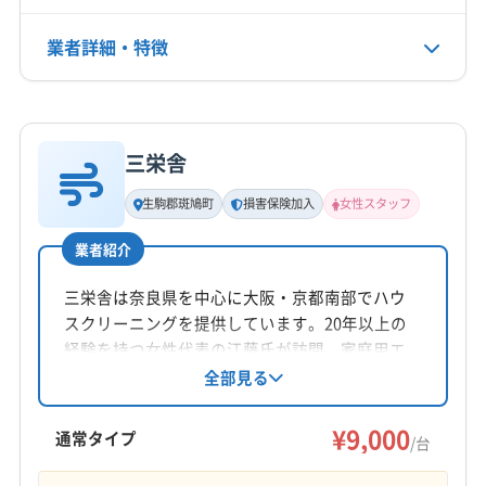
北葛城郡王寺町
北葛城郡河合町
北葛城郡上牧町
電話番号
業者詳細・特徴
090-3966ｰ4146
(三重県) 伊賀市
(三重県) 名張市
(京都府) 宇治市
(京都府) 乙訓郡大山崎町
(京都府) 久世郡久御山町
詳細な料金表
業者情報
特徴
公式HP
(京都府) 京田辺市
(京都府) 京都市右京区
公式サイトを見る
(京都府) 京都市下京区
(京都府) 京都市左京区
三栄舎
基本情報
(京都府) 京都市山科区
(京都府) 京都市上京区
代表者名
生駒郡斑鳩町
損害保険加入
女性スタッフ
(京都府) 京都市西京区
(京都府) 京都市中京区
上井淳
(京都府) 京都市東山区
(京都府) 京都市南区
業者紹介
所在地
(京都府) 京都市伏見区
(京都府) 京都市北区
大阪府守口市佐太中町6-36-3 リ-フハイツ103
三栄舎は奈良県を中心に大阪・京都南部でハウ
(京都府) 向日市
(京都府) 城陽市
(京都府) 長岡京市
スクリーニングを提供しています。20年以上の
(京都府) 八幡市
(京都府) 木津川市
(兵庫県) 西宮市
対応地域
経験を持つ女性代表の江藤氏が訪問。家庭用エ
(兵庫県) 川西市
(兵庫県) 尼崎市
(兵庫県) 宝塚市
北葛城郡広陵町
宇陀市
橿原市
葛城市
五條市
アコンクリーニングでは汚れによる追加料金は
全部見る
(和歌山県) 岩出市
(和歌山県) 紀の川市
(和歌山県) 橋本市
ありません。損害保険加入済み。消臭抗菌コー
御所市
香芝市
桜井市
生駒市
大和高田市
天理市
(和歌山県) 和歌山市
(大阪府) 茨木市
(大阪府) 羽曳野市
トなどオプションも充実しています。オンライ
¥9,000
奈良市
磯城郡三宅町
磯城郡川西町
磯城郡田原本町
通常タイプ
/台
ン決済、現金払いに対応しています。
(大阪府) 河内長野市
(大阪府) 貝塚市
(大阪府) 岸和田市
宇陀郡御杖村
宇陀郡曽爾村
生駒郡安堵町
もっと見る
(大阪府) 交野市
(大阪府) 高石市
(大阪府) 高槻市