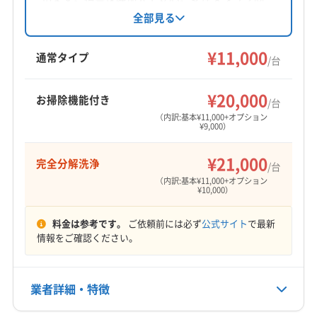
行も可能です。基本料金11000円からで、複数台
全部見る
割引やオプションで消臭抗菌コート、完全分解
洗浄にも対応しています。9:00〜20:00まで営業
¥11,000
通常タイプ
/台
し、年末年始は休業です。
¥20,000
お掃除機能付き
/台
（内訳:基本¥11,000+オプション
¥9,000）
¥21,000
完全分解洗浄
/台
（内訳:基本¥11,000+オプション
¥10,000）
料金は参考です。
ご依頼前には必ず
公式サイト
で最新
情報をご確認ください。
業者詳細・特徴