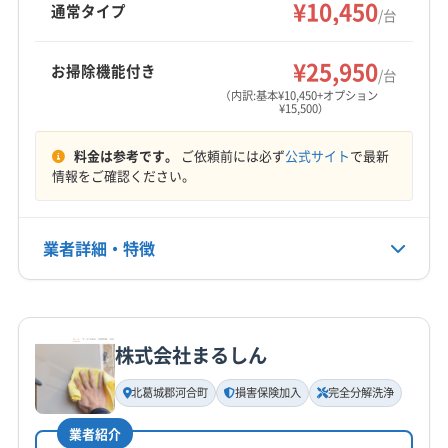
や室外機洗浄等のオプションも提供。見積もり
¥10,450
通常タイプ
/台
宇陀郡御杖村
宇陀郡曽爾村
吉野郡下市町
後の追加料金なしで、快適な空間作りをサポー
もっと見る
トしています。
吉野郡吉野町
吉野郡大淀町
高市郡高取町
¥25,950
お掃除機能付き
/台
営業時間
高市郡明日香村
生駒郡安堵町
生駒郡三郷町
（内訳:基本¥10,450+オプション
9:00〜20:00
生駒郡斑鳩町
生駒郡平群町
大和郡山市
¥15,500）
北葛城郡王寺町
北葛城郡河合町
北葛城郡広陵町
定休日
料金は参考です。
ご依頼前には必ず
公式サイト
で最新
北葛城郡上牧町
(京都府) 京田辺市
(京都府) 京都市右京区
年末年始
情報をご確認ください。
(京都府) 京都市下京区
(京都府) 京都市左京区
(京都府) 京都市山科区
(京都府) 京都市西京区
電話番号
080-8329-8302
業者詳細・特徴
(京都府) 京都市中京区
(京都府) 京都市東山区
(京都府) 京都市南区
(京都府) 京都市伏見区
公式HP
(京都府) 城陽市
(京都府) 八幡市
(京都府) 木津川市
詳細な料金表
業者情報
特徴
公式サイトを見る
(兵庫県) 芦屋市
(兵庫県) 伊丹市
(兵庫県) 神戸市垂水区
株式会社まるしん
(兵庫県) 神戸市中央区
(兵庫県) 神戸市長田区
基本情報
代表者名
(兵庫県) 神戸市東灘区
(兵庫県) 神戸市灘区
北葛城郡河合町
損害保険加入
完全分解洗浄
辻剛史
(兵庫県) 神戸市兵庫区
(兵庫県) 西宮市
(兵庫県) 尼崎市
業者紹介
(和歌山県) 伊都郡かつらぎ町
(和歌山県) 伊都郡九度山町