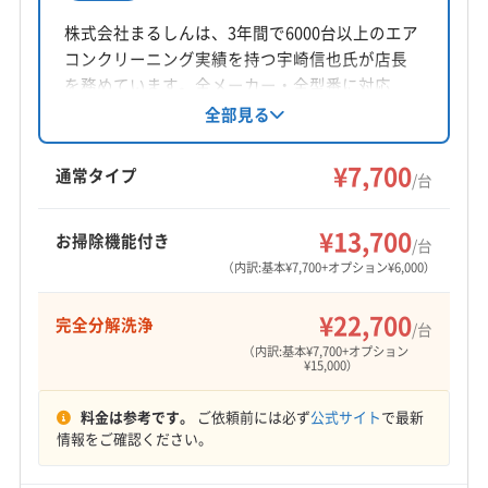
所在地
(和歌山県) 伊都郡高野町
(和歌山県) 海南市
大阪府堺市東区白鷺町1-15-2
株式会社まるしんは、3年間で6000台以上のエア
(和歌山県) 岩出市
(和歌山県) 紀の川市
(和歌山県) 橋本市
コンクリーニング実績を持つ宇崎信也氏が店長
対応地域
を務めています。全メーカー・全型番に対応
(和歌山県) 和歌山市
(大阪府) 茨木市
(大阪府) 羽曳野市
宇陀市
橿原市
葛城市
香芝市
桜井市
大和高田市
し、接客への配慮と迅速なレスポンスが強み。
全部見る
(大阪府) 河内長野市
(大阪府) 貝塚市
(大阪府) 岸和田市
損害保険加入済みです。奈良県北葛城郡河合町
天理市
吉野郡下市町
吉野郡下北山村
吉野郡吉野町
(大阪府) 交野市
(大阪府) 高石市
(大阪府) 高槻市
を中心に近畿エリアに対応し、年中無休で8:00〜
¥7,700
吉野郡黒滝村
吉野郡十津川村
吉野郡上北山村
通常タイプ
(大阪府) 阪南市
(大阪府) 堺市堺区
(大阪府) 堺市西区
/台
21:00まで営業。完全分解クリーニングや防カビ
吉野郡川上村
吉野郡大淀町
吉野郡天川村
もっと見る
(大阪府) 堺市中区
(大阪府) 堺市東区
(大阪府) 堺市南区
抗菌コーティングも提供しています。
吉野郡東吉野村
吉野郡野迫川村
大和郡山市
¥13,700
(大阪府) 堺市美原区
(大阪府) 堺市北区
お掃除機能付き
/台
営業時間
(兵庫県) 芦屋市
(兵庫県) 伊丹市
(兵庫県) 西宮市
(大阪府) 三島郡島本町
(大阪府) 四條畷市
(大阪府) 守口市
（内訳:基本¥7,700+オプション¥6,000）
10:00〜17:00
(兵庫県) 川西市
(兵庫県) 尼崎市
(兵庫県) 宝塚市
(大阪府) 松原市
(大阪府) 寝屋川市
(大阪府) 吹田市
¥22,700
完全分解洗浄
(和歌山県) 紀の川市
(和歌山県) 和歌山市
(大阪府) 茨木市
/台
(大阪府) 摂津市
(大阪府) 泉佐野市
(大阪府) 泉大津市
定休日
（内訳:基本¥7,700+オプション
(大阪府) 羽曳野市
(大阪府) 河内長野市
(大阪府) 貝塚市
(大阪府) 泉南郡熊取町
(大阪府) 泉南郡田尻町
不定休
¥15,000）
(大阪府) 岸和田市
(大阪府) 交野市
(大阪府) 高石市
(大阪府) 泉南郡岬町
(大阪府) 泉南市
(大阪府) 高槻市
(大阪府) 阪南市
(大阪府) 堺市堺区
料金は参考です。
ご依頼前には必ず
公式サイト
で最新
電話番号
(大阪府) 泉北郡忠岡町
(大阪府) 大阪狭山市
情報をご確認ください。
072-285-3618
(大阪府) 堺市西区
(大阪府) 堺市中区
(大阪府) 堺市東区
(大阪府) 大阪市阿倍野区
(大阪府) 大阪市旭区
(大阪府) 堺市南区
(大阪府) 堺市美原区
(大阪府) 堺市北区
(大阪府) 大阪市港区
(大阪府) 大阪市此花区