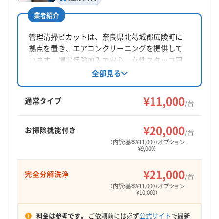
業者紹介
管理清掃ピカットは、奈良県北葛城郡広陵町に
拠点を置き、エアコンクリーニングを提供して
います。損害保険加入で安心。女性スタッフ同
行も可能です。基本料金11000円からで、複数台
全部見る
割引やオプションで消臭抗菌コート、完全分解
洗浄にも対応しています。9:00〜20:00まで営業
¥11,000
通常タイプ
/台
し、年末年始は休業です。
¥20,000
お掃除機能付き
/台
（内訳:基本¥11,000+オプション
¥9,000）
¥21,000
完全分解洗浄
/台
（内訳:基本¥11,000+オプション
¥10,000）
料金は参考です。
ご依頼前には必ず
公式サイト
で最新