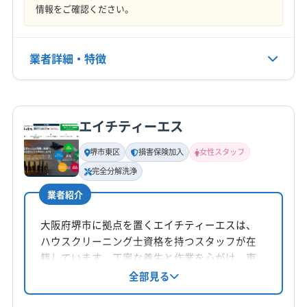
情報をご確認ください。
業者詳細・特徴
詳細な料金表
業者情報
特徴
エイチティーエス
基本情報
代表者名
堺市東区
損害保険加入
女性スタッフ
藤本
完全分解洗浄
業者紹介
所在地
奈良県北葛城郡広陵町疋相61-18
大阪府堺市に拠点を置くエイチティーエスは、
ハウスクリーニング士資格を持つスタッフが在
対応地域
籍しています。丁寧な養生と作業を心がけ、東
宇陀市
橿原市
葛城市
五條市
御所市
香芝市
京海上日動損害保険加入で安心をサポート。基
全部見る
桜井市
生駒市
大和高田市
天理市
奈良市
本料金10450円からで、お掃除機能付きエアコン
磯城郡三宅町
磯城郡川西町
磯城郡田原本町