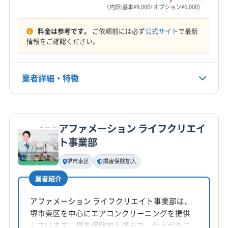
(大阪府) 東大阪市
(大阪府) 藤井寺市
営業時間
吉野郡十津川村
吉野郡上北山村
吉野郡川上村
（内訳:基本¥9,000+オプション¥6,000）
(大阪府) 大阪市東淀川区
(大阪府) 大阪市福島区
(大阪府) 南河内郡河南町
(大阪府) 南河内郡千早赤阪村
平日10:00〜17:00 日曜日11:00〜16:00
吉野郡大淀町
吉野郡天川村
吉野郡東吉野村
(大阪府) 大阪市平野区
(大阪府) 大阪市北区
(大阪府) 南河内郡太子町
(大阪府) 柏原市
(大阪府) 八尾市
料金は参考です。
ご依頼前には必ず
公式サイト
で最新
吉野郡野迫川村
高市郡高取町
高市郡明日香村
定休日
情報をご確認ください。
(大阪府) 大阪市淀川区
(大阪府) 大阪市浪速区
(大阪府) 富田林市
(大阪府) 豊中市
(大阪府) 豊能郡能勢町
山辺郡山添村
生駒郡安堵町
生駒郡三郷町
なし
(大阪府) 大東市
(大阪府) 池田市
(大阪府) 東大阪市
(大阪府) 豊能郡豊能町
(大阪府) 枚方市
(大阪府) 箕面市
生駒郡斑鳩町
生駒郡平群町
大和郡山市
(大阪府) 藤井寺市
(大阪府) 南河内郡河南町
(大阪府) 門真市
(大阪府) 和泉市
北葛城郡王寺町
北葛城郡河合町
北葛城郡広陵町
業者詳細・特徴
電話番号
(大阪府) 南河内郡千早赤阪村
(大阪府) 南河内郡太子町
0745-43-8160
北葛城郡上牧町
(京都府) 宇治市
(京都府) 京田辺市
(大阪府) 柏原市
(大阪府) 八尾市
(大阪府) 富田林市
(京都府) 城陽市
(京都府) 相楽郡笠置町
詳細な料金表
業者情報
特徴
(大阪府) 豊中市
(大阪府) 豊能郡能勢町
公式HP
(京都府) 相楽郡精華町
(京都府) 相楽郡南山城村
公式サイトを見る
アファメーション ライフクリエイ
(大阪府) 豊能郡豊能町
(大阪府) 枚方市
(大阪府) 箕面市
(京都府) 相楽郡和束町
(京都府) 木津川市
(兵庫県) 西宮市
基本情報
ト事業部
(大阪府) 門真市
(大阪府) 和泉市
(滋賀県) 草津市
代表者名
(兵庫県) 尼崎市
(兵庫県) 宝塚市
(大阪府) 羽曳野市
民下建雄
(滋賀県) 大津市
(大阪府) 堺市堺区
(大阪府) 堺市西区
(大阪府) 堺市中区
堺市東区
損害保険加入
(大阪府) 堺市東区
(大阪府) 堺市南区
(大阪府) 堺市美原区
業者紹介
所在地
(大阪府) 堺市北区
(大阪府) 松原市
大阪府東大阪市玉串町東2-8-26
アファメーション ライフクリエイト事業部は、
(大阪府) 大阪市阿倍野区
(大阪府) 大阪市旭区
堺市東区を中心にエアコンクリーニングを提供
対応地域
(大阪府) 大阪市港区
(大阪府) 大阪市此花区
しています。損害保険加入済みで、仕上がりに