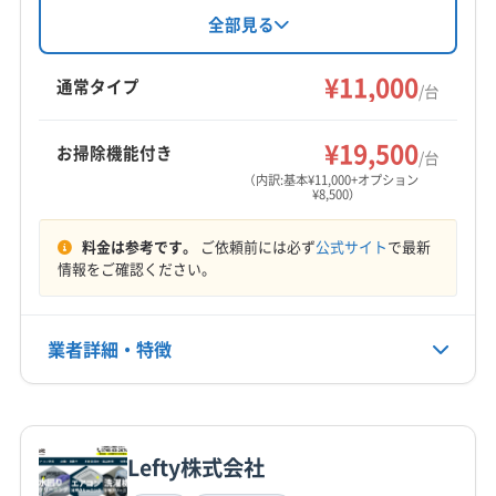
宇陀市
橿原市
葛城市
五條市
御所市
香芝市
(大阪府) 大阪市住吉区
(大阪府) 大阪市住之江区
不満な場合は無料での追加対応も可能です。基
全部見る
桜井市
生駒市
大和高田市
天理市
奈良市
(大阪府) 大阪市城東区
(大阪府) 大阪市生野区
本料金は11000円からで、複数台割引やオプショ
磯城郡三宅町
磯城郡川西町
磯城郡田原本町
(大阪府) 大阪市西区
(大阪府) 大阪市西成区
ンも充実。防カビ・抗菌コーティングにも対応
¥11,000
通常タイプ
/台
宇陀郡御杖村
宇陀郡曽爾村
吉野郡下市町
しています。
(大阪府) 大阪市西淀川区
(大阪府) 大阪市大正区
もっと見る
吉野郡下北山村
吉野郡吉野町
吉野郡黒滝村
(大阪府) 大阪市中央区
(大阪府) 大阪市鶴見区
¥19,500
お掃除機能付き
/台
営業時間
吉野郡十津川村
吉野郡上北山村
吉野郡川上村
(大阪府) 大阪市天王寺区
(大阪府) 大阪市都島区
（内訳:基本¥11,000+オプション
8:00〜19:00
吉野郡大淀町
吉野郡天川村
吉野郡東吉野村
¥8,500）
(大阪府) 大阪市東住吉区
(大阪府) 大阪市東成区
吉野郡野迫川村
高市郡高取町
高市郡明日香村
(大阪府) 大阪市東淀川区
(大阪府) 大阪市福島区
定休日
料金は参考です。
ご依頼前には必ず
公式サイト
で最新
山辺郡山添村
生駒郡安堵町
生駒郡三郷町
(大阪府) 大阪市平野区
(大阪府) 大阪市北区
なし
情報をご確認ください。
生駒郡斑鳩町
生駒郡平群町
大和郡山市
(大阪府) 大阪市淀川区
(大阪府) 大阪市浪速区
北葛城郡王寺町
北葛城郡河合町
北葛城郡広陵町
(大阪府) 大東市
(大阪府) 東大阪市
(大阪府) 藤井寺市
電話番号
090-7539-9647
業者詳細・特徴
北葛城郡上牧町
(京都府) 宇治市
(京都府) 乙訓郡大山崎町
(大阪府) 南河内郡河南町
(大阪府) 南河内郡千早赤阪村
(京都府) 亀岡市
(京都府) 久世郡久御山町
(大阪府) 南河内郡太子町
(大阪府) 柏原市
(大阪府) 八尾市
公式HP
詳細な料金表
(京都府) 京田辺市
(京都府) 京都市右京区
業者情報
特徴
(大阪府) 富田林市
公式サイトを見る
(京都府) 京都市下京区
(京都府) 京都市左京区
Lefty株式会社
(京都府) 京都市山科区
(京都府) 京都市上京区
基本情報
代表者名