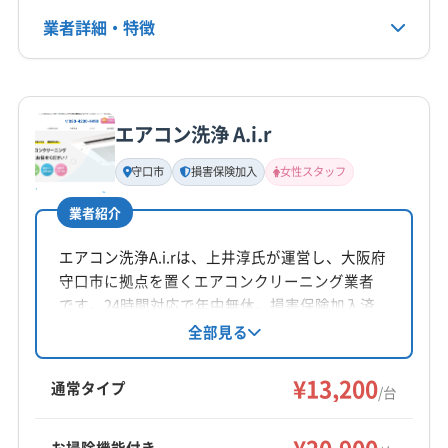
公式HP
(大阪府) 三島郡島本町
(大阪府) 四條畷市
(大阪府) 守口市
(大阪府) 大阪市住吉区
(大阪府) 大阪市住之江区
業者詳細・特徴
公式サイトを見る
(大阪府) 松原市
(大阪府) 寝屋川市
(大阪府) 吹田市
(大阪府) 大阪市城東区
(大阪府) 大阪市生野区
(大阪府) 摂津市
(大阪府) 泉佐野市
(大阪府) 泉大津市
(大阪府) 大阪市西区
(大阪府) 大阪市西成区
詳細な料金表
業者情報
特徴
(大阪府) 泉南郡熊取町
(大阪府) 泉南郡田尻町
(大阪府) 大阪市西淀川区
(大阪府) 大阪市大正区
(大阪府) 泉南郡岬町
(大阪府) 泉南市
エアコン洗浄 A.i.r
(大阪府) 大阪市中央区
(大阪府) 大阪市鶴見区
基本情報
(大阪府) 泉北郡忠岡町
(大阪府) 大阪狭山市
代表者名
(大阪府) 大阪市天王寺区
(大阪府) 大阪市都島区
守口市
損害保険加入
女性スタッフ
宇崎信也
(大阪府) 大阪市阿倍野区
(大阪府) 大阪市旭区
(大阪府) 大阪市東住吉区
(大阪府) 大阪市東成区
(大阪府) 大阪市港区
(大阪府) 大阪市此花区
業者紹介
(大阪府) 大阪市東淀川区
(大阪府) 大阪市福島区
所在地
(大阪府) 大阪市住吉区
(大阪府) 大阪市住之江区
(大阪府) 大阪市平野区
(大阪府) 大阪市北区
奈良県北葛城郡河合町広瀬台2-6-7
エアコン洗浄A.i.rは、上井淳氏が運営し、大阪府
(大阪府) 大阪市城東区
(大阪府) 大阪市生野区
(大阪府) 大阪市淀川区
(大阪府) 大阪市浪速区
守口市に拠点を置くエアコンクリーニング業者
(大阪府) 大阪市西区
(大阪府) 大阪市西成区
対応地域
(大阪府) 大東市
(大阪府) 池田市
(大阪府) 東大阪市
です。24時間対応で年中無休。損害保険加入済
(大阪府) 大阪市西淀川区
(大阪府) 大阪市大正区
宇陀市
橿原市
葛城市
五條市
御所市
香芝市
みです。女性スタッフ同行可能。内部洗浄から
(大阪府) 藤井寺市
(大阪府) 柏原市
(大阪府) 八尾市
全部見る
部品清掃まで丁寧な作業が特徴です。基本料金
(大阪府) 大阪市中央区
(大阪府) 大阪市鶴見区
桜井市
生駒市
大和高田市
天理市
奈良市
(大阪府) 富田林市
(大阪府) 豊中市
(大阪府) 枚方市
13200円/台から。複数台割引や、お掃除機能付
(大阪府) 大阪市天王寺区
(大阪府) 大阪市都島区
¥13,200
磯城郡三宅町
磯城郡川西町
磯城郡田原本町
(大阪府) 箕面市
(大阪府) 門真市
(大阪府) 和泉市
通常タイプ
/台
きエアコン、室外機洗浄などのオプションも提
(大阪府) 大阪市東住吉区
(大阪府) 大阪市東成区
宇陀郡御杖村
宇陀郡曽爾村
吉野郡下市町
もっと見る
供しています。
(大阪府) 大阪市東淀川区
(大阪府) 大阪市福島区
吉野郡下北山村
吉野郡吉野町
吉野郡黒滝村
お掃除機能付き