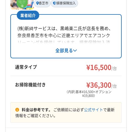
(京都府) 相楽郡精華町
(京都府) 相楽郡南山城村
香芝市
損害保険加入
池田直樹
(大阪府) 大阪市住吉区
(大阪府) 大阪市住之江区
(京都府) 相楽郡和束町
(京都府) 長岡京市
(大阪府) 大阪市城東区
(大阪府) 大阪市生野区
業者紹介
(京都府) 綴喜郡井手町
(京都府) 綴喜郡宇治田原町
所在地
(大阪府) 大阪市西区
(大阪府) 大阪市西成区
(京都府) 八幡市
(京都府) 木津川市
(兵庫県) 芦屋市
大阪府守口市大久保町1-45-15
(株)新綺サービスは、黒嶋楽二氏が店長を務め、
(大阪府) 大阪市西淀川区
(大阪府) 大阪市大正区
(兵庫県) 伊丹市
(兵庫県) 三田市
(兵庫県) 神戸市須磨区
奈良県香芝市を中心に近畿エリアでエアコンク
(大阪府) 大阪市中央区
(大阪府) 大阪市鶴見区
対応地域
(兵庫県) 神戸市垂水区
(兵庫県) 神戸市西区
リーニングを提供しています。損害保険加入済
(大阪府) 大阪市天王寺区
(大阪府) 大阪市都島区
宇陀市
橿原市
葛城市
五條市
御所市
香芝市
みで、作業に不満がある場合は追加対応も可
全部見る
(兵庫県) 神戸市中央区
(兵庫県) 神戸市長田区
(大阪府) 大阪市東住吉区
(大阪府) 大阪市東成区
能。基本料金16500円からで、お掃除機能付きや
桜井市
生駒市
大和高田市
天理市
奈良市
(兵庫県) 神戸市東灘区
(兵庫県) 神戸市灘区
室外機洗浄などのオプションも充実。土日祝日
(大阪府) 大阪市東淀川区
(大阪府) 大阪市福島区
¥16,500
磯城郡三宅町
磯城郡川西町
磯城郡田原本町
通常タイプ
(兵庫県) 神戸市兵庫区
(兵庫県) 神戸市北区
/台
対応、保証付き、防カビ・抗菌コーティングが
(大阪府) 大阪市平野区
(大阪府) 大阪市北区
生駒郡安堵町
生駒郡三郷町
生駒郡斑鳩町
(兵庫県) 西宮市
(兵庫県) 川西市
(兵庫県) 尼崎市
もっと見る
特徴です。
(大阪府) 大阪市淀川区
(大阪府) 大阪市浪速区
生駒郡平群町
大和郡山市
北葛城郡王寺町
¥36,300
(兵庫県) 宝塚市
(大阪府) 茨木市
(大阪府) 羽曳野市
お掃除機能付き
/台
(大阪府) 大東市
(大阪府) 池田市
(大阪府) 東大阪市
営業時間
北葛城郡河合町
北葛城郡広陵町
北葛城郡上牧町
(大阪府) 河内長野市
(大阪府) 貝塚市
(大阪府) 岸和田市
（内訳:基本¥16,500+オプション
¥19,800）
(大阪府) 藤井寺市
(大阪府) 南河内郡河南町
9:00～18:00
(兵庫県) 芦屋市
(兵庫県) 尼崎市
(大阪府) 茨木市
(大阪府) 交野市
(大阪府) 高石市
(大阪府) 高槻市
(大阪府) 南河内郡千早赤阪村
(大阪府) 南河内郡太子町
(大阪府) 羽曳野市
(大阪府) 河内長野市
(大阪府) 貝塚市
(大阪府) 阪南市
(大阪府) 堺市堺区
(大阪府) 堺市西区
料金は参考です。
ご依頼前には必ず
公式サイト
で最新
定休日
(大阪府) 柏原市
(大阪府) 八尾市
(大阪府) 富田林市
(大阪府) 岸和田市
(大阪府) 交野市
(大阪府) 高石市
情報をご確認ください。
(大阪府) 堺市中区
(大阪府) 堺市東区
(大阪府) 堺市南区
年中無休
(大阪府) 豊中市
(大阪府) 豊能郡能勢町
(大阪府) 高槻市
(大阪府) 阪南市
(大阪府) 堺市堺区
(大阪府) 堺市美原区
(大阪府) 堺市北区
(大阪府) 豊能郡豊能町
(大阪府) 枚方市
(大阪府) 箕面市
(大阪府) 堺市西区
(大阪府) 堺市中区
(大阪府) 堺市東区