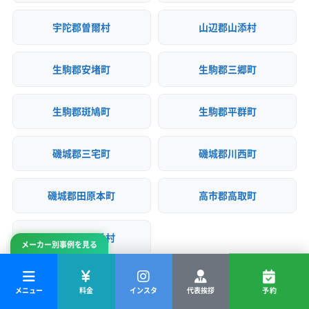
宇陀郡曽爾村
山辺郡山添村
生駒郡安堵町
生駒郡三郷町
生駒郡斑鳩町
生駒郡平群町
磯城郡三宅町
磯城郡川西町
磯城郡田原本町
高市郡高取町
高市郡明日香村
メーカー別事例を見る
メニュー
料金
インスタ
代表挨拶
予約