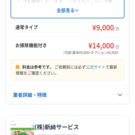
対応地域
ングを提供しています。ハウスクリーニング振
(兵庫県) 西宮市
(兵庫県) 川西市
(兵庫県) 尼崎市
宇陀市
橿原市
葛城市
五條市
御所市
香芝市
興会認定資格を持つ店長池田氏が、エコ洗剤を
全部見る
(兵庫県) 宝塚市
(和歌山県) 岩出市
(和歌山県) 紀の川市
使用し、消臭抗菌コート無料サービスや損害保
桜井市
生駒市
大和高田市
天理市
奈良市
(和歌山県) 橋本市
(和歌山県) 和歌山市
(大阪府) 茨木市
険加入で安心を提供。複数台割引や駐車場代負
¥9,000
磯城郡三宅町
磯城郡川西町
磯城郡田原本町
通常タイプ
/台
担も魅力です。
(大阪府) 羽曳野市
(大阪府) 河内長野市
(大阪府) 貝塚市
宇陀郡御杖村
宇陀郡曽爾村
生駒郡安堵町
もっと見る
(大阪府) 岸和田市
(大阪府) 交野市
(大阪府) 高石市
生駒郡三郷町
生駒郡斑鳩町
生駒郡平群町
大和郡山市
¥14,000
お掃除機能付き
/台
(大阪府) 高槻市
(大阪府) 阪南市
(大阪府) 堺市堺区
営業時間
北葛城郡王寺町
北葛城郡河合町
北葛城郡広陵町
（内訳:基本¥9,000+オプション¥5,000）
(大阪府) 堺市西区
(大阪府) 堺市中区
(大阪府) 堺市東区
24時間対応
北葛城郡上牧町
(京都府) 宇治市
(京都府) 乙訓郡大山崎町
(大阪府) 堺市南区
(大阪府) 堺市美原区
(大阪府) 堺市北区
料金は参考です。
ご依頼前には必ず
公式サイト
で最新
(京都府) 亀岡市
(京都府) 久世郡久御山町
定休日
情報をご確認ください。
(大阪府) 三島郡島本町
(大阪府) 四條畷市
(大阪府) 守口市
(京都府) 京田辺市
(京都府) 京都市右京区
年中無休
(大阪府) 松原市
(大阪府) 寝屋川市
(大阪府) 吹田市
(京都府) 京都市下京区
(京都府) 京都市左京区
(大阪府) 摂津市
(大阪府) 泉佐野市
(大阪府) 泉大津市
(京都府) 京都市山科区
(京都府) 京都市上京区
業者詳細・特徴
電話番号
(大阪府) 泉南郡熊取町
(大阪府) 泉南郡田尻町
080-4230-4498
(京都府) 京都市西京区
(京都府) 京都市中京区
(大阪府) 泉南郡岬町
(大阪府) 泉南市
(京都府) 京都市東山区
(京都府) 京都市南区
詳細な料金表
業者情報
特徴
(大阪府) 泉北郡忠岡町
(大阪府) 大阪狭山市
公式HP
(京都府) 京都市伏見区
(京都府) 京都市北区
公式サイトを見る
(大阪府) 大阪市阿倍野区
(大阪府) 大阪市旭区
(株)新綺サービス
(京都府) 向日市
(京都府) 城陽市
(京都府) 相楽郡笠置町
基本情報
(大阪府) 大阪市港区
(大阪府) 大阪市此花区
代表者名