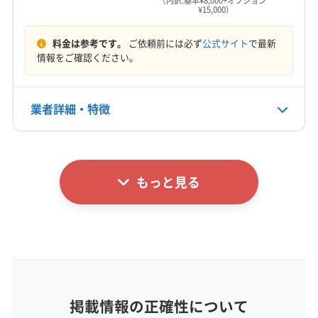
（内訳:基本¥8,000+オプション
(大阪府) 大阪市平野区
(大阪府) 大阪市北区
¥15,000）
7:00〜20:00
吉野郡大淀町
吉野郡天川村
吉野郡東吉野村
(兵庫県) 宝塚市
(兵庫県) 明石市
(大阪府) 大阪市淀川区
(大阪府) 大阪市浪速区
吉野郡野迫川村
高市郡高取町
高市郡明日香村
(和歌山県) 海草郡紀美野町
(和歌山県) 海南市
料金は参考です。
ご依頼前には必ず
公式サイト
で最新
(大阪府) 大東市
(大阪府) 池田市
(大阪府) 東大阪市
定休日
山辺郡山添村
生駒郡安堵町
生駒郡三郷町
情報をご確認ください。
(和歌山県) 岩出市
(和歌山県) 紀の川市
(和歌山県) 橋本市
(大阪府) 藤井寺市
(大阪府) 南河内郡河南町
不定休
生駒郡斑鳩町
生駒郡平群町
大和郡山市
(和歌山県) 和歌山市
(大阪府) 茨木市
(大阪府) 羽曳野市
(大阪府) 南河内郡千早赤阪村
(大阪府) 南河内郡太子町
北葛城郡王寺町
北葛城郡河合町
北葛城郡広陵町
(大阪府) 河内長野市
(大阪府) 貝塚市
(大阪府) 岸和田市
電話番号
(大阪府) 柏原市
(大阪府) 八尾市
(大阪府) 富田林市
業者詳細・特徴
0745-63-2670
北葛城郡上牧町
(和歌山県) 伊都郡かつらぎ町
(大阪府) 交野市
(大阪府) 高石市
(大阪府) 高槻市
(大阪府) 豊中市
(大阪府) 豊能郡能勢町
(和歌山県) 伊都郡九度山町
(和歌山県) 伊都郡高野町
(大阪府) 阪南市
(大阪府) 堺市堺区
(大阪府) 堺市西区
(大阪府) 豊能郡豊能町
(大阪府) 枚方市
(大阪府) 箕面市
詳細な料金表
業者情報
特徴
公式HP
(和歌山県) 海草郡紀美野町
(和歌山県) 岩出市
(大阪府) 堺市中区
(大阪府) 堺市東区
(大阪府) 堺市南区
(大阪府) 門真市
(大阪府) 和泉市
公式サイトを見る
(和歌山県) 紀の川市
(和歌山県) 橋本市
(大阪府) 堺市美原区
(大阪府) 堺市北区
もっと見る
基本情報
(和歌山県) 和歌山市
(大阪府) 羽曳野市
(大阪府) 三島郡島本町
(大阪府) 四條畷市
(大阪府) 守口市
代表者名
(大阪府) 河内長野市
(大阪府) 岸和田市
(大阪府) 交野市
杉本仁
(大阪府) 松原市
(大阪府) 寝屋川市
(大阪府) 吹田市
(大阪府) 高石市
(大阪府) 堺市堺区
(大阪府) 堺市西区
(大阪府) 摂津市
(大阪府) 泉佐野市
(大阪府) 泉大津市
所在地
(大阪府) 堺市中区
(大阪府) 堺市東区
(大阪府) 堺市南区
(大阪府) 泉南郡熊取町
(大阪府) 泉南郡田尻町
奈良県磯城郡田原本町鍵281-1
(大阪府) 堺市美原区
(大阪府) 堺市北区
(大阪府) 四條畷市
(大阪府) 泉南郡岬町
(大阪府) 泉南市
(大阪府) 守口市
(大阪府) 松原市
(大阪府) 寝屋川市
(大阪府) 泉北郡忠岡町
(大阪府) 大阪狭山市
掲載情報の正確性について
対応地域
(大阪府) 摂津市
(大阪府) 泉大津市
(大阪府) 泉北郡忠岡町
(大阪府) 大阪市阿倍野区
(大阪府) 大阪市旭区