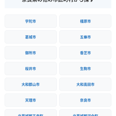
(大阪府) 枚方市
(大阪府) 門真市
(大阪府) 和泉市
(大阪府) 豊能郡豊能町
(大阪府) 枚方市
(大阪府) 箕面市
(大阪府) 門真市
(大阪府) 和泉市
(滋賀県) 大津市
宇陀市
橿原市
葛城市
五條市
御所市
香芝市
桜井市
生駒市
大和郡山市
大和高田市
天理市
奈良市
北葛城郡王寺町
北葛城郡河合町