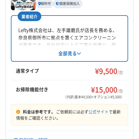
(京都府) 京都市西京区
(京都府) 京都市中京区
御所市
損害保険加入
嘉元忍武
(京都府) 京都市東山区
(京都府) 京都市南区
業者紹介
(京都府) 京都市伏見区
(京都府) 京都市北区
所在地
(京都府) 向日市
(京都府) 城陽市
(京都府) 船井郡京丹波町
大阪府堺市東区日置荘西町1-24-14
Lefty株式会社は、左手雄磨氏が店長を務める、
(京都府) 相楽郡笠置町
(京都府) 相楽郡精華町
奈良県御所市に拠点を置くエアコンクリーニン
対応地域
グ業者です。自社対応による丁寧な作業と、損
(京都府) 相楽郡南山城村
(京都府) 相楽郡和束町
宇陀市
橿原市
葛城市
五條市
御所市
香芝市
害保険加入済みの安心感が魅力。基本料金9500
全部見る
(京都府) 長岡京市
(京都府) 綴喜郡井手町
円からで、お掃除機能付きエアコンや室外機洗
桜井市
生駒市
大和高田市
天理市
奈良市
(京都府) 綴喜郡宇治田原町
(京都府) 八幡市
浄などのオプションも充実。大阪府・奈良県・
¥9,500
生駒郡安堵町
生駒郡三郷町
生駒郡斑鳩町
通常タイプ
(京都府) 木津川市
(京都府) 与謝郡伊根町
/台
和歌山県の一部エリアに対応し、営業時間外の
生駒郡平群町
大和郡山市
北葛城郡王寺町
もっと見る
(京都府) 与謝郡与謝野町
(兵庫県) 伊丹市
(兵庫県) 西宮市
相談も可能です。
北葛城郡河合町
北葛城郡広陵町
北葛城郡上牧町
¥15,000
(兵庫県) 尼崎市
(大阪府) 茨木市
(大阪府) 羽曳野市
お掃除機能付き
/台
営業時間
(京都府) 宇治市
(京都府) 乙訓郡大山崎町
（内訳:基本¥9,500+オプション¥5,500）
(大阪府) 河内長野市
(大阪府) 貝塚市
(大阪府) 岸和田市
9:00〜20:00
(京都府) 久世郡久御山町
(京都府) 京田辺市
(大阪府) 交野市
(大阪府) 高石市
(大阪府) 高槻市
料金は参考です。
ご依頼前には必ず
公式サイト
で最新
(京都府) 京都市右京区
(京都府) 京都市下京区
(大阪府) 阪南市
(大阪府) 堺市堺区
(大阪府) 堺市西区
定休日
情報をご確認ください。
(京都府) 京都市左京区
(京都府) 京都市山科区
(大阪府) 堺市中区
(大阪府) 堺市東区
(大阪府) 堺市南区
不定休
(京都府) 京都市上京区
(京都府) 京都市西京区
(大阪府) 堺市美原区
(大阪府) 堺市北区
(京都府) 京都市中京区
(京都府) 京都市東山区