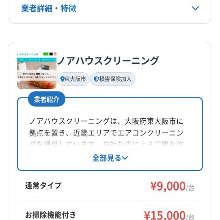
(大阪府) 三島郡島本町
(大阪府) 四條畷市
(大阪府) 守口市
電話番号
業者詳細・特徴
(大阪府) 門真市
(大阪府) 和泉市
080-4077-9049
(大阪府) 堺市南区
(大阪府) 堺市美原区
(大阪府) 堺市北区
(大阪府) 松原市
(大阪府) 寝屋川市
(大阪府) 吹田市
(大阪府) 三島郡島本町
(大阪府) 四條畷市
(大阪府) 守口市
(大阪府) 摂津市
(大阪府) 泉大津市
(大阪府) 泉北郡忠岡町
詳細な料金表
業者情報
特徴
公式HP
(大阪府) 松原市
(大阪府) 寝屋川市
(大阪府) 吹田市
(大阪府) 大阪狭山市
(大阪府) 大阪市阿倍野区
公式サイトを見る
(大阪府) 摂津市
(大阪府) 泉佐野市
(大阪府) 泉大津市
(大阪府) 大阪市旭区
(大阪府) 大阪市港区
ノアハウスクリーニング
基本情報
(大阪府) 泉南郡熊取町
(大阪府) 泉南郡田尻町
(大阪府) 大阪市此花区
(大阪府) 大阪市住吉区
代表者名
東大阪市
損害保険加入
(大阪府) 泉南郡岬町
(大阪府) 泉南市
黒嶋楽二
(大阪府) 大阪市住之江区
(大阪府) 大阪市城東区
(大阪府) 泉北郡忠岡町
(大阪府) 大阪狭山市
(大阪府) 大阪市生野区
(大阪府) 大阪市西区
業者紹介
所在地
(大阪府) 大阪市阿倍野区
(大阪府) 大阪市旭区
(大阪府) 大阪市西成区
(大阪府) 大阪市西淀川区
奈良県香芝市五ケ所512-1
ノアハウスクリーニングは、大阪府東大阪市に
(大阪府) 大阪市港区
(大阪府) 大阪市此花区
(大阪府) 大阪市大正区
(大阪府) 大阪市中央区
拠点を置き、近畿エリアでエアコンクリーニン
(大阪府) 大阪市住吉区
(大阪府) 大阪市住之江区
(大阪府) 大阪市鶴見区
(大阪府) 大阪市天王寺区
対応地域
グを提供しています。自社対応による丁寧な作
(大阪府) 大阪市城東区
(大阪府) 大阪市生野区
(大阪府) 大阪市都島区
(大阪府) 大阪市東住吉区
宇陀市
橿原市
葛城市
五條市
御所市
香芝市
業と損害保険加入で安心です。土日祝日も対応
全部見る
(大阪府) 大阪市西区
(大阪府) 大阪市西成区
(大阪府) 大阪市東成区
(大阪府) 大阪市東淀川区
し、防カビ・抗菌コーティングも実施。基本料
桜井市
生駒市
大和高田市
天理市
奈良市
(大阪府) 大阪市西淀川区
(大阪府) 大阪市大正区
金9000円からで、お掃除機能付きエアコンや室
(大阪府) 大阪市福島区
(大阪府) 大阪市平野区
¥9,000
磯城郡三宅町
磯城郡川西町
磯城郡田原本町
通常タイプ
/台
外機洗浄などのオプションも充実しています。
(大阪府) 大阪市中央区
(大阪府) 大阪市鶴見区
(大阪府) 大阪市北区
(大阪府) 大阪市淀川区
宇陀郡御杖村
宇陀郡曽爾村
吉野郡下市町
もっと見る
作業や仕上がりに不満があれば無料で追加対応
(大阪府) 大阪市天王寺区
(大阪府) 大阪市都島区
(大阪府) 大阪市浪速区
(大阪府) 大東市
(大阪府) 池田市
吉野郡下北山村
吉野郡吉野町
吉野郡黒滝村
¥15,000
お掃除機能付き
しています。
/台
(大阪府) 大阪市東住吉区
(大阪府) 大阪市東成区