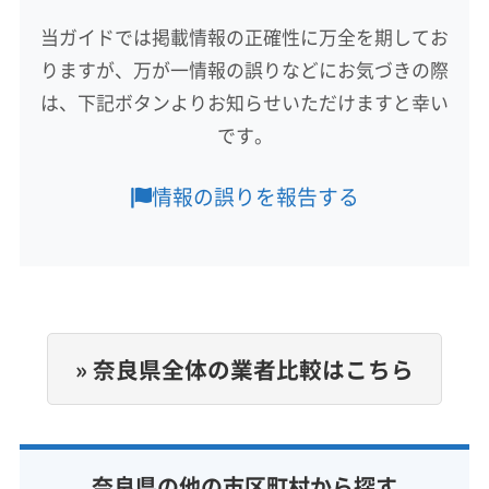
宇陀市
橿原市
葛城市
五條市
御所市
香芝市
(大阪府) 大阪狭山市
(大阪府) 大阪市阿倍野区
(大阪府) 大阪市港区
(大阪府) 大阪市此花区
当ガイドでは掲載情報の正確性に万全を期してお
桜井市
生駒市
大和高田市
天理市
奈良市
(大阪府) 大阪市旭区
(大阪府) 大阪市港区
(大阪府) 大阪市住吉区
(大阪府) 大阪市住之江区
りますが、万が一情報の誤りなどにお気づきの際
磯城郡三宅町
磯城郡川西町
磯城郡田原本町
(大阪府) 大阪市此花区
(大阪府) 大阪市住吉区
(大阪府) 大阪市城東区
(大阪府) 大阪市生野区
宇陀郡御杖村
宇陀郡曽爾村
吉野郡下市町
は、下記ボタンよりお知らせいただけますと幸い
もっと見る
(大阪府) 大阪市住之江区
(大阪府) 大阪市城東区
(大阪府) 大阪市西区
(大阪府) 大阪市西成区
吉野郡下北山村
吉野郡吉野町
吉野郡黒滝村
です。
(大阪府) 大阪市生野区
(大阪府) 大阪市西区
(大阪府) 大阪市西淀川区
(大阪府) 大阪市大正区
営業時間
吉野郡十津川村
吉野郡上北山村
吉野郡川上村
(大阪府) 大阪市西成区
(大阪府) 大阪市西淀川区
(大阪府) 大阪市中央区
(大阪府) 大阪市鶴見区
8:00〜20:00
吉野郡大淀町
吉野郡天川村
吉野郡東吉野村
情報の誤りを報告する
(大阪府) 大阪市大正区
(大阪府) 大阪市中央区
(大阪府) 大阪市天王寺区
(大阪府) 大阪市都島区
吉野郡野迫川村
高市郡高取町
高市郡明日香村
定休日
(大阪府) 大阪市鶴見区
(大阪府) 大阪市天王寺区
(大阪府) 大阪市東住吉区
(大阪府) 大阪市東成区
山辺郡山添村
生駒郡安堵町
生駒郡三郷町
水
(大阪府) 大阪市都島区
(大阪府) 大阪市東住吉区
(大阪府) 大阪市東淀川区
(大阪府) 大阪市福島区
生駒郡斑鳩町
生駒郡平群町
大和郡山市
(大阪府) 大阪市東成区
(大阪府) 大阪市東淀川区
(大阪府) 大阪市平野区
(大阪府) 大阪市北区
北葛城郡王寺町
北葛城郡河合町
北葛城郡広陵町
電話番号
(大阪府) 大阪市福島区
(大阪府) 大阪市平野区
(大阪府) 大阪市淀川区
(大阪府) 大阪市浪速区
0744-48-3608
北葛城郡上牧町
(大阪府) 大阪市北区
(大阪府) 大阪市淀川区
» 奈良県全体の業者比較はこちら
(大阪府) 大東市
(大阪府) 池田市
(大阪府) 東大阪市
(大阪府) 大阪市浪速区
(大阪府) 大東市
(大阪府) 東大阪市
公式HP
(大阪府) 藤井寺市
(大阪府) 南河内郡河南町
公式サイトを見る
(大阪府) 藤井寺市
(大阪府) 南河内郡河南町
(大阪府) 南河内郡千早赤阪村
(大阪府) 南河内郡太子町
(大阪府) 南河内郡千早赤阪村
(大阪府) 南河内郡太子町
(大阪府) 柏原市
(大阪府) 八尾市
(大阪府) 富田林市
奈良県の他の市区町村から探す
(大阪府) 柏原市
(大阪府) 八尾市
(大阪府) 富田林市
(大阪府) 豊中市
(大阪府) 豊能郡能勢町