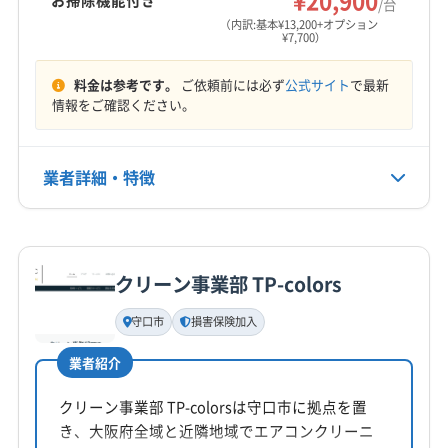
¥20,900
/台
(大阪府) 大阪市平野区
(大阪府) 大阪市北区
営業時間
吉野郡十津川村
吉野郡上北山村
吉野郡川上村
（内訳:基本¥13,200+オプション
¥7,700）
8:00〜21:00
(大阪府) 大阪市淀川区
(大阪府) 大阪市浪速区
吉野郡大淀町
吉野郡天川村
吉野郡東吉野村
(大阪府) 大東市
(大阪府) 池田市
(大阪府) 東大阪市
吉野郡野迫川村
高市郡高取町
高市郡明日香村
料金は参考です。
ご依頼前には必ず
公式サイト
で最新
定休日
(大阪府) 藤井寺市
(大阪府) 南河内郡河南町
山辺郡山添村
生駒郡安堵町
生駒郡三郷町
情報をご確認ください。
年中無休
(大阪府) 南河内郡千早赤阪村
(大阪府) 南河内郡太子町
生駒郡斑鳩町
生駒郡平群町
大和郡山市
(大阪府) 柏原市
(大阪府) 八尾市
(大阪府) 富田林市
北葛城郡王寺町
北葛城郡河合町
北葛城郡広陵町
電話番号
業者詳細・特徴
(大阪府) 豊中市
(大阪府) 豊能郡能勢町
090-3966ｰ4146
北葛城郡上牧町
(三重県) 伊賀市
(三重県) 名張市
(大阪府) 豊能郡豊能町
(大阪府) 枚方市
(大阪府) 箕面市
(京都府) 宇治市
(京都府) 乙訓郡大山崎町
詳細な料金表
業者情報
特徴
公式HP
(大阪府) 門真市
(大阪府) 和泉市
(京都府) 久世郡久御山町
(京都府) 京田辺市
公式サイトを見る
(京都府) 京都市右京区
(京都府) 京都市下京区
クリーン事業部 TP-colors
基本情報
(京都府) 京都市左京区
(京都府) 京都市山科区
代表者名
守口市
損害保険加入
(京都府) 京都市上京区
(京都府) 京都市西京区
上井淳
(京都府) 京都市中京区
(京都府) 京都市東山区
業者紹介
所在地
(京都府) 京都市南区
(京都府) 京都市伏見区
大阪府守口市佐太中町6-36-3 リ-フハイツ103
クリーン事業部 TP-colorsは守口市に拠点を置
(京都府) 京都市北区
(京都府) 向日市
(京都府) 城陽市
き、大阪府全域と近隣地域でエアコンクリーニ
(京都府) 長岡京市
(京都府) 八幡市
(京都府) 木津川市