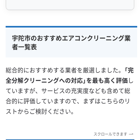
専門性・技術力 (9)
完全分解洗浄
部分クリーニング
実績10年以上
宇陀市のおすすめエアコンクリーニング業
資格保有スタッフ
家庭用エアコン
業務用エアコン
者一覧表
壁掛け型
天井カセット型
お掃除機能付き
信頼性・安心感 (8)
総合的におすすめする業者を厳選しました。
「完
保証付き
アフターフォロー
女性スタッフ在籍
全分解クリーニングへの対応」を最も高く評価
し
エコ洗剤使用
アレルギー対策
ハウスダスト除去
ていますが、サービスの充実度なども含めて総
地域密着型
フランチャイズ
合的に評価していますので、まずはこちらのリ
利便性・サービス (12)
ストからご検討ください。
定額料金
複数台割引
初回割引
定期メンテナンス
当日予約可能
即日対応可能
24時間対応
土日祝日対応
スクロールできます
年末年始対応
防カビ・抗菌
消臭処理
防汚コーティング