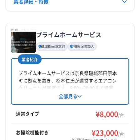
業者詳細・特徴
電話番号
(大阪府) 三島郡島本町
(大阪府) 四條畷市
(大阪府) 守口市
072-287-6055
(京都府) 京都市南区
(京都府) 京都市伏見区
(大阪府) 松原市
(大阪府) 寝屋川市
(大阪府) 吹田市
(京都府) 京都市北区
(京都府) 向日市
(京都府) 城陽市
詳細な料金表
業者情報
特徴
(大阪府) 摂津市
(大阪府) 泉佐野市
(大阪府) 泉大津市
公式HP
(京都府) 相楽郡笠置町
(京都府) 相楽郡精華町
(大阪府) 泉南郡熊取町
(大阪府) 泉南郡田尻町
公式サイトを見る
プライムホームサービス
(京都府) 相楽郡南山城村
(京都府) 相楽郡和束町
(大阪府) 泉南郡岬町
(大阪府) 泉南市
基本情報
代表者名
(京都府) 長岡京市
(京都府) 八幡市
(京都府) 木津川市
(大阪府) 泉北郡忠岡町
(大阪府) 大阪狭山市
磯城郡田原本町
損害保険加入
左手雄磨
(兵庫県) たつの市
(兵庫県) 芦屋市
(兵庫県) 伊丹市
(大阪府) 大阪市阿倍野区
(大阪府) 大阪市旭区
業者紹介
(兵庫県) 加古郡稲美町
(兵庫県) 加古郡播磨町
(大阪府) 大阪市港区
(大阪府) 大阪市此花区
所在地
(兵庫県) 加古川市
(兵庫県) 加西市
(兵庫県) 加東市
奈良県御所市
(大阪府) 大阪市住吉区
(大阪府) 大阪市住之江区
プライムホームサービスは奈良県磯城郡田原本
(兵庫県) 高砂市
(兵庫県) 三田市
(兵庫県) 三木市
町に拠点を置き、杉本仁氏が運営するエアコン
(大阪府) 大阪市城東区
(大阪府) 大阪市生野区
対応地域
(兵庫県) 小野市
(兵庫県) 神戸市須磨区
クリーニング業者です。8:00〜20:00まで営業
(大阪府) 大阪市西区
(大阪府) 大阪市西成区
宇陀市
橿原市
葛城市
五條市
御所市
香芝市
し、水曜日が定休。損害保険加入済みです。基
全部見る
(兵庫県) 神戸市垂水区
(兵庫県) 神戸市西区
(大阪府) 大阪市西淀川区
(大阪府) 大阪市大正区
本料金8000円からで、防カビ・抗菌コーティン
桜井市
生駒市
大和高田市
天理市
奈良市
(兵庫県) 神戸市中央区
(兵庫県) 神戸市長田区
(大阪府) 大阪市中央区
(大阪府) 大阪市鶴見区
グなどオプションも充実。複数台割引もありま
¥8,000
磯城郡三宅町
磯城郡川西町
磯城郡田原本町
通常タイプ
(兵庫県) 神戸市東灘区
(兵庫県) 神戸市灘区
/台
(大阪府) 大阪市天王寺区
(大阪府) 大阪市都島区
す。奈良県内に対応しています。
宇陀郡御杖村
宇陀郡曽爾村
吉野郡下市町
(兵庫県) 神戸市兵庫区
(兵庫県) 神戸市北区
もっと見る
(大阪府) 大阪市東住吉区
(大阪府) 大阪市東成区
吉野郡下北山村
吉野郡吉野町
吉野郡黒滝村
¥23,000
(兵庫県) 西宮市
(兵庫県) 川西市
(兵庫県) 川辺郡猪名川町
お掃除機能付き
(大阪府) 大阪市東淀川区
(大阪府) 大阪市福島区
/台
営業時間
吉野郡十津川村
吉野郡上北山村
吉野郡川上村
(兵庫県) 丹波篠山市
(兵庫県) 尼崎市
(兵庫県) 姫路市