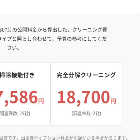
防カビ・抗菌
消臭処理
防汚コーティング
30社）の公開料金から算出した、クリーニング費
※項目にカーソルを合わせると詳細な説明が表示されます。
タイプと照らし合わせて、予算の参考にしてくだ
さい。
掃除機能付き
完全分解クリーニング
7,586
18,700
円
円
(調査件数: 29社)
(調査件数: 2社)
目安です。出張費やオプション料金が別途かかる場合があります。