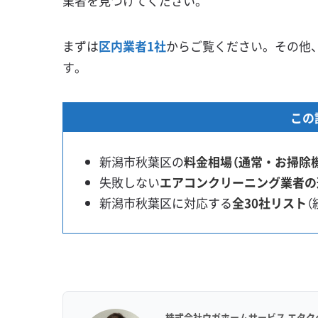
業者を見つけてください。
まずは
区内業者1社
からご覧ください。その他
す。
この
新潟市秋葉区の
料金相場（通常・お掃除
失敗しない
エアコンクリーニング業者の
新潟市秋葉区に対応する
全30社リスト
（
株式会社ウガホームサービス エタク