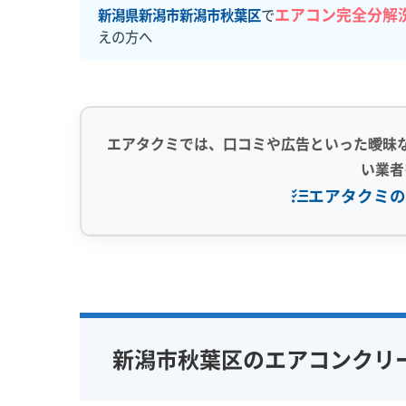
エアコン完全分解
新潟県新潟市新潟市秋葉区
で
えの方へ
エアタクミでは、口コミや広告といった曖昧
い業者
エアタクミの
専門性・技術力 (9)
信頼性・安心
完全分解洗浄
部分クリーニング
保証付き
実績10年以上
資格保有スタッフ
女性スタッ
新潟市秋葉区のエアコンクリ
家庭用エアコン
業務用エアコン
アレルギー
壁掛け型
天井カセット型
地域密着型