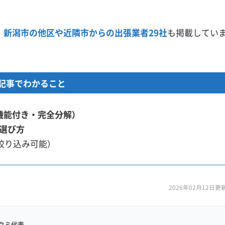
、
新潟市の他区や近隣市からの出張業者29社
も掲載してい
記事でわかること
機能付き・完全分解）
選び方
絞り込み可能）
2026年02月12日更
クミ代表