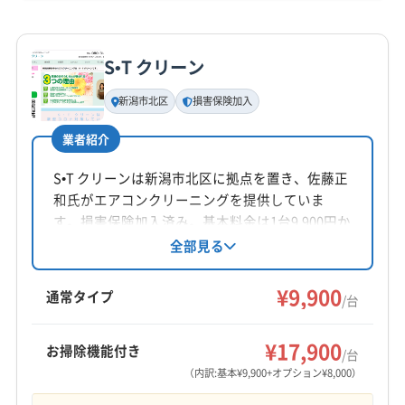
詳細な料金表
業者情報
特徴
公式HP
公式サイトを見る
S•T クリーン
基本情報
代表者名
新潟市北区
損害保険加入
大坪洋
業者紹介
所在地
新潟県新潟市北区早通北6-3-20
S•T クリーンは新潟市北区に拠点を置き、佐藤正
和氏がエアコンクリーニングを提供していま
対応地域
す。損害保険加入済み。基本料金は1台9,900円か
新潟市南区
新潟市江南区
新潟市秋葉区
新潟市西蒲区
ら。お掃除機能付きエアコンや室外機洗浄など
全部見る
のオプションも用意されています。対応エリア
新潟市西区
新潟市中央区
新潟市東区
新潟市北区
は新潟市を中心に新発田市など。営業時間外の
¥9,900
阿賀野市
加茂市
新発田市
北蒲原郡聖籠町
通常タイプ
/台
相談も可能です。丁寧な作業で好評を得ていま
もっと見る
す。
¥17,900
お掃除機能付き
/台
営業時間
（内訳:基本¥9,900+オプション¥8,000）
9:00〜20:00