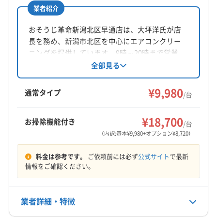
業者紹介
所在地
新潟県新潟市北区白新町3-9-5 NIC豊栄北内
おそうじ革命新潟北区早通店は、大坪洋氏が店
長を務め、新潟市北区を中心にエアコンクリー
対応地域
ニングを提供しています。9時～20時まで営業、
新潟市南区
新潟市江南区
新潟市秋葉区
新潟市西蒲区
不定休。阿賀野市など広範囲に対応していま
全部見る
す。基本料金9980円から。損害保険加入済み
新潟市西区
新潟市中央区
新潟市東区
新潟市北区
で、防カビ抗菌コートにも対応。丁寧な作業と
¥9,980
阿賀野市
新発田市
胎内市
岩船郡関川村
通常タイプ
/台
アフターフォローが魅力です。
北蒲原郡聖籠町
もっと見る
¥18,700
お掃除機能付き
/台
営業時間
（内訳:基本¥9,980+オプション¥8,720）
11:00〜18:00
料金は参考です。
ご依頼前には必ず
公式サイト
で最新
定休日
情報をご確認ください。
不定休
業者詳細・特徴
電話番号
025-385-7684