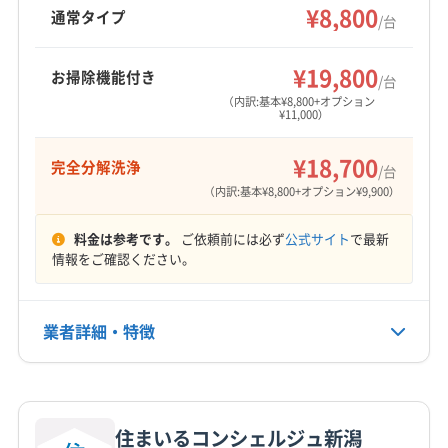
で、TACAの講習を修了したスタッフが在籍して
¥8,800
新発田市
北蒲原郡聖籠町
通常タイプ
/台
います。
もっと見る
¥19,800
お掃除機能付き
/台
営業時間
（内訳:基本¥8,800+オプション
¥11,000）
9:00〜17:00
¥18,700
完全分解洗浄
定休日
/台
日
（内訳:基本¥8,800+オプション¥9,900）
料金は参考です。
ご依頼前には必ず
公式サイト
で最新
電話番号
情報をご確認ください。
080-3148-0814
公式HP
業者詳細・特徴
公式サイトを見る
詳細な料金表
業者情報
特徴
住まいるコンシェルジュ新潟