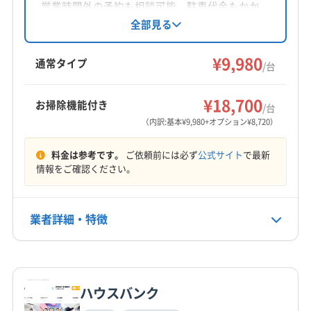
対応地域
営業時間外の予約も相談可能。駐車代金もかか
新潟市南区
新潟市江南区
新潟市秋葉区
新潟市西蒲区
りません。防カビ・抗菌コーティングにも対
全部見る
応。丁寧な作業でエアコンを綺麗にするサービ
新潟市西区
新潟市中央区
新潟市東区
新潟市北区
スを提供しています。
¥9,980
阿賀野市
燕市
加茂市
五泉市
三条市
新発田市
通常タイプ
/台
村上市
胎内市
岩船郡粟島浦村
岩船郡関川村
もっと見る
西蒲原郡弥彦村
南蒲原郡田上町
北蒲原郡聖籠町
¥18,700
お掃除機能付き
/台
営業時間
（内訳:基本¥9,980+オプション¥8,720）
9:00〜17:00
料金は参考です。
ご依頼前には必ず
公式サイト
で最新
定休日
情報をご確認ください。
年中無休
業者詳細・特徴
電話番号
0254-33-0555
詳細な料金表
業者情報
特徴
公式HP
公式サイトを見る
ハウスバンク
基本情報
代表者名