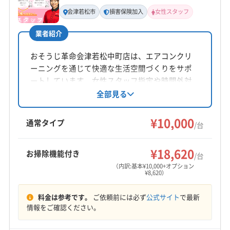
非公開
会津若松市
損害保険加入
女性スタッフ
業者紹介
公式HP
公式サイトを見る
おそうじ革命会津若松中町店は、エアコンクリ
ーニングを通じて快適な生活空間づくりをサポ
ートしています。女性スタッフ指定や時間外対
応も相談可能。損害保険加入済みです。基本料
全部見る
金10,000円/台で、複数台割引やオプションも充
実。土日祝日も対応しています。
¥10,000
通常タイプ
/台
¥18,620
お掃除機能付き
/台
（内訳:基本¥10,000+オプション
¥8,620）
料金は参考です。
ご依頼前には必ず
公式サイト
で最新
情報をご確認ください。