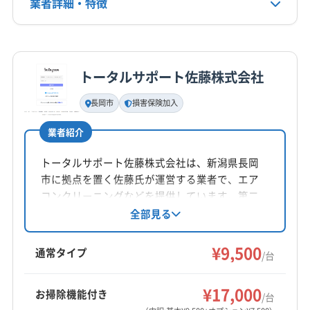
業者詳細・特徴
電話番号
0120-470-349
詳細な料金表
業者情報
特徴
公式HP
公式サイトを見る
トータルサポート佐藤株式会社
基本情報
代表者名
長岡市
損害保険加入
進藤聖
業者紹介
所在地
東京都中央区八丁堀3-16-6 八重洲プレイス7 F
トータルサポート佐藤株式会社は、新潟県長岡
市に拠点を置く佐藤氏が運営する業者で、エア
対応地域
コンクリーニングなどを提供しています。第二
新潟市南区
新潟市江南区
新潟市秋葉区
新潟市西蒲区
種電気工事士の資格を持ち、損害保険にも加
全部見る
入。丁寧な対応と事前の作業説明を心掛けてい
新潟市西区
新潟市中央区
新潟市東区
新潟市北区
ます。複数台割引や消臭抗菌コート等のオプシ
¥9,500
阿賀野市
加茂市
見附市
五泉市
新発田市
長岡市
通常タイプ
/台
ョンも用意しています。
刈羽郡刈羽村
西蒲原郡弥彦村
南蒲原郡田上町
もっと見る
北蒲原郡聖籠町
(東京都) 葛飾区
(東京都) 江戸川区
¥17,000
お掃除機能付き
/台
営業時間
(東京都) 江東区
(東京都) 港区
(東京都) 荒川区