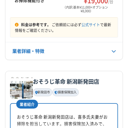
¥19,000
お掃除機能付き
/台
営業時間
(福島県) 喜多方市
(福島県) 郡山市
(福島県) 須賀川市
（内訳:基本¥11,000+オプション
¥8,000）
8:00〜19:00
(福島県) 西白河郡西郷村
(福島県) 西白河郡泉崎村
(福島県) 西白河郡中島村
(福島県) 西白河郡矢吹町
料金は参考です。
ご依頼前には必ず
公式サイト
で最新
定休日
(福島県) 大沼郡会津美里町
(福島県) 大沼郡金山町
情報をご確認ください。
土・日・祝
(福島県) 大沼郡三島町
(福島県) 大沼郡昭和村
(福島県) 南会津郡下郷町
(福島県) 南会津郡只見町
電話番号
業者詳細・特徴
0120-745-168
(福島県) 南会津郡南会津町
(福島県) 南会津郡檜枝岐村
(福島県) 二本松市
(福島県) 白河市
(福島県) 福島市
詳細な料金表
業者情報
特徴
公式HP
(福島県) 本宮市
(福島県) 耶麻郡西会津町
公式サイトを見る
(福島県) 耶麻郡猪苗代町
(福島県) 耶麻郡磐梯町
おそうじ革命 新潟新発田店
基本情報
(福島県) 耶麻郡北塩原村
代表者名
新発田市
損害保険加入
小山和孝
業者紹介
所在地
新潟県新発田市岡島191-2
おそうじ革命 新潟新発田店は、喜多氏夫妻がお
掃除を担当しています。損害保険加入済みで、