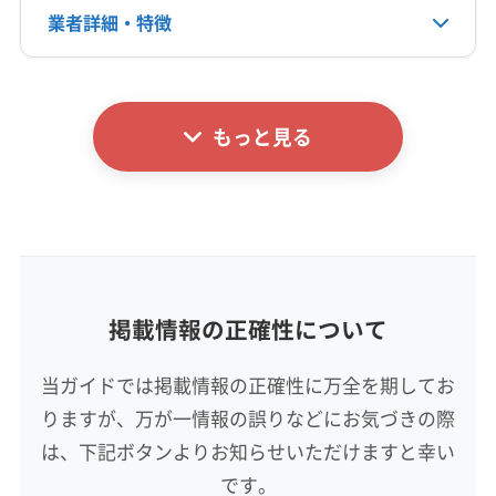
業者詳細・特徴
電話番号
0120-025-199
詳細な料金表
業者情報
特徴
公式HP
公式サイトを見る
もっと見る
基本情報
代表者名
青木
所在地
新潟県新潟市中央区鳥屋野434-51
掲載情報の正確性について
対応地域
新潟市南区
新潟市江南区
新潟市秋葉区
新潟市西蒲区
当ガイドでは掲載情報の正確性に万全を期してお
新潟市西区
新潟市中央区
新潟市東区
新潟市北区
りますが、万が一情報の誤りなどにお気づきの際
阿賀野市
新発田市
北蒲原郡聖籠町
は、下記ボタンよりお知らせいただけますと幸い
もっと見る
です。