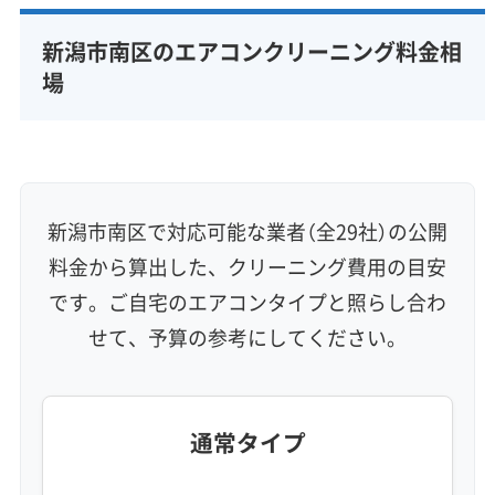
完全分解洗浄
部分クリーニング
実績10年以上
新潟市南区のエアコンクリーニング料金相
資格保有スタッフ
家庭用エアコン
業務用エアコン
場
壁掛け型
天井カセット型
お掃除機能付き
信頼性・安心感 (8)
保証付き
アフターフォロー
女性スタッフ在籍
エコ洗剤使用
アレルギー対策
ハウスダスト除去
新潟市南区で対応可能な業者（全29社）の公開
地域密着型
フランチャイズ
料金から算出した、クリーニング費用の目安
利便性・サービス (12)
です。ご自宅のエアコンタイプと照らし合わ
せて、予算の参考にしてください。
定額料金
複数台割引
初回割引
定期メンテナンス
当日予約可能
即日対応可能
24時間対応
土日祝日対応
年末年始対応
防カビ・抗菌
消臭処理
防汚コーティング
通常タイプ
※項目にカーソルを合わせると詳細な説明が表示されます。