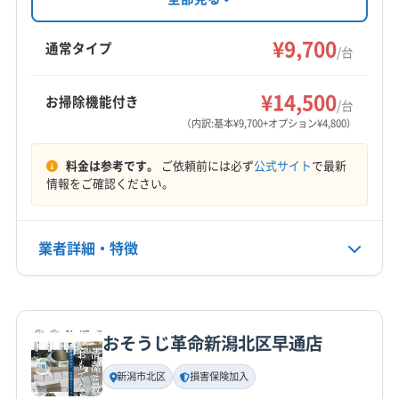
す。損害保険加入済み。フィトンチッド抗菌サ
新潟市西区
新潟市中央区
新潟市東区
新潟市北区
(神奈川県) 川崎市高津区
(神奈川県) 川崎市川崎区
ービスも実施中です。
¥9,700
阿賀野市
燕市
加茂市
魚沼市
見附市
五泉市
通常タイプ
(神奈川県) 川崎市多摩区
(神奈川県) 川崎市中原区
/台
三条市
十日町市
小千谷市
上越市
長岡市
(神奈川県) 川崎市麻生区
もっと見る
南魚沼市
柏崎市
刈羽郡刈羽村
三島郡出雲崎町
¥14,500
お掃除機能付き
/台
営業時間
西蒲原郡弥彦村
中魚沼郡津南町
南蒲原郡田上町
（内訳:基本¥9,700+オプション¥4,800）
8:00〜19:00
南魚沼郡湯沢町
北蒲原郡聖籠町
料金は参考です。
ご依頼前には必ず
公式サイト
で最新
定休日
情報をご確認ください。
日・祝
業者詳細・特徴
電話番号
非公開
詳細な料金表
業者情報
特徴
公式HP
公式サイトを見る
おそうじ革命新潟北区早通店
基本情報
代表者名
新潟市北区
損害保険加入
佐藤純也