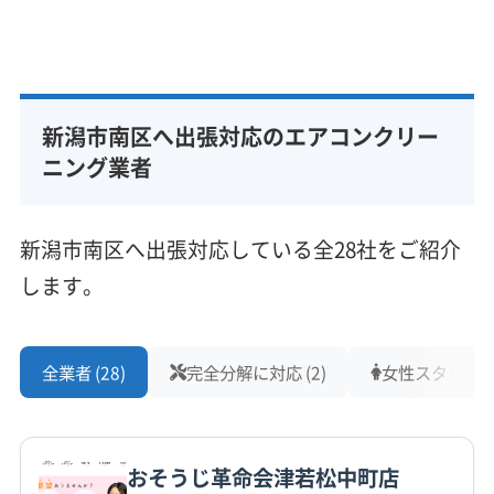
基本情報
代表者名
非公開
新潟市南区へ出張対応のエアコンクリー
所在地
新潟県新潟市南区
ニング業者
対応地域
新潟市南区
新潟市江南区
新潟市秋葉区
新潟市西蒲区
新潟市南区へ出張対応している全28社をご紹介
新潟市西区
新潟市中央区
新潟市東区
新潟市北区
します。
営業時間
9:00〜17:00
全業者 (28)
完全分解に対応 (2)
女性スタッフ在籍
定休日
お盆
おそうじ革命会津若松中町店
電話番号