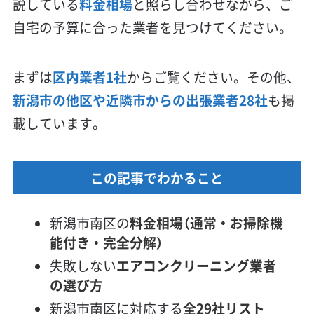
説している
料金相場
と照らし合わせながら、ご
自宅の予算に合った業者を見つけてください。
まずは
区内業者1社
からご覧ください。その他、
新潟市の他区や近隣市からの出張業者28社
も掲
載しています。
この記事でわかること
新潟市南区の
料金相場（通常・お掃除機
能付き・完全分解）
失敗しない
エアコンクリーニング業者
の選び方
新潟市南区に対応する
全29社リスト