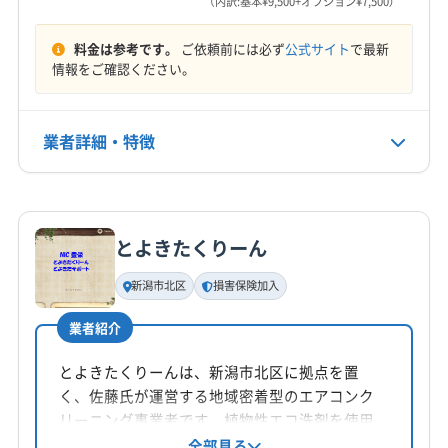
（内訳:基本¥9,500+オプション¥7,500）
9:30〜18:30
(東京都) 渋谷区
(東京都) 新宿区
(東京都) 杉並区
料金は参考です。
ご依頼前には必ず
公式サイト
で最新
(東京都) 世田谷区
(東京都) 千代田区
(東京都) 足立区
定休日
情報をご確認ください。
(東京都) 台東区
(東京都) 大田区
(東京都) 中央区
年中無休
(東京都) 中野区
(東京都) 板橋区
(東京都) 品川区
(東京都) 文京区
(東京都) 豊島区
(東京都) 北区
業者詳細・特徴
電話番号
025-201-9881
(東京都) 墨田区
(東京都) 目黒区
(東京都) 練馬区
(神奈川県) 横浜市旭区
(神奈川県) 横浜市磯子区
詳細な料金表
業者情報
特徴
公式HP
(神奈川県) 横浜市栄区
(神奈川県) 横浜市金沢区
公式サイトを見る
とよきたくりーん
(神奈川県) 横浜市戸塚区
(神奈川県) 横浜市港南区
基本情報
代表者名
(神奈川県) 横浜市港北区
(神奈川県) 横浜市神奈川区
新潟市北区
損害保険加入
佐藤
(神奈川県) 横浜市瀬谷区
(神奈川県) 横浜市西区
業者紹介
(神奈川県) 横浜市青葉区
(神奈川県) 横浜市泉区
所在地
(神奈川県) 横浜市中区
(神奈川県) 横浜市鶴見区
新潟県長岡市
とよきたくりーんは、新潟市北区に拠点を置
(神奈川県) 横浜市都筑区
(神奈川県) 横浜市南区
く、佐藤氏が運営する地域密着型のエアコンク
対応地域
(神奈川県) 横浜市保土ケ谷区
(神奈川県) 横浜市緑区
リーニング事業者です。植物性エコ洗剤を使用
新潟市南区
新潟市江南区
新潟市秋葉区
新潟市西蒲区
し、環境にも配慮。営業時間外の相談も可能で
全部見る
(神奈川県) 川崎市宮前区
(神奈川県) 川崎市幸区