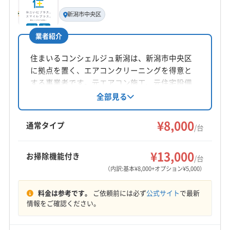
基本情報
代表者名
新潟市中央区
山﨑考一
業者紹介
所在地
新潟県新潟市江南区
住まいるコンシェルジュ新潟は、新潟市中央区
に拠点を置く、エアコンクリーニングを得意と
対応地域
する事業者です。元エアコン施工、元住宅設備
新潟市南区
新潟市江南区
新潟市秋葉区
新潟市西蒲区
メーカーのメンテナンス経験を活かし、丁寧な
全部見る
作業を提供。9時から17時まで営業、不定休で
新潟市西区
新潟市中央区
新潟市東区
新潟市北区
す。新発田市など新潟県内の幅広いエリアに対
¥8,000
阿賀野市
燕市
加茂市
五泉市
三条市
新発田市
通常タイプ
/台
応します。
西蒲原郡弥彦村
南蒲原郡田上町
もっと見る
¥13,000
お掃除機能付き
/台
営業時間
（内訳:基本¥8,000+オプション¥5,000）
8:00〜20:00
料金は参考です。
ご依頼前には必ず
公式サイト
で最新
定休日
情報をご確認ください。
なし