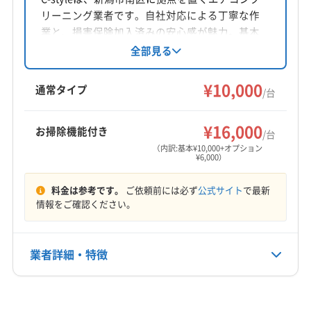
リーニング業者です。自社対応による丁寧な作
業と、損害保険加入済みの安心感が魅力。基本
料金は10000円/台で、お掃除機能付きや室外機
全部見る
洗浄などのオプションも用意されています。土
日祝日も対応可能で、お盆や正月は定休日で
¥10,000
通常タイプ
/台
す。
¥16,000
お掃除機能付き
/台
（内訳:基本¥10,000+オプション
¥6,000）
料金は参考です。
ご依頼前には必ず
公式サイト
で最新
情報をご確認ください。
業者詳細・特徴
詳細な料金表
業者情報
特徴