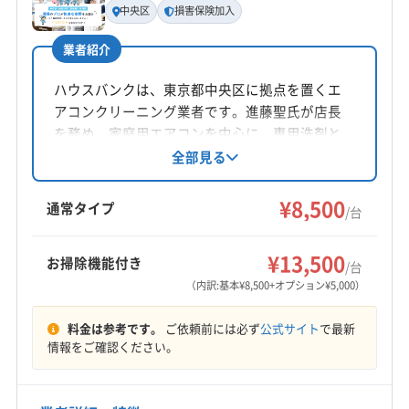
中央区
損害保険加入
喜多俊文
業者紹介
所在地
新潟県新発田市上館152-10
ハウスバンクは、東京都中央区に拠点を置くエ
アコンクリーニング業者です。進藤聖氏が店長
対応地域
を務め、家庭用エアコンを中心に、専用洗剤と
新潟市南区
新潟市江南区
新潟市秋葉区
新潟市西区
高圧洗浄機による丁寧な内部洗浄を提供。防カ
全部見る
ビ仕上げも無料です。土日祝日も対応可能で、
新潟市中央区
新潟市東区
新潟市北区
阿賀野市
損害保険加入済みです。
¥8,500
五泉市
新発田市
村上市
胎内市
岩船郡粟島浦村
通常タイプ
/台
岩船郡関川村
北蒲原郡聖籠町
もっと見る
¥13,500
お掃除機能付き
/台
営業時間
（内訳:基本¥8,500+オプション¥5,000）
9:00〜17:00
料金は参考です。
ご依頼前には必ず
公式サイト
で最新
定休日
情報をご確認ください。
水