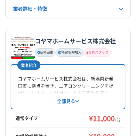
業者詳細・特徴
詳細な料金表
業者情報
特徴
コヤマホームサービス株式会社
基本情報
代表者名
新発田市
損害保険加入
女性スタッフ
非公開
業者紹介
所在地
福島県会津若松市中町1-9
コヤマホームサービス株式会社は、新潟県新発
田市に拠点を置き、エアコンクリーニングを提
対応地域
供しています。自社対応による丁寧な作業と、
新潟市南区
新潟市江南区
新潟市秋葉区
新潟市西蒲区
女性スタッフの同行が可能です。損害保険加入
全部見る
済み。阿賀野市や新潟市など幅広いエリアに対
新潟市西区
新潟市中央区
新潟市東区
新潟市北区
応し、年中無休で営業しています。
¥11,000
阿賀野市
(山形県) 米沢市
(栃木県) 那須塩原市
通常タイプ
/台
(福島県) 河沼郡会津坂下町
(福島県) 河沼郡湯川村
もっと見る
(福島県) 河沼郡柳津町
(福島県) 会津若松市