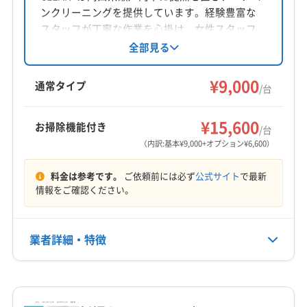
ンクリーニングを提供しています。経験豊富な
スタッフが丁寧な作業を心掛け、女性スタッフ
の同行も可能です。基本料金は1台9000円から
全部見る
で、複数台割引や消臭抗菌コートなどのオプシ
ョンも用意されています。損害保険加入済みで
¥9,000
通常タイプ
/台
す。
¥15,600
お掃除機能付き
/台
（内訳:基本¥9,000+オプション¥6,600）
料金は参考です。
ご依頼前には必ず
公式サイト
で最新
情報をご確認ください。
業者詳細・特徴
詳細な料金表
業者情報
特徴