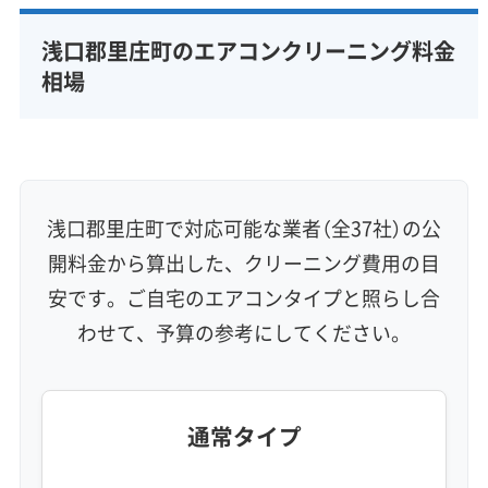
完全分解洗浄
部分クリーニング
実績10年以上
浅口郡里庄町のエアコンクリーニング料金
資格保有スタッフ
家庭用エアコン
業務用エアコン
相場
壁掛け型
天井カセット型
お掃除機能付き
信頼性・安心感 (8)
保証付き
アフターフォロー
女性スタッフ在籍
エコ洗剤使用
アレルギー対策
ハウスダスト除去
浅口郡里庄町で対応可能な業者（全37社）の公
地域密着型
フランチャイズ
開料金から算出した、クリーニング費用の目
利便性・サービス (12)
安です。ご自宅のエアコンタイプと照らし合
わせて、予算の参考にしてください。
定額料金
複数台割引
初回割引
定期メンテナンス
当日予約可能
即日対応可能
24時間対応
土日祝日対応
年末年始対応
防カビ・抗菌
消臭処理
防汚コーティング
通常タイプ
※項目にカーソルを合わせると詳細な説明が表示されます。