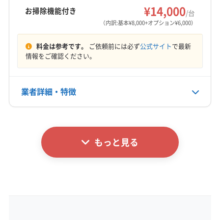
¥14,000
お掃除機能付き
/台
営業時間
（内訳:基本¥8,000+オプション¥6,000）
8:00〜18:00
料金は参考です。
ご依頼前には必ず
公式サイト
で最新
定休日
情報をご確認ください。
なし
業者詳細・特徴
電話番号
0120-849-240
詳細な料金表
業者情報
特徴
公式HP
公式サイトを見る
もっと見る
基本情報
代表者名
藤中祐太朗
所在地
広島県福山市