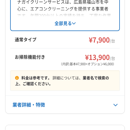
広島県福山市神辺町川南1280-14
ナガイクリーンサービスは、広島県福山市を中
心に、エアコンクリーニングを提供する事業者
対応地域
です。年間200台以上の実績を持ち、丁寧な作業
浅口郡里庄町
井原市
笠岡市
浅口市
倉敷市
と接客が評判です。損害保険加入済み。防カ
全部見る
ビ・抗菌コートにも対応し、エアコンを清潔に
総社市
小田郡矢掛町
(広島県) 三原市
保ちます。営業時間外の相談も可能です。
¥7,900
(広島県) 世羅郡世羅町
(広島県) 竹原市
(広島県) 尾道市
通常タイプ
/台
(広島県) 府中市
(広島県) 福山市
もっと見る
¥13,900
お掃除機能付き
/台
営業時間
（内訳:基本¥7,900+オプション¥6,000）
24時間営業
料金は参考です。
詳細については、
業者名で検索の
定休日
上、ご確認ください。
年末年始
業者詳細・特徴
電話番号
非公開
詳細な料金表
業者情報
特徴
公式HP