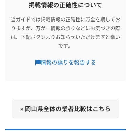
掲載情報の正確性について
対応地域
浅口郡里庄町
井原市
笠岡市
浅口市
当ガイドでは掲載情報の正確性に万全を期してお
(広島県) 三原市
(広島県) 神石郡神石高原町
りますが、万が一情報の誤りなどにお気づきの際
(広島県) 尾道市
(広島県) 福山市
は、下記ボタンよりお知らせいただけますと幸い
もっと見る
です。
営業時間
8:00〜20:00
情報の誤りを報告する
定休日
年末年始・お盆・不明
電話番号
非公開
» 岡山県全体の業者比較はこちら
公式HP
公式サイトを見る