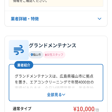
情報をご確認ください。
営業時間
9:00〜20:00
業者詳細・特徴
定休日
年中無休
詳細な料金表
業者情報
特徴
電話番号
090-5371-5522
グランドメンテナンス
基本情報
代表者名
福山市
女性スタッフ
公式HP
白石聡
公式サイトを見る
業者紹介
所在地
岡山県岡山市北区平田174-112
グランドメンテナンスは、広島県福山市に拠点
を置き、エアコンクリーニングで年間4000台の
対応地域
実績があります。全日24時間営業で、年末年始
浅口郡里庄町
井原市
岡山市中区
岡山市東区
以外は対応。お掃除機能付きエアコンや室外機
全部見る
洗浄などのオプションも提供し、PayPay払いに
岡山市南区
岡山市北区
笠岡市
玉野市
瀬戸内市
対応しています。女性スタッフ在籍、防カビ・
¥10,000
赤磐市
浅口市
倉敷市
総社市
備前市
通常タイプ
/台
抗菌コーティングにも対応可能です。