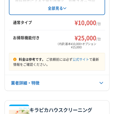
対応地域
自社対応による丁寧な作業と、女性スタッフ同
浅口郡里庄町
岡山市中区
岡山市東区
岡山市南区
行可能、損害保険加入済みで安心です。基本料
全部見る
金10,000円からで、複数台割引やオプションサー
岡山市北区
玉野市
瀬戸内市
赤磐市
倉敷市
ビスも充実。月〜土曜日の8:00〜17:00に営業
¥10,000
総社市
備前市
加賀郡吉備中央町
都窪郡早島町
通常タイプ
/台
し、日曜定休。地域密着で心で磨く丁寧なクリ
和気郡和気町
(広島県) 福山市
もっと見る
ーニングを提供します。
¥25,000
お掃除機能付き
/台
営業時間
（内訳:基本¥10,000+オプション
¥15,000）
9:00〜18:00
料金は参考です。
ご依頼前には必ず
公式サイト
で最新
定休日
情報をご確認ください。
不定休
電話番号
業者詳細・特徴
090-1331-6745
詳細な料金表
業者情報
特徴
公式HP
公式サイトを見る
キラピカハウスクリーニング
基本情報