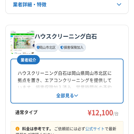
業者詳細・特徴
電話番号
090-2006-7770
詳細な料金表
業者情報
特徴
公式HP
公式サイトを見る
ハウスクリーニング白石
基本情報
代表者名
岡山市北区
損害保険加入
森俊介
業者紹介
所在地
岡山県倉敷市加須山256 中村ビル105
ハウスクリーニング白石は岡山県岡山市北区に
拠点を置き、エアコンクリーニングを提供して
対応地域
います。損害保険加入済み。営業時間外の予約
浅口郡里庄町
井原市
岡山市中区
岡山市東区
も相談可能です。基本料金は12100円/台。土日
全部見る
祝日も対応し、保証付きです。丁寧な作業で快
岡山市南区
岡山市北区
笠岡市
玉野市
瀬戸内市
適な空間作りをサポートします。
¥12,100
赤磐市
浅口市
倉敷市
総社市
備前市
通常タイプ
/台
小田郡矢掛町
都窪郡早島町
和気郡和気町
もっと見る
(広島県) 福山市
料金は参考です。
ご依頼前には必ず
公式サイト
で最新