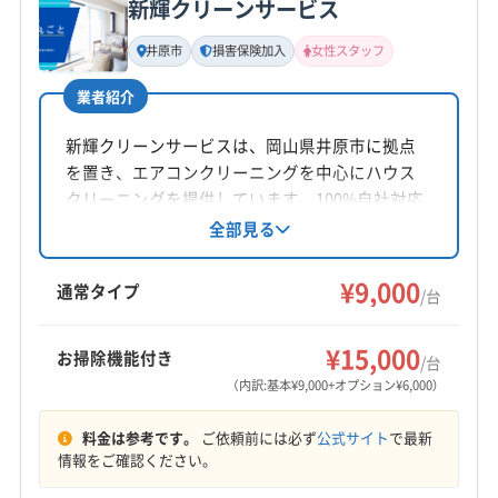
新輝クリーンサービス
基本情報
代表者名
井原市
損害保険加入
女性スタッフ
木下直弥
業者紹介
所在地
岡山県邑久町豊安69-1
新輝クリーンサービスは、岡山県井原市に拠点
を置き、エアコンクリーニングを中心にハウス
対応地域
クリーニングを提供しています。100%自社対応
浅口郡里庄町
井原市
岡山市中区
岡山市東区
で、女性スタッフの派遣も可能。損害保険加入
全部見る
済みです。作業や仕上がりに不満がある場合は
岡山市南区
岡山市北区
笠岡市
玉野市
高梁市
無料にて追加対応。駐車代は店舗負担で、施工
¥9,000
新見市
真庭市
瀬戸内市
赤磐市
浅口市
倉敷市
通常タイプ
/台
場所の片付け、清掃まで丁寧に対応します。
総社市
津山市
備前市
美作市
英田郡西粟倉村
もっと見る
加賀郡吉備中央町
久米郡久米南町
久米郡美咲町
¥15,000
お掃除機能付き
/台
営業時間
勝田郡勝央町
勝田郡奈義町
小田郡矢掛町
（内訳:基本¥9,000+オプション¥6,000）
8:00〜18:00
真庭郡新庄村
都窪郡早島町
苫田郡鏡野町
料金は参考です。
ご依頼前には必ず
公式サイト
で最新
和気郡和気町
(兵庫県) たつの市
(兵庫県) 赤穂市
定休日
情報をご確認ください。
(兵庫県) 相生市
(兵庫県) 姫路市
(兵庫県) 揖保郡太子町
年中無休