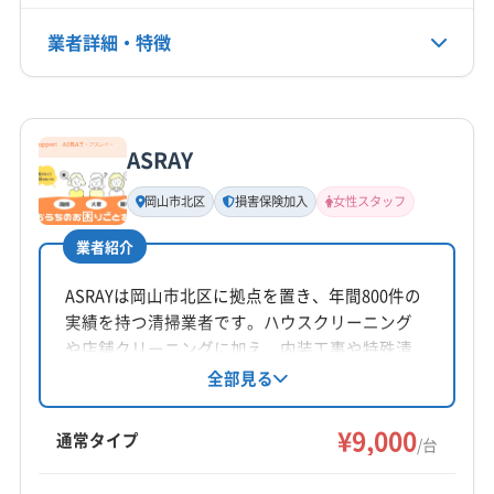
(広島県) 福山市
(香川県) さぬき市
(香川県) 綾歌郡綾川町
(香川県) 綾歌郡宇多津町
(香川県) 観音寺市
業者詳細・特徴
電話番号
非公開
(香川県) 丸亀市
(香川県) 香川郡直島町
(香川県) 高松市
(香川県) 坂出市
(香川県) 三豊市
(香川県) 小豆郡小豆島町
詳細な料金表
業者情報
特徴
公式HP
(香川県) 小豆郡土庄町
(香川県) 善通寺市
公式サイトを見る
ASRAY
(香川県) 仲多度郡まんのう町
(香川県) 仲多度郡琴平町
基本情報
代表者名
(香川県) 仲多度郡多度津町
(香川県) 東かがわ市
岡山市北区
損害保険加入
女性スタッフ
非公開
(香川県) 木田郡三木町
業者紹介
所在地
岡山県井原市
ASRAYは岡山市北区に拠点を置き、年間800件の
実績を持つ清掃業者です。ハウスクリーニング
対応地域
や店舗クリーニングに加え、内装工事や特殊清
浅口郡里庄町
井原市
岡山市中区
岡山市東区
掃にも対応。損害保険加入済みで、女性スタッ
全部見る
フ同行も可能です（要事前連絡）。丁寧な作業とア
岡山市南区
岡山市北区
笠岡市
玉野市
高梁市
フターフォローで、エアコンクリーニングを提
¥9,000
新見市
真庭市
瀬戸内市
赤磐市
浅口市
倉敷市
通常タイプ
/台
供しています。
総社市
津山市
備前市
美作市
英田郡西粟倉村
もっと見る