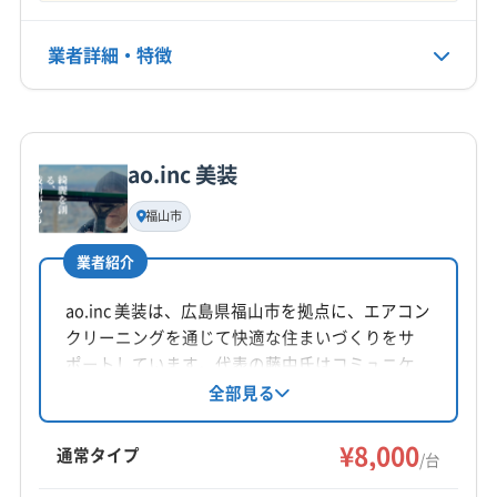
年中無休
(広島県) 尾道市
(広島県) 府中市
(広島県) 福山市
業者詳細・特徴
電話番号
非公開
詳細な料金表
業者情報
特徴
公式HP
公式サイトなし
ao.inc 美装
基本情報
代表者名
福山市
山口和弘
業者紹介
所在地
広島県福山市神辺町上御領1873-1
ao.inc 美装は、広島県福山市を拠点に、エアコン
クリーニングを通じて快適な住まいづくりをサ
対応地域
ポートしています。代表の藤中氏はコミュニケ
浅口郡里庄町
井原市
笠岡市
高梁市
浅口市
ーションを重視し、顧客の不安解消に努めてい
全部見る
ます。基本料金8,000円からで、複数台割引やオ
倉敷市
総社市
小田郡矢掛町
(広島県) 三原市
プションも充実。防カビ・抗菌コーティングも
¥8,000
(広島県) 尾道市
(広島県) 府中市
(広島県) 福山市
通常タイプ
/台
提供しています。
もっと見る