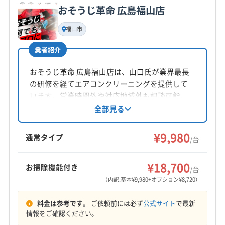
公式サイトなし
おそうじ革命 広島福山店
基本情報
代表者名
福山市
永井魁
業者紹介
所在地
広島県福山市沼隈町中山南甲592-1
おそうじ革命 広島福山店は、山口氏が業界最長
の研修を経てエアコンクリーニングを提供して
対応地域
います。営業時間外や対応地域外も相談可能。
浅口郡里庄町
井原市
岡山市中区
岡山市東区
丁寧な作業と仕上がり確認で、施工後のメンテ
全部見る
ナンスのアドバイスも実施。基本料金9,980円/台
岡山市南区
岡山市北区
笠岡市
玉野市
高梁市
から。土日祝日も対応し、防カビ・抗菌コーテ
¥9,980
浅口市
倉敷市
総社市
小田郡矢掛町
通常タイプ
/台
ィングも提供しています。
(広島県) 広島市安芸区
(広島県) 広島市安佐南区
もっと見る
(広島県) 広島市安佐北区
(広島県) 広島市佐伯区
¥18,700
お掃除機能付き
/台
営業時間
(広島県) 広島市西区
(広島県) 広島市中区
（内訳:基本¥9,980+オプション¥8,720）
7:00〜21:00
(広島県) 広島市東区
(広島県) 広島市南区
(広島県) 三原市
料金は参考です。
ご依頼前には必ず
公式サイト
で最新
(広島県) 三次市
(広島県) 神石郡神石高原町
定休日
情報をご確認ください。
(広島県) 世羅郡世羅町
(広島県) 竹原市
(広島県) 東広島市