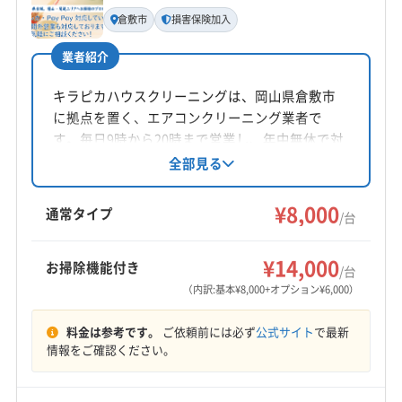
代表者名
倉敷市
損害保険加入
本田
業者紹介
所在地
岡山県岡山市南区米倉68-13
キラピカハウスクリーニングは、岡山県倉敷市
に拠点を置く、エアコンクリーニング業者で
対応地域
す。毎日9時から20時まで営業し、年中無休で対
浅口郡里庄町
井原市
岡山市中区
岡山市東区
応。基本料金は1台8000円からです。除菌・消
全部見る
臭・防カビコートが無料で、現地でのクレジッ
岡山市南区
岡山市北区
笠岡市
玉野市
高梁市
トカード・PayPay決済が可能です。損害保険に
¥8,000
新見市
真庭市
瀬戸内市
赤磐市
浅口市
倉敷市
通常タイプ
/台
も加入しており、安心のサービスを提供してい
総社市
津山市
備前市
美作市
英田郡西粟倉村
もっと見る
ます。
加賀郡吉備中央町
久米郡久米南町
久米郡美咲町
¥14,000
お掃除機能付き
/台
営業時間
勝田郡勝央町
勝田郡奈義町
小田郡矢掛町
（内訳:基本¥8,000+オプション¥6,000）
8:00〜17:00
真庭郡新庄村
都窪郡早島町
苫田郡鏡野町
料金は参考です。
ご依頼前には必ず
公式サイト
で最新
和気郡和気町
定休日
情報をご確認ください。
日