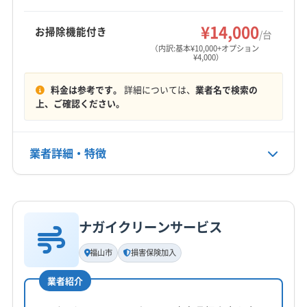
和気郡和気町
もっと見る
¥14,000
お掃除機能付き
/台
営業時間
（内訳:基本¥10,000+オプション
¥4,000）
7:00〜21:00
料金は参考です。
詳細については、
業者名で検索の
定休日
上、ご確認ください。
なし
電話番号
業者詳細・特徴
086-897-5366
詳細な料金表
業者情報
特徴
公式HP
公式サイトを見る
ナガイクリーンサービス
基本情報
代表者名
福山市
損害保険加入
新川弘記
業者紹介
所在地