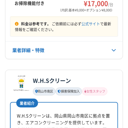
加賀郡吉備中央町
久米郡久米南町
久米郡美咲町
¥17,000
お掃除機能付き
/台
営業時間
勝田郡勝央町
勝田郡奈義町
小田郡矢掛町
（内訳:基本¥9,000+オプション¥8,000）
9:00〜20:00
真庭郡新庄村
都窪郡早島町
苫田郡鏡野町
料金は参考です。
ご依頼前には必ず
公式サイト
で最新
和気郡和気町
(広島県) 安芸郡海田町
定休日
情報をご確認ください。
(広島県) 安芸郡熊野町
(広島県) 安芸郡坂町
なし
(広島県) 安芸郡府中町
(広島県) 呉市
(広島県) 三原市
(広島県) 三次市
(広島県) 庄原市
業者詳細・特徴
電話番号
非公開
(広島県) 神石郡神石高原町
(広島県) 世羅郡世羅町
(広島県) 竹原市
(広島県) 東広島市
(広島県) 尾道市
詳細な料金表
業者情報
特徴
公式HP
(広島県) 府中市
(広島県) 福山市
公式サイトを見る
W.H.Sクリーン
基本情報
代表者名
岡山市南区
損害保険加入
女性スタッフ
神尾
業者紹介
所在地
岡山県岡山市北区
W.H.Sクリーンは、岡山県岡山市南区に拠点を置
き、エアコンクリーニングを提供しています。