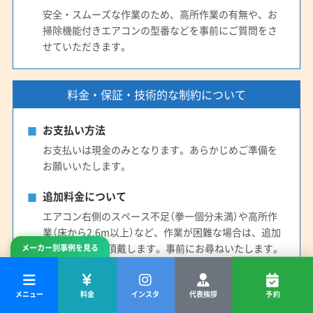
安全・スムーズな作業のため、高所作業の有無や、お
掃除機能付きエアコンの型番などを事前にご質問をさ
せていただきます。
料金・保証・技術的な制約について
お支払い方法
お支払いは現金のみとなります。あらかじめご準備を
お願いいたします。
追加料金について
エアコン右側のスペース不足（拳一個分未満）や高所作
業（床から2.6m以上）など、作業が困難な場合は、追加
料金3,000円を頂戴します。事前にお尋ねいたします。
メーカー別事例を見る
作業後の保証期間
メニュー
料金
インスタ
代表挨拶
予約
作業日より90日間の動作を保証いたします。ただし、