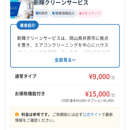
新輝クリーンサービス
基本情報
代表者名
井原市
損害保険加入
女性スタッフ
木下直弥
業者紹介
所在地
岡山県邑久町豊安69-1
新輝クリーンサービスは、岡山県井原市に拠点
を置き、エアコンクリーニングを中心にハウス
対応地域
クリーニングを提供しています。100%自社対応
苫田郡鏡野町
井原市
岡山市中区
岡山市東区
で、女性スタッフの派遣も可能。損害保険加入
全部見る
済みです。作業や仕上がりに不満がある場合は
岡山市南区
岡山市北区
笠岡市
玉野市
高梁市
無料にて追加対応。駐車代は店舗負担で、施工
¥9,000
新見市
真庭市
瀬戸内市
赤磐市
浅口市
倉敷市
通常タイプ
/台
場所の片付け、清掃まで丁寧に対応します。
総社市
津山市
備前市
美作市
英田郡西粟倉村
もっと見る
加賀郡吉備中央町
久米郡久米南町
久米郡美咲町
¥15,000
お掃除機能付き
/台
営業時間
勝田郡勝央町
勝田郡奈義町
小田郡矢掛町
（内訳:基本¥9,000+オプション¥6,000）
8:00〜18:00
真庭郡新庄村
浅口郡里庄町
都窪郡早島町
料金は参考です。
ご依頼前には必ず
公式サイト
で最新
和気郡和気町
(兵庫県) たつの市
(兵庫県) 赤穂市
定休日
情報をご確認ください。
(兵庫県) 相生市
(兵庫県) 姫路市
(兵庫県) 揖保郡太子町
年中無休