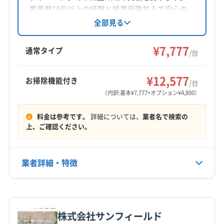
対応地域
業界歴10年以上の経験と損害保険加入で安心の
苫田郡鏡野町
井原市
岡山市中区
岡山市東区
サービスを提供。基本料金7777円からで、お掃
全部見る
除機能付きや室外機洗浄などのオプションも充
岡山市南区
岡山市北区
笠岡市
玉野市
高梁市
実。年中無休で9時から21時まで対応し、時間外
¥7,777
新見市
真庭市
瀬戸内市
赤磐市
浅口市
倉敷市
通常タイプ
/台
も相談可能です。
総社市
津山市
備前市
美作市
英田郡西粟倉村
もっと見る
加賀郡吉備中央町
久米郡久米南町
久米郡美咲町
¥12,577
お掃除機能付き
/台
営業時間
勝田郡勝央町
勝田郡奈義町
小田郡矢掛町
（内訳:基本¥7,777+オプション¥4,800）
8:00〜17:00
真庭郡新庄村
浅口郡里庄町
都窪郡早島町
料金は参考です。
詳細については、
業者名で検索の
和気郡和気町
定休日
上、ご確認ください。
日
業者詳細・特徴
電話番号
090-2006-7770
詳細な料金表
業者情報
特徴
公式HP
公式サイトを見る
株式会社サンフィールド
基本情報