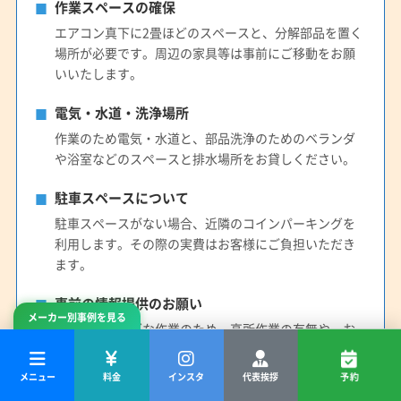
作業スペースの確保
エアコン真下に2畳ほどのスペースと、分解部品を置く
場所が必要です。周辺の家具等は事前にご移動をお願
いいたします。
電気・水道・洗浄場所
作業のため電気・水道と、部品洗浄のためのベランダ
や浴室などのスペースと排水場所をお貸しください。
駐車スペースについて
駐車スペースがない場合、近隣のコインパーキングを
利用します。その際の実費はお客様にご負担いただき
ます。
事前の情報提供のお願い
メーカー別事例を見る
安全・スムーズな作業のため、高所作業の有無や、お
掃除機能付きエアコンの型番などを事前にご質問をさ
せていただきます。
メニュー
料金
インスタ
代表挨拶
予約