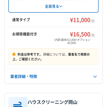
苫田郡鏡野町
井原市
岡山市中区
岡山市東区
し、丁寧な作業を心がけています。損害保険加
全部見る
入済みで、複数台割引や汚れによる追加料金な
岡山市南区
岡山市北区
笠岡市
玉野市
高梁市
しといった安心のサービスを提供しています。
¥11,000
新見市
真庭市
瀬戸内市
赤磐市
浅口市
倉敷市
通常タイプ
/台
総社市
津山市
備前市
美作市
英田郡西粟倉村
もっと見る
加賀郡吉備中央町
久米郡久米南町
久米郡美咲町
¥16,500
お掃除機能付き
/台
営業時間
勝田郡勝央町
勝田郡奈義町
小田郡矢掛町
（内訳:基本¥11,000+オプション
¥5,500）
8:00〜19:00
真庭郡新庄村
浅口郡里庄町
都窪郡早島町
和気郡和気町
(兵庫県) たつの市
(兵庫県) 加古川市
料金は参考です。
詳細については、
業者名で検索の
定休日
(兵庫県) 高砂市
(兵庫県) 佐用郡佐用町
上、ご確認ください。
なし
(兵庫県) 赤穂郡上郡町
(兵庫県) 赤穂市
(兵庫県) 相生市
(兵庫県) 姫路市
(兵庫県) 明石市
(兵庫県) 揖保郡太子町
電話番号
業者詳細・特徴
非公開
(広島県) 安芸高田市
(広島県) 尾道市
(広島県) 府中市
(広島県) 福山市
(香川県) 観音寺市
(香川県) 丸亀市
詳細な料金表
業者情報
特徴
公式HP
(香川県) 坂出市
(香川県) 三豊市
(香川県) 善通寺市
公式サイトなし
ハウスクリーニング岡山
基本情報