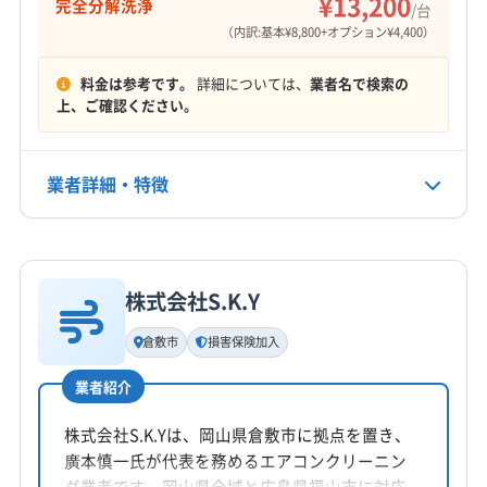
¥13,200
完全分解洗浄
和気郡和気町
(広島県) 福山市
/台
(広島県) 世羅郡世羅町
(広島県) 大竹市
(広島県) 竹原市
定休日
（内訳:基本¥8,800+オプション¥4,400）
年中無休
(広島県) 東広島市
(広島県) 廿日市市
(広島県) 尾道市
(広島県) 府中市
(広島県) 福山市
料金は参考です。
詳細については、
業者名で検索の
電話番号
上、ご確認ください。
(広島県) 豊田郡大崎上島町
(香川県) 坂出市
非公開
(鳥取県) 岩美郡岩美町
(鳥取県) 境港市
(鳥取県) 西伯郡大山町
(鳥取県) 西伯郡南部町
公式HP
業者詳細・特徴
公式サイトなし
(鳥取県) 西伯郡日吉津村
(鳥取県) 西伯郡伯耆町
(鳥取県) 倉吉市
(鳥取県) 鳥取市
(鳥取県) 東伯郡琴浦町
詳細な料金表
業者情報
特徴
(鳥取県) 東伯郡三朝町
(鳥取県) 東伯郡湯梨浜町
(鳥取県) 東伯郡北栄町
(鳥取県) 日野郡江府町
株式会社S.K.Y
基本情報
(鳥取県) 日野郡日南町
(鳥取県) 日野郡日野町
代表者名
倉敷市
損害保険加入
渡邊弘史
(鳥取県) 八頭郡若桜町
(鳥取県) 八頭郡智頭町
(鳥取県) 八頭郡八頭町
(鳥取県) 米子市
業者紹介
所在地
岡山県倉敷市
株式会社S.K.Yは、岡山県倉敷市に拠点を置き、
廣本慎一氏が代表を務めるエアコンクリーニン
対応地域
グ業者です。岡山県全域と広島県福山市に対応