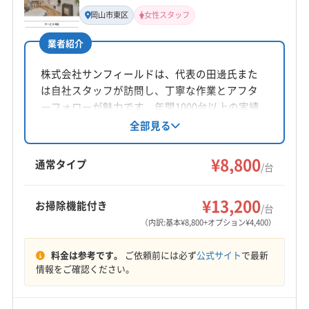
代表者名
岡山市東区
女性スタッフ
阿部祥吾
業者紹介
所在地
岡山県邑久郷2305
株式会社サンフィールドは、代表の田邊氏また
は自社スタッフが訪問し、丁寧な作業とアフタ
対応地域
ーフォローが魅力です。年間1000台以上の実績
苫田郡鏡野町
井原市
岡山市中区
岡山市東区
があり、岡山市東区を中心にエアコンクリーニ
全部見る
ングを提供。防カビ・抗菌コーティングや女性
岡山市南区
岡山市北区
笠岡市
玉野市
高梁市
スタッフ同行も可能です。
¥8,800
新見市
真庭市
瀬戸内市
赤磐市
浅口市
倉敷市
通常タイプ
/台
総社市
津山市
備前市
美作市
英田郡西粟倉村
もっと見る
加賀郡吉備中央町
久米郡久米南町
久米郡美咲町
¥13,200
お掃除機能付き
/台
営業時間
勝田郡勝央町
勝田郡奈義町
小田郡矢掛町
（内訳:基本¥8,800+オプション¥4,400）
9:00〜21:00
真庭郡新庄村
浅口郡里庄町
都窪郡早島町
料金は参考です。
ご依頼前には必ず
公式サイト
で最新
和気郡和気町
(兵庫県) 赤穂郡上郡町
(兵庫県) 赤穂市
定休日
情報をご確認ください。
(広島県) 三原市
(広島県) 尾道市
(広島県) 府中市
年中無休
(広島県) 福山市
(鳥取県) 岩美郡岩美町
(鳥取県) 境港市