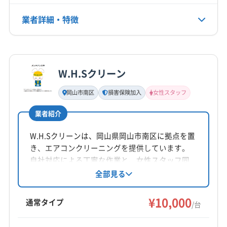
(広島県) 福山市
(香川県) さぬき市
(香川県) 綾歌郡綾川町
(香川県) 綾歌郡宇多津町
(香川県) 観音寺市
業者詳細・特徴
電話番号
非公開
(香川県) 丸亀市
(香川県) 香川郡直島町
(香川県) 高松市
(香川県) 坂出市
(香川県) 三豊市
(香川県) 小豆郡小豆島町
詳細な料金表
業者情報
特徴
公式HP
(香川県) 小豆郡土庄町
(香川県) 善通寺市
公式サイトを見る
W.H.Sクリーン
(香川県) 仲多度郡まんのう町
(香川県) 仲多度郡琴平町
基本情報
代表者名
(香川県) 仲多度郡多度津町
(香川県) 東かがわ市
岡山市南区
損害保険加入
女性スタッフ
非公開
(香川県) 木田郡三木町
業者紹介
所在地
岡山県井原市
W.H.Sクリーンは、岡山県岡山市南区に拠点を置
き、エアコンクリーニングを提供しています。
対応地域
自社対応による丁寧な作業と、女性スタッフ同
苫田郡鏡野町
井原市
岡山市中区
岡山市東区
行可能、損害保険加入済みで安心です。基本料
全部見る
金10,000円からで、複数台割引やオプションサー
岡山市南区
岡山市北区
笠岡市
玉野市
高梁市
ビスも充実。月〜土曜日の8:00〜17:00に営業
¥10,000
新見市
真庭市
瀬戸内市
赤磐市
浅口市
倉敷市
通常タイプ
/台
し、日曜定休。地域密着で心で磨く丁寧なクリ
総社市
津山市
備前市
美作市
英田郡西粟倉村
もっと見る
ーニングを提供します。