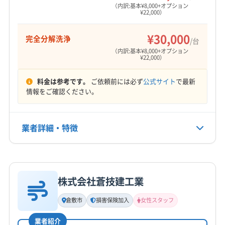
加賀郡吉備中央町
久米郡久米南町
久米郡美咲町
（内訳:基本¥8,000+オプション
¥22,000）
営業時間
勝田郡勝央町
勝田郡奈義町
小田郡矢掛町
0:00〜24:00
真庭郡新庄村
浅口郡里庄町
都窪郡早島町
¥30,000
完全分解洗浄
/台
和気郡和気町
定休日
（内訳:基本¥8,000+オプション
¥22,000）
なし
料金は参考です。
ご依頼前には必ず
公式サイト
で最新
電話番号
情報をご確認ください。
080-2645-2049
公式HP
業者詳細・特徴
公式サイトを見る
詳細な料金表
業者情報
特徴
株式会社蒼技建工業
基本情報
代表者名
倉敷市
損害保険加入
女性スタッフ
平川昭二
業者紹介