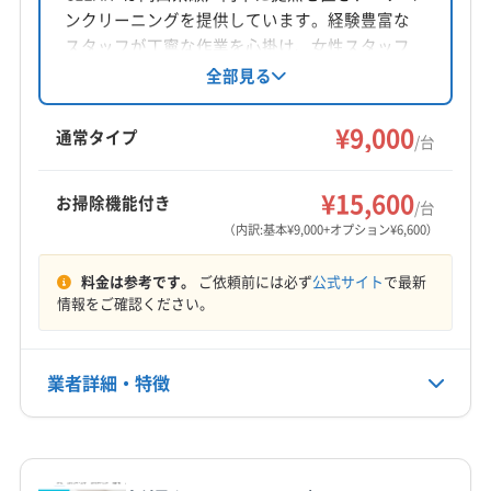
ンクリーニングを提供しています。経験豊富な
スタッフが丁寧な作業を心掛け、女性スタッフ
の同行も可能です。基本料金は1台9000円から
全部見る
で、複数台割引や消臭抗菌コートなどのオプシ
ョンも用意されています。損害保険加入済みで
¥9,000
通常タイプ
/台
す。
¥15,600
お掃除機能付き
/台
（内訳:基本¥9,000+オプション¥6,600）
料金は参考です。
ご依頼前には必ず
公式サイト
で最新
情報をご確認ください。
業者詳細・特徴
詳細な料金表
業者情報
特徴