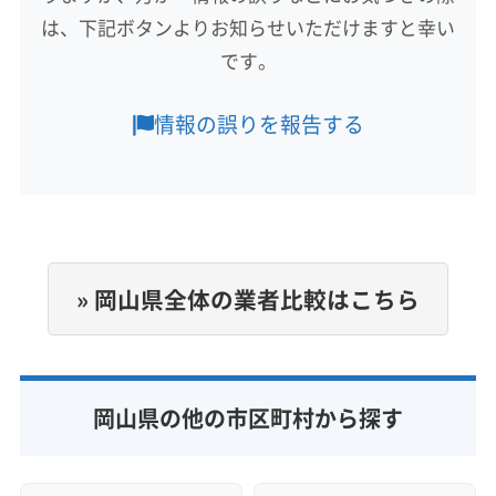
総社市
津山市
備前市
美作市
英田郡西粟倉村
は、下記ボタンよりお知らせいただけますと幸い
もっと見る
加賀郡吉備中央町
久米郡久米南町
久米郡美咲町
です。
営業時間
勝田郡勝央町
勝田郡奈義町
小田郡矢掛町
8:00〜18:00
真庭郡新庄村
浅口郡里庄町
都窪郡早島町
情報の誤りを報告する
和気郡和気町
(兵庫県) 赤穂市
(広島県) 福山市
定休日
なし
電話番号
非公開
» 岡山県全体の業者比較はこちら
公式HP
公式サイトなし
岡山県の他の市区町村から探す