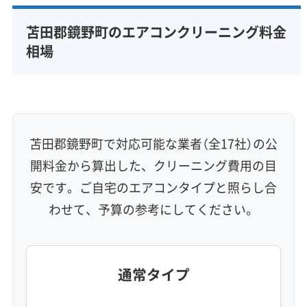
完全分解洗浄
部分クリーニング
実績10年以上
苫田郡鏡野町のエアコンクリーニング料金
資格保有スタッフ
家庭用エアコン
業務用エアコン
相場
壁掛け型
天井カセット型
お掃除機能付き
信頼性・安心感 (8)
保証付き
アフターフォロー
女性スタッフ在籍
エコ洗剤使用
アレルギー対策
ハウスダスト除去
苫田郡鏡野町で対応可能な業者（全17社）の公
地域密着型
フランチャイズ
開料金から算出した、クリーニング費用の目
利便性・サービス (12)
安です。ご自宅のエアコンタイプと照らし合
わせて、予算の参考にしてください。
定額料金
複数台割引
初回割引
定期メンテナンス
当日予約可能
即日対応可能
24時間対応
土日祝日対応
年末年始対応
防カビ・抗菌
消臭処理
防汚コーティング
通常タイプ
※項目にカーソルを合わせると詳細な説明が表示されます。