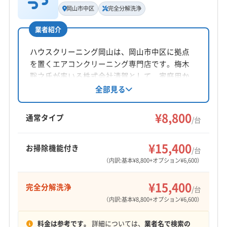
代表者名
岡山市中区
完全分解洗浄
廣本慎一
業者紹介
所在地
岡山県倉敷市松江1-24-14
ハウスクリーニング岡山は、岡山市中区に拠点
を置くエアコンクリーニング専門店です。梅木
対応地域
聡之氏が率いる株式会社清賀として、家庭用か
苫田郡鏡野町
井原市
岡山市中区
岡山市東区
ら業務用まで幅広く対応。損害保険加入済み、
全部見る
消臭抗菌コート無料で、ウルトラファインバブ
岡山市南区
岡山市北区
笠岡市
玉野市
高梁市
ル洗浄も提供しています。岡山県全域に対応
¥8,800
新見市
真庭市
瀬戸内市
赤磐市
浅口市
倉敷市
通常タイプ
/台
し、丁寧な作業と顧客目線のサービスを心掛け
総社市
津山市
備前市
美作市
英田郡西粟倉村
もっと見る
ています。
加賀郡吉備中央町
久米郡久米南町
久米郡美咲町
¥15,400
お掃除機能付き
/台
営業時間
勝田郡勝央町
勝田郡奈義町
小田郡矢掛町
（内訳:基本¥8,800+オプション¥6,600）
8:00〜17:00
真庭郡新庄村
浅口郡里庄町
都窪郡早島町
¥15,400
完全分解洗浄
和気郡和気町
(三重県) 伊勢市
(三重県) 多気郡多気町
/台
定休日
（内訳:基本¥8,800+オプション¥6,600）
(三重県) 多気郡大台町
(三重県) 多気郡明和町
日・祝
(三重県) 鳥羽市
(広島県) 福山市
料金は参考です。
詳細については、
業者名で検索の