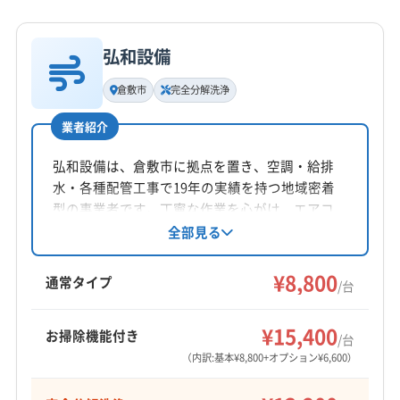
詳細な料金表
業者情報
特徴
(島根県) 隠岐郡西ノ島町
(島根県) 隠岐郡知夫村
公式HP
(島根県) 雲南市
(島根県) 益田市
(島根県) 江津市
弘和設備
公式サイトを見る
基本情報
(島根県) 鹿足郡吉賀町
(島根県) 鹿足郡津和野町
代表者名
倉敷市
完全分解洗浄
(島根県) 出雲市
(島根県) 松江市
(島根県) 仁多郡奥出雲町
木村晋
(島根県) 大田市
(島根県) 飯石郡飯南町
(島根県) 浜田市
業者紹介
所在地
(島根県) 邑智郡川本町
(島根県) 邑智郡美郷町
岡山県倉敷市玉島乙島6363-11
弘和設備は、倉敷市に拠点を置き、空調・給排
(島根県) 邑智郡邑南町
(広島県) 安芸郡海田町
水・各種配管工事で19年の実績を持つ地域密着
(広島県) 安芸郡熊野町
(広島県) 安芸郡坂町
対応地域
型の事業者です。丁寧な作業を心がけ、エアコ
(広島県) 安芸郡府中町
(広島県) 安芸高田市
(広島県) 呉市
苫田郡鏡野町
井原市
岡山市中区
岡山市東区
ンクリーニングでは高圧洗浄機を使用し内部ま
全部見る
(広島県) 広島市安芸区
(広島県) 広島市安佐南区
で徹底洗浄。土日祝日も対応し、防カビ・抗菌
岡山市南区
岡山市北区
笠岡市
玉野市
高梁市
(広島県) 広島市安佐北区
(広島県) 広島市佐伯区
コーティングも提供して、快適な空間作りをサ
¥8,800
新見市
真庭市
瀬戸内市
赤磐市
浅口市
倉敷市
通常タイプ
/台
(広島県) 広島市西区
(広島県) 広島市中区
ポートします。
総社市
津山市
備前市
美作市
英田郡西粟倉村
もっと見る
(広島県) 広島市東区
(広島県) 広島市南区
加賀郡吉備中央町
久米郡久米南町
久米郡美咲町
¥15,400
お掃除機能付き
/台
(広島県) 江田島市
(広島県) 三原市
(広島県) 三次市
営業時間
勝田郡勝央町
勝田郡奈義町
小田郡矢掛町
（内訳:基本¥8,800+オプション¥6,600）
(広島県) 山県郡安芸太田町
(広島県) 山県郡北広島町
9:00〜17:00
真庭郡新庄村
浅口郡里庄町
都窪郡早島町
(広島県) 庄原市
(広島県) 神石郡神石高原町