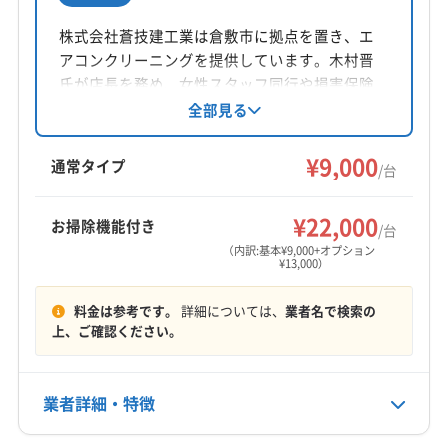
所在地
岡山県岡山市南区福富西2-6-3 ラ-パルテ-ル福富弐番館
株式会社蒼技建工業は倉敷市に拠点を置き、エ
232
アコンクリーニングを提供しています。木村晋
氏が店長を務め、女性スタッフ同行や損害保険
対応地域
加入で安心。基本料金9000円からで、複数台割
全部見る
苫田郡鏡野町
井原市
岡山市中区
岡山市東区
引や消臭抗菌コート等のオプションもありま
す。年中無休で9時～17時まで対応し、岡山・広
岡山市南区
岡山市北区
笠岡市
玉野市
高梁市
¥9,000
通常タイプ
/台
島の一部エリアに出張可能です。
新見市
真庭市
瀬戸内市
赤磐市
浅口市
倉敷市
総社市
津山市
備前市
美作市
英田郡西粟倉村
もっと見る
¥22,000
お掃除機能付き
/台
加賀郡吉備中央町
久米郡久米南町
久米郡美咲町
（内訳:基本¥9,000+オプション
¥13,000）
営業時間
勝田郡勝央町
勝田郡奈義町
小田郡矢掛町
10:00〜19:00
真庭郡新庄村
浅口郡里庄町
都窪郡早島町
料金は参考です。
詳細については、
業者名で検索の
和気郡和気町
(兵庫県) たつの市
(兵庫県) 加古川市
上、ご確認ください。
定休日
(兵庫県) 佐用郡佐用町
(兵庫県) 赤穂郡上郡町
年中無休
(兵庫県) 赤穂市
(兵庫県) 相生市
(兵庫県) 姫路市
業者詳細・特徴
(兵庫県) 揖保郡太子町
(島根県) 安来市
電話番号
090-3459-0247
(島根県) 隠岐郡隠岐の島町
(島根県) 隠岐郡海士町