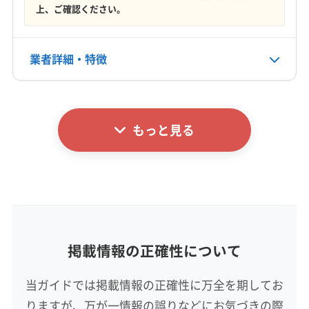
電話番号
上、ご確認ください。
非公開
公式HP
業者詳細・特徴
公式サイトなし
詳細な料金表
業者情報
特徴
もっと見る
基本情報
代表者名
梅木聡之
所在地
岡山県岡山市中区
掲載情報の正確性について
対応地域
苫田郡鏡野町
井原市
岡山市中区
岡山市東区
当ガイドでは掲載情報の正確性に万全を期してお
岡山市南区
岡山市北区
笠岡市
玉野市
高梁市
りますが、万が一情報の誤りなどにお気づきの際
新見市
真庭市
瀬戸内市
赤磐市
浅口市
倉敷市