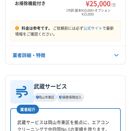
加賀郡吉備中央町
久米郡久米南町
久米郡美咲町
¥25,000
お掃除機能付き
/台
営業時間
勝田郡勝央町
勝田郡奈義町
小田郡矢掛町
（内訳:基本¥10,000+オプション
¥15,000）
9:00〜20:00
真庭郡新庄村
浅口郡里庄町
都窪郡早島町
和気郡和気町
(広島県) 安芸郡海田町
料金は参考です。
ご依頼前には必ず
公式サイト
で最新
定休日
(広島県) 安芸郡熊野町
(広島県) 安芸郡坂町
情報をご確認ください。
なし
(広島県) 安芸郡府中町
(広島県) 呉市
(広島県) 三原市
(広島県) 三次市
(広島県) 庄原市
電話番号
業者詳細・特徴
非公開
(広島県) 神石郡神石高原町
(広島県) 世羅郡世羅町
(広島県) 竹原市
(広島県) 東広島市
(広島県) 尾道市
詳細な料金表
業者情報
特徴
公式HP
(広島県) 府中市
(広島県) 福山市
公式サイトを見る
武蔵サービス
基本情報
代表者名
岡山市東区
損害保険加入
本田
業者紹介
所在地
岡山県岡山市南区米倉68-13
武蔵サービスは岡山市東区を拠点に、エアコン
クリーニングで中四国No.1の実績を誇ります。