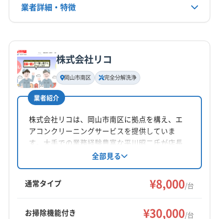
(鳥取県) 西伯郡大山町
(鳥取県) 西伯郡南部町
業者詳細・特徴
電話番号
非公開
(鳥取県) 西伯郡日吉津村
(鳥取県) 西伯郡伯耆町
(鳥取県) 倉吉市
(鳥取県) 鳥取市
(鳥取県) 東伯郡琴浦町
詳細な料金表
業者情報
特徴
公式HP
(鳥取県) 東伯郡三朝町
(鳥取県) 東伯郡湯梨浜町
公式サイトなし
株式会社リコ
(鳥取県) 東伯郡北栄町
(鳥取県) 日野郡江府町
基本情報
代表者名
(鳥取県) 日野郡日南町
(鳥取県) 日野郡日野町
岡山市南区
完全分解洗浄
田邊陽向
(鳥取県) 八頭郡若桜町
(鳥取県) 八頭郡智頭町
業者紹介
(鳥取県) 八頭郡八頭町
(鳥取県) 米子市
所在地
岡山県岡山市東区西大寺東3丁目3-8 グランティック西
株式会社リコは、岡山市南区に拠点を構え、エ
大寺203
アコンクリーニングサービスを提供していま
す。大手での業務経験豊富な平川昭二氏が店長
対応地域
を務め、丁寧な作業と安全を心掛けています。
全部見る
苫田郡鏡野町
井原市
岡山市中区
岡山市東区
基本料金一台8000円からで、複数台割引やオプ
ションも充実。土日祝日対応、完全分解クリー
岡山市南区
岡山市北区
笠岡市
玉野市
高梁市
¥8,000
通常タイプ
/台
ニング、防カビ・抗菌コーティングにも対応し
新見市
真庭市
瀬戸内市
赤磐市
浅口市
倉敷市
ています。
総社市
津山市
備前市
美作市
英田郡西粟倉村
もっと見る
¥30,000
お掃除機能付き
/台