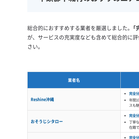
壁掛け型
天井カセット型
地域密着型
お掃除機能付き
総合的におすすめする業者を厳選しました。
「
が、サービスの充実度なども含めて総合的に評
さい。
業者名
完全
Reshine沖縄
年間1
スも
完全
おそうじシタロー
丁寧
在籍
完全