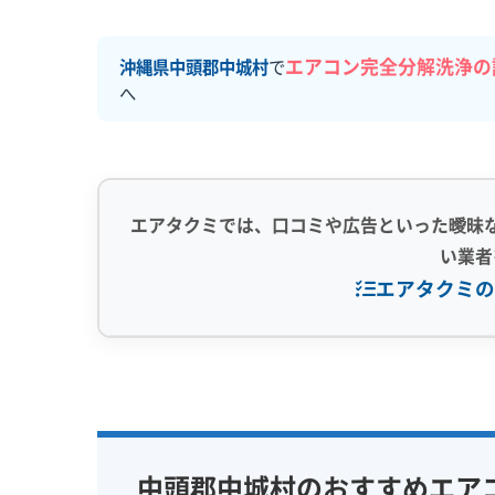
エアコン完全分解洗浄の
沖縄県中頭郡中城村
で
へ
エアタクミでは、口コミや広告といった曖昧
い業者
エアタクミの
専門性・技術力 (9)
信頼性・安心
完全分解洗浄
部分クリーニング
保証付き
実績10年以上
資格保有スタッフ
女性スタッ
中頭郡中城村のおすすめエア
家庭用エアコン
業務用エアコン
アレルギー