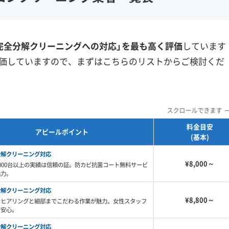
フランチャイズ
土日祝日対応
年末年始対応
防カビ・抗菌
消臭処理
完全分解クリーニングへの対応」を最も高く評価
しています
防汚コーティング
価していますので、まずはこちらのリストからご検討くだ
※項目にカーソルを合わせると詳細な説明が表示されます。
スクロールできます
料金目安
アピールポイント
(基本)
分解クリーニング対応
¥8,000～
000台以上の実績は信頼の証。防カビ抗菌コート無料サービ
魅力。
分解クリーニング対応
¥8,800～
なヒアリングと細部までこだわる作業が魅力。女性スタッフ
で安心。
分解クリーニング対応