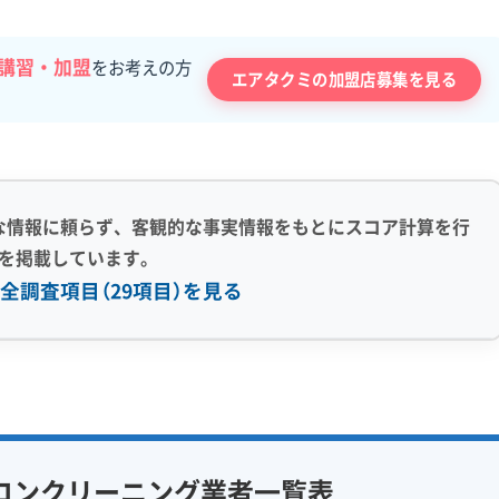
講習・加盟
をお考えの方
エアタクミの加盟店募集を見る
な情報に頼らず、客観的な事実情報をもとにスコア計算を行
を掲載しています。
全調査項目（29項目）を見る
感 (8)
利便性・サービス (12)
アフターフォロー
定額料金
複数台割引
初回割引
フ在籍
エコ洗剤使用
定期メンテナンス
当日予約可能
コンクリーニング業者一覧表
対策
ハウスダスト除去
即日対応可能
24時間対応