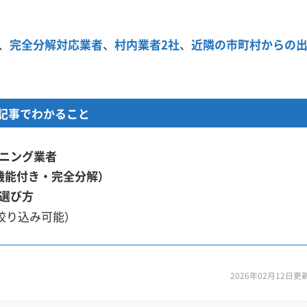
、
完全分解対応業者
、
村内業者2社
、
近隣の市町村からの
記事でわかること
ニング業者
機能付き・完全分解）
選び方
絞り込み可能）
2026年02月12日更