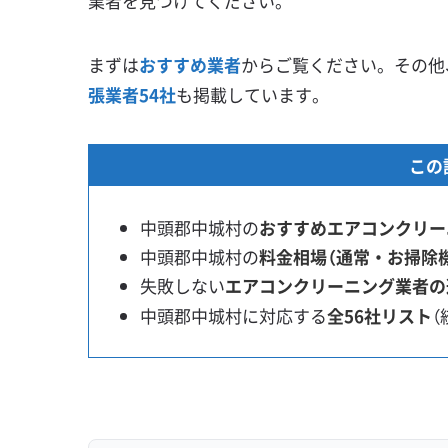
業者を見つけてください。
まずは
おすすめ業者
からご覧ください。その他
張業者54社
も掲載しています。
この
中頭郡中城村の
おすすめエアコンクリー
中頭郡中城村の
料金相場（通常・お掃除
失敗しない
エアコンクリーニング業者の
中頭郡中城村に対応する
全56社リスト
（