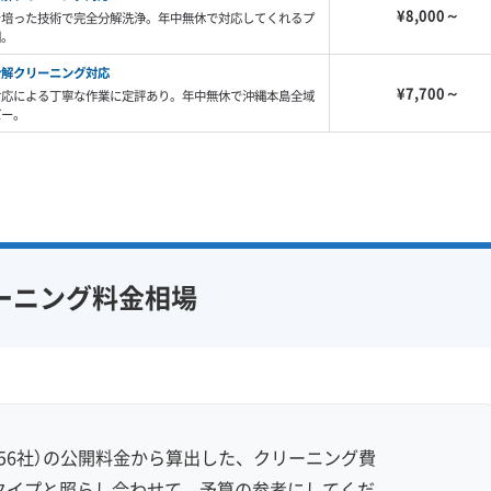
¥8,000～
で培った技術で完全分解洗浄。年中無休で対応してくれるプ
団。
分解クリーニング対応
¥7,700～
対応による丁寧な作業に定評あり。年中無休で沖縄本島全域
バー。
ーニング料金相場
56社）の公開料金から算出した、クリーニング費
タイプと照らし合わせて、予算の参考にしてくだ