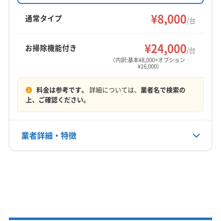
営業時間外の相談もOK。壁掛けエアコンクリー
島尻郡粟国村
島尻郡伊是名村
島尻郡伊平屋村
ニングを提供しています。
¥8,000
島尻郡久米島町
島尻郡座間味村
島尻郡渡嘉敷村
通常タイプ
/台
島尻郡渡名喜村
島尻郡南大東村
島尻郡南風原町
もっと見る
島尻郡八重瀬町
島尻郡北大東村
島尻郡与那原町
¥24,000
お掃除機能付き
/台
営業時間
八重山郡竹富町
八重山郡与那国町
（内訳:基本¥8,000+オプション
¥16,000）
9:00〜19:00
料金は参考です。
詳細については、
業者名で検索の
定休日
上、ご確認ください。
年中無休
電話番号
業者詳細・特徴
非公開
詳細な料金表
業者情報
特徴
公式HP
公式サイトなし
基本情報
代表者名
大城盛也