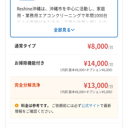
Reshine沖縄は、沖縄市を中心に活動し、家庭
公式HP
用・業務用エアコンクリーニングで年間1000台
公式サイトなし
以上の実績があります。丁寧な作業と親しみや
すい対応をモットーに、防カビ抗菌コート無料
全部見る
施工、女性スタッフ同行も可能です。損害保険
加入済みで安心のアフターフォローも提供して
¥8,000
通常タイプ
/台
います。
¥14,000
お掃除機能付き
/台
（内訳:基本¥8,000+オプション¥6,000）
¥13,000
完全分解洗浄
/台
（内訳:基本¥8,000+オプション¥5,000）
料金は参考です。
ご依頼前には必ず
公式サイト
で最新
情報をご確認ください。