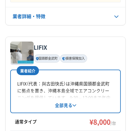
公式HP
業者詳細・特徴
公式サイトを見る
詳細な料金表
業者情報
特徴
LIFIX
基本情報
代表者名
国頭郡金武町
損害保険加入
名渡山貞子
業者紹介
所在地
沖縄県那覇市与儀232-3
LIFIX（代表：與古田快氏）は沖縄県国頭郡金武町
に拠点を置き、沖縄本島全域でエアコンクリー
対応地域
ニングを提供しています。9:30～17:00まで年中
豊見城市
うるま市
浦添市
沖縄市
宜野湾市
無休で営業し、損害保険に加入済み。基本料金
全部見る
8,000円からで、複数台割引やオプション（お掃除
糸満市
那覇市
南城市
中頭郡西原町
中頭郡中城村
機能付き、抗菌コート、室外機洗浄）も用意され
¥8,000
中頭郡北谷町
中頭郡北中城村
島尻郡南風原町
通常タイプ
/台
ています。丁寧な作業とアフターフォローが魅
島尻郡八重瀬町
島尻郡与那原町
もっと見る