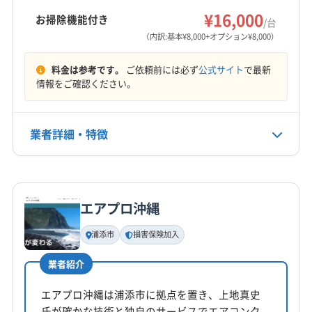
力です。
¥16,000
お掃除機能付き
/台
営業時間
（内訳:基本¥8,000+オプション¥8,000）
9:00〜16:00
料金は参考です。
ご依頼前には必ず
公式サイト
で最新
定休日
情報をご確認ください。
なし
業者詳細・特徴
電話番号
070-8375-6621
詳細な料金表
業者情報
特徴
公式HP
公式サイトを見る
エアプロ沖縄
基本情報
代表者名
浦添市
損害保険加入
與古田快
業者紹介
所在地
沖縄県国頭郡金武町金武4243-3 パピヨンM201
エアプロ沖縄は浦添市に拠点を置き、上地真史
氏が確かな技術と独自のサービスでエアコンク