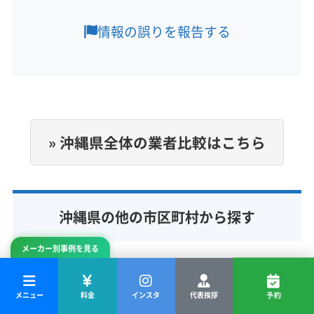
情報の誤りを報告する
定休日
年中無休
電話番号
090-1948-4198
公式HP
» 沖縄県全体の業者比較はこちら
公式サイトを見る
沖縄県の他の市区町村から探す
メーカー別事例を見る
うるま市
浦添市
メニュー
料金
インスタ
代表挨拶
予約