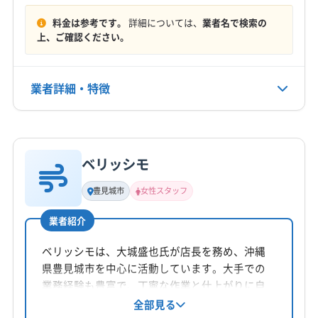
料金は参考です。
詳細については、
業者名で検索の
上、ご確認ください。
業者詳細・特徴
詳細な料金表
業者情報
特徴
ベリッシモ
基本情報
代表者名
豊見城市
女性スタッフ
山内
業者紹介
所在地
沖縄県豊見城市
ベリッシモは、大城盛也氏が店長を務め、沖縄
県豊見城市を中心に活動しています。大手での
対応地域
業務経験も豊富で、丁寧な作業と仕上がりに自
豊見城市
浦添市
宜野湾市
糸満市
那覇市
南城市
信を持っています。女性スタッフ派遣可能で、
全部見る