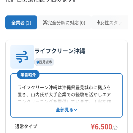
全業者 (2)
完全分解に対応 (0)
女性スタッフ在籍 
ライフクリーン沖縄
豊見城市
業者紹介
ライフクリーン沖縄は沖縄県豊見城市に拠点を
置き、山内氏が大手企業での経験を活かしエア
コンクリーニングを提供しています。丁寧な作
業と健康を考えたサービスが特徴です。営業時
全部見る
間は9:00〜19:00で年中無休、沖縄県全域に対
応。複数台割引も用意しています。
¥6,500
通常タイプ
/台