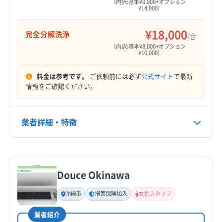
（内訳:基本¥8,000+オプション
¥14,000）
9:00〜18:00
¥18,000
完全分解洗浄
定休日
/台
年中無休
（内訳:基本¥8,000+オプション
¥10,000）
電話番号
料金は参考です。
ご依頼前には必ず
公式サイト
で最新
080-1716-2205
情報をご確認ください。
公式HP
公式サイトを見る
業者詳細・特徴
詳細な料金表
業者情報
特徴
Douce Okinawa
基本情報
代表者名
沖縄市
損害保険加入
女性スタッフ
谷川咲之介
業者紹介