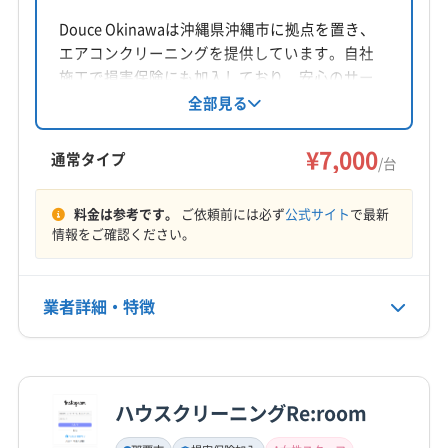
所在地
沖縄県中頭郡北谷町桑江1丁目13-25 LIAXIA601
Douce Okinawaは沖縄県沖縄市に拠点を置き、
エアコンクリーニングを提供しています。自社
対応地域
施工で損害保険にも加入しており、安心のサー
豊見城市
うるま市
浦添市
沖縄市
宜野湾市
ビスが魅力です。営業時間外や対応地域外の相
全部見る
談も可能で、女性スタッフの同行も対応してい
糸満市
那覇市
南城市
中頭郡嘉手納町
ます。
¥7,000
中頭郡西原町
中頭郡中城村
中頭郡読谷村
通常タイプ
/台
中頭郡北谷町
中頭郡北中城村
島尻郡粟国村
もっと見る
島尻郡伊是名村
島尻郡伊平屋村
島尻郡久米島町
料金は参考です。
ご依頼前には必ず
公式サイト
で最新
情報をご確認ください。
営業時間
島尻郡座間味村
島尻郡渡嘉敷村
島尻郡渡名喜村
9:00〜18:00
島尻郡南大東村
島尻郡南風原町
島尻郡八重瀬町
島尻郡北大東村
島尻郡与那原町
八重山郡竹富町
業者詳細・特徴
定休日
八重山郡与那国町
年中無休
詳細な料金表
業者情報
特徴
電話番号
080-2368-7643
ハウスクリーニングRe:room
基本情報
代表者名