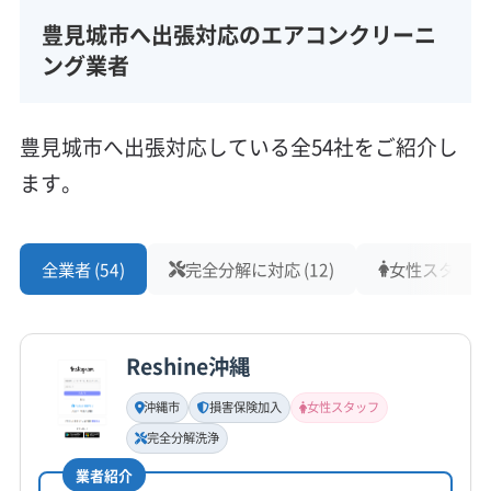
豊見城市へ出張対応のエアコンクリーニ
所在地
沖縄県豊見城市
ング業者
対応地域
豊見城市
うるま市
浦添市
沖縄市
宜野湾市
豊見城市へ出張対応している全54社をご紹介し
糸満市
那覇市
南城市
名護市
国頭郡伊江村
ます。
国頭郡恩納村
国頭郡宜野座村
国頭郡金武町
国頭郡国頭村
国頭郡今帰仁村
国頭郡大宜味村
もっと見る
国頭郡東村
国頭郡本部町
中頭郡嘉手納町
全業者 (54)
完全分解に対応 (12)
女性スタッフ在籍
営業時間
中頭郡西原町
中頭郡中城村
中頭郡読谷村
9:00〜17:00
中頭郡北谷町
中頭郡北中城村
Reshine沖縄
定休日
なし
沖縄市
損害保険加入
女性スタッフ
完全分解洗浄
電話番号
非公開
業者紹介