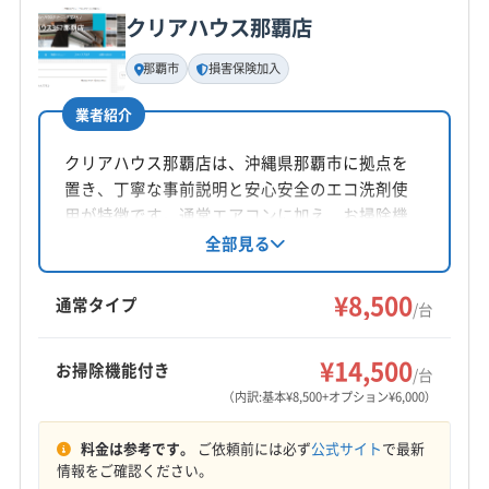
090-3118-4460
クリアハウス那覇店
基本情報
代表者名
那覇市
損害保険加入
公式HP
平井
公式サイトを見る
業者紹介
所在地
沖縄県那覇市
クリアハウス那覇店は、沖縄県那覇市に拠点を
置き、丁寧な事前説明と安心安全のエコ洗剤使
対応地域
用が特徴です。通常エアコンに加え、お掃除機
豊見城市
浦添市
宜野湾市
糸満市
那覇市
南城市
能付きエアコンや室外機にも対応。防カビ抗菌
全部見る
コート無料で、損害保険に加入済み。クレジッ
トカード払いもOKです。那覇市とその周辺地域
営業時間
¥8,500
通常タイプ
/台
平日9:00〜18:00 土・祝10:00〜17:00
で、エアコンクリーニングを提供しています。
¥14,500
お掃除機能付き
定休日
/台
日
（内訳:基本¥8,500+オプション¥6,000）
料金は参考です。
ご依頼前には必ず
公式サイト
で最新
電話番号
情報をご確認ください。
非公開