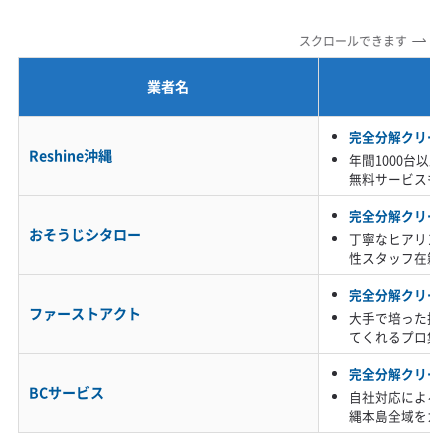
当日予約可能
即日対応可能
24時間対応
土日祝日対応
スクロールできます
年末年始対応
防カビ・抗菌
消臭処理
防汚コーティング
業者名
※項目にカーソルを合わせると詳細な説明が表示されます。
完全分解クリー
Reshine沖縄
年間1000台以
無料サービスも
完全分解クリー
おそうじシタロー
丁寧なヒアリン
性スタッフ在籍
完全分解クリー
ファーストアクト
大手で培った技
てくれるプロ集
完全分解クリー
BCサービス
自社対応による
縄本島全域をカ