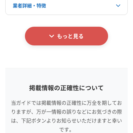
業者詳細・特徴
電話番号
非公開
詳細な料金表
業者情報
特徴
公式HP
公式サイトを見る
もっと見る
基本情報
代表者名
新垣勝志
所在地
沖縄県那覇市三原1-14-12 ライオンズマンション三原
601
掲載情報の正確性について
対応地域
豊見城市
浦添市
沖縄市
宜野湾市
糸満市
那覇市
当ガイドでは掲載情報の正確性に万全を期してお
島尻郡南風原町
島尻郡八重瀬町
島尻郡与那原町
りますが、万が一情報の誤りなどにお気づきの際
は、下記ボタンよりお知らせいただけますと幸い
営業時間
です。
8:00〜18:00