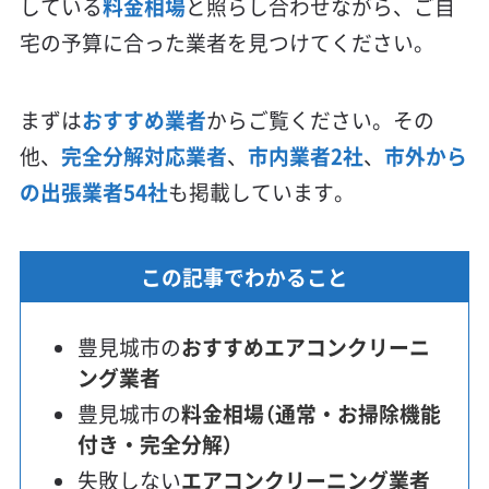
している
料金相場
と照らし合わせながら、ご自
宅の予算に合った業者を見つけてください。
まずは
おすすめ業者
からご覧ください。その
他、
完全分解対応業者
、
市内業者2社
、
市外から
の出張業者54社
も掲載しています。
この記事でわかること
豊見城市の
おすすめエアコンクリーニ
ング業者
豊見城市の
料金相場（通常・お掃除機能
付き・完全分解）
失敗しない
エアコンクリーニング業者