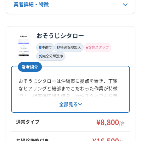
業者詳細・特徴
詳細な料金表
業者情報
特徴
おそうじシタロー
基本情報
代表者名
沖縄市
損害保険加入
女性スタッフ
湧川朝尊
完全分解洗浄
業者紹介
所在地
沖縄県沖縄市知花6-19-3 メゾンアイリス202号室
おそうじシタローは沖縄市に拠点を置き、丁寧
なヒアリングと細部までこだわった作業が特徴
対応地域
です。損害保険加入済み。女性スタッフも在籍
豊見城市
うるま市
浦添市
沖縄市
宜野湾市
しており、営業時間外の予約も相談可能です。
全部見る
糸満市
那覇市
南城市
名護市
国頭郡恩納村
完全分解洗浄や防カビ抗菌コートにも対応。沖
国頭郡宜野座村
国頭郡金武町
中頭郡嘉手納町
縄本島全域に対応しています。
¥8,800
通常タイプ
/台
中頭郡西原町
中頭郡中城村
中頭郡読谷村
もっと見る
中頭郡北谷町
中頭郡北中城村
島尻郡南風原町
¥16,500
お掃除機能付き