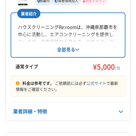
那覇市
損害保険加入
女性スタッフ
公式HP
伊藤義朗
公式サイトを見る
業者紹介
所在地
沖縄県沖縄市
ハウスクリーニングRe:roomは、沖縄県那覇市を
中心に活動し、エアコンクリーニングを提供し
対応地域
ています。損害保険加入済みで、女性スタッフ
豊見城市
うるま市
浦添市
沖縄市
宜野湾市
が同行可能です。作業は自社対応で、仕上がり
全部見る
に不満の場合は無料で追加対応。駐車代は店舗
糸満市
那覇市
南城市
名護市
国頭郡恩納村
負担です。丁寧な作業と安心のサービスで、快
¥5,000
国頭郡宜野座村
国頭郡金武町
国頭郡国頭村
通常タイプ
/台
適な空間作りをサポートします。
国頭郡今帰仁村
国頭郡大宜味村
国頭郡東村
もっと見る
国頭郡本部町
中頭郡嘉手納町
中頭郡西原町
料金は参考です。
ご依頼前には必ず
公式サイト
で最新
情報をご確認ください。
営業時間
中頭郡中城村
中頭郡読谷村
中頭郡北谷町
10:00〜22:00
中頭郡北中城村
島尻郡南風原町
島尻郡八重瀬町
島尻郡与那原町
業者詳細・特徴
定休日
なし
詳細な料金表
業者情報
特徴
電話番号