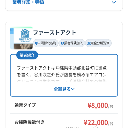
公式HP
業者詳細・特徴
公式サイトを見る
詳細な料金表
業者情報
特徴
ファーストアクト
基本情報
代表者名
中頭郡北谷町
損害保険加入
完全分解洗浄
照屋昴
業者紹介
所在地
沖縄県南城市大里稲嶺2127-34
ファーストアクトは沖縄県中頭郡北谷町に拠点
を置く、谷川咲之介氏が店長を務めるエアコン
対応地域
クリーニング業者です。大手清掃会社での技術
豊見城市
浦添市
沖縄市
宜野湾市
糸満市
那覇市
を活かし、完全分解洗浄と防カビ・抗菌コーテ
全部見る
ィングが特徴。損害保険加入済みです。営業時
南城市
中頭郡西原町
中頭郡中城村
中頭郡北谷町
間は9:00〜18:00で、年中無休で対応していま
¥8,000
中頭郡北中城村
島尻郡南風原町
島尻郡八重瀬町
通常タイプ
/台
す。
島尻郡与那原町
もっと見る
¥22,000
お掃除機能付き
/台
営業時間