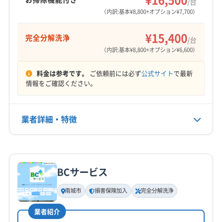
/台
営業時間
島尻郡八重瀬町
島尻郡与那原町
（内訳:基本¥8,800+オプション¥7,700）
10:00〜18:00
¥15,400
完全分解洗浄
定休日
/台
なし
（内訳:基本¥8,800+オプション¥6,600）
料金は参考です。
ご依頼前には必ず
公式サイト
で最新
電話番号
情報をご確認ください。
非公開
公式HP
業者詳細・特徴
公式サイトを見る
詳細な料金表
業者情報
特徴
BCサービス
基本情報
代表者名
南城市
損害保険加入
完全分解洗浄
福本
業者紹介
所在地