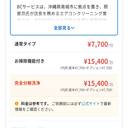
沖縄県古謝津嘉山町15-10 サンライズシャト-204
BCサービスは、沖縄県南城市に拠点を置き、照
屋昴氏が店長を務めるエアコンクリーニング業
対応地域
者です。自社対応による丁寧な作業と損害保険
豊見城市
うるま市
浦添市
沖縄市
宜野湾市
加入で安心を提供。基本料金7700円からで、お
全部見る
掃除機能付きエアコンや完全分解洗浄にも対応
糸満市
那覇市
南城市
名護市
国頭郡恩納村
しています。年中無休で沖縄本島全域に出張対
¥7,700
国頭郡宜野座村
国頭郡金武町
国頭郡本部町
通常タイプ
/台
応します。
中頭郡嘉手納町
中頭郡西原町
中頭郡中城村
もっと見る
中頭郡読谷村
中頭郡北谷町
中頭郡北中城村
¥15,400
お掃除機能付き
/台
営業時間
島尻郡南風原町
島尻郡与那原町
（内訳:基本¥7,700+オプション¥7,700）
平日9:00〜17:00 土日祝9:00〜16:00
¥15,400
完全分解洗浄
/台
定休日
（内訳:基本¥7,700+オプション¥7,700）
年末年始
料金は参考です。
ご依頼前には必ず
公式サイト
で最新
電話番号
情報をご確認ください。
090-3790-2951