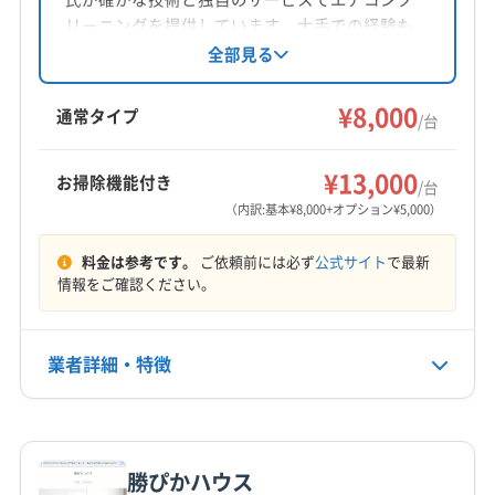
対応地域
リーニングを提供しています。大手での経験も
豊見城市
うるま市
浦添市
沖縄市
宜野湾市
活かし、顧客満足を追求。損害保険加入済みで
全部見る
す。沖縄市などに対応。防カビ抗菌コートもあ
糸満市
那覇市
南城市
名護市
国頭郡伊江村
ります。
¥8,000
国頭郡恩納村
国頭郡宜野座村
国頭郡金武町
通常タイプ
/台
国頭郡国頭村
国頭郡今帰仁村
国頭郡大宜味村
もっと見る
国頭郡東村
国頭郡本部町
中頭郡嘉手納町
¥13,000
お掃除機能付き
/台
営業時間
中頭郡西原町
中頭郡中城村
中頭郡読谷村
（内訳:基本¥8,000+オプション¥5,000）
9:30〜17:00
中頭郡北谷町
中頭郡北中城村
島尻郡粟国村
料金は参考です。
ご依頼前には必ず
公式サイト
で最新
島尻郡伊是名村
島尻郡伊平屋村
島尻郡久米島町
定休日
情報をご確認ください。
島尻郡座間味村
島尻郡渡嘉敷村
島尻郡渡名喜村
なし
島尻郡南大東村
島尻郡南風原町
島尻郡八重瀬町
島尻郡北大東村
島尻郡与那原町
業者詳細・特徴
電話番号
080-9101-3736
詳細な料金表
業者情報
特徴
公式HP
公式サイトを見る
勝ぴかハウス