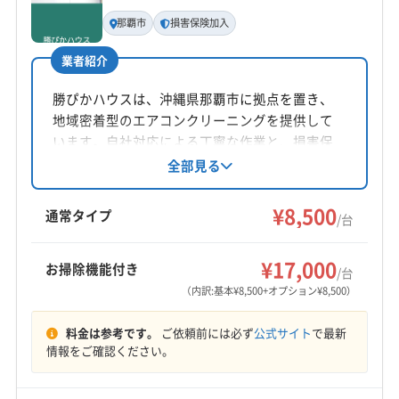
基本情報
代表者名
那覇市
損害保険加入
上地真史
業者紹介
所在地
沖縄県浦添市伊祖1-11-11
勝ぴかハウスは、沖縄県那覇市に拠点を置き、
地域密着型のエアコンクリーニングを提供して
対応地域
います。自社対応による丁寧な作業と、損害保
豊見城市
うるま市
浦添市
沖縄市
宜野湾市
険加入済みの安心感が魅力。防カビ・抗菌コー
全部見る
ティングや土日祝日対応など、利用者のニーズ
糸満市
那覇市
南城市
名護市
中頭郡嘉手納町
に合わせたサービスを提供しています。営業時
¥8,500
中頭郡西原町
中頭郡中城村
中頭郡読谷村
通常タイプ
/台
間外の相談も可能です。
中頭郡北谷町
中頭郡北中城村
島尻郡南風原町
もっと見る
島尻郡八重瀬町
島尻郡与那原町
¥17,000
お掃除機能付き
/台
営業時間
（内訳:基本¥8,500+オプション¥8,500）
平日10:00〜19:00 土日祝9:00〜19:00
料金は参考です。
ご依頼前には必ず
公式サイト
で最新
定休日
情報をご確認ください。
不定休